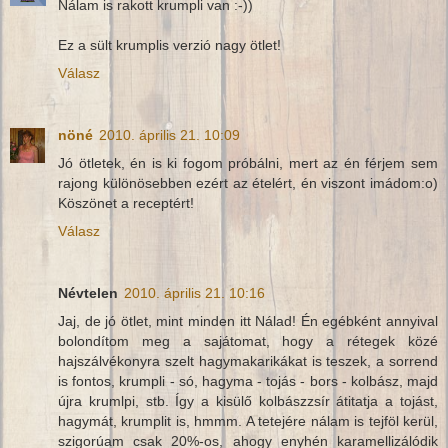
Nálam is rakott krumpli van :-))
Ez a sült krumplis verzió nagy ötlet!
Válasz
nöné
2010. április 21. 10:09
Jó ötletek, én is ki fogom próbálni, mert az én férjem sem
rajong különösebben ezért az ételért, én viszont imádom:o)
Köszönet a receptért!
Válasz
Névtelen
2010. április 21. 10:16
Jaj, de jó ötlet, mint minden itt Nálad! Én egébként annyival
bolondítom meg a sajátomat, hogy a rétegek közé
hajszálvékonyra szelt hagymakarikákat is teszek, a sorrend
is fontos, krumpli - só, hagyma - tojás - bors - kolbász, majd
újra krumlpi, stb. Így a kisülő kolbászzsír átitatja a tojást,
hagymát, krumplit is, hmmm. A tetejére nálam is tejföl kerül,
szigorúam csak 20%-os, ahogy enyhén karamellizálódik