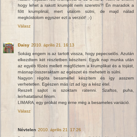
hogy lehet a rakott krumplit nem szeretni?! Én maradok a
főtt krumplinál, mert utálom sütni, de majd nálad
megkóstolom egyszer ezt a verziót! ;-)
Válasz
Daisy
2010. április 21. 16:13
Sokáig engem is az tartott vissza, hogy pepecselős. Azután
elkezdtem két részletben készíteni. Egyik nap munka után
az egyéb főzés mellett megfőztem a krumplikat és a tojást,
másnap összeraktam az egészet és mehetett is sülni.
Nagyon régóta besamellel készítem és így asszem
verhetetlen. Egészen más ízt ad így a kész étel.
Reszelt sajtot is szoktam rátenni. Szaftos, puha,
leírhatatlanul finom.
LIMARA, egy próbát meg érne még a besameles variáció.
Válasz
Névtelen
2010. április 21. 17:26