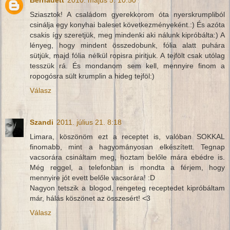
Bernadett
2010. május 5. 10:50
Sziasztok! A családom gyerekkorom óta nyerskrumpliból
csinálja egy konyhai baleset következményeként.:) És azóta
csakis így szeretjük, meg mindenki aki nálunk kipróbálta:) A
lényeg, hogy mindent összedobunk, fólia alatt puhára
sütjük, majd fólia nélkül ropisra piritjuk. A tejfölt csak utólag
tesszük rá. És mondanom sem kell, mennyire finom a
ropogósra sült krumplin a hideg tejföl:)
Válasz
Szandi
2011. július 21. 8:18
Limara, köszönöm ezt a receptet is, valóban SOKKAL
finomabb, mint a hagyományosan elkészített. Tegnap
vacsorára csináltam meg, hoztam belőle mára ebédre is.
Még reggel, a telefonban is mondta a férjem, hogy
mennyire jót evett belőle vacsorára! :D
Nagyon tetszik a blogod, rengeteg receptedet kipróbáltam
már, hálás köszönet az összesért! <3
Válasz