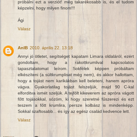
próbálni ezt a verziót! még takarékosabb is, és el tudom
képzelni, hogy milyen finom!!!
Ági
Válasz
AnIB
2010. április 22. 13:18
Annyi jó ötletet, segítséget kapatam Limara oldaláról, ezért
gondoltam, hogy a rakottkrumlival kapcsolatos
tapasztalatomat leírom. Sokfélek képpen próbáltam
elkészíteni (a sültkrumplisat még nem), és akkor hallottam,
hogy a tojást nem karikákban kell beleteni, hanem apróra
vágva. Gyakorlatilag tojást felszeljük, majd 90 C-kal
elforditva ismét szeljük. A tejfölt kikeverem az apróra vágott
főtt tojásokkal, sózóm, ki hogy szeretné fűszerezi és ezt
teszem a főtt krumlira, persze kolbász is mindenképp.
Sokkal szaftosabb... és így az egész család kedvence lett.
Válasz