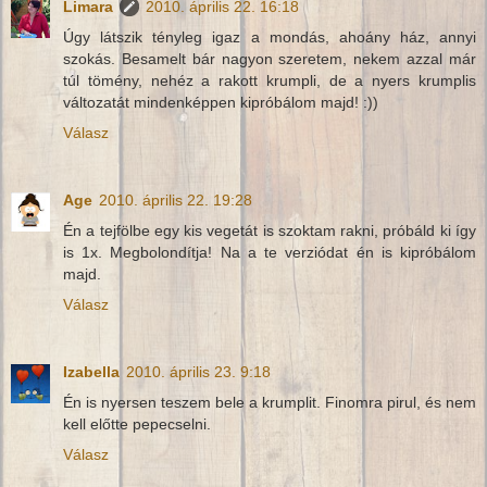
Limara
2010. április 22. 16:18
Úgy látszik tényleg igaz a mondás, ahoány ház, annyi
szokás. Besamelt bár nagyon szeretem, nekem azzal már
túl tömény, nehéz a rakott krumpli, de a nyers krumplis
változatát mindenképpen kipróbálom majd! :))
Válasz
Age
2010. április 22. 19:28
Én a tejfölbe egy kis vegetát is szoktam rakni, próbáld ki így
is 1x. Megbolondítja! Na a te verziódat én is kipróbálom
majd.
Válasz
Izabella
2010. április 23. 9:18
Én is nyersen teszem bele a krumplit. Finomra pirul, és nem
kell előtte pepecselni.
Válasz