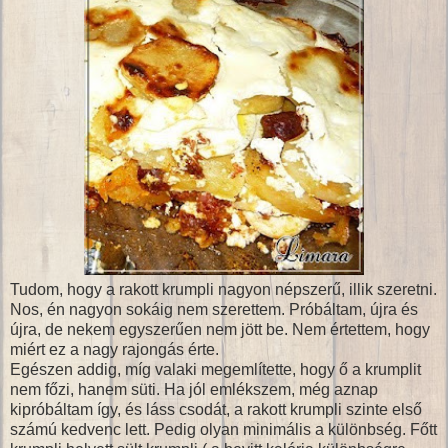
Tudom, hogy a rakott krumpli nagyon népszerű, illik szeretni.
Nos, én nagyon sokáig nem szerettem. Próbáltam, újra és
újra, de nekem egyszerűen nem jött be. Nem értettem, hogy
miért ez a nagy rajongás érte.
Egészen addig, míg valaki megemlítette, hogy ő a krumplit
nem főzi, hanem süti. Ha jól emlékszem, még aznap
kipróbáltam így, és láss csodát, a rakott krumpli szinte első
számú kedvenc lett. Pedig olyan minimális a különbség. Főtt