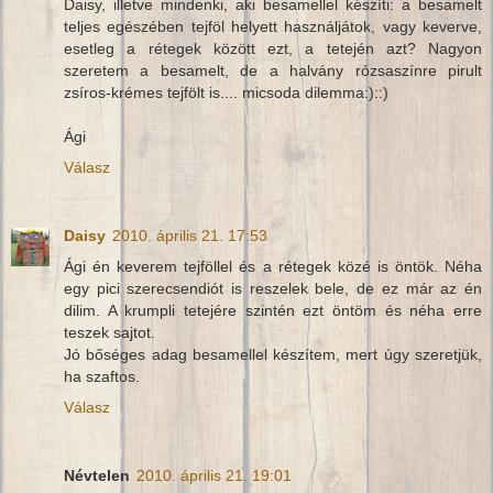
Daisy, illetve mindenki, aki besamellel készíti: a besamelt
teljes egészében tejföl helyett használjátok, vagy keverve,
esetleg a rétegek között ezt, a tetején azt? Nagyon
szeretem a besamelt, de a halvány rózsaszínre pirult
zsíros-krémes tejfölt is.... micsoda dilemma:)::)
Ági
Válasz
Daisy
2010. április 21. 17:53
Ági én keverem tejföllel és a rétegek közé is öntök. Néha
egy pici szerecsendiót is reszelek bele, de ez már az én
dilim. A krumpli tetejére szintén ezt öntöm és néha erre
teszek sajtot.
Jó bőséges adag besamellel készítem, mert úgy szeretjük,
ha szaftos.
Válasz
Névtelen
2010. április 21. 19:01