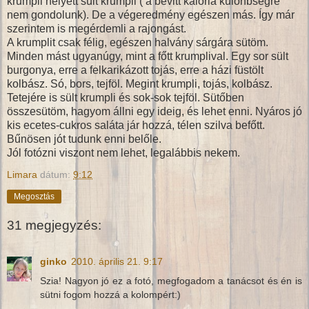
krumpli helyett sült krumpli ( a bevitt kalória különbségre
nem gondolunk). De a végeredmény egészen más. Így már
szerintem is megérdemli a rajongást.
A krumplit csak félig, egészen halvány sárgára sütöm.
Minden mást ugyanúgy, mint a főtt krumplival. Egy sor sült
burgonya, erre a felkarikázott tojás, erre a házi füstölt
kolbász. Só, bors, tejföl. Megint krumpli, tojás, kolbász.
Tetejére is sült krumpli és sok-sok tejföl. Sütőben
összesütöm, hagyom állni egy ideig, és lehet enni. Nyáros jó
kis ecetes-cukros saláta jár hozzá, télen szilva befőtt.
Bűnösen jót tudunk enni belőle.
Jól fotózni viszont nem lehet, legalábbis nekem.
Limara
dátum:
9:12
Megosztás
31 megjegyzés:
ginko
2010. április 21. 9:17
Szia! Nagyon jó ez a fotó, megfogadom a tanácsot és én is
sütni fogom hozzá a kolompért:)