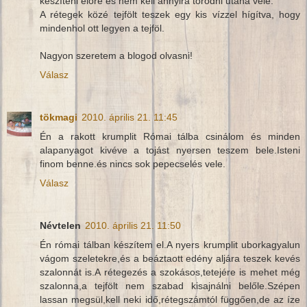
készíteni előre és nem kell annyira törődni utána vele.
A rétegek közé tejfölt teszek egy kis vízzel hígítva, hogy
mindenhol ott legyen a tejföl.
Nagyon szeretem a blogod olvasni!
Válasz
tökmagi
2010. április 21. 11:45
Én a rakott krumplit Római tálba csinálom és minden
alapanyagot kivéve a tojást nyersen teszem bele.Isteni
finom benne.és nincs sok pepecselés vele.
Válasz
Névtelen
2010. április 21. 11:50
Én római tálban készítem el.A nyers krumplit uborkagyalun
vágom szeletekre,és a beáztaott edény aljára teszek kevés
szalonnát is.A rétegezés a szokásos,tetejére is mehet még
szalonna,a tejfölt nem szabad kisajnálni belőle.Szépen
lassan megsül,kell neki idő,rétegszámtól függően,de az íze