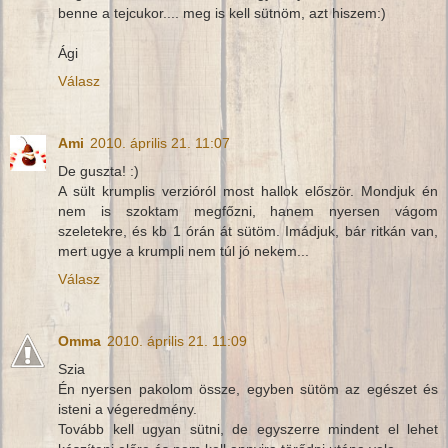
benne a tejcukor.... meg is kell sütnöm, azt hiszem:)
Ági
Válasz
Ami
2010. április 21. 11:07
De guszta! :)
A sült krumplis verzióról most hallok először. Mondjuk én
nem is szoktam megfőzni, hanem nyersen vágom
szeletekre, és kb 1 órán át sütöm. Imádjuk, bár ritkán van,
mert ugye a krumpli nem túl jó nekem...
Válasz
Omma
2010. április 21. 11:09
Szia
Én nyersen pakolom össze, egyben sütöm az egészet és
isteni a végeredmény.
Tovább kell ugyan sütni, de egyszerre mindent el lehet