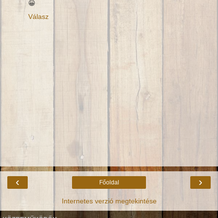
😀
Válasz
‹
›
Főoldal
Internetes verzió megtekintése