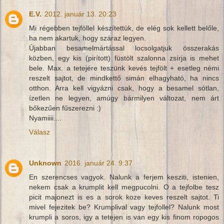
E.V.
2012. január 13. 20:23
Mi régebben tejföllel készítettük, de elég sok kellett belőle,
ha nem akartuk, hogy száraz legyen.
Újabban besamelmártással locsolgatjuk összerakás
közben, egy kis (pirított) füstölt szalonna zsírja is mehet
bele. Max. a tetejére teszünk kevés tejfölt + esetleg némi
reszelt sajtot, de mindkettő simán elhagyható, ha nincs
otthon. Arra kell vigyázni csak, hogy a besamel sótlan,
ízetlen ne legyen, amúgy bármilyen változat, nem árt
bőkezűen fűszerezni :)
Nyamiiii....
Válasz
Unknown
2016. január 24. 9:37
En szerencses vagyok. Nalunk a ferjem kesziti, istenien,
nekem csak a krumplit kell megpucolni. O a tejfolbe tesz
picit majonezt is es a sorok koze keves reszelt sajtot. Ti
mivel fejezitek be? Krumplival vagy tejfollel? Nalunk most
krumpli a soros, igy a tetejen is van egy kis finom ropogos