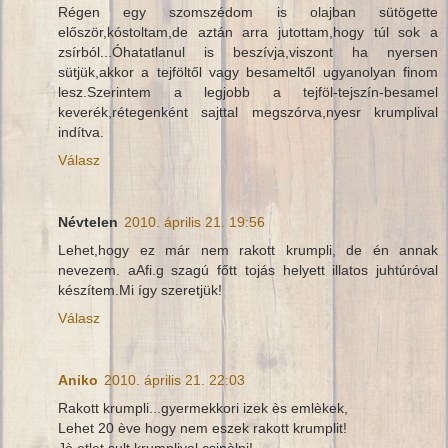
Régen egy szomszédom is olajban sütögette
először,kóstoltam,de aztán arra jutottam,hogy túl sok a
zsírból...Óhatatlanul is beszívja,viszont ha nyersen
sütjük,akkor a tejföltől vagy besameltől ugyanolyan finom
lesz.Szerintem a legjobb a tejföl-tejszín-besamel
keverék,rétegenként sajttal megszórva,nyesr krumplival
indítva.
Válasz
Névtelen
2010. április 21. 19:56
Lehet,hogy ez már nem rakott krumpli, de én annak
nevezem. aAfi.g szagú főtt tojás helyett illatos juhtúróval
készítem.Mi így szeretjük!
Válasz
Aniko
2010. április 21. 22:03
Rakott krumpli...gyermekkori izek ès emlèkek,
Lehet 20 ève hogy nem eszek rakott krumplit!