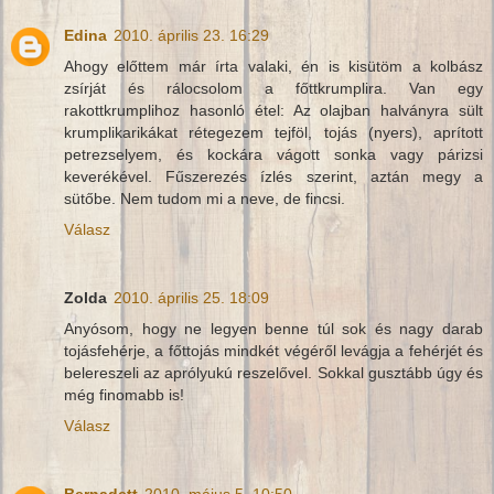
Edina
2010. április 23. 16:29
Ahogy előttem már írta valaki, én is kisütöm a kolbász
zsírját és rálocsolom a főttkrumplira. Van egy
rakottkrumplihoz hasonló étel: Az olajban halványra sült
krumplikarikákat rétegezem tejföl, tojás (nyers), aprított
petrezselyem, és kockára vágott sonka vagy párizsi
keverékével. Fűszerezés ízlés szerint, aztán megy a
sütőbe. Nem tudom mi a neve, de fincsi.
Válasz
Zolda
2010. április 25. 18:09
Anyósom, hogy ne legyen benne túl sok és nagy darab
tojásfehérje, a főttojás mindkét végéről levágja a fehérjét és
belereszeli az aprólyukú reszelővel. Sokkal gusztább úgy és
még finomabb is!
Válasz