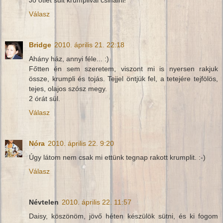
Jò otlet sult krumplival csinàlni!
Válasz
Bridge
2010. április 21. 22:18
Ahány ház, annyi féle... :)
Főtten én sem szeretem, viszont mi is nyersen rakjuk
össze, krumpli és tojás. Tejjel öntjük fel, a tetejére tejfölös,
tejes, olajos szósz megy.
2 órát sül.
Válasz
Nóra
2010. április 22. 9:20
Úgy látom nem csak mi ettünk tegnap rakott krumplit. :-)
Válasz
Névtelen
2010. április 22. 11:57
Daisy, köszönöm, jövő héten készülök sütni, és ki fogom