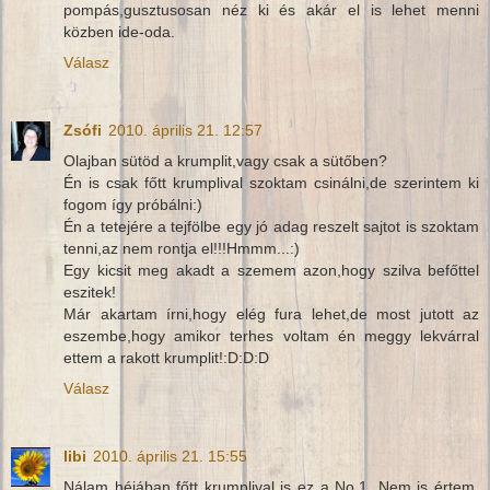
pompás,gusztusosan néz ki és akár el is lehet menni
közben ide-oda.
Válasz
Zsófi
2010. április 21. 12:57
Olajban sütöd a krumplit,vagy csak a sütőben?
Én is csak főtt krumplival szoktam csinálni,de szerintem ki
fogom így próbálni:)
Én a tetejére a tejfölbe egy jó adag reszelt sajtot is szoktam
tenni,az nem rontja el!!!Hmmm...:)
Egy kicsit meg akadt a szemem azon,hogy szilva befőttel
eszitek!
Már akartam írni,hogy elég fura lehet,de most jutott az
eszembe,hogy amikor terhes voltam én meggy lekvárral
ettem a rakott krumplit!:D:D:D
Válasz
libi
2010. április 21. 15:55
Nálam héjában főtt krumplival is ez a No.1. Nem is értem,