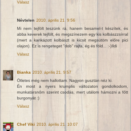
Válasz
Névtelen
2010. április 21. 9:56
Mi nem tejfölt teszünk rá, hanem besamel-t készítek, és
abba keverek tejfölt, és megszínezem egy kis kolbászzsírral
(mert a karikázott kolbászt is kicsit megsütöm előre pici
olajon). Ez is rengeteget "dob" rajta, ég és föld... :-)Ildi
Válasz
Bianka
2010. április 21. 9:57
Ötletes még nem hallottam. Nagyon gusztán néz ki.
Én most a nyers krumplis változaton gondolkodom,
munkatársnőm szerint csodás, mert utálom hámozni a főtt
burgonyát :)
Válasz
Chef Viki
2010. április 21. 10:07