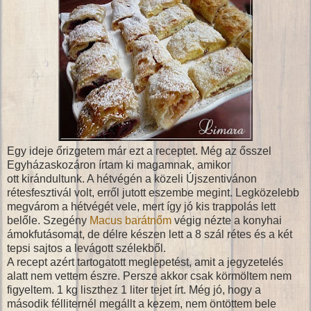
Egy ideje őrizgetem már ezt a receptet. Még az ősszel
Egyházaskozáron írtam ki magamnak, amikor
ott kirándultunk. A hétvégén a közeli Újszentivánon
rétesfesztivál volt, erről jutott eszembe megint. Legközelebb
megvárom a hétvégét vele, mert így jó kis trappolás lett
belőle. Szegény
Macus barátnőm
végig nézte a konyhai
ámokfutásomat, de délre készen lett a 8 szál rétes és a két
tepsi sajtos a levágott szélekből.
A recept azért tartogatott meglepetést, amit a jegyzetelés
alatt nem vettem észre. Persze akkor csak körmöltem nem
figyeltem. 1 kg liszthez 1 liter tejet írt. Még jó, hogy a
második félliternél megállt a kezem, nem öntöttem bele