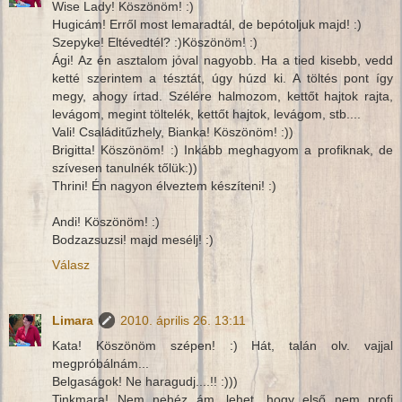
Wise Lady! Köszönöm! :)
Hugicám! Erről most lemaradtál, de bepótoljuk majd! :)
Szepyke! Eltévedtél? :)Köszönöm! :)
Ági! Az én asztalom jóval nagyobb. Ha a tied kisebb, vedd
ketté szerintem a tésztát, úgy húzd ki. A töltés pont így
megy, ahogy írtad. Szélére halmozom, kettőt hajtok rajta,
levágom, megint töltelék, kettőt hajtok, levágom, stb....
Vali! Családitűzhely, Bianka! Köszönöm! :))
Brigitta! Köszönöm! :) Inkább meghagyom a profiknak, de
szívesen tanulnék tőlük:))
Thrini! Én nagyon élveztem készíteni! :)
Andi! Köszönöm! :)
Bodzazsuzsi! majd mesélj! :)
Válasz
Limara
2010. április 26. 13:11
Kata! Köszönöm szépen! :) Hát, talán olv. vajjal
megpróbálnám...
Belgaságok! Ne haragudj....!! :)))
Tinkmara! Nem nehéz ám, lehet, hogy első nem profi