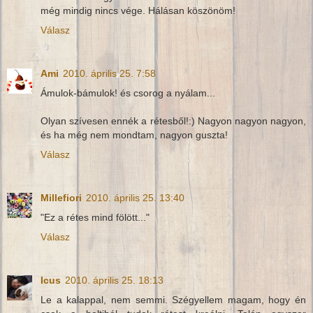
még mindig nincs vége. Hálásan köszönöm!
Válasz
Ami
2010. április 25. 7:58
Ámulok-bámulok! és csorog a nyálam...
Olyan szívesen ennék a rétesből!:) Nagyon nagyon nagyon,
és ha még nem mondtam, nagyon guszta!
Válasz
Millefiori
2010. április 25. 13:40
"Ez a rétes mind fölött..."
Válasz
Icus
2010. április 25. 18:13
Le a kalappal, nem semmi. Szégyellem magam, hogy én