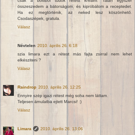
csak a boltiból tudok rétest kreálni. Talán egyszer
összeszedem a bátorságom, és kipróbálom a receptedet.
Ha ez megtörténik, az neked lesz köszönhető.
Csodaszépek, gratula.
Válasz
Névtelen
2010. április 26. 6:18
szia limara ezt a rétest más fajta zsirral nem lehet
elkésziteni ?
Válasz
Raindrop
2010. április 26. 12:25
Ennyire szép igazi rétest még soha nem láttam.
Teljesen ámulatba ejtett Marcsi! :)
Válasz
Limara
2010. április 26. 13:06