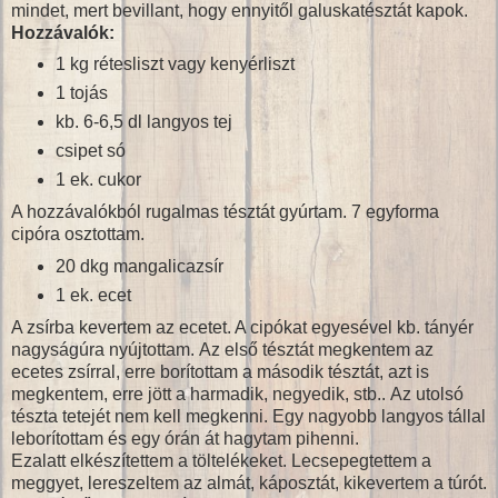
mindet, mert bevillant, hogy ennyitől galuskatésztát kapok.
Hozzávalók:
1 kg rétesliszt vagy kenyérliszt
1 tojás
kb. 6-6,5 dl langyos tej
csipet só
1 ek. cukor
A hozzávalókból rugalmas tésztát gyúrtam. 7 egyforma
cipóra osztottam.
20 dkg mangalicazsír
1 ek. ecet
A zsírba kevertem az ecetet. A cipókat egyesével kb. tányér
nagyságúra nyújtottam. Az első tésztát megkentem az
ecetes zsírral, erre borítottam a második tésztát, azt is
megkentem, erre jött a harmadik, negyedik, stb.. Az utolsó
tészta tetejét nem kell megkenni. Egy nagyobb langyos tállal
leborítottam és egy órán át hagytam pihenni.
Ezalatt elkészítettem a töltelékeket. Lecsepegtettem a
meggyet, lereszeltem az almát, káposztát, kikevertem a túrót.