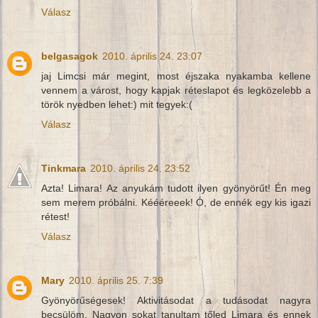
Válasz
belgasagok
2010. április 24. 23:07
jaj Limcsi már megint, most éjszaka nyakamba kellene
vennem a várost, hogy kapjak réteslapot és legközelebb a
török nyedben lehet:) mit tegyek:(
Válasz
Tinkmara
2010. április 24. 23:52
Azta! Limara! Az anyukám tudott ilyen gyönyörűt! Én meg
sem merem próbálni. Kéééreeek! Ó, de ennék egy kis igazi
rétest!
Válasz
Mary
2010. április 25. 7:39
Gyönyörűségesek! Aktivitásodat a tudásodat nagyra
becsülöm. Nagyon sokat tanultam tőled Limara és ennek