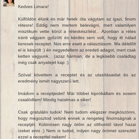
Kedves Limara!
Külföldön élünk és már hetek óta vágytam az igazi, finom
rétesre! Eddig nem mertem belevágni, mert valamilyen
misztikum vette körül a réteskészítést... Azonban a rétes
iránti vágyam győzött és kérdés sem volt, hogy itt nálad
keresek receptet. Nos erre esett a választásom. Ma délelőtt
el is készült :) én negyedeltem az eredeti adagot, mert csak
ketten vagyunk... (azaz hárman, de a legkisebb családtag
még csak anyatejet kap :).
Szóval követtem a receptet és az utasításaidat és az
eredmény ismét nagyszerű lett.
Imádom a receptjeidet! Már többet kipróbáltam és sosem
csaalódtam! Mindig hatalmas a siker!
Csak gratulálni tudok! Nem tudom elégszer megköszönni,
hogy megosztod velünk ennek a rengeteg finomságnak a
receptjét. Különösen nagy öröm az otthontól távol hazai
ízeket enni :) Nem is tudod, milyen nagy örömet szereztél
ezzel a recepttel nekem!