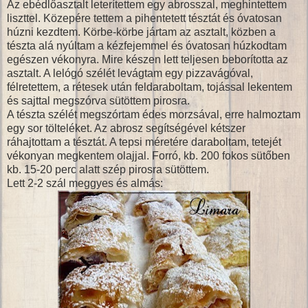
Az ebédlőasztalt leterítettem egy abrosszal, meghintettem
liszttel. Közepére tettem a pihentetett tésztát és óvatosan
húzni kezdtem. Körbe-körbe jártam az asztalt, közben a
tészta alá nyúltam a kézfejemmel és óvatosan húzkodtam
egészen vékonyra. Mire készen lett teljesen beborította az
asztalt. A lelógó szélét levágtam egy pizzavágóval,
félretettem, a rétesek után feldaraboltam, tojással lekentem
és sajttal megszórva sütöttem pirosra.
A tészta szélét megszórtam édes morzsával, erre halmoztam
egy sor tölteléket. Az abrosz segítségével kétszer
ráhajtottam a tésztát. A tepsi méretére daraboltam, tetejét
vékonyan megkentem olajjal. Forró, kb. 200 fokos sütőben
kb. 15-20 perc alatt szép pirosra sütöttem.
Lett 2-2 szál meggyes és almás: