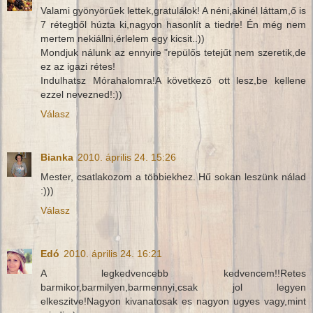
Valami gyönyörűek lettek,gratulálok! A néni,akinél láttam,ő is
7 rétegből húzta ki,nagyon hasonlít a tiedre! Én még nem
mertem nekiállni,érlelem egy kicsit..))
Mondjuk nálunk az ennyire "repülős tetejűt nem szeretik,de
ez az igazi rétes!
Indulhatsz Mórahalomra!A következő ott lesz,be kellene
ezzel nevezned!:))
Válasz
Bianka
2010. április 24. 15:26
Mester, csatlakozom a többiekhez. Hű sokan leszünk nálad
:)))
Válasz
Edó
2010. április 24. 16:21
A legkedvencebb kedvencem!!Retes
barmikor,barmilyen,barmennyi,csak jol legyen
elkeszitve!Nagyon kivanatosak es nagyon ugyes vagy,mint