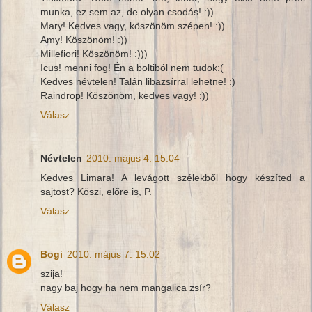
munka, ez sem az, de olyan csodás! :))
Mary! Kedves vagy, köszönöm szépen! :))
Amy! Köszönöm! :))
Millefiori! Köszönöm! :)))
Icus! menni fog! Én a boltiból nem tudok:(
Kedves névtelen! Talán libazsírral lehetne! :)
Raindrop! Köszönöm, kedves vagy! :))
Válasz
Névtelen
2010. május 4. 15:04
Kedves Limara! A levágott szélekből hogy készíted a
sajtost? Köszi, előre is, P.
Válasz
Bogi
2010. május 7. 15:02
szija!
nagy baj hogy ha nem mangalica zsír?
Válasz