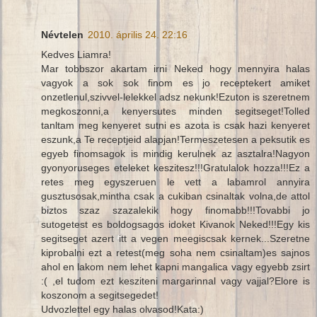
Névtelen
2010. április 24. 22:16
Kedves Liamra!
Mar tobbszor akartam irni Neked hogy mennyira halas
vagyok a sok sok finom es jo receptekert amiket
onzetlenul,szivvel-lelekkel adsz nekunk!Ezuton is szeretnem
megkoszonni,a kenyersutes minden segitseget!Tolled
tanltam meg kenyeret sutni es azota is csak hazi kenyeret
eszunk,a Te receptjeid alapjan!Termeszetesen a peksutik es
egyeb finomsagok is mindig kerulnek az asztalra!Nagyon
gyonyoruseges eteleket keszitesz!!!Gratulalok hozza!!!Ez a
retes meg egyszeruen le vett a labamrol annyira
gusztusosak,mintha csak a cukiban csinaltak volna,de attol
biztos szaz szazalekik hogy finomabb!!!Tovabbi jo
sutogetest es boldogsagos idoket Kivanok Neked!!!Egy kis
segitseget azert itt a vegen meegiscsak kernek...Szeretne
kiprobalni ezt a retest(meg soha nem csinaltam)es sajnos
ahol en lakom nem lehet kapni mangalica vagy egyebb zsirt
:( ,el tudom ezt kesziteni margarinnal vagy vajjal?Elore is
koszonom a segitsegedet!
Udvozlettel egy halas olvasod!Kata:)