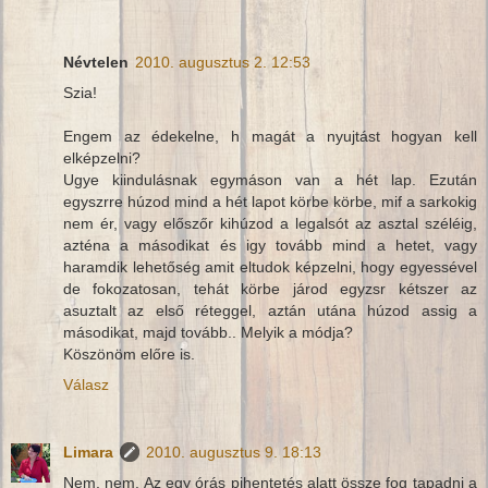
Névtelen
2010. augusztus 2. 12:53
Szia!
Engem az édekelne, h magát a nyujtást hogyan kell
elképzelni?
Ugye kiindulásnak egymáson van a hét lap. Ezután
egyszrre húzod mind a hét lapot körbe körbe, mif a sarkokig
nem ér, vagy előszőr kihúzod a legalsót az asztal széléig,
azténa a másodikat és igy tovább mind a hetet, vagy
haramdik lehetőség amit eltudok képzelni, hogy egyessével
de fokozatosan, tehát körbe járod egyzsr kétszer az
asuztalt az első réteggel, aztán utána húzod assig a
másodikat, majd tovább.. Melyik a módja?
Köszönöm előre is.
Válasz
Limara
2010. augusztus 9. 18:13
Nem, nem. Az egy órás pihentetés alatt össze fog tapadni a