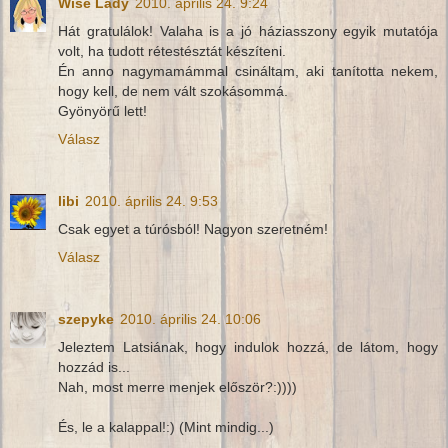
Wise Lady
2010. április 24. 9:24
Hát gratulálok! Valaha is a jó háziasszony egyik mutatója
volt, ha tudott rétestésztát készíteni.
Én anno nagymamámmal csináltam, aki tanította nekem,
hogy kell, de nem vált szokásommá.
Gyönyörű lett!
Válasz
libi
2010. április 24. 9:53
Csak egyet a túrósból! Nagyon szeretném!
Válasz
szepyke
2010. április 24. 10:06
Jeleztem Latsiának, hogy indulok hozzá, de látom, hogy
hozzád is...
Nah, most merre menjek először?:))))
És, le a kalappal!:) (Mint mindig...)