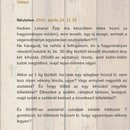
Válasz
Névtelen
2010. április 24. 11:33
Kedves Limara! Épp ma készültem rétes húzni (a
hagyományos módon), erre tessék, egy új recept, aminek a
végeredménye egyszerűen eszméletlen!!!!!!
Ne haragudj, ha nehéz a felfogásom, én a hagyományos
rétesből indulok ki, kb. 30 dkg lisztből készült tésztából lesz
két kihúzás (80x80-as asztalnyi) tészta, amit külön-külön
tudok megtölteni, majd tepsi-méretre vágni.
Akkor az 1 kg lisztből, ha csak egy adagban húzod ki, nem
lesz olyan vékony tészta, ugye? Vagy ennyivel nagyobb az
asztalod? És hogy töltöd az egy kihúzást négyféle
töltelékkel? Elkezded a szélén, ráhajtod kétszer, levágod,
majd ismét a szélénél kedzed a következő töltelékkel?
És 80x80-as asztalnál csináljak inkább többször 7
gombócot, és többször húzzam ki, hogy ugyanolyan vékony
legyen?