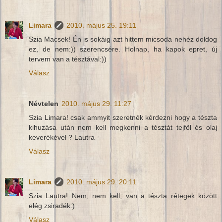
Limara
2010. május 25. 19:11
Szia Macsek! Én is sokáig azt hittem micsoda nehéz doldog
ez, de nem:)) szerencsére. Holnap, ha kapok epret, új
tervem van a tésztával:))
Válasz
Névtelen
2010. május 29. 11:27
Szia Limara! csak ammyit szeretnék kérdezni hogy a tészta
kihuzása után nem kell megkenni a tésztát tejföl és olaj
keverékével ? Lautra
Válasz
Limara
2010. május 29. 20:11
Szia Lautra! Nem, nem kell, van a tészta rétegek között
elég zsiradék:)
Válasz