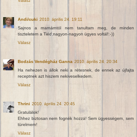
Válasz
Andi/cuki
2010. április 24. 19:11
Sajnos a mamámtól nem tanultam meg, de minden
tiszteletem a Tiéd,nagyon-nagyon ügyes voltál!:-))
Válasz
Bodzás Vendégház Ganna
2010. április 24. 20:34
Ha nehezen is állok neki a rétesnek, de ennek az újfajta
receptnek azt hiszem nekiveselkedem.
Válasz
Thrini
2010. április 24. 20:45
Gratulálok!
Ehhez biztosan nem fognék hozzá! Sem ügyességem, sem
türelmem!
Válasz