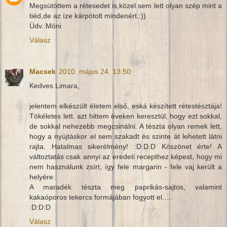
Megsütöttem a rétesedet is,közel sem lett olyan szép mint a
tiéd,de az íze kárpótolt mindenért.:))
Üdv.:Móni
Válasz
Macsek
2010. május 24. 13:50
Kedves Limara,
jelentem elkészült életem első, eská készített rétestésztája!
Tökéletes lett. azt hittem éveken keresztül, hogy ezt sokkal,
de sokkal nehezebb megcsinálni. A tészta olyan remek lett,
hogy a nyújtáskor el sem szakadt és szinte át lehetett látni
rajta. Hatalmas sikerélmény! :D:D:D Köszönet érte! A
változtatás csak annyi az eredeti recepthez képest, hogy mi
nem használunk zsírt, így fele margarin - fele vaj került a
helyére.
A maradék tészta meg paprikás-sajtos, valamint
kakaóporos tekercs formájában fogyott el.....
:D:D:D
Válasz