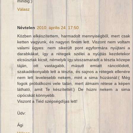
mindig:)
Válasz
Névtelen
2010. április 24. 17:50
Közben elkészítettem, harmadolt mennyiségből, mert csak
ketten vagyunk, és nagyon finom lett. Viszont nem voltam
valami ügyes: nem sikerült pont egyformára nyújtani a
darabkákat, így a rétegek szélei a nyújtás kezdetekor
elcsúsztak kicsit, némelyik így visszamaradt a tészta közepe
táján, ott vastagabb, másutt emiatt ráncolódott,
szakadékonyabb lett a tészta, és sajnos a rétegek ellenére
nem lett levelesebb nekem, mint a sima húzásnál:( Még
fogok próbálkozni vele talán, mert álmaim rétese a képen
látható, amit Te készítettél:) De húzni nekem a sima
cipócskát könnyebb.
Viszont a Tiéd szépségdíjas lett!
Üdv:
Ági