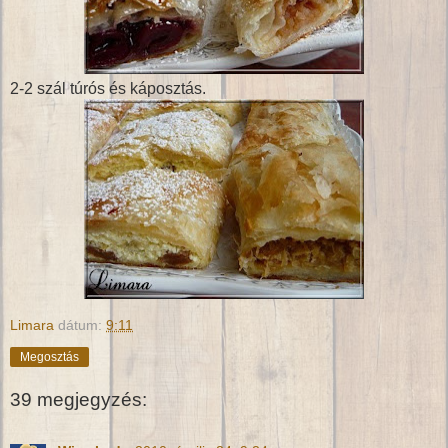
2-2 szál túrós és káposztás.
Limara
dátum:
9:11
Megosztás
39 megjegyzés: