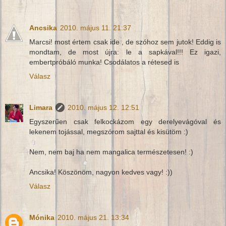
Ancsika
2010. május 11. 21:37
Marcsi! most értem csak ide , de szóhoz sem jutok! Eddig is
mondtam, de most újra: le a sapkával!!! Ez igazi,
embertpróbáló munka! Csodálatos a rétesed is
Válasz
Limara
2010. május 12. 12:51
Egyszerűen csak felkockázom egy derelyevágóval és
lekenem tojással, megszórom sajttal és kisütöm :)
Nem, nem baj ha nem mangalica természetesen! :)
Ancsika! Köszönöm, nagyon kedves vagy! :))
Válasz
Mónika
2010. május 21. 13:34