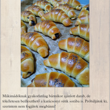
Mákimádóknak gyakorlatilag bármikor ajánlott darab, de
tökéletesen beilleszthető a karácsonyi sütik sorába is. Próbáljátok ki,
szerintem nem fogjátok megbánni!