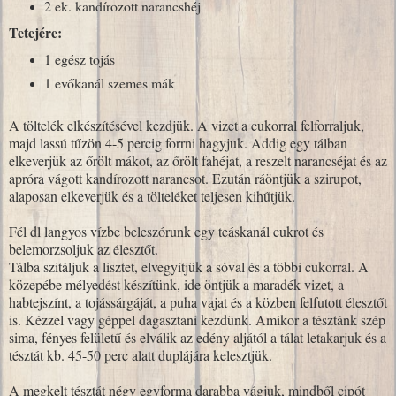
2 ek. kandírozott narancshéj
Tetejére:
1 egész tojás
1 evőkanál szemes mák
A töltelék elkészítésével kezdjük. A vizet a cukorral felforraljuk,
majd lassú tűzön 4-5 percig forrni hagyjuk. Addig egy tálban
elkeverjük az őrölt mákot, az őrölt fahéjat, a reszelt narancséjat és az
apróra vágott kandírozott narancsot. Ezután ráöntjük a szirupot,
alaposan elkeverjük és a tölteléket teljesen kihűtjük.
Fél dl langyos vízbe beleszórunk egy teáskanál cukrot és
belemorzsoljuk az élesztőt.
Tálba szitáljuk a lisztet, elvegyítjük a sóval és a többi cukorral. A
közepébe mélyedést készítünk, ide öntjük a maradék vizet, a
habtejszínt, a tojássárgáját, a puha vajat és a közben felfutott élesztőt
is. Kézzel vagy géppel dagasztani kezdünk. Amikor a tésztánk szép
sima, fényes felületű és elválik az edény aljától a tálat letakarjuk és a
tésztát kb. 45-50 perc alatt duplájára kelesztjük.
A megkelt tésztát négy egyforma darabba vágjuk, mindből cipót