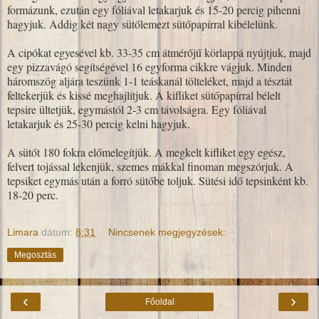
formázunk, ezután egy fóliával letakarjuk és 15-20 percig pihenni
hagyjuk. Addig két nagy sütőlemezt sütőpapírral kibélelünk.
A cipókat egyesével kb. 33-35 cm átmérőjű körlappá nyújtjuk, majd
egy pizzavágó segítségével 16 egyforma cikkre vágjuk. Minden
háromszög aljára teszünk 1-1 teáskanál tölteléket, majd a tésztát
feltekerjük és kissé meghajlítjuk. A kifliket sütőpapírral bélelt
tepsire ültetjük, egymástól 2-3 cm távolságra. Egy fóliával
letakarjuk és 25-30 percig kelni hagyjuk.
A sütőt 180 fokra előmelegítjük. A megkelt kifliket egy egész,
felvert tojással lekenjük, szemes mákkal finoman megszórjuk. A
tepsiket egymás után a forró sütőbe toljuk. Sütési idő tepsinként kb.
18-20 perc.
Limara
dátum:
8:31
Nincsenek megjegyzések:
Megosztás
‹
›
Főoldal