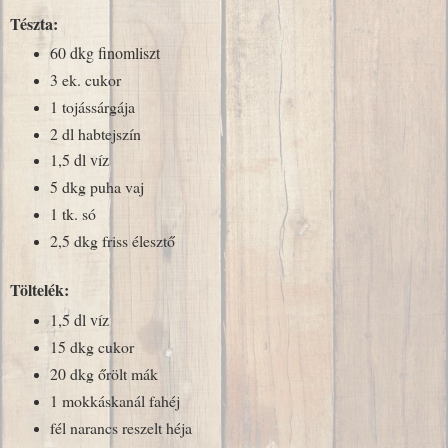
Tészta:
60 dkg finomliszt
3 ek. cukor
1 tojássárgája
2 dl habtejszín
1,5 dl víz
5 dkg puha vaj
1 tk. só
2,5 dkg friss élesztő
Töltelék:
1,5 dl víz
15 dkg cukor
20 dkg őrölt mák
1 mokkáskanál fahéj
fél narancs reszelt héja