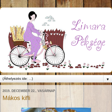
▼
2019. DECEMBER 22., VASÁRNAP
Mákos kifli