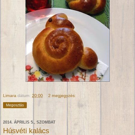
Limara
dátum:
20:00
2 megjegyzés:
Megosztás
2014. ÁPRILIS 5., SZOMBAT
Húsvéti kalács