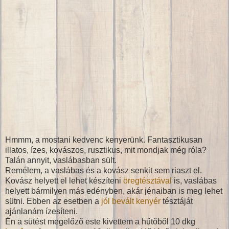
Hmmm, a mostani kedvenc kenyerünk. Fantasztikusan
illatos, ízes, kovászos, rusztikus, mit mondjak még róla?
Talán annyit, vaslábasban sült.
Remélem, a vaslábas és a kovász senkit sem riaszt el.
Kovász helyett el lehet készíteni
öregtésztával
is, vaslábas
helyett bármilyen más edényben, akár jénaiban is meg lehet
sütni. Ebben az esetben a
jól bevált kenyér
tésztáját
ajánlanám ízesíteni.
Én a sütést megelőző este kivettem a hűtőből 10 dkg