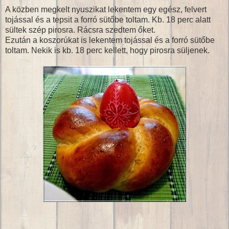
A közben megkelt nyuszikat lekentem egy egész, felvert
tojással és a tepsit a forró sütőbe toltam. Kb. 18 perc alatt
sültek szép pirosra. Rácsra szedtem őket.
Ezután a koszorúkat is lekentem tojással és a forró sütőbe
toltam. Nekik is kb. 18 perc kellett, hogy pirosra süljenek.