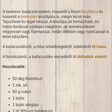
A kedvenc kalácsreceptem. Hasonlít a finom
foszlósra
és
hasonlít a
hokkaido
tésztájára is, mégis kicsit más.
Tejszínnel és tejjel készül. A tésztája jól formázható, én
hatos fonással szoktam megfonni, de természetesen
négyessel vagy hármassal, netán ötössel vagy nyolcassal is
lehet készíteni.
A kalácssütésről, a hiba lehetőségekről, trükkökről
itt írtam.
A formázásról, a kalácssütés menetéről
itt láthattok videót.
Hozzávalók:
50 dkg finomliszt
1 mk. só
60 g cukor
1 tojás
1 tojás sárgája
2 dl 30%-os habtejszin