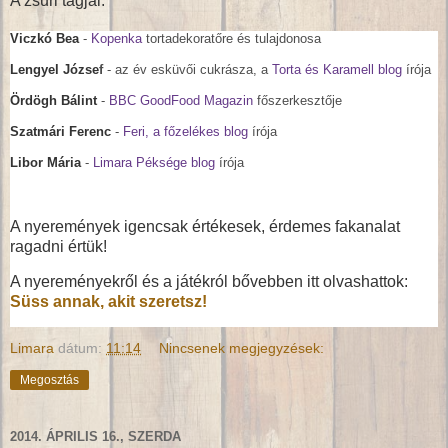
A zsűri tagjai:
Viczkó Bea
-
Kopenka
tortadekoratőre és tulajdonosa
Lengyel Józse
f
- az év esküvői cukrásza, a
Torta és Karamell blog
írója
Ördögh Bálint
-
BBC GoodFood Magazin
főszerkesztője
Szatmári Ferenc
-
Feri, a főzelékes blog
írója
Libor Mária
-
Limara Péksége blog
írója
A nyeremények igencsak értékesek, érdemes fakanalat
ragadni értük!
A nyereményekről és a játékról bővebben itt olvashattok:
Süss annak, akit szeretsz!
Limara
dátum:
11:14
Nincsenek megjegyzések:
Megosztás
2014. ÁPRILIS 16., SZERDA