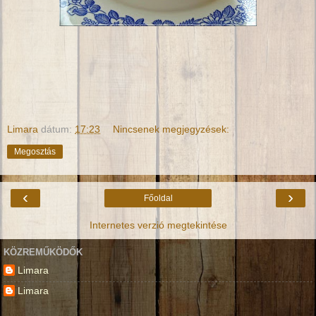
Limara
dátum:
17:23
Nincsenek megjegyzések:
Megosztás
‹
›
Főoldal
Internetes verzió megtekintése
KÖZREMŰKÖDŐK
Limara
Limara