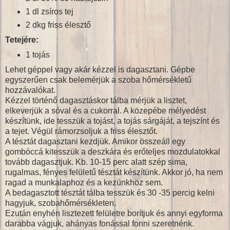
1 dl zsíros tej
2 dkg friss élesztő
Tetejére:
1 tojás
Lehet géppel vagy akár kézzel is dagasztani. Gépbe
egyszerűen csak belemérjük a szoba hőmérsékletű
hozzávalókat.
Kézzel történő dagasztáskor tálba mérjük a lisztet,
elkeverjük a sóval és a cukorral. A közepébe mélyedést
készítünk, ide tesszük a tojást, a tojás sárgáját, a tejszínt és
a tejet. Végül rámorzsoljuk a friss élesztőt.
A tésztát dagasztani kezdjük. Amikor összeáll egy
gombóccá kitesszük a deszkára és erőteljes mozdulatokkal
tovább dagasztjuk. Kb. 10-15 perc alatt szép sima,
rugalmas, fényes felületű tésztát készítünk. Akkor jó, ha nem
ragad a munkalaphoz és a kezünkhöz sem.
A bedagasztott tésztát tálba tesszük és 30 -35 percig kelni
hagyjuk, szobahőmérsékleten.
Ezután enyhén lisztezett felületre borítjuk és annyi egyforma
darabba vágjuk, ahányas fonással fonni szeretnénk.