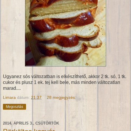
Ugyanez sós változatban is elkészíthető, akkor 2 tk. só, 1 tk.
cukor és plusz 1 ek. tej kell bele, más minden változatlan
marad....
Limara
dátum:
21:37
28 megjegyzés:
Megosztás
2014. ÁPRILIS 3., CSÜTÖRTÖK