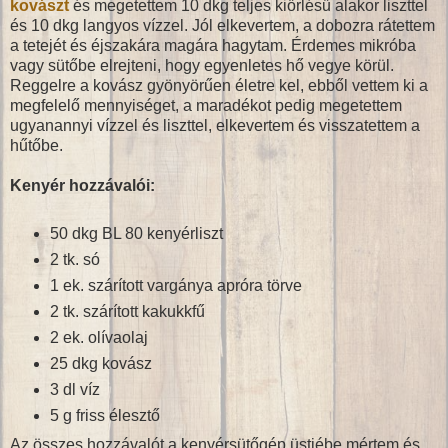
kovászt
és megetettem 10 dkg teljes kiőrlésű alakor liszttel
és 10 dkg langyos vízzel. Jól elkevertem, a dobozra rátettem
a tetejét és éjszakára magára hagytam. Érdemes mikróba
vagy sütőbe elrejteni, hogy egyenletes hő vegye körül.
Reggelre a kovász gyönyörűen életre kel, ebből vettem ki a
megfelelő mennyiséget, a maradékot pedig megetettem
ugyanannyi vízzel és liszttel, elkevertem és visszatettem a
hűtőbe.
Kenyér hozzávalói:
50 dkg BL 80 kenyérliszt
2 tk. só
1 ek. szárított vargánya apróra törve
2 tk. szárított kakukkfű
2 ek. olívaolaj
25 dkg kovász
3 dl víz
5 g friss élesztő
Az összes hozzávalót a kenyérsütőgép üstjébe mértem és