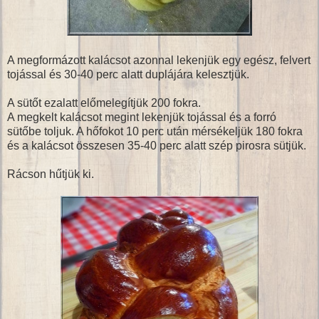
A megformázott kalácsot azonnal lekenjük egy egész, felvert
tojással és 30-40 perc alatt duplájára kelesztjük.
A sütőt ezalatt előmelegítjük 200 fokra.
A megkelt kalácsot megint lekenjük tojással és a forró
sütőbe toljuk. A hőfokot 10 perc után mérsékeljük 180 fokra
és a kalácsot összesen 35-40 perc alatt szép pirosra sütjük.
Rácson hűtjük ki.