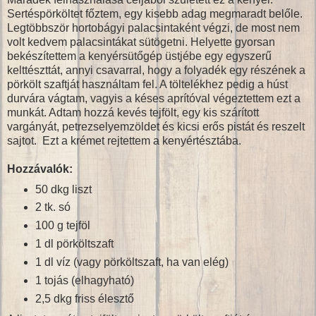
Sertéspörköltet főztem, egy kisebb adag megmaradt belőle.
Legtöbbször hortobágyi palacsintaként végzi, de most nem
volt kedvem palacsintákat sütögetni. Helyette gyorsan
bekészítettem a kenyérsütőgép üstjébe egy egyszerű
kelttészttát, annyi csavarral, hogy a folyadék egy részének a
pörkölt szaftját használtam fel. A töltelékhez pedig a húst
durvára vágtam, vagyis a késes aprítóval végeztettem ezt a
munkát. Adtam hozzá kevés tejfölt, egy kis szárított
vargányát, petrezselyemzöldet és kicsi erős pistát és reszelt
sajtot. Ezt a krémet rejtettem a kenyértésztába.
Hozzávalók:
50 dkg liszt
2 tk. só
100 g tejföl
1 dl pörköltszaft
1 dl víz (vagy pörköltszaft, ha van elég)
1 tojás (elhagyható)
2,5 dkg friss élesztő