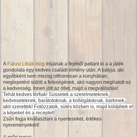
A
Falusi Libák blog
írójának a fejéből pattant ki a a játék
gondolata egy kedves családi élmény után. A bátyja, aki
egyébként nem mozog otthonosan a konyhában,
meglepetést sütött a feleségének, akit nagyon meghatott ez
a kedvesség. Innen jött az ötlet, majd a megvalósítás!
Tehát kedves férfiak! Süssetek a szerelmeteknek,
kedveseteknek, barátotoknak, a kollégátoknak, bárkinek,
akit szerettek!
Fotózzatok, sütés közben is, majd küldjétek el
a képeket és a receptet!
Zsűri fogja kiválasztani a nyerteseket, értékes
nyereményekért!