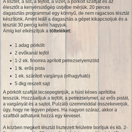
A lisztet, a sót, a tejfölt, a vizet, a pörkölt szaftját és az
élesztőt a kenyérsütőgép üstjébe mérjük. 20 perces
dagasztás programmal egy könnyű, de nem ragacsos tésztát
készítünk. Amint leáll a dagasztás a gépet kikapcsoljuk és a
tésztát 30 percig kelni hagyjuk.
Amíg kel elkészítjük a
tölteléket:
1 adag pörkölt
2 evőkanál tejföl
1-2 ek. finomra aprított petrezselyemzöld
1 tk. erős pista
1 ek. szárított vargánya (elhagyható)
5 dkg reszelt sajt
A pörkölt szaftját lecsepegtetjük, a húst késes aprítóba
tesszük. Hozzáadjuk a tejfölt, a petrezselymet, az erős pistát,
a vargányát és a sajtot. Pulzáló üzemmóddal összekeverjük,
úgy, hogy ne legyen pépes. Ha nagyon száraz, akkor a
szaftból adhatunk hozzá egy keveset.
A közben megkelt tésztát lisztezett felületre borítjuk és kb. 2-