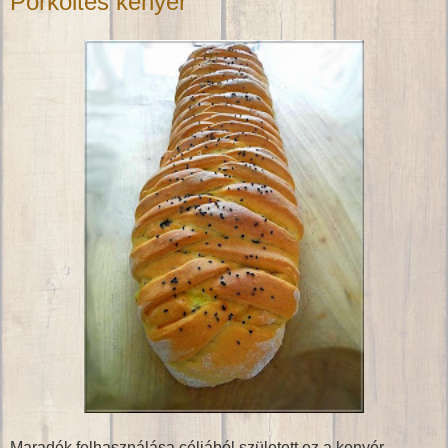
Pörköltes kenyér
Maradék felhasználása céljából született ez a kenyér.