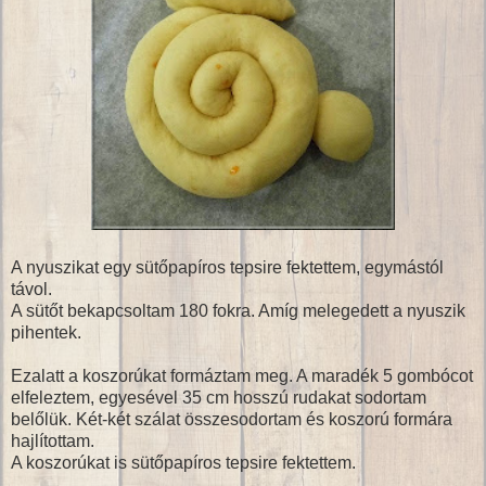
A nyuszikat egy sütőpapíros tepsire fektettem, egymástól
távol.
A sütőt bekapcsoltam 180 fokra. Amíg melegedett a nyuszik
pihentek.
Ezalatt a koszorúkat formáztam meg. A maradék 5 gombócot
elfeleztem, egyesével 35 cm hosszú rudakat sodortam
belőlük. Két-két szálat összesodortam és koszorú formára
hajlítottam.
A koszorúkat is sütőpapíros tepsire fektettem.