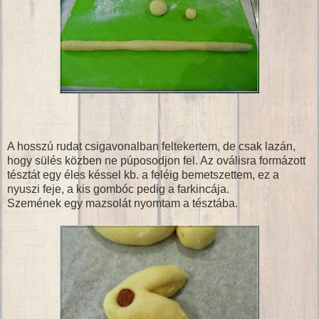
A hosszú rudat csigavonalban feltekertem, de csak lazán,
hogy sülés közben ne púposodjon fel. Az oválisra formázott
tésztát egy éles késsel kb. a feléig bemetszettem, ez a
nyuszi feje, a kis gombóc pedig a farkincája.
Szemének egy mazsolát nyomtam a tésztába.