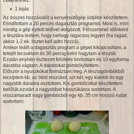
Lekenéshez:
1 tojás
Az összes hozzávalót a kenyérsütőgép üstjébe készítettem.
Elindítottam a 20 perces dagasztás programot. Most is, mint
mindig a gép nyitott tetővel dolgozott. Félszemmel időnként
a tésztára lestem, hogy nehogy ragacsos legyen (ha ragad,
akkor 1-2 ek. lisztet kell adni hozzá).
Amikor leállt a dagasztás program a gépet kikapcsoltam, a
tetejét lecsuktam és 30 percig kelni hagytam a tésztát.
Ezután enyhén lisztezett felületre borítottam és 10 egyforma
darabba vágtam. A darabokat gömbölyítettem.
Először a nyuszkókat formáztam meg. A tésztagömbökből
lecsíptem kb. az ötöd részüket, azt két, egy kisebb és egy
nagyobb darabra osztottam. Kis gombócokat készítettem
belőlük,ezután a nagyobbat hosszúkásra sodortam. A
visszamaradt nagy gombócból egy kb. 35 cm hosszú rudat
sodortam: