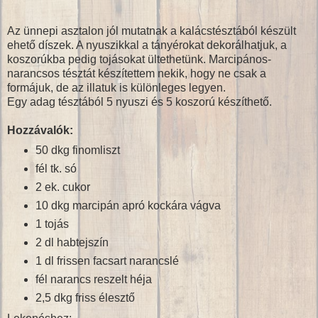
Az ünnepi asztalon jól mutatnak a kalácstésztából készült
ehető díszek. A nyuszikkal a tányérokat dekorálhatjuk, a
koszorúkba pedig tojásokat ültethetünk. Marcipános-
narancsos tésztát készítettem nekik, hogy ne csak a
formájuk, de az illatuk is különleges legyen.
Egy adag tésztából 5 nyuszi és 5 koszorú készíthető.
Hozzávalók:
50 dkg finomliszt
fél tk. só
2 ek. cukor
10 dkg marcipán apró kockára vágva
1 tojás
2 dl habtejszín
1 dl frissen facsart narancslé
fél narancs reszelt héja
2,5 dkg friss élesztő