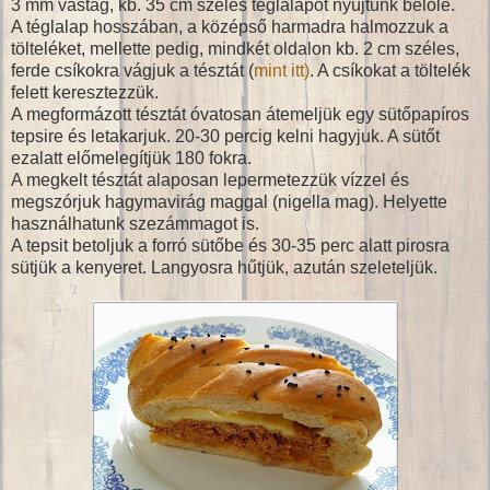
3 mm vastag, kb. 35 cm széles téglalapot nyújtunk belőle.
A téglalap hosszában, a középső harmadra halmozzuk a
tölteléket, mellette pedig, mindkét oldalon kb. 2 cm széles,
ferde csíkokra vágjuk a tésztát (
mint itt)
. A csíkokat a töltelék
felett keresztezzük.
A megformázott tésztát óvatosan átemeljük egy sütőpapíros
tepsire és letakarjuk. 20-30 percig kelni hagyjuk. A sütőt
ezalatt előmelegítjük 180 fokra.
A megkelt tésztát alaposan lepermetezzük vízzel és
megszórjuk hagymavirág maggal (nigella mag). Helyette
használhatunk szezámmagot is.
A tepsit betoljuk a forró sütőbe és 30-35 perc alatt pirosra
sütjük a kenyeret. Langyosra hűtjük, azután szeleteljük.