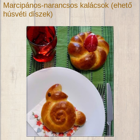
Marcipános-narancsos kalácsok (ehető
húsvéti díszek)