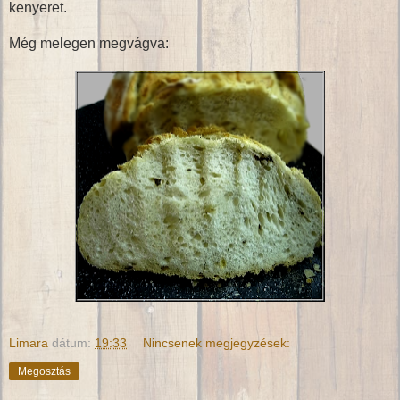
kenyeret.
Még melegen megvágva:
Limara
dátum:
19:33
Nincsenek megjegyzések:
Megosztás