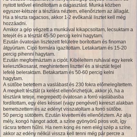
nyitott tetővel elindítottam a dagasztást. Munka közben
egyszer-kétszer a tésztára néztem, ellenőriztem az állagát.
Ha a tészta ragacsos, akkor 1-2 evőkanál lisztet kell még
hozzáadni.
Amikor a gép végzett a munkával kikapcsoltam, lecsuktam a
tetejét és a tésztát 45-50 percig kelni hagytam.
Ezután óvatosan lisztezett felületre borítottam és finoman
átgyúrtam. Cipó formára igazítottam. Letakartam és 15-20
percig pihenni hagytam.
Ezután megformáztam a cipót. Kibéleltem ruhával egy kerek
kelesztőkosarat, meghintettem liszttel és a tésztát fejjel
lefelé beleraktam. Betakartam és 50-60 percig kelni
hagytam.
A sütőbe betettem a vaslábast és 230 fokra előmelegítettem.
A megkelt tésztát (a kelést ellenőrizhetjük, akkor jó, ha a
tésztánk teteje, megrepedt) óvatosan a forró vaslábasba
fordítottam, egy éles késsel (vagy pengével) kereszt alakban
bemetszettem és az edényt visszatoltam a forró sütőbe.
50 percig sütöttem. Ezután kivettem és ellenőriztem. Az alja
mély, kongó hangot adott, a színe gyönyörű piros volt, így
rácsra tettem hűlni. Ha nem kong és nem elég szép a színe,
akkor az edény nélkül vissza kell tenni még pár percre a