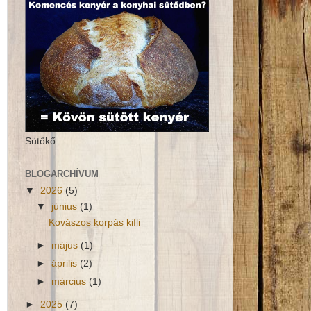
Sütőkő
BLOGARCHÍVUM
▼
2026
(5)
▼
június
(1)
Kovászos korpás kifli
►
május
(1)
►
április
(2)
►
március
(1)
►
2025
(7)