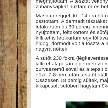
meghajtottam. A tésztát vékon
zuhanysapkát húztam rá és bet
Másnap reggel, kb. 14 óra hűt
osztottam. A dermedt tésztákat
letakartam és 30 percig pihen
nyújtottam, feltekertem és sütő
kifliket is letakartam egy fóliá
hideg, dermedt volt a tészta a m
nagyra nőttek.
A sütőt 230 fokra (légkeverésse
kifliket alaposan lepermeteztem
durvaszemű sóval és a tepsit be
gőzt. 7-8 perc után a sütőt átál
Összesen 18 percig sültek, majd
kikapcsolt sütőben hagytam őke