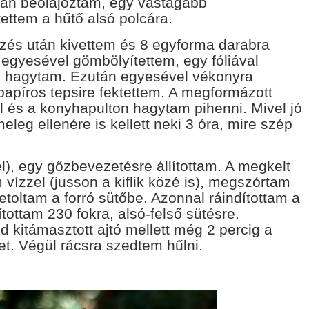
yan beolajoztam, egy vastagabb
ettem a hűtő alsó polcára.
őzés után kivettem és 8 egyforma darabra
 egyesével gömbölyítettem, egy fóliával
ni hagytam. Ezután egyesével vékonyra
papíros tepsire fektettem. A megformázott
val és a konyhapulton hagytam pihenni. Mivel jó
eleg ellenére is kellett neki 3 óra, mire szép
l), egy gőzbevezetésre állítottam. A megkelt
 vízzel (jusson a kiflik közé is), megszórtam
toltam a forró sütőbe. Azonnal ráindítottam a
lítottam 230 fokra, alsó-felső sütésre.
 kitámasztott ajtó mellett még 2 percig a
t. Végül rácsra szedtem hűlni.