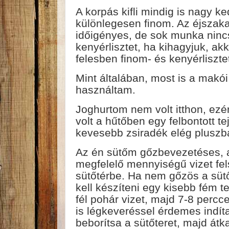
A korpás kifli mindig is nagy 
különlegesen finom. Az éjszak
időigényes, de sok munka nincs
kenyérlisztet, ha kihagyjuk, akk
felesben finom- és kenyérliszte
Mint általában, most is a makói
használtam.
Joghurtom nem volt itthon, ezér
volt a hűtőben egy felbontott te
kevesebb zsiradék elég pluszb
Az én sütőm gőzbevezetéses, am
megfelelő mennyiségű vizet fel
sütőtérbe. Ha nem gőzös a sütő
kell készíteni egy kisebb fém t
fél pohár vizet, majd 7-8 percce
is légkeveréssel érdemes indít
beborítsa a sütőteret, majd át