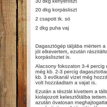
30 dkg kenyérliszt
20 dkg korpásliszt
2 csapott tk. só
2 dkg puha vaj
Dagasztógép táljába mértem a v
jól elkevertem, ezután rászitál
korpáslisztet is.
Alacsony fokozaton 3-4 percig 
még kb. 2-3 percig dagasztotta
kb. 3 evőkanál vizet még hozz
volt hozzáadtam a vajat is.
Ezután a tésztát kivettem a tá
kiolajozott kelesztőtálba tette
azután óvatosan meghajtogatta