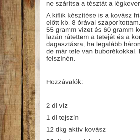
ne szárítsa a tésztát a légkeve
A kiflik készítése is a kovász f
előtt kb. 8 órával szaporított
55 gramm vizet és 60 gramm ke
lazán rátettem a tetejét és a 
dagasztásra, ha legalább háro
de már tele van buborékokkal. 
felszínén.
Hozzávalók:
2 dl víz
1 dl tejszín
12 dkg aktív kovász