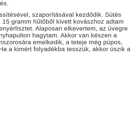
rés.
rissítésével, szaporításával kezdődik. Sütés
am. 15 gramm hűtőből kivett kovászhoz adtam
nyérlisztet. Alaposan elkevertem, az üvegre
konyhapulton hagytam. Akkor van készen a
mszorosára emelkedik, a teteje még púpos,
Ha a kimért folyadékba tesszük, akkor úszik a