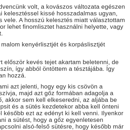
kedvencünk volt, a kovászos változata egészen
ai kelesztéssel kissé hosszadalmas ugyan,
 vele. A hosszú kelesztés miatt választottam
or lehet finomlisztet használni helyette, vagy
t.
 malom kenyérlisztjét és korpáslisztjét
t először kevés tejet akartam beletenni, de
jszín, így abból öntöttem a tésztájába. Így
an hozzá.
i azt jelenti, hogy egy kis csövön a
szívja, majd azt gőz formában adagolja a
, akkor sem kell elkeseredni, az aljába be
epsit és a sütés kezdetekor abba kell önteni
l később ezt az edényt ki kell venni. Ilyenkor
ani a sütést, hogy a gőz egyenletesen
kapcsolni alsó-felső sütésre, hogy később már