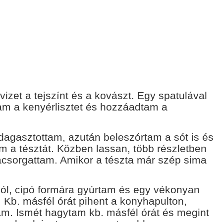
izet a tejszínt és a kovászt. Egy spatulával
tam a kenyérlisztet és hozzáadtam a
dagasztottam, azután beleszórtam a sót is és
m a tésztát. Közben lassan, több részletben
ácsorgattam. Amikor a tészta már szép sima
lból, cipó formára gyúrtam és egy vékonyan
m. Kb. másfél órát pihent a konyhapulton,
m. Ismét hagytam kb. másfél órát és megint