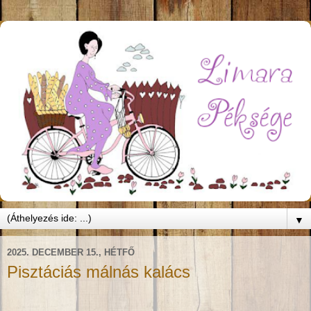
▼
2025. DECEMBER 15., HÉTFŐ
Pisztáciás málnás kalács