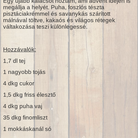
Egy újabb kalácsot hoztam, ami advent idején is
megállja a helyét. Puha, foszlós tészta
pisztáciakrémmel és savanykás szárított
málnával töltve, kakaós és világos rétegek
váltakozása teszi különlegessé.
Hozzávalók:
1,7 dl tej
1 nagyobb tojás
4 dkg cukor
1,5 dkg friss élesztő
4 dkg puha vaj
35 dkg finomliszt
1 mokkáskanál só