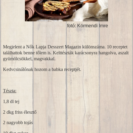
fotó: Körmendi Imre
Megjelent a Nők Lapja Desszert Magazin különszáma. 10 receptet
találhattok benne tőlem is. Kelttészták karácsonyra hangolva, aszalt
gyümölcsökkel, magvakkal.
Kedvcsinálónak hozom a babka receptjét.
Tészta:
1,8 dl tej
2 dkg friss élesztő
2 nagyobb tojás