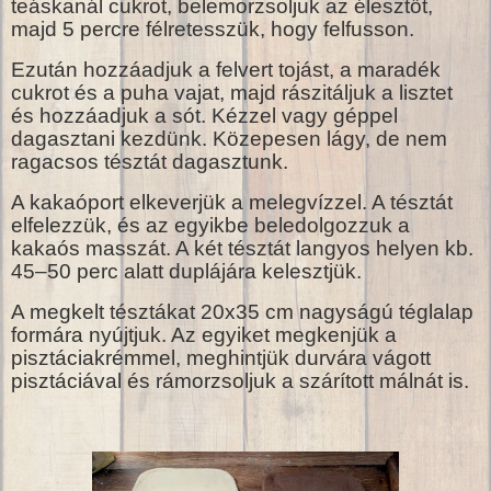
teáskanál cukrot, belemorzsoljuk az élesztőt,
majd 5 percre félretesszük, hogy felfusson.
Ezután hozzáadjuk a felvert tojást, a maradék
cukrot és a puha vajat, majd rászitáljuk a lisztet
és hozzáadjuk a sót. Kézzel vagy géppel
dagasztani kezdünk. Közepesen lágy, de nem
ragacsos tésztát dagasztunk.
A kakaóport elkeverjük a melegvízzel. A tésztát
elfelezzük, és az egyikbe beledolgozzuk a
kakaós masszát. A két tésztát langyos helyen kb.
45–50 perc alatt duplájára kelesztjük.
A megkelt tésztákat 20x35 cm nagyságú téglalap
formára nyújtjuk. Az egyiket megkenjük a
pisztáciakrémmel, meghintjük durvára vágott
pisztáciával és rámorzsoljuk a szárított málnát is.