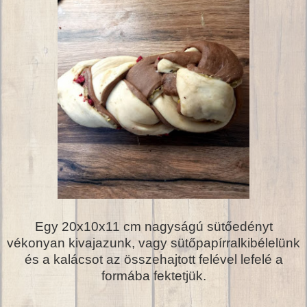
Egy 20x10x11 cm nagyságú sütőedényt
vékonyan kivajazunk, vagy sütőpapírralkibélelünk
és a kalácsot az összehajtott felével lefelé a
formába fektetjük.