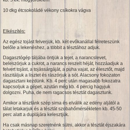
10 dkg étcsokoládé vékony csíkokra vágva
Elkészítés:
Az egész tojást felverjük, kb. két evőkanállal félreteszünk
belőle a lekenéshez, a többit a tésztához adjuk.
Dagasztógép táljába öntjük a tejet, a narancslevet,
beleszórjuk a cukrot, a narancs reszelt héját, hozzáadjuk a
felvert tojást, a tojássárgáját, a puha vajat, az élesztőt, majd
rászitáljuk a lisztet és rászórjuk a sót. Alacsony fokozaton
dagasztani kezdünk. Kb. 4 perc után magasabb fokozatra
kapcsoljuk a gépet, azután még kb. 4 percig hagyjuk
dolgozni. Puha, de nem ragacsos tésztát dagasztunk.
Amikor a tésztánk szép sima és elválik az edény aljától a
tálat letakarjuk és a tésztát szobahőmérsékleten kb. 45-50
perc alatt a duplájára kelesztjük.
Ha csak másnap szeretnénk sütni, akkor a tésztát éjszakára