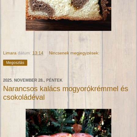
Limara
dátum:
13:14
Nincsenek megjegyzések:
Megosztás
2025. NOVEMBER 28., PÉNTEK
Narancsos kalács mogyorókrémmel és
csokoládéval