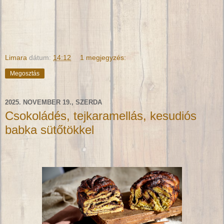
Limara
dátum:
14:12
1 megjegyzés:
Megosztás
2025. NOVEMBER 19., SZERDA
Csokoládés, tejkaramellás, kesudiós
babka sütőtökkel