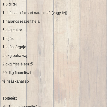
1,5 dl tej
1 dl frissen facsart narancslé (vagy tej)
1 narancs reszelt héja
6 dkg cukor
1 tojás
1 tojássárgája
5 dkg puha vaj
2 dkg friss élesztő
50 dkg finomliszt
fél teáskanál só
Töltelék:
kb. 5 ek. mogyorókrém