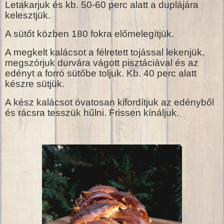
Letakarjuk és kb. 50-60 perc alatt a duplájára
kelesztjük.
A sütőt közben 180 fokra előmelegítjük.
A megkelt kalácsot a félretett tojással lekenjük,
megszórjuk durvára vágott pisztáciával és az
edényt a forró sütőbe toljuk. Kb. 40 perc alatt
készre sütjük.
A kész kalácsot óvatosan kifordítjuk az edényből
és rácsra tesszük hűlni. Frissen kínáljuk.