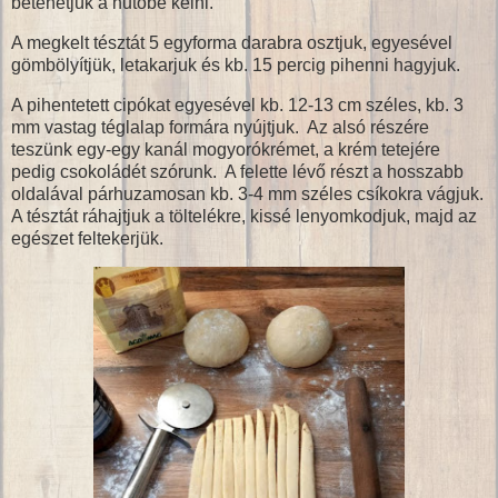
betehetjük a hűtőbe kelni.
A megkelt tésztát 5 egyforma darabra osztjuk, egyesével
gömbölyítjük, letakarjuk és kb. 15 percig pihenni hagyjuk.
A pihentetett cipókat egyesével kb. 12-13 cm széles, kb. 3
mm vastag téglalap formára nyújtjuk. Az alsó részére
teszünk egy-egy kanál mogyorókrémet, a krém tetejére
pedig csokoládét szórunk. A felette lévő részt a hosszabb
oldalával párhuzamosan kb. 3-4 mm széles csíkokra vágjuk.
A tésztát ráhajtjuk a töltelékre, kissé lenyomkodjuk, majd az
egészet feltekerjük.