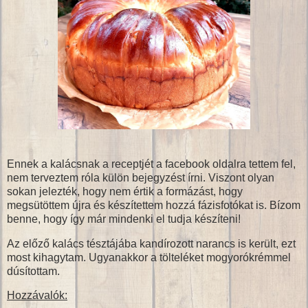
Ennek a kalácsnak a receptjét a facebook oldalra tettem fel,
nem terveztem róla külön bejegyzést írni. Viszont olyan
sokan jelezték, hogy nem értik a formázást, hogy
megsütöttem újra és készítettem hozzá fázisfotókat is. Bízom
benne, hogy így már mindenki el tudja készíteni!
Az előző kalács tésztájába kandírozott narancs is került, ezt
most kihagytam. Ugyanakkor a tölteléket mogyorókrémmel
dúsítottam.
Hozzávalók: