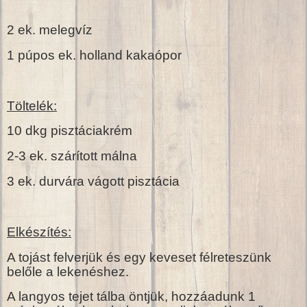
2 ek. melegvíz
1 púpos ek. holland kakaópor
Töltelék:
10 dkg pisztáciakrém
2-3 ek. szárított málna
3 ek. durvára vágott pisztácia
Elkészítés:
A tojást felverjük és egy keveset félreteszünk
belőle a lekenéshez.
A langyos tejet tálba öntjük, hozzáadunk 1