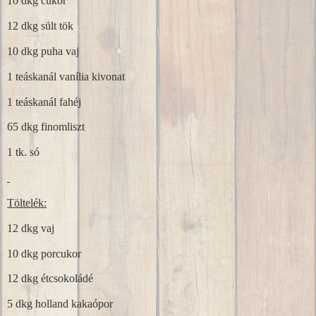
10 dkg cukor
12 dkg sült tök
10 dkg puha vaj
1 teáskanál vanília kivonat
1 teáskanál fahéj
65 dkg finomliszt
1 tk. só
Töltelék:
12 dkg vaj
10 dkg porcukor
12 dkg étcsokoládé
5 dkg holland kakaópor