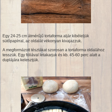
Egy 24-25 cm átmérűjű tortaforma aljár kibéleljük
sütőpapírral, az oldalát vékonyan kivajazzuk.
A megformázott tésztákat szorosan a tortaforma oldalához
tesszük. Egy fóliával letakarjuk és kb. 45-60 perc alatt a
duplájára kelesztjük.