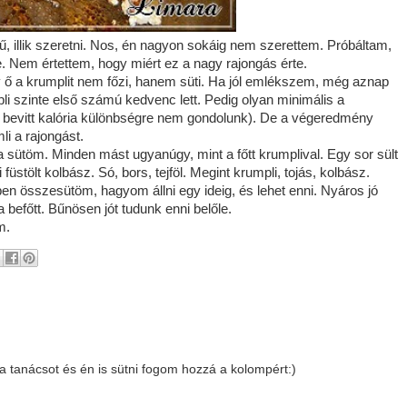
, illik szeretni. Nos, én nagyon sokáig nem szerettem. Próbáltam,
. Nem értettem, hogy miért ez a nagy rajongás érte.
 ő a krumplit nem főzi, hanem süti. Ha jól emlékszem, még aznap
pli szinte első számú kedvenc lett. Pedig olyan minimális a
( a bevitt kalória különbségre nem gondolunk). De a végeredmény
i a rajongást.
a sütöm. Minden mást ugyanúgy, mint a főtt krumplival. Egy sor sült
 füstölt kolbász. Só, bors, tejföl. Megint krumpli, tojás, kolbász.
tőben összesütöm, hagyom állni egy ideig, és lehet enni. Nyáros jó
a befőtt. Bűnösen jót tudunk enni belőle.
em.
 tanácsot és én is sütni fogom hozzá a kolompért:)