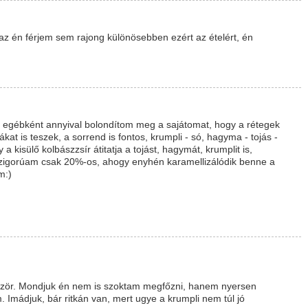
t az én férjem sem rajong különösebben ezért az ételért, én
!
 Én egébként annyival bolondítom meg a sajátomat, hogy a rétegek
at is teszek, a sorrend is fontos, krumpli - só, hagyma - tojás -
 a kisülő kolbászzsír átitatja a tojást, hagymát, krumplit is,
, szigorúam csak 20%-os, ahogy enyhén karamellizálódik benne a
m:)
először. Mondjuk én nem is szoktam megfőzni, hanem nyersen
 Imádjuk, bár ritkán van, mert ugye a krumpli nem túl jó