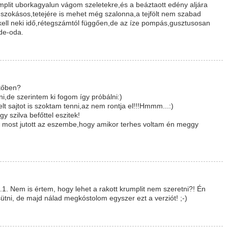
mplit uborkagyalun vágom szeletekre,és a beáztaott edény aljára
 szokásos,tetejére is mehet még szalonna,a tejfölt nem szabad
,kell neki idő,rétegszámtól függően,de az íze pompás,gusztusosan
ide-oda.
ütőben?
ni,de szerintem ki fogom így próbálni:)
elt sajtot is szoktam tenni,az nem rontja el!!!Hmmm...:)
 szilva befőttel eszitek!
de most jutott az eszembe,hogy amikor terhes voltam én meggy
.1. Nem is értem, hogy lehet a rakott krumplit nem szeretni?! Én
ütni, de majd nálad megkóstolom egyszer ezt a verziót! ;-)