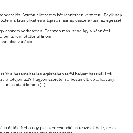
 pepecselős. Azután elkezdtem két részletben készíteni. Egyik nap
őztem a krumplikat és a tojást, másnap összeraktam az egészet
gy asszem verhetetlen. Egészen más ízt ad így a kész étel.
s, puha, leírhatatlanul finom.
sameles variáció.
szíti: a besamelt teljes egészében tejföl helyett használjátok,
ezt, a tetején azt? Nagyon szeretem a besamelt, de a halvány
s.... micsoda dilemma:)::)
zé is öntök. Néha egy pici szerecsendiót is reszelek bele, de ez