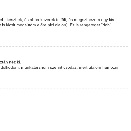
l-t készítek, és abba keverek tejfölt, és megszínezem egy kis
t is kicsit megsütöm előre pici olajon). Ez is rengeteget "dob"
tán néz ki.
ondolkodom, munkatársnőm szerint csodás, mert utálom hámozni