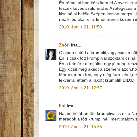
Én római tálban készítem el.A nyers kru
teszek kevés szalonnát is.A rétegezés a
kisajnálni belőle.Szépen lassan megsül
néz ki és akár el is lehet menni közben 
2010. április 21. 11:50
Zsófi
írta...
Olajban sütöd a krumplit,vagy csak a s
Én is csak főtt krumplival szoktam csinál
Én a tetejére a tejfölbe egy jó adag resz
Egy kicsit meg akadt a szemem azon,hogy
Már akartam írni,hogy elég fura lehet,
lekvárral ettem a rakott krumplit!:D:D:D
2010. április 21. 12:57
libi
írta...
Nálam héjában főtt krumplival is ez a No
maradok a főtt krumplinál, mert utálom s
2010. április 21. 15:55