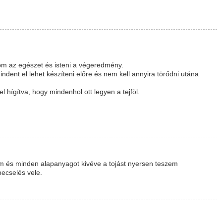
m az egészet és isteni a végeredmény.
ndent el lehet készíteni előre és nem kell annyira törődni utána
el hígítva, hogy mindenhol ott legyen a tejföl.
om és minden alapanyagot kivéve a tojást nyersen teszem
pecselés vele.