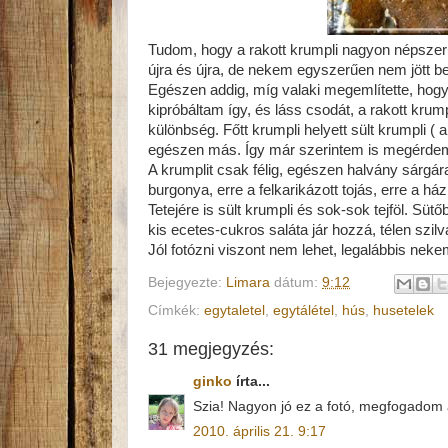
Tudom, hogy a rakott krumpli nagyon népszerű
újra és újra, de nekem egyszerűen nem jött be
Egészen addig, míg valaki megemlítette, hogy
kipróbáltam így, és láss csodát, a rakott krum
különbség. Főtt krumpli helyett sült krumpli 
egészen más. Így már szerintem is megérdeml
A krumplit csak félig, egészen halvány sárgár
burgonya, erre a felkarikázott tojás, erre a házi
Tetejére is sült krumpli és sok-sok tejföl. Sü
kis ecetes-cukros saláta jár hozzá, télen szilv
Jól fotózni viszont nem lehet, legalábbis nek
Bejegyezte:
Limara
dátum:
9:12
Címkék:
egytaletel
,
egytálétel
,
hús
,
husetelek
31 megjegyzés:
ginko
írta...
Szia! Nagyon jó ez a fotó, megfogadom a
2010. április 21. 9:17