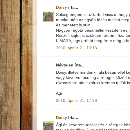
Daisy
írta...
Sokáig engem is az tartott vissza, hogy
munka után az egyéb főzés mellett megf
és mehetett is sülni.
Nagyon régóta besamellel készítem és í
Reszelt sajtot is szoktam rátenni. Szafto
LIMARA, egy próbát meg érne még a be
2010. április 21. 16:13
Névtelen írta...
Daisy, illetve mindenki, aki besamellel ké
vagy keverve, esetleg a rétegek között 
rózsaszínre pirult zsíros-krémes tejfölt i
Ági
2010. április 21. 17:26
Daisy
írta...
Ági én keverem tejföllel és a rétegek kö