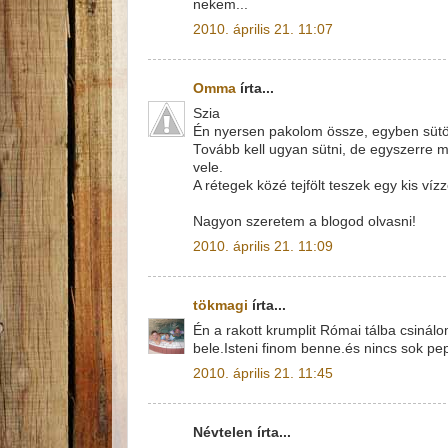
nekem...
2010. április 21. 11:07
Omma
írta...
Szia
Én nyersen pakolom össze, egyben sütö
Tovább kell ugyan sütni, de egyszerre mi
vele.
A rétegek közé tejfölt teszek egy kis vízz
Nagyon szeretem a blogod olvasni!
2010. április 21. 11:09
tökmagi
írta...
Én a rakott krumplit Római tálba csinál
bele.Isteni finom benne.és nincs sok pe
2010. április 21. 11:45
Névtelen írta...