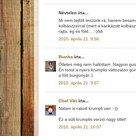
Névtelen írta...
Mi nem tejfölt teszünk rá, hanem besame
kolbászzsírral (mert a karikázott kolbász
rajta, ég és föld... :-)Ildi
2010. április 21. 9:56
Bianka
írta...
Ötletes még nem hallottam. Nagyon gusz
Én most a nyers krumplis változaton g
a főtt burgonyát :)
2010. április 21. 9:57
Chef Viki
írta...
Nálam is rakott krumpli van :-))
Ez a sült krumplis verzió nagy ötlet!
2010. április 21. 10:07