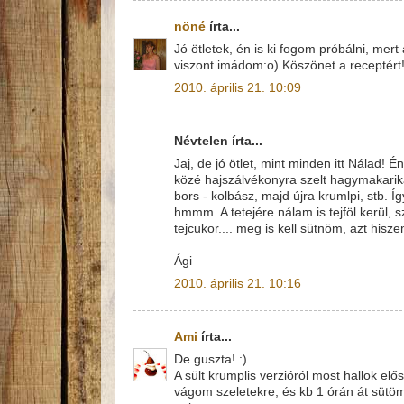
nöné
írta...
Jó ötletek, én is ki fogom próbálni, mer
viszont imádom:o) Köszönet a receptért
2010. április 21. 10:09
Névtelen írta...
Jaj, de jó ötlet, mint minden itt Nálad!
közé hajszálvékonyra szelt hagymakarikák
bors - kolbász, majd újra krumlpi, stb. Így
hmmm. A tetejére nálam is tejföl kerül
tejcukor.... meg is kell sütnöm, azt hisze
Ági
2010. április 21. 10:16
Ami
írta...
De guszta! :)
A sült krumplis verzióról most hallok 
vágom szeletekre, és kb 1 órán át sütöm.