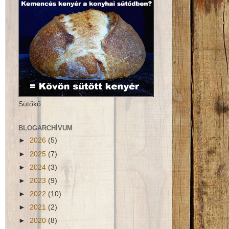
Sütőkő
BLOGARCHÍVUM
►
2026
(5)
►
2025
(7)
►
2024
(3)
►
2023
(9)
►
2022
(10)
►
2021
(2)
►
2020
(8)