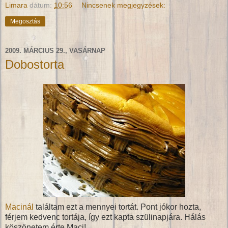
Limara
dátum:
10:56
Nincsenek megjegyzések:
Megosztás
2009. MÁRCIUS 29., VASÁRNAP
Dobostorta
Macinál
találtam ezt a mennyei tortát. Pont jókor hozta,
férjem kedvenc tortája, így ezt kapta szülinapjára. Hálás
köszönetem érte Maci!