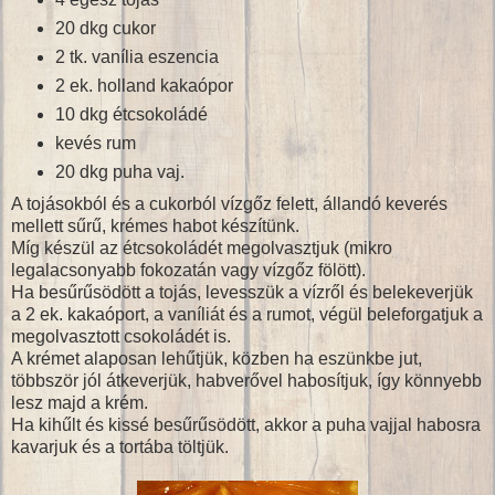
20 dkg cukor
2 tk. vanília eszencia
2 ek. holland kakaópor
10 dkg étcsokoládé
kevés rum
20 dkg puha vaj.
A tojásokból és a cukorból vízgőz felett, állandó keverés
mellett sűrű, krémes habot készítünk.
Míg készül az étcsokoládét megolvasztjuk (mikro
legalacsonyabb fokozatán vagy vízgőz fölött).
Ha besűrűsödött a tojás, levesszük a vízről és belekeverjük
a 2 ek. kakaóport, a vaníliát és a rumot, végül beleforgatjuk a
megolvasztott csokoládét is.
A krémet alaposan lehűtjük, közben ha eszünkbe jut,
többször jól átkeverjük, habverővel habosítjuk, így könnyebb
lesz majd a krém.
Ha kihűlt és kissé besűrűsödött, akkor a puha vajjal habosra
kavarjuk és a tortába töltjük.