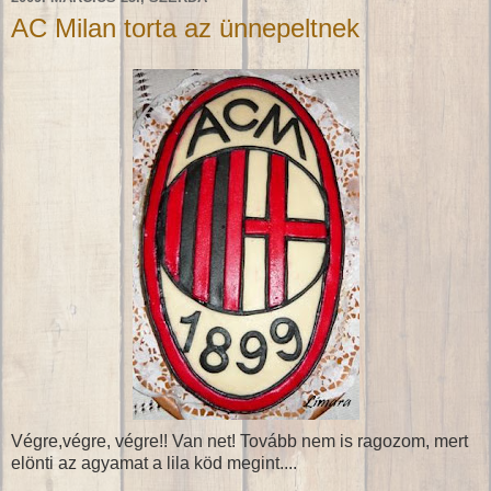
AC Milan torta az ünnepeltnek
Végre,végre, végre!! Van net! Tovább nem is ragozom, mert
elönti az agyamat a lila köd megint....