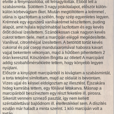
elvitte a fénymásolóba, ott felnagyították. Ebből lett a
szabásminta. Sütöttem 3 nagy piskótalapot, először külön-
külön körbevágtam őket. Miután megtöltöttem a krémmel ,
utána is igazítottam a szélén, hogy szép egyenletes legyen.
Krémnek egy egyszerű vaníliakrémet készítettem, puding
alapút, amit hulala tejszínhabbal lazítottam és egy kevés
őrőlt dióval ízesítettem. Szándékosan csak nagyon kevés
cukrot tettem bele, mert a marcipán eléggé megédesítette.
Vanílival, citromhéjjal ízesítettem. A betöltött tortát kevés
cukorral és pár csepp mandulaaromával habosra kavart
vajjal bekentem vékonyan, majd a hűtőben pihentettem 2
órán keresztül. Köszönöm Brigitta az ötletet! A marcipánt
addig szobahőmérsékletre tettem, hogy könyebb legyen
nyújtani.
Először a kinyújtott marcipánból is kivágtam a szabásmintát,
a torta tetejére símítottam, majd az oldalát is bevontam.
Vizes ujjal és késsel eldolgoztam az illesztést. Éjszakára
hideg kamrába tettem, egy fóliával letakarva. Másnap a
marcipánból beszíneztem egy részt feketére ill. pirosra.
Sikerült vennem szinező pasztát, így nem kellett
széntablettával bajlódnom ill. ételfestékkel sem. A díszítés
ezután már haladt a minta szerint. 1 kiló marcipán volt a
tortán.