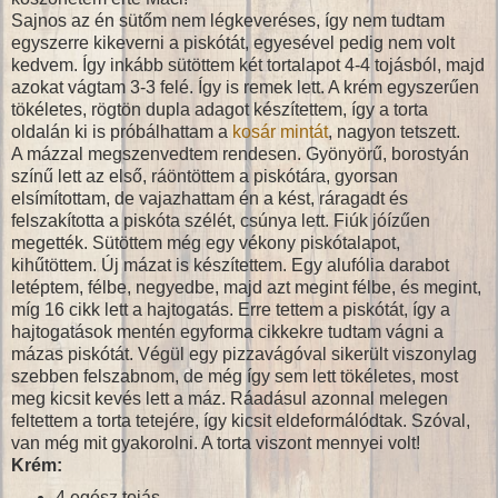
Sajnos az én sütőm nem légkeveréses, így nem tudtam
egyszerre kikeverni a piskótát, egyesével pedig nem volt
kedvem. Így inkább sütöttem két tortalapot 4-4 tojásból, majd
azokat vágtam 3-3 felé. Így is remek lett. A krém egyszerűen
tökéletes, rögtön dupla adagot készítettem, így a torta
oldalán ki is próbálhattam a
kosár mintát
, nagyon tetszett.
A mázzal megszenvedtem rendesen. Gyönyörű, borostyán
színű lett az első, ráöntöttem a piskótára, gyorsan
elsímítottam, de vajazhattam én a kést, ráragadt és
felszakította a piskóta szélét, csúnya lett. Fiúk jóízűen
megették. Sütöttem még egy vékony piskótalapot,
kihűtöttem. Új mázat is készítettem. Egy alufólia darabot
letéptem, félbe, negyedbe, majd azt megint félbe, és megint,
míg 16 cikk lett a hajtogatás. Erre tettem a piskótát, így a
hajtogatások mentén egyforma cikkekre tudtam vágni a
mázas piskótát. Végül egy pizzavágóval sikerült viszonylag
szebben felszabnom, de még így sem lett tökéletes, most
meg kicsit kevés lett a máz. Ráadásul azonnal melegen
feltettem a torta tetejére, így kicsit eldeformálódtak. Szóval,
van még mit gyakorolni. A torta viszont mennyei volt!
Krém:
4 egész tojás