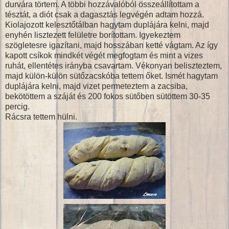
durvára törtem. A többi hozzávalóból összeállítottam a
tésztát, a diót csak a dagasztás legvégén adtam hozzá.
Kiolajozott kelesztőtálban hagytam duplájára kelni, majd
enyhén lisztezett felületre borítottam. Igyekeztem
szögletesre igazítani, majd hosszában ketté vágtam. Az így
kapott csíkok mindkét végét megfogtam és mint a vizes
ruhát, ellentétes irányba csavartam. Vékonyan beliszteztem,
majd külön-külön sütőzacskóba tettem őket. Ismét hagytam
duplájára kelni, majd vizet permeteztem a zacsiba,
bekötöttem a száját és 200 fokos sütőben sütöttem 30-35
percig.
Rácsra tettem hülni.