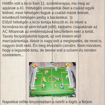
Hétfőn volt a kicsi fiam 11. születésnapja, ma meg az
apjának a 41. Hétvégén ünnepeltük őket a család egyik
felével, most hétvégén fogjuk a család másik felével,
következő hétvégén pedig a barátokkal. :))
Előző hétvégén a kicsi tortája készült el, és mivel a
focimánia kicsit sem lohadt (sőt!), kedvenc csapatának az
AC Milannak az emblémájával készítettem neki a tortát.
Tavaly focipályatortát kapott, az volt életem első
marcipántortája. Akkor is nagy volt a meglepetés, de most is,
nagyon örült neki. Én meg élveztem csinálni. Nem mondom,
hogy a legszebb torta, de benne volt a szívem és minden
szeretetem...
Napokkal előtte kinyomtattam a netről a logót, a férjem