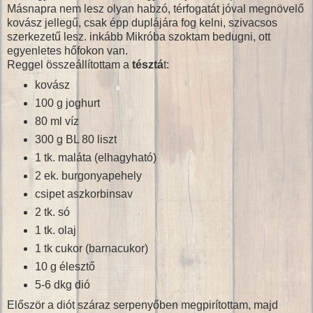
Másnapra nem lesz olyan habzó, térfogatát jóval megnövelő
kovász jellegű, csak épp duplájára fog kelni, szivacsos
szerkezetű lesz. inkább Mikróba szoktam bedugni, ott
egyenletes hőfokon van.
Reggel összeállítottam a
tésztá
t:
kovász
100 g joghurt
80 ml víz
300 g BL 80 liszt
1 tk. maláta (elhagyható)
2 ek. burgonyapehely
csipet aszkorbinsav
2 tk. só
1 tk. olaj
1 tk cukor (barnacukor)
10 g élesztő
5-6 dkg dió
Először a diót száraz serpenyőben megpirítottam, majd