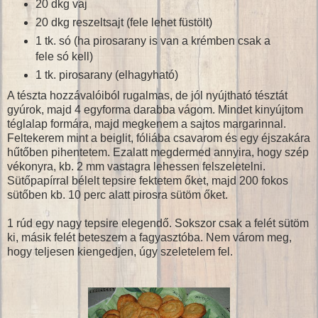
20 dkg vaj
20 dkg reszeltsajt (fele lehet füstölt)
1 tk. só (ha pirosarany is van a krémben csak a
fele só kell)
1 tk. pirosarany (elhagyható)
A tészta hozzávalóiból rugalmas, de jól nyújtható tésztát
gyúrok, majd 4 egyforma darabba vágom. Mindet kinyújtom
téglalap formára, majd megkenem a sajtos margarinnal.
Feltekerem mint a beiglit, fóliába csavarom és egy éjszakára
hűtőben pihentetem. Ezalatt megdermed annyira, hogy szép
vékonyra, kb. 2 mm vastagra lehessen felszeletelni.
Sütőpapírral bélelt tepsire fektetem őket, majd 200 fokos
sütőben kb. 10 perc alatt pirosra sütöm őket.
1 rúd egy nagy tepsire elegendő. Sokszor csak a felét sütöm
ki, másik felét beteszem a fagyasztóba. Nem várom meg,
hogy teljesen kiengedjen, úgy szeletelem fel.