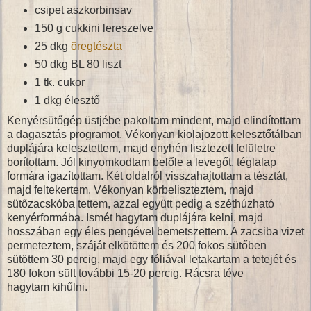
csipet aszkorbinsav
150 g cukkini lereszelve
25 dkg
öregtészta
50 dkg BL 80 liszt
1 tk. cukor
1 dkg élesztő
Kenyérsütőgép üstjébe pakoltam mindent, majd elindítottam
a dagasztás programot. Vékonyan kiolajozott kelesztőtálban
duplájára kelesztettem, majd enyhén lisztezett felületre
borítottam. Jól kinyomkodtam belőle a levegőt, téglalap
formára igazítottam. Két oldalról visszahajtottam a tésztát,
majd feltekertem. Vékonyan körbeliszteztem, majd
sütőzacskóba tettem, azzal együtt pedig a széthúzható
kenyérformába. Ismét hagytam duplájára kelni, majd
hosszában egy éles pengével bemetszettem. A zacsiba vizet
permeteztem, száját elkötöttem és 200 fokos sütőben
sütöttem 30 percig, majd egy fóliával letakartam a tetejét és
180 fokon sült további 15-20 percig. Rácsra téve
hagytam kihűlni.