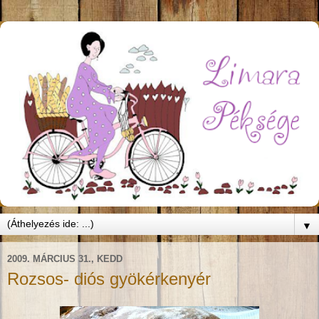
▼
2009. MÁRCIUS 31., KEDD
Rozsos- diós gyökérkenyér