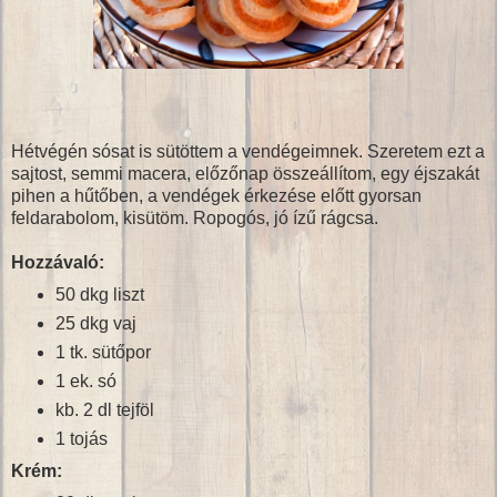
Hétvégén sósat is sütöttem a vendégeimnek. Szeretem ezt a
sajtost, semmi macera, előzőnap összeállítom, egy éjszakát
pihen a hűtőben, a vendégek érkezése előtt gyorsan
feldarabolom, kisütöm. Ropogós, jó ízű rágcsa.
Hozzávaló:
50 dkg liszt
25 dkg vaj
1 tk. sütőpor
1 ek. só
kb. 2 dl tejföl
1 tojás
Krém: