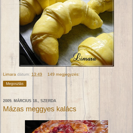
Limara
dátum:
13:49
149 megjegyzés:
Megosztás
2009. MÁRCIUS 18., SZERDA
Mázas meggyes kalács