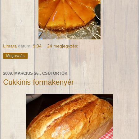
Limara
dátum:
9:04
24 megjegyzés:
Megosztás
2009. MÁRCIUS 26., CSÜTÖRTÖK
Cukkinis formakenyér