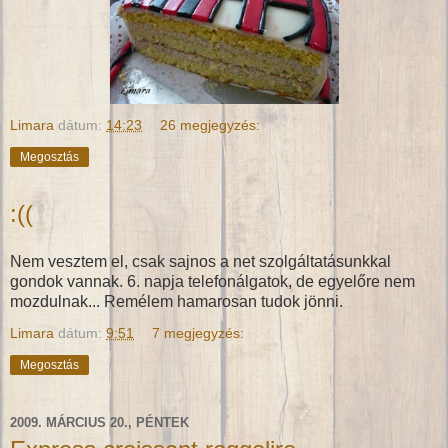
Limara
dátum:
14:23
26 megjegyzés:
Megosztás
:((
Nem vesztem el, csak sajnos a net szolgáltatásunkkal
gondok vannak. 6. napja telefonálgatok, de egyelőre nem
mozdulnak... Remélem hamarosan tudok jönni.
Limara
dátum:
9:51
7 megjegyzés:
Megosztás
2009. MÁRCIUS 20., PÉNTEK