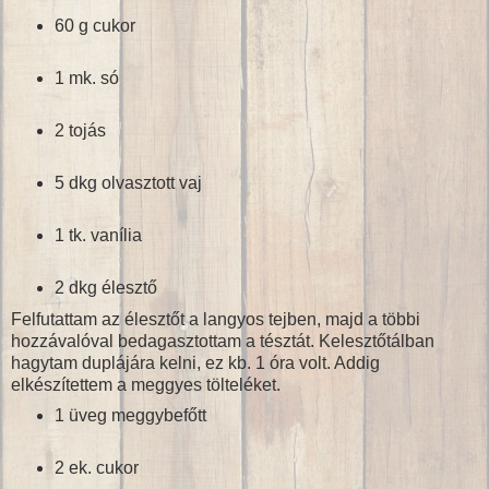
60 g cukor
1 mk. só
2 tojás
5 dkg olvasztott vaj
1 tk. vanília
2 dkg élesztő
Felfutattam az élesztőt a langyos tejben, majd a többi
hozzávalóval bedagasztottam a tésztát. Kelesztőtálban
hagytam duplájára kelni, ez kb. 1 óra volt. Addig
elkészítettem a meggyes tölteléket.
1 üveg meggybefőtt
2 ek. cukor