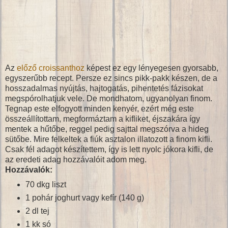
Az
előző croissanthoz
képest ez egy lényegesen gyorsabb,
egyszerűbb recept. Persze ez sincs pikk-pakk készen, de a
hosszadalmas nyújtás, hajtogatás, pihentetés fázisokat
megspórolhatjuk vele. De mondhatom, ugyanolyan finom.
Tegnap este elfogyott minden kenyér, ezért még este
összeállítottam, megformáztam a kifliket, éjszakára így
mentek a hűtőbe, reggel pedig sajttal megszórva a hideg
sütőbe. Mire felkeltek a fiúk asztalon illatozott a finom kifli.
Csak fél adagot készítettem, így is lett nyolc jókora kifli, de
az eredeti adag hozzávalóit adom meg.
Hozzávalók:
70 dkg liszt
1 pohár joghurt vagy kefír (140 g)
2 dl tej
1 kk só