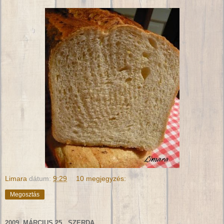
Limara
dátum:
9:29
10 megjegyzés:
Megosztás
2009. MÁRCIUS 25., SZERDA