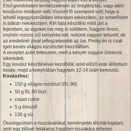
Első gondolatom természetesen az öregtésztás, vagy aktív
kovászos módszer volt. Viszont fő szempont volt, hogy a
lehető legegyszerűbben lehessen elkészíteni, az ismerősöm
is bátran nekikezdjen. Két fajta készítési mód járt a
fejemben, az egyiket ma meg is sütöttem. Nagyon finom,
enyhén rozsos ízű kenyérke lett, nekünk nagyon tetszett, de
az eredetinél jóval jellegzetesebb az íze. Pedig én is csak
igen kevés világos rozslisztet használtam.
A receptet azért felteszem, mert a kenyér nagyon ízletesre
sikeredett.
Egy kovász készítésével kezdődik, amit előző este állítottam
össze, majd a konyhában hagytam 12-14 órán keresztül.
Kovászhoz:
150 g világos rozsliszt (RL 90)
50 g BL 80 liszt
csipet cukor
5 g élesztő
130 g víz
Összegyúrtam a hozzávalókat, keményebb tésztát kaptam,
amit egy tálban letakarva hagytam éjszakára pihenni.