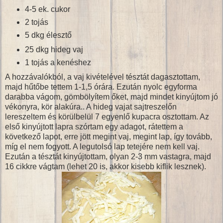
4-5 ek. cukor
2 tojás
5 dkg élesztő
25 dkg hideg vaj
1 tojás a kenéshez
A hozzávalókból, a vaj kivételével tésztát dagasztottam,
majd hűtőbe tettem 1-1,5 órára. Ezután nyolc egyforma
darabba vágom, gömbölyítem őket, majd mindet kinyújtom jó
vékonyra, kör alakúra.. A hideg vajat sajtreszelőn
lereszeltem és körülbelül 7 egyenlő kupacra osztottam. Az
első kinyújtott lapra szórtam egy adagot, rátettem a
következő lapot, erre jött megint vaj, megint lap, így tovább,
míg el nem fogyott. A legutolsó lap tetejére nem kell vaj.
Ezután a tésztát kinyújtottam, olyan 2-3 mm vastagra, majd
16 cikkre vágtam (lehet 20 is, akkor kisebb kiflik lesznek).