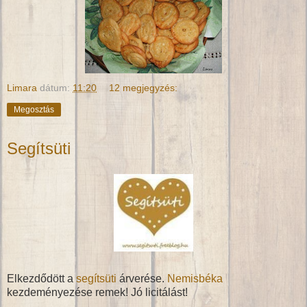
Limara
dátum:
11:20
12 megjegyzés:
Megosztás
Segítsüti
Elkezdődött a
segítsüti
árverése.
Nemisbéka
kezdeményezése remek! Jó licitálást!