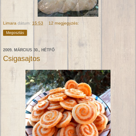
Limara
dátum:
15:53
12 megjegyzés:
Megosztás
2009. MÁRCIUS 30., HÉTFŐ
Csigasajtos