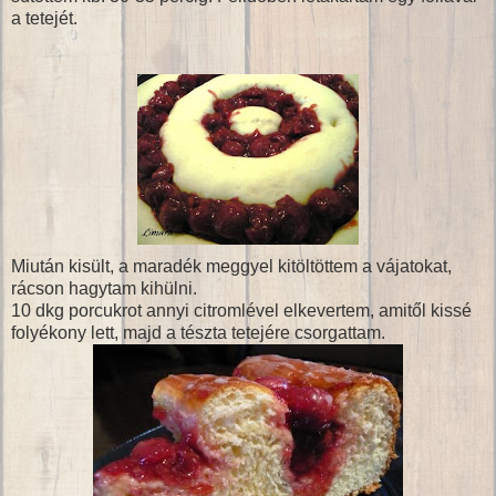
a tetejét.
Miután kisült, a maradék meggyel kitöltöttem a vájatokat,
rácson hagytam kihülni.
10 dkg porcukrot annyi citromlével elkevertem, amitől kissé
folyékony lett, majd a tészta tetejére csorgattam.