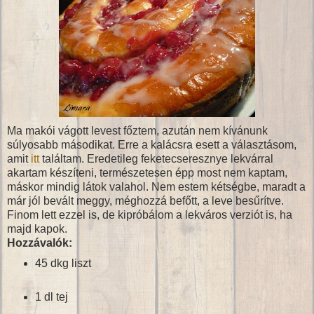
Ma makói vágott levest főztem, azután nem kívánunk
súlyosabb másodikat. Erre a kalácsra esett a választásom,
amit
itt
találtam. Eredetileg feketecseresznye lekvárral
akartam készíteni, természetesen épp most nem kaptam,
máskor mindig látok valahol. Nem estem kétségbe, maradt a
már jól bevált meggy, méghozzá befőtt, a leve besűrítve.
Finom lett ezzel is, de kipróbálom a lekváros verziót is, ha
majd kapok.
Hozzávalók:
45 dkg liszt
1 dl tej