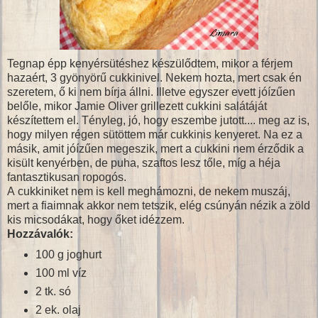
Tegnap épp kenyérsütéshez készülődtem, mikor a férjem
hazaért, 3 gyönyörű cukkinivel. Nekem hozta, mert csak én
szeretem, ő ki nem bírja állni. Illetve egyszer evett jóízűen
belőle, mikor Jamie Oliver grillezett cukkini salátáját
készítettem el. Tényleg, jó, hogy eszembe jutott.... meg az is,
hogy milyen régen sütöttem már cukkinis kenyeret. Na ez a
másik, amit jóízűen megeszik, mert a cukkini nem érződik a
kisült kenyérben, de puha, szaftos lesz tőle, míg a héja
fantasztikusan ropogós.
A cukkiniket nem is kell meghámozni, de nekem muszáj,
mert a fiaimnak akkor nem tetszik, elég csúnyán nézik a zöld
kis micsodákat, hogy őket idézzem.
Hozzávalók:
100 g joghurt
100 ml víz
2 tk. só
2 ek. olaj