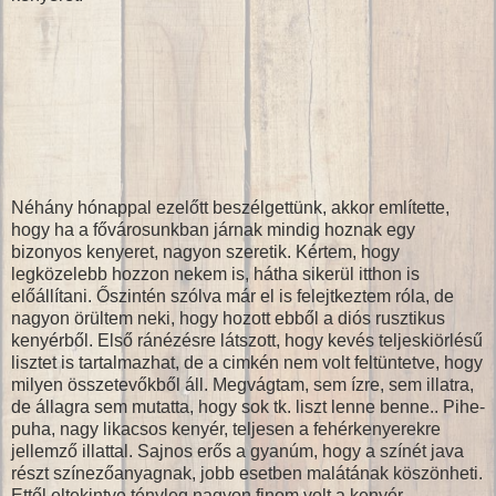
Néhány hónappal ezelőtt beszélgettünk, akkor említette,
hogy ha a fővárosunkban járnak mindig hoznak egy
bizonyos kenyeret, nagyon szeretik. Kértem, hogy
legközelebb hozzon nekem is, hátha sikerül itthon is
előállítani. Őszintén szólva már el is felejtkeztem róla, de
nagyon örültem neki, hogy hozott ebből a diós rusztikus
kenyérből. Első ránézésre látszott, hogy kevés teljeskiörlésű
lisztet is tartalmazhat, de a cimkén nem volt feltüntetve, hogy
milyen összetevőkből áll. Megvágtam, sem ízre, sem illatra,
de állagra sem mutatta, hogy sok tk. liszt lenne benne.. Pihe-
puha, nagy likacsos kenyér, teljesen a fehérkenyerekre
jellemző illattal. Sajnos erős a gyanúm, hogy a színét java
részt színezőanyagnak, jobb esetben malátának köszönheti.
Ettől eltekintve tényleg nagyon finom volt a kenyér.