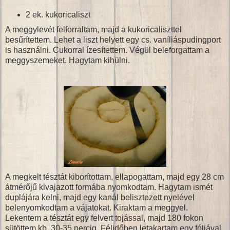
2 ek. kukoricaliszt
A meggylevét felforraltam, majd a kukoricaliszttel
besűrítettem. Lehet a liszt helyett egy cs. vaníliáspudingport
is használni. Cukorral ízesítettem. Végül beleforgattam a
meggyszemeket. Hagytam kihülni.
A megkelt tésztát kiborítottam, ellapogattam, majd egy 28 cm
átmérőjű kivajazott formába nyomkodtam. Hagytam ismét
duplájára kelni, majd egy kanál belisztezett nyelével
belenyomkodtam a vájatokat. Kiraktam a meggyel.
Lekentem a tésztát egy felvert tojással, majd 180 fokon
sütöttem kb. 30-35 percig. Félidőben letakartam egy fóliával