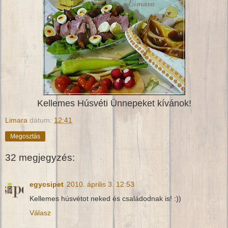
Kellemes Húsvéti Ünnepeket kívánok!
Limara
dátum:
12:41
Megosztás
32 megjegyzés:
egycsipet
2010. április 3. 12:53
Kellemes húsvétot neked és családodnak is! :))
Válasz