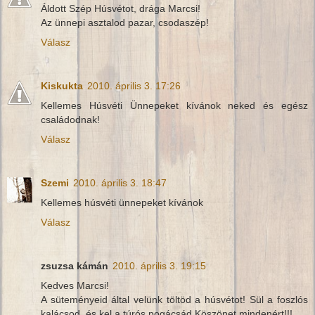
Áldott Szép Húsvétot, drága Marcsi!
Az ünnepi asztalod pazar, csodaszép!
Válasz
Kiskukta
2010. április 3. 17:26
Kellemes Húsvéti Ünnepeket kívánok neked és egész
családodnak!
Válasz
Szemi
2010. április 3. 18:47
Kellemes húsvéti ünnepeket kívánok
Válasz
zsuzsa kámán
2010. április 3. 19:15
Kedves Marcsi!
A süteményeid által velünk töltöd a húsvétot! Sül a foszlós
kalácsod, és kel a túrós pogácsád.Köszönet mindenért!!!