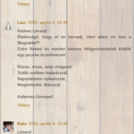
Válasz
Laci
2010. április 4. 19:39
Kedves Limara!
Életbevágó, hogy el ne hervadj, mert akkor mi lesz a
Blogoddal?!
Ezért Neked és minden kedves Hölgyolvasódnak küldök
egy picurka locsolóverset:
Rózsa, rózsa, szép virágszál,
Szálló szélben hajladozzál,
Napsütésben nyiladozzál,
Megöntözlek, illatozzál.
Kellemes Ünnepet!
Válasz
Kata
2010. április 4. 21:42
Limara!