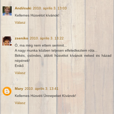
Andi/cuki
2010. április 3. 13:03
Kellemes Húsvétot kívánok!
Válasz
zseniko
2010. április 3. 13:22
Ó, ma még nem ettem semmit...
A nagy munka közben teljesen elfeledkeztem róla...
Békés, csöndes, áldott húsvétot kívánok neked és házad
népének!
Enikő
Válasz
Mary
2010. április 3. 13:41
Kellemes Húsvéti Ünnepeket Kívánok!
Válasz