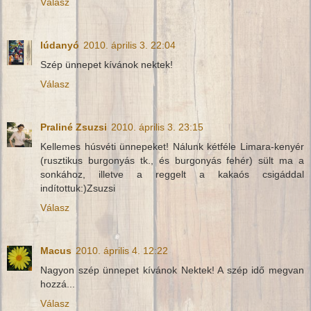
Válasz
lúdanyó
2010. április 3. 22:04
Szép ünnepet kívánok nektek!
Válasz
Praliné Zsuzsi
2010. április 3. 23:15
Kellemes húsvéti ünnepeket! Nálunk kétféle Limara-kenyér
(rusztikus burgonyás tk., és burgonyás fehér) sült ma a
sonkához, illetve a reggelt a kakaós csigáddal
indítottuk:)Zsuzsi
Válasz
Macus
2010. április 4. 12:22
Nagyon szép ünnepet kívánok Nektek! A szép idő megvan
hozzá...
Válasz