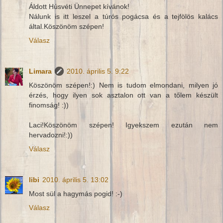
Áldott Húsvéti Ünnepet kívánok!
Nálunk is itt leszel a túrós pogácsa és a tejfölös kalács
által.Köszönöm szépen!
Válasz
Limara
2010. április 5. 9:22
Köszönöm szépen!:) Nem is tudom elmondani, milyen jó
érzés, hogy ilyen sok asztalon ott van a tőlem készült
finomság! :))
Laci!Köszönöm szépen! Igyekszem ezután nem
hervadozni!:))
Válasz
libi
2010. április 5. 13:02
Most sül a hagymás pogid! :-)
Válasz