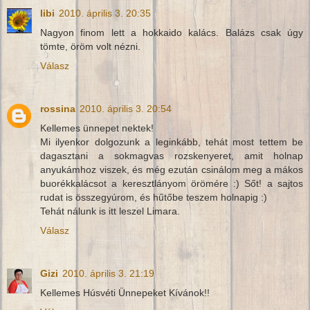
libi
2010. április 3. 20:35
Nagyon finom lett a hokkaido kalács. Balázs csak úgy
tömte, öröm volt nézni.
Válasz
rossina
2010. április 3. 20:54
Kellemes ünnepet nektek!
Mi ilyenkor dolgozunk a leginkább, tehát most tettem be
dagasztani a sokmagvas rozskenyeret, amit holnap
anyukámhoz viszek, és még ezután csinálom meg a mákos
buorékkalácsot a keresztlányom örömére :) Sőt! a sajtos
rudat is összegyúrom, és hűtőbe teszem holnapig :)
Tehát nálunk is itt leszel Limara.
Válasz
Gizi
2010. április 3. 21:19
Kellemes Húsvéti Ünnepeket Kívánok!!