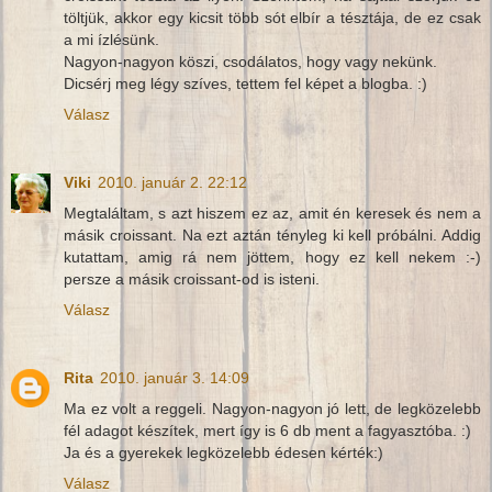
töltjük, akkor egy kicsit több sót elbír a tésztája, de ez csak
a mi ízlésünk.
Nagyon-nagyon köszi, csodálatos, hogy vagy nekünk.
Dicsérj meg légy szíves, tettem fel képet a blogba. :)
Válasz
Viki
2010. január 2. 22:12
Megtaláltam, s azt hiszem ez az, amit én keresek és nem a
másik croissant. Na ezt aztán tényleg ki kell próbálni. Addig
kutattam, amig rá nem jöttem, hogy ez kell nekem :-)
persze a másik croissant-od is isteni.
Válasz
Rita
2010. január 3. 14:09
Ma ez volt a reggeli. Nagyon-nagyon jó lett, de legközelebb
fél adagot készítek, mert így is 6 db ment a fagyasztóba. :)
Ja és a gyerekek legközelebb édesen kérték:)
Válasz