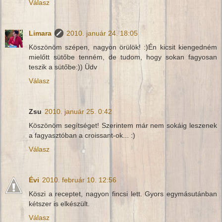
Válasz
Limara
2010. január 24. 18:05
Köszönöm szépen, nagyon örülök! :)Én kicsit kiengedném
mielőtt sütőbe tenném, de tudom, hogy sokan fagyosan
teszik a sütőbe:)) Üdv
Válasz
Zsu
2010. január 25. 0:42
Köszönöm segítséget! Szerintem már nem sokáig leszenek
a fagyasztóban a croissant-ok... :)
Válasz
Évi
2010. február 10. 12:56
Köszi a receptet, nagyon fincsi lett. Gyors egymásutánban
kétszer is elkészült.
Válasz