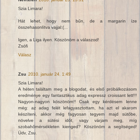
Szia Limara!
Hát lehet, hogy nem bűn, de a margarin íze
összehasonlítva vajjal:(...
Igen, a Liga ilyen. Köszönöm a válaszod!
Zsófi
Válasz
Zsu
2010. január 24. 1:49
Szia Limara!
A héten találtam meg a blogodat, és első próbálkozásom
eredménye egy fantasztikus adag expressz croissant lett!!!
Nagyon-nagyon köszönöm!! Csak egy kérdésem lenne
még: az adag felét lefagyasztottam, ha azt el akarom
készíteni, akkor még fagyosan tegyem majd sütőbe,
növelve a sütési időt, vagy várjam meg, míg
szobahőmérsékleten kienged? Köszönöm a segítséged!
Üdv, Zsu.