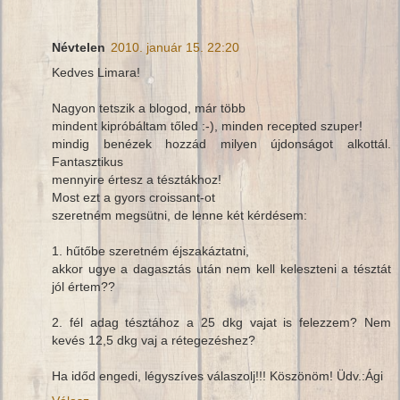
Névtelen
2010. január 15. 22:20
Kedves Limara!
Nagyon tetszik a blogod, már több
mindent kipróbáltam tőled :-), minden recepted szuper!
mindig benézek hozzád milyen újdonságot alkottál.
Fantasztikus
mennyire értesz a tésztákhoz!
Most ezt a gyors croissant-ot
szeretném megsütni, de lenne két kérdésem:
1. hűtőbe szeretném éjszakáztatni,
akkor ugye a dagasztás után nem kell keleszteni a tésztát
jól értem??
2. fél adag tésztához a 25 dkg vajat is felezzem? Nem
kevés 12,5 dkg vaj a rétegezéshez?
Ha időd engedi, légyszíves válaszolj!!! Köszönöm! Üdv.:Ági