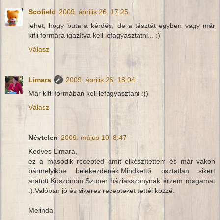
Scofield
2009. április 26. 17:25
lehet, hogy buta a kérdés, de a tésztát egyben vagy már
kifli formára igazítva kell lefagyasztatni... :)
Válasz
Limara
2009. április 26. 18:04
Már kifli formában kell lefagyasztani :))
Válasz
Névtelen
2009. május 10. 8:47
Kedves Limara,
ez a második recepted amit elkészítettem és már vakon
bármelyikbe belekezdenék.Mindkettő osztatlan sikert
aratott.Köszönöm.Szuper háziasszonynak érzem magamat
:).Valóban jó és sikeres recepteket tettél közzé.
Melinda