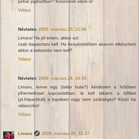
pohar joghurtban? Koszonom elore is!
Válasz
Névtelen
2009. március 23. 10:08
Limara! Ha jól értem, akkor ezt
csak dagasztani kell. Ha kenyérsütőben akarom elkészíteni
akkor a kelesztés nem kell?
Válasz
Névtelen
2009. március 24. 16:33
Limara, lenne egy (talán buta?) kérdésem a hűtőben
pihentetéssel kapcsolatban: le kell takarni a kifliket
(pl.folpackkal) a tepsiben vagy nem szükséges? Köszi ha
válaszolsz!
Válasz
Limara
2009. március 25. 15:27