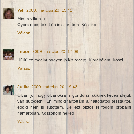
Vali
2009. március 20. 15:41
Mint a villám :)
Gyors recepteket én is szeretem. Köszike
Válasz
linbori
2009. március 20. 17:06
Hűűű ez megint nagyon jó kis recept! Kipróbálom! Köszi
Válasz
Julika
2009. március 20. 19:43
Olyan jó, hogy olyanokra is gondolsz akiknek kevés idejük
van sütögetni. Én mindig tartottam a hajtogatós tésztáktól,
eddig nem is sütöttem. De ezt biztos ki fogom próbálni
hamarosan. Köszönöm neked !
Válasz