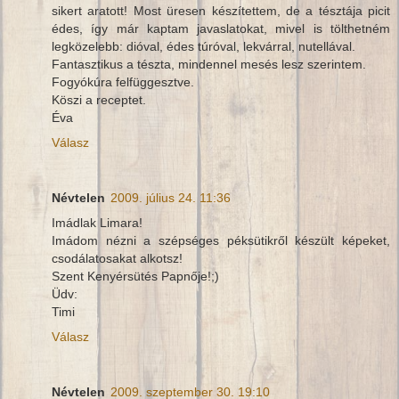
sikert aratott! Most üresen készítettem, de a tésztája picit
édes, így már kaptam javaslatokat, mivel is tölthetném
legközelebb: dióval, édes túróval, lekvárral, nutellával.
Fantasztikus a tészta, mindennel mesés lesz szerintem.
Fogyókúra felfüggesztve.
Köszi a receptet.
Éva
Válasz
Névtelen
2009. július 24. 11:36
Imádlak Limara!
Imádom nézni a szépséges péksütikről készült képeket,
csodálatosakat alkotsz!
Szent Kenyérsütés Papnője!;)
Üdv:
Timi
Válasz
Névtelen
2009. szeptember 30. 19:10