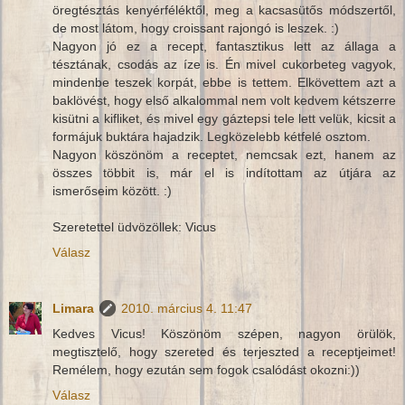
öregtésztás kenyérféléktől, meg a kacsasütős módszertől,
de most látom, hogy croissant rajongó is leszek. :)
Nagyon jó ez a recept, fantasztikus lett az állaga a
tésztának, csodás az íze is. Én mivel cukorbeteg vagyok,
mindenbe teszek korpát, ebbe is tettem. Elkövettem azt a
baklövést, hogy első alkalommal nem volt kedvem kétszerre
kisütni a kifliket, és mivel egy gáztepsi tele lett velük, kicsit a
formájuk buktára hajadzik. Legközelebb kétfelé osztom.
Nagyon köszönöm a receptet, nemcsak ezt, hanem az
összes többit is, már el is indítottam az útjára az
ismerőseim között. :)
Szeretettel üdvözöllek: Vicus
Válasz
Limara
2010. március 4. 11:47
Kedves Vicus! Köszönöm szépen, nagyon örülök,
megtisztelő, hogy szereted és terjeszted a receptjeimet!
Remélem, hogy ezután sem fogok csalódást okozni:))
Válasz