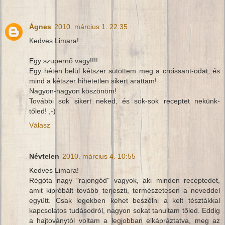
Ágnes
2010. március 1. 22:35
Kedves Limara!
Egy szupernő vagy!!!!
Egy héten belül kétszer sütöttem meg a croissant-odat, és
mind a kétszer hihetetlen sikert arattam!
Nagyon-nagyon köszönöm!
További sok sikert neked, és sok-sok receptet nekünk-
tőled! ,-)
Válasz
Névtelen
2010. március 4. 10:55
Kedves Limara!
Régóta nagy "rajongód" vagyok, aki minden receptedet,
amit kipróbált tovább terjeszti, természetesen a neveddel
együtt. Csak legekben kehet beszélni a kelt tésztákkal
kapcsolatos tudásodról, nagyon sokat tanultam tőled. Eddig
a hajtoványtól voltam a legjobban elkápráztatva, meg az