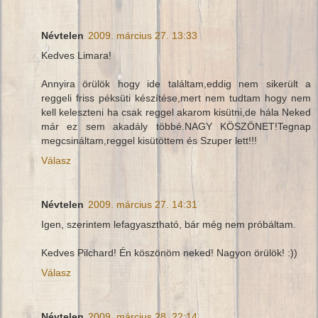
Névtelen
2009. március 27. 13:33
Kedves Limara!
Annyira örülök hogy ide találtam,eddig nem sikerült a
reggeli friss péksüti készítése,mert nem tudtam hogy nem
kell keleszteni ha csak reggel akarom kisütni,de hála Neked
már ez sem akadály többé.NAGY KÖSZÖNET!Tegnap
megcsináltam,reggel kisütöttem és Szuper lett!!!
Válasz
Névtelen
2009. március 27. 14:31
Igen, szerintem lefagyasztható, bár még nem próbáltam.
Kedves Pilchard! Én köszönöm neked! Nagyon örülök! :))
Válasz
Névtelen
2009. március 28. 22:14