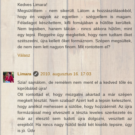
Kedves Limara!
Megsütöttem - nem sikerült. Látom a hozzászólásokból,
hogy én vagyok az egyetlen - szégyellem is magam.
Féladagot készítettem, kifli fomájában a hűtőbe kerültek.
Nem tepsiben, hanem tálcán - nincs akkora hűtőm, mint
egy tepsi. Reggelre úgy megkeltek, hogy nem tudtam őket
szétszedni, újra kellett őket formáznom. Szépen megsültek,
de nem nem lett nagyon finom. Mit rontottem el?
Válasz
Limara
2010. augusztus 16. 17:03
Szia! sajnálom, de remélem nem ment el a kedved tőle és
kipróbálod újra!
Ott rontottad el, hogy mozgatni akartad a már szépen
megkelt tésztát. Nem szabad! Azért kell a tepsin keleszteni,
hogy anélkül mehessen a sütőbe, hogy hozzáérnél. Az újra
formázással meg elveszett a tészta leveles szerkezete és
már az élesztő sem tudott újra dolgozni, veszített az
erejéből. Ha nincs nagy hűtőd tedd két kisebb tepsire, úgy
is jó. Üdv