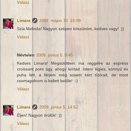
Válasz
Limara
2009. május 10. 15:09
Szia Melinda! Nagyon szépen köszönöm, kedves vagy! :))
Válasz
Névtelen
2009. június 5. 8:45
Kedves Limara! Megsütöttem ma reggelre az express
croissant pont úgy, ahogy leírtad. Isteni légies, könnyű és
puha lett, a férjem még sosem kért tízórait, de most
csomagolnom is kellett belőle! :-)
Válasz
Limara
2009. június 5. 14:52
Éljen! Nagyon örülök! :))
Válasz