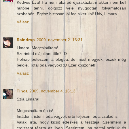
Kedves Éva! Ha nem akarod éjszakáztatni akkor nem kell
hűtőbe tenni, dolgozz vele nyugodtan folyamatosan
szobahőn. Egész biztosan jól fog sikerülni! Üdv, Limara
Válasz
Raindrop
2009. november 2. 16:31
Limara! Megcsináltam!
Szerinted elájultam tőle? :D
Holnap beteszem a blogba, de most megyek, eszek még
belőle. Totál oda vagyok! :D Ezer köszönet!
Válasz
Tinca
2009. november 4. 16:13
Szia Limara!
Megcsináltam én is!
Imádom, isteni, oda vagyok érte teljesen, és a család is.
Valaki írta, hogy kicsit édeskés a tésztája. Szerintem a
croissant tészta az ilyen. Szerintem, ha sajttal szórjuk és