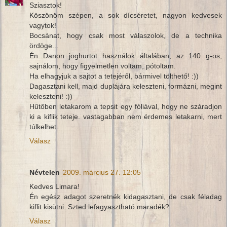
Sziasztok!
Köszönöm szépen, a sok dícséretet, nagyon kedvesek
vagytok!
Bocsánat, hogy csak most válaszolok, de a technika
ördöge...
Én Danon joghurtot használok általában, az 140 g-os,
sajnálom, hogy figyelmetlen voltam, pótoltam.
Ha elhagyjuk a sajtot a tetejéről, bármivel tölthető! :))
Dagasztani kell, majd duplájára keleszteni, formázni, megint
keleszteni! :))
Hűtőben letakarom a tepsit egy fóliával, hogy ne száradjon
ki a kiflik teteje. vastagabban nem érdemes letakarni, mert
túlkelhet.
Válasz
Névtelen
2009. március 27. 12:05
Kedves Limara!
Én egész adagot szeretnék kidagasztani, de csak féladag
kiflit kisütni. Szted lefagyasztható maradék?
Válasz