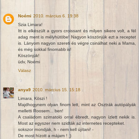
Noémi
2010. március 6. 19:38
Szia Limara!
Itt is elkészült a gyors croissant és milyen sikere volt, a fél
adag ment is mélyhütöbe! Nagyon köszönjük ezt a receptet
is. Lányom nagyon szereti és végre csinálhat neki a Mama,
és még sokkal finomabb is!
Köszönjük!
üdv, Noémi
Válasz
anya9
2010. március 15. 15:18
Limara, Köszi !
Majdhogynem olyan finom lett, mint az Osztrák autópályák
melletti Roosem... ben!
A családom szimatoló orral ébredt, nagyon ízlett nekik is.
Most az egyszer nem szidták az internetes recepteket.
sokszor mondják, h - nem kell újítani! -
De most hízott a májam ! ;)