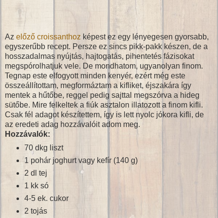
Az
előző croissanthoz
képest ez egy lényegesen gyorsabb,
egyszerűbb recept. Persze ez sincs pikk-pakk készen, de a
hosszadalmas nyújtás, hajtogatás, pihentetés fázisokat
megspórolhatjuk vele. De mondhatom, ugyanolyan finom.
Tegnap este elfogyott minden kenyér, ezért még este
összeállítottam, megformáztam a kifliket, éjszakára így
mentek a hűtőbe, reggel pedig sajttal megszórva a hideg
sütőbe. Mire felkeltek a fiúk asztalon illatozott a finom kifli.
Csak fél adagot készítettem, így is lett nyolc jókora kifli, de
az eredeti adag hozzávalóit adom meg.
Hozzávalók:
70 dkg liszt
1 pohár joghurt vagy kefír (140 g)
2 dl tej
1 kk só
4-5 ek. cukor
2 tojás