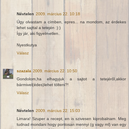
Névtelen
2009. március 22. 10:18
Úgy olvastam a címben, epres... na mondom, az érdekes
lehet sajttal a tetején :):)
Így jár, aki figyelmetlen..
Nyestkutya
Válasz
szazala
2009. március 22. 10:50
Gondolom,ha elhagyjuk a sajtot a tetejéről,akkor
bármivel(édes)lehet tölteni?!
Válasz
Névtelen
2009. március 22. 15:03
Limara! Szuper a recept, en is szivesen kiprobalnam. Meg
tudnad mondani hogy pontosan mennyi (g vagy ml) van egy