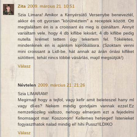
Zita
2009. március 21. 10:51
Szia Limara! Amikor a Kenyérsütő Versenybe beneveztél,
akkor én ott gyorsan "körülnéztem" a receptek között. Ott
megtaláltam én is a croissant és meg is csináltam. Annyit
variáltam vele, hogy 4 db kiflibe lekvárt, 4 db kiflibe pedig
nutella krémet tettem úgy tekertem fel. Tökéletes,
mindenkinek én is ajánlom kipróbálásra. (Szoktam venni
mini croissant a Lidl-be, hát annak az árán óriási kifliket
sütöttem, tehát nincs többé vásárlás, majd megsütjük!)
Válasz
Névtelen
2009. március 21. 21:26
Szia LIMARAM!
Megirnad hogy a tejfol, vagy kefir amit beleteszel hany ml
vagy dl-es? Nekem mindig gondjaim vannak ezzel.Ez
nemzetkozileg valtozo, nehogy elmerjem ezt a fejedelmi
finomsagot mar. Koszonom! Kellemes hetveget! Istenieket
fogyaszthatok nalad mindig el! hihi Pussz!ILDIKO
Válasz