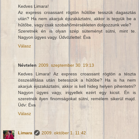
Kedves Limara!
Az express croassant rögtön hűtőbe tesszük dagasztás
után? Ha nem akarjuk éjszakáztatni, akkor is tegyük be a
hűtőbe, vagy csak szobahőmérsékleten dolgozzunk vele?
Szeretnék én is olyan szép süteményt sütni, mint te.
Nagyon ügyes vagy. Üdvözlettel: Éva
Válasz
Névtelen
2009. szeptember 30. 19:13
Kedves Limara! Az express croassant rögtön a tészta
összeállítása után betesszük a hűtőbe? Ha is ha nem
akarjuk éjszakáztatni, akkor is kell hideg helyen pihentetni?
Nagyon ügyes vagy, irigyellek ezért egy kicsit. Én is
szeretnék ilyen finomságokat sütni, remélem sikerül majd.
Üdv: Éva
Válasz
Limara
2009. október 1. 11:42