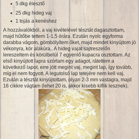
5 dkg élesztő
25 dkg hideg vaj
1 tojás a kenéshez
A hozzávalókból, a vaj kivételével tésztát dagasztottam,
majd hűtőbe tettem 1-1,5 órára. Ezután nyolc egyforma
darabba vágom, gömbölyítem őket, majd mindet kinyújtom jó
vékonyra, kör alakúra.. A hideg vajat sajtreszelőn
lereszeltem és körülbelül 7 egyenlő kupacra osztottam. Az
első kinyújtott lapra szórtam egy adagot, rátettem a
következő lapot, erre jött megint vaj, megint lap, így tovább,
míg el nem fogyott. A legutolsó lap tetejére nem kell vaj.
Ezután a tésztát kinyújtottam, olyan 2-3 mm vastagra, majd
16 cikkre vágtam (lehet 20 is, akkor kisebb kiflik lesznek).