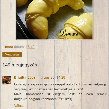
Limara
dátum:
13:49
Megosztás
149 megjegyzés:
Brigitta
2009. március 20. 14:28
Limara,Te express gyorsasággal ontod a fincsi reciket,nagy
segítség, az időszűkében lévőknek ez a reci!
Mivel hamarosan szükségem lesz az ilyen remek
dolgokra,nagyon köszönöm!/Ezt is!/.))
Válasz