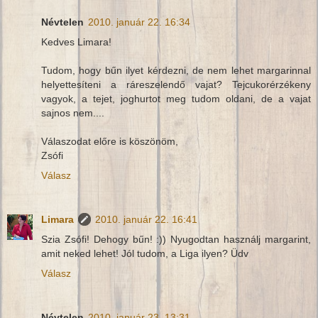
Névtelen
2010. január 22. 16:34
Kedves Limara!
Tudom, hogy bűn ilyet kérdezni, de nem lehet margarinnal
helyettesíteni a ráreszelendő vajat? Tejcukorérzékeny
vagyok, a tejet, joghurtot meg tudom oldani, de a vajat
sajnos nem....
Válaszodat előre is köszönöm,
Zsófi
Válasz
Limara
2010. január 22. 16:41
Szia Zsófi! Dehogy bűn! :)) Nyugodtan használj margarint,
amit neked lehet! Jól tudom, a Liga ilyen? Üdv
Válasz
Névtelen
2010. január 23. 13:31