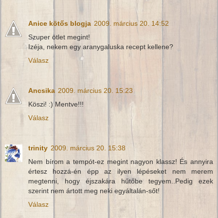
Anice kötős blogja
2009. március 20. 14:52
Szuper ötlet megint!
Izéja, nekem egy aranygaluska recept kellene?
Válasz
Ancsika
2009. március 20. 15:23
Köszi! :) Mentve!!!
Válasz
trinity
2009. március 20. 15:38
Nem bírom a tempót-ez megint nagyon klassz! És annyira
értesz hozzá-én épp az ilyen lépéseket nem merem
megtenni, hogy éjszakára hűtőbe tegyem..Pedig ezek
szerint nem ártott meg neki egyáltalán-sőt!
Válasz