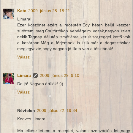
Kata
2009. június 28. 18:21
Limara!
Ezer köszönet ezért a receptért!Egy héten belül kétszer
sütöttem meg.Csütörtökön vendégeim voltak,nagyon ízlett
nekik.Tegnap délután ismétlésre került sor,reggel kettő volt
a kosárban.Még a férjemnek is ízlik,már a dagasztáskor
megjegyezte,hogy nagyon jó illata van a tésztának!
Válasz
Limara
2009. június 29. 9:10
De jó! Nagyon örülök! :))
Válasz
Névtelen
2009. július 22. 19:34
Kedves Limara!
Ma elkészítettem a receptet, valami szenzációs lett,nagy