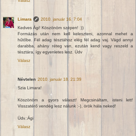
Válasz
Limara
2010. január 16. 7:04
Kedves Ági! Köszönöm szépen! :))
Formázás után nem kell keleszteni, azonnal mehet a
hűtőbe. Fél adag tésztához elég fél adag vaj. Vágd annyi
darabba, ahány réteg van, ezután kend vagy reszeld a
tésztára, így egyenletes lesz. Üdv
Válasz
Névtelen
2010. január 18. 21:39
Szia Limara!
Köszönöm a gyors választ! Megcsináltam, isteni lett!
Visszatérő vendég lesz nálunk :-), örök hála neked!
Üdv.:Ági
Válasz