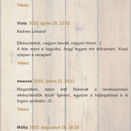
Válasz
Viola
2010. április 28. 12:03
Kedves Limara!
Elkészítettük, nagyon bevált, nagyon finom. :)
A fele ment a fagyóba, hogy legyen mit előrántani. Köszi
szépen a receptet!
Válasz
meecee
2010. június 12. 10:11
Megsüttem, isteni lett! Bekerült a rendszeresen
elkészítendők közé! Ígérem, egyszer a hajtogatósat is ki
fogom próbálni :-D
Válasz
Málta
2010. augusztus 16. 16:29