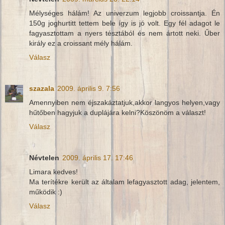
Mélységes hálám! Az univerzum legjobb croissantja. Én
150g joghurtitt tettem bele így is jó volt. Egy fél adagot le
fagyasztottam a nyers tésztából és nem ártott neki. Űber
király ez a croissant mély hálám.
Válasz
szazala
2009. április 9. 7:56
Amennyiben nem éjszakáztatjuk,akkor langyos helyen,vagy
hűtőben hagyjuk a duplájára kelni?Köszönöm a választ!
Válasz
Névtelen
2009. április 17. 17:46
Limara kedves!
Ma terítékre került az általam lefagyasztott adag, jelentem,
működik :)
Válasz