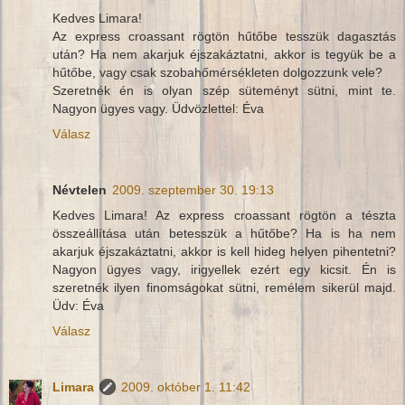
Kedves Limara!
Az express croassant rögtön hűtőbe tesszük dagasztás
után? Ha nem akarjuk éjszakáztatni, akkor is tegyük be a
hűtőbe, vagy csak szobahőmérsékleten dolgozzunk vele?
Szeretnék én is olyan szép süteményt sütni, mint te.
Nagyon ügyes vagy. Üdvözlettel: Éva
Válasz
Névtelen
2009. szeptember 30. 19:13
Kedves Limara! Az express croassant rögtön a tészta
összeállítása után betesszük a hűtőbe? Ha is ha nem
akarjuk éjszakáztatni, akkor is kell hideg helyen pihentetni?
Nagyon ügyes vagy, irigyellek ezért egy kicsit. Én is
szeretnék ilyen finomságokat sütni, remélem sikerül majd.
Üdv: Éva
Válasz
Limara
2009. október 1. 11:42