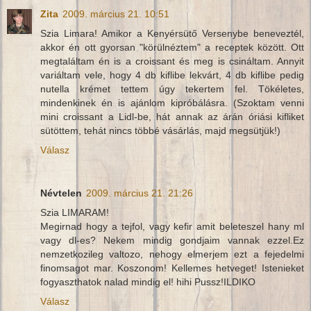
Zita
2009. március 21. 10:51
Szia Limara! Amikor a Kenyérsütő Versenybe beneveztél,
akkor én ott gyorsan "körülnéztem" a receptek között. Ott
megtaláltam én is a croissant és meg is csináltam. Annyit
variáltam vele, hogy 4 db kiflibe lekvárt, 4 db kiflibe pedig
nutella krémet tettem úgy tekertem fel. Tökéletes,
mindenkinek én is ajánlom kipróbálásra. (Szoktam venni
mini croissant a Lidl-be, hát annak az árán óriási kifliket
sütöttem, tehát nincs többé vásárlás, majd megsütjük!)
Válasz
Névtelen
2009. március 21. 21:26
Szia LIMARAM!
Megirnad hogy a tejfol, vagy kefir amit beleteszel hany ml
vagy dl-es? Nekem mindig gondjaim vannak ezzel.Ez
nemzetkozileg valtozo, nehogy elmerjem ezt a fejedelmi
finomsagot mar. Koszonom! Kellemes hetveget! Istenieket
fogyaszthatok nalad mindig el! hihi Pussz!ILDIKO
Válasz