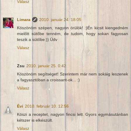
Válasz
Limara
2010. január 24. 18:05
Köszönöm szépen, nagyon örülök! :)Én kicsit kiengedném
mielőtt sütőbe tenném, de tudom, hogy sokan fagyosan
teszik a sütőbe:)) Üdv
Válasz
Zsu
2010. január 25. 0:42
Köszönöm segítséget! Szerintem már nem sokáig leszenek
a fagyasztóban a croissant-ok... :)
Válasz
Évi
2010. február 10. 12:56
Köszi a receptet, nagyon fincsi lett. Gyors egymásutánban
kétszer is elkészült.
Válasz