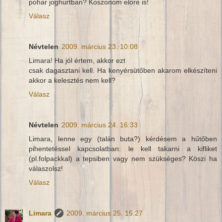
pohar joghurtban? Koszonom elore is!
Válasz
Névtelen
2009. március 23. 10:08
Limara! Ha jól értem, akkor ezt
csak dagasztani kell. Ha kenyérsütőben akarom elkészíteni
akkor a kelesztés nem kell?
Válasz
Névtelen
2009. március 24. 16:33
Limara, lenne egy (talán buta?) kérdésem a hűtőben
pihentetéssel kapcsolatban: le kell takarni a kifliket
(pl.folpackkal) a tepsiben vagy nem szükséges? Köszi ha
válaszolsz!
Válasz
Limara
2009. március 25. 15:27