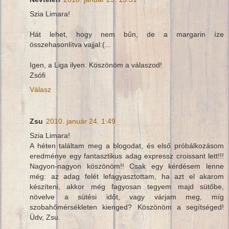
Szia Limara!
Hát lehet, hogy nem bűn, de a margarin íze
összehasonlítva vajjal:(...
Igen, a Liga ilyen. Köszönöm a válaszod!
Zsófi
Válasz
Zsu
2010. január 24. 1:49
Szia Limara!
A héten találtam meg a blogodat, és első próbálkozásom
eredménye egy fantasztikus adag expressz croissant lett!!!
Nagyon-nagyon köszönöm!! Csak egy kérdésem lenne
még: az adag felét lefagyasztottam, ha azt el akarom
készíteni, akkor még fagyosan tegyem majd sütőbe,
növelve a sütési időt, vagy várjam meg, míg
szobahőmérsékleten kienged? Köszönöm a segítséged!
Üdv, Zsu.