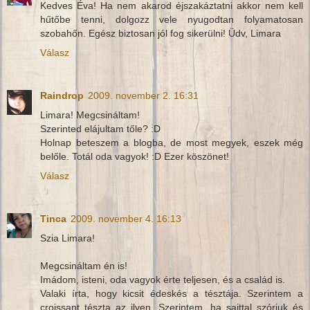
Kedves Éva! Ha nem akarod éjszakáztatni akkor nem kell
hűtőbe tenni, dolgozz vele nyugodtan folyamatosan
szobahőn. Egész biztosan jól fog sikerülni! Üdv, Limara
Válasz
Raindrop
2009. november 2. 16:31
Limara! Megcsináltam!
Szerinted elájultam tőle? :D
Holnap beteszem a blogba, de most megyek, eszek még
belőle. Totál oda vagyok! :D Ezer köszönet!
Válasz
Tinca
2009. november 4. 16:13
Szia Limara!
Megcsináltam én is!
Imádom, isteni, oda vagyok érte teljesen, és a család is.
Valaki írta, hogy kicsit édeskés a tésztája. Szerintem a
croissant tészta az ilyen. Szerintem, ha sajttal szórjuk és