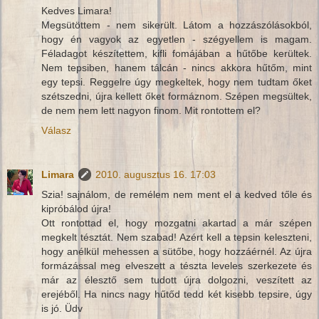
Kedves Limara!
Megsütöttem - nem sikerült. Látom a hozzászólásokból,
hogy én vagyok az egyetlen - szégyellem is magam.
Féladagot készítettem, kifli fomájában a hűtőbe kerültek.
Nem tepsiben, hanem tálcán - nincs akkora hűtőm, mint
egy tepsi. Reggelre úgy megkeltek, hogy nem tudtam őket
szétszedni, újra kellett őket formáznom. Szépen megsültek,
de nem nem lett nagyon finom. Mit rontottem el?
Válasz
Limara
2010. augusztus 16. 17:03
Szia! sajnálom, de remélem nem ment el a kedved tőle és
kipróbálod újra!
Ott rontottad el, hogy mozgatni akartad a már szépen
megkelt tésztát. Nem szabad! Azért kell a tepsin keleszteni,
hogy anélkül mehessen a sütőbe, hogy hozzáérnél. Az újra
formázással meg elveszett a tészta leveles szerkezete és
már az élesztő sem tudott újra dolgozni, veszített az
erejéből. Ha nincs nagy hűtőd tedd két kisebb tepsire, úgy
is jó. Üdv