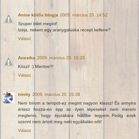
Anice kötős blogja
2009. március 20. 14:52
Szuper ötlet megint!
Izéja, nekem egy aranygaluska recept kellene?
Válasz
Ancsika
2009. március 20. 15:23
Köszi! :) Mentve!!!
Válasz
trinity
2009. március 20. 15:38
Nem bírom a tempót-ez megint nagyon klassz! És annyira
értesz hozzá-én épp az ilyen lépéseket nem merem
megtenni, hogy éjszakára hűtőbe tegyem..Pedig ezek
szerint nem ártott meg neki egyáltalán-sőt!
Válasz