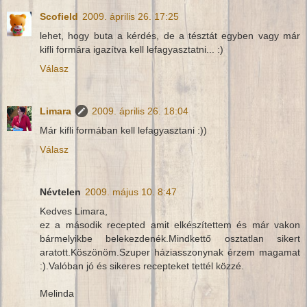
Scofield
2009. április 26. 17:25
lehet, hogy buta a kérdés, de a tésztát egyben vagy már
kifli formára igazítva kell lefagyasztatni... :)
Válasz
Limara
2009. április 26. 18:04
Már kifli formában kell lefagyasztani :))
Válasz
Névtelen
2009. május 10. 8:47
Kedves Limara,
ez a második recepted amit elkészítettem és már vakon
bármelyikbe belekezdenék.Mindkettő osztatlan sikert
aratott.Köszönöm.Szuper háziasszonynak érzem magamat
:).Valóban jó és sikeres recepteket tettél közzé.
Melinda