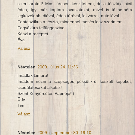
sikert aratott! Most üresen készítettem, de a tésztája picit
édes, így már kaptam javaslatokat, mivel is tölthetném
legközelebb: dióval, édes túróval, lekvárral, nutellával.
Fantasztikus a tészta, mindennel mesés lesz szerintem.
Fogyókúra felfüggesztve.
Köszi a receptet.
Éva
Válasz
Névtelen
2009. július 24. 11:36
Imádlak Limara!
Imádom nézni a szépséges péksütikről készült képeket,
csodálatosakat alkotsz!
Szent Kenyérsütés Papnője!;)
Üdv:
Timi
Válasz
Névtelen
2009. szeptember 30. 19:10