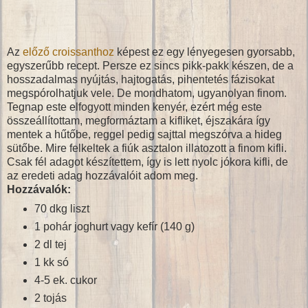
Az
előző croissanthoz
képest ez egy lényegesen gyorsabb,
egyszerűbb recept. Persze ez sincs pikk-pakk készen, de a
hosszadalmas nyújtás, hajtogatás, pihentetés fázisokat
megspórolhatjuk vele. De mondhatom, ugyanolyan finom.
Tegnap este elfogyott minden kenyér, ezért még este
összeállítottam, megformáztam a kifliket, éjszakára így
mentek a hűtőbe, reggel pedig sajttal megszórva a hideg
sütőbe. Mire felkeltek a fiúk asztalon illatozott a finom kifli.
Csak fél adagot készítettem, így is lett nyolc jókora kifli, de
az eredeti adag hozzávalóit adom meg.
Hozzávalók:
70 dkg liszt
1 pohár joghurt vagy kefír (140 g)
2 dl tej
1 kk só
4-5 ek. cukor
2 tojás