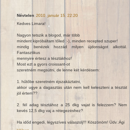
Névtelen
2010. január 15. 22:20
Kedves Limara!
Nagyon tetszik a blogod, már több
mindent kipróbáltam tőled :-), minden recepted szuper!
mindig benézek hozzád milyen újdonságot alkottál.
Fantasztikus
mennyire értesz a tésztákhoz!
Most ezt a gyors croissant-ot
szeretném megsütni, de lenne két kérdésem:
1. hűtőbe szeretném éjszakáztatni,
akkor ugye a dagasztás után nem kell keleszteni a tésztát
jól értem??
2. fél adag tésztához a 25 dkg vajat is felezzem? Nem
kevés 12,5 dkg vaj a rétegezéshez?
Ha időd engedi, légyszíves válaszolj!!! Köszönöm! Üdv.:Ági