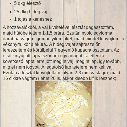
5 dkg élesztő
25 dkg hideg vaj
1 tojás a kenéshez
A hozzávalókból, a vaj kivételével tésztát dagasztottam,
majd hűtőbe tettem 1-1,5 órára. Ezután nyolc egyforma
darabba vágom, gömbölyítem őket, majd mindet kinyújtom jó
vékonyra, kör alakúra.. A hideg vajat sajtreszelőn
lereszeltem és körülbelül 7 egyenlő kupacra osztottam. Az
első kinyújtott lapra szórtam egy adagot, rátettem a
következő lapot, erre jött megint vaj, megint lap, így tovább,
míg el nem fogyott. A legutolsó lap tetejére nem kell vaj.
Ezután a tésztát kinyújtottam, olyan 2-3 mm vastagra, majd
16 cikkre vágtam (lehet 20 is, akkor kisebb kiflik lesznek).