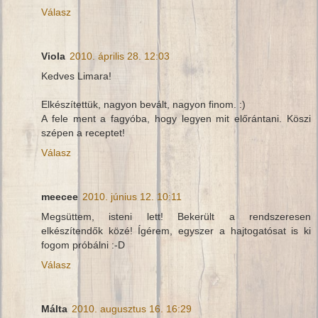
Válasz
Viola
2010. április 28. 12:03
Kedves Limara!
Elkészítettük, nagyon bevált, nagyon finom. :)
A fele ment a fagyóba, hogy legyen mit előrántani. Köszi
szépen a receptet!
Válasz
meecee
2010. június 12. 10:11
Megsüttem, isteni lett! Bekerült a rendszeresen
elkészítendők közé! Ígérem, egyszer a hajtogatósat is ki
fogom próbálni :-D
Válasz
Málta
2010. augusztus 16. 16:29