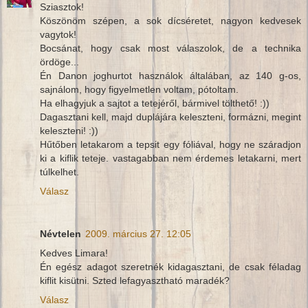
Sziasztok!
Köszönöm szépen, a sok dícséretet, nagyon kedvesek
vagytok!
Bocsánat, hogy csak most válaszolok, de a technika
ördöge...
Én Danon joghurtot használok általában, az 140 g-os,
sajnálom, hogy figyelmetlen voltam, pótoltam.
Ha elhagyjuk a sajtot a tetejéről, bármivel tölthető! :))
Dagasztani kell, majd duplájára keleszteni, formázni, megint
keleszteni! :))
Hűtőben letakarom a tepsit egy fóliával, hogy ne száradjon
ki a kiflik teteje. vastagabban nem érdemes letakarni, mert
túlkelhet.
Válasz
Névtelen
2009. március 27. 12:05
Kedves Limara!
Én egész adagot szeretnék kidagasztani, de csak féladag
kiflit kisütni. Szted lefagyasztható maradék?
Válasz