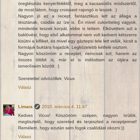
öregtésztás kenyérféléktől, meg a kacsasütős módszertől,
de most látom, hogy croissant rajongó is leszek. :)
Nagyon jó ez a recept, fantasztikus lett az állaga a
tésztának, csodás az íze is. Én mivel cukorbeteg vagyok,
mindenbe teszek korpát, ebbe is tettem. Elkövettem azt a
baklövést, hogy első alkalommal nem volt kedvem kétszerre
kisütni a kifliket, és mivel egy gáztepsi tele lett velük, kicsit a
formájuk buktára hajadzik. Legközelebb kétfelé osztom.
Nagyon köszönöm a receptet, nemcsak ezt, hanem az
összes többit is, már el is indítottam az útjára az
ismerőseim között. :)
Szeretettel üdvözöllek: Vicus
Válasz
Limara
2010. március 4. 11:47
Kedves Vicus! Köszönöm szépen, nagyon örülök,
megtisztelő, hogy szereted és terjeszted a receptjeimet!
Remélem, hogy ezután sem fogok csalódást okozni:))
Válasz