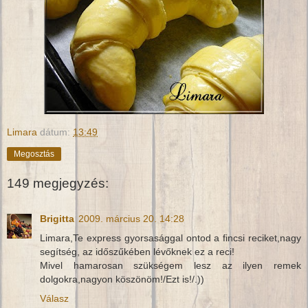
Limara
dátum:
13:49
Megosztás
149 megjegyzés:
Brigitta
2009. március 20. 14:28
Limara,Te express gyorsasággal ontod a fincsi reciket,nagy
segítség, az időszűkében lévőknek ez a reci!
Mivel hamarosan szükségem lesz az ilyen remek
dolgokra,nagyon köszönöm!/Ezt is!/.))
Válasz