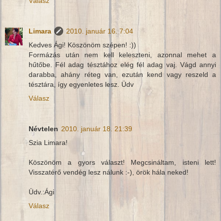
Válasz
Limara
2010. január 16. 7:04
Kedves Ági! Köszönöm szépen! :))
Formázás után nem kell keleszteni, azonnal mehet a
hűtőbe. Fél adag tésztához elég fél adag vaj. Vágd annyi
darabba, ahány réteg van, ezután kend vagy reszeld a
tésztára, így egyenletes lesz. Üdv
Válasz
Névtelen
2010. január 18. 21:39
Szia Limara!
Köszönöm a gyors választ! Megcsináltam, isteni lett!
Visszatérő vendég lesz nálunk :-), örök hála neked!
Üdv.:Ági
Válasz