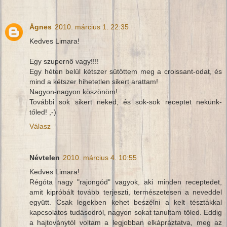
Ágnes
2010. március 1. 22:35
Kedves Limara!
Egy szupernő vagy!!!!
Egy héten belül kétszer sütöttem meg a croissant-odat, és
mind a kétszer hihetetlen sikert arattam!
Nagyon-nagyon köszönöm!
További sok sikert neked, és sok-sok receptet nekünk-
tőled! ,-)
Válasz
Névtelen
2010. március 4. 10:55
Kedves Limara!
Régóta nagy "rajongód" vagyok, aki minden receptedet,
amit kipróbált tovább terjeszti, természetesen a neveddel
együtt. Csak legekben kehet beszélni a kelt tésztákkal
kapcsolatos tudásodról, nagyon sokat tanultam tőled. Eddig
a hajtoványtól voltam a legjobban elkápráztatva, meg az