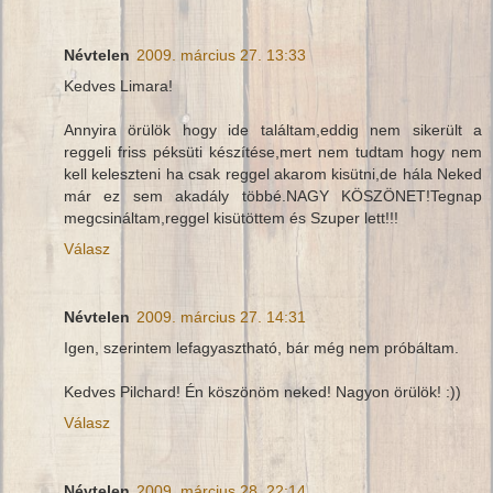
Névtelen
2009. március 27. 13:33
Kedves Limara!
Annyira örülök hogy ide találtam,eddig nem sikerült a
reggeli friss péksüti készítése,mert nem tudtam hogy nem
kell keleszteni ha csak reggel akarom kisütni,de hála Neked
már ez sem akadály többé.NAGY KÖSZÖNET!Tegnap
megcsináltam,reggel kisütöttem és Szuper lett!!!
Válasz
Névtelen
2009. március 27. 14:31
Igen, szerintem lefagyasztható, bár még nem próbáltam.
Kedves Pilchard! Én köszönöm neked! Nagyon örülök! :))
Válasz
Névtelen
2009. március 28. 22:14