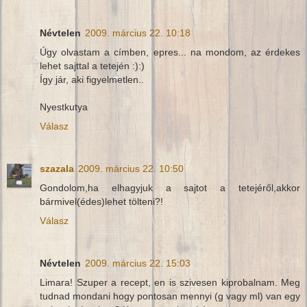
Névtelen
2009. március 22. 10:18
Úgy olvastam a címben, epres... na mondom, az érdekes
lehet sajttal a tetején :):)
Így jár, aki figyelmetlen..
Nyestkutya
Válasz
szazala
2009. március 22. 10:50
Gondolom,ha elhagyjuk a sajtot a tetejéről,akkor
bármivel(édes)lehet tölteni?!
Válasz
Névtelen
2009. március 22. 15:03
Limara! Szuper a recept, en is szivesen kiprobalnam. Meg
tudnad mondani hogy pontosan mennyi (g vagy ml) van egy