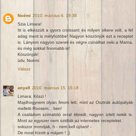
Noémi
2010. március 6. 19:38
Szia Limara!
Itt is elkészült a gyors croissant és milyen sikere volt, a fél
adag ment is mélyhütöbe! Nagyon köszönjük ezt a receptet
is. Lányom nagyon szereti és végre csinálhat neki a Mama,
és még sokkal finomabb is!
Köszönjük!
üdv, Noémi
Válasz
anya9
2010. március 15. 15:18
Limara, Köszi !
Majdhogynem olyan finom lett, mint az Osztrák autópályák
melletti Roosem... ben!
A családom szimatoló orral ébredt, nagyon ízlett nekik is.
Most az egyszer nem szidták az internetes recepteket.
sokszor mondják, h - nem kell újítani! -
De most hízott a májam ! ;)