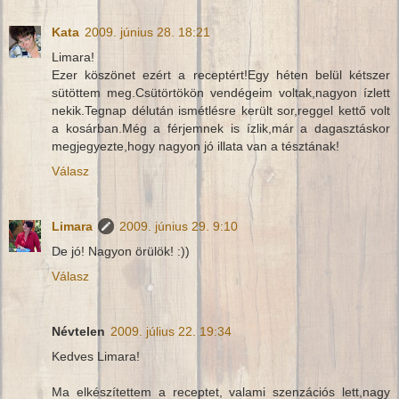
Kata
2009. június 28. 18:21
Limara!
Ezer köszönet ezért a receptért!Egy héten belül kétszer
sütöttem meg.Csütörtökön vendégeim voltak,nagyon ízlett
nekik.Tegnap délután ismétlésre került sor,reggel kettő volt
a kosárban.Még a férjemnek is ízlik,már a dagasztáskor
megjegyezte,hogy nagyon jó illata van a tésztának!
Válasz
Limara
2009. június 29. 9:10
De jó! Nagyon örülök! :))
Válasz
Névtelen
2009. július 22. 19:34
Kedves Limara!
Ma elkészítettem a receptet, valami szenzációs lett,nagy