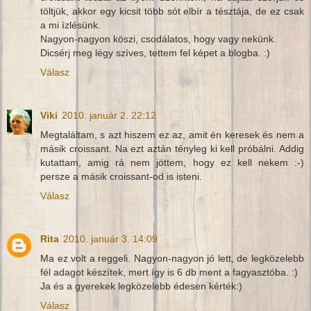
töltjük, akkor egy kicsit több sót elbír a tésztája, de ez csak
a mi ízlésünk.
Nagyon-nagyon köszi, csodálatos, hogy vagy nekünk.
Dicsérj meg légy szíves, tettem fel képet a blogba. :)
Válasz
Viki
2010. január 2. 22:12
Megtaláltam, s azt hiszem ez az, amit én keresek és nem a
másik croissant. Na ezt aztán tényleg ki kell próbálni. Addig
kutattam, amig rá nem jöttem, hogy ez kell nekem :-)
persze a másik croissant-od is isteni.
Válasz
Rita
2010. január 3. 14:09
Ma ez volt a reggeli. Nagyon-nagyon jó lett, de legközelebb
fél adagot készítek, mert így is 6 db ment a fagyasztóba. :)
Ja és a gyerekek legközelebb édesen kérték:)
Válasz