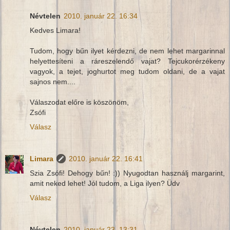
Névtelen
2010. január 22. 16:34
Kedves Limara!
Tudom, hogy bűn ilyet kérdezni, de nem lehet margarinnal
helyettesíteni a ráreszelendő vajat? Tejcukorérzékeny
vagyok, a tejet, joghurtot meg tudom oldani, de a vajat
sajnos nem....
Válaszodat előre is köszönöm,
Zsófi
Válasz
Limara
2010. január 22. 16:41
Szia Zsófi! Dehogy bűn! :)) Nyugodtan használj margarint,
amit neked lehet! Jól tudom, a Liga ilyen? Üdv
Válasz
Névtelen
2010. január 23. 13:31