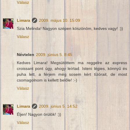
Válasz
Limara
2009. május 10. 15:09
Szia Melinda! Nagyon szépen köszönöm, kedves vagy! :))
Válasz
Névtelen
2009. június 5. 8:45
Kedves Limara! Megsütöttem ma reggelre az express
croissant pont úgy, ahogy leírtad. Isteni légies, könnyű és
puha lett, a férjem még sosem kért tízórait, de most
csomagolnom is kellett belőle! :-)
Válasz
Limara
2009. június 5. 14:52
Éljen! Nagyon örülök! :))
Válasz