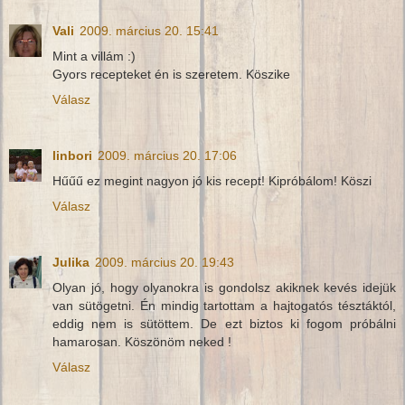
Vali
2009. március 20. 15:41
Mint a villám :)
Gyors recepteket én is szeretem. Köszike
Válasz
linbori
2009. március 20. 17:06
Hűűű ez megint nagyon jó kis recept! Kipróbálom! Köszi
Válasz
Julika
2009. március 20. 19:43
Olyan jó, hogy olyanokra is gondolsz akiknek kevés idejük
van sütögetni. Én mindig tartottam a hajtogatós tésztáktól,
eddig nem is sütöttem. De ezt biztos ki fogom próbálni
hamarosan. Köszönöm neked !
Válasz