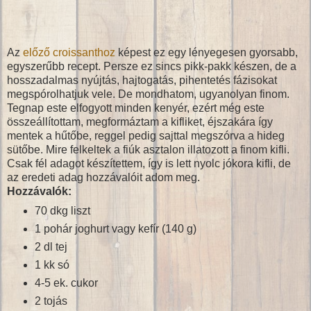
Az
előző croissanthoz
képest ez egy lényegesen gyorsabb,
egyszerűbb recept. Persze ez sincs pikk-pakk készen, de a
hosszadalmas nyújtás, hajtogatás, pihentetés fázisokat
megspórolhatjuk vele. De mondhatom, ugyanolyan finom.
Tegnap este elfogyott minden kenyér, ezért még este
összeállítottam, megformáztam a kifliket, éjszakára így
mentek a hűtőbe, reggel pedig sajttal megszórva a hideg
sütőbe. Mire felkeltek a fiúk asztalon illatozott a finom kifli.
Csak fél adagot készítettem, így is lett nyolc jókora kifli, de
az eredeti adag hozzávalóit adom meg.
Hozzávalók:
70 dkg liszt
1 pohár joghurt vagy kefír (140 g)
2 dl tej
1 kk só
4-5 ek. cukor
2 tojás