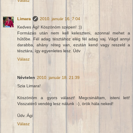
Válasz
Limara
2010. január 16. 7:04
Kedves Ági! Köszönöm szépen! :))
Formázás után nem kell keleszteni, azonnal mehet a
hűtőbe. Fél adag tésztához elég fél adag vaj. Vágd annyi
darabba, ahány réteg van, ezután kend vagy reszeld a
tésztára, így egyenletes lesz. Üdv
Válasz
Névtelen
2010. január 18. 21:39
Szia Limara!
Köszönöm a gyors választ! Megcsináltam, isteni lett!
Visszatérő vendég lesz nálunk :-), örök hála neked!
Üdv.:Ági
Válasz