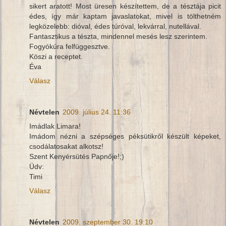
sikert aratott! Most üresen készítettem, de a tésztája picit
édes, így már kaptam javaslatokat, mivel is tölthetném
legközelebb: dióval, édes túróval, lekvárral, nutellával.
Fantasztikus a tészta, mindennel mesés lesz szerintem.
Fogyókúra felfüggesztve.
Köszi a receptet.
Éva
Válasz
Névtelen
2009. július 24. 11:36
Imádlak Limara!
Imádom nézni a szépséges péksütikről készült képeket,
csodálatosakat alkotsz!
Szent Kenyérsütés Papnője!;)
Üdv:
Timi
Válasz
Névtelen
2009. szeptember 30. 19:10