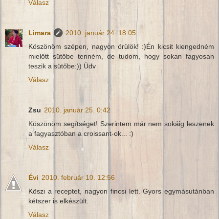
Válasz
Limara
2010. január 24. 18:05
Köszönöm szépen, nagyon örülök! :)Én kicsit kiengedném
mielőtt sütőbe tenném, de tudom, hogy sokan fagyosan
teszik a sütőbe:)) Üdv
Válasz
Zsu
2010. január 25. 0:42
Köszönöm segítséget! Szerintem már nem sokáig leszenek
a fagyasztóban a croissant-ok... :)
Válasz
Évi
2010. február 10. 12:56
Köszi a receptet, nagyon fincsi lett. Gyors egymásutánban
kétszer is elkészült.
Válasz