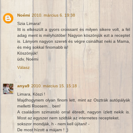
Noémi
2010. március 6. 19:38
Szia Limara!
Itt is elkészült a gyors croissant és milyen sikere volt, a fél
adag ment is mélyhütöbe! Nagyon köszönjük ezt a receptet
is. Lányom nagyon szereti és végre csinálhat neki a Mama,
és még sokkal finomabb is!
Köszönjük!
üdv, Noémi
Válasz
anya9
2010. március 15. 15:18
Limara, Köszi !
Majdhogynem olyan finom lett, mint az Osztrák autópályák
melletti Roosem... ben!
A családom szimatoló orral ébredt, nagyon ízlett nekik is.
Most az egyszer nem szidták az internetes recepteket.
sokszor mondják, h - nem kell újítani! -
De most hízott a májam ! ;)