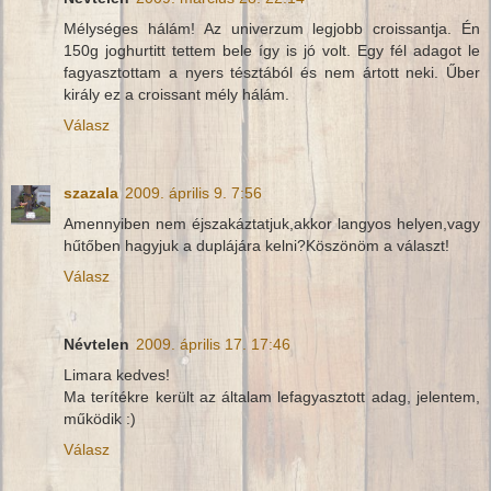
Mélységes hálám! Az univerzum legjobb croissantja. Én
150g joghurtitt tettem bele így is jó volt. Egy fél adagot le
fagyasztottam a nyers tésztából és nem ártott neki. Űber
király ez a croissant mély hálám.
Válasz
szazala
2009. április 9. 7:56
Amennyiben nem éjszakáztatjuk,akkor langyos helyen,vagy
hűtőben hagyjuk a duplájára kelni?Köszönöm a választ!
Válasz
Névtelen
2009. április 17. 17:46
Limara kedves!
Ma terítékre került az általam lefagyasztott adag, jelentem,
működik :)
Válasz