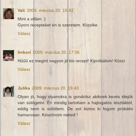
Vali
2009. március 20. 15:41
Mint a villám :)
Gyors recepteket én is szeretem. Köszike
Válasz
linbori
2009. március 20. 17:06
Hűűű ez megint nagyon jó kis recept! Kipróbálom! Köszi
Válasz
Julika
2009. március 20. 19:43
Olyan jó, hogy olyanokra is gondolsz akiknek kevés idejük
van sütögetni. Én mindig tartottam a hajtogatós tésztáktól,
eddig nem is sütöttem. De ezt biztos ki fogom próbálni
hamarosan. Köszönöm neked !
Válasz