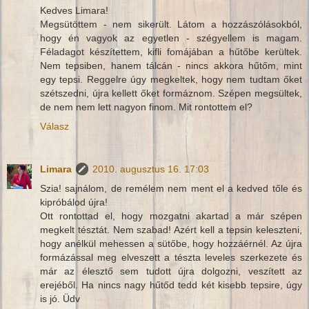
Kedves Limara!
Megsütöttem - nem sikerült. Látom a hozzászólásokból,
hogy én vagyok az egyetlen - szégyellem is magam.
Féladagot készítettem, kifli fomájában a hűtőbe kerültek.
Nem tepsiben, hanem tálcán - nincs akkora hűtőm, mint
egy tepsi. Reggelre úgy megkeltek, hogy nem tudtam őket
szétszedni, újra kellett őket formáznom. Szépen megsültek,
de nem nem lett nagyon finom. Mit rontottem el?
Válasz
Limara
2010. augusztus 16. 17:03
Szia! sajnálom, de remélem nem ment el a kedved tőle és
kipróbálod újra!
Ott rontottad el, hogy mozgatni akartad a már szépen
megkelt tésztát. Nem szabad! Azért kell a tepsin keleszteni,
hogy anélkül mehessen a sütőbe, hogy hozzáérnél. Az újra
formázással meg elveszett a tészta leveles szerkezete és
már az élesztő sem tudott újra dolgozni, veszített az
erejéből. Ha nincs nagy hűtőd tedd két kisebb tepsire, úgy
is jó. Üdv