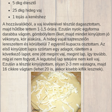
5 dkg élesztő
25 dkg hideg vaj
1 tojás a kenéshez
A hozzávalókból, a vaj kivételével tésztát dagasztottam,
majd hűtőbe tettem 1-1,5 órára. Ezután nyolc egyforma
darabba vágom, gömbölyítem őket, majd mindet kinyújtom jó
vékonyra, kör alakúra.. A hideg vajat sajtreszelőn
lereszeltem és körülbelül 7 egyenlő kupacra osztottam. Az
első kinyújtott lapra szórtam egy adagot, rátettem a
következő lapot, erre jött megint vaj, megint lap, így tovább,
míg el nem fogyott. A legutolsó lap tetejére nem kell vaj.
Ezután a tésztát kinyújtottam, olyan 2-3 mm vastagra, majd
16 cikkre vágtam (lehet 20 is, akkor kisebb kiflik lesznek).