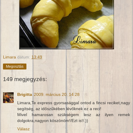
Limara
dátum:
13:49
Megosztás
149 megjegyzés:
Brigitta
2009. március 20. 14:28
Limara,Te express gyorsasággal ontod a fincsi reciket,nagy
segítség, az időszűkében lévőknek ez a reci!
Mivel hamarosan szükségem lesz az ilyen remek
dolgokra,nagyon köszönöm!/Ezt is!/.))
Válasz