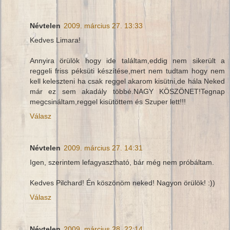
Névtelen
2009. március 27. 13:33
Kedves Limara!
Annyira örülök hogy ide találtam,eddig nem sikerült a
reggeli friss péksüti készítése,mert nem tudtam hogy nem
kell keleszteni ha csak reggel akarom kisütni,de hála Neked
már ez sem akadály többé.NAGY KÖSZÖNET!Tegnap
megcsináltam,reggel kisütöttem és Szuper lett!!!
Válasz
Névtelen
2009. március 27. 14:31
Igen, szerintem lefagyasztható, bár még nem próbáltam.
Kedves Pilchard! Én köszönöm neked! Nagyon örülök! :))
Válasz
Névtelen
2009. március 28. 22:14