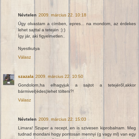
Névtelen
2009. március 22. 10:18
Úgy olvastam a címben, epres... na mondom, az érdekes
lehet sajttal a tetején :):)
Így jár, aki figyelmetlen..
Nyestkutya
Válasz
szazala
2009. március 22. 10:50
Gondolom,ha elhagyjuk a sajtot a tetejéről,akkor
bármivel(édes)lehet tölteni?!
Válasz
Névtelen
2009. március 22. 15:03
Limara! Szuper a recept, en is szivesen kiprobalnam. Meg
tudnad mondani hogy pontosan mennyi (g vagy ml) van egy