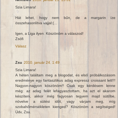
Szia Limara!
Hát lehet, hogy nem bűn, de a margarin íze
összehasonlítva vajjal:(...
Igen, a Liga ilyen. Köszönöm a válaszod!
Zsófi
Válasz
Zsu
2010. január 24. 1:49
Szia Limara!
A héten találtam meg a blogodat, és első próbálkozásom
eredménye egy fantasztikus adag expressz croissant lett!!!
Nagyon-nagyon köszönöm!! Csak egy kérdésem lenne
még: az adag felét lefagyasztottam, ha azt el akarom
készíteni, akkor még fagyosan tegyem majd sütőbe,
növelve a sütési időt, vagy várjam meg, míg
szobahőmérsékleten kienged? Köszönöm a segítséged!
Üdv, Zsu.