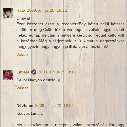
Kata
2009. június 28. 18:21
Limara!
Ezer köszönet ezért a receptért!Egy héten belül kétszer
sütöttem meg.Csütörtökön vendégeim voltak,nagyon ízlett
nekik.Tegnap délután ismétlésre került sor,reggel kettő volt
a kosárban.Még a férjemnek is ízlik,már a dagasztáskor
megjegyezte,hogy nagyon jó illata van a tésztának!
Válasz
Limara
2009. június 29. 9:10
De jó! Nagyon örülök! :))
Válasz
Névtelen
2009. július 22. 19:34
Kedves Limara!
Ma elkészítettem a receptet, valami szenzációs lett,nagy