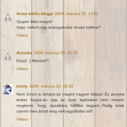
Anice kötős blogja
2009. március 20. 14:52
Szuper ötlet megint!
Izéja, nekem egy aranygaluska recept kellene?
Válasz
Ancsika
2009. március 20. 15:23
Köszi! :) Mentve!!!
Válasz
trinity
2009. március 20. 15:38
Nem bírom a tempót-ez megint nagyon klassz! És annyira
értesz hozzá-én épp az ilyen lépéseket nem merem
megtenni, hogy éjszakára hűtőbe tegyem..Pedig ezek
szerint nem ártott meg neki egyáltalán-sőt!
Válasz