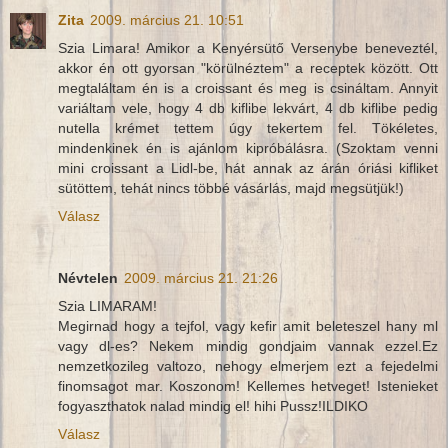
Zita
2009. március 21. 10:51
Szia Limara! Amikor a Kenyérsütő Versenybe beneveztél,
akkor én ott gyorsan "körülnéztem" a receptek között. Ott
megtaláltam én is a croissant és meg is csináltam. Annyit
variáltam vele, hogy 4 db kiflibe lekvárt, 4 db kiflibe pedig
nutella krémet tettem úgy tekertem fel. Tökéletes,
mindenkinek én is ajánlom kipróbálásra. (Szoktam venni
mini croissant a Lidl-be, hát annak az árán óriási kifliket
sütöttem, tehát nincs többé vásárlás, majd megsütjük!)
Válasz
Névtelen
2009. március 21. 21:26
Szia LIMARAM!
Megirnad hogy a tejfol, vagy kefir amit beleteszel hany ml
vagy dl-es? Nekem mindig gondjaim vannak ezzel.Ez
nemzetkozileg valtozo, nehogy elmerjem ezt a fejedelmi
finomsagot mar. Koszonom! Kellemes hetveget! Istenieket
fogyaszthatok nalad mindig el! hihi Pussz!ILDIKO
Válasz