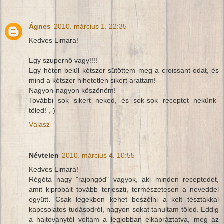
Ágnes
2010. március 1. 22:35
Kedves Limara!
Egy szupernő vagy!!!!
Egy héten belül kétszer sütöttem meg a croissant-odat, és
mind a kétszer hihetetlen sikert arattam!
Nagyon-nagyon köszönöm!
További sok sikert neked, és sok-sok receptet nekünk-
tőled! ,-)
Válasz
Névtelen
2010. március 4. 10:55
Kedves Limara!
Régóta nagy "rajongód" vagyok, aki minden receptedet,
amit kipróbált tovább terjeszti, természetesen a neveddel
együtt. Csak legekben kehet beszélni a kelt tésztákkal
kapcsolatos tudásodról, nagyon sokat tanultam tőled. Eddig
a hajtoványtól voltam a legjobban elkápráztatva, meg az