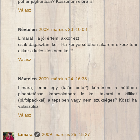
pohar joghurtban? Koszonom elore is!
Válasz
Névtelen
2009. március 23. 10:08
Limara! Ha jól értem, akkor ezt
csak dagasztani kell. Ha kenyérsütőben akarom elkészíteni
akkor a kelesztés nem kell?
Válasz
Névtelen
2009. március 24. 16:33
Limara, lenne egy (talán buta?) kérdésem a hűtőben
pihentetéssel kapcsolatban: le kell takarni a kifliket
(pl.folpackkal) a tepsiben vagy nem szükséges? Köszi ha
válaszolsz!
Válasz
Limara
2009. március 25. 15:27