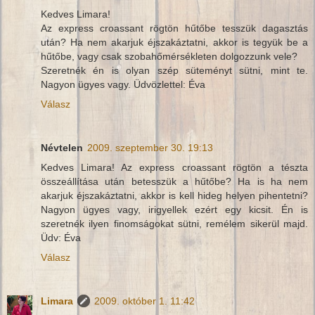
Kedves Limara!
Az express croassant rögtön hűtőbe tesszük dagasztás
után? Ha nem akarjuk éjszakáztatni, akkor is tegyük be a
hűtőbe, vagy csak szobahőmérsékleten dolgozzunk vele?
Szeretnék én is olyan szép süteményt sütni, mint te.
Nagyon ügyes vagy. Üdvözlettel: Éva
Válasz
Névtelen
2009. szeptember 30. 19:13
Kedves Limara! Az express croassant rögtön a tészta
összeállítása után betesszük a hűtőbe? Ha is ha nem
akarjuk éjszakáztatni, akkor is kell hideg helyen pihentetni?
Nagyon ügyes vagy, irigyellek ezért egy kicsit. Én is
szeretnék ilyen finomságokat sütni, remélem sikerül majd.
Üdv: Éva
Válasz
Limara
2009. október 1. 11:42