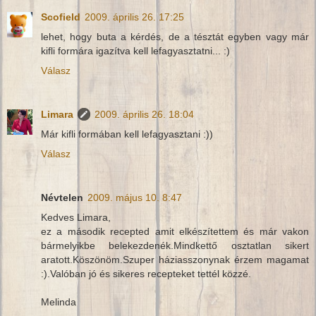
Scofield
2009. április 26. 17:25
lehet, hogy buta a kérdés, de a tésztát egyben vagy már
kifli formára igazítva kell lefagyasztatni... :)
Válasz
Limara
2009. április 26. 18:04
Már kifli formában kell lefagyasztani :))
Válasz
Névtelen
2009. május 10. 8:47
Kedves Limara,
ez a második recepted amit elkészítettem és már vakon
bármelyikbe belekezdenék.Mindkettő osztatlan sikert
aratott.Köszönöm.Szuper háziasszonynak érzem magamat
:).Valóban jó és sikeres recepteket tettél közzé.
Melinda