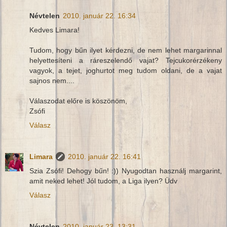
Névtelen
2010. január 22. 16:34
Kedves Limara!
Tudom, hogy bűn ilyet kérdezni, de nem lehet margarinnal
helyettesíteni a ráreszelendő vajat? Tejcukorérzékeny
vagyok, a tejet, joghurtot meg tudom oldani, de a vajat
sajnos nem....
Válaszodat előre is köszönöm,
Zsófi
Válasz
Limara
2010. január 22. 16:41
Szia Zsófi! Dehogy bűn! :)) Nyugodtan használj margarint,
amit neked lehet! Jól tudom, a Liga ilyen? Üdv
Válasz
Névtelen
2010. január 23. 13:31