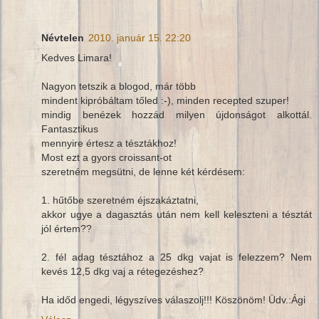
Névtelen
2010. január 15. 22:20
Kedves Limara!
Nagyon tetszik a blogod, már több
mindent kipróbáltam tőled :-), minden recepted szuper!
mindig benézek hozzád milyen újdonságot alkottál.
Fantasztikus
mennyire értesz a tésztákhoz!
Most ezt a gyors croissant-ot
szeretném megsütni, de lenne két kérdésem:
1. hűtőbe szeretném éjszakáztatni,
akkor ugye a dagasztás után nem kell keleszteni a tésztát
jól értem??
2. fél adag tésztához a 25 dkg vajat is felezzem? Nem
kevés 12,5 dkg vaj a rétegezéshez?
Ha időd engedi, légyszíves válaszolj!!! Köszönöm! Üdv.:Ági