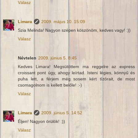
Válasz
Limara
2009. május 10. 15:09
Szia Melinda! Nagyon szépen köszönöm, kedves vagy! :))
Válasz
Névtelen
2009. június 5. 8:45
Kedves Limara! Megsütöttem ma reggelre az express
croissant pont úgy, ahogy leírtad. Isteni légies, könnyű és
puha lett, a férjem még sosem kért tízórait, de most
csomagolnom is kellett belőle! :-)
Válasz
Limara
2009. június 5. 14:52
Éljen! Nagyon örülök! :))
Válasz