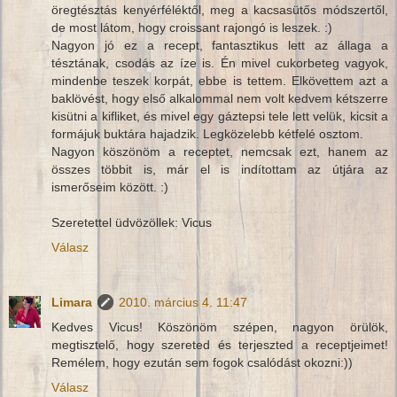
öregtésztás kenyérféléktől, meg a kacsasütős módszertől,
de most látom, hogy croissant rajongó is leszek. :)
Nagyon jó ez a recept, fantasztikus lett az állaga a
tésztának, csodás az íze is. Én mivel cukorbeteg vagyok,
mindenbe teszek korpát, ebbe is tettem. Elkövettem azt a
baklövést, hogy első alkalommal nem volt kedvem kétszerre
kisütni a kifliket, és mivel egy gáztepsi tele lett velük, kicsit a
formájuk buktára hajadzik. Legközelebb kétfelé osztom.
Nagyon köszönöm a receptet, nemcsak ezt, hanem az
összes többit is, már el is indítottam az útjára az
ismerőseim között. :)
Szeretettel üdvözöllek: Vicus
Válasz
Limara
2010. március 4. 11:47
Kedves Vicus! Köszönöm szépen, nagyon örülök,
megtisztelő, hogy szereted és terjeszted a receptjeimet!
Remélem, hogy ezután sem fogok csalódást okozni:))
Válasz