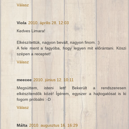
Válasz
Viola
2010. április 28. 12:03
Kedves Limara!
Elkészítettük, nagyon bevált, nagyon finom. :)
A fele ment a fagyóba, hogy legyen mit előrántani. Köszi
szépen a receptet!
Válasz
meecee
2010. június 12. 10:11
Megsüttem, isteni lett! Bekerült a rendszeresen
elkészítendők közé! Ígérem, egyszer a hajtogatósat is ki
fogom próbálni :-D
Válasz
Málta
2010. augusztus 16. 16:29