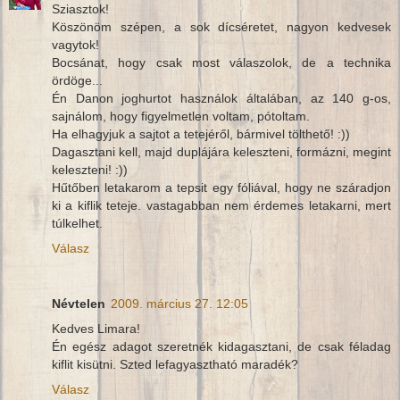
Sziasztok!
Köszönöm szépen, a sok dícséretet, nagyon kedvesek
vagytok!
Bocsánat, hogy csak most válaszolok, de a technika
ördöge...
Én Danon joghurtot használok általában, az 140 g-os,
sajnálom, hogy figyelmetlen voltam, pótoltam.
Ha elhagyjuk a sajtot a tetejéről, bármivel tölthető! :))
Dagasztani kell, majd duplájára keleszteni, formázni, megint
keleszteni! :))
Hűtőben letakarom a tepsit egy fóliával, hogy ne száradjon
ki a kiflik teteje. vastagabban nem érdemes letakarni, mert
túlkelhet.
Válasz
Névtelen
2009. március 27. 12:05
Kedves Limara!
Én egész adagot szeretnék kidagasztani, de csak féladag
kiflit kisütni. Szted lefagyasztható maradék?
Válasz