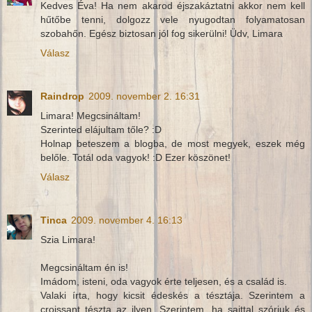
Kedves Éva! Ha nem akarod éjszakáztatni akkor nem kell
hűtőbe tenni, dolgozz vele nyugodtan folyamatosan
szobahőn. Egész biztosan jól fog sikerülni! Üdv, Limara
Válasz
Raindrop
2009. november 2. 16:31
Limara! Megcsináltam!
Szerinted elájultam tőle? :D
Holnap beteszem a blogba, de most megyek, eszek még
belőle. Totál oda vagyok! :D Ezer köszönet!
Válasz
Tinca
2009. november 4. 16:13
Szia Limara!
Megcsináltam én is!
Imádom, isteni, oda vagyok érte teljesen, és a család is.
Valaki írta, hogy kicsit édeskés a tésztája. Szerintem a
croissant tészta az ilyen. Szerintem, ha sajttal szórjuk és