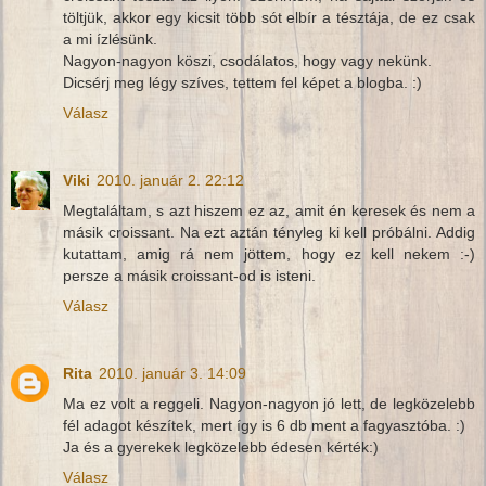
töltjük, akkor egy kicsit több sót elbír a tésztája, de ez csak
a mi ízlésünk.
Nagyon-nagyon köszi, csodálatos, hogy vagy nekünk.
Dicsérj meg légy szíves, tettem fel képet a blogba. :)
Válasz
Viki
2010. január 2. 22:12
Megtaláltam, s azt hiszem ez az, amit én keresek és nem a
másik croissant. Na ezt aztán tényleg ki kell próbálni. Addig
kutattam, amig rá nem jöttem, hogy ez kell nekem :-)
persze a másik croissant-od is isteni.
Válasz
Rita
2010. január 3. 14:09
Ma ez volt a reggeli. Nagyon-nagyon jó lett, de legközelebb
fél adagot készítek, mert így is 6 db ment a fagyasztóba. :)
Ja és a gyerekek legközelebb édesen kérték:)
Válasz