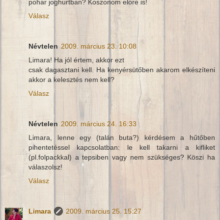
pohar joghurtban? Koszonom elore is!
Válasz
Névtelen
2009. március 23. 10:08
Limara! Ha jól értem, akkor ezt
csak dagasztani kell. Ha kenyérsütőben akarom elkészíteni
akkor a kelesztés nem kell?
Válasz
Névtelen
2009. március 24. 16:33
Limara, lenne egy (talán buta?) kérdésem a hűtőben
pihentetéssel kapcsolatban: le kell takarni a kifliket
(pl.folpackkal) a tepsiben vagy nem szükséges? Köszi ha
válaszolsz!
Válasz
Limara
2009. március 25. 15:27