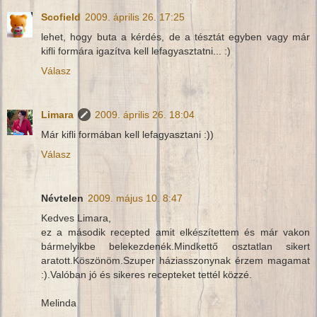
Scofield
2009. április 26. 17:25
lehet, hogy buta a kérdés, de a tésztát egyben vagy már
kifli formára igazítva kell lefagyasztatni... :)
Válasz
Limara
2009. április 26. 18:04
Már kifli formában kell lefagyasztani :))
Válasz
Névtelen
2009. május 10. 8:47
Kedves Limara,
ez a második recepted amit elkészítettem és már vakon
bármelyikbe belekezdenék.Mindkettő osztatlan sikert
aratott.Köszönöm.Szuper háziasszonynak érzem magamat
:).Valóban jó és sikeres recepteket tettél közzé.
Melinda