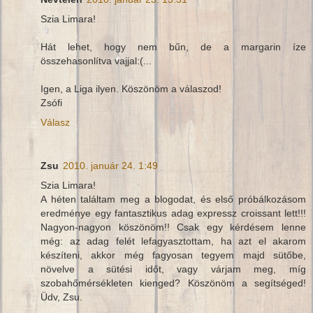
Szia Limara!
Hát lehet, hogy nem bűn, de a margarin íze
összehasonlítva vajjal:(...
Igen, a Liga ilyen. Köszönöm a válaszod!
Zsófi
Válasz
Zsu
2010. január 24. 1:49
Szia Limara!
A héten találtam meg a blogodat, és első próbálkozásom
eredménye egy fantasztikus adag expressz croissant lett!!!
Nagyon-nagyon köszönöm!! Csak egy kérdésem lenne
még: az adag felét lefagyasztottam, ha azt el akarom
készíteni, akkor még fagyosan tegyem majd sütőbe,
növelve a sütési időt, vagy várjam meg, míg
szobahőmérsékleten kienged? Köszönöm a segítséged!
Üdv, Zsu.