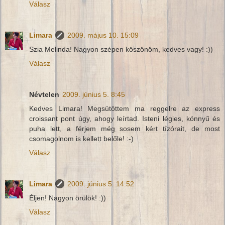
Válasz
Limara
2009. május 10. 15:09
Szia Melinda! Nagyon szépen köszönöm, kedves vagy! :))
Válasz
Névtelen
2009. június 5. 8:45
Kedves Limara! Megsütöttem ma reggelre az express
croissant pont úgy, ahogy leírtad. Isteni légies, könnyű és
puha lett, a férjem még sosem kért tízórait, de most
csomagolnom is kellett belőle! :-)
Válasz
Limara
2009. június 5. 14:52
Éljen! Nagyon örülök! :))
Válasz