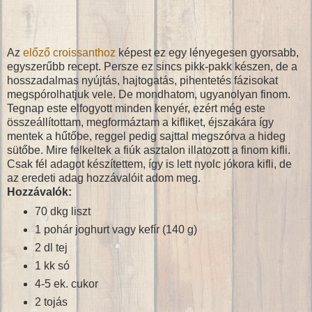
Az
előző croissanthoz
képest ez egy lényegesen gyorsabb,
egyszerűbb recept. Persze ez sincs pikk-pakk készen, de a
hosszadalmas nyújtás, hajtogatás, pihentetés fázisokat
megspórolhatjuk vele. De mondhatom, ugyanolyan finom.
Tegnap este elfogyott minden kenyér, ezért még este
összeállítottam, megformáztam a kifliket, éjszakára így
mentek a hűtőbe, reggel pedig sajttal megszórva a hideg
sütőbe. Mire felkeltek a fiúk asztalon illatozott a finom kifli.
Csak fél adagot készítettem, így is lett nyolc jókora kifli, de
az eredeti adag hozzávalóit adom meg.
Hozzávalók:
70 dkg liszt
1 pohár joghurt vagy kefír (140 g)
2 dl tej
1 kk só
4-5 ek. cukor
2 tojás