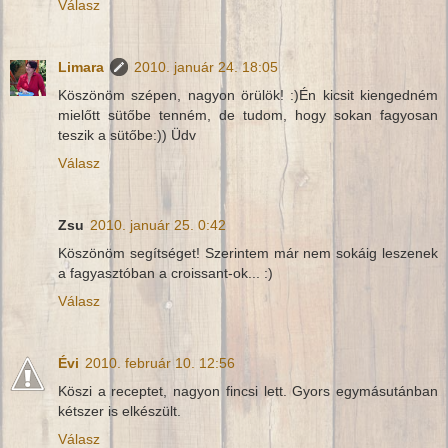
Válasz
Limara
2010. január 24. 18:05
Köszönöm szépen, nagyon örülök! :)Én kicsit kiengedném
mielőtt sütőbe tenném, de tudom, hogy sokan fagyosan
teszik a sütőbe:)) Üdv
Válasz
Zsu
2010. január 25. 0:42
Köszönöm segítséget! Szerintem már nem sokáig leszenek
a fagyasztóban a croissant-ok... :)
Válasz
Évi
2010. február 10. 12:56
Köszi a receptet, nagyon fincsi lett. Gyors egymásutánban
kétszer is elkészült.
Válasz