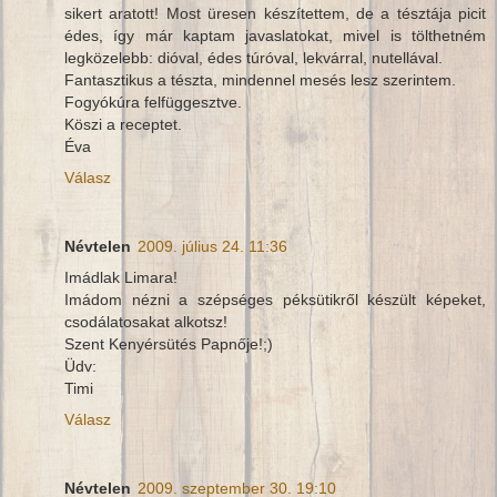
sikert aratott! Most üresen készítettem, de a tésztája picit
édes, így már kaptam javaslatokat, mivel is tölthetném
legközelebb: dióval, édes túróval, lekvárral, nutellával.
Fantasztikus a tészta, mindennel mesés lesz szerintem.
Fogyókúra felfüggesztve.
Köszi a receptet.
Éva
Válasz
Névtelen
2009. július 24. 11:36
Imádlak Limara!
Imádom nézni a szépséges péksütikről készült képeket,
csodálatosakat alkotsz!
Szent Kenyérsütés Papnője!;)
Üdv:
Timi
Válasz
Névtelen
2009. szeptember 30. 19:10