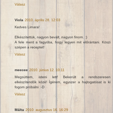
Válasz
Viola
2010. április 28. 12:03
Kedves Limara!
Elkészítettük, nagyon bevált, nagyon finom. :)
A fele ment a fagyóba, hogy legyen mit előrántani. Köszi
szépen a receptet!
Válasz
meecee
2010. június 12. 10:11
Megsüttem, isteni lett! Bekerült a rendszeresen
elkészítendők közé! Ígérem, egyszer a hajtogatósat is ki
fogom próbálni :-D
Válasz
Málta
2010. augusztus 16. 16:29