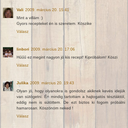
Vali
2009. március 20. 15:41
Mint a villám :)
Gyors recepteket én is szeretem. Köszike
Válasz
linbori
2009. március 20. 17:06
Hűűű ez megint nagyon jó kis recept! Kipróbálom! Köszi
Válasz
Julika
2009. március 20. 19:43
Olyan jó, hogy olyanokra is gondolsz akiknek kevés idejük
van sütögetni. Én mindig tartottam a hajtogatós tésztáktól,
eddig nem is sütöttem. De ezt biztos ki fogom próbálni
hamarosan. Köszönöm neked !
Válasz