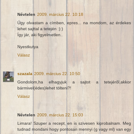
Névtelen
2009. március 22. 10:18
Úgy olvastam a címben, epres... na mondom, az érdekes
lehet sajttal a tetején :):)
Így jár, aki figyelmetlen..
Nyestkutya
Válasz
szazala
2009. március 22. 10:50
Gondolom,ha elhagyjuk a sajtot a tetejéről,akkor
bármivel(édes)lehet tölteni?!
Válasz
Névtelen
2009. március 22. 15:03
Limara! Szuper a recept, en is szivesen kiprobalnam. Meg
tudnad mondani hogy pontosan mennyi (g vagy ml) van egy