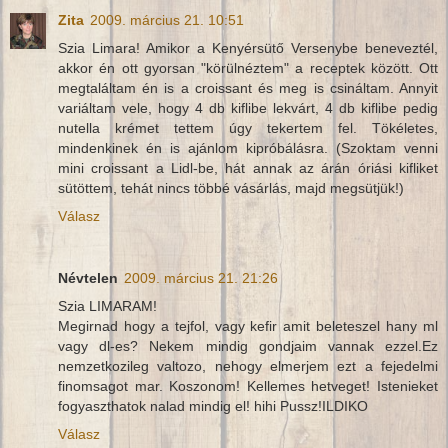
Zita
2009. március 21. 10:51
Szia Limara! Amikor a Kenyérsütő Versenybe beneveztél,
akkor én ott gyorsan "körülnéztem" a receptek között. Ott
megtaláltam én is a croissant és meg is csináltam. Annyit
variáltam vele, hogy 4 db kiflibe lekvárt, 4 db kiflibe pedig
nutella krémet tettem úgy tekertem fel. Tökéletes,
mindenkinek én is ajánlom kipróbálásra. (Szoktam venni
mini croissant a Lidl-be, hát annak az árán óriási kifliket
sütöttem, tehát nincs többé vásárlás, majd megsütjük!)
Válasz
Névtelen
2009. március 21. 21:26
Szia LIMARAM!
Megirnad hogy a tejfol, vagy kefir amit beleteszel hany ml
vagy dl-es? Nekem mindig gondjaim vannak ezzel.Ez
nemzetkozileg valtozo, nehogy elmerjem ezt a fejedelmi
finomsagot mar. Koszonom! Kellemes hetveget! Istenieket
fogyaszthatok nalad mindig el! hihi Pussz!ILDIKO
Válasz