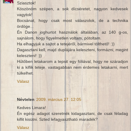
Sziasztok!
Köszönöm szépen, a sok dícséretet, nagyon kedvesek
vagytok!
Bocsánat, hogy csak most válaszolok, de a technika
ördöge...
Én Danon joghurtot használok általában, az 140 g-os,
sajnálom, hogy figyelmetlen voltam, pótoltam.
Ha elhagyjuk a sajtot a tetejéről, bármivel tölthető! :))
Dagasztani kell, majd duplájára keleszteni, formázni, megint
keleszteni! :))
Hűtőben letakarom a tepsit egy fóliával, hogy ne száradjon
ki a kiflik teteje. vastagabban nem érdemes letakarni, mert
túlkelhet.
Válasz
Névtelen
2009. március 27. 12:05
Kedves Limara!
Én egész adagot szeretnék kidagasztani, de csak féladag
kiflit kisütni. Szted lefagyasztható maradék?
Válasz