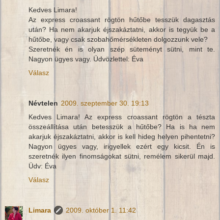
Kedves Limara!
Az express croassant rögtön hűtőbe tesszük dagasztás
után? Ha nem akarjuk éjszakáztatni, akkor is tegyük be a
hűtőbe, vagy csak szobahőmérsékleten dolgozzunk vele?
Szeretnék én is olyan szép süteményt sütni, mint te.
Nagyon ügyes vagy. Üdvözlettel: Éva
Válasz
Névtelen
2009. szeptember 30. 19:13
Kedves Limara! Az express croassant rögtön a tészta
összeállítása után betesszük a hűtőbe? Ha is ha nem
akarjuk éjszakáztatni, akkor is kell hideg helyen pihentetni?
Nagyon ügyes vagy, irigyellek ezért egy kicsit. Én is
szeretnék ilyen finomságokat sütni, remélem sikerül majd.
Üdv: Éva
Válasz
Limara
2009. október 1. 11:42