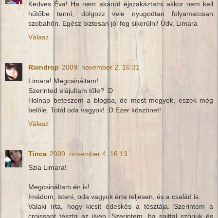
Kedves Éva! Ha nem akarod éjszakáztatni akkor nem kell
hűtőbe tenni, dolgozz vele nyugodtan folyamatosan
szobahőn. Egész biztosan jól fog sikerülni! Üdv, Limara
Válasz
Raindrop
2009. november 2. 16:31
Limara! Megcsináltam!
Szerinted elájultam tőle? :D
Holnap beteszem a blogba, de most megyek, eszek még
belőle. Totál oda vagyok! :D Ezer köszönet!
Válasz
Tinca
2009. november 4. 16:13
Szia Limara!
Megcsináltam én is!
Imádom, isteni, oda vagyok érte teljesen, és a család is.
Valaki írta, hogy kicsit édeskés a tésztája. Szerintem a
croissant tészta az ilyen. Szerintem, ha sajttal szórjuk és