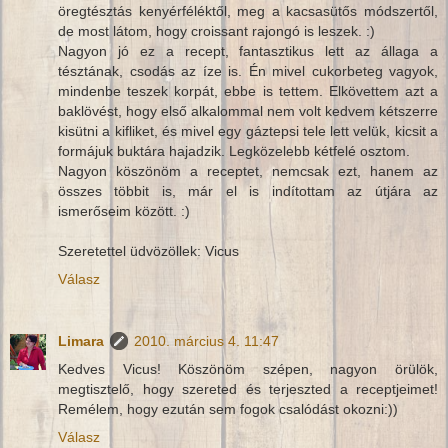
öregtésztás kenyérféléktől, meg a kacsasütős módszertől,
de most látom, hogy croissant rajongó is leszek. :)
Nagyon jó ez a recept, fantasztikus lett az állaga a
tésztának, csodás az íze is. Én mivel cukorbeteg vagyok,
mindenbe teszek korpát, ebbe is tettem. Elkövettem azt a
baklövést, hogy első alkalommal nem volt kedvem kétszerre
kisütni a kifliket, és mivel egy gáztepsi tele lett velük, kicsit a
formájuk buktára hajadzik. Legközelebb kétfelé osztom.
Nagyon köszönöm a receptet, nemcsak ezt, hanem az
összes többit is, már el is indítottam az útjára az
ismerőseim között. :)
Szeretettel üdvözöllek: Vicus
Válasz
Limara
2010. március 4. 11:47
Kedves Vicus! Köszönöm szépen, nagyon örülök,
megtisztelő, hogy szereted és terjeszted a receptjeimet!
Remélem, hogy ezután sem fogok csalódást okozni:))
Válasz