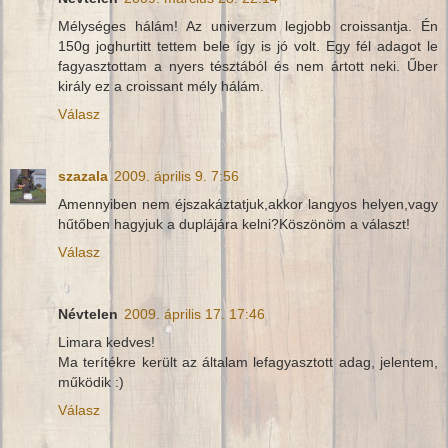
Mélységes hálám! Az univerzum legjobb croissantja. Én
150g joghurtitt tettem bele így is jó volt. Egy fél adagot le
fagyasztottam a nyers tésztából és nem ártott neki. Űber
király ez a croissant mély hálám.
Válasz
szazala
2009. április 9. 7:56
Amennyiben nem éjszakáztatjuk,akkor langyos helyen,vagy
hűtőben hagyjuk a duplájára kelni?Köszönöm a választ!
Válasz
Névtelen
2009. április 17. 17:46
Limara kedves!
Ma terítékre került az általam lefagyasztott adag, jelentem,
működik :)
Válasz