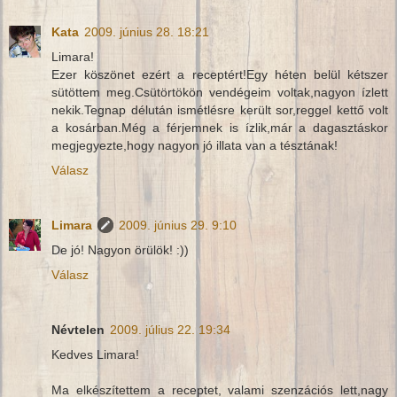
Kata
2009. június 28. 18:21
Limara!
Ezer köszönet ezért a receptért!Egy héten belül kétszer
sütöttem meg.Csütörtökön vendégeim voltak,nagyon ízlett
nekik.Tegnap délután ismétlésre került sor,reggel kettő volt
a kosárban.Még a férjemnek is ízlik,már a dagasztáskor
megjegyezte,hogy nagyon jó illata van a tésztának!
Válasz
Limara
2009. június 29. 9:10
De jó! Nagyon örülök! :))
Válasz
Névtelen
2009. július 22. 19:34
Kedves Limara!
Ma elkészítettem a receptet, valami szenzációs lett,nagy