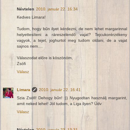
Névtelen
2010. január 22. 16:34
Kedves Limara!
Tudom, hogy bűn ilyet kérdezni, de nem lehet margarinnal
helyettesíteni a ráreszelendő vajat? Tejcukorérzékeny
vagyok, a tejet, joghurtot meg tudom oldani, de a vajat
sajnos nem....
Válaszodat előre is köszönöm,
Zsófi
Válasz
Limara
2010. január 22. 16:41
Szia Zsófi! Dehogy bűn! :)) Nyugodtan használj margarint,
amit neked lehet! Jól tudom, a Liga ilyen? Üdv
Válasz
Névtelen
2010. január 23. 13:31