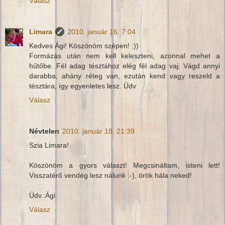
Válasz
Limara
2010. január 16. 7:04
Kedves Ági! Köszönöm szépen! :))
Formázás után nem kell keleszteni, azonnal mehet a
hűtőbe. Fél adag tésztához elég fél adag vaj. Vágd annyi
darabba, ahány réteg van, ezután kend vagy reszeld a
tésztára, így egyenletes lesz. Üdv
Válasz
Névtelen
2010. január 18. 21:39
Szia Limara!
Köszönöm a gyors választ! Megcsináltam, isteni lett!
Visszatérő vendég lesz nálunk :-), örök hála neked!
Üdv.:Ági
Válasz