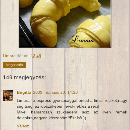
Limara
dátum:
13:49
Megosztás
149 megjegyzés:
Brigitta
2009. március 20. 14:28
Limara,Te express gyorsasággal ontod a fincsi reciket,nagy
segítség, az időszűkében lévőknek ez a reci!
Mivel hamarosan szükségem lesz az ilyen remek
dolgokra,nagyon köszönöm!/Ezt is!/.))
Válasz