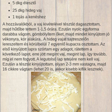
5 dkg élesztő
25 dkg hideg vaj
1 tojás a kenéshez
A hozzávalókból, a vaj kivételével tésztát dagasztottam,
majd hűtőbe tettem 1-1,5 órára. Ezután nyolc egyforma
darabba vágom, gömbölyítem őket, majd mindet kinyújtom jó
vékonyra, kör alakúra.. A hideg vajat sajtreszelőn
lereszeltem és körülbelül 7 egyenlő kupacra osztottam. Az
első kinyújtott lapra szórtam egy adagot, rátettem a
következő lapot, erre jött megint vaj, megint lap, így tovább,
míg el nem fogyott. A legutolsó lap tetejére nem kell vaj.
Ezután a tésztát kinyújtottam, olyan 2-3 mm vastagra, majd
16 cikkre vágtam (lehet 20 is, akkor kisebb kiflik lesznek).