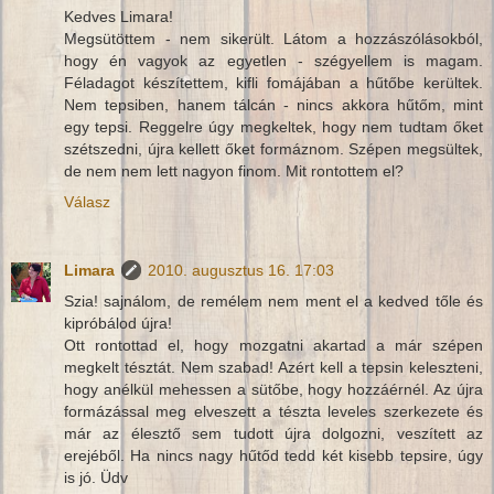
Kedves Limara!
Megsütöttem - nem sikerült. Látom a hozzászólásokból,
hogy én vagyok az egyetlen - szégyellem is magam.
Féladagot készítettem, kifli fomájában a hűtőbe kerültek.
Nem tepsiben, hanem tálcán - nincs akkora hűtőm, mint
egy tepsi. Reggelre úgy megkeltek, hogy nem tudtam őket
szétszedni, újra kellett őket formáznom. Szépen megsültek,
de nem nem lett nagyon finom. Mit rontottem el?
Válasz
Limara
2010. augusztus 16. 17:03
Szia! sajnálom, de remélem nem ment el a kedved tőle és
kipróbálod újra!
Ott rontottad el, hogy mozgatni akartad a már szépen
megkelt tésztát. Nem szabad! Azért kell a tepsin keleszteni,
hogy anélkül mehessen a sütőbe, hogy hozzáérnél. Az újra
formázással meg elveszett a tészta leveles szerkezete és
már az élesztő sem tudott újra dolgozni, veszített az
erejéből. Ha nincs nagy hűtőd tedd két kisebb tepsire, úgy
is jó. Üdv