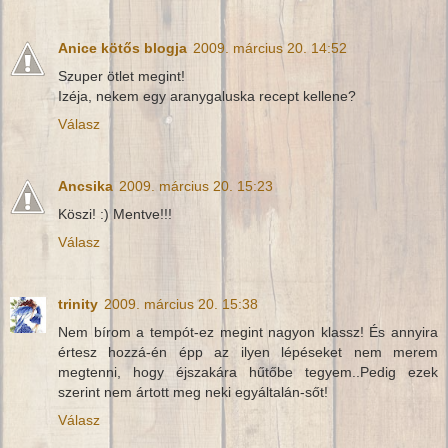
Anice kötős blogja
2009. március 20. 14:52
Szuper ötlet megint!
Izéja, nekem egy aranygaluska recept kellene?
Válasz
Ancsika
2009. március 20. 15:23
Köszi! :) Mentve!!!
Válasz
trinity
2009. március 20. 15:38
Nem bírom a tempót-ez megint nagyon klassz! És annyira
értesz hozzá-én épp az ilyen lépéseket nem merem
megtenni, hogy éjszakára hűtőbe tegyem..Pedig ezek
szerint nem ártott meg neki egyáltalán-sőt!
Válasz