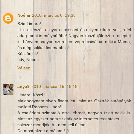
Noémi
2010. március 6. 19:38
Szia Limara!
Itt is elkészült a gyors croissant és milyen sikere volt, a fél
adag ment is mélyhütöbe! Nagyon köszönjük ezt a receptet
is. Lányom nagyon szereti és végre csinálhat neki a Mama,
és még sokkal finomabb is!
Köszönjük!
üdv, Noémi
Válasz
anya9
2010. március 15. 15:18
Limara, Köszi !
Majdhogynem olyan finom lett, mint az Osztrák autópályák
melletti Roosem... ben!
A családom szimatoló orral ébredt, nagyon ízlett nekik is.
Most az egyszer nem szidták az internetes recepteket.
sokszor mondják, h - nem kell újítani! -
De most hízott a májam ! ;)