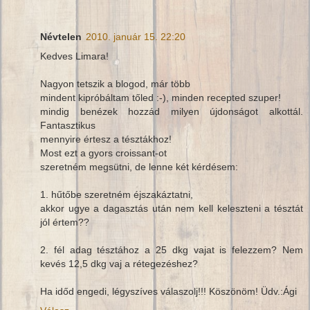
Névtelen
2010. január 15. 22:20
Kedves Limara!
Nagyon tetszik a blogod, már több
mindent kipróbáltam tőled :-), minden recepted szuper!
mindig benézek hozzád milyen újdonságot alkottál.
Fantasztikus
mennyire értesz a tésztákhoz!
Most ezt a gyors croissant-ot
szeretném megsütni, de lenne két kérdésem:
1. hűtőbe szeretném éjszakáztatni,
akkor ugye a dagasztás után nem kell keleszteni a tésztát
jól értem??
2. fél adag tésztához a 25 dkg vajat is felezzem? Nem
kevés 12,5 dkg vaj a rétegezéshez?
Ha időd engedi, légyszíves válaszolj!!! Köszönöm! Üdv.:Ági