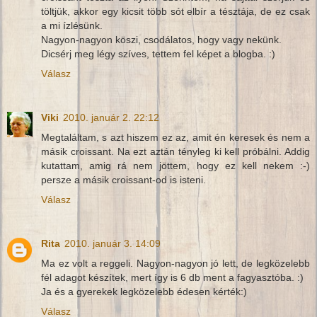
töltjük, akkor egy kicsit több sót elbír a tésztája, de ez csak
a mi ízlésünk.
Nagyon-nagyon köszi, csodálatos, hogy vagy nekünk.
Dicsérj meg légy szíves, tettem fel képet a blogba. :)
Válasz
Viki
2010. január 2. 22:12
Megtaláltam, s azt hiszem ez az, amit én keresek és nem a
másik croissant. Na ezt aztán tényleg ki kell próbálni. Addig
kutattam, amig rá nem jöttem, hogy ez kell nekem :-)
persze a másik croissant-od is isteni.
Válasz
Rita
2010. január 3. 14:09
Ma ez volt a reggeli. Nagyon-nagyon jó lett, de legközelebb
fél adagot készítek, mert így is 6 db ment a fagyasztóba. :)
Ja és a gyerekek legközelebb édesen kérték:)
Válasz