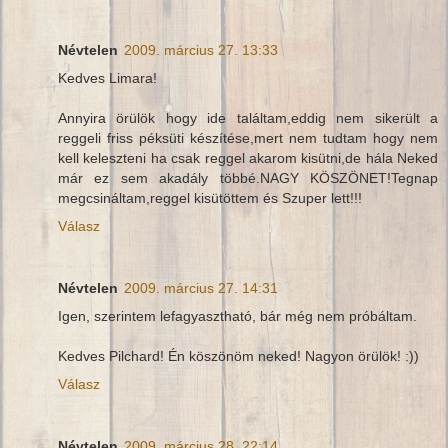
Névtelen
2009. március 27. 13:33
Kedves Limara!
Annyira örülök hogy ide találtam,eddig nem sikerült a
reggeli friss péksüti készítése,mert nem tudtam hogy nem
kell keleszteni ha csak reggel akarom kisütni,de hála Neked
már ez sem akadály többé.NAGY KÖSZÖNET!Tegnap
megcsináltam,reggel kisütöttem és Szuper lett!!!
Válasz
Névtelen
2009. március 27. 14:31
Igen, szerintem lefagyasztható, bár még nem próbáltam.
Kedves Pilchard! Én köszönöm neked! Nagyon örülök! :))
Válasz
Névtelen
2009. március 28. 22:14