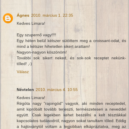
Ágnes
2010. március 1. 22:35
Kedves Limara!
Egy szupernő vagy!!!!
Egy héten belül kétszer sütöttem meg a croissant-odat, és
mind a kétszer hihetetlen sikert arattam!
Nagyon-nagyon köszönöm!
További sok sikert neked, és sok-sok receptet nekünk-
tőled! ,-)
Válasz
Névtelen
2010. március 4. 10:55
Kedves Limara!
Régóta nagy "rajongód" vagyok, aki minden receptedet,
amit kipróbált tovább terjeszti, természetesen a neveddel
együtt. Csak legekben kehet beszélni a kelt tésztákkal
kapcsolatos tudásodról, nagyon sokat tanultam tőled. Eddig
a hajtoványtól voltam a legjobban elkápráztatva, meg az