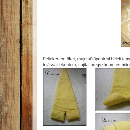
Feltekertem őket, majd sütőpapírral bélelt te
tojással lekentem, sajttal megszórtam és hideg