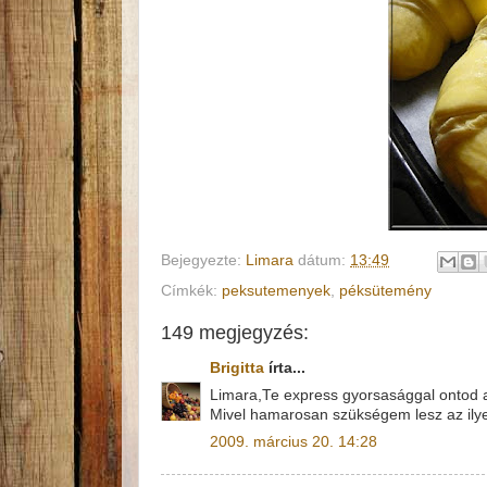
Bejegyezte:
Limara
dátum:
13:49
Címkék:
peksutemenyek
,
péksütemény
149 megjegyzés:
Brigitta
írta...
Limara,Te express gyorsasággal ontod a 
Mivel hamarosan szükségem lesz az ilye
2009. március 20. 14:28