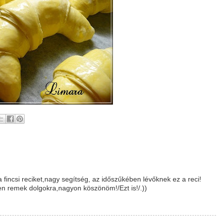
fincsi reciket,nagy segítség, az időszűkében lévőknek ez a reci!
n remek dolgokra,nagyon köszönöm!/Ezt is!/.))