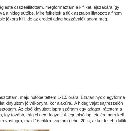
g este összeállítottam, megformáztam a kifliket, éjszakára így
 a hideg sütőbe. Mire felkeltek a fiúk asztalon illatozott a finom
nyolc jókora kifli, de az eredeti adag hozzávalóit adom meg.
gasztottam, majd hűtőbe tettem 1-1,5 órára. Ezután nyolc egyforma
kinyújtom jó vékonyra, kör alakúra.. A hideg vajat sajtreszelőn
ztottam. Az első kinyújtott lapra szórtam egy adagot, rátettem a
p, így tovább, míg el nem fogyott. A legutolsó lap tetejére nem kell
mm vastagra, majd 16 cikkre vágtam (lehet 20 is, akkor kisebb kiflik