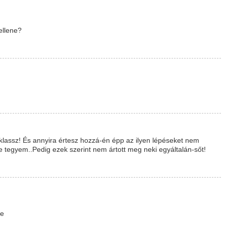
ellene?
assz! És annyira értesz hozzá-én épp az ilyen lépéseket nem
tegyem..Pedig ezek szerint nem ártott meg neki egyáltalán-sőt!
ke