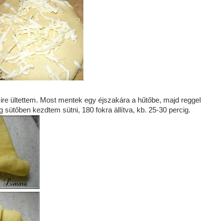
psire ültettem. Most mentek egy éjszakára a hűtőbe, majd reggel
 sütőben kezdtem sütni, 180 fokra állítva, kb. 25-30 percig.