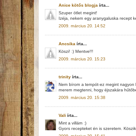
Anice kötős blogja
írta...
Szuper ötlet megint!
Izéja, nekem egy aranygaluska recept k
2009. március 20. 14:52
Ancsika
írta...
Köszi! :) Mentve!!!
2009. március 20. 15:23
trinity
írta...
Nem bírom a tempót-ez megint nagyon kl
merem megtenni, hogy éjszakára hűtőbe 
2009. március 20. 15:38
Vali
írta...
Mint a villám :)
Gyors recepteket én is szeretem. Köszi