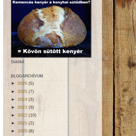
Sütőkő
BLOGARCHÍVUM
►
2026
(5)
►
2025
(7)
►
2024
(3)
►
2023
(9)
►
2022
(10)
►
2021
(2)
►
2020
(8)