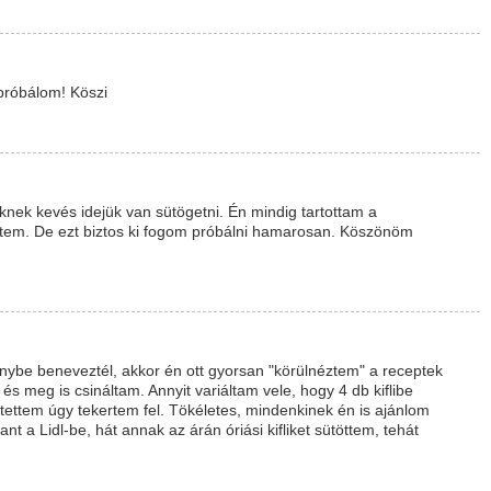
próbálom! Köszi
knek kevés idejük van sütögetni. Én mindig tartottam a
öttem. De ezt biztos ki fogom próbálni hamarosan. Köszönöm
nybe beneveztél, akkor én ott gyorsan "körülnéztem" a receptek
 és meg is csináltam. Annyit variáltam vele, hogy 4 db kiflibe
et tettem úgy tekertem fel. Tökéletes, mindenkinek én is ajánlom
nt a Lidl-be, hát annak az árán óriási kifliket sütöttem, tehát