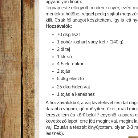
ugyanolyan finom.
Tegnap este elfogyott minden kenyér, ezért mé
mentek a hűtőbe, reggel pedig sajttal megszórva
kifli. Csak fél adagot készítettem, így is lett 
Hozzávalók:
70 dkg liszt
1 pohár joghurt vagy kefír (140 g)
2 dl tej
1 kk só
4-5 ek. cukor
2 tojás
5 dkg élesztő
25 dkg hideg vaj
1 tojás a kenéshez
A hozzávalókból, a vaj kivételével tésztát da
darabba vágom, gömbölyítem őket, majd mindet 
lereszeltem és körülbelül 7 egyenlő kupacra os
következő lapot, erre jött megint vaj, megint la
vaj. Ezután a tésztát kinyújtottam, olyan 2-3 
lesznek).