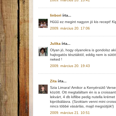
2009. március 20. 15:41
linbori
írta...
Hűűű ez megint nagyon jó kis recept! Ki
2009. március 20. 17:06
Julika
írta...
Olyan jó, hogy olyanokra is gondolsz aki
hajtogatós tésztáktól, eddig nem is süt
neked !
2009. március 20. 19:43
Zita
írta...
Szia Limara! Amikor a Kenyérsütő Verse
között. Ott megtaláltam én is a croissant
lekvárt, 4 db kiflibe pedig nutella krém
kipróbálásra. (Szoktam venni mini croissa
nincs többé vásárlás, majd megsütjük!)
2009. március 21. 10:51