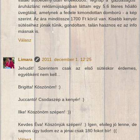
áruházlánc reklámújságjában láttam egy 5,6 literes hőálló
üvegtálat, amelynek a fedele kimondottan domború - a kép
szerint. Az ára mindössze 1700 Ft körül van. Kisebb kenyér
sütéséhez jónak tűnik, gondoltam, talán hasznos ez az info
másnak is.
Válasz
Limara
2011. december 1. 12:25
Jehudit! Szerintem csak az első sütéskor érdemes,
egyébként nem kell...
Brigitta! Köszönöm! :)
Juccantó! Csodaszép a kenyér! :)
Ilke! Köszönöm szépen! :))
Kevdes Éva! Köszönjük szépen! :) Igen, elvileg jó lenne, de
sajnos úgy tudom ez a jénai csak 180 fokot bír! :((
Válasz