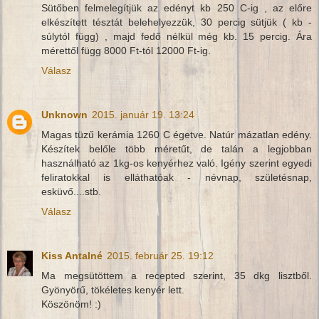
Sütőben felmelegítjük az edényt kb 250 C-ig , az előre
elkészített tésztát belehelyezzük, 30 percig sütjük ( kb -
súlytól függ) , majd fedő nélkül még kb. 15 percig. Ára
mérettől függ 8000 Ft-tól 12000 Ft-ig.
Válasz
Unknown
2015. január 19. 13:24
Magas tüzű kerámia 1260 C égetve. Natúr mázatlan edény.
Készítek belőle több méretűt, de talán a legjobban
használható az 1kg-os kenyérhez való. Igény szerint egyedi
feliratokkal is elláthatóak - névnap, születésnap,
esküvő....stb.
Válasz
Kiss Antalné
2015. február 25. 19:12
Ma megsütöttem a recepted szerint, 35 dkg lisztből.
Gyönyörű, tökéletes kenyér lett.
Köszönöm! :)