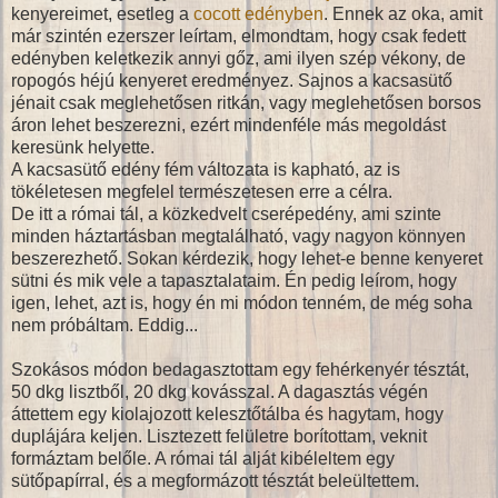
kenyereimet, esetleg a
cocott edényben
. Ennek az oka, amit
már szintén ezerszer leírtam, elmondtam, hogy csak fedett
edényben keletkezik annyi gőz, ami ilyen szép vékony, de
ropogós héjú kenyeret eredményez. Sajnos a kacsasütő
jénait csak meglehetősen ritkán, vagy meglehetősen borsos
áron lehet beszerezni, ezért mindenféle más megoldást
keresünk helyette.
A kacsasütő edény fém változata is kapható, az is
tökéletesen megfelel természetesen erre a célra.
De itt a római tál, a közkedvelt cserépedény, ami szinte
minden háztartásban megtalálható, vagy nagyon könnyen
beszerezhető. Sokan kérdezik, hogy lehet-e benne kenyeret
sütni és mik vele a tapasztalataim. Én pedig leírom, hogy
igen, lehet, azt is, hogy én mi módon tenném, de még soha
nem próbáltam. Eddig...
Szokásos módon bedagasztottam egy fehérkenyér tésztát,
50 dkg lisztből, 20 dkg kovásszal. A dagasztás végén
áttettem egy kiolajozott kelesztőtálba és hagytam, hogy
duplájára keljen. Lisztezett felületre borítottam, veknit
formáztam belőle. A római tál alját kibéleltem egy
sütőpapírral, és a megformázott tésztát beleültettem.