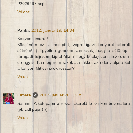
P2026497.aspx
Válasz
Panka
2012. január 19. 14:34
Kedves Limara!!
Köszönöm ezt a receptet, végre igazi kenyeret sikerült
sütnöm! :) Egyetlen gondom van csak, hogy a sütőpapír
ráragadt teljesen, kipróbáltam, hogy beolajozom, lisztezem,
de úgy is, ha meg nem rakok alá, akkor az edény aljára sül
a kenyér. Mit csinálok rosszul?
Válasz
Limara
2012. január 20. 13:39
Semmit. A sütőpapír a rossz. cseréld le szilikon bevonatúra
(pl. Lidl papír):))
Válasz