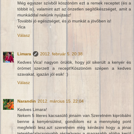
Még egyszer szívből köszönöm ezt a remek receptet (és a
többit is), valamint azt az önzetlen segítőkészséget, amit a
munkáddal nekünk nyújtasz!
További jó egészséget, és jó munkát a jövőben is!
Vica
Válasz
Limara
2012. február 5. 20:38
Kedves Vica! nagyon örülök, hogy jól sikerült a kenyér és
örömet szerzett a recept!Köszönöm szépen a kedves
szavakat, igazán jól esik! :)
Válasz
Narandin
2012. március 15. 22:04
Kedves Limara!
Nekem 5 literes kacsasütő jénaim van.Szeretném kipróbálni
benne a kenyérsütést, gondolom ez a mennyiség pont
megfelelő lesz.azt szeretném még kérdezni hogy a jénai
tetejébe(alacsonyabb része)vagy a magasabb aljába kerül