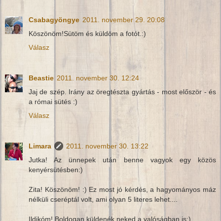
Csabagyöngye
2011. november 29. 20:08
Köszönöm!Sütöm és küldöm a fotót.:)
Válasz
Beastie
2011. november 30. 12:24
Jaj de szép. Irány az öregtészta gyártás - most először - és
a római sütés :)
Válasz
Limara
2011. november 30. 13:22
Jutka! Az ünnepek után benne vagyok egy közös
kenyérsütésben:)
Zita! Köszönöm! :) Ez most jó kérdés, a hagyományos máz
nélküli cseréptál volt, ami olyan 5 literes lehet....
Ildikóm! Boldogan küldenék neked a valóságban is:)