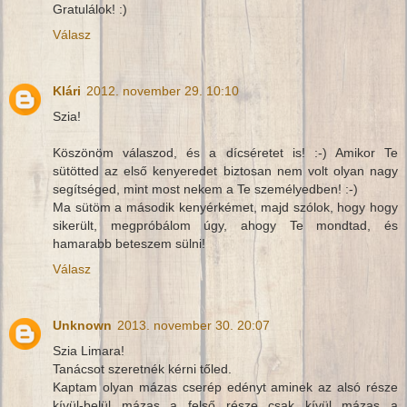
Gratulálok! :)
Válasz
Klári
2012. november 29. 10:10
Szia!
Köszönöm válaszod, és a dícséretet is! :-) Amikor Te
sütötted az első kenyeredet biztosan nem volt olyan nagy
segítséged, mint most nekem a Te személyedben! :-)
Ma sütöm a második kenyérkémet, majd szólok, hogy hogy
sikerült, megpróbálom úgy, ahogy Te mondtad, és
hamarabb beteszem sülni!
Válasz
Unknown
2013. november 30. 20:07
Szia Limara!
Tanácsot szeretnék kérni tőled.
Kaptam olyan mázas cserép edényt aminek az alsó része
kívül-belül mázas a felső része csak kívül mázas a