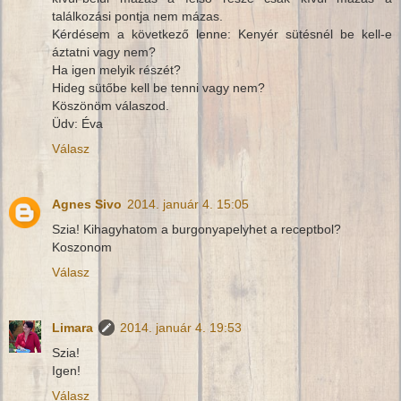
találkozási pontja nem mázas.
Kérdésem a következő lenne: Kenyér sütésnél be kell-e
áztatni vagy nem?
Ha igen melyik részét?
Hideg sütőbe kell be tenni vagy nem?
Köszönöm válaszod.
Üdv: Éva
Válasz
Agnes Sivo
2014. január 4. 15:05
Szia! Kihagyhatom a burgonyapelyhet a receptbol?
Koszonom
Válasz
Limara
2014. január 4. 19:53
Szia!
Igen!
Válasz