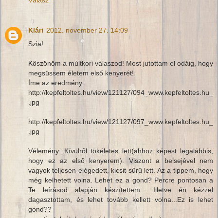
Klári
2012. november 27. 14:09
Szia!
Köszönöm a múltkori válaszod! Most jutottam el odáig, hogy
megsüssem életem első kenyerét!
Íme az eredmény:
http://kepfeltoltes.hu/view/121127/094_www.kepfeltoltes.hu_
.jpg
http://kepfeltoltes.hu/view/121127/097_www.kepfeltoltes.hu_
.jpg
Vélemény: Kívülről tökéletes lett(ahhoz képest legalábbis,
hogy ez az első kenyerem). Viszont a belsejével nem
vagyok teljesen elégedett, kicsit sűrű lett. Az a tippem, hogy
még kelhetett volna. Lehet ez a gond? Percre pontosan a
Te leírásod alapján készítettem... Illetve én kézzel
dagasztottam, és lehet tovább kellett volna...Ez is lehet
gond??