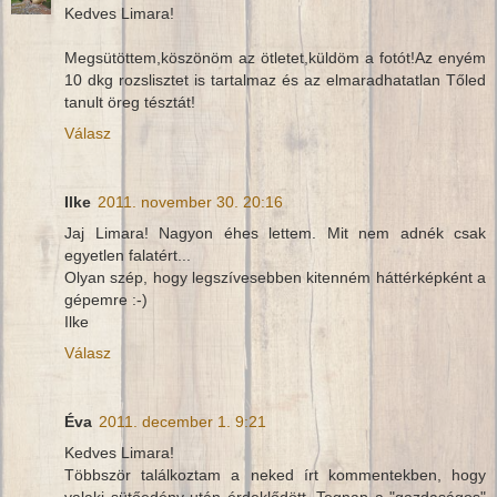
Kedves Limara!
Megsütöttem,köszönöm az ötletet,küldöm a fotót!Az enyém
10 dkg rozslisztet is tartalmaz és az elmaradhatatlan Tőled
tanult öreg tésztát!
Válasz
Ilke
2011. november 30. 20:16
Jaj Limara! Nagyon éhes lettem. Mit nem adnék csak
egyetlen falatért...
Olyan szép, hogy legszívesebben kitenném háttérképként a
gépemre :-)
Ilke
Válasz
Éva
2011. december 1. 9:21
Kedves Limara!
Többször találkoztam a neked írt kommentekben, hogy
valaki sütőedény után érdeklődött. Tegnap a "gazdaságos"