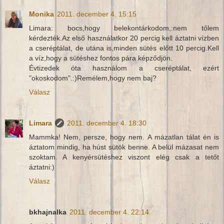
Monika
2011. december 4. 15:15
Limara: bocs,hogy belekontárkodom,:nem tőlem
kérdezték.Az első használatkor 20 percig kell áztatni vízben
a cseréptálat, de utána is,minden sütés előtt 10 percig.Kell
a víz,hogy a sütéshez fontos pára képződjön.
Évtizedek óta használom a cseréptálat, ezért
"okoskodom".:)Remélem,hogy nem baj?
Válasz
Limara
2011. december 4. 18:30
Mammka! Nem, persze, hogy nem. A mázatlan tálat én is
áztatom mindig, ha húst sütök benne. A belül mázasat nem
szoktam. A kenyérsütéshez viszont elég csak a tetőt
áztatni:)
Válasz
bkhajnalka
2011. december 4. 22:14