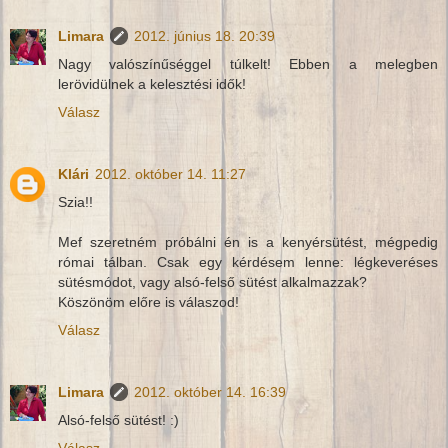
Limara
2012. június 18. 20:39
Nagy valószínűséggel túlkelt! Ebben a melegben
lerövidülnek a kelesztési idők!
Válasz
Klári
2012. október 14. 11:27
Szia!!
Mef szeretném próbálni én is a kenyérsütést, mégpedig
római tálban. Csak egy kérdésem lenne: légkeveréses
sütésmódot, vagy alsó-felső sütést alkalmazzak?
Köszönöm előre is válaszod!
Válasz
Limara
2012. október 14. 16:39
Alsó-felső sütést! :)
Válasz