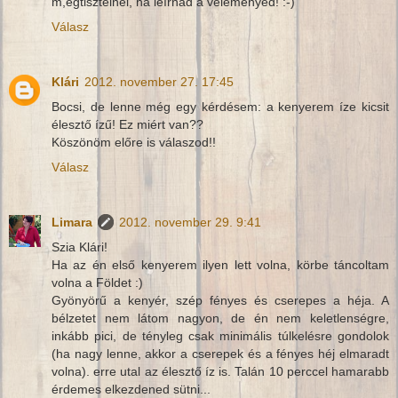
m,egtisztelnél, ha leírnád a véleményed! :-)
Válasz
Klári
2012. november 27. 17:45
Bocsi, de lenne még egy kérdésem: a kenyerem íze kicsit
élesztő ízű! Ez miért van??
Köszönöm előre is válaszod!!
Válasz
Limara
2012. november 29. 9:41
Szia Klári!
Ha az én első kenyerem ilyen lett volna, körbe táncoltam
volna a Földet :)
Gyönyörű a kenyér, szép fényes és cserepes a héja. A
bélzetet nem látom nagyon, de én nem keletlenségre,
inkább pici, de tényleg csak minimális túlkelésre gondolok
(ha nagy lenne, akkor a cserepek és a fényes héj elmaradt
volna). erre utal az élesztő íz is. Talán 10 perccel hamarabb
érdemes elkezdened sütni...