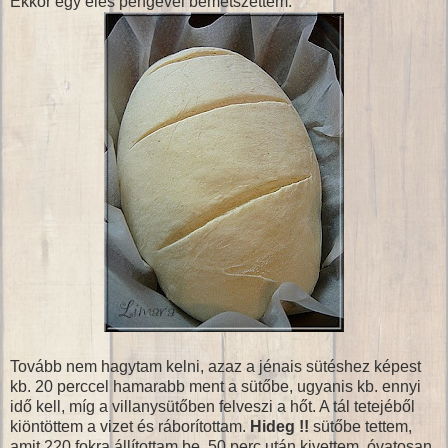
Ekkor egy éles pengével bemetszettem:
Tovább nem hagytam kelni, azaz a jénais sütéshez képest
kb. 20 perccel hamarabb ment a sütőbe, ugyanis kb. ennyi
idő kell, míg a villanysütőben felveszi a hőt. A tál tetejéből
kiöntöttem a vizet és ráborítottam.
Hideg !!
sütőbe tettem,
amit 220 fokra állítottam be. 50 perc után kivettem, óvatosan