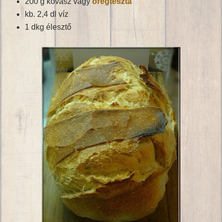
200 g kovász vagy
öregtészta
kb. 2,4 dl víz
1 dkg élesztő