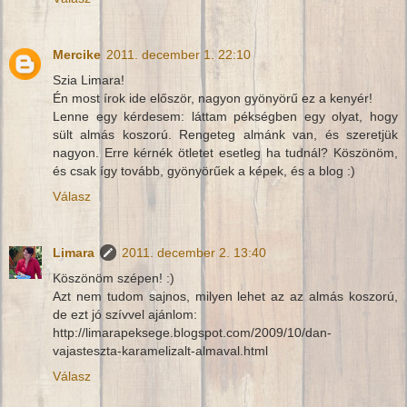
Mercike
2011. december 1. 22:10
Szia Limara!
Én most írok ide először, nagyon gyönyörű ez a kenyér!
Lenne egy kérdesem: láttam pékségben egy olyat, hogy
sült almás koszorú. Rengeteg almánk van, és szeretjük
nagyon. Erre kérnék ötletet esetleg ha tudnál? Köszönöm,
és csak így tovább, gyönyörűek a képek, és a blog :)
Válasz
Limara
2011. december 2. 13:40
Köszönöm szépen! :)
Azt nem tudom sajnos, milyen lehet az az almás koszorú,
de ezt jó szívvel ajánlom:
http://limarapeksege.blogspot.com/2009/10/dan-
vajasteszta-karamelizalt-almaval.html
Válasz