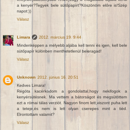
a kenyér?Tegyek bele sütőpapírt?Köszönöm előre is!Szép
napot:))
Válasz
Limara
2012. március 19. 9:44
Mindenképpen a mélyebb aljába kell tenni és igen, kell bele
sütőpapír különben menthetetlenül beleragad!
Válasz
Unknown
2012. június 16. 20:51
Kedves Limara!
Régóta kacérkodom a gondolattal,hogy nekifogok a
kenyérsütésnek. Ma vettem a bátorságot és megsütöttem
ezt a római tálas verziót. Nagyon finom lett,viszont puha lett
a teteje,és nem is lett olyan cserepes mint a tiéd.
Elrontottam valamit?
Válasz