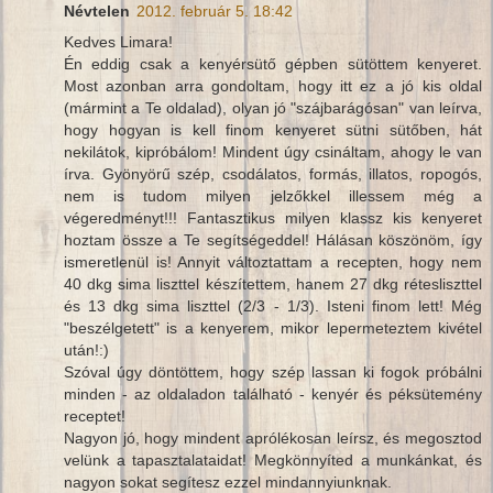
Névtelen
2012. február 5. 18:42
Kedves Limara!
Én eddig csak a kenyérsütő gépben sütöttem kenyeret.
Most azonban arra gondoltam, hogy itt ez a jó kis oldal
(mármint a Te oldalad), olyan jó "szájbarágósan" van leírva,
hogy hogyan is kell finom kenyeret sütni sütőben, hát
nekilátok, kipróbálom! Mindent úgy csináltam, ahogy le van
írva. Gyönyörű szép, csodálatos, formás, illatos, ropogós,
nem is tudom milyen jelzőkkel illessem még a
végeredményt!!! Fantasztikus milyen klassz kis kenyeret
hoztam össze a Te segítségeddel! Hálásan köszönöm, így
ismeretlenül is! Annyit változtattam a recepten, hogy nem
40 dkg sima liszttel készítettem, hanem 27 dkg rétesliszttel
és 13 dkg sima liszttel (2/3 - 1/3). Isteni finom lett! Még
"beszélgetett" is a kenyerem, mikor lepermeteztem kivétel
után!:)
Szóval úgy döntöttem, hogy szép lassan ki fogok próbálni
minden - az oldaladon található - kenyér és péksütemény
receptet!
Nagyon jó, hogy mindent aprólékosan leírsz, és megosztod
velünk a tapasztalataidat! Megkönnyíted a munkánkat, és
nagyon sokat segítesz ezzel mindannyiunknak.