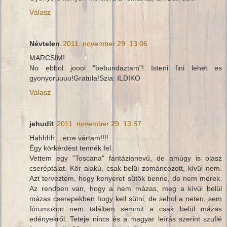
Válasz
Névtelen
2011. november 29. 13:06
MARCSIM!
No ebbol joool "bebundaztam"! Isteni fini lehet es
gyonyoruuuu!Gratula!Szia: ILDIKO
Válasz
jehudit
2011. november 29. 13:57
Hahhhh....erre vártam!!!!
Égy körkérdést tennék fel.
Vettem egy "Toscana" fantázianevű, de amúgy is olasz
cseréptálat. Kör alakú, csak belül zománcozott, kívül nem.
Azt terveztem, hogy kenyeret sütök benne, de nem merek.
Az rendben van, hogy a nem mázas, meg a kívül belül
mázas cserepekben hogy kell sütni, de sehol a neten, sem
fórumokon nem találtam semmit a csak belül mázas
edényekről. Teteje nincs és a magyar leírás szerint szuflé