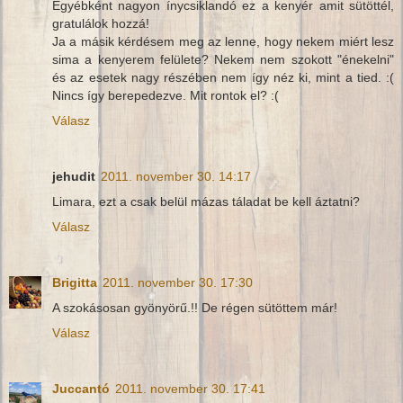
Egyébként nagyon ínycsiklandó ez a kenyér amit sütöttél,
gratulálok hozzá!
Ja a másik kérdésem meg az lenne, hogy nekem miért lesz
sima a kenyerem felülete? Nekem nem szokott "énekelni"
és az esetek nagy részében nem így néz ki, mint a tied. :(
Nincs így berepedezve. Mit rontok el? :(
Válasz
jehudit
2011. november 30. 14:17
Limara, ezt a csak belül mázas táladat be kell áztatni?
Válasz
Brigitta
2011. november 30. 17:30
A szokásosan gyönyörű.!! De régen sütöttem már!
Válasz
Juccantó
2011. november 30. 17:41