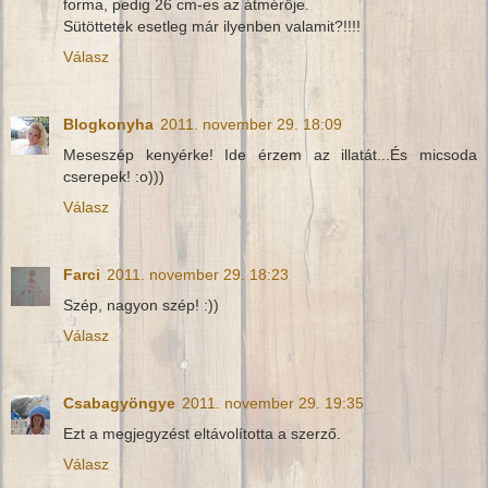
forma, pedig 26 cm-es az átmérője.
Sütöttetek esetleg már ilyenben valamit?!!!!
Válasz
Blogkonyha
2011. november 29. 18:09
Meseszép kenyérke! Ide érzem az illatát...És micsoda
cserepek! :o)))
Válasz
Farci
2011. november 29. 18:23
Szép, nagyon szép! :))
Válasz
Csabagyöngye
2011. november 29. 19:35
Ezt a megjegyzést eltávolította a szerző.
Válasz