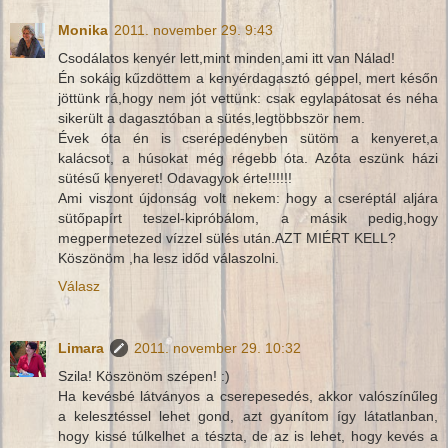
Monika
2011. november 29. 9:43
Csodálatos kenyér lett,mint minden,ami itt van Nálad!
Én sokáig kűzdöttem a kenyérdagasztó géppel, mert későn
jöttünk rá,hogy nem jót vettünk: csak egylapátosat és néha
sikerült a dagasztóban a sütés,legtöbbször nem.
Évek óta én is cserépedényben sütöm a kenyeret,a
kalácsot, a húsokat még régebb óta. Azóta eszünk házi
sütésű kenyeret! Odavagyok érte!!!!!!
Ami viszont újdonság volt nekem: hogy a cseréptál aljára
sütőpapírt teszel-kipróbálom, a másik pedig,hogy
megpermetezed vízzel sülés után.AZT MIÉRT KELL?
Köszönöm ,ha lesz időd válaszolni.
Válasz
Limara
2011. november 29. 10:32
Szila! Köszönöm szépen! :)
Ha kevésbé látványos a cserepesedés, akkor valószínűleg
a kelesztéssel lehet gond, azt gyanítom így látatlanban,
hogy kissé túlkelhet a tészta, de az is lehet, hogy kevés a