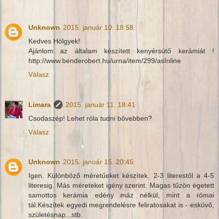
Unknown
2015. január 10. 18:58
Kedves Hölgyek!
Ajánlom az általam készített kenyérsütő kerámiát !
http://www.benderobert.hu/urna/item/299/asInline
Válasz
Limara
2015. január 11. 18:41
Csodaszép! Lehet róla tudni bővebben?
Válasz
Unknown
2015. január 15. 20:45
Igen. Különböző méretűeket készítek. 2-3 literestől a 4-5
literesig. Más méreteket igény szerint. Magas tűzön égetett
samottos kerámia edény máz nélkül, mint a római
tál.Készítek egyedi megrendelésre feliratosakat is - esküvő,
születésnap...stb.