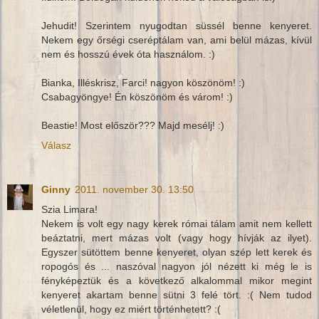
Jehudit! Szerintem nyugodtan süssél benne kenyeret.
Nekem egy őrségi cseréptálam van, ami belül mázas, kívül
nem és hosszú évek óta használom. :)
Bianka, Illéskrisz, Farci! nagyon köszönöm! :)
Csabagyöngye! Én köszönöm és várom! :)
Beastie! Most először??? Majd mesélj! :)
Válasz
Ginny
2011. november 30. 13:50
Szia Limara!
Nekem is volt egy nagy kerek római tálam amit nem kellett
beáztatni, mert mázas volt (vagy hogy hívják az ilyet).
Egyszer sütöttem benne kenyeret, olyan szép lett kerek és
ropogós és ... naszóval nagyon jól nézett ki még le is
fényképeztük és a következő alkalommal mikor megint
kenyeret akartam benne sütni 3 felé tört. :( Nem tudod
véletlenül, hogy ez miért történhetett? :(