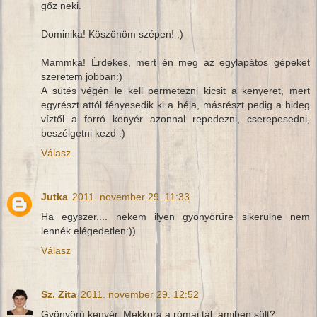
gőz neki.
Dominika! Köszönöm szépen! :)
Mammka! Érdekes, mert én meg az egylapátos gépeket
szeretem jobban:)
A sütés végén le kell permetezni kicsit a kenyeret, mert
egyrészt attól fényesedik ki a héja, másrészt pedig a hideg
víztől a forró kenyér azonnal repedezni, cserepesedni,
beszélgetni kezd :)
Válasz
Jutka
2011. november 29. 11:33
Ha egyszer.... nekem ilyen gyönyörűre sikerülne nem
lennék elégedetlen:))
Válasz
Sz. Zita
2011. november 29. 12:52
Gyönyörű kenyér. Mekkora a római tál, amiben sült?