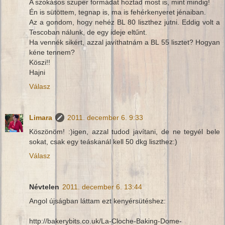
A szokásos szuper formádat hoztad most is, mint mindig!
Én is sütöttem, tegnap is, ma is fehérkenyeret jénaiban.
Az a gondom, hogy nehéz BL 80 liszthez jutni. Eddig volt a
Tescoban nálunk, de egy ideje eltűnt.
Ha vennék sikért, azzal javíthatnám a BL 55 lisztet? Hogyan
kéne tennem?
Köszi!!
Hajni
Válasz
Limara
2011. december 6. 9:33
Köszönöm! :)igen, azzal tudod javítani, de ne tegyél bele
sokat, csak egy teáskanál kell 50 dkg liszthez:)
Válasz
Névtelen
2011. december 6. 13:44
Angol újságban láttam ezt kenyérsütéshez:
http://bakerybits.co.uk/La-Cloche-Baking-Dome-