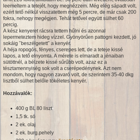
leemeltem a tetejét, hogy megnézzem. Még elég sápadt volt,
ezért tető nélkül visszatettem még 5 percre, de már csak 200
fokra, nehogy megégjen. Tehát tetővel együtt sülhet 60
percig.
A kész kenyeret rácsra tettem hűlni és azonnal
lepermeteztem hideg vízzel. Gyönyörűen pattogni kezdett, jó
sokáig "beszélgetett" a kenyér.
A héja ropogós, fényes, cserepes lett, de a teteje kissé
lapos, a tető elnyomta. A mérete is elmaradt a jénaiban
sütöttnél, a bélzete kissé sűrűbb volt, azaz ez a
tésztamennyiség sok volt a cserépedénynek. Azt nem
mondom, hogy nagyon zavaró volt, de szerintem 35-40 dkg
lisztből sülhet belőle tökéletes kenyér.
Hozzávalók:
400 g BL 80 liszt
1,5 tk. só
2 ek. olaj
2 ek. burg.pehely