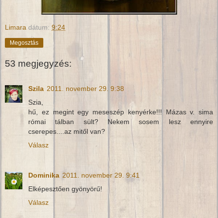
Limara
dátum:
9:24
Megosztás
53 megjegyzés:
Szila
2011. november 29. 9:38
Szia,
hű, ez megint egy meseszép kenyérke!!! Mázas v. sima
római tálban sült? Nekem sosem lesz ennyire
cserepes....az mitől van?
Válasz
Dominika
2011. november 29. 9:41
Elképesztően gyönyörű!
Válasz