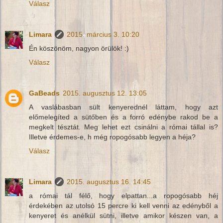
Válasz
Limara
2015. március 3. 10:20
Én köszönöm, nagyon örülök! :)
Válasz
GaBeads
2015. augusztus 12. 13:05
A vaslábasban sült kenyerednél láttam, hogy azt
előmelegíted a sütőben és a forró edénybe rakod be a
megkelt tésztát. Meg lehet ezt csinálni a római tállal is?
Illetve érdemes-e, h még ropogósabb legyen a héja?
Válasz
Limara
2015. augusztus 16. 14:45
a római tál félő, hogy elpattan...a ropogósabb héj
érdekében az utolsó 15 percre ki kell venni az edényből a
kenyeret és anélkül sütni, illetve amikor készen van, a