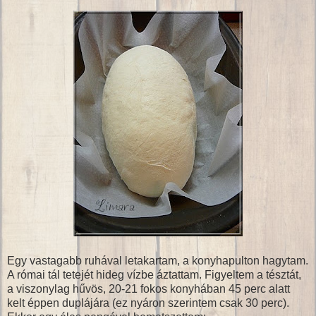
Egy vastagabb ruhával letakartam, a konyhapulton hagytam.
A római tál tetejét hideg vízbe áztattam. Figyeltem a tésztát,
a viszonylag hűvös, 20-21 fokos konyhában 45 perc alatt
kelt éppen duplájára (ez nyáron szerintem csak 30 perc).