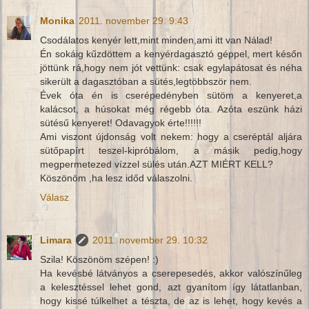
Monika
2011. november 29. 9:43
Csodálatos kenyér lett,mint minden,ami itt van Nálad!
Én sokáig kűzdöttem a kenyérdagasztó géppel, mert későn
jöttünk rá,hogy nem jót vettünk: csak egylapátosat és néha
sikerült a dagasztóban a sütés,legtöbbször nem.
Évek óta én is cserépedényben sütöm a kenyeret,a
kalácsot, a húsokat még régebb óta. Azóta eszünk házi
sütésű kenyeret! Odavagyok érte!!!!!!
Ami viszont újdonság volt nekem: hogy a cseréptál aljára
sütőpapírt teszel-kipróbálom, a másik pedig,hogy
megpermetezed vízzel sülés után.AZT MIÉRT KELL?
Köszönöm ,ha lesz időd válaszolni.
Válasz
Limara
2011. november 29. 10:32
Szila! Köszönöm szépen! :)
Ha kevésbé látványos a cserepesedés, akkor valószínűleg
a kelesztéssel lehet gond, azt gyanítom így látatlanban,
hogy kissé túlkelhet a tészta, de az is lehet, hogy kevés a