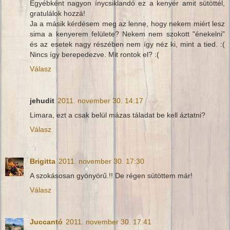
Egyébként nagyon ínycsiklandó ez a kenyér amit sütöttél,
gratulálok hozzá!
Ja a másik kérdésem meg az lenne, hogy nekem miért lesz
sima a kenyerem felülete? Nekem nem szokott "énekelni"
és az esetek nagy részében nem így néz ki, mint a tied. :(
Nincs így berepedezve. Mit rontok el? :(
Válasz
jehudit
2011. november 30. 14:17
Limara, ezt a csak belül mázas táladat be kell áztatni?
Válasz
Brigitta
2011. november 30. 17:30
A szokásosan gyönyörű.!! De régen sütöttem már!
Válasz
Juccantó
2011. november 30. 17:41