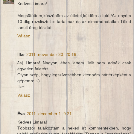
Kedves Limara!
Megsütöttem,köszönöm az ötletet,küldöm a fotót!Az enyém
10 dkg rozslisztet is tartalmaz és az elmaradhatatlan Tőled
tanult öreg tésztát!
Válasz
Ilke
2011. november 30. 20:16
Jaj Limara! Nagyon éhes lettem. Mit nem adnék csak
egyetlen falatért...
Olyan szép, hogy legszívesebben kitenném háttérképként a
gépemre :-)
Ilke
Válasz
Éva
2011. december 1. 9:21
Kedves Limara!
Többször találkoztam a neked írt kommentekben, hogy
valaki sütőedény után érdeklődött. Tegnap a "gazdaságos"