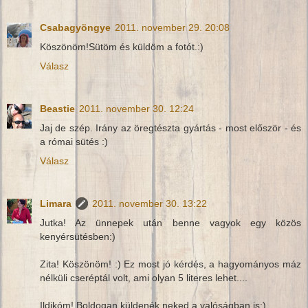
Csabagyöngye
2011. november 29. 20:08
Köszönöm!Sütöm és küldöm a fotót.:)
Válasz
Beastie
2011. november 30. 12:24
Jaj de szép. Irány az öregtészta gyártás - most először - és
a római sütés :)
Válasz
Limara
2011. november 30. 13:22
Jutka! Az ünnepek után benne vagyok egy közös
kenyérsütésben:)
Zita! Köszönöm! :) Ez most jó kérdés, a hagyományos máz
nélküli cseréptál volt, ami olyan 5 literes lehet....
Ildikóm! Boldogan küldenék neked a valóságban is:)