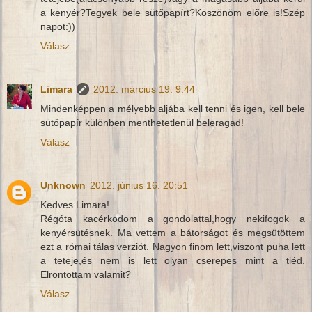
a kenyér?Tegyek bele sütőpapírt?Köszönöm előre is!Szép
napot:))
Válasz
Limara
2012. március 19. 9:44
Mindenképpen a mélyebb aljába kell tenni és igen, kell bele
sütőpapír különben menthetetlenül beleragad!
Válasz
Unknown
2012. június 16. 20:51
Kedves Limara!
Régóta kacérkodom a gondolattal,hogy nekifogok a
kenyérsütésnek. Ma vettem a bátorságot és megsütöttem
ezt a római tálas verziót. Nagyon finom lett,viszont puha lett
a teteje,és nem is lett olyan cserepes mint a tiéd.
Elrontottam valamit?
Válasz