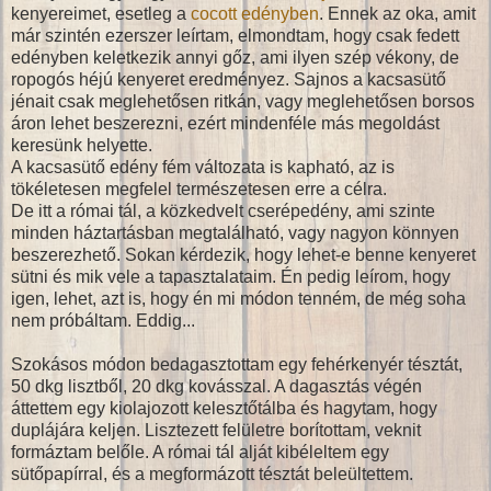
kenyereimet, esetleg a
cocott edényben
. Ennek az oka, amit
már szintén ezerszer leírtam, elmondtam, hogy csak fedett
edényben keletkezik annyi gőz, ami ilyen szép vékony, de
ropogós héjú kenyeret eredményez. Sajnos a kacsasütő
jénait csak meglehetősen ritkán, vagy meglehetősen borsos
áron lehet beszerezni, ezért mindenféle más megoldást
keresünk helyette.
A kacsasütő edény fém változata is kapható, az is
tökéletesen megfelel természetesen erre a célra.
De itt a római tál, a közkedvelt cserépedény, ami szinte
minden háztartásban megtalálható, vagy nagyon könnyen
beszerezhető. Sokan kérdezik, hogy lehet-e benne kenyeret
sütni és mik vele a tapasztalataim. Én pedig leírom, hogy
igen, lehet, azt is, hogy én mi módon tenném, de még soha
nem próbáltam. Eddig...
Szokásos módon bedagasztottam egy fehérkenyér tésztát,
50 dkg lisztből, 20 dkg kovásszal. A dagasztás végén
áttettem egy kiolajozott kelesztőtálba és hagytam, hogy
duplájára keljen. Lisztezett felületre borítottam, veknit
formáztam belőle. A római tál alját kibéleltem egy
sütőpapírral, és a megformázott tésztát beleültettem.