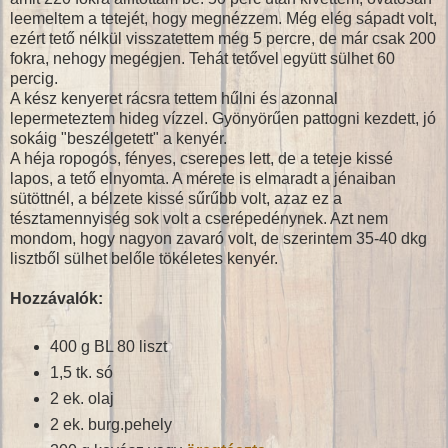
leemeltem a tetejét, hogy megnézzem. Még elég sápadt volt,
ezért tető nélkül visszatettem még 5 percre, de már csak 200
fokra, nehogy megégjen. Tehát tetővel együtt sülhet 60
percig.
A kész kenyeret rácsra tettem hűlni és azonnal
lepermeteztem hideg vízzel. Gyönyörűen pattogni kezdett, jó
sokáig "beszélgetett" a kenyér.
A héja ropogós, fényes, cserepes lett, de a teteje kissé
lapos, a tető elnyomta. A mérete is elmaradt a jénaiban
sütöttnél, a bélzete kissé sűrűbb volt, azaz ez a
tésztamennyiség sok volt a cserépedénynek. Azt nem
mondom, hogy nagyon zavaró volt, de szerintem 35-40 dkg
lisztből sülhet belőle tökéletes kenyér.
Hozzávalók:
400 g BL 80 liszt
1,5 tk. só
2 ek. olaj
2 ek. burg.pehely