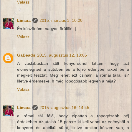
Válasz
Limara
2015. március 3. 10:20
Én köszönöm, nagyon örülök! :)
Válasz
GaBeads
2015. augusztus 12. 13:05
A vaslábasban sült kenyerednél láttam, hogy azt
előmelegíted a sütőben és a forró edénybe rakod be a
megkelt tésztát. Meg lehet ezt csinálni a római tállal is?
Illetve érdemes-e, h még ropogósabb legyen a héja?
Válasz
Limara
2015. augusztus 16. 14:45
a római tál félő, hogy elpattan...a ropogósabb héj
érdekében az utolsó 15 percre ki kell venni az edényből a
kenyeret és anélkül sütni, illetve amikor készen van, a