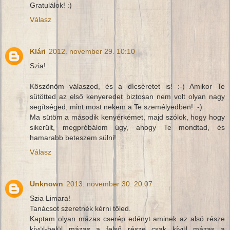
Gratulálok! :)
Válasz
Klári
2012. november 29. 10:10
Szia!
Köszönöm válaszod, és a dícséretet is! :-) Amikor Te
sütötted az első kenyeredet biztosan nem volt olyan nagy
segítséged, mint most nekem a Te személyedben! :-)
Ma sütöm a második kenyérkémet, majd szólok, hogy hogy
sikerült, megpróbálom úgy, ahogy Te mondtad, és
hamarabb beteszem sülni!
Válasz
Unknown
2013. november 30. 20:07
Szia Limara!
Tanácsot szeretnék kérni tőled.
Kaptam olyan mázas cserép edényt aminek az alsó része
kívül-belül mázas a felső része csak kívül mázas a