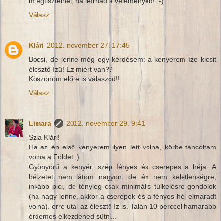
m,egtisztelnél, ha leírnád a véleményed! :-)
Válasz
Klári
2012. november 27. 17:45
Bocsi, de lenne még egy kérdésem: a kenyerem íze kicsit
élesztő ízű! Ez miért van??
Köszönöm előre is válaszod!!
Válasz
Limara
2012. november 29. 9:41
Szia Klári!
Ha az én első kenyerem ilyen lett volna, körbe táncoltam
volna a Földet :)
Gyönyörű a kenyér, szép fényes és cserepes a héja. A
bélzetet nem látom nagyon, de én nem keletlenségre,
inkább pici, de tényleg csak minimális túlkelésre gondolok
(ha nagy lenne, akkor a cserepek és a fényes héj elmaradt
volna). erre utal az élesztő íz is. Talán 10 perccel hamarabb
érdemes elkezdened sütni...