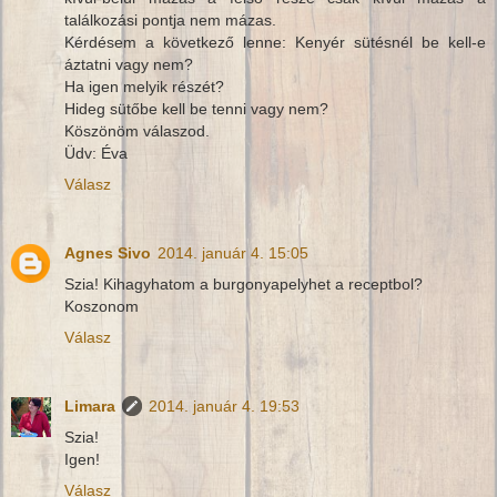
találkozási pontja nem mázas.
Kérdésem a következő lenne: Kenyér sütésnél be kell-e
áztatni vagy nem?
Ha igen melyik részét?
Hideg sütőbe kell be tenni vagy nem?
Köszönöm válaszod.
Üdv: Éva
Válasz
Agnes Sivo
2014. január 4. 15:05
Szia! Kihagyhatom a burgonyapelyhet a receptbol?
Koszonom
Válasz
Limara
2014. január 4. 19:53
Szia!
Igen!
Válasz