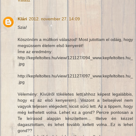
Klári
2012. november 27. 14:09
Szia!
Köszönöm a múltkori válaszod! Most jutottam el odáig, hogy
megsüssem életem első kenyerét!
Íme az eredmény:
http://kepfeltoltes.hu/view/121127/094_www.kepfeltoltes.hu_
.jpg
http://kepfeltoltes.hu/view/121127/097_www.kepfeltoltes.hu_
.jpg
Vélemény: Kívülről tökéletes lett(ahhoz képest legalábbis,
hogy ez az első kenyerem). Viszont a belsejével nem
vagyok teljesen elégedett, kicsit sűrű lett. Az a tippem, hogy
még kelhetett volna. Lehet ez a gond? Percre pontosan a
Te leírásod alapján készítettem... Illetve én kézzel
dagasztottam, és lehet tovább kellett volna...Ez is lehet
gond??