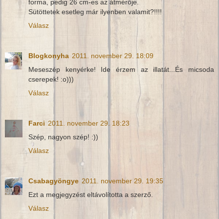
forma, pedig 26 cm-es az átmérője.
Sütöttetek esetleg már ilyenben valamit?!!!!
Válasz
Blogkonyha
2011. november 29. 18:09
Meseszép kenyérke! Ide érzem az illatát...És micsoda
cserepek! :o)))
Válasz
Farci
2011. november 29. 18:23
Szép, nagyon szép! :))
Válasz
Csabagyöngye
2011. november 29. 19:35
Ezt a megjegyzést eltávolította a szerző.
Válasz