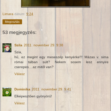
Limara
dátum:
9:24
Megosztás
53 megjegyzés:
Szila
2011. november 29. 9:38
Szia,
hű, ez megint egy meseszép kenyérke!!! Mázas v. sima
római tálban sült? Nekem sosem lesz ennyire
cserepes....az mitől van?
Válasz
Dominika
2011. november 29. 9:41
Elképesztően gyönyörű!
Válasz