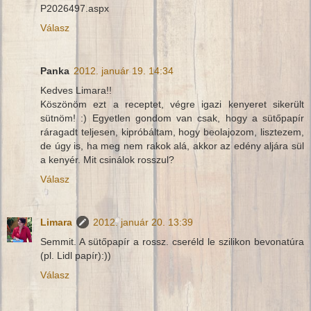
P2026497.aspx
Válasz
Panka
2012. január 19. 14:34
Kedves Limara!!
Köszönöm ezt a receptet, végre igazi kenyeret sikerült
sütnöm! :) Egyetlen gondom van csak, hogy a sütőpapír
ráragadt teljesen, kipróbáltam, hogy beolajozom, lisztezem,
de úgy is, ha meg nem rakok alá, akkor az edény aljára sül
a kenyér. Mit csinálok rosszul?
Válasz
Limara
2012. január 20. 13:39
Semmit. A sütőpapír a rossz. cseréld le szilikon bevonatúra
(pl. Lidl papír):))
Válasz