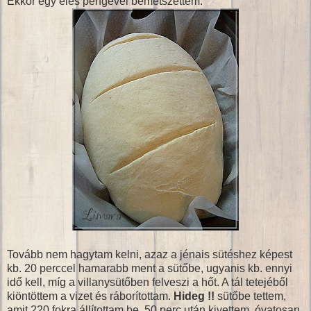
Ekkor egy éles pengével bemetszettem:
Tovább nem hagytam kelni, azaz a jénais sütéshez képest
kb. 20 perccel hamarabb ment a sütőbe, ugyanis kb. ennyi
idő kell, míg a villanysütőben felveszi a hőt. A tál tetejéből
kiöntöttem a vizet és ráborítottam.
Hideg !!
sütőbe tettem,
amit 220 fokra állítottam be. 50 perc után kivettem, óvatosan