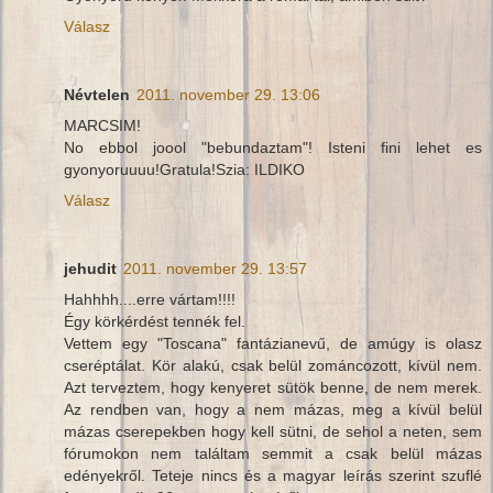
Válasz
Névtelen
2011. november 29. 13:06
MARCSIM!
No ebbol joool "bebundaztam"! Isteni fini lehet es
gyonyoruuuu!Gratula!Szia: ILDIKO
Válasz
jehudit
2011. november 29. 13:57
Hahhhh....erre vártam!!!!
Égy körkérdést tennék fel.
Vettem egy "Toscana" fantázianevű, de amúgy is olasz
cseréptálat. Kör alakú, csak belül zománcozott, kívül nem.
Azt terveztem, hogy kenyeret sütök benne, de nem merek.
Az rendben van, hogy a nem mázas, meg a kívül belül
mázas cserepekben hogy kell sütni, de sehol a neten, sem
fórumokon nem találtam semmit a csak belül mázas
edényekről. Teteje nincs és a magyar leírás szerint szuflé