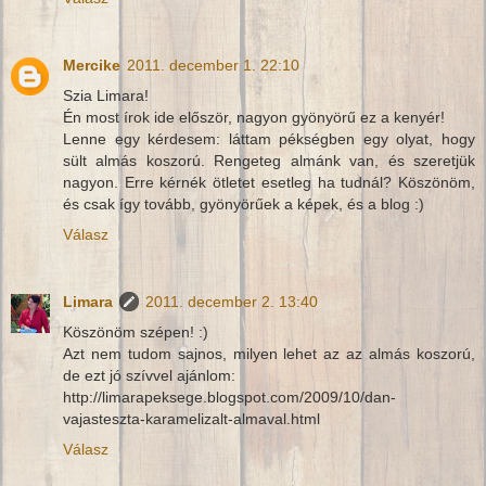
Mercike
2011. december 1. 22:10
Szia Limara!
Én most írok ide először, nagyon gyönyörű ez a kenyér!
Lenne egy kérdesem: láttam pékségben egy olyat, hogy
sült almás koszorú. Rengeteg almánk van, és szeretjük
nagyon. Erre kérnék ötletet esetleg ha tudnál? Köszönöm,
és csak így tovább, gyönyörűek a képek, és a blog :)
Válasz
Limara
2011. december 2. 13:40
Köszönöm szépen! :)
Azt nem tudom sajnos, milyen lehet az az almás koszorú,
de ezt jó szívvel ajánlom:
http://limarapeksege.blogspot.com/2009/10/dan-
vajasteszta-karamelizalt-almaval.html
Válasz