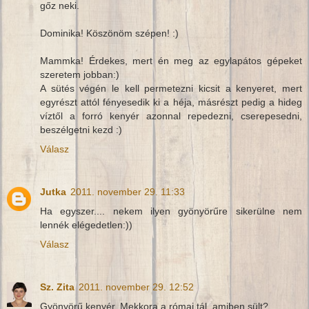
gőz neki.
Dominika! Köszönöm szépen! :)
Mammka! Érdekes, mert én meg az egylapátos gépeket
szeretem jobban:)
A sütés végén le kell permetezni kicsit a kenyeret, mert
egyrészt attól fényesedik ki a héja, másrészt pedig a hideg
víztől a forró kenyér azonnal repedezni, cserepesedni,
beszélgetni kezd :)
Válasz
Jutka
2011. november 29. 11:33
Ha egyszer.... nekem ilyen gyönyörűre sikerülne nem
lennék elégedetlen:))
Válasz
Sz. Zita
2011. november 29. 12:52
Gyönyörű kenyér. Mekkora a római tál, amiben sült?