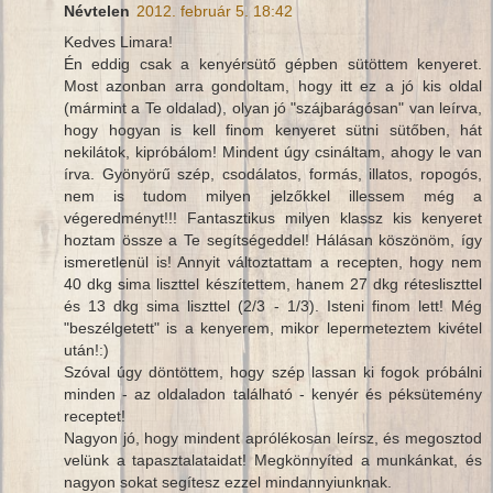
Névtelen
2012. február 5. 18:42
Kedves Limara!
Én eddig csak a kenyérsütő gépben sütöttem kenyeret.
Most azonban arra gondoltam, hogy itt ez a jó kis oldal
(mármint a Te oldalad), olyan jó "szájbarágósan" van leírva,
hogy hogyan is kell finom kenyeret sütni sütőben, hát
nekilátok, kipróbálom! Mindent úgy csináltam, ahogy le van
írva. Gyönyörű szép, csodálatos, formás, illatos, ropogós,
nem is tudom milyen jelzőkkel illessem még a
végeredményt!!! Fantasztikus milyen klassz kis kenyeret
hoztam össze a Te segítségeddel! Hálásan köszönöm, így
ismeretlenül is! Annyit változtattam a recepten, hogy nem
40 dkg sima liszttel készítettem, hanem 27 dkg rétesliszttel
és 13 dkg sima liszttel (2/3 - 1/3). Isteni finom lett! Még
"beszélgetett" is a kenyerem, mikor lepermeteztem kivétel
után!:)
Szóval úgy döntöttem, hogy szép lassan ki fogok próbálni
minden - az oldaladon található - kenyér és péksütemény
receptet!
Nagyon jó, hogy mindent aprólékosan leírsz, és megosztod
velünk a tapasztalataidat! Megkönnyíted a munkánkat, és
nagyon sokat segítesz ezzel mindannyiunknak.