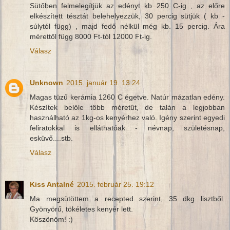
Sütőben felmelegítjük az edényt kb 250 C-ig , az előre
elkészített tésztát belehelyezzük, 30 percig sütjük ( kb -
súlytól függ) , majd fedő nélkül még kb. 15 percig. Ára
mérettől függ 8000 Ft-tól 12000 Ft-ig.
Válasz
Unknown
2015. január 19. 13:24
Magas tüzű kerámia 1260 C égetve. Natúr mázatlan edény.
Készítek belőle több méretűt, de talán a legjobban
használható az 1kg-os kenyérhez való. Igény szerint egyedi
feliratokkal is elláthatóak - névnap, születésnap,
esküvő....stb.
Válasz
Kiss Antalné
2015. február 25. 19:12
Ma megsütöttem a recepted szerint, 35 dkg lisztből.
Gyönyörű, tökéletes kenyér lett.
Köszönöm! :)