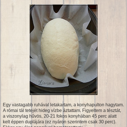
Egy vastagabb ruhával letakartam, a konyhapulton hagytam.
A római tál tetejét hideg vízbe áztattam. Figyeltem a tésztát,
a viszonylag hűvös, 20-21 fokos konyhában 45 perc alatt
kelt éppen duplájára (ez nyáron szerintem csak 30 perc).