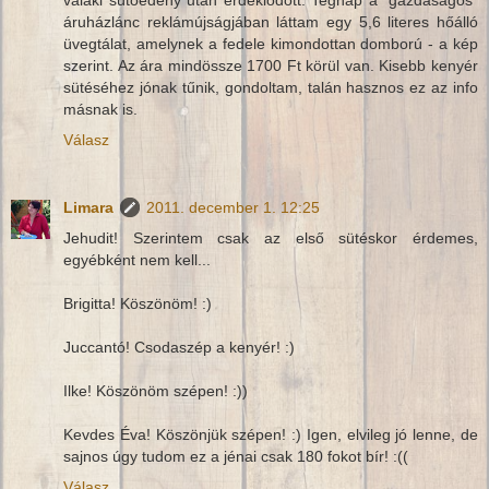
áruházlánc reklámújságjában láttam egy 5,6 literes hőálló
üvegtálat, amelynek a fedele kimondottan domború - a kép
szerint. Az ára mindössze 1700 Ft körül van. Kisebb kenyér
sütéséhez jónak tűnik, gondoltam, talán hasznos ez az info
másnak is.
Válasz
Limara
2011. december 1. 12:25
Jehudit! Szerintem csak az első sütéskor érdemes,
egyébként nem kell...
Brigitta! Köszönöm! :)
Juccantó! Csodaszép a kenyér! :)
Ilke! Köszönöm szépen! :))
Kevdes Éva! Köszönjük szépen! :) Igen, elvileg jó lenne, de
sajnos úgy tudom ez a jénai csak 180 fokot bír! :((
Válasz