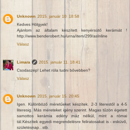
Unknown
2015. január 10. 18:58
Kedves Hölgyek!
Ajánlom az általam készített kenyérsütő kerámiát !
http://www.benderobert.hu/urna/item/299/asInline
Válasz
Limara
2015. január 11. 18:41
Csodaszép! Lehet róla tudni bővebben?
Válasz
Unknown
2015. január 15. 20:45
Igen. Különböző méretűeket készítek. 2-3 literestől a 4-5
literesig. Más méreteket igény szerint. Magas tűzön égetett
samottos kerámia edény máz nélkül, mint a római
tál.Készítek egyedi megrendelésre feliratosakat is - esküvő,
születésnap...stb.