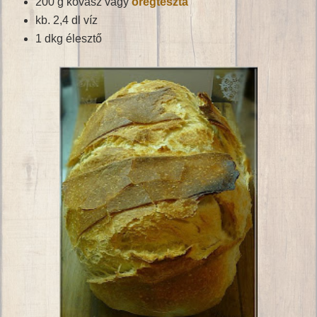
200 g kovász vagy
öregtészta
kb. 2,4 dl víz
1 dkg élesztő