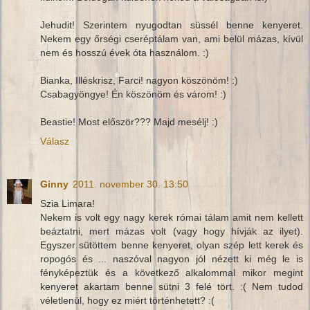
Jehudit! Szerintem nyugodtan süssél benne kenyeret.
Nekem egy őrségi cseréptálam van, ami belül mázas, kívül
nem és hosszú évek óta használom. :)
Bianka, Illéskrisz, Farci! nagyon köszönöm! :)
Csabagyöngye! Én köszönöm és várom! :)
Beastie! Most először??? Majd mesélj! :)
Válasz
Ginny
2011. november 30. 13:50
Szia Limara!
Nekem is volt egy nagy kerek római tálam amit nem kellett
beáztatni, mert mázas volt (vagy hogy hívják az ilyet).
Egyszer sütöttem benne kenyeret, olyan szép lett kerek és
ropogós és ... naszóval nagyon jól nézett ki még le is
fényképeztük és a következő alkalommal mikor megint
kenyeret akartam benne sütni 3 felé tört. :( Nem tudod
véletlenül, hogy ez miért történhetett? :(