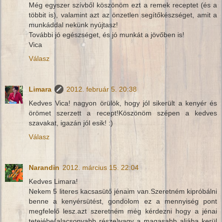
Még egyszer szívből köszönöm ezt a remek receptet (és a
többit is), valamint azt az önzetlen segítőkészséget, amit a
munkáddal nekünk nyújtasz!
További jó egészséget, és jó munkát a jövőben is!
Vica
Válasz
Limara
2012. február 5. 20:38
Kedves Vica! nagyon örülök, hogy jól sikerült a kenyér és
örömet szerzett a recept!Köszönöm szépen a kedves
szavakat, igazán jól esik! :)
Válasz
Narandin
2012. március 15. 22:04
Kedves Limara!
Nekem 5 literes kacsasütő jénaim van.Szeretném kipróbálni
benne a kenyérsütést, gondolom ez a mennyiség pont
megfelelő lesz.azt szeretném még kérdezni hogy a jénai
tetejébe(alacsonyabb része)vagy a magasabb aljába kerül