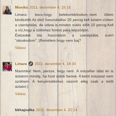
Monika
2011. december 4. 15:15
Limara: bocs,hogy belekontárkodom,:nem tőlem
kérdezték.Az első használatkor 20 percig kell áztatni vízben
a cseréptálat, de utána is,minden sütés előtt 10 percig.Kell
a víz,hogy a sütéshez fontos pára képződjön.
Évtizedek óta használom a cseréptálat, ezért
"okoskodom".:)Remélem,hogy nem baj?
Válasz
Limara
2011. december 4. 18:30
Mammka! Nem, persze, hogy nem. A mázatlan tálat én is
áztatom mindig, ha húst sütök benne. A belül mázasat nem
szoktam. A kenyérsütéshez viszont elég csak a tetőt
áztatni:)
Válasz
bkhajnalka
2011. december 4. 22:14