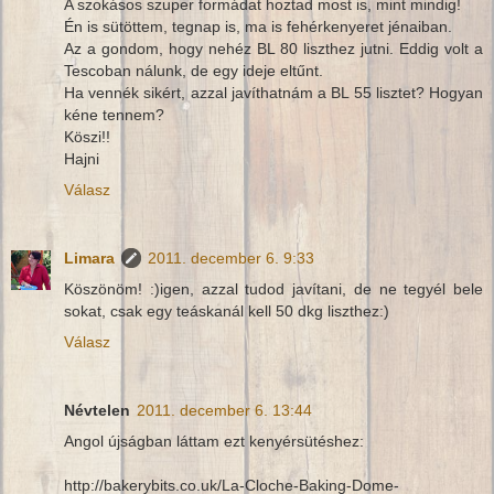
A szokásos szuper formádat hoztad most is, mint mindig!
Én is sütöttem, tegnap is, ma is fehérkenyeret jénaiban.
Az a gondom, hogy nehéz BL 80 liszthez jutni. Eddig volt a
Tescoban nálunk, de egy ideje eltűnt.
Ha vennék sikért, azzal javíthatnám a BL 55 lisztet? Hogyan
kéne tennem?
Köszi!!
Hajni
Válasz
Limara
2011. december 6. 9:33
Köszönöm! :)igen, azzal tudod javítani, de ne tegyél bele
sokat, csak egy teáskanál kell 50 dkg liszthez:)
Válasz
Névtelen
2011. december 6. 13:44
Angol újságban láttam ezt kenyérsütéshez:
http://bakerybits.co.uk/La-Cloche-Baking-Dome-