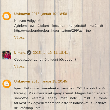
Unknown
2015. január 10. 18:58
Kedves Hölgyek!
Ajánlom az általam készített kenyérsütő kerámiát !
http://www.benderobert.hu/urna/item/299/asInline
Válasz
Limara
2015. január 11. 18:41
Csodaszép! Lehet róla tudni bővebben?
Válasz
Unknown
2015. január 15. 20:45
Igen. Különböző méretűeket készítek. 2-3 literestől a 4-5
literesig. Más méreteket igény szerint. Magas tűzön égetett
samottos kerámia edény máz nélkül, mint a római
tál.Készítek egyedi megrendelésre feliratosakat is - esküvő,
születésnap...stb.