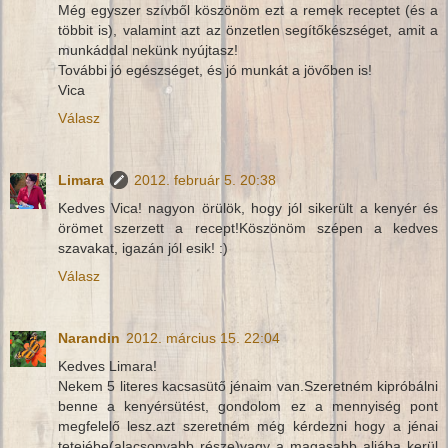
Még egyszer szívből köszönöm ezt a remek receptet (és a
többit is), valamint azt az önzetlen segítőkészséget, amit a
munkáddal nekünk nyújtasz!
További jó egészséget, és jó munkát a jövőben is!
Vica
Válasz
Limara
2012. február 5. 20:38
Kedves Vica! nagyon örülök, hogy jól sikerült a kenyér és
örömet szerzett a recept!Köszönöm szépen a kedves
szavakat, igazán jól esik! :)
Válasz
Narandin
2012. március 15. 22:04
Kedves Limara!
Nekem 5 literes kacsasütő jénaim van.Szeretném kipróbálni
benne a kenyérsütést, gondolom ez a mennyiség pont
megfelelő lesz.azt szeretném még kérdezni hogy a jénai
tetejébe(alacsonyabb része)vagy a magasabb aljába kerül