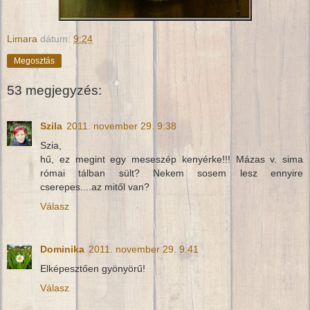
Limara
dátum:
9:24
Megosztás
53 megjegyzés:
Szila
2011. november 29. 9:38
Szia,
hű, ez megint egy meseszép kenyérke!!! Mázas v. sima
római tálban sült? Nekem sosem lesz ennyire
cserepes....az mitől van?
Válasz
Dominika
2011. november 29. 9:41
Elképesztően gyönyörű!
Válasz