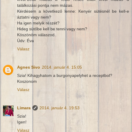
találkozási pontja nem mázas.
Kérdésem a következő lenne: Kenyér sütésnél be kell-e
áztatni vagy nem?
Ha igen melyik részét?
Hideg sütőbe kell be tenni vagy nem?
Köszönöm válaszod.
Üdv: Éva
Válasz
Agnes Sivo
2014. január 4. 15:05
Szia! Kihagyhatom a burgonyapelyhet a receptbol?
Koszonom
Válasz
Limara
2014. január 4. 19:53
Szia!
Igen!
Válasz