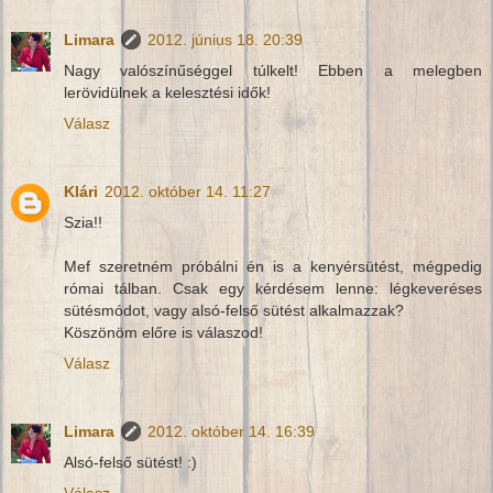
Limara
2012. június 18. 20:39
Nagy valószínűséggel túlkelt! Ebben a melegben
lerövidülnek a kelesztési idők!
Válasz
Klári
2012. október 14. 11:27
Szia!!
Mef szeretném próbálni én is a kenyérsütést, mégpedig
római tálban. Csak egy kérdésem lenne: légkeveréses
sütésmódot, vagy alsó-felső sütést alkalmazzak?
Köszönöm előre is válaszod!
Válasz
Limara
2012. október 14. 16:39
Alsó-felső sütést! :)
Válasz