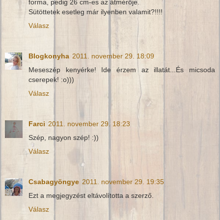
forma, pedig 26 cm-es az átmérője.
Sütöttetek esetleg már ilyenben valamit?!!!!
Válasz
Blogkonyha
2011. november 29. 18:09
Meseszép kenyérke! Ide érzem az illatát...És micsoda
cserepek! :o)))
Válasz
Farci
2011. november 29. 18:23
Szép, nagyon szép! :))
Válasz
Csabagyöngye
2011. november 29. 19:35
Ezt a megjegyzést eltávolította a szerző.
Válasz