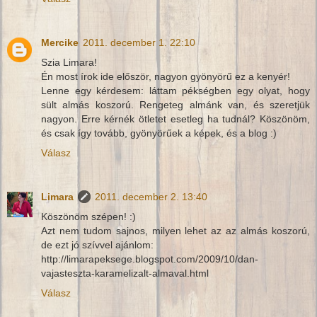
Mercike
2011. december 1. 22:10
Szia Limara!
Én most írok ide először, nagyon gyönyörű ez a kenyér!
Lenne egy kérdesem: láttam pékségben egy olyat, hogy
sült almás koszorú. Rengeteg almánk van, és szeretjük
nagyon. Erre kérnék ötletet esetleg ha tudnál? Köszönöm,
és csak így tovább, gyönyörűek a képek, és a blog :)
Válasz
Limara
2011. december 2. 13:40
Köszönöm szépen! :)
Azt nem tudom sajnos, milyen lehet az az almás koszorú,
de ezt jó szívvel ajánlom:
http://limarapeksege.blogspot.com/2009/10/dan-
vajasteszta-karamelizalt-almaval.html
Válasz