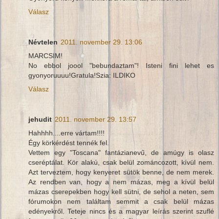
Válasz
Névtelen
2011. november 29. 13:06
MARCSIM!
No ebbol joool "bebundaztam"! Isteni fini lehet es
gyonyoruuuu!Gratula!Szia: ILDIKO
Válasz
jehudit
2011. november 29. 13:57
Hahhhh....erre vártam!!!!
Égy körkérdést tennék fel.
Vettem egy "Toscana" fantázianevű, de amúgy is olasz
cseréptálat. Kör alakú, csak belül zománcozott, kívül nem.
Azt terveztem, hogy kenyeret sütök benne, de nem merek.
Az rendben van, hogy a nem mázas, meg a kívül belül
mázas cserepekben hogy kell sütni, de sehol a neten, sem
fórumokon nem találtam semmit a csak belül mázas
edényekről. Teteje nincs és a magyar leírás szerint szuflé