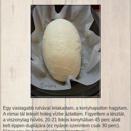
Egy vastagabb ruhával letakartam, a konyhapulton hagytam.
A római tál tetejét hideg vízbe áztattam. Figyeltem a tésztát,
a viszonylag hűvös, 20-21 fokos konyhában 45 perc alatt
kelt éppen duplájára (ez nyáron szerintem csak 30 perc).