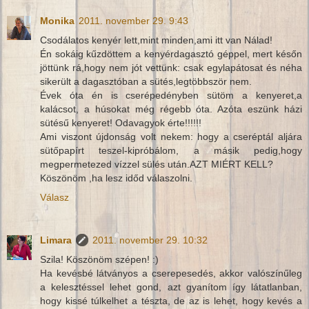
Monika
2011. november 29. 9:43
Csodálatos kenyér lett,mint minden,ami itt van Nálad!
Én sokáig kűzdöttem a kenyérdagasztó géppel, mert későn
jöttünk rá,hogy nem jót vettünk: csak egylapátosat és néha
sikerült a dagasztóban a sütés,legtöbbször nem.
Évek óta én is cserépedényben sütöm a kenyeret,a
kalácsot, a húsokat még régebb óta. Azóta eszünk házi
sütésű kenyeret! Odavagyok érte!!!!!!
Ami viszont újdonság volt nekem: hogy a cseréptál aljára
sütőpapírt teszel-kipróbálom, a másik pedig,hogy
megpermetezed vízzel sülés után.AZT MIÉRT KELL?
Köszönöm ,ha lesz időd válaszolni.
Válasz
Limara
2011. november 29. 10:32
Szila! Köszönöm szépen! :)
Ha kevésbé látványos a cserepesedés, akkor valószínűleg
a kelesztéssel lehet gond, azt gyanítom így látatlanban,
hogy kissé túlkelhet a tészta, de az is lehet, hogy kevés a