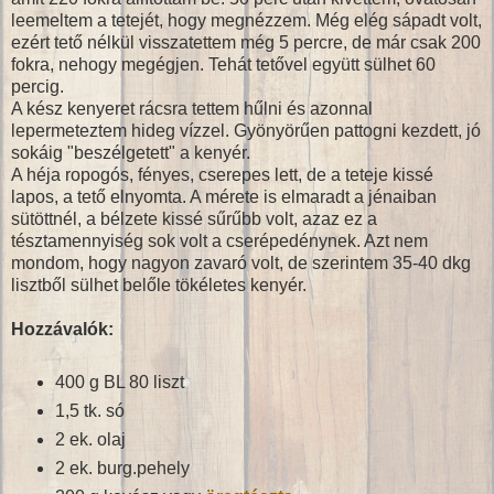
leemeltem a tetejét, hogy megnézzem. Még elég sápadt volt,
ezért tető nélkül visszatettem még 5 percre, de már csak 200
fokra, nehogy megégjen. Tehát tetővel együtt sülhet 60
percig.
A kész kenyeret rácsra tettem hűlni és azonnal
lepermeteztem hideg vízzel. Gyönyörűen pattogni kezdett, jó
sokáig "beszélgetett" a kenyér.
A héja ropogós, fényes, cserepes lett, de a teteje kissé
lapos, a tető elnyomta. A mérete is elmaradt a jénaiban
sütöttnél, a bélzete kissé sűrűbb volt, azaz ez a
tésztamennyiség sok volt a cserépedénynek. Azt nem
mondom, hogy nagyon zavaró volt, de szerintem 35-40 dkg
lisztből sülhet belőle tökéletes kenyér.
Hozzávalók:
400 g BL 80 liszt
1,5 tk. só
2 ek. olaj
2 ek. burg.pehely