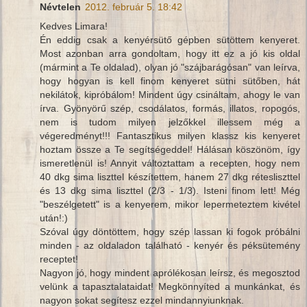
Névtelen
2012. február 5. 18:42
Kedves Limara!
Én eddig csak a kenyérsütő gépben sütöttem kenyeret.
Most azonban arra gondoltam, hogy itt ez a jó kis oldal
(mármint a Te oldalad), olyan jó "szájbarágósan" van leírva,
hogy hogyan is kell finom kenyeret sütni sütőben, hát
nekilátok, kipróbálom! Mindent úgy csináltam, ahogy le van
írva. Gyönyörű szép, csodálatos, formás, illatos, ropogós,
nem is tudom milyen jelzőkkel illessem még a
végeredményt!!! Fantasztikus milyen klassz kis kenyeret
hoztam össze a Te segítségeddel! Hálásan köszönöm, így
ismeretlenül is! Annyit változtattam a recepten, hogy nem
40 dkg sima liszttel készítettem, hanem 27 dkg rétesliszttel
és 13 dkg sima liszttel (2/3 - 1/3). Isteni finom lett! Még
"beszélgetett" is a kenyerem, mikor lepermeteztem kivétel
után!:)
Szóval úgy döntöttem, hogy szép lassan ki fogok próbálni
minden - az oldaladon található - kenyér és péksütemény
receptet!
Nagyon jó, hogy mindent aprólékosan leírsz, és megosztod
velünk a tapasztalataidat! Megkönnyíted a munkánkat, és
nagyon sokat segítesz ezzel mindannyiunknak.