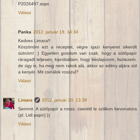
P2026497.aspx
Válasz
Panka
2012. január 19. 14:34
Kedves Limara!!
Köszönöm ezt a receptet, végre igazi kenyeret sikerült
sütnöm! :) Egyetlen gondom van csak, hogy a sütőpapír
ráragadt teljesen, kipróbáltam, hogy beolajozom, lisztezem,
de úgy is, ha meg nem rakok alá, akkor az edény aljára sül
a kenyér. Mit csinálok rosszul?
Válasz
Limara
2012. január 20. 13:39
Semmit. A sütőpapír a rossz. cseréld le szilikon bevonatúra
(pl. Lidl papír):))
Válasz