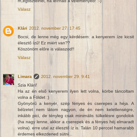
m,egtisztelnél, ha leírnád a véleményed! :-)
Válasz
Klári
2012. november 27. 17:45
Bocsi, de lenne még egy kérdésem: a kenyerem íze kicsit
élesztő ízű! Ez miért van??
Köszönöm előre is válaszod!!
Válasz
Limara
2012. november 29. 9:41
Szia Klári!
Ha az én első kenyerem ilyen lett volna, körbe táncoltam
volna a Földet :)
Gyönyörű a kenyér, szép fényes és cserepes a héja. A
bélzetet nem látom nagyon, de én nem keletlenségre,
inkább pici, de tényleg csak minimális túlkelésre gondolok
(ha nagy lenne, akkor a cserepek és a fényes héj elmaradt
volna). erre utal az élesztő íz is. Talán 10 perccel hamarabb
érdemes elkezdened sütni...