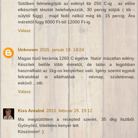
Sütőben felmelegítjük az edényt kb 250 C-ig , az előre
elkészített tésztát belehelyezzük, 30 percig sütjük ( kb -
súlytól függ) , majd fedő nélkül még kb. 15 percig. Ára
mérettől függ 8000 Ft-tól 12000 Ft-ig.
Válasz
Unknown
2015. január 19. 13:24
Magas tüzű kerámia 1260 C égetve. Natúr mázatlan edény.
Készítek belőle több méretűt, de talán a legjobban
használható az 1kg-os kenyérhez való. Igény szerint egyedi
feliratokkal is elláthatóak - névnap, születésnap,
esküvő....stb.
Válasz
Kiss Antalné
2015. február 25. 19:12
Ma megsütöttem a recepted szerint, 35 dkg lisztből.
Gyönyörű, tökéletes kenyér lett.
Köszönöm! :)