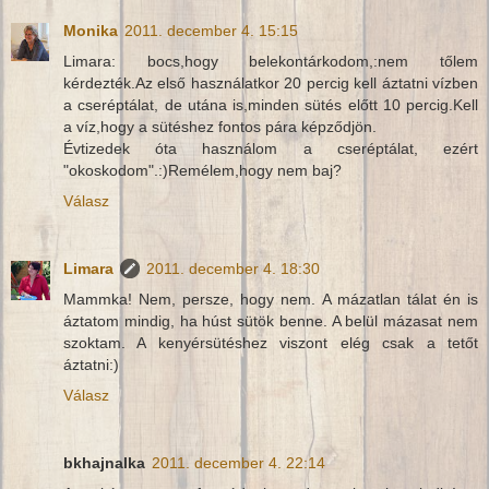
Monika
2011. december 4. 15:15
Limara: bocs,hogy belekontárkodom,:nem tőlem
kérdezték.Az első használatkor 20 percig kell áztatni vízben
a cseréptálat, de utána is,minden sütés előtt 10 percig.Kell
a víz,hogy a sütéshez fontos pára képződjön.
Évtizedek óta használom a cseréptálat, ezért
"okoskodom".:)Remélem,hogy nem baj?
Válasz
Limara
2011. december 4. 18:30
Mammka! Nem, persze, hogy nem. A mázatlan tálat én is
áztatom mindig, ha húst sütök benne. A belül mázasat nem
szoktam. A kenyérsütéshez viszont elég csak a tetőt
áztatni:)
Válasz
bkhajnalka
2011. december 4. 22:14