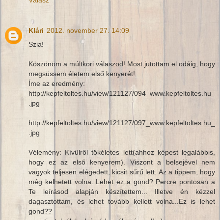
Klári
2012. november 27. 14:09
Szia!
Köszönöm a múltkori válaszod! Most jutottam el odáig, hogy
megsüssem életem első kenyerét!
Íme az eredmény:
http://kepfeltoltes.hu/view/121127/094_www.kepfeltoltes.hu_
.jpg
http://kepfeltoltes.hu/view/121127/097_www.kepfeltoltes.hu_
.jpg
Vélemény: Kívülről tökéletes lett(ahhoz képest legalábbis,
hogy ez az első kenyerem). Viszont a belsejével nem
vagyok teljesen elégedett, kicsit sűrű lett. Az a tippem, hogy
még kelhetett volna. Lehet ez a gond? Percre pontosan a
Te leírásod alapján készítettem... Illetve én kézzel
dagasztottam, és lehet tovább kellett volna...Ez is lehet
gond??