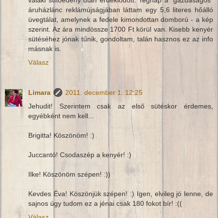
áruházlánc reklámújságjában láttam egy 5,6 literes hőálló
üvegtálat, amelynek a fedele kimondottan domború - a kép
szerint. Az ára mindössze 1700 Ft körül van. Kisebb kenyér
sütéséhez jónak tűnik, gondoltam, talán hasznos ez az info
másnak is.
Válasz
Limara
2011. december 1. 12:25
Jehudit! Szerintem csak az első sütéskor érdemes,
egyébként nem kell...
Brigitta! Köszönöm! :)
Juccantó! Csodaszép a kenyér! :)
Ilke! Köszönöm szépen! :))
Kevdes Éva! Köszönjük szépen! :) Igen, elvileg jó lenne, de
sajnos úgy tudom ez a jénai csak 180 fokot bír! :((
Válasz