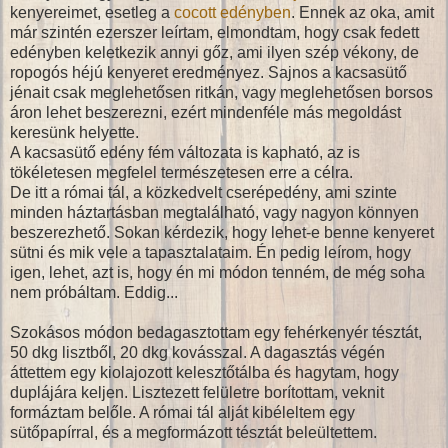
kenyereimet, esetleg a
cocott edényben
. Ennek az oka, amit
már szintén ezerszer leírtam, elmondtam, hogy csak fedett
edényben keletkezik annyi gőz, ami ilyen szép vékony, de
ropogós héjú kenyeret eredményez. Sajnos a kacsasütő
jénait csak meglehetősen ritkán, vagy meglehetősen borsos
áron lehet beszerezni, ezért mindenféle más megoldást
keresünk helyette.
A kacsasütő edény fém változata is kapható, az is
tökéletesen megfelel természetesen erre a célra.
De itt a római tál, a közkedvelt cserépedény, ami szinte
minden háztartásban megtalálható, vagy nagyon könnyen
beszerezhető. Sokan kérdezik, hogy lehet-e benne kenyeret
sütni és mik vele a tapasztalataim. Én pedig leírom, hogy
igen, lehet, azt is, hogy én mi módon tenném, de még soha
nem próbáltam. Eddig...
Szokásos módon bedagasztottam egy fehérkenyér tésztát,
50 dkg lisztből, 20 dkg kovásszal. A dagasztás végén
áttettem egy kiolajozott kelesztőtálba és hagytam, hogy
duplájára keljen. Lisztezett felületre borítottam, veknit
formáztam belőle. A római tál alját kibéleltem egy
sütőpapírral, és a megformázott tésztát beleültettem.