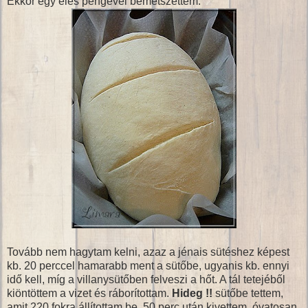
Ekkor egy éles pengével bemetszettem:
Tovább nem hagytam kelni, azaz a jénais sütéshez képest
kb. 20 perccel hamarabb ment a sütőbe, ugyanis kb. ennyi
idő kell, míg a villanysütőben felveszi a hőt. A tál tetejéből
kiöntöttem a vizet és ráborítottam.
Hideg !!
sütőbe tettem,
amit 220 fokra állítottam be. 50 perc után kivettem, óvatosan