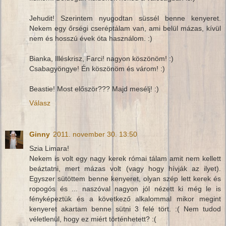
Jehudit! Szerintem nyugodtan süssél benne kenyeret.
Nekem egy őrségi cseréptálam van, ami belül mázas, kívül
nem és hosszú évek óta használom. :)
Bianka, Illéskrisz, Farci! nagyon köszönöm! :)
Csabagyöngye! Én köszönöm és várom! :)
Beastie! Most először??? Majd mesélj! :)
Válasz
Ginny
2011. november 30. 13:50
Szia Limara!
Nekem is volt egy nagy kerek római tálam amit nem kellett
beáztatni, mert mázas volt (vagy hogy hívják az ilyet).
Egyszer sütöttem benne kenyeret, olyan szép lett kerek és
ropogós és ... naszóval nagyon jól nézett ki még le is
fényképeztük és a következő alkalommal mikor megint
kenyeret akartam benne sütni 3 felé tört. :( Nem tudod
véletlenül, hogy ez miért történhetett? :(