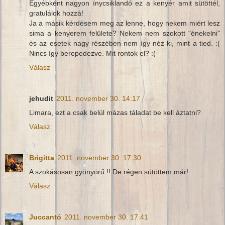
Egyébként nagyon ínycsiklandó ez a kenyér amit sütöttél,
gratulálok hozzá!
Ja a másik kérdésem meg az lenne, hogy nekem miért lesz
sima a kenyerem felülete? Nekem nem szokott "énekelni"
és az esetek nagy részében nem így néz ki, mint a tied. :(
Nincs így berepedezve. Mit rontok el? :(
Válasz
jehudit
2011. november 30. 14:17
Limara, ezt a csak belül mázas táladat be kell áztatni?
Válasz
Brigitta
2011. november 30. 17:30
A szokásosan gyönyörű.!! De régen sütöttem már!
Válasz
Juccantó
2011. november 30. 17:41