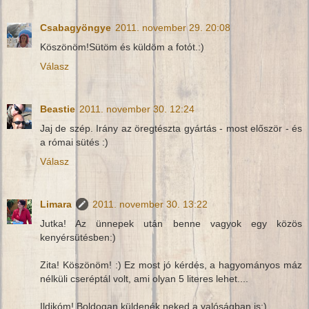
Csabagyöngye
2011. november 29. 20:08
Köszönöm!Sütöm és küldöm a fotót.:)
Válasz
Beastie
2011. november 30. 12:24
Jaj de szép. Irány az öregtészta gyártás - most először - és
a római sütés :)
Válasz
Limara
2011. november 30. 13:22
Jutka! Az ünnepek után benne vagyok egy közös
kenyérsütésben:)
Zita! Köszönöm! :) Ez most jó kérdés, a hagyományos máz
nélküli cseréptál volt, ami olyan 5 literes lehet....
Ildikóm! Boldogan küldenék neked a valóságban is:)