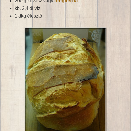
200 g kovász vagy
öregtészta
kb. 2,4 dl víz
1 dkg élesztő