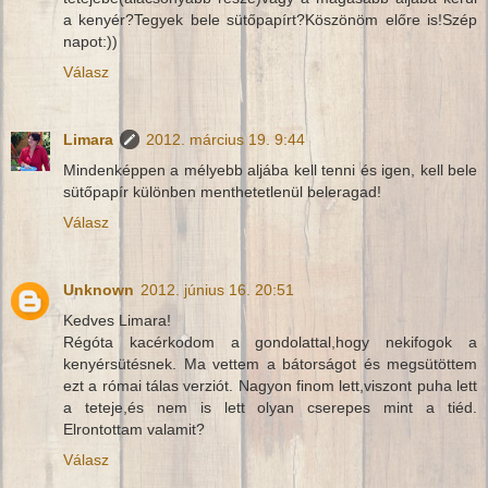
a kenyér?Tegyek bele sütőpapírt?Köszönöm előre is!Szép
napot:))
Válasz
Limara
2012. március 19. 9:44
Mindenképpen a mélyebb aljába kell tenni és igen, kell bele
sütőpapír különben menthetetlenül beleragad!
Válasz
Unknown
2012. június 16. 20:51
Kedves Limara!
Régóta kacérkodom a gondolattal,hogy nekifogok a
kenyérsütésnek. Ma vettem a bátorságot és megsütöttem
ezt a római tálas verziót. Nagyon finom lett,viszont puha lett
a teteje,és nem is lett olyan cserepes mint a tiéd.
Elrontottam valamit?
Válasz