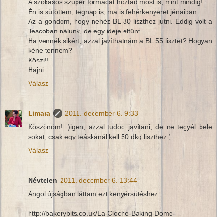
A szokásos szuper formádat hoztad most is, mint mindig!
Én is sütöttem, tegnap is, ma is fehérkenyeret jénaiban.
Az a gondom, hogy nehéz BL 80 liszthez jutni. Eddig volt a
Tescoban nálunk, de egy ideje eltűnt.
Ha vennék sikért, azzal javíthatnám a BL 55 lisztet? Hogyan
kéne tennem?
Köszi!!
Hajni
Válasz
Limara
2011. december 6. 9:33
Köszönöm! :)igen, azzal tudod javítani, de ne tegyél bele
sokat, csak egy teáskanál kell 50 dkg liszthez:)
Válasz
Névtelen
2011. december 6. 13:44
Angol újságban láttam ezt kenyérsütéshez:
http://bakerybits.co.uk/La-Cloche-Baking-Dome-