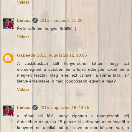
Válasz
Limara
2015. március 3. 10:20
Én köszönöm, nagyon örülök! :)
Válasz
GaBeads
2015. augusztus 12. 13:05
A vaslábasban sült kenyerednél láttam, hogy azt
előmelegíted a sütőben és a forró edénybe rakod be a
megkelt tésztát. Meg lehet ezt csinálni a római tállal is?
Illetve érdemes-e, h még ropogósabb legyen a héja?
Válasz
Limara
2015. augusztus 16. 14:45
a római tál félő, hogy elpattan...a ropogósabb héj
érdekében az utolsó 15 percre ki kell venni az edényből a
kenyeret és anélkül sütni, illetve amikor készen van, a