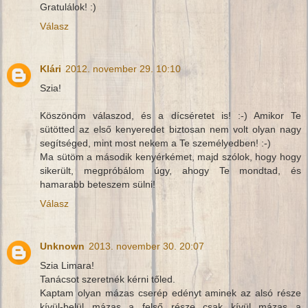
Gratulálok! :)
Válasz
Klári
2012. november 29. 10:10
Szia!
Köszönöm válaszod, és a dícséretet is! :-) Amikor Te
sütötted az első kenyeredet biztosan nem volt olyan nagy
segítséged, mint most nekem a Te személyedben! :-)
Ma sütöm a második kenyérkémet, majd szólok, hogy hogy
sikerült, megpróbálom úgy, ahogy Te mondtad, és
hamarabb beteszem sülni!
Válasz
Unknown
2013. november 30. 20:07
Szia Limara!
Tanácsot szeretnék kérni tőled.
Kaptam olyan mázas cserép edényt aminek az alsó része
kívül-belül mázas a felső része csak kívül mázas a