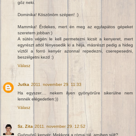
gőz neki.
Dominika! Köszönöm szépen! :)
Mammka! Érdekes, mert én meg az egylapátos gépeket
szeretem jobban:)
A sütés végén le kell permetezni kicsit a kenyeret, mert
egyrészt attól fényesedik ki a héja, másrészt pedig a hideg
víztől a forró kenyér azonnal repedezni, cserepesedni,
beszélgetni kezd :)
Válasz
Jutka
2011. november 29. 11:33
Ha egyszer.... nekem ilyen gyönyörűre sikerülne nem
lennék elégedetlen:))
Válasz
Sz. Zita
2011. november 29. 12:52
Gyönyörű kenyér. Mekkora a római tál, amiben sült?