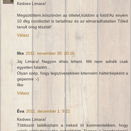
Kedves Limara!
Megsütöttem,köszönöm az ötletet,küldöm a fotót!Az enyém
10 dkg rozslisztet is tartalmaz és az elmaradhatatlan Tőled
tanult öreg tésztát!
Válasz
Ilke
2011. november 30. 20:16
Jaj Limara! Nagyon éhes lettem. Mit nem adnék csak
egyetlen falatért...
Olyan szép, hogy legszívesebben kitenném háttérképként a
gépemre :-)
Ilke
Válasz
Éva
2011. december 1. 9:21
Kedves Limara!
Többször találkoztam a neked írt kommentekben, hogy
valaki sütőedény után érdeklődött. Tegnap a "gazdaságos"