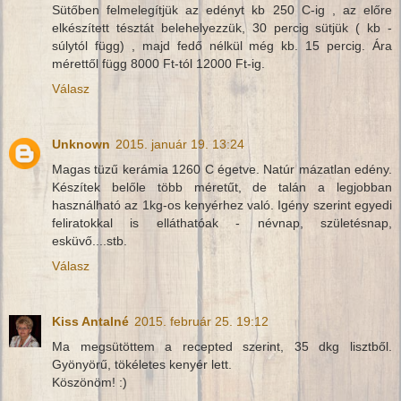
Sütőben felmelegítjük az edényt kb 250 C-ig , az előre
elkészített tésztát belehelyezzük, 30 percig sütjük ( kb -
súlytól függ) , majd fedő nélkül még kb. 15 percig. Ára
mérettől függ 8000 Ft-tól 12000 Ft-ig.
Válasz
Unknown
2015. január 19. 13:24
Magas tüzű kerámia 1260 C égetve. Natúr mázatlan edény.
Készítek belőle több méretűt, de talán a legjobban
használható az 1kg-os kenyérhez való. Igény szerint egyedi
feliratokkal is elláthatóak - névnap, születésnap,
esküvő....stb.
Válasz
Kiss Antalné
2015. február 25. 19:12
Ma megsütöttem a recepted szerint, 35 dkg lisztből.
Gyönyörű, tökéletes kenyér lett.
Köszönöm! :)