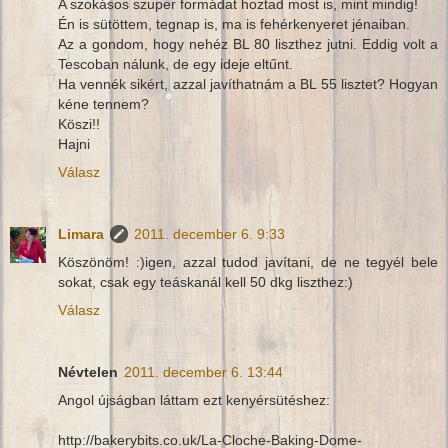
A szokásos szuper formádat hoztad most is, mint mindig!
Én is sütöttem, tegnap is, ma is fehérkenyeret jénaiban.
Az a gondom, hogy nehéz BL 80 liszthez jutni. Eddig volt a
Tescoban nálunk, de egy ideje eltűnt.
Ha vennék sikért, azzal javíthatnám a BL 55 lisztet? Hogyan
kéne tennem?
Köszi!!
Hajni
Válasz
Limara
2011. december 6. 9:33
Köszönöm! :)igen, azzal tudod javítani, de ne tegyél bele
sokat, csak egy teáskanál kell 50 dkg liszthez:)
Válasz
Névtelen
2011. december 6. 13:44
Angol újságban láttam ezt kenyérsütéshez:
http://bakerybits.co.uk/La-Cloche-Baking-Dome-