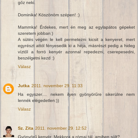
gőz neki.
Dominika! Köszönöm szépen! :)
Mammka! Érdekes, mert én meg az egylapátos gépeket
szeretem jobban:)
A sütés végén le kell permetezni kicsit a kenyeret, mert
egyrészt attól fényesedik ki a héja, másrészt pedig a hideg
víztől a forró kenyér azonnal repedezni, cserepesedni,
beszélgetni kezd :)
Válasz
Jutka
2011. november 29. 11:33
Ha egyszer.... nekem ilyen gyönyörűre sikerülne nem
lennék elégedetlen:))
Válasz
Sz. Zita
2011. november 29. 12:52
Gyönyörű kenyér. Mekkora a római tál, amiben sült?