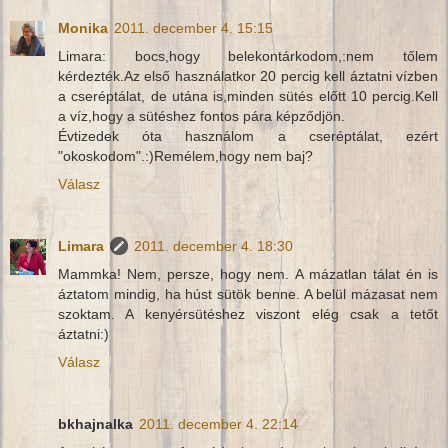
Monika
2011. december 4. 15:15
Limara: bocs,hogy belekontárkodom,:nem tőlem
kérdezték.Az első használatkor 20 percig kell áztatni vízben
a cseréptálat, de utána is,minden sütés előtt 10 percig.Kell
a víz,hogy a sütéshez fontos pára képződjön.
Évtizedek óta használom a cseréptálat, ezért
"okoskodom".:)Remélem,hogy nem baj?
Válasz
Limara
2011. december 4. 18:30
Mammka! Nem, persze, hogy nem. A mázatlan tálat én is
áztatom mindig, ha húst sütök benne. A belül mázasat nem
szoktam. A kenyérsütéshez viszont elég csak a tetőt
áztatni:)
Válasz
bkhajnalka
2011. december 4. 22:14