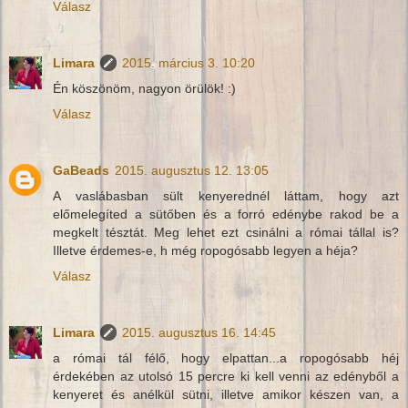
Válasz
Limara
2015. március 3. 10:20
Én köszönöm, nagyon örülök! :)
Válasz
GaBeads
2015. augusztus 12. 13:05
A vaslábasban sült kenyerednél láttam, hogy azt
előmelegíted a sütőben és a forró edénybe rakod be a
megkelt tésztát. Meg lehet ezt csinálni a római tállal is?
Illetve érdemes-e, h még ropogósabb legyen a héja?
Válasz
Limara
2015. augusztus 16. 14:45
a római tál félő, hogy elpattan...a ropogósabb héj
érdekében az utolsó 15 percre ki kell venni az edényből a
kenyeret és anélkül sütni, illetve amikor készen van, a