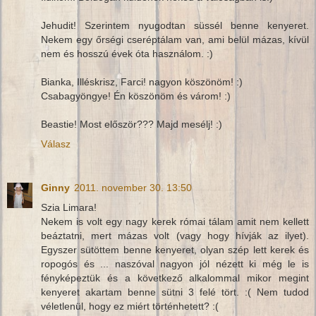
Jehudit! Szerintem nyugodtan süssél benne kenyeret.
Nekem egy őrségi cseréptálam van, ami belül mázas, kívül
nem és hosszú évek óta használom. :)
Bianka, Illéskrisz, Farci! nagyon köszönöm! :)
Csabagyöngye! Én köszönöm és várom! :)
Beastie! Most először??? Majd mesélj! :)
Válasz
Ginny
2011. november 30. 13:50
Szia Limara!
Nekem is volt egy nagy kerek római tálam amit nem kellett
beáztatni, mert mázas volt (vagy hogy hívják az ilyet).
Egyszer sütöttem benne kenyeret, olyan szép lett kerek és
ropogós és ... naszóval nagyon jól nézett ki még le is
fényképeztük és a következő alkalommal mikor megint
kenyeret akartam benne sütni 3 felé tört. :( Nem tudod
véletlenül, hogy ez miért történhetett? :(