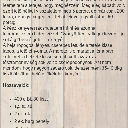
leemeltem a tetejét, hogy megnézzem. Még elég sápadt volt,
ezért tető nélkül visszatettem még 5 percre, de már csak 200
fokra, nehogy megégjen. Tehát tetővel együtt sülhet 60
percig.
A kész kenyeret rácsra tettem hűlni és azonnal
lepermeteztem hideg vízzel. Gyönyörűen pattogni kezdett, jó
sokáig "beszélgetett" a kenyér.
A héja ropogós, fényes, cserepes lett, de a teteje kissé
lapos, a tető elnyomta. A mérete is elmaradt a jénaiban
sütöttnél, a bélzete kissé sűrűbb volt, azaz ez a
tésztamennyiség sok volt a cserépedénynek. Azt nem
mondom, hogy nagyon zavaró volt, de szerintem 35-40 dkg
lisztből sülhet belőle tökéletes kenyér.
Hozzávalók:
400 g BL 80 liszt
1,5 tk. só
2 ek. olaj
2 ek. burg.pehely