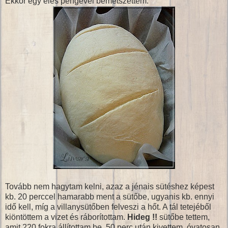
Ekkor egy éles pengével bemetszettem:
Tovább nem hagytam kelni, azaz a jénais sütéshez képest
kb. 20 perccel hamarabb ment a sütőbe, ugyanis kb. ennyi
idő kell, míg a villanysütőben felveszi a hőt. A tál tetejéből
kiöntöttem a vizet és ráborítottam.
Hideg !!
sütőbe tettem,
amit 220 fokra állítottam be. 50 perc után kivettem, óvatosan