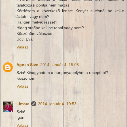
találkozási pontja nem mázas.
Kérdésem a következő lenne: Kenyér sütésnél be kell-e
áztatni vagy nem?
Ha igen melyik részét?
Hideg sütőbe kell be tenni vagy nem?
Köszönöm válaszod.
Üdv: Éva
Válasz
Agnes Sivo
2014. január 4. 15:05
Szia! Kihagyhatom a burgonyapelyhet a receptbol?
Koszonom
Válasz
Limara
2014. január 4. 19:53
Szia!
Igen!
Válasz