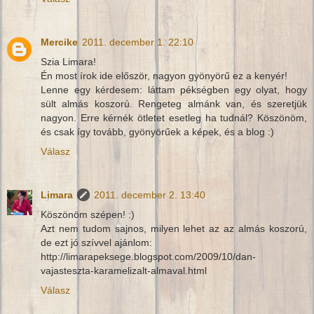
Mercike
2011. december 1. 22:10
Szia Limara!
Én most írok ide először, nagyon gyönyörű ez a kenyér!
Lenne egy kérdesem: láttam pékségben egy olyat, hogy
sült almás koszorú. Rengeteg almánk van, és szeretjük
nagyon. Erre kérnék ötletet esetleg ha tudnál? Köszönöm,
és csak így tovább, gyönyörűek a képek, és a blog :)
Válasz
Limara
2011. december 2. 13:40
Köszönöm szépen! :)
Azt nem tudom sajnos, milyen lehet az az almás koszorú,
de ezt jó szívvel ajánlom:
http://limarapeksege.blogspot.com/2009/10/dan-
vajasteszta-karamelizalt-almaval.html
Válasz