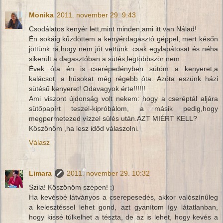
Monika
2011. november 29. 9:43
Csodálatos kenyér lett,mint minden,ami itt van Nálad!
Én sokáig kűzdöttem a kenyérdagasztó géppel, mert későn
jöttünk rá,hogy nem jót vettünk: csak egylapátosat és néha
sikerült a dagasztóban a sütés,legtöbbször nem.
Évek óta én is cserépedényben sütöm a kenyeret,a
kalácsot, a húsokat még régebb óta. Azóta eszünk házi
sütésű kenyeret! Odavagyok érte!!!!!!
Ami viszont újdonság volt nekem: hogy a cseréptál aljára
sütőpapírt teszel-kipróbálom, a másik pedig,hogy
megpermetezed vízzel sülés után.AZT MIÉRT KELL?
Köszönöm ,ha lesz időd válaszolni.
Válasz
Limara
2011. november 29. 10:32
Szila! Köszönöm szépen! :)
Ha kevésbé látványos a cserepesedés, akkor valószínűleg
a kelesztéssel lehet gond, azt gyanítom így látatlanban,
hogy kissé túlkelhet a tészta, de az is lehet, hogy kevés a