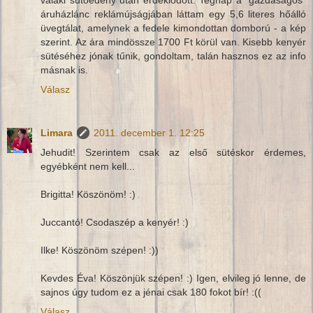
áruházlánc reklámújságjában láttam egy 5,6 literes hőálló
üvegtálat, amelynek a fedele kimondottan domború - a kép
szerint. Az ára mindössze 1700 Ft körül van. Kisebb kenyér
sütéséhez jónak tűnik, gondoltam, talán hasznos ez az info
másnak is.
Válasz
Limara
2011. december 1. 12:25
Jehudit! Szerintem csak az első sütéskor érdemes,
egyébként nem kell...
Brigitta! Köszönöm! :)
Juccantó! Csodaszép a kenyér! :)
Ilke! Köszönöm szépen! :))
Kevdes Éva! Köszönjük szépen! :) Igen, elvileg jó lenne, de
sajnos úgy tudom ez a jénai csak 180 fokot bír! :((
Válasz