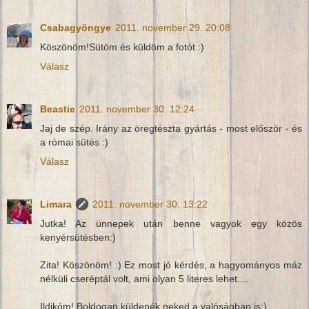
Csabagyöngye
2011. november 29. 20:08
Köszönöm!Sütöm és küldöm a fotót.:)
Válasz
Beastie
2011. november 30. 12:24
Jaj de szép. Irány az öregtészta gyártás - most először - és
a római sütés :)
Válasz
Limara
2011. november 30. 13:22
Jutka! Az ünnepek után benne vagyok egy közös
kenyérsütésben:)
Zita! Köszönöm! :) Ez most jó kérdés, a hagyományos máz
nélküli cseréptál volt, ami olyan 5 literes lehet....
Ildikóm! Boldogan küldenék neked a valóságban is:)