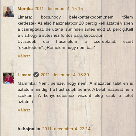
Monika
2011. december 4. 15:15
Limara: bocs,hogy belekontárkodom,:nem tőlem
kérdezték.Az első használatkor 20 percig kell áztatni vízben
a cseréptálat, de utána is,minden sütés előtt 10 percig.Kell
a víz,hogy a sütéshez fontos pára képződjön.
Évtizedek óta használom a cseréptálat, ezért
"okoskodom".:)Remélem,hogy nem baj?
Válasz
Limara
2011. december 4. 18:30
Mammka! Nem, persze, hogy nem. A mázatlan tálat én is
áztatom mindig, ha húst sütök benne. A belül mázasat nem
szoktam. A kenyérsütéshez viszont elég csak a tetőt
áztatni:)
Válasz
bkhajnalka
2011. december 4. 22:14