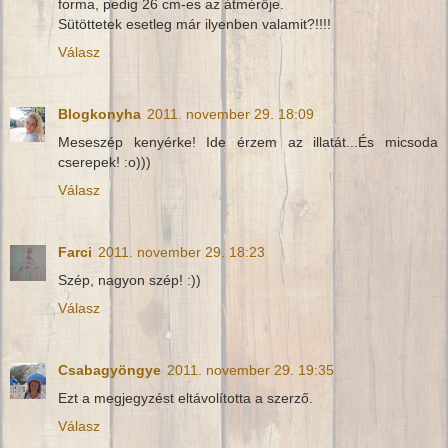
forma, pedig 26 cm-es az átmérője.
Sütöttetek esetleg már ilyenben valamit?!!!!
Válasz
Blogkonyha
2011. november 29. 18:09
Meseszép kenyérke! Ide érzem az illatát...És micsoda
cserepek! :o)))
Válasz
Farci
2011. november 29. 18:23
Szép, nagyon szép! :))
Válasz
Csabagyöngye
2011. november 29. 19:35
Ezt a megjegyzést eltávolította a szerző.
Válasz