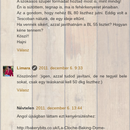
A szokásos szuper formádat hoztad most is, mint mindig!
Én is sütöttem, tegnap is, ma is fehérkenyeret jénaiban.
Az a gondom, hogy nehéz BL 80 liszthez jutni. Eddig volt a
Tescoban nálunk, de egy ideje eltűnt.
Ha vennék sikért, azzal javíthatnám a BL 55 lisztet? Hogyan
kéne tennem?
Köszi!!
Hajni
Válasz
Limara
2011. december 6. 9:33
Köszönöm! :)igen, azzal tudod javítani, de ne tegyél bele
sokat, csak egy teáskanál kell 50 dkg liszthez:)
Válasz
Névtelen
2011. december 6. 13:44
Angol újságban láttam ezt kenyérsütéshez:
http://bakerybits.co.uk/La-Cloche-Baking-Dome-