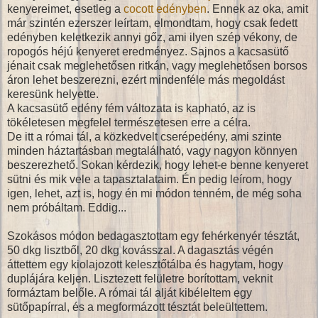
kenyereimet, esetleg a
cocott edényben
. Ennek az oka, amit
már szintén ezerszer leírtam, elmondtam, hogy csak fedett
edényben keletkezik annyi gőz, ami ilyen szép vékony, de
ropogós héjú kenyeret eredményez. Sajnos a kacsasütő
jénait csak meglehetősen ritkán, vagy meglehetősen borsos
áron lehet beszerezni, ezért mindenféle más megoldást
keresünk helyette.
A kacsasütő edény fém változata is kapható, az is
tökéletesen megfelel természetesen erre a célra.
De itt a római tál, a közkedvelt cserépedény, ami szinte
minden háztartásban megtalálható, vagy nagyon könnyen
beszerezhető. Sokan kérdezik, hogy lehet-e benne kenyeret
sütni és mik vele a tapasztalataim. Én pedig leírom, hogy
igen, lehet, azt is, hogy én mi módon tenném, de még soha
nem próbáltam. Eddig...
Szokásos módon bedagasztottam egy fehérkenyér tésztát,
50 dkg lisztből, 20 dkg kovásszal. A dagasztás végén
áttettem egy kiolajozott kelesztőtálba és hagytam, hogy
duplájára keljen. Lisztezett felületre borítottam, veknit
formáztam belőle. A római tál alját kibéleltem egy
sütőpapírral, és a megformázott tésztát beleültettem.