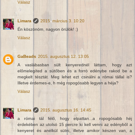
Válasz
Limara
2015. március 3. 10:20
Én köszönöm, nagyon örülök! :)
Válasz
GaBeads
2015. augusztus 12. 13:05
A vaslábasban sült kenyerednél láttam, hogy azt
előmelegíted a sütőben és a forró edénybe rakod be a
megkelt tésztát. Meg lehet ezt csinálni a római tállal is?
Illetve érdemes-e, h még ropogósabb legyen a héja?
Válasz
Limara
2015. augusztus 16. 14:45
a római tál félő, hogy elpattan...a ropogósabb héj
érdekében az utolsó 15 percre ki kell venni az edényből a
kenyeret és anélkül sütni, illetve amikor készen van, a