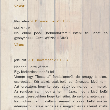
Válasz
Névtelen
2011. november 29. 13:06
MARCSIM!
No ebbol joool "bebundaztam"! Isteni fini lehet es
gyonyoruuuu!Gratula!Szia: ILDIKO
Válasz
jehudit
2011. november 29. 13:57
Hahhhh....erre vártam!!!!
Égy körkérdést tennék fel.
Vettem egy "Toscana" fantázianevű, de amúgy is olasz
cseréptálat. Kör alakú, csak belül zománcozott, kívül nem.
Azt terveztem, hogy kenyeret sütök benne, de nem merek.
Az rendben van, hogy a nem mázas, meg a kívül belül
mázas cserepekben hogy kell sütni, de sehol a neten, sem
fórumokon nem találtam semmit a csak belül mázas
edényekről. Teteje nincs és a magyar leírás szerint szuflé