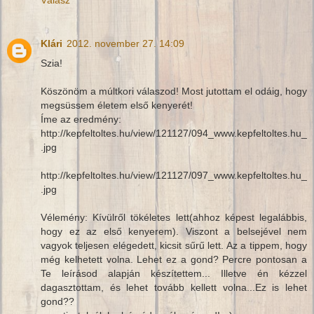
Klári
2012. november 27. 14:09
Szia!
Köszönöm a múltkori válaszod! Most jutottam el odáig, hogy
megsüssem életem első kenyerét!
Íme az eredmény:
http://kepfeltoltes.hu/view/121127/094_www.kepfeltoltes.hu_
.jpg
http://kepfeltoltes.hu/view/121127/097_www.kepfeltoltes.hu_
.jpg
Vélemény: Kívülről tökéletes lett(ahhoz képest legalábbis,
hogy ez az első kenyerem). Viszont a belsejével nem
vagyok teljesen elégedett, kicsit sűrű lett. Az a tippem, hogy
még kelhetett volna. Lehet ez a gond? Percre pontosan a
Te leírásod alapján készítettem... Illetve én kézzel
dagasztottam, és lehet tovább kellett volna...Ez is lehet
gond??