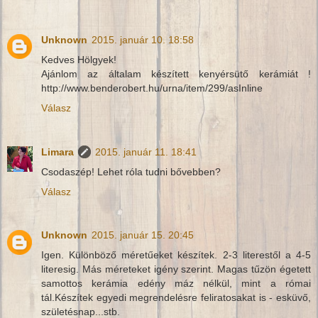
Unknown
2015. január 10. 18:58
Kedves Hölgyek!
Ajánlom az általam készített kenyérsütő kerámiát !
http://www.benderobert.hu/urna/item/299/asInline
Válasz
Limara
2015. január 11. 18:41
Csodaszép! Lehet róla tudni bővebben?
Válasz
Unknown
2015. január 15. 20:45
Igen. Különböző méretűeket készítek. 2-3 literestől a 4-5
literesig. Más méreteket igény szerint. Magas tűzön égetett
samottos kerámia edény máz nélkül, mint a római
tál.Készítek egyedi megrendelésre feliratosakat is - esküvő,
születésnap...stb.