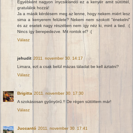
Egyébként nagyon ínycsiklandó ez a kenyér amit sütöttél,
gratulálok hozzá!
Ja a másik kérdésem meg az lenne, hogy nekem miért lesz
sima a kenyerem felülete? Nekem nem szokott "énekelni"
és az esetek nagy részében nem így néz ki, mint a tied. :(
Nincs így berepedezve. Mit rontok el? :(
Válasz
jehudit
2011. november 30. 14:17
Limara, ezt a csak belül mázas táladat be kell áztatni?
Válasz
Brigitta
2011. november 30. 17:30
A szokásosan gyönyörű.!! De régen sütöttem már!
Válasz
Juccantó
2011. november 30. 17:41