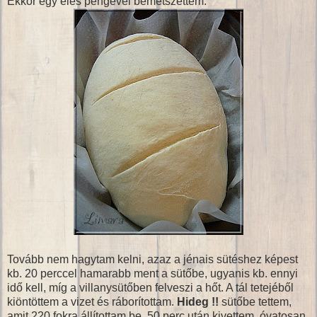
Ekkor egy éles pengével bemetszettem:
Tovább nem hagytam kelni, azaz a jénais sütéshez képest
kb. 20 perccel hamarabb ment a sütőbe, ugyanis kb. ennyi
idő kell, míg a villanysütőben felveszi a hőt. A tál tetejéből
kiöntöttem a vizet és ráborítottam.
Hideg !!
sütőbe tettem,
amit 220 fokra állítottam be. 50 perc után kivettem, óvatosan