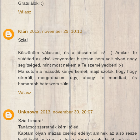
Gratulálok! :)
Válasz
Klári
2012. november 29. 10:10
Szia!
Köszönöm válaszod, és a dícséretet is! :-) Amikor Te
sütötted az első kenyeredet biztosan nem volt olyan nagy
segítséged, mint most nekem a Te személyedben! :-)
Ma sütöm a második kenyérkémet, majd szólok, hogy hogy
sikerült, megpróbálom úgy, ahogy Te mondtad, és
hamarabb beteszem sülni!
Válasz
Unknown
2013. november 30. 20:07
Szia Limara!
Tanácsot szeretnék kérni tőled.
Kaptam olyan mázas cserép edényt aminek az alsó része
kívül-belül mázas a felső része csak kívül mázas a