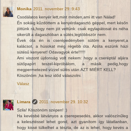
Monika
2011. november 29. 9:43
Csodálatos kenyér lett,mint minden,ami itt van Nálad!
Én sokáig kűzdöttem a kenyérdagasztó géppel, mert későn
jöttünk rá,hogy nem jót vettünk: csak egylapátosat és néha
sikerült a dagasztóban a sütés,legtöbbször nem.
Évek óta én is cserépedényben sütöm a kenyeret,a
kalácsot, a húsokat még régebb óta. Azóta eszünk házi
sütésű kenyeret! Odavagyok érte!!!!!!
Ami viszont újdonság volt nekem: hogy a cseréptál aljára
sütőpapírt teszel-kipróbálom, a másik pedig,hogy
megpermetezed vízzel sülés után.AZT MIÉRT KELL?
Köszönöm ,ha lesz időd válaszolni.
Válasz
Limara
2011. november 29. 10:32
Szila! Köszönöm szépen! :)
Ha kevésbé látványos a cserepesedés, akkor valószínűleg
a kelesztéssel lehet gond, azt gyanítom így látatlanban,
hogy kissé túlkelhet a tészta, de az is lehet, hogy kevés a