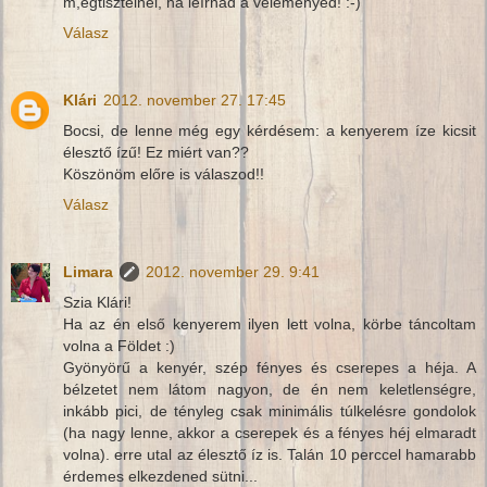
m,egtisztelnél, ha leírnád a véleményed! :-)
Válasz
Klári
2012. november 27. 17:45
Bocsi, de lenne még egy kérdésem: a kenyerem íze kicsit
élesztő ízű! Ez miért van??
Köszönöm előre is válaszod!!
Válasz
Limara
2012. november 29. 9:41
Szia Klári!
Ha az én első kenyerem ilyen lett volna, körbe táncoltam
volna a Földet :)
Gyönyörű a kenyér, szép fényes és cserepes a héja. A
bélzetet nem látom nagyon, de én nem keletlenségre,
inkább pici, de tényleg csak minimális túlkelésre gondolok
(ha nagy lenne, akkor a cserepek és a fényes héj elmaradt
volna). erre utal az élesztő íz is. Talán 10 perccel hamarabb
érdemes elkezdened sütni...