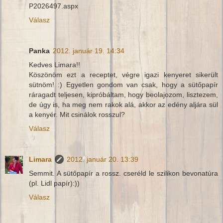
P2026497.aspx
Válasz
Panka
2012. január 19. 14:34
Kedves Limara!!
Köszönöm ezt a receptet, végre igazi kenyeret sikerült
sütnöm! :) Egyetlen gondom van csak, hogy a sütőpapír
ráragadt teljesen, kipróbáltam, hogy beolajozom, lisztezem,
de úgy is, ha meg nem rakok alá, akkor az edény aljára sül
a kenyér. Mit csinálok rosszul?
Válasz
Limara
2012. január 20. 13:39
Semmit. A sütőpapír a rossz. cseréld le szilikon bevonatúra
(pl. Lidl papír):))
Válasz