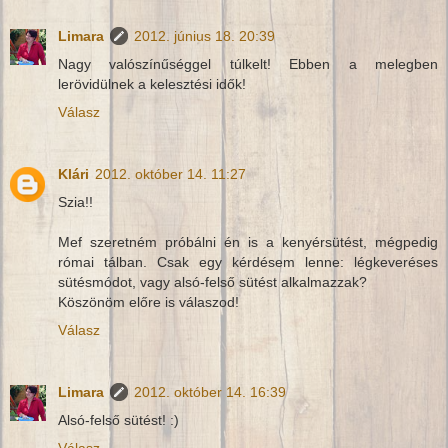
Limara
2012. június 18. 20:39
Nagy valószínűséggel túlkelt! Ebben a melegben
lerövidülnek a kelesztési idők!
Válasz
Klári
2012. október 14. 11:27
Szia!!
Mef szeretném próbálni én is a kenyérsütést, mégpedig
római tálban. Csak egy kérdésem lenne: légkeveréses
sütésmódot, vagy alsó-felső sütést alkalmazzak?
Köszönöm előre is válaszod!
Válasz
Limara
2012. október 14. 16:39
Alsó-felső sütést! :)
Válasz