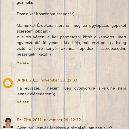
gőz neki.
Dominika! Köszönöm szépen! :)
Mammka! Érdekes, mert én meg az egylapátos gépeket
szeretem jobban:)
A sütés végén le kell permetezni kicsit a kenyeret, mert
egyrészt attól fényesedik ki a héja, másrészt pedig a hideg
víztől a forró kenyér azonnal repedezni, cserepesedni,
beszélgetni kezd :)
Válasz
Jutka
2011. november 29. 11:33
Ha egyszer.... nekem ilyen gyönyörűre sikerülne nem
lennék elégedetlen:))
Válasz
Sz. Zita
2011. november 29. 12:52
Gyönyörű kenyér. Mekkora a római tál, amiben sült?