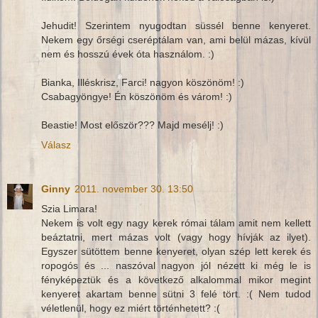
Jehudit! Szerintem nyugodtan süssél benne kenyeret.
Nekem egy őrségi cseréptálam van, ami belül mázas, kívül
nem és hosszú évek óta használom. :)
Bianka, Illéskrisz, Farci! nagyon köszönöm! :)
Csabagyöngye! Én köszönöm és várom! :)
Beastie! Most először??? Majd mesélj! :)
Válasz
Ginny
2011. november 30. 13:50
Szia Limara!
Nekem is volt egy nagy kerek római tálam amit nem kellett
beáztatni, mert mázas volt (vagy hogy hívják az ilyet).
Egyszer sütöttem benne kenyeret, olyan szép lett kerek és
ropogós és ... naszóval nagyon jól nézett ki még le is
fényképeztük és a következő alkalommal mikor megint
kenyeret akartam benne sütni 3 felé tört. :( Nem tudod
véletlenül, hogy ez miért történhetett? :(