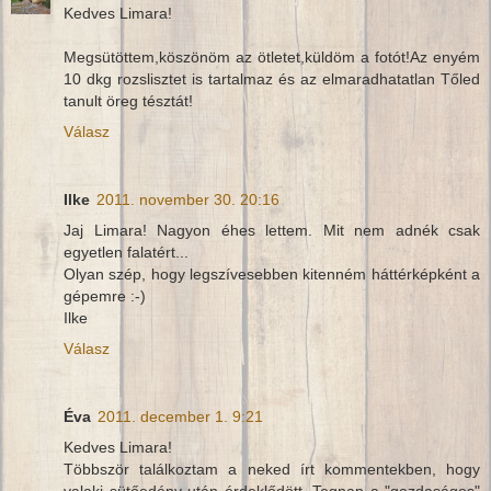
Kedves Limara!
Megsütöttem,köszönöm az ötletet,küldöm a fotót!Az enyém
10 dkg rozslisztet is tartalmaz és az elmaradhatatlan Tőled
tanult öreg tésztát!
Válasz
Ilke
2011. november 30. 20:16
Jaj Limara! Nagyon éhes lettem. Mit nem adnék csak
egyetlen falatért...
Olyan szép, hogy legszívesebben kitenném háttérképként a
gépemre :-)
Ilke
Válasz
Éva
2011. december 1. 9:21
Kedves Limara!
Többször találkoztam a neked írt kommentekben, hogy
valaki sütőedény után érdeklődött. Tegnap a "gazdaságos"