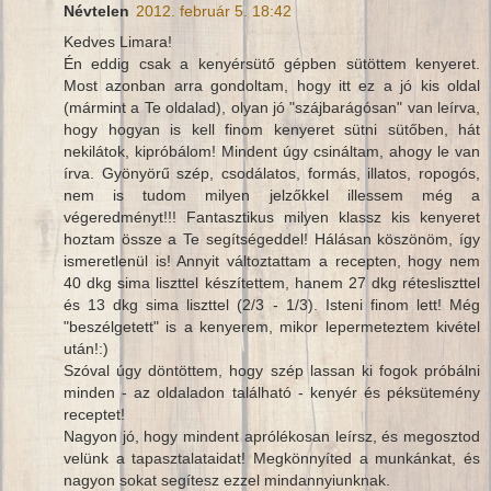
Névtelen
2012. február 5. 18:42
Kedves Limara!
Én eddig csak a kenyérsütő gépben sütöttem kenyeret.
Most azonban arra gondoltam, hogy itt ez a jó kis oldal
(mármint a Te oldalad), olyan jó "szájbarágósan" van leírva,
hogy hogyan is kell finom kenyeret sütni sütőben, hát
nekilátok, kipróbálom! Mindent úgy csináltam, ahogy le van
írva. Gyönyörű szép, csodálatos, formás, illatos, ropogós,
nem is tudom milyen jelzőkkel illessem még a
végeredményt!!! Fantasztikus milyen klassz kis kenyeret
hoztam össze a Te segítségeddel! Hálásan köszönöm, így
ismeretlenül is! Annyit változtattam a recepten, hogy nem
40 dkg sima liszttel készítettem, hanem 27 dkg rétesliszttel
és 13 dkg sima liszttel (2/3 - 1/3). Isteni finom lett! Még
"beszélgetett" is a kenyerem, mikor lepermeteztem kivétel
után!:)
Szóval úgy döntöttem, hogy szép lassan ki fogok próbálni
minden - az oldaladon található - kenyér és péksütemény
receptet!
Nagyon jó, hogy mindent aprólékosan leírsz, és megosztod
velünk a tapasztalataidat! Megkönnyíted a munkánkat, és
nagyon sokat segítesz ezzel mindannyiunknak.