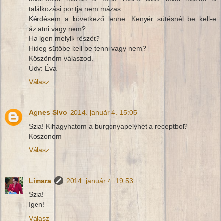
találkozási pontja nem mázas.
Kérdésem a következő lenne: Kenyér sütésnél be kell-e
áztatni vagy nem?
Ha igen melyik részét?
Hideg sütőbe kell be tenni vagy nem?
Köszönöm válaszod.
Üdv: Éva
Válasz
Agnes Sivo
2014. január 4. 15:05
Szia! Kihagyhatom a burgonyapelyhet a receptbol?
Koszonom
Válasz
Limara
2014. január 4. 19:53
Szia!
Igen!
Válasz