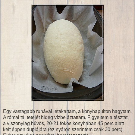
Egy vastagabb ruhával letakartam, a konyhapulton hagytam.
A római tál tetejét hideg vízbe áztattam. Figyeltem a tésztát,
a viszonylag hűvös, 20-21 fokos konyhában 45 perc alatt
kelt éppen duplájára (ez nyáron szerintem csak 30 perc).