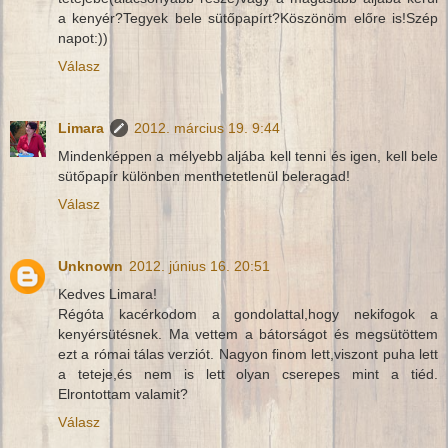
a kenyér?Tegyek bele sütőpapírt?Köszönöm előre is!Szép
napot:))
Válasz
Limara
2012. március 19. 9:44
Mindenképpen a mélyebb aljába kell tenni és igen, kell bele
sütőpapír különben menthetetlenül beleragad!
Válasz
Unknown
2012. június 16. 20:51
Kedves Limara!
Régóta kacérkodom a gondolattal,hogy nekifogok a
kenyérsütésnek. Ma vettem a bátorságot és megsütöttem
ezt a római tálas verziót. Nagyon finom lett,viszont puha lett
a teteje,és nem is lett olyan cserepes mint a tiéd.
Elrontottam valamit?
Válasz