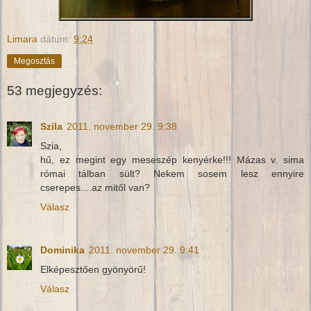
Limara
dátum:
9:24
Megosztás
53 megjegyzés:
Szila
2011. november 29. 9:38
Szia,
hű, ez megint egy meseszép kenyérke!!! Mázas v. sima
római tálban sült? Nekem sosem lesz ennyire
cserepes....az mitől van?
Válasz
Dominika
2011. november 29. 9:41
Elképesztően gyönyörű!
Válasz