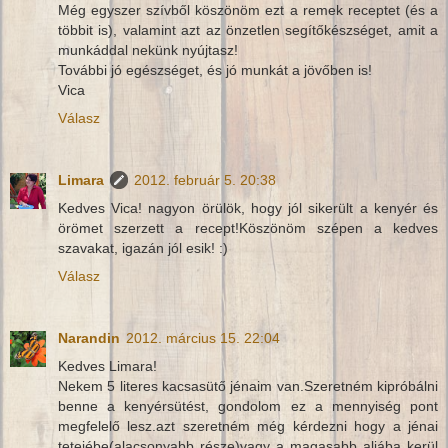
Még egyszer szívből köszönöm ezt a remek receptet (és a
többit is), valamint azt az önzetlen segítőkészséget, amit a
munkáddal nekünk nyújtasz!
További jó egészséget, és jó munkát a jövőben is!
Vica
Válasz
Limara
2012. február 5. 20:38
Kedves Vica! nagyon örülök, hogy jól sikerült a kenyér és
örömet szerzett a recept!Köszönöm szépen a kedves
szavakat, igazán jól esik! :)
Válasz
Narandin
2012. március 15. 22:04
Kedves Limara!
Nekem 5 literes kacsasütő jénaim van.Szeretném kipróbálni
benne a kenyérsütést, gondolom ez a mennyiség pont
megfelelő lesz.azt szeretném még kérdezni hogy a jénai
tetejébe(alacsonyabb része)vagy a magasabb aljába kerül