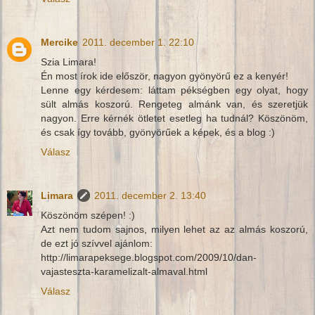
Mercike
2011. december 1. 22:10
Szia Limara!
Én most írok ide először, nagyon gyönyörű ez a kenyér!
Lenne egy kérdesem: láttam pékségben egy olyat, hogy
sült almás koszorú. Rengeteg almánk van, és szeretjük
nagyon. Erre kérnék ötletet esetleg ha tudnál? Köszönöm,
és csak így tovább, gyönyörűek a képek, és a blog :)
Válasz
Limara
2011. december 2. 13:40
Köszönöm szépen! :)
Azt nem tudom sajnos, milyen lehet az az almás koszorú,
de ezt jó szívvel ajánlom:
http://limarapeksege.blogspot.com/2009/10/dan-
vajasteszta-karamelizalt-almaval.html
Válasz