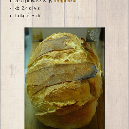
200 g kovász vagy
öregtészta
kb. 2,4 dl víz
1 dkg élesztő