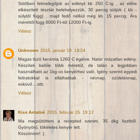
Sütőben felmelegítjük az edényt kb 250 C-ig , az előre
elkészített tésztát belehelyezzük, 30 percig sütjük ( kb -
súlytól függ) , majd fedő nélkül még kb. 15 percig. Ára
mérettől függ 8000 Ft-tól 12000 Ft-ig.
Válasz
Unknown
2015. január 19. 13:24
Magas tüzű kerámia 1260 C égetve. Natúr mázatlan edény.
Készítek belőle több méretűt, de talán a legjobban
használható az 1kg-os kenyérhez való. Igény szerint egyedi
feliratokkal is elláthatóak - névnap, születésnap,
esküvő....stb.
Válasz
Kiss Antalné
2015. február 25. 19:12
Ma megsütöttem a recepted szerint, 35 dkg lisztből.
Gyönyörű, tökéletes kenyér lett.
Köszönöm! :)