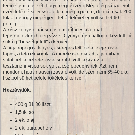
leemeltem a tetejét, hogy megnézzem. Még elég sápadt volt,
ezért tető nélkül visszatettem még 5 percre, de már csak 200
fokra, nehogy megégjen. Tehát tetővel együtt sülhet 60
percig.
A kész kenyeret rácsra tettem hűlni és azonnal
lepermeteztem hideg vízzel. Gyönyörűen pattogni kezdett, jó
sokáig "beszélgetett" a kenyér.
A héja ropogós, fényes, cserepes lett, de a teteje kissé
lapos, a tető elnyomta. A mérete is elmaradt a jénaiban
sütöttnél, a bélzete kissé sűrűbb volt, azaz ez a
tésztamennyiség sok volt a cserépedénynek. Azt nem
mondom, hogy nagyon zavaró volt, de szerintem 35-40 dkg
lisztből sülhet belőle tökéletes kenyér.
Hozzávalók:
400 g BL 80 liszt
1,5 tk. só
2 ek. olaj
2 ek. burg.pehely