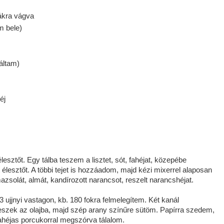
ákra vágva
m bele)
náltam)
éj
lesztőt. Egy tálba teszem a lisztet, sót, fahéjat, közepébe
 élesztőt. A többi tejet is hozzáadom, majd kézi mixerrel alaposan
zsolát, almát, kandírozott narancsot, reszelt narancshéjat.
 ujjnyi vastagon, kb. 180 fokra felmelegítem. Két kanál
szek az olajba, majd szép arany színűre sütöm. Papírra szedem,
 fahéjas porcukorral megszórva tálalom.