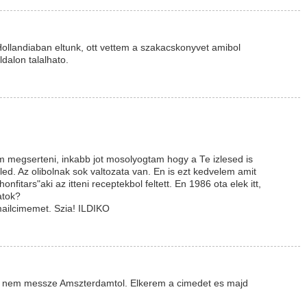
ollandiaban eltunk, ott vettem a szakacskonyvet amibol
alon talalhato.
 megserteni, inkabb jot mosolyogtam hogy a Te izlesed is
led. Az olibolnak sok valtozata van. En is ezt kedvelem amit
fitars"aki az itteni receptekbol feltett. En 1986 ota elek itt,
atok?
mailcimemet. Szia! ILDIKO
k, nem messze Amszterdamtol. Elkerem a cimedet es majd