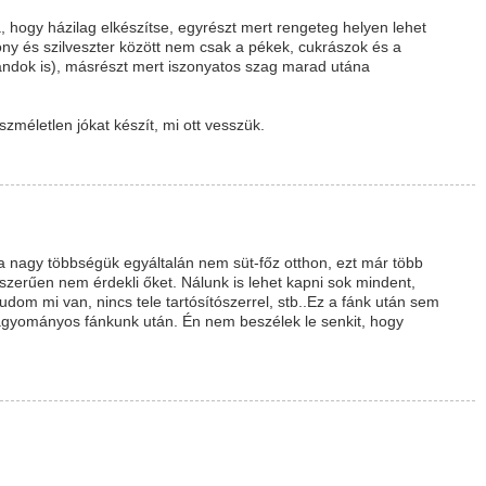
, hogy házilag elkészítse, egyrészt mert rengeteg helyen lehet
csony és szilveszter között nem csak a pékek, cukrászok és a
andok is), másrészt mert iszonyatos szag marad utána
zméletlen jókat készít, mi ott vesszük.
a nagy többségük egyáltalán nem süt-főz otthon, ezt már több
gyszerűen nem érdekli őket. Nálunk is lehet kapni sok mindent,
tudom mi van, nincs tele tartósítószerrel, stb..Ez a fánk után sem
agyományos fánkunk után. Én nem beszélek le senkit, hogy