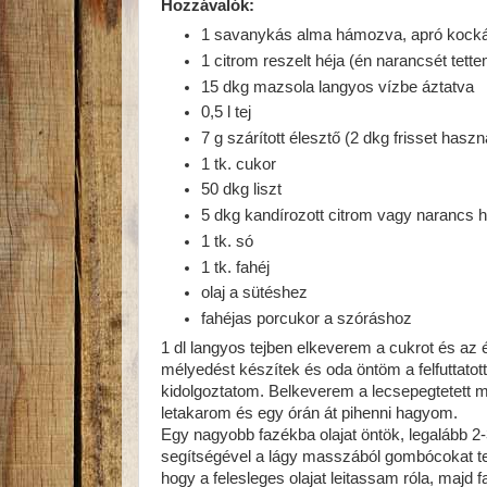
Hozzávalók:
1 savanykás alma hámozva, apró kock
1 citrom reszelt héja (én narancsét tette
15 dkg mazsola langyos vízbe áztatva
0,5 l tej
7 g szárított élesztő (2 dkg frisset hasz
1 tk. cukor
50 dkg liszt
5 dkg kandírozott citrom vagy narancs h
1 tk. só
1 tk. fahéj
olaj a sütéshez
fahéjas porcukor a szóráshoz
1 dl langyos tejben elkeverem a cukrot és az é
mélyedést készítek és oda öntöm a felfuttatott
kidolgoztatom. Belkeverem a lecsepegtetett ma
letakarom és egy órán át pihenni hagyom.
Egy nagyobb fazékba olajat öntök, legalább 2-3
segítségével a lágy masszából gombócokat te
hogy a felesleges olajat leitassam róla, majd