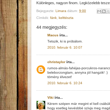
Különleges, nagyon finom. Legközelebb tesze
Bejegyezte:
Limara
dátum:
9:00
Címkék:
fánk
,
kelttészta
44 megjegyzés:
Macus
írta...
Tetszik, ki is próbálom.
2010. február 6. 10:07
christaylor
írta...
rumos-almás-fahéjas-porcukros-naranc
beleborzongtam, annyira jól hangzik! :)
tömény élvezet!
2010. február 6. 10:24
Viki
írta...
Kérem szépen már megint el kell csábúln
hogy esetleg kevésbbé szivja meg magát