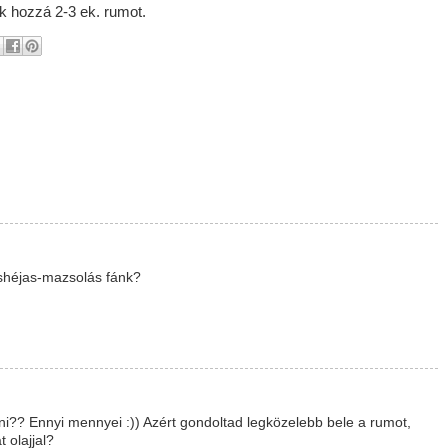
k hozzá 2-3 ek. rumot.
shéjas-mazsolás fánk?
i?? Ennyi mennyei :)) Azért gondoltad legközelebb bele a rumot,
 olajjal?