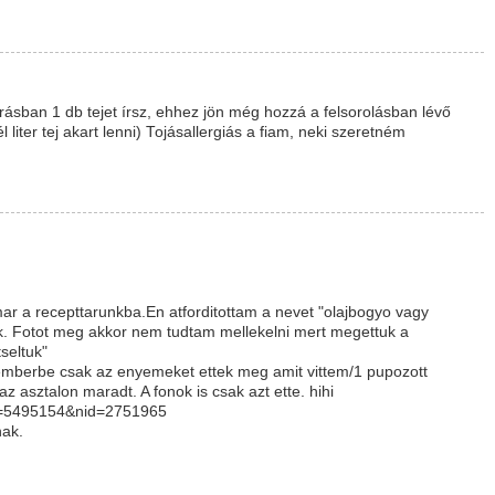
eírásban 1 db tejet írsz, ehhez jön még hozzá a felsorolásban lévő
 liter tej akart lenni) Tojásallergiás a fiam, neki szeretném
mar a recepttarunkba.En atforditottam a nevet "olajbogyo vagy
tek. Fotot meg akkor nem tudtam mellekelni mert megettuk a
tseltuk"
emberbe csak az enyemeket ettek meg amit vittem/1 pupozott
az asztalon maradt. A fonok is csak azt ette. hihi
pg=5495154&nid=2751965
nak.