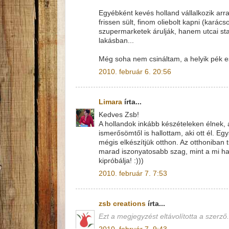
Egyébként kevés holland vállalkozik arra
frissen sült, finom oliebolt kapni (kará
szupermarketek árulják, hanem utcai st
lakásban...
Még soha nem csináltam, a helyik pék es
2010. február 6. 20:56
Limara
írta...
Kedves Zsb!
A hollandok inkább készételeken élnek, 
ismerősömtől is hallottam, aki ott él. E
mégis elkészítjük otthon. Az otthoniban 
marad iszonyatosabb szag, mint a mi h
kipróbálja! :)))
2010. február 7. 7:53
zsb creations
írta...
Ezt a megjegyzést eltávolította a szerző.