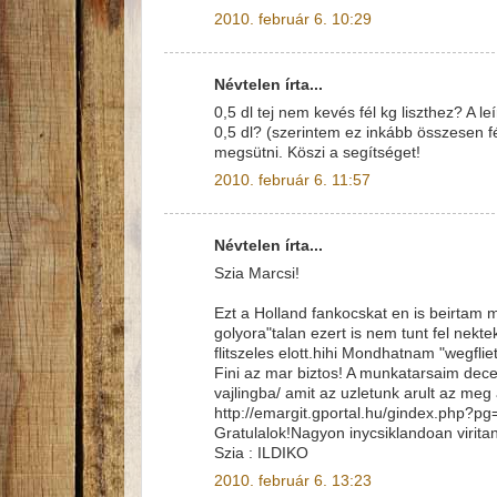
2010. február 6. 10:29
Névtelen írta...
0,5 dl tej nem kevés fél kg liszthez? A l
0,5 dl? (szerintem ez inkább összesen fél
megsütni. Köszi a segítséget!
2010. február 6. 11:57
Névtelen írta...
Szia Marcsi!
Ezt a Holland fankocskat en is beirtam 
golyora"talan ezert is nem tunt fel nek
flitszeles elott.hihi Mondhatnam "wegflie
Fini az mar biztos! A munkatarsaim dec
vajlingba/ amit az uzletunk arult az meg 
http://emargit.gportal.hu/gindex.php?
Gratulalok!Nagyon inycsiklandoan virita
Szia : ILDIKO
2010. február 6. 13:23