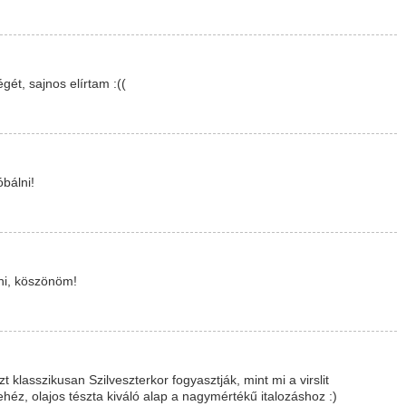
gét, sajnos elírtam :((
bálni!
ni, köszönöm!
 klasszikusan Szilveszterkor fogyasztják, mint mi a virslit
ehéz, olajos tészta kiváló alap a nagymértékű italozáshoz :)