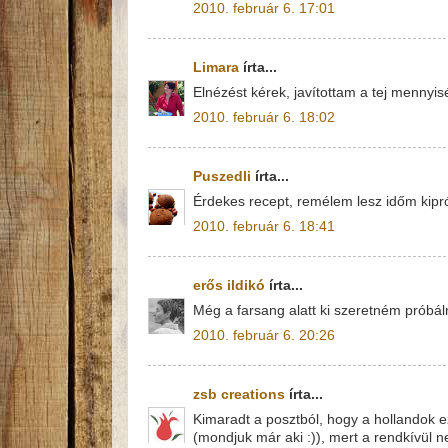
2010. február 6. 17:01
Limara
írta...
Elnézést kérek, javítottam a tej mennyisé
2010. február 6. 18:02
Puszedli
írta...
Érdekes recept, remélem lesz időm kipró
2010. február 6. 18:41
erős ildikó
írta...
Még a farsang alatt ki szeretném próbál
2010. február 6. 20:26
zsb creations
írta...
Kimaradt a posztból, hogy a hollandok ezt
(mondjuk már aki :)), mert a rendkívül n