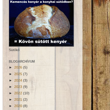
Sütőkő
BLOGARCHÍVUM
►
2026
(5)
►
2025
(7)
►
2024
(3)
►
2023
(9)
►
2022
(10)
►
2021
(2)
►
2020
(8)