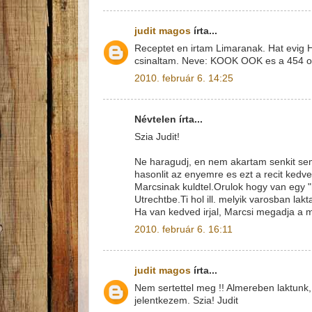
judit magos
írta...
Receptet en irtam Limaranak. Hat evig H
csinaltam. Neve: KOOK OOK es a 454 old
2010. február 6. 14:25
Névtelen írta...
Szia Judit!
Ne haragudj, en nem akartam senkit sem
hasonlit az enyemre es ezt a recit kedve
Marcsinak kuldtel.Orulok hogy van egy "hon
Utrechtbe.Ti hol ill. melyik varosban lakt
Ha van kedved irjal, Marcsi megadja a 
2010. február 6. 16:11
judit magos
írta...
Nem sertettel meg !! Almereben laktun
jelentkezem. Szia! Judit