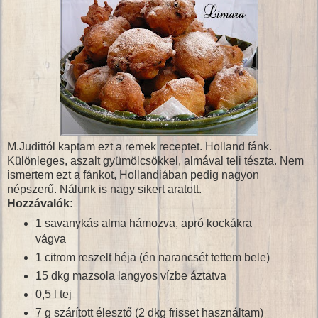
M.Judittól kaptam ezt a remek receptet. Holland fánk.
Különleges, aszalt gyümölcsökkel, almával teli tészta. Nem
ismertem ezt a fánkot, Hollandiában pedig nagyon
népszerű. Nálunk is nagy sikert aratott.
Hozzávalók:
1 savanykás alma hámozva, apró kockákra
vágva
1 citrom reszelt héja (én narancsét tettem bele)
15 dkg mazsola langyos vízbe áztatva
0,5 l tej
7 g szárított élesztő (2 dkg frisset használtam)