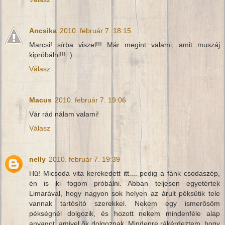
Ancsika
2010. február 7. 18:15
Marcsi! sírba viszel!!! Már megint valami, amit muszáj
kipróbálni!!! :)
Válasz
Macus
2010. február 7. 19:06
Vár rád nálam valami!
Válasz
nelly
2010. február 7. 19:39
Hű! Micsoda vita kerekedett itt.... pedig a fánk csodaszép,
én is ki fogom próbálni. Abban teljesen egyetértek
Limarával, hogy nagyon sok helyen az árult péksütik tele
vannak tartósító szerekkel. Nekem egy ismerősöm
pékségnél dolgozik, és hozott nekem mindenféle alap
anyagot, amivel ők dolgoznak. Mindenre rákérdeztem, hogy