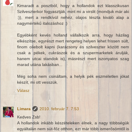
Kimaradt a posztból, hogy a hollandok ezt klasszikusan
Szilveszterkor fogyasztják, mint mi a virslit (mondjuk már aki
:)), mert a rendkívül nehéz, olajos tészta kiváló alap a
nagymértékű italozáshoz :)
Egyébként kevés holland vállalkozik arra, hogy házilag
elkészítse, egyrészt mert rengeteg helyen lehet frissen sült,
finom oliebolt kapni (karácsony és szilveszter között nem
csak a pékek, cukrászok és a szupermarketek árulják,
hanem utcai standok is), másrészt mert iszonyatos szag
marad utána lakásban...
Még soha nem csináltam, a helyik pék eszméletlen jókat
készít, mi ott vesszük.
Válasz
Limara
2010. február 7. 7:53
Kedves Zsb!
A hollandok inkább készételeken élnek, a nagy többségük
egyáltalán nem süt-főz otthon, ezt már több ismerősömtől is