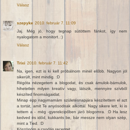
Válasz
szepyke
2010. február 7. 11:09
Jaj. Még jó, hogy tegnap sütöttem fánkot, így nem
nyalogatom a monitort..:)
Válasz
Trixi
2010. február 7. 11:42
Na, igen, ezt is ki kell próbálnom minél előbb. Nagyon jól
sikerült, mint mindig. :D
Régóta nézegetem a blogodat, és csak ámulok-bámulok,
hihetetlen milyen kreatív vagy, látszik, mennyire szívből
készíted finomságaidat.
Minap épp nagymamám születésnapjára készítettem el azt
a tortát, amit Te anyósodnak alkottál. Nagy sikere lett, ki is
tettem a - még -gyerekcipőben járó blogomra. :D Ha lesz
kedved és időd, kukkants be, bár messze nem olyan szép,
mint a Tied. :D
Köszönöm a csodás receptet.