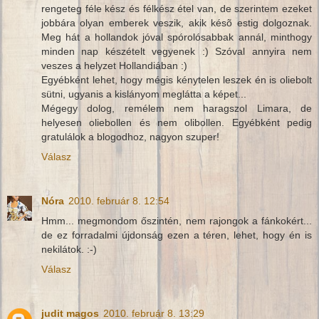
rengeteg féle kész és félkész étel van, de szerintem ezeket
jobbára olyan emberek veszik, akik késõ estig dolgoznak.
Meg hát a hollandok jóval spórolósabbak annál, minthogy
minden nap készételt vegyenek :) Szóval annyira nem
veszes a helyzet Hollandiában :)
Egyébként lehet, hogy mégis kénytelen leszek én is oliebolt
sütni, ugyanis a kislányom meglátta a képet...
Mégegy dolog, remélem nem haragszol Limara, de
helyesen oliebollen és nem olibollen. Egyébként pedig
gratulálok a blogodhoz, nagyon szuper!
Válasz
Nóra
2010. február 8. 12:54
Hmm... megmondom őszintén, nem rajongok a fánkokért...
de ez forradalmi újdonság ezen a téren, lehet, hogy én is
nekilátok. :-)
Válasz
judit magos
2010. február 8. 13:29