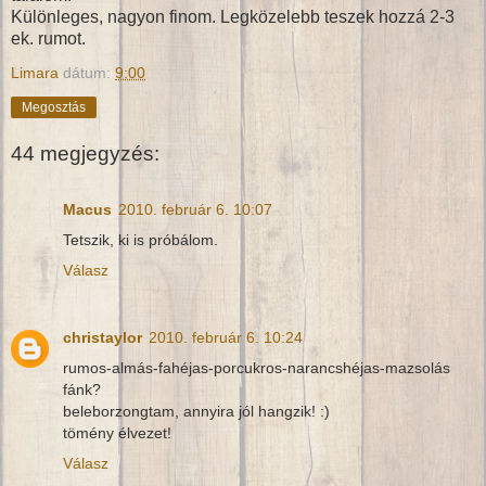
Különleges, nagyon finom. Legközelebb teszek hozzá 2-3
ek. rumot.
Limara
dátum:
9:00
Megosztás
44 megjegyzés:
Macus
2010. február 6. 10:07
Tetszik, ki is próbálom.
Válasz
christaylor
2010. február 6. 10:24
rumos-almás-fahéjas-porcukros-narancshéjas-mazsolás
fánk?
beleborzongtam, annyira jól hangzik! :)
tömény élvezet!
Válasz