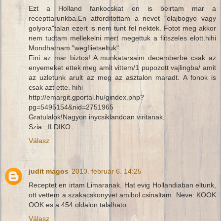
Ezt a Holland fankocskat en is beirtam mar a
recepttarunkba.En atforditottam a nevet "olajbogyo vagy
golyora"talan ezert is nem tunt fel nektek. Fotot meg akkor
nem tudtam mellekelni mert megettuk a flitszeles elott.hihi
Mondhatnam "wegflietseltuk"
Fini az mar biztos! A munkatarsaim decemberbe csak az
enyemeket ettek meg amit vittem/1 pupozott vajlingba/ amit
az uzletunk arult az meg az asztalon maradt. A fonok is
csak azt ette. hihi
http://emargit.gportal.hu/gindex.php?
pg=5495154&nid=2751965
Gratulalok!Nagyon inycsiklandoan viritanak.
Szia : ILDIKO
Válasz
judit magos
2010. február 6. 14:25
Receptet en irtam Limaranak. Hat evig Hollandiaban eltunk,
ott vettem a szakacskonyvet amibol csinaltam. Neve: KOOK
OOK es a 454 oldalon talalhato.
Válasz