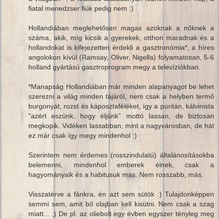
fiatal menedzser fiúk pedig nem :)
Hollandiában meglehetősen magas azoknak a nőknek a
száma, akik, míg kicsik a gyerekek, otthon maradnak és a
hollandokat is kifejezetten érdekli a gasztronómia*, a híres
angolokon kívül (Ramsay, Oliver, Nigella) folyamatosan, 5-6
holland gyártású gasztroprogram megy a televíziókban.
*Manapság Hollandiában már minden alapanyagot be lehet
szerezni a világ minden tájáról, nem csak a helyben termő
burgonyát, rozst és káposztaféléket, így a puritán, kálvinista
"azért eszünk, hogy éljünk" mottó lassan, de biztosan
megkopik. Vidéken lassabban, mint a nagyvárosban, de hát
ez már csak így megy mindenhol :)
Szerintem nem érdemes (rosszindulatú) általánosításokba
belemenni, mindenhol emberek élnek, csak a
hagyományaik és a habitusuk más. Nem rosszabb, más.
Visszatérve a fánkra, én azt sem sütök :) Tulajdonképpen
semmi sem, amit bő olajban kell kisütni. Nem csak a szag
miatt... ;) De pl. az oliebolt egy évben egyszer tényleg meg