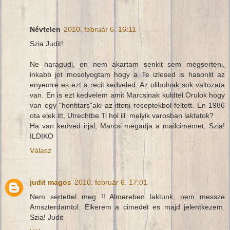
Névtelen
2010. február 6. 16:11
Szia Judit!
Ne haragudj, en nem akartam senkit sem megserteni,
inkabb jot mosolyogtam hogy a Te izlesed is hasonlit az
enyemre es ezt a recit kedveled. Az olibolnak sok valtozata
van. En is ezt kedvelem amit Marcsinak kuldtel.Orulok hogy
van egy "honfitars"aki az itteni receptekbol feltett. En 1986
ota elek itt, Utrechtbe.Ti hol ill. melyik varosban laktatok?
Ha van kedved irjal, Marcsi megadja a mailcimemet. Szia!
ILDIKO
Válasz
judit magos
2010. február 6. 17:01
Nem sertettel meg !! Almereben laktunk, nem messze
Amszterdamtol. Elkerem a cimedet es majd jelentkezem.
Szia! Judit