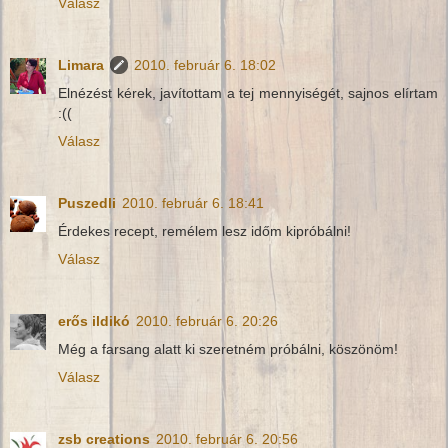
Válasz
Limara
2010. február 6. 18:02
Elnézést kérek, javítottam a tej mennyiségét, sajnos elírtam
:((
Válasz
Puszedli
2010. február 6. 18:41
Érdekes recept, remélem lesz időm kipróbálni!
Válasz
erős ildikó
2010. február 6. 20:26
Még a farsang alatt ki szeretném próbálni, köszönöm!
Válasz
zsb creations
2010. február 6. 20:56