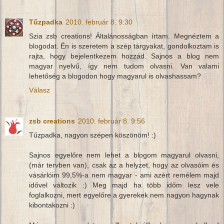
Tűzpadka
2010. február 8. 9:30
Szia zsb creations! Általánosságban írtam. Megnéztem a
blogodat. Én is szeretem a szép tárgyakat, gondolkoztam is
rajta, hogy bejelentkezem hozzád. Sajnos a blog nem
magyar nyelvű, így nem tudom olvasni. Van valami
lehetőség a blogodon hogy magyarul is olvashassam?
Válasz
zsb creations
2010. február 8. 9:56
Tűzpadka, nagyon szépen köszönöm! :)
Sajnos egyelőre nem lehet a blogom magyarul olvasni,
(már tervben van), csak az a helyzet, hogy az olvasóim és
vásárlóim 99,5%-a nem magyar - ami azért remélem majd
idővel változik :) Meg majd ha több időm lesz vele
foglalkozni, mert egyelőre a gyerekek nem nagyon hagynak
kibontakozni :)