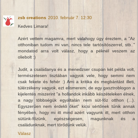
zsb creations
2010. február 7. 12:30
Kedves Limara!
Azért vettem magamra, mert valahogy úgy éreztem, a "Az
otthoniban tudom mi van, nincs tele tartósítószerrel, stb.."
mondatod arra volt válasz, hogy a péknél veszem az
oliebolt :)
Judit, a családanya és a menedzser csupán két példa volt,
természetesen tisztában vagyok vele, hogy semmi nem
csak fekete és fehér :) Ami a kritika és megbántást illeti,
túlérzékeny vagyok, ezt elismerem, de egy gasztroblogon a
kijelentés miszerint "a hollandok inkább készételeken élnek,
a nagy többségük egyáltalán nem süt-főz otthon (...).
Egyszerűen nem érdekli őket" kicsi sértőnek tűnik annak
fényében, hogy mi itt mind azért vagyunk itt, mert otthon
sütünk-főzünk, egészségesen, magunknak és a
családunknak, mert törődünk velük.
Válasz