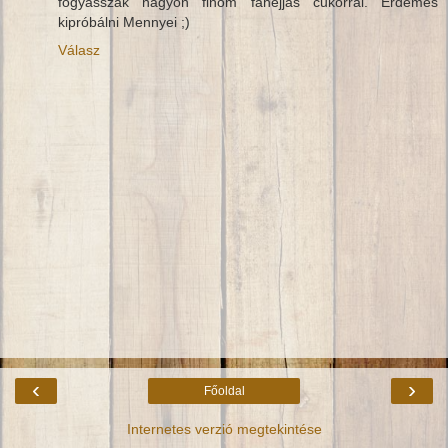
fogyasszák nagyon finom fahéjjas cukorral. Érdemes
kipróbálni Mennyei ;)
Válasz
‹
›
Főoldal
Internetes verzió megtekintése