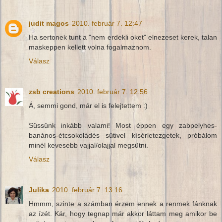
judit magos
2010. február 7. 12:47
Ha sertonek tunt a "nem erdekli oket" elnezeset kerek, talan
maskeppen kellett volna fogalmaznom.
Válasz
zsb creations
2010. február 7. 12:56
Á, semmi gond, már el is felejtettem :)
Süssünk inkább valami! Most éppen egy zabpelyhes-
banános-étcsokoládés sütivel kísérletezgetek, próbálom
minél kevesebb vajjal/olajjal megsütni.
Válasz
Julika
2010. február 7. 13:16
Hmmm, szinte a számban érzem ennek a renmek fánknak
az ízét. Kár, hogy tegnap már akkor láttam meg amikor be