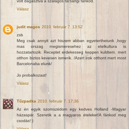
volt dagasztva a szalagos farsangi fánkod.
Válasz
judit magos
2010. február 7. 13:52
zsb
Meg csak annyit azt hiszem abban egyeterthetunk ,hogy
mas orszag megismeresehez az etelkultura is
hozzatartozik. Receptet erdekesseg keppen kuldtem, mert
otthon biztos kevesen ismerik. /Azert irok otthont mert most
Barcelonaba elunk/
Jo probalkozast!
Válasz
Tűzpadka
2010. február 7. 17:36
Az én egyik szomszédom egy kedves Holland -Magyar
házaspár. Szeretik a a magyaros ételeket!A fánkod meg
csodás!:)
Válasz