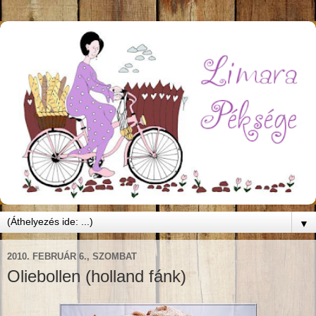
▼
2010. FEBRUÁR 6., SZOMBAT
Oliebollen (holland fánk)