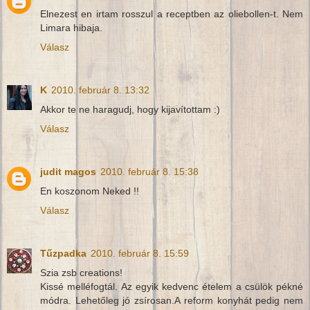
Elnezest en irtam rosszul a receptben az oliebollen-t. Nem
Limara hibaja.
Válasz
K
2010. február 8. 13:32
Akkor te ne haragudj, hogy kijavítottam :)
Válasz
judit magos
2010. február 8. 15:38
En koszonom Neked !!
Válasz
Tűzpadka
2010. február 8. 15:59
Szia zsb creations!
Kissé melléfogtál. Az egyik kedvenc ételem a csülök pékné
módra. Lehetőleg jó zsírosan.A reform konyhát pedig nem