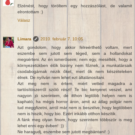
Elzénést, hogy töröltem egy hozzászólást, de valamit
elrontottam :)
Válasz
Limara
2010. február 7. 10:05
Azt gondolom, hogy akkor félreérthető voltam, mert
eszembe sem jutott sem téged, sem a hollandokat
megsérteni. Az én ismerőseim, nem egy, mesélték, hogy a
környezetükben élők bizony nem főznek, a munkatársaik
csodabogárnak nézik őket, mert ők nem készételeken
élnek. De nyílván nem lehet ezt általánosítani.
Azt meg nem is értem, miért vetted magadra a
tartósítószerről szóló részt! Te bio kenyeret veszel, ami
nagyon jó szerintem, de itthon legtöbb helyen nem is
kapható, ha mégis horror áron, amit az átlag polgár nem
tud meggfizetni, arról már nem is beszélve, hogy legtöbben
nem is hiszik, hogy bio. Ezért inkább otthon készítik.
A fánk meg olyan finom, hogy szerintem többször is meg
lehet enni egy évben! :))
Ne haragudj, eszembe sem jutott megbántani! :)