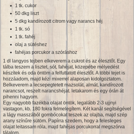
1 tk. cukor
50 dkg liszt
5 dkg kandírozott citrom vagy narancs héj
1 tk. só
1 tk. fahéj
olaj a sütéshez
fahéjas porcukor a szóráshoz
1 dl langyos tejben elkeverem a cukrot és az élesztőt. Egy
tálba teszem a lisztet, sót, fahéjat, közepébe mélyedést
készítek és oda öntöm a felfuttatott élesztőt. A többi tejet is
hozzáadom, majd kézi mixerrel alaposan kidolgoztatom.
Belkeverem a lecsepegtetett mazsolát, almát, kandírozott
narancsot, reszelt narancshéjat. letakarom és egy órán át
pihenni hagyom.
Egy nagyobb fazékba olajat öntök, legalább 2-3 ujjnyi
vastagon, kb. 180 fokra felmelegítem. Két kanál segítségével
a lágy masszából gombócokat teszek az olajba, majd szép
arany színűre sütöm. Papírra szedem, hogy a felesleges
olajat leitassam róla, majd fahéjas porcukorral megszórva
tálalom.