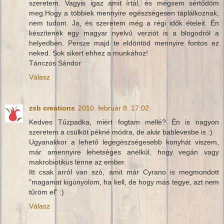
szeretem. Vagyis igaz amit írtál, és mégsem sértődöm
meg.Hogy a többiek mennyire egészségesen táplálkoznak,
nem tudom. Ja, és szeretem még a régi idők ételeit. Én
készítenék egy magyar nyelvű verziót is a blogodról a
helyedben. Persze majd te eldöntöd mennyire fontos ez
neked. Sok sikert ehhez a munkához!
Tánczos Sándor
Válasz
zsb creations
2010. február 8. 17:02
Kedves Tűzpadka, miért fogtam mellé? Én is nagyon
szeretem a csülköt pékné módra, de akár bablevesbe is :)
Ugyanakkor a lehető legegészségesebb konyhát viszem,
már amennyire lehetséges anélkül, hogy vegán vagy
makrobiotikus lenne az ember.
Itt csak arról van szó, amit már Cyrano is megmondott
"magamat kigúnyolom, ha kell, de hogy más tegye, azt nem
tűröm el" :)
Válasz