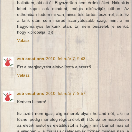
hallottam, aki ott él. Egyszerűen nem érdekli őket. Nálunk is
lehet kapni sok mindent, mégis elkészítjük otthon. Az
otthoniban tudom mi van, nincs tele tartósítószerrel, stb..Ez
a fánk után sem marad iszonyatosabb szag, mint a mi
hagyományos fánkunk után. Én nem beszélek le senkit,
hogy kipróbálja! :)))
Válasz
zsb creations
2010. február 7. 9:43
Ezt a megjegyzést eltávolította a szerző.
Válasz
zsb creations
2010. február 7. 9:57
Kedves Limara!
Ez azért nem igaz, alig ismerek olyan holland nőt, aki ne
főzne, pedig már elég régóta élek itt :) De ez természetesen
az életritmustól és életstílustól is függ - mint bárhol máshol
a világban -, a főállású családanyák főznek minden nap, a