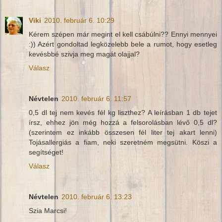
Viki
2010. február 6. 10:29
Kérem szépen már megint el kell csábúlni?? Ennyi mennyei
:)) Azért gondoltad legközelebb bele a rumot, hogy esetleg
kevésbbé szivja meg magát olajjal?
Válasz
Névtelen
2010. február 6. 11:57
0,5 dl tej nem kevés fél kg liszthez? A leírásban 1 db tejet
írsz, ehhez jön még hozzá a felsorolásban lévő 0,5 dl?
(szerintem ez inkább összesen fél liter tej akart lenni)
Tojásallergiás a fiam, neki szeretném megsütni. Köszi a
segítséget!
Válasz
Névtelen
2010. február 6. 13:23
Szia Marcsi!