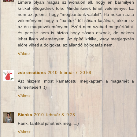
Limara olyan magas színvonalon áll, hogy én bármilyen
kritikát elfogadnék tőle. Mindenkinek lehet véleménye. Ez
nem azt jelenti, hogy "megbántunk valakit". Ha nekem az a
véleményem hogy a "bantuk" túl sósan kajálnak, akkor ez
az én magánvéleményem. Ezért nem szabad megsértődni.
és persze nem is biztos hogy sósan esznek, de nekem
lehet ilyen véleményem. Az építő kritika, vagy megjegyzés
előre viheti a dolgokat, az állandó bólogatás nem.
Válasz
zsb creations
2010. február 7. 20:58
Azt hiszem, most kamatostul megkaptam a magamét a
félreértésért :))
Válasz
Bianka
2010. február 8. 9:23
Fánk, fánkkal jöhetnek még....:)
Válasz