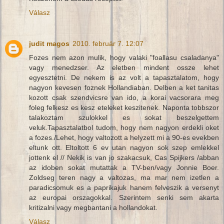
Válasz
judit magos
2010. február 7. 12:07
Fozes nem azon mulik, hogy valaki "foallasu csaladanya"
vagy menedzser. Az eletben mindent ossze lehet
egyesztetni. De nekem is az volt a tapasztalatom, hogy
nagyon kevesen foznek Hollandiaban. Delben a ket tanitas
kozott csak szendvicsre van ido, a korai vacsorara meg
foleg felkesz es kesz eteleket keszitenek. Naponta tobbszor
talakoztam szulokkel es sokat beszelgettem
veluk.Tapasztalatbol tudom, hogy nem nagyon erdekli oket
a fozes./Lehet, hogy valtozott a helyzett mi a 90-es evekben
eltunk ott. Eltoltott 6 ev utan nagyon sok szep emlekkel
jottenk el // Nekik is van jo szakacsuk, Cas Spijkers /abban
az idoben sokat mutattak a TV-ben/vagy Jonnie Boer.
Zoldseg teren nagy a valtozas, ma mar nem izetlen a
paradicsomuk es a paprikajuk hanem felveszik a versenyt
az europai orszagokkal. Szerintem senki sem akarta
kritizalni vagy megbantani a hollandokat.
Válasz