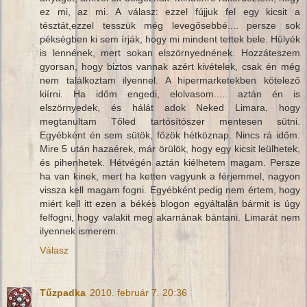
ez mi, az mi. A válasz: ezzel fújjuk fel egy kicsit a
tésztát,ezzel tesszük még levegősebbé.... persze sok
pékségben ki sem írják, hogy mi mindent tettek bele. Hülyék
is lennének, mert sokan elszörnyednének. Hozzáteszem
gyorsan, hogy biztos vannak azért kivételek, csak én még
nem találkoztam ilyennel. A hipermarketekben kötelező
kiírni. Ha időm engedi, elolvasom..... aztán én is
elszörnyedek, és hálát adok Neked Limara, hogy
megtanultam Tőled tartósítószer mentesen sütni.
Egyébként én sem sütök, főzök hétköznap. Nincs rá időm.
Mire 5 után hazaérek, már örülök, hogy egy kicsit leülhetek,
és pihenhetek. Hétvégén aztán kiélhetem magam. Persze
ha van kinek, mert ha ketten vagyunk a férjemmel, nagyon
vissza kell magam fogni. Egyébként pedig nem értem, hogy
miért kell itt ezen a békés blogon egyáltalán bármit is úgy
felfogni, hogy valakit meg akarnának bántani. Limarát nem
ilyennek ismerem.
Válasz
Tűzpadka
2010. február 7. 20:36