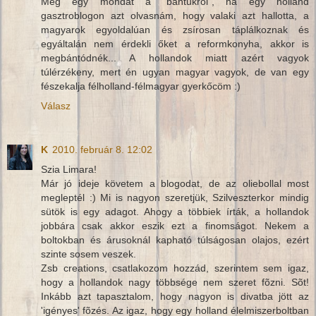
Még egy mondat a "bantukról", ha egy holland
gasztroblogon azt olvasnám, hogy valaki azt hallotta, a
magyarok egyoldalúan és zsírosan táplálkoznak és
egyáltalán nem érdekli őket a reformkonyha, akkor is
megbántódnék... A hollandok miatt azért vagyok
túlérzékeny, mert én ugyan magyar vagyok, de van egy
fészekalja félholland-félmagyar gyerkőcöm :)
Válasz
K
2010. február 8. 12:02
Szia Limara!
Már jó ideje követem a blogodat, de az oliebollal most
megleptél :) Mi is nagyon szeretjük, Szilveszterkor mindig
sütök is egy adagot. Ahogy a többiek írták, a hollandok
jobbára csak akkor eszik ezt a finomságot. Nekem a
boltokban és árusoknál kapható túlságosan olajos, ezért
szinte sosem veszek.
Zsb creations, csatlakozom hozzád, szerintem sem igaz,
hogy a hollandok nagy többsége nem szeret fõzni. Sõt!
Inkább azt tapasztalom, hogy nagyon is divatba jött az
'igényes' fõzés. Az igaz, hogy egy holland élelmiszerboltban