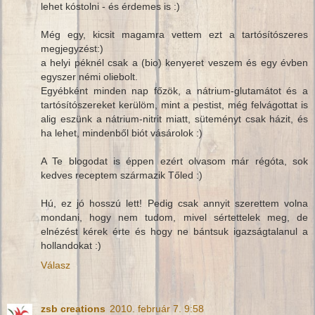
lehet kóstolni - és érdemes is :)
Még egy, kicsit magamra vettem ezt a tartósítószeres
megjegyzést:)
a helyi péknél csak a (bio) kenyeret veszem és egy évben
egyszer némi oliebolt.
Egyébként minden nap főzök, a nátrium-glutamátot és a
tartósítószereket kerülöm, mint a pestist, még felvágottat is
alig eszünk a nátrium-nitrit miatt, süteményt csak házit, és
ha lehet, mindenből biót vásárolok :)
A Te blogodat is éppen ezért olvasom már régóta, sok
kedves receptem származik Tőled :)
Hú, ez jó hosszú lett! Pedig csak annyit szerettem volna
mondani, hogy nem tudom, mivel sértettelek meg, de
elnézést kérek érte és hogy ne bántsuk igazságtalanul a
hollandokat :)
Válasz
zsb creations
2010. február 7. 9:58