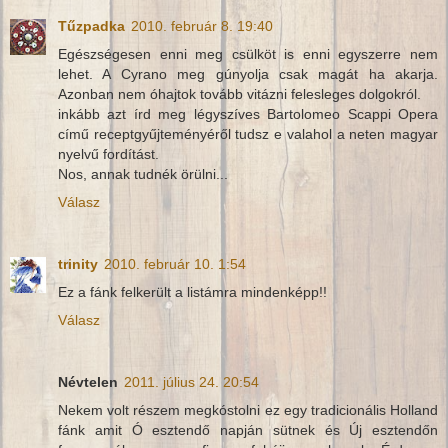
Tűzpadka
2010. február 8. 19:40
Egészségesen enni meg csülköt is enni egyszerre nem
lehet. A Cyrano meg gúnyolja csak magát ha akarja.
Azonban nem óhajtok tovább vitázni felesleges dolgokról.
inkább azt írd meg légyszíves Bartolomeo Scappi Opera
című receptgyűjteményéről tudsz e valahol a neten magyar
nyelvű fordítást.
Nos, annak tudnék örülni...
Válasz
trinity
2010. február 10. 1:54
Ez a fánk felkerült a listámra mindenképp!!
Válasz
Névtelen
2011. július 24. 20:54
Nekem volt részem megkóstolni ez egy tradicionális Holland
fánk amit Ó esztendő napján sütnek és Új esztendőn