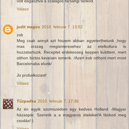
volt dagasztva a szalagos farsangi fánkod.
Válasz
judit magos
2010. február 7. 13:52
zsb
Meg csak annyit azt hiszem abban egyeterthetunk ,hogy
mas orszag megismeresehez az etelkultura is
hozzatartozik. Receptet erdekesseg keppen kuldtem, mert
otthon biztos kevesen ismerik. /Azert irok otthont mert most
Barcelonaba elunk/
Jo probalkozast!
Válasz
Tűzpadka
2010. február 7. 17:36
Az én egyik szomszédom egy kedves Holland -Magyar
házaspár. Szeretik a a magyaros ételeket!A fánkod meg
csodás!:)
Válasz