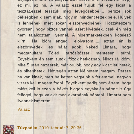
ez mi, az mi. A válasz: ezzel fújjuk fel egy kicsit a
tésztát,ezzel tesszük még levegősebbé.... persze sok
pékségben ki sem írják, hogy mi mindent tettek bele. Hülyék
is lennének, mert sokan elszörnyednének. Hozzáteszem
gyorsan, hogy biztos vannak azért kivételek, csak én még
nem találkoztam ilyennel. A hipermarketekben kötelező
kiírni. Ha időm engedi, elolvasom..... aztán én is
elszörnyedek, és hálát adok Neked Limara, hogy
megtanultam Tőled tartósítószer mentesen sütni.
Egyébként én sem sütök, főzök hétköznap. Nincs rá időm.
Mire 5 után hazaérek, már örülök, hogy egy kicsit leülhetek,
és pihenhetek. Hétvégén aztán kiélhetem magam. Persze
ha van kinek, mert ha ketten vagyunk a férjemmel, nagyon
vissza kell magam fogni. Egyébként pedig nem értem, hogy
miért kell itt ezen a békés blogon egyáltalán bármit is úgy
felfogni, hogy valakit meg akarnának bántani. Limarát nem
ilyennek ismerem.
Válasz
Tűzpadka
2010. február 7. 20:36