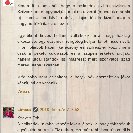
Kimaradt a posztból, hogy a hollandok ezt klasszikusan
Szilveszterkor fogyasztják, mint mi a virslit (mondjuk már aki
:)), mert a rendkívül nehéz, olajos tészta kiváló alap a
nagymértékű italozáshoz :)
Egyébként kevés holland vállalkozik arra, hogy házilag
elkészítse, egyrészt mert rengeteg helyen lehet frissen sült,
finom oliebolt kapni (karácsony és szilveszter között nem
csak a pékek, cukrászok és a szupermarketek árulják,
hanem utcai standok is), másrészt mert iszonyatos szag
marad utána lakásban...
Még soha nem csináltam, a helyik pék eszméletlen jókat
készít, mi ott vesszük.
Válasz
Limara
2010. február 7. 7:53
Kedves Zsb!
A hollandok inkább készételeken élnek, a nagy többségük
egyáltalán nem süt-főz otthon, ezt már több ismerősömtől is