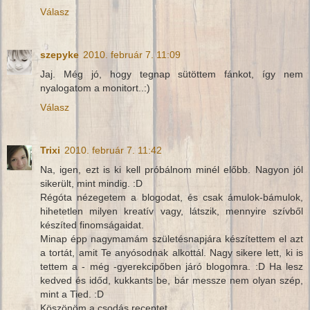
Válasz
szepyke
2010. február 7. 11:09
Jaj. Még jó, hogy tegnap sütöttem fánkot, így nem
nyalogatom a monitort..:)
Válasz
Trixi
2010. február 7. 11:42
Na, igen, ezt is ki kell próbálnom minél előbb. Nagyon jól
sikerült, mint mindig. :D
Régóta nézegetem a blogodat, és csak ámulok-bámulok,
hihetetlen milyen kreatív vagy, látszik, mennyire szívből
készíted finomságaidat.
Minap épp nagymamám születésnapjára készítettem el azt
a tortát, amit Te anyósodnak alkottál. Nagy sikere lett, ki is
tettem a - még -gyerekcipőben járó blogomra. :D Ha lesz
kedved és időd, kukkants be, bár messze nem olyan szép,
mint a Tied. :D
Köszönöm a csodás receptet.