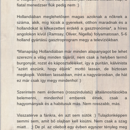
fiatal menedzser fiúk pedig nem :)
Hollandiában meglehetősen magas azoknak a nőknek a
száma, akik, míg kicsik a gyerekek, otthon maradnak és a
hollandokat is kifejezetten érdekli a gasztronómia*, a híres
angolokon kívül (Ramsay, Oliver, Nigella) folyamatosan, 5-6
holland gyártású gasztroprogram megy a televíziókban.
*Manapság Hollandiában már minden alapanyagot be lehet
szerezni a világ minden tájáról, nem csak a helyben termő
burgonyát, rozst és káposztaféléket, így a puritán, kálvinista
"azért eszünk, hogy éljünk" mottó lassan, de biztosan
megkopik. Vidéken lassabban, mint a nagyvárosban, de hát
ez már csak így megy mindenhol :)
Szerintem nem érdemes (rosszindulatú) általánosításokba
belemenni, mindenhol emberek élnek, csak a
hagyományaik és a habitusuk más. Nem rosszabb, más.
Visszatérve a fánkra, én azt sem sütök :) Tulajdonképpen
semmi sem, amit bő olajban kell kisütni. Nem csak a szag
miatt... ;) De pl. az oliebolt egy évben egyszer tényleg meg