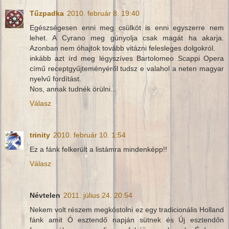
Tűzpadka
2010. február 8. 19:40
Egészségesen enni meg csülköt is enni egyszerre nem
lehet. A Cyrano meg gúnyolja csak magát ha akarja.
Azonban nem óhajtok tovább vitázni felesleges dolgokról.
inkább azt írd meg légyszíves Bartolomeo Scappi Opera
című receptgyűjteményéről tudsz e valahol a neten magyar
nyelvű fordítást.
Nos, annak tudnék örülni...
Válasz
trinity
2010. február 10. 1:54
Ez a fánk felkerült a listámra mindenképp!!
Válasz
Névtelen
2011. július 24. 20:54
Nekem volt részem megkóstolni ez egy tradicionális Holland
fánk amit Ó esztendő napján sütnek és Új esztendőn