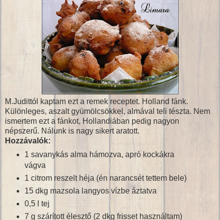
M.Judittól kaptam ezt a remek receptet. Holland fánk.
Különleges, aszalt gyümölcsökkel, almával teli tészta. Nem
ismertem ezt a fánkot, Hollandiában pedig nagyon
népszerű. Nálunk is nagy sikert aratott.
Hozzávalók:
1 savanykás alma hámozva, apró kockákra
vágva
1 citrom reszelt héja (én narancsét tettem bele)
15 dkg mazsola langyos vízbe áztatva
0,5 l tej
7 g szárított élesztő (2 dkg frisset használtam)