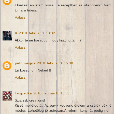
Elnezest en irtam rosszul a receptben az oliebollen-t. Nem
Limara hibaja.
Válasz
K
2010. február 8. 13:32
Akkor te ne haragudj, hogy kijavítottam :)
Válasz
judit magos
2010. február 8. 15:38
En koszonom Neked !!
Válasz
Tűzpadka
2010. február 8. 15:59
Szia zsb creations!
Kissé melléfogtál. Az egyik kedvenc ételem a csülök pékné
módra. Lehetőleg jó zsírosan.A reform konyhát pedig nem