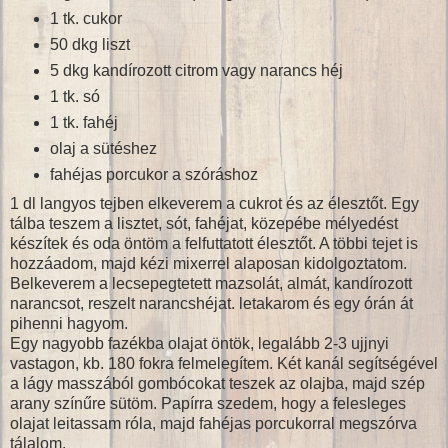
1 tk. cukor
50 dkg liszt
5 dkg kandírozott citrom vagy narancs héj
1 tk. só
1 tk. fahéj
olaj a sütéshez
fahéjas porcukor a szóráshoz
1 dl langyos tejben elkeverem a cukrot és az élesztőt. Egy
tálba teszem a lisztet, sót, fahéjat, közepébe mélyedést
készítek és oda öntöm a felfuttatott élesztőt. A többi tejet is
hozzáadom, majd kézi mixerrel alaposan kidolgoztatom.
Belkeverem a lecsepegtetett mazsolát, almát, kandírozott
narancsot, reszelt narancshéjat. letakarom és egy órán át
pihenni hagyom.
Egy nagyobb fazékba olajat öntök, legalább 2-3 ujjnyi
vastagon, kb. 180 fokra felmelegítem. Két kanál segítségével
a lágy masszából gombócokat teszek az olajba, majd szép
arany színűre sütöm. Papírra szedem, hogy a felesleges
olajat leitassam róla, majd fahéjas porcukorral megszórva
tálalom.