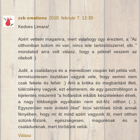
zsb creations
2010. február 7. 12:30
Kedves Limara!
Azért vettem magamra, mert valahogy úgy éreztem, a "Az
otthoniban tudom mi van, nincs tele tartósítószerrel, stb.."
mondatod arra volt válasz, hogy a péknél veszem az
oliebolt :)
Judit, a családanya és a menedzser csupán két példa volt,
természetesen tisztában vagyok vele, hogy semmi nem
csak fekete és fehér :) Ami a kritika és megbántást illeti,
túlérzékeny vagyok, ezt elismerem, de egy gasztroblogon a
kijelentés miszerint "a hollandok inkább készételeken élnek,
a nagy többségük egyáltalán nem süt-főz otthon (...).
Egyszerűen nem érdekli őket" kicsi sértőnek tűnik annak
fényében, hogy mi itt mind azért vagyunk itt, mert otthon
sütünk-főzünk, egészségesen, magunknak és a
családunknak, mert törődünk velük.
Válasz