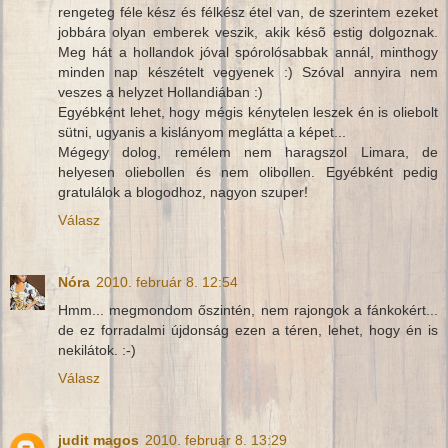
rengeteg féle kész és félkész étel van, de szerintem ezeket
jobbára olyan emberek veszik, akik késõ estig dolgoznak.
Meg hát a hollandok jóval spórolósabbak annál, minthogy
minden nap készételt vegyenek :) Szóval annyira nem
veszes a helyzet Hollandiában :)
Egyébként lehet, hogy mégis kénytelen leszek én is oliebolt
sütni, ugyanis a kislányom meglátta a képet...
Mégegy dolog, remélem nem haragszol Limara, de
helyesen oliebollen és nem olibollen. Egyébként pedig
gratulálok a blogodhoz, nagyon szuper!
Válasz
Nóra
2010. február 8. 12:54
Hmm... megmondom őszintén, nem rajongok a fánkokért...
de ez forradalmi újdonság ezen a téren, lehet, hogy én is
nekilátok. :-)
Válasz
judit magos
2010. február 8. 13:29