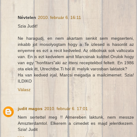
Névtelen
2010. február 6. 16:11
Szia Judit!
Ne haragudj, en nem akartam senkit sem megserteni,
inkabb jot mosolyogtam hogy a Te izlesed is hasonlit az
enyemre es ezt a recit kedveled. Az olibolnak sok valtozata
van. En is ezt kedvelem amit Marcsinak kuldtel.Orulok hogy
van egy "honfitars"aki az itteni receptekbol feltett. En 1986
ota elek itt, Utrechtbe.Ti hol ill. melyik varosban laktatok?
Ha van kedved irjal, Marcsi megadja a mailcimemet. Szia!
ILDIKO
Válasz
judit magos
2010. február 6. 17:01
Nem sertettel meg !! Almereben laktunk, nem messze
Amszterdamtol. Elkerem a cimedet es majd jelentkezem.
Szia! Judit