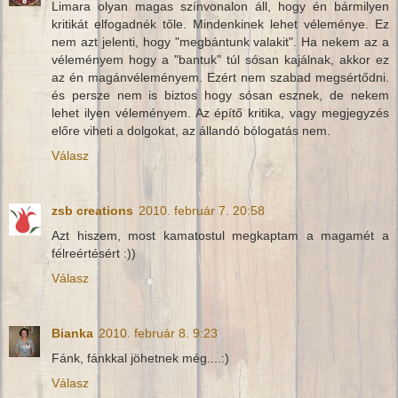
Limara olyan magas színvonalon áll, hogy én bármilyen
kritikát elfogadnék tőle. Mindenkinek lehet véleménye. Ez
nem azt jelenti, hogy "megbántunk valakit". Ha nekem az a
véleményem hogy a "bantuk" túl sósan kajálnak, akkor ez
az én magánvéleményem. Ezért nem szabad megsértődni.
és persze nem is biztos hogy sósan esznek, de nekem
lehet ilyen véleményem. Az építő kritika, vagy megjegyzés
előre viheti a dolgokat, az állandó bólogatás nem.
Válasz
zsb creations
2010. február 7. 20:58
Azt hiszem, most kamatostul megkaptam a magamét a
félreértésért :))
Válasz
Bianka
2010. február 8. 9:23
Fánk, fánkkal jöhetnek még....:)
Válasz