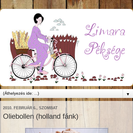
▼
2010. FEBRUÁR 6., SZOMBAT
Oliebollen (holland fánk)