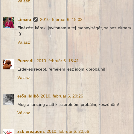
Válasz
Limara
2010. február 6. 18:02
Elnézést kérek, javítottam a tej mennyiségét, sajnos elírtam
:((
Válasz
Puszedli
2010. február 6. 18:41
Érdekes recept, remélem lesz időm kipróbálni!
Válasz
erős ildikó
2010. február 6. 20:26
Még a farsang alatt ki szeretném próbálni, köszönöm!
Válasz
zsb creations
2010. február 6. 20:56