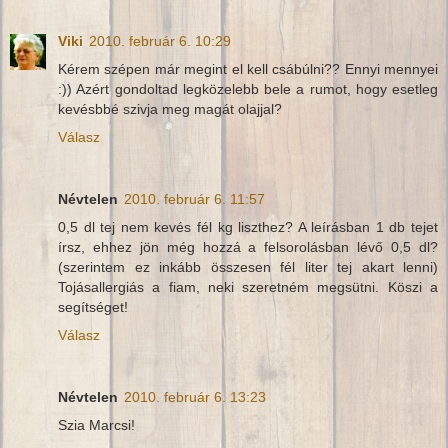
Viki
2010. február 6. 10:29
Kérem szépen már megint el kell csábúlni?? Ennyi mennyei
:)) Azért gondoltad legközelebb bele a rumot, hogy esetleg
kevésbbé szivja meg magát olajjal?
Válasz
Névtelen
2010. február 6. 11:57
0,5 dl tej nem kevés fél kg liszthez? A leírásban 1 db tejet
írsz, ehhez jön még hozzá a felsorolásban lévő 0,5 dl?
(szerintem ez inkább összesen fél liter tej akart lenni)
Tojásallergiás a fiam, neki szeretném megsütni. Köszi a
segítséget!
Válasz
Névtelen
2010. február 6. 13:23
Szia Marcsi!