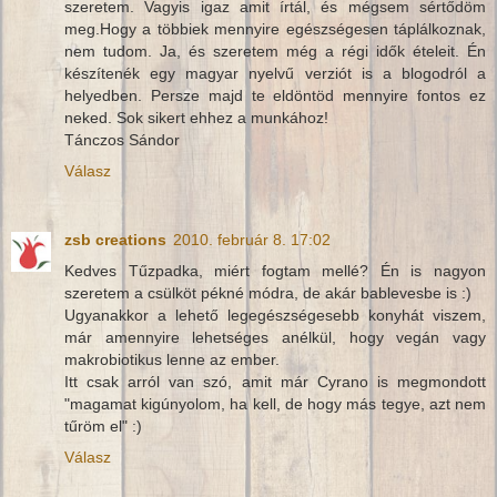
szeretem. Vagyis igaz amit írtál, és mégsem sértődöm
meg.Hogy a többiek mennyire egészségesen táplálkoznak,
nem tudom. Ja, és szeretem még a régi idők ételeit. Én
készítenék egy magyar nyelvű verziót is a blogodról a
helyedben. Persze majd te eldöntöd mennyire fontos ez
neked. Sok sikert ehhez a munkához!
Tánczos Sándor
Válasz
zsb creations
2010. február 8. 17:02
Kedves Tűzpadka, miért fogtam mellé? Én is nagyon
szeretem a csülköt pékné módra, de akár bablevesbe is :)
Ugyanakkor a lehető legegészségesebb konyhát viszem,
már amennyire lehetséges anélkül, hogy vegán vagy
makrobiotikus lenne az ember.
Itt csak arról van szó, amit már Cyrano is megmondott
"magamat kigúnyolom, ha kell, de hogy más tegye, azt nem
tűröm el" :)
Válasz