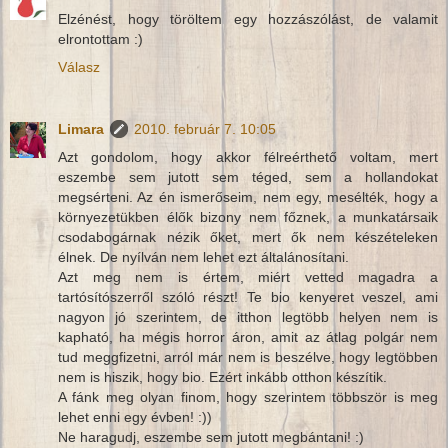
Elzénést, hogy töröltem egy hozzászólást, de valamit
elrontottam :)
Válasz
Limara
2010. február 7. 10:05
Azt gondolom, hogy akkor félreérthető voltam, mert
eszembe sem jutott sem téged, sem a hollandokat
megsérteni. Az én ismerőseim, nem egy, mesélték, hogy a
környezetükben élők bizony nem főznek, a munkatársaik
csodabogárnak nézik őket, mert ők nem készételeken
élnek. De nyílván nem lehet ezt általánosítani.
Azt meg nem is értem, miért vetted magadra a
tartósítószerről szóló részt! Te bio kenyeret veszel, ami
nagyon jó szerintem, de itthon legtöbb helyen nem is
kapható, ha mégis horror áron, amit az átlag polgár nem
tud meggfizetni, arról már nem is beszélve, hogy legtöbben
nem is hiszik, hogy bio. Ezért inkább otthon készítik.
A fánk meg olyan finom, hogy szerintem többször is meg
lehet enni egy évben! :))
Ne haragudj, eszembe sem jutott megbántani! :)