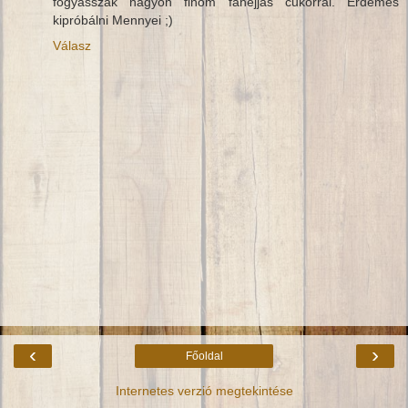
fogyasszák nagyon finom fahéjjas cukorral. Érdemes
kipróbálni Mennyei ;)
Válasz
‹
›
Főoldal
Internetes verzió megtekintése