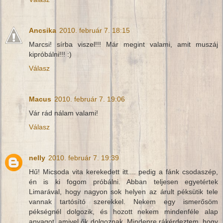
Ancsika
2010. február 7. 18:15
Marcsi! sírba viszel!!! Már megint valami, amit muszáj
kipróbálni!!! :)
Válasz
Macus
2010. február 7. 19:06
Vár rád nálam valami!
Válasz
nelly
2010. február 7. 19:39
Hű! Micsoda vita kerekedett itt.... pedig a fánk csodaszép,
én is ki fogom próbálni. Abban teljesen egyetértek
Limarával, hogy nagyon sok helyen az árult péksütik tele
vannak tartósító szerekkel. Nekem egy ismerősöm
pékségnél dolgozik, és hozott nekem mindenféle alap
anyagot, amivel ők dolgoznak. Mindenre rákérdeztem, hogy