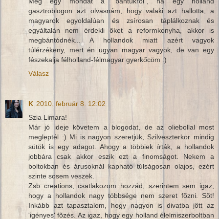
Még egy mondat a "bantukról", ha egy holland
gasztroblogon azt olvasnám, hogy valaki azt hallotta, a
magyarok egyoldalúan és zsírosan táplálkoznak és
egyáltalán nem érdekli őket a reformkonyha, akkor is
megbántódnék... A hollandok miatt azért vagyok
túlérzékeny, mert én ugyan magyar vagyok, de van egy
fészekalja félholland-félmagyar gyerkőcöm :)
Válasz
K
2010. február 8. 12:02
Szia Limara!
Már jó ideje követem a blogodat, de az oliebollal most
megleptél :) Mi is nagyon szeretjük, Szilveszterkor mindig
sütök is egy adagot. Ahogy a többiek írták, a hollandok
jobbára csak akkor eszik ezt a finomságot. Nekem a
boltokban és árusoknál kapható túlságosan olajos, ezért
szinte sosem veszek.
Zsb creations, csatlakozom hozzád, szerintem sem igaz,
hogy a hollandok nagy többsége nem szeret fõzni. Sõt!
Inkább azt tapasztalom, hogy nagyon is divatba jött az
'igényes' fõzés. Az igaz, hogy egy holland élelmiszerboltban