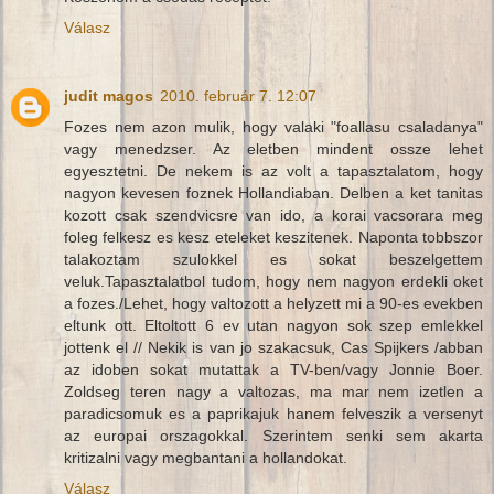
Válasz
judit magos
2010. február 7. 12:07
Fozes nem azon mulik, hogy valaki "foallasu csaladanya"
vagy menedzser. Az eletben mindent ossze lehet
egyesztetni. De nekem is az volt a tapasztalatom, hogy
nagyon kevesen foznek Hollandiaban. Delben a ket tanitas
kozott csak szendvicsre van ido, a korai vacsorara meg
foleg felkesz es kesz eteleket keszitenek. Naponta tobbszor
talakoztam szulokkel es sokat beszelgettem
veluk.Tapasztalatbol tudom, hogy nem nagyon erdekli oket
a fozes./Lehet, hogy valtozott a helyzett mi a 90-es evekben
eltunk ott. Eltoltott 6 ev utan nagyon sok szep emlekkel
jottenk el // Nekik is van jo szakacsuk, Cas Spijkers /abban
az idoben sokat mutattak a TV-ben/vagy Jonnie Boer.
Zoldseg teren nagy a valtozas, ma mar nem izetlen a
paradicsomuk es a paprikajuk hanem felveszik a versenyt
az europai orszagokkal. Szerintem senki sem akarta
kritizalni vagy megbantani a hollandokat.
Válasz