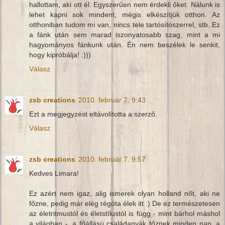
hallottam, aki ott él. Egyszerűen nem érdekli őket. Nálunk is
lehet kapni sok mindent, mégis elkészítjük otthon. Az
otthoniban tudom mi van, nincs tele tartósítószerrel, stb..Ez
a fánk után sem marad iszonyatosabb szag, mint a mi
hagyományos fánkunk után. Én nem beszélek le senkit,
hogy kipróbálja! :)))
Válasz
zsb creations
2010. február 7. 9:43
Ezt a megjegyzést eltávolította a szerző.
Válasz
zsb creations
2010. február 7. 9:57
Kedves Limara!
Ez azért nem igaz, alig ismerek olyan holland nőt, aki ne
főzne, pedig már elég régóta élek itt :) De ez természetesen
az életritmustól és életstílustól is függ - mint bárhol máshol
a világban -, a főállású családanyák főznek minden nap, a