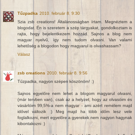
Tűzpadka
2010. február 8. 9:30
Szia zsb creations! Általánosságban írtam. Megnéztem a
blogodat. Én is szeretem a szép tárgyakat, gondolkoztam is
rajta, hogy bejelentkezem hozzád. Sajnos a blog nem
magyar nyelvű, így nem tudom olvasni. Van valami
lehetőség a blogodon hogy magyarul is olvashassam?
Válasz
zsb creations
2010. február 8. 9:56
Tűzpadka, nagyon szépen köszönöm! :)
Sajnos egyelőre nem lehet a blogom magyarul olvasni,
(már tervben van), csak az a helyzet, hogy az olvasóim és
vásárlóim 99,5%-a nem magyar - ami azért remélem majd
idővel változik :) Meg majd ha több időm lesz vele
foglalkozni, mert egyelőre a gyerekek nem nagyon hagynak
kibontakozni :)