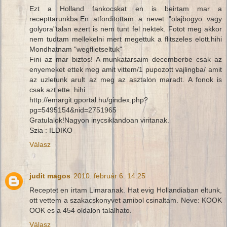
Ezt a Holland fankocskat en is beirtam mar a
recepttarunkba.En atforditottam a nevet "olajbogyo vagy
golyora"talan ezert is nem tunt fel nektek. Fotot meg akkor
nem tudtam mellekelni mert megettuk a flitszeles elott.hihi
Mondhatnam "wegflietseltuk"
Fini az mar biztos! A munkatarsaim decemberbe csak az
enyemeket ettek meg amit vittem/1 pupozott vajlingba/ amit
az uzletunk arult az meg az asztalon maradt. A fonok is
csak azt ette. hihi
http://emargit.gportal.hu/gindex.php?
pg=5495154&nid=2751965
Gratulalok!Nagyon inycsiklandoan viritanak.
Szia : ILDIKO
Válasz
judit magos
2010. február 6. 14:25
Receptet en irtam Limaranak. Hat evig Hollandiaban eltunk,
ott vettem a szakacskonyvet amibol csinaltam. Neve: KOOK
OOK es a 454 oldalon talalhato.
Válasz