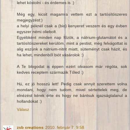
lehet kóstolni - és érdemes is :)
Még egy, kicsit magamra vettem ezt a tartósítószeres
megjegyzést:)
a helyi péknél csak a (bio) kenyeret veszem és egy évben
egyszer némi oliebolt.
Egyébként minden nap főzök, a nátrium-glutamátot és a
tartósítószereket kerülöm, mint a pestist, még felvágottat is
alig eszünk a nátrium-nitrit miatt, süteményt csak házit, és
ha lehet, mindenből biót vásárolok :)
A Te blogodat is éppen ezért olvasom már régóta, sok
kedves receptem származik Tőled :)
Hú, ez jó hosszú lett! Pedig csak annyit szerettem volna
mondani, hogy nem tudom, mivel sértettelek meg, de
elnézést kérek érte és hogy ne bántsuk igazságtalanul a
hollandokat :)
Válasz
zsb creations
2010. február 7. 9:58