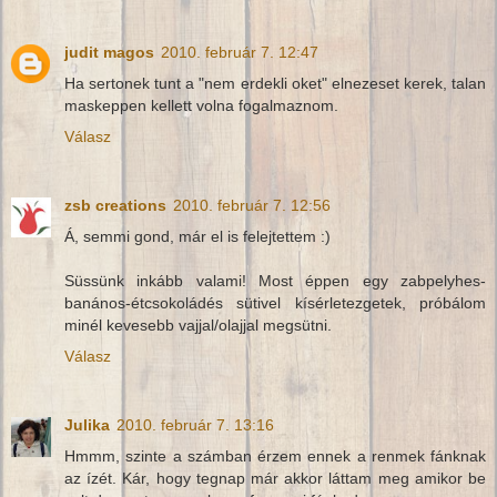
judit magos
2010. február 7. 12:47
Ha sertonek tunt a "nem erdekli oket" elnezeset kerek, talan
maskeppen kellett volna fogalmaznom.
Válasz
zsb creations
2010. február 7. 12:56
Á, semmi gond, már el is felejtettem :)
Süssünk inkább valami! Most éppen egy zabpelyhes-
banános-étcsokoládés sütivel kísérletezgetek, próbálom
minél kevesebb vajjal/olajjal megsütni.
Válasz
Julika
2010. február 7. 13:16
Hmmm, szinte a számban érzem ennek a renmek fánknak
az ízét. Kár, hogy tegnap már akkor láttam meg amikor be