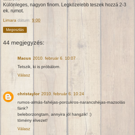
Különleges, nagyon finom. Legközelebb teszek hozzá 2-3
ek. rumot.
Limara
dátum:
9:00
Megosztás
44 megjegyzés:
Macus
2010. február 6. 10:07
Tetszik, ki is próbálom.
Válasz
christaylor
2010. február 6. 10:24
rumos-almás-fahéjas-porcukros-narancshéjas-mazsolás
fánk?
beleborzongtam, annyira jól hangzik! :)
tömény élvezet!
Válasz