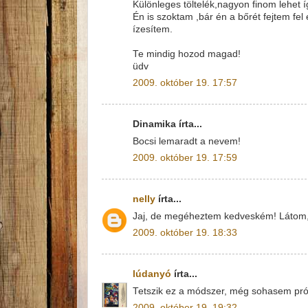
Különleges töltelék,nagyon finom lehet íg
Én is szoktam ,bár én a bőrét fejtem fel
ízesítem.
Te mindig hozod magad!
üdv
2009. október 19. 17:57
Dinamika írta...
Bocsi lemaradt a nevem!
2009. október 19. 17:59
nelly
írta...
Jaj, de megéheztem kedveském! Látom, 
2009. október 19. 18:33
lúdanyó
írta...
Tetszik ez a módszer, még sohasem próbá
2009. október 19. 19:32