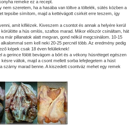
 konyha remeke ez a recept.
y nem szeretem, ha a hasába van töltve a töltelék, sütés közben a
ket tepsibe símítom, majd a kettévágott csirkét erre teszem, így
enni, amit kifilézek. Kiveszem a csontot és annak a helyére kerül
ül, körülötte a hús omlós, szaftos marad. Mikor először csináltam, hát
a már pillanatok alatt megvan, gond nélkül megcsinálom. 10-15
 alkalommal sem kell neki 20-25 percnél több. Az eredmény pedig
ező képek csak 18 éven felülieknek!
sel a gerince fölött bevágom a bőrt és a vékony húsréteget egészen
 késre váltok, majd a csont mellett sorba lefejtegetem a húst
s a szárny marad benne. A kiszedett csontváz mehet egy remek