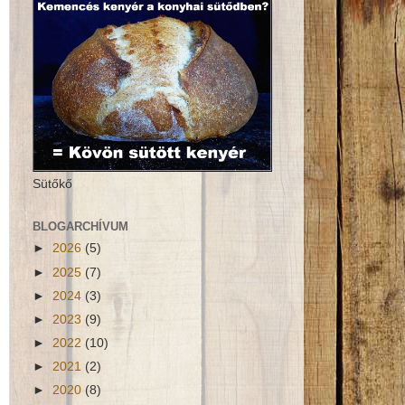
Sütőkő
BLOGARCHÍVUM
►
2026
(5)
►
2025
(7)
►
2024
(3)
►
2023
(9)
►
2022
(10)
►
2021
(2)
►
2020
(8)