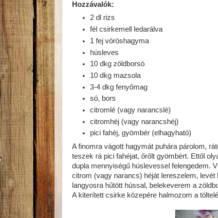
Hozzávalók:
2 dl rizs
fél csirkemell ledarálva
1 fej vöröshagyma
húsleves
10 dkg zöldborsó
10 dkg mazsola
3-4 dkg fenyőmag
só, bors
citromlé (vagy narancslé)
citromhéj (vagy narancshéj)
pici fahéj, gyömbér (elhagyható)
A finomra vágott hagymát puhára párolom, rá
teszek rá pici fahéjat, őrőlt gyömbért. Ettől ol
dupla mennyiségű húslevessel felengedem. V
citrom (vagy narancs) héját lereszelem, levét
langyosra hűtött hússal, belekeverem a zöldbor
A kiterített csirke közepére halmozom a töltel