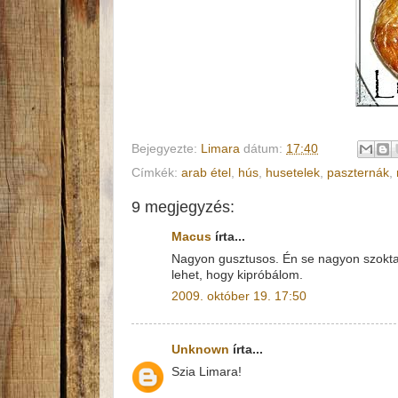
Bejegyezte:
Limara
dátum:
17:40
Címkék:
arab étel
,
hús
,
husetelek
,
paszternák
,
9 megjegyzés:
Macus
írta...
Nagyon gusztusos. Én se nagyon szoktam 
lehet, hogy kipróbálom.
2009. október 19. 17:50
Unknown
írta...
Szia Limara!