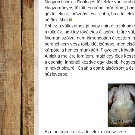
Nagyon finom, különleges tölteléke van, arab
Hagyományos töltött csirkénél már írtam, hog
gőztől elázik, mázgás lesz. Jobb, ha a töltelé
sütöm. Mint
itt
.
Ehhez a változathoz jó nagy csirkét szoktam v
a töltelék, ami így tökéletes állagúra, ízűre s
finoman szólva, nem kimondottan élveztem, m
percnél nem vesz több időt igénybe, még első
kárpótol a hentes munkáért. Figyelem, követk
A pipit a mellére fordítom, majd egy éles kés
a csontig. Innentől kezdve egy kisebb, hegyes
mindkét oldalról. Csak a comb alsócsontja é
húslevesbe.
Ezután következik a töltelék előkészítése.