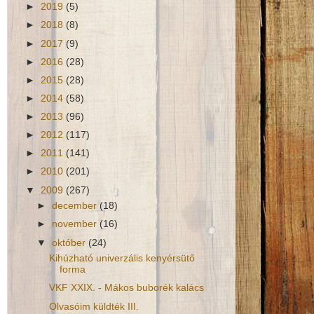
►
2019
(5)
►
2018
(8)
►
2017
(9)
►
2016
(28)
►
2015
(28)
►
2014
(58)
►
2013
(96)
►
2012
(117)
►
2011
(141)
►
2010
(201)
▼
2009
(267)
►
december
(18)
►
november
(16)
▼
október
(24)
Kihúzható univerzális kenyérsütő
forma
VKF XXIX. - Mákos buborék kalács
Olvasóim küldték III.