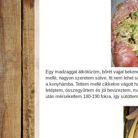
Egy madzaggal átkötözöm, bőrét vajjal beke
mellé, nagyon szeretem sütve. Itt nem lehet s
a konyhámba. Tettem mellé cikkekre vágott ha
letéptem, összegyűrtem és jól bevizeztem, maj
után mérsékeltem 180-190 fokra, így sütöttem