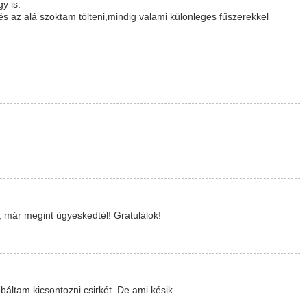
y is.
 és az alá szoktam tölteni,mindig valami különleges fűszerekkel
már megint ügyeskedtél! Gratulálok!
ltam kicsontozni csirkét. De ami késik ..