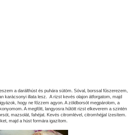
teszem a darálthúst és puhára sütöm. Sóval, borssal fűszerezem,
yan karácsonyi illata lesz. A rizst kevés olajon átforgatom, majd
igyázok, hogy ne főzzem agyon. A zöldborsót megpárolom, a
 konyomom. A megfőtt, langyosra hűtött rizst elkeverem a szintén
sót, mazsolát, fahéjat. Kevés citromlével, citromhéjjal ízesítem.
éket, majd a húst formára igazítom.