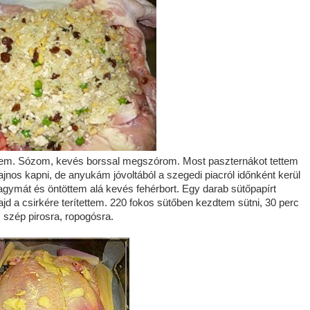
nem. Sózom, kevés borssal megszórom. Most paszternákot tettem
ajnos kapni, de anyukám jóvoltából a szegedi piacról időnként kerül
gymát és öntöttem alá kevés fehérbort. Egy darab sütőpapírt
d a csirkére terítettem. 220 fokos sütőben kezdtem sütni, 30 perc
 szép pirosra, ropogósra.