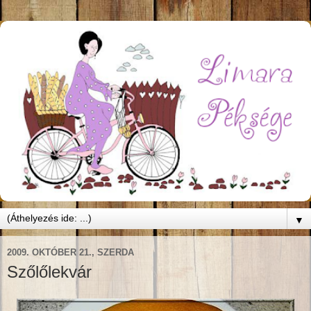
▼
2009. OKTÓBER 21., SZERDA
Szőlőlekvár