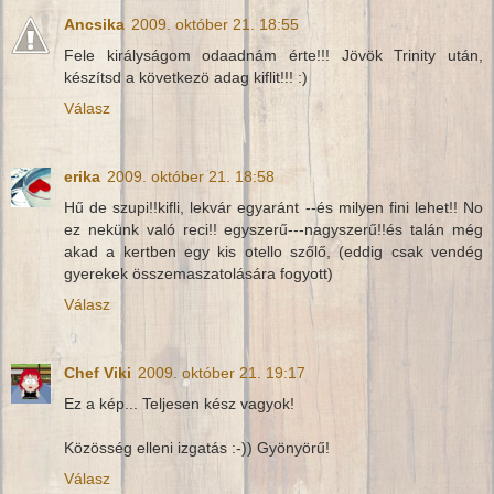
Ancsika
2009. október 21. 18:55
Fele királyságom odaadnám érte!!! Jövök Trinity után,
készítsd a következö adag kiflit!!! :)
Válasz
erika
2009. október 21. 18:58
Hű de szupi!!kifli, lekvár egyaránt --és milyen fini lehet!! No
ez nekünk való reci!! egyszerű---nagyszerű!!és talán még
akad a kertben egy kis otello szőlő, (eddig csak vendég
gyerekek összemaszatolására fogyott)
Válasz
Chef Viki
2009. október 21. 19:17
Ez a kép... Teljesen kész vagyok!
Közösség elleni izgatás :-)) Gyönyörű!
Válasz