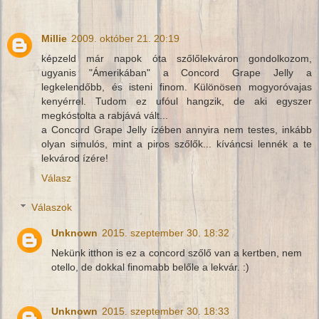
Millie
2009. október 21. 20:19
képzeld már napok óta szőlőlekváron gondolkozom,
ugyanis "Ámerikában" a Concord Grape Jelly a
legkelendőbb, és isteni finom. Különösen mogyoróvajas
kenyérrel. Tudom ez ufóul hangzik, de aki egyszer
megkóstolta a rabjává vált...
a Concord Grape Jelly ízében annyira nem testes, inkább
olyan simulós, mint a piros szőlők... kíváncsi lennék a te
lekvárod ízére!
Válasz
Válaszok
Unknown
2015. szeptember 30. 18:32
Nekünk itthon is ez a concord szőlő van a kertben, nem
otello, de dokkal finomabb belőle a lekvár. :)
Unknown
2015. szeptember 30. 18:33