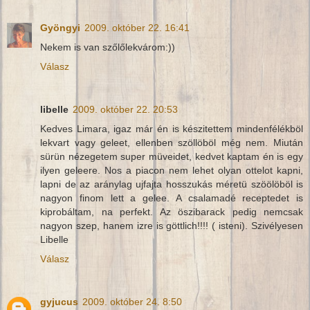
Gyöngyi
2009. október 22. 16:41
Nekem is van szőlőlekvárom:))
Válasz
libelle
2009. október 22. 20:53
Kedves Limara, igaz már én is készitettem mindenfélékböl
lekvart vagy geleet, ellenben szöllöböl még nem. Miután
sürün nézegetem super müveidet, kedvet kaptam én is egy
ilyen geleere. Nos a piacon nem lehet olyan ottelot kapni,
lapni de az aránylag ujfajta hosszukás méretü szöölöböl is
nagyon finom lett a gelee. A csalamadé receptedet is
kiprobáltam, na perfekt. Az öszibarack pedig nemcsak
nagyon szep, hanem izre is göttlich!!!! ( isteni). Szivélyesen
Libelle
Válasz
gyjucus
2009. október 24. 8:50