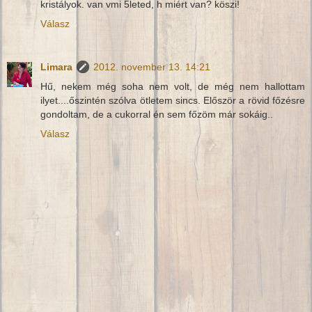
kristályok. van vmi 5leted, h miért van? köszi!
Válasz
Limara
2012. november 13. 14:21
Hű, nekem még soha nem volt, de még nem hallottam
ilyet....őszintén szólva ötletem sincs. Először a rövid főzésre
gondoltam, de a cukorral én sem főzöm már sokáig..
Válasz