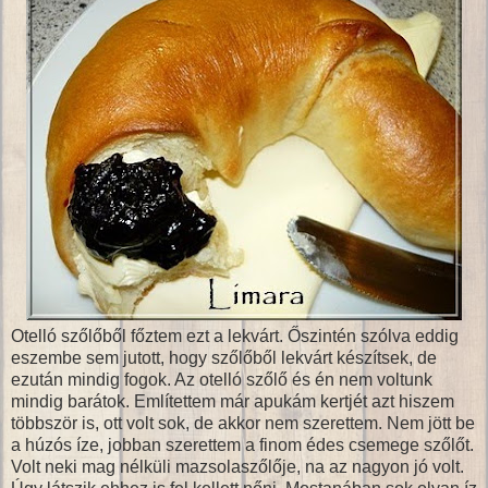
Otelló szőlőből főztem ezt a lekvárt. Őszintén szólva eddig
eszembe sem jutott, hogy szőlőből lekvárt készítsek, de
ezután mindig fogok. Az otelló szőlő és én nem voltunk
mindig barátok. Említettem már apukám kertjét azt hiszem
többször is, ott volt sok, de akkor nem szerettem. Nem jött be
a húzós íze, jobban szerettem a finom édes csemege szőlőt.
Volt neki mag nélküli mazsolaszőlője, na az nagyon jó volt.