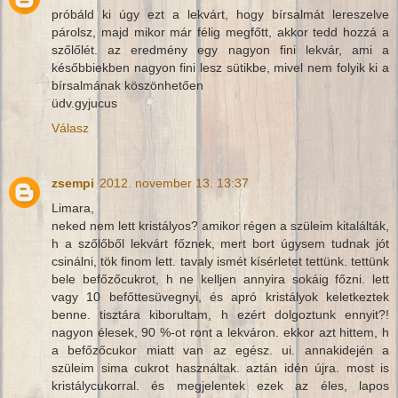
próbáld ki úgy ezt a lekvárt, hogy bírsalmát lereszelve
párolsz, majd mikor már félig megfőtt, akkor tedd hozzá a
szőlőlét. az eredmény egy nagyon fini lekvár, ami a
későbbiekben nagyon fini lesz sütikbe, mivel nem folyik ki a
bírsalmának köszönhetően
üdv.gyjucus
Válasz
zsempi
2012. november 13. 13:37
Limara,
neked nem lett kristályos? amikor régen a szüleim kitalálták,
h a szőlőből lekvárt főznek, mert bort úgysem tudnak jót
csinálni, tök finom lett. tavaly ismét kísérletet tettünk. tettünk
bele befőzőcukrot, h ne kelljen annyira sokáig főzni. lett
vagy 10 befőttesüvegnyi, és apró kristályok keletkeztek
benne. tisztára kiborultam, h ezért dolgoztunk ennyit?!
nagyon élesek, 90 %-ot ront a lekváron. ekkor azt hittem, h
a befőzőcukor miatt van az egész. ui. annakidején a
szüleim sima cukrot használtak. aztán idén újra. most is
kristálycukorral. és megjelentek ezek az éles, lapos