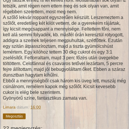
Úgy látszik ehhez is fel kellett nőni. Mostanában sok olyan íz
tetszik, amit régen nem ettem meg és sok olyan van, amit
régebben szerettem, most meg nem.
A szőlő lekvár roppant egyszerűen készült. Leszemeztem a
szőlőt, eredetileg két kilót vettem, de a gyerekeim rájártak,
így kicsit megcsappant a mennyisége. Feltettem főni, nem
kell alá semmi folyadék, kb. másfél órán keresztül rotyogott,
addigra a szemek teljesen megpuhultak, szétfőttek. Ezután
egy szitán átpasszíroztam, majd a tiszta gyümölcshúst
lemértem. Egy kilóhoz tettem 30 dkg cukrot és egy 3:1
zselésítőt. Felforraltam, majd 3 perc főzés után üvegekbe
töltöttem. Celofánnal és csavaros tetővel lezártam, 5 percre
fejre állítottam, majd jól bebugyoláltam őket. Ebben a száraz
dunsztban hagytam kihűlni.
Ebből a mennyiségből csak három kis üveg lett, muszáj még
csinálnom, remélem kapok még szőlőt. Kicsit kevesebb
cukor is elég bele szerintem.
Gyönyörű színe, fantasztikus zamata van.
Limara
dátum:
16:00
Megosztás
22 megjegyzés: