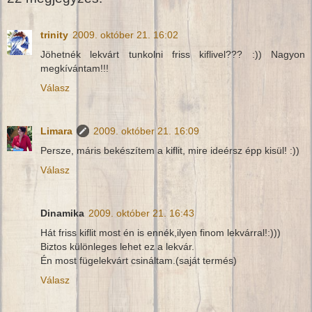
trinity
2009. október 21. 16:02
Jöhetnék lekvárt tunkolni friss kiflivel??? :)) Nagyon
megkívántam!!!
Válasz
Limara
2009. október 21. 16:09
Persze, máris bekészítem a kiflit, mire ideérsz épp kisül! :))
Válasz
Dinamika
2009. október 21. 16:43
Hát friss kiflit most én is ennék,ilyen finom lekvárral!:)))
Biztos különleges lehet ez a lekvár.
Én most fügelekvárt csináltam.(saját termés)
Válasz