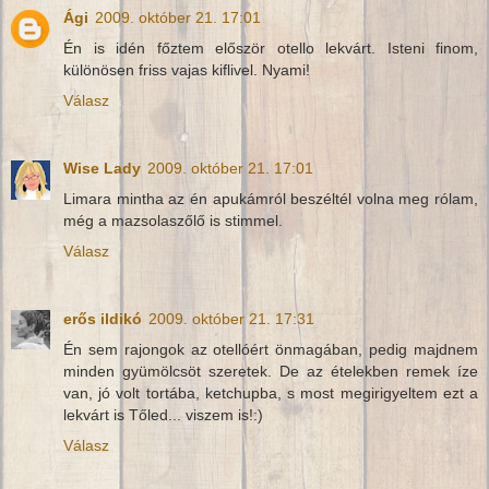
Ági
2009. október 21. 17:01
Én is idén főztem először otello lekvárt. Isteni finom,
különösen friss vajas kiflivel. Nyami!
Válasz
Wise Lady
2009. október 21. 17:01
Limara mintha az én apukámról beszéltél volna meg rólam,
még a mazsolaszőlő is stimmel.
Válasz
erős ildikó
2009. október 21. 17:31
Én sem rajongok az otellóért önmagában, pedig majdnem
minden gyümölcsöt szeretek. De az ételekben remek íze
van, jó volt tortába, ketchupba, s most megirigyeltem ezt a
lekvárt is Tőled... viszem is!:)
Válasz