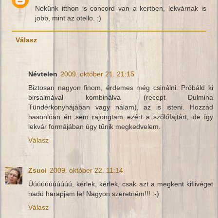
Nekünk itthon is concord van a kertben, lekvárnak is
jobb, mint az otello. :)
Válasz
Névtelen
2009. október 21. 21:15
Biztosan nagyon finom, érdemes még csinálni. Próbáld ki
birsalmával kombinálva (recept Dulmina
Tündérkonyhájában vagy nálam), az is isteni. Hozzád
hasonlóan én sem rajongtam ezért a szőlőfajtárt, de így
lekvár formájában úgy tűnik megkedvelem.
Válasz
Zsuci
2009. október 22. 11:14
Úúúúúúúúúúú, kérlek, kérlek, csak azt a megkent kiflivéget
hadd harapjam le! Nagyon szeretném!!! :-)
Válasz