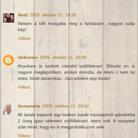
Andi
2009. október 21. 19:55
Nekem a kifli mozgatta meg a fantáziám....nagyon szép
kép!
Válasz
Unknown
2009. október 21. 20:00
Anyukam is szokott csinalni szölölekvart. Elöször en is
nagyon meglepödtem, amikor mondta, de isteni:-) nem tul
edes, kicsit savanykas...öszi estekre epp kivalo!
Válasz
Annamarie
2009. október 21. 20:04
Mi tavaly kaptunk egy kedves baráti házaspártól ajándékba
1 üveg igazi veleméri szőlőlekvárt. isteni volt. A recepted
után lehet, hogy én is megpróbálkozom vele.
Válasz