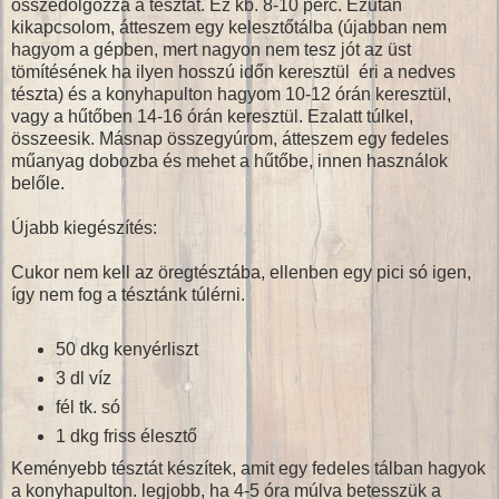
összedolgozza a tésztát. Ez kb. 8-10 perc. Ezután
kikapcsolom, átteszem egy kelesztőtálba (újabban nem
hagyom a gépben, mert nagyon nem tesz jót az üst
tömítésének ha ilyen hosszú időn keresztül éri a nedves
tészta) és a konyhapulton hagyom 10-12 órán keresztül,
vagy a hűtőben 14-16 órán keresztül. Ezalatt túlkel,
összeesik. Másnap összegyúrom, átteszem egy fedeles
műanyag dobozba és mehet a hűtőbe, innen használok
belőle.
Újabb kiegészítés:
Cukor nem kell az öregtésztába, ellenben egy pici só igen,
így nem fog a tésztánk túlérni.
50 dkg kenyérliszt
3 dl víz
fél tk. só
1 dkg friss élesztő
Keményebb tésztát készítek, amit egy fedeles tálban hagyok
a konyhapulton. legjobb, ha 4-5 óra múlva betesszük a