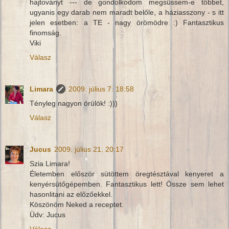
hajtoványt --- de gondolkodom megsüssem-e többet,
ugyanis egy darab nem maradt belőle, a háziasszony - s itt
jelen esetben: a TE - nagy örömödre :) Fantasztikus
finomság.
Viki
Válasz
Limara
2009. július 7. 18:58
Tényleg nagyon örülök! :)))
Válasz
Jucus
2009. július 21. 20:17
Szia Limara!
Életemben először sütöttem öregtésztával kenyeret a
kenyérsütőgépemben. Fantasztikus lett! Össze sem lehet
hasonlitani az előzőekkel.
Köszönöm Neked a receptet.
Üdv: Jucus
Válasz