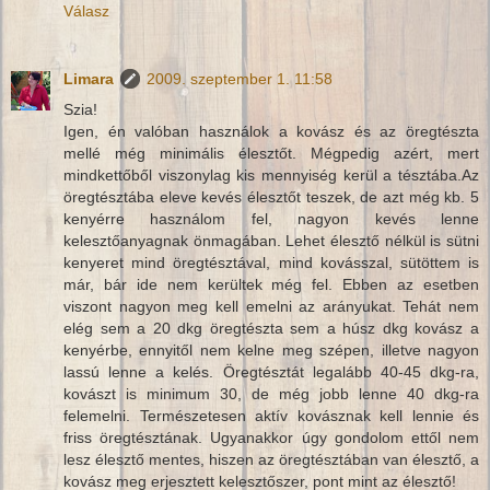
Válasz
Limara
2009. szeptember 1. 11:58
Szia!
Igen, én valóban használok a kovász és az öregtészta
mellé még minimális élesztőt. Mégpedig azért, mert
mindkettőből viszonylag kis mennyiség kerül a tésztába.Az
öregtésztába eleve kevés élesztőt teszek, de azt még kb. 5
kenyérre használom fel, nagyon kevés lenne
kelesztőanyagnak önmagában. Lehet élesztő nélkül is sütni
kenyeret mind öregtésztával, mind kovásszal, sütöttem is
már, bár ide nem kerültek még fel. Ebben az esetben
viszont nagyon meg kell emelni az arányukat. Tehát nem
elég sem a 20 dkg öregtészta sem a húsz dkg kovász a
kenyérbe, ennyitől nem kelne meg szépen, illetve nagyon
lassú lenne a kelés. Öregtésztát legalább 40-45 dkg-ra,
kovászt is minimum 30, de még jobb lenne 40 dkg-ra
felemelni. Természetesen aktív kovásznak kell lennie és
friss öregtésztának. Ugyanakkor úgy gondolom ettől nem
lesz élesztő mentes, hiszen az öregtésztában van élesztő, a
kovász meg erjesztett kelesztőszer, pont mint az élesztő!