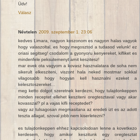
Üdv!
Válasz
Névtelen
2009. szeptember 1. 23:06
kedves Limara, nagyon koszonom es nagyon halas vagyok
hogy valaszoltal, es hogy megosztod a tudasod velunk! ez
oriasi segitseg! csodalom a gyonyoru kenyereket, kifliket es
mindenfele peksutemenyt amit keszitesz!
mar evek ota vagyom a kovasz hasznalatara de soha nem
sikerult elkesziteni, viszont hala neked mostmar sokkal
vilagosabb hogy hogyan kell hasznalni ezeket a
kelesztoszereket...
meg ketto dolgot szeretnek kerdezni, hogy tulajdonkeppen
minden receptet ellehet kesziteni oregtesztaval vagy akar
kovasszal? pl a vajas kifli receptedet?
vagy az tulsagosan megmasitana az eredeti izt es az adott
teszta allagat, szoval jobb nem kiserletezni?
es tulajdonkeppen ehhez kapcsolodoan lenne a kovetkezo
kerdesem, hogy amikor keszitunk egy oregtesztat