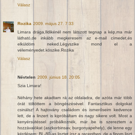
Válasz
Rozika
2009. május 27. 7:33
Limara drága,Ildikénél nem látszott tegnap a kép,ma már
látható,de inkább megkeresem az e-mail címedet,és
elküldöm neked.Légyszike mond el a
véleményedet.köszike.Rozika
Válasz
Névtelen
2009. június 18. 20:05
Szia Limara!
Néhány hete akadtam rá az oldaladra, de azóta már több
órát töltöttem a böngészésével. Fantasztikus dolgokat
csinálsz! A hajtovány családom és ismerőseim kedvence
lett, de a linzert is kipróbáltam és nagy sikere volt. Most a
kenyérsütéssel próbálkoznék, már be is szereztem a
hozzávalókat (aszkorbinsav, burgonyapehely), de lenne egy
kérdésem: BL-80-as lisztet írsz a receptben, de a finom liszt