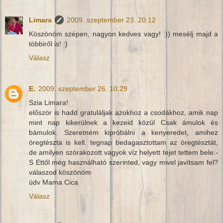
Limara
2009. szeptember 23. 20:12
Köszönöm szépen, nagyon kedves vagy! :)) mesélj majd a
többiről is! :)
Válasz
E.
2009. szeptember 26. 10:29
Szia Limara!
először is hadd gratuláljak azokhoz a csodákhoz, amik nap
mint nap kikerülnek a kezeid közül Csak ámulok és
bámulok. Szeretném kipróbálni a kenyeredet, amihez
öregtészta is kell. tegnap bedagasztottam az öregtésztát,
de amilyen szórakozott vagyok víz helyett tejet tettem bele:-
S Ettől még használható szerinted, vagy mivel javítsam fel?
válaszod köszönöm
üdv Mama Cica
Válasz