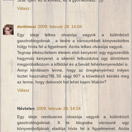
Szia! Igen, ez is kovász, ez a gyorskovász! :)))
Válasz
dortimcsi
2009. február 28. 14:04
Egy ideje lelkes olvasója vagyok a különböző
gasztroblogoknak , a tiedre a városunkbeli könyvesboltos
hölgy hívta fel a figyelmem. Azóta lelkes olvasója vagyok.
Tegnap elkészítettem életem első kenyerét: egy egyszerűbb
hagymás kenyeret. a sikerén felbuzdulva úgy döntöttem
megpróbálkozom a kifliddel és a bevált fehérkenyereddel is.
Annyi kérdésem lenne, hogy az öregkenyérhez milyen
lisztet használsz?BL 55 vagy 80? a következő kérdés meg
az lenne, hogy dekorsót hol lehet kapni Makón?
Válasz
Névtelen
2009. február 28. 14:24
Egy ideje rendszeres olvasója vagyok a különböző
gasztroblogoknak. A te blogodra városunk egy
könyvesboltjának eladója hívta fel a figyelmemet. Azóta