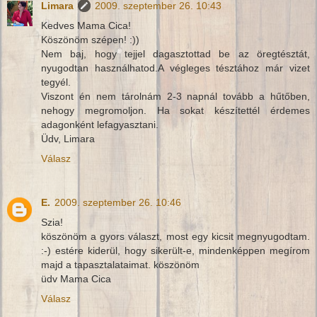
Limara
2009. szeptember 26. 10:43
Kedves Mama Cica!
Köszönöm szépen! :))
Nem baj, hogy tejjel dagasztottad be az öregtésztát,
nyugodtan használhatod.A végleges tésztához már vizet
tegyél.
Viszont én nem tárolnám 2-3 napnál tovább a hűtőben,
nehogy megromoljon. Ha sokat készítettél érdemes
adagonként lefagyasztani.
Üdv, Limara
Válasz
E.
2009. szeptember 26. 10:46
Szia!
köszönöm a gyors választ, most egy kicsit megnyugodtam.
:-) estére kiderül, hogy sikerült-e, mindenképpen megírom
majd a tapasztalataimat. köszönöm
üdv Mama Cica
Válasz