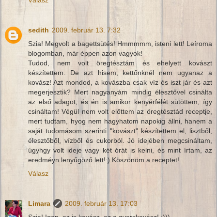
Válasz
sedith
2009. február 13. 7:32
Szia! Megvolt a bagettsütés! Hmmmmm, isteni lett! Leíroma
blogomban, már éppen azon vagyok!
Tudod, nem volt öregtésztám és ehelyett kovászt
készítettem. De azt hisem, kettőnknél nem ugyanaz a
kovász! Azt mondod, a kovászba csak víz és iszt jár és azt
megerjesztik? Mert nagyanyám mindig élesztővel csinálta
az első adagot, és én is amikor kenyérfélét sütöttem, így
csináltam! Végül nem volt előttem az öregtésztád receptje,
mert tudtam, hyog nem hagyhatom napokig állni, hanem a
saját tudomásom szerinti "kovászt" készítettem el, lisztből,
élesztőből, vízből és cukorból. Jó idejében megcsináltam,
úgyhgy volt ideje vagy két órát is kelni, és mint írtam, az
eredméyn lenyűgöző lett!:) Köszönöm a receptet!
Válasz
Limara
2009. február 13. 17:03