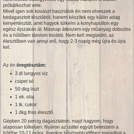
próbálkozhat vele.
Mivel igen sok kovászt használok én nem elveszek a
bedagasztott tésztából, hanem készítek egy külön adag
kenyértésztát, amit hagyok túlkelni a konyhapulton egy
egész éjszakán át. Másnap átteszem egy műanyag dobozba
és a hűtőben tárolom tovább. Nem kell megijedni, az
élesztőben van annyi erő, hogy 2-3 napig még újra és újra
kel.
Az én
öregtésztám:
3 dl langyos víz
csipet só
50 dkg liszt
1 ek. olaj
1 tk. cukor
1 dkg friss élesztő
Gépben 20 percig dagasztatom, majd hagyom, hogy
alaposan túlkeljen. Nyáron az üsttel együtt beteszem a
hűtőbe 10-12 órára, ilyenkor hűvösebb időben maradhat a