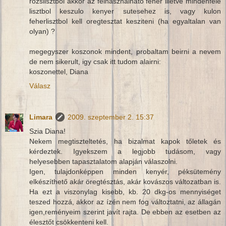
rozslisztbol akkor az felhasznalhato feher illetve mindenfele
lisztbol keszulo kenyer sutesehez is, vagy kulon
feherlisztbol kell oregtesztat kesziteni (ha egyaltalan van
olyan) ?
megegyszer koszonok mindent, probaltam beirni a nevem
de nem sikerult, igy csak itt tudom alairni:
koszonettel, Diana
Válasz
Limara
2009. szeptember 2. 15:37
Szia Diana!
Nekem megtiszteltetés, ha bizalmat kapok tőletek és
kérdeztek. Igyekszem a legjobb tudásom, vagy
helyesebben tapasztalatom alapján válaszolni.
Igen, tulajdonképpen minden kenyér, péksütemény
elkészíthető akár öregtésztás, akár kovászos változatban is.
Ha ezt a viszonylag kisebb, kb. 20 dkg-os mennyiséget
teszed hozzá, akkor az ízén nem fog változtatni, az állagán
igen,reményeim szerint javít rajta. De ebben az esetben az
élesztőt csökkenteni kell.