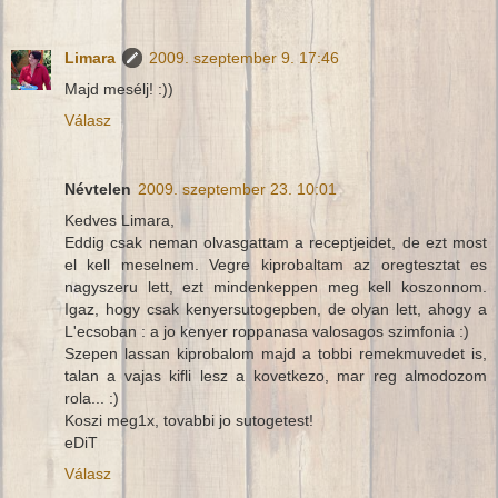
Limara
2009. szeptember 9. 17:46
Majd mesélj! :))
Válasz
Névtelen
2009. szeptember 23. 10:01
Kedves Limara,
Eddig csak neman olvasgattam a receptjeidet, de ezt most
el kell meselnem. Vegre kiprobaltam az oregtesztat es
nagyszeru lett, ezt mindenkeppen meg kell koszonnom.
Igaz, hogy csak kenyersutogepben, de olyan lett, ahogy a
L'ecsoban : a jo kenyer roppanasa valosagos szimfonia :)
Szepen lassan kiprobalom majd a tobbi remekmuvedet is,
talan a vajas kifli lesz a kovetkezo, mar reg almodozom
rola... :)
Koszi meg1x, tovabbi jo sutogetest!
eDiT
Válasz