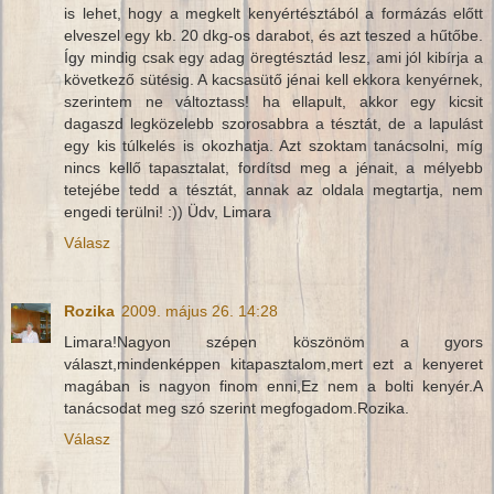
is lehet, hogy a megkelt kenyértésztából a formázás előtt
elveszel egy kb. 20 dkg-os darabot, és azt teszed a hűtőbe.
Így mindig csak egy adag öregtésztád lesz, ami jól kibírja a
következő sütésig. A kacsasütő jénai kell ekkora kenyérnek,
szerintem ne változtass! ha ellapult, akkor egy kicsit
dagaszd legközelebb szorosabbra a tésztát, de a lapulást
egy kis túlkelés is okozhatja. Azt szoktam tanácsolni, míg
nincs kellő tapasztalat, fordítsd meg a jénait, a mélyebb
tetejébe tedd a tésztát, annak az oldala megtartja, nem
engedi terülni! :)) Üdv, Limara
Válasz
Rozika
2009. május 26. 14:28
Limara!Nagyon szépen köszönöm a gyors
választ,mindenképpen kitapasztalom,mert ezt a kenyeret
magában is nagyon finom enni,Ez nem a bolti kenyér.A
tanácsodat meg szó szerint megfogadom.Rozika.
Válasz