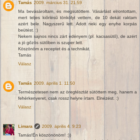
Tamás
2009. március 31. 21:59
Ma bevásároltam, és megsütöttem. Vásárlást elrontottam,
mert teljes kiőrlésű tönkölyt vettem, de 10 dekát raktam
azért bele. Nagyszerű lett. Adott neki egy enyhe korpás
beütést. :)
Nekem sajnos nincs zárt edényem (pl. kacsasütő), de azért
a jó gőzös sütőben is szuper lett.
Köszönöm a receptet és a technikát.
Tamás
Válasz
Tamás
2009. április 1. 11:50
Természetesen nem az öregtésztát sütöttem meg, hanem a
fehérkenyeret, csak rossz helyre írtam. Elnézést. :)
Válasz
Limara
2009. április 4. 9:23
Tamás!Én köszönönöm! :))