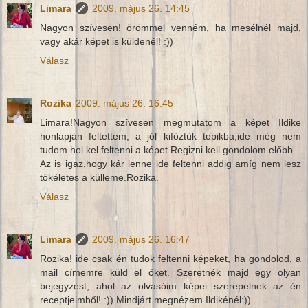
Limara
2009. május 26. 14:45
Nagyon szívesen! örömmel venném, ha mesélnél majd,
vagy akár képet is küldenél! :))
Válasz
Rozika
2009. május 26. 16:45
Limara!Nagyon szívesen megmutatom a képet Ildike
honlapján feltettem, a jól kifőztük topikba,ide még nem
tudom hol kel feltenni a képet.Regizni kell gondolom előbb.
Az is igaz,hogy kár lenne ide feltenni addig amíg nem lesz
tökéletes a külleme.Rozika.
Válasz
Limara
2009. május 26. 16:47
Rozika! ide csak én tudok feltenni képeket, ha gondolod, a
mail címemre küld el őket. Szeretnék majd egy olyan
bejegyzést, ahol az olvasóim képei szerepelnek az én
receptjeimből! :)) Mindjárt megnézem Ildikénél:))