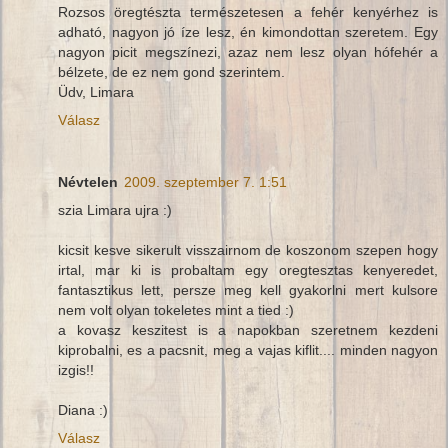
Rozsos öregtészta természetesen a fehér kenyérhez is
adható, nagyon jó íze lesz, én kimondottan szeretem. Egy
nagyon picit megszínezi, azaz nem lesz olyan hófehér a
bélzete, de ez nem gond szerintem.
Üdv, Limara
Válasz
Névtelen
2009. szeptember 7. 1:51
szia Limara ujra :)
kicsit kesve sikerult visszairnom de koszonom szepen hogy
irtal, mar ki is probaltam egy oregtesztas kenyeredet,
fantasztikus lett, persze meg kell gyakorlni mert kulsore
nem volt olyan tokeletes mint a tied :)
a kovasz keszitest is a napokban szeretnem kezdeni
kiprobalni, es a pacsnit, meg a vajas kiflit.... minden nagyon
izgis!!
Diana :)
Válasz