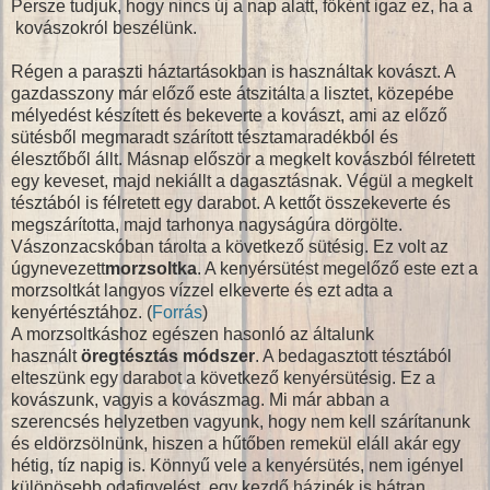
Persze tudjuk, hogy nincs új a nap alatt, főként igaz ez, ha a
kovászokról beszélünk.
Régen a paraszti háztartásokban is használtak kovászt. A
gazdasszony már előző este átszitálta a lisztet, közepébe
mélyedést készített és bekeverte a kovászt, ami az előző
sütésből megmaradt szárított tésztamaradékból és
élesztőből állt. Másnap először a megkelt kovászból félretett
egy keveset, majd nekiállt a dagasztásnak. Végül a megkelt
tésztából is félretett egy darabot. A kettőt összekeverte és
megszárította, majd tarhonya nagyságúra dörgölte.
Vászonzacskóban tárolta a következő sütésig. Ez volt az
úgynevezett
morzsoltka
. A kenyérsütést megelőző este ezt a
morzsoltkát langyos vízzel elkeverte és ezt adta a
kenyértésztához. (
Forrás
)
A morzsoltkáshoz egészen hasonló az általunk
használt
öregtésztás módszer
. A bedagasztott tésztából
elteszünk egy darabot a következő kenyérsütésig. Ez a
kovászunk, vagyis a kovászmag. Mi már abban a
szerencsés helyzetben vagyunk, hogy nem kell szárítanunk
és eldörzsölnünk, hiszen a hűtőben remekül eláll akár egy
hétig, tíz napig is. Könnyű vele a kenyérsütés, nem igényel
különösebb odafigyelést, egy kezdő házipék is bátran