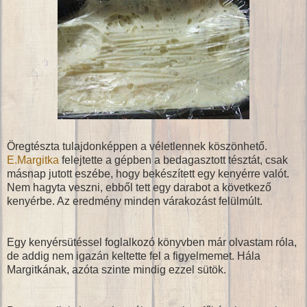
Öregtészta tulajdonképpen a véletlennek köszönhető.
E.Margitka
felejtette a gépben a bedagasztott tésztát, csak
másnap jutott eszébe, hogy bekészített egy kenyérre valót.
Nem hagyta veszni, ebből tett egy darabot a következő
kenyérbe. Az eredmény minden várakozást felülmúlt.
Egy kenyérsütéssel foglalkozó könyvben már olvastam róla,
de addig nem igazán keltette fel a figyelmemet. Hála
Margitkának, azóta szinte mindig ezzel sütök.