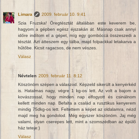
Limara
2009. február 10. 9:41
Szia Fruzska! Öregtésztát általában este keverem be,
hagyom a gépben egész éjszakán át. Másnap csak annyi
időre indítom el a gépet, míg egy gombóccá összeszedi a
tésztát. Azt átteszem egy tálba, majd folpackkal letakarva a
hűtőbe. Kicsit ragacsos, de nem vészes.
Válasz
Névtelen
2009. február 11. 8:12
Köszönöm szépen a válaszod. Képzeld sikerült a kenyérkéd
is. Hatalmas nagy, végre 1 kg-os lett. Az volt a bajom a
kovászossal, hogy minden nap elfogyott és csinálnom
kellett minden nap. Befalta a család a rusztikus kenyerem
mindig 75dkg-os lett. Feltettem a képet az oldalamra, nézd
majd meg ha gondolod. Még egyszer köszönöm. Jaj még
valami, olyan cserepes lett, mint a szomszédban az épülő
ház teteje:)
Válasz