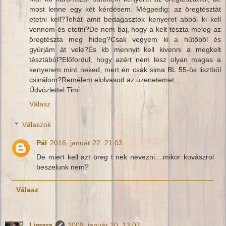
most lenne egy két kérdésem. Mégpedig: az öregtésztát
etetni kell?Tehát amit bedagasztok kenyeret abból ki kell
vennem és etetni?De nem baj, hogy a kelt tészta meleg az
öregtészta meg hideg?Csak vegyem ki a hűtőből és
gyúrjám át vele?És kb mennyit kell kivenni a megkelt
tésztából?Előfordul, hogy azért nem lesz olyan magas a
kenyerem mint neked, mert én csak sima BL 55-ös lisztből
csinálom?Remélem elolvasod az üzenetemet.
Üdvözlettel:Timi
Válasz
Válaszok
Pál
2016. január 22. 21:03
De miert kell azt öreg t nek nevezni....mikor kovászrol
beszelunk nem?
Válasz
Limara
2009. január 10. 13:02