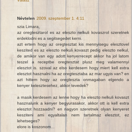
Névtelen
2009. szeptember 1. 4:11
szia Limara,
az oregtesztarol es az eleszto nelkuli kovaszrol szeretnek
erdeklodni es a segitsegedet kerni.
azt ertem hogy az oregtesztat kis mennyisegu elesztovel
keszited es az eleszto nelkuli kovaszt pedig eleszto nelkul,
de amikor van egy adott kenyerrecept akkor ha jol latom
teszel a receptbe oregtesztat plusz meg valamennyi
elesztot is. szoval az elso kerdesem hogy miert kell extra
elesztot hasznalni ha az oregtesztaba az mar ugyis van? en
azt hittem hogy az oregteszta onmagaban elgendo a
kenyer kelesztesehez, akkor tevedek?
a masik kerdesem az lenne hogy ha eleszto nelkuli kovaszt
hasznalunk a kenyer begyurasakor, akkor ott is kell extra
elesztot hozzaadni? en nagyon szeretnek olyan kenyeret
kesziteni ami egyaltalan nem tartalmaz elesztot, ez
lehetseges?
elore is koszonom...