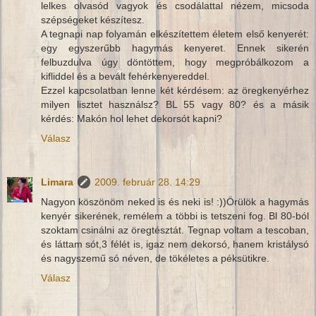
lelkes olvasód vagyok és csodálattal nézem, micsoda
szépségeket készítesz.
A tegnapi nap folyamán elkészítettem életem első kenyerét:
egy egyszerűbb hagymás kenyeret. Ennek sikerén
felbuzdulva úgy döntöttem, hogy megpróbálkozom a
kifliddel és a bevált fehérkenyereddel.
Ezzel kapcsolatban lenne két kérdésem: az öregkenyérhez
milyen lisztet használsz? BL 55 vagy 80? és a másik
kérdés: Makón hol lehet dekorsót kapni?
Válasz
Limara
2009. február 28. 14:29
Nagyon köszönöm neked is és neki is! :))Örülök a hagymás
kenyér sikerének, remélem a többi is tetszeni fog. Bl 80-ból
szoktam csinálni az öregtésztát. Tegnap voltam a tescoban,
és láttam sót,3 félét is, igaz nem dekorsó, hanem kristálysó
és nagyszemű só néven, de tökéletes a péksütikre.
Válasz