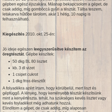
gépben egész éjszakára. Másnap bekapcsolom a gépet, de
csak addig, míg gombóccá gyűri a tésztát. Tálba teszem,
letakarva hűtőbe tárolom, akár 1 hétig, 10 napig is
felhasználható.
Kiegészítés
2010. okt. 25-én:
Jó ideje egészen
leegyszerűsítve készítem az
öregtésztát
. Gépbe készítek:
50 dkg BL 80 lisztet
kb. 3 dl vizet
1 csipet cukrot
1 dkg friss élesztőt
A folyadékra azért írtam, hogy körülbelül, mert liszt és
gépfüggő. A lényeg, hogy keményebb tésztát készítsünk
mint a kenyértészta. tehát, ha szükséges kevés lisztet vagy
kevés foyladékot még adhatunk hozzá.
Elindítom a gépet, de csak addig, míg alaposan