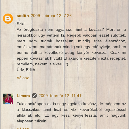
sedith
2009. február 12. 7:26
Szia!
Az öregtészta nem ugyanaz, mint a kovász? Mert én a
leírásokból úgy vettem ki. Régebb valóban ezzel sütöttek,
mert nem tudtak hozzájutni mindig friss élesztőhöz,
emlékszem, mamámnak mindig volt egy edénykéje, amiben
benne volt a következő adag kenyér kovásza. Csak mi
éppen kovásznak hívtuk! El akarom készíteni ezta receptet,
remélem, nekem is sikerül!:)
Üdv, Edith
Válasz
Limara
2009. február 12. 11:41
Tulajdonképpen ez is segy egyfajta kovász, de mégsem az
a klasszikus amit liszt és víz keverékéből erjesztéssel
állítanak elő. Ez egy kész kenyértészta, amit hagyunk
alaposan túlkelni.