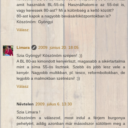
amit használok BL-55-ös. Használhatom-e az 55-öst is,
vagy keressek 80-ast? Mi a különbség a kettő között?
80-ast kapok a nagyobb bevásárlóközpontokban is?
Köszönöm: Gyöngyi
Válasz
Limara
2009. június 20. 18:05
Szia Gyöngyi! Köszönöm szépen! :))
A BL 80-as kimondott kenyérliszt, magasabb a sikértartalma
mint a síma 55-ös lisztnek. Szebb és jobb lesz vele a
kenyér. Nagyobb multikban, pl. tesco, reformboltokban, de
legjobb a malmokban szétnézni! :))
Válasz
Névtelen
2009. július 6. 13:30
Szia Limara !
Köszönöm a válaszod, most indul a férjem burgonya
pehelyért, addig azonban már másodszor sütöttem meg a