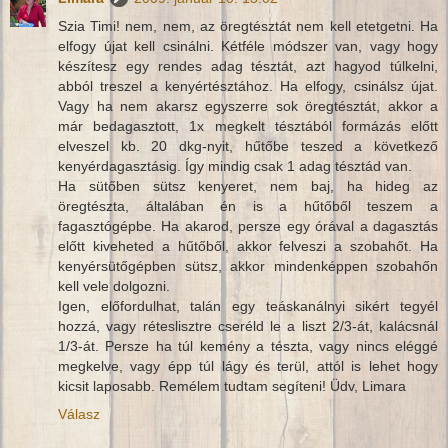
Szia Timi! nem, nem, az öregtésztát nem kell etetgetni. Ha
elfogy újat kell csinálni. Kétféle módszer van, vagy hogy
készítesz egy rendes adag tésztát, azt hagyod túlkelni,
abból treszel a kenyértésztához. Ha elfogy, csinálsz újat.
Vagy ha nem akarsz egyszerre sok öregtésztát, akkor a
már bedagasztott, 1x megkelt tésztából formázás előtt
elveszel kb. 20 dkg-nyit, hűtőbe teszed a következő
kenyérdagasztásig. Így mindig csak 1 adag tésztád van.
Ha sütőben sütsz kenyeret, nem baj, ha hideg az
öregtészta, általában én is a hűtőből teszem a
fagasztógépbe. Ha akarod, persze egy órával a dagasztás
előtt kiveheted a hűtőből, akkor felveszi a szobahőt. Ha
kenyérsütőgépben sütsz, akkor mindenképpen szobahőn
kell vele dolgozni.
Igen, előfordulhat, talán egy teáskanálnyi sikért tegyél
hozzá, vagy réteslisztre cseréld le a liszt 2/3-át, kalácsnál
1/3-át. Persze ha túl kemény a tészta, vagy nincs eléggé
megkelve, vagy épp túl lágy és terül, attól is lehet hogy
kicsit laposabb. Remélem tudtam segíteni! Üdv, Limara
Válasz