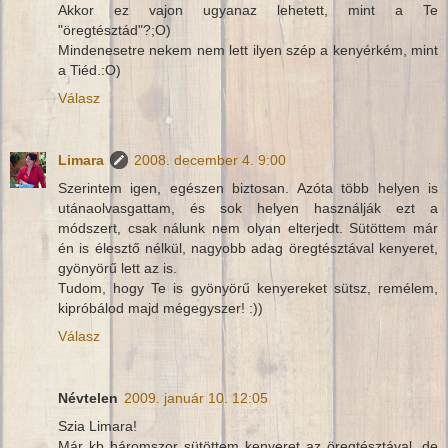
Akkor ez vajon ugyanaz lehetett, mint a Te
"öregtésztád"?;O)
Mindenesetre nekem nem lett ilyen szép a kenyérkém, mint
a Tiéd.:O)
Válasz
Limara
2008. december 4. 9:00
Szerintem igen, egészen biztosan. Azóta több helyen is
utánaolvasgattam, és sok helyen használják ezt a
módszert, csak nálunk nem olyan elterjedt. Sütöttem már
én is élesztő nélkül, nagyobb adag öregtésztával kenyeret,
gyönyörű lett az is.
Tudom, hogy Te is gyönyörű kenyereket sütsz, remélem,
kipróbálod majd mégegyszer! :))
Válasz
Névtelen
2009. január 10. 12:05
Szia Limara!
Már kb háromszor sütöttem kenyeret az öregtésztával, de