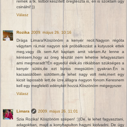
remek a tk. listből készített öregtészta is, én is szoktam úgy
csinálni!:))
Válasz
Rozika
2009. május 26. 10:16
Drága Limara!Köszönöm a kenyér recit.Nagyon régóta
vágytam rá,már nagyon sok próbálkozást a kutyusok ettek
meg,vagy ők sem.Azt kaptam amit vártam.Az lenne a
kérésem,hogy az öreg tésztát nem lehetne lefagyasztani
ami megmaradt?Én egyedül élek,és ritkábban szükséges a
kenyér sütés,de ezt biztos megsütöm gyakran.Én is
kacsasütőben sütöttem,de lehet nagy volt neki,mert egy
kicsit laposabb lett,de ízre,állagra nagyon fonom.Keresnem
kell egy megfelelő edénykét hozzá.Köszönöm mégegyszer.
Válasz
Limara
2009. május 26. 11:01
Szia Rozika! Köszönöm szépen! :))De, le lehet fagyasztani,
adagokban, majd a konyhapulton hagyni kiolvadni. De úgy