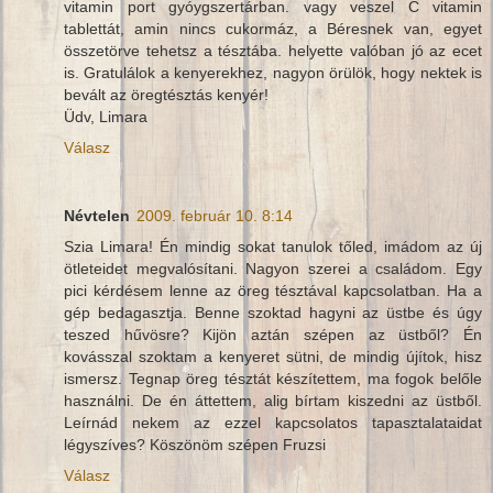
vitamin port gyóygszertárban. vagy veszel C vitamin
tablettát, amin nincs cukormáz, a Béresnek van, egyet
összetörve tehetsz a tésztába. helyette valóban jó az ecet
is. Gratulálok a kenyerekhez, nagyon örülök, hogy nektek is
bevált az öregtésztás kenyér!
Üdv, Limara
Válasz
Névtelen
2009. február 10. 8:14
Szia Limara! Én mindig sokat tanulok tőled, imádom az új
ötleteidet megvalósítani. Nagyon szerei a családom. Egy
pici kérdésem lenne az öreg tésztával kapcsolatban. Ha a
gép bedagasztja. Benne szoktad hagyni az üstbe és úgy
teszed hűvösre? Kijön aztán szépen az üstből? Én
kovásszal szoktam a kenyeret sütni, de mindig újítok, hisz
ismersz. Tegnap öreg tésztát készítettem, ma fogok belőle
használni. De én áttettem, alig bírtam kiszedni az üstből.
Leírnád nekem az ezzel kapcsolatos tapasztalataidat
légyszíves? Köszönöm szépen Fruzsi
Válasz