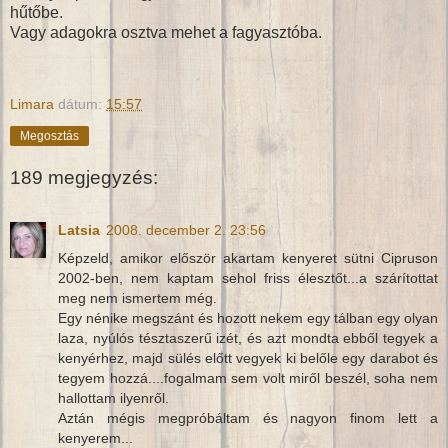
hűtőbe.
Vagy adagokra osztva mehet a fagyasztóba.
Limara
dátum:
15:57
Megosztás
189 megjegyzés:
Latsia
2008. december 2. 23:56
Képzeld, amikor először akartam kenyeret sütni Cipruson
2002-ben, nem kaptam sehol friss élesztőt...a szárítottat
meg nem ismertem még.
Egy nénike megszánt és hozott nekem egy tálban egy olyan
laza, nyúlós tésztaszerű izét, és azt mondta ebből tegyek a
kenyérhez, majd sülés előtt vegyek ki belőle egy darabot és
tegyem hozzá....fogalmam sem volt miről beszél, soha nem
hallottam ilyenről.
Aztán mégis megpróbáltam és nagyon finom lett a
kenyerem...