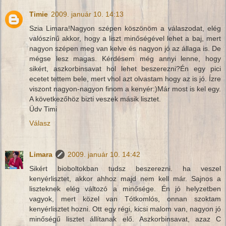
Timie
2009. január 10. 14:13
Szia Limara!Nagyon szépen köszönöm a válaszodat, elég
valószínű akkor, hogy a liszt minőségével lehet a baj, mert
nagyon szépen meg van kelve és nagyon jó az állaga is. De
mégse lesz magas. Kérdésem még annyi lenne, hogy
sikért, aszkorbinsavat hol lehet beszerezni?Én egy pici
ecetet tettem bele, mert vhol azt olvastam hogy az is jó. Ízre
viszont nagyon-nagyon finom a kenyér:)Már most is kel egy.
A következőhöz bizti veszek másik lisztet.
Üdv Timi
Válasz
Limara
2009. január 10. 14:42
Sikért bioboltokban tudsz beszerezni. ha veszel
kenyérlisztet, akkor ahhoz majd nem kell már. Sajnos a
liszteknek elég változó a minősége. Én jó helyzetben
vagyok, mert közel van Tótkomlós, onnan szoktam
kenyérlisztet hozni. Ott egy régi, kicsi malom van, nagyon jó
minőségű lisztet állítanak elő. Aszkorbinsavat, azaz C