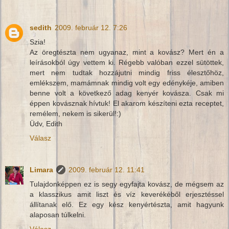
sedith
2009. február 12. 7:26
Szia!
Az öregtészta nem ugyanaz, mint a kovász? Mert én a
leírásokból úgy vettem ki. Régebb valóban ezzel sütöttek,
mert nem tudtak hozzájutni mindig friss élesztőhöz,
emlékszem, mamámnak mindig volt egy edénykéje, amiben
benne volt a következő adag kenyér kovásza. Csak mi
éppen kovásznak hívtuk! El akarom készíteni ezta receptet,
remélem, nekem is sikerül!:)
Üdv, Edith
Válasz
Limara
2009. február 12. 11:41
Tulajdonképpen ez is segy egyfajta kovász, de mégsem az
a klasszikus amit liszt és víz keverékéből erjesztéssel
állítanak elő. Ez egy kész kenyértészta, amit hagyunk
alaposan túlkelni.