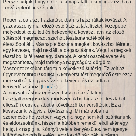
Persze tudjuk, hogy nincs új a nap alatt, főként igaz ez, ha a
kovászokról beszélünk.
Régen a paraszti háztartásokban is használtak kovászt. A
gazdasszony már előző este átszitálta a lisztet, közepébe
mélyedést készített és bekeverte a kovászt, ami az előző
sütésből megmaradt szárított tésztamaradékból és
élesztőből állt. Másnap először a megkelt kovászból félretett
egy keveset, majd nekiállt a dagasztásnak. Végül a megkelt
tésztából is félretett egy darabot. A kettőt összekeverte és
megszárította, majd tarhonya nagyságúra dörgölte.
Vászonzacskóban tárolta a következő sütésig. Ez volt az
úgynevezett
morzsoltka
. A kenyérsütést megelőző este ezt a
morzsoltkát langyos vízzel elkeverte és ezt adta a
kenyértésztához. (
Forrás
)
A morzsoltkáshoz egészen hasonló az általunk
használt
öregtésztás módszer
. A bedagasztott tésztából
elteszünk egy darabot a következő kenyérsütésig. Ez a
kovászunk, vagyis a kovászmag. Mi már abban a
szerencsés helyzetben vagyunk, hogy nem kell szárítanunk
és eldörzsölnünk, hiszen a hűtőben remekül eláll akár egy
hétig, tíz napig is. Könnyű vele a kenyérsütés, nem igényel
különösebb odafigyelést, egy kezdő házipék is bátran