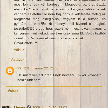
most lenne egy két kérdésem. Mégpedig: az öregtésztát
etetni kell?Tehát amit bedagasztok kenyeret abból ki kell
vennem és etetni?De nem baj, hogy a kelt tészta meleg az
öregtészta meg hideg?Csak vegyem ki a hűtőből és
gyúrjám át vele?És kb mennyit kell kivenni a megkelt
tésztából?Előfordul, hogy azért nem lesz olyan magas a
kenyerem mint neked, mert én csak sima BL 55-ös lisztből
csinálom?Remélem elolvasod az üzenetemet.
Üdvözlettel:Timi
Válasz
Válaszok
Pál
2016. január 22. 21:03
De miert kell azt öreg t nek nevezni....mikor kovászrol
beszelunk nem?
Válasz
Limara
2009. január 10. 13:02