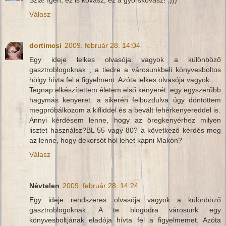
Szia! Igen, ez is kovász, ez a gyorskovász! :)))
Válasz
dortimcsi
2009. február 28. 14:04
Egy ideje lelkes olvasója vagyok a különböző
gasztroblogoknak , a tiedre a városunkbeli könyvesboltos
hölgy hívta fel a figyelmem. Azóta lelkes olvasója vagyok.
Tegnap elkészítettem életem első kenyerét: egy egyszerűbb
hagymás kenyeret. a sikerén felbuzdulva úgy döntöttem
megpróbálkozom a kifliddel és a bevált fehérkenyereddel is.
Annyi kérdésem lenne, hogy az öregkenyérhez milyen
lisztet használsz?BL 55 vagy 80? a következő kérdés meg
az lenne, hogy dekorsót hol lehet kapni Makón?
Válasz
Névtelen
2009. február 28. 14:24
Egy ideje rendszeres olvasója vagyok a különböző
gasztroblogoknak. A te blogodra városunk egy
könyvesboltjának eladója hívta fel a figyelmemet. Azóta