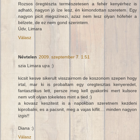
Rozsos öregtészta természetesen a fehér kenyérhez is
adható, nagyon jó íze lesz, én kimondottan szeretem. Egy
nagyon picit megszínezi, azaz nem lesz olyan hófehér a
bélzete, de ez nem gond szerintem.
Üdv, Limara
Válasz
Névtelen
2009. szeptember 7. 1:51
szia Limara ujra :)
kicsit kesve sikerult visszairnom de koszonom szepen hogy
irtal, mar ki is probaltam egy oregtesztas kenyeredet,
fantasztikus lett, persze meg kell gyakorlni mert kulsore
nem volt olyan tokeletes mint a tied :)
a kovasz keszitest is a napokban szeretnem kezdeni
kiprobalni, es a pacsnit, meg a vajas kiflit.... minden nagyon
izgis!!
Diana :)
Válasz