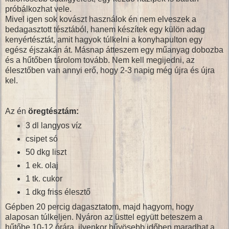
próbálkozhat vele.
Mivel igen sok kovászt használok én nem elveszek a
bedagasztott tésztából, hanem készítek egy külön adag
kenyértésztát, amit hagyok túlkelni a konyhapulton egy
egész éjszakán át. Másnap átteszem egy műanyag dobozba
és a hűtőben tárolom tovább. Nem kell megijedni, az
élesztőben van annyi erő, hogy 2-3 napig még újra és újra
kel.
Az én
öregtésztám:
3 dl langyos víz
csipet só
50 dkg liszt
1 ek. olaj
1 tk. cukor
1 dkg friss élesztő
Gépben 20 percig dagasztatom, majd hagyom, hogy
alaposan túlkeljen. Nyáron az üsttel együtt beteszem a
hűtőbe 10-12 órára, ilyenkor hűvösebb időben maradhat a