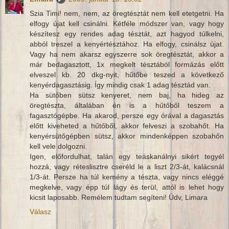
Szia Timi! nem, nem, az öregtésztát nem kell etetgetni. Ha
elfogy újat kell csinálni. Kétféle módszer van, vagy hogy
készítesz egy rendes adag tésztát, azt hagyod túlkelni,
abból treszel a kenyértésztához. Ha elfogy, csinálsz újat.
Vagy ha nem akarsz egyszerre sok öregtésztát, akkor a
már bedagasztott, 1x megkelt tésztából formázás előtt
elveszel kb. 20 dkg-nyit, hűtőbe teszed a következő
kenyérdagasztásig. Így mindig csak 1 adag tésztád van.
Ha sütőben sütsz kenyeret, nem baj, ha hideg az
öregtészta, általában én is a hűtőből teszem a
fagasztógépbe. Ha akarod, persze egy órával a dagasztás
előtt kiveheted a hűtőből, akkor felveszi a szobahőt. Ha
kenyérsütőgépben sütsz, akkor mindenképpen szobahőn
kell vele dolgozni.
Igen, előfordulhat, talán egy teáskanálnyi sikért tegyél
hozzá, vagy réteslisztre cseréld le a liszt 2/3-át, kalácsnál
1/3-át. Persze ha túl kemény a tészta, vagy nincs eléggé
megkelve, vagy épp túl lágy és terül, attól is lehet hogy
kicsit laposabb. Remélem tudtam segíteni! Üdv, Limara
Válasz