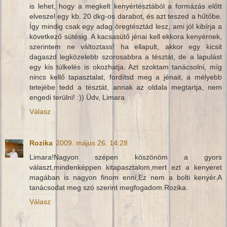
is lehet, hogy a megkelt kenyértésztából a formázás előtt
elveszel egy kb. 20 dkg-os darabot, és azt teszed a hűtőbe.
Így mindig csak egy adag öregtésztád lesz, ami jól kibírja a
következő sütésig. A kacsasütő jénai kell ekkora kenyérnek,
szerintem ne változtass! ha ellapult, akkor egy kicsit
dagaszd legközelebb szorosabbra a tésztát, de a lapulást
egy kis túlkelés is okozhatja. Azt szoktam tanácsolni, míg
nincs kellő tapasztalat, fordítsd meg a jénait, a mélyebb
tetejébe tedd a tésztát, annak az oldala megtartja, nem
engedi terülni! :)) Üdv, Limara
Válasz
Rozika
2009. május 26. 14:28
Limara!Nagyon szépen köszönöm a gyors
választ,mindenképpen kitapasztalom,mert ezt a kenyeret
magában is nagyon finom enni,Ez nem a bolti kenyér.A
tanácsodat meg szó szerint megfogadom.Rozika.
Válasz