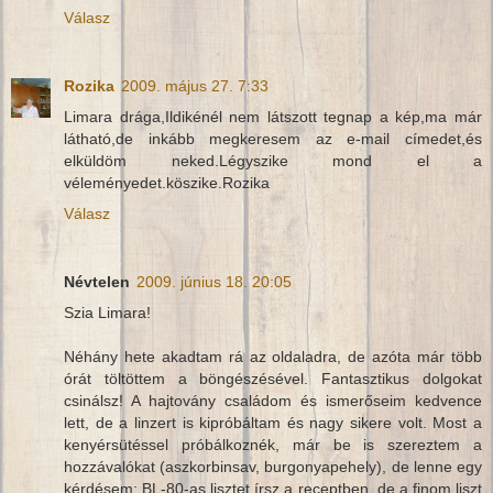
Válasz
Rozika
2009. május 27. 7:33
Limara drága,Ildikénél nem látszott tegnap a kép,ma már
látható,de inkább megkeresem az e-mail címedet,és
elküldöm neked.Légyszike mond el a
véleményedet.köszike.Rozika
Válasz
Névtelen
2009. június 18. 20:05
Szia Limara!
Néhány hete akadtam rá az oldaladra, de azóta már több
órát töltöttem a böngészésével. Fantasztikus dolgokat
csinálsz! A hajtovány családom és ismerőseim kedvence
lett, de a linzert is kipróbáltam és nagy sikere volt. Most a
kenyérsütéssel próbálkoznék, már be is szereztem a
hozzávalókat (aszkorbinsav, burgonyapehely), de lenne egy
kérdésem: BL-80-as lisztet írsz a receptben, de a finom liszt