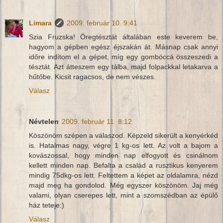
Limara
2009. február 10. 9:41
Szia Fruzska! Öregtésztát általában este keverem be,
hagyom a gépben egész éjszakán át. Másnap csak annyi
időre indítom el a gépet, míg egy gombóccá összeszedi a
tésztát. Azt átteszem egy tálba, majd folpackkal letakarva a
hűtőbe. Kicsit ragacsos, de nem vészes.
Válasz
Névtelen
2009. február 11. 8:12
Köszönöm szépen a válaszod. Képzeld sikerült a kenyérkéd
is. Hatalmas nagy, végre 1 kg-os lett. Az volt a bajom a
kovászossal, hogy minden nap elfogyott és csinálnom
kellett minden nap. Befalta a család a rusztikus kenyerem
mindig 75dkg-os lett. Feltettem a képet az oldalamra, nézd
majd meg ha gondolod. Még egyszer köszönöm. Jaj még
valami, olyan cserepes lett, mint a szomszédban az épülő
ház teteje:)
Válasz