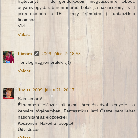
hajtoványt --- de gondolkodom megsüssem-e többet,
ugyanis egy darab nem maradt belőle, a háziasszony - s itt
jelen esetben: a TE - nagy örömödre :) Fantasztikus
finomság.
Viki
Válasz
Limara
2009. július 7. 18:58
Tényleg nagyon örülök! :)))
Válasz
Jucus
2009. július 21. 20:17
Szia Limara!
Életemben először sütöttem öregtésztával kenyeret a
kenyérsütőgépemben. Fantasztikus lett! Össze sem lehet
hasonlitani az előzőekkel.
Köszönöm Neked a receptet.
Üdv: Jucus
Válasz