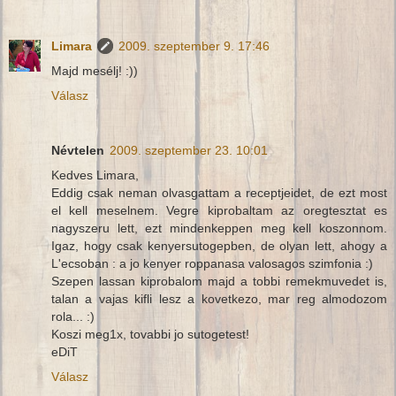
Limara
2009. szeptember 9. 17:46
Majd mesélj! :))
Válasz
Névtelen
2009. szeptember 23. 10:01
Kedves Limara,
Eddig csak neman olvasgattam a receptjeidet, de ezt most
el kell meselnem. Vegre kiprobaltam az oregtesztat es
nagyszeru lett, ezt mindenkeppen meg kell koszonnom.
Igaz, hogy csak kenyersutogepben, de olyan lett, ahogy a
L'ecsoban : a jo kenyer roppanasa valosagos szimfonia :)
Szepen lassan kiprobalom majd a tobbi remekmuvedet is,
talan a vajas kifli lesz a kovetkezo, mar reg almodozom
rola... :)
Koszi meg1x, tovabbi jo sutogetest!
eDiT
Válasz