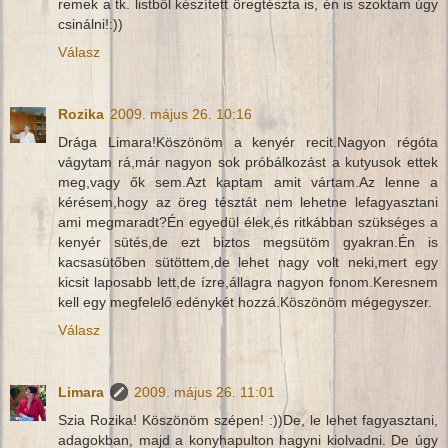
remek a tk. listből készített öregtészta is, én is szoktam úgy
csinálni!:))
Válasz
Rozika
2009. május 26. 10:16
Drága Limara!Köszönöm a kenyér recit.Nagyon régóta
vágytam rá,már nagyon sok próbálkozást a kutyusok ettek
meg,vagy ők sem.Azt kaptam amit vártam.Az lenne a
kérésem,hogy az öreg tésztát nem lehetne lefagyasztani
ami megmaradt?Én egyedül élek,és ritkábban szükséges a
kenyér sütés,de ezt biztos megsütöm gyakran.Én is
kacsasütőben sütöttem,de lehet nagy volt neki,mert egy
kicsit laposabb lett,de ízre,állagra nagyon fonom.Keresnem
kell egy megfelelő edénykét hozzá.Köszönöm mégegyszer.
Válasz
Limara
2009. május 26. 11:01
Szia Rozika! Köszönöm szépen! :))De, le lehet fagyasztani,
adagokban, majd a konyhapulton hagyni kiolvadni. De úgy