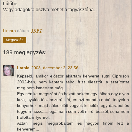
hűtőbe.
Vagy adagokra osztva mehet a fagyasztóba.
Limara
dátum:
15:57
Megosztás
189 megjegyzés:
Latsia
2008. december 2. 23:56
Képzeld, amikor először akartam kenyeret sütni Cipruson
2002-ben, nem kaptam sehol friss élesztőt...a szárítottat
meg nem ismertem még.
Egy nénike megszánt és hozott nekem egy tálban egy olyan
laza, nyúlós tésztaszerű izét, és azt mondta ebből tegyek a
kenyérhez, majd sülés előtt vegyek ki belőle egy darabot és
tegyem hozzá....fogalmam sem volt miről beszél, soha nem
hallottam ilyenről.
Aztán mégis megpróbáltam és nagyon finom lett a
kenyerem...