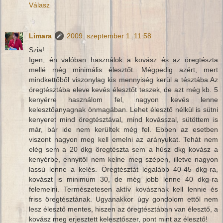
Válasz
Limara
2009. szeptember 1. 11:58
Szia!
Igen, én valóban használok a kovász és az öregtészta
mellé még minimális élesztőt. Mégpedig azért, mert
mindkettőből viszonylag kis mennyiség kerül a tésztába.Az
öregtésztába eleve kevés élesztőt teszek, de azt még kb. 5
kenyérre használom fel, nagyon kevés lenne
kelesztőanyagnak önmagában. Lehet élesztő nélkül is sütni
kenyeret mind öregtésztával, mind kovásszal, sütöttem is
már, bár ide nem kerültek még fel. Ebben az esetben
viszont nagyon meg kell emelni az arányukat. Tehát nem
elég sem a 20 dkg öregtészta sem a húsz dkg kovász a
kenyérbe, ennyitől nem kelne meg szépen, illetve nagyon
lassú lenne a kelés. Öregtésztát legalább 40-45 dkg-ra,
kovászt is minimum 30, de még jobb lenne 40 dkg-ra
felemelni. Természetesen aktív kovásznak kell lennie és
friss öregtésztának. Ugyanakkor úgy gondolom ettől nem
lesz élesztő mentes, hiszen az öregtésztában van élesztő, a
kovász meg erjesztett kelesztőszer, pont mint az élesztő!