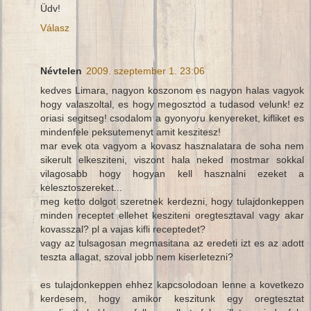
Üdv!
Válasz
Névtelen
2009. szeptember 1. 23:06
kedves Limara, nagyon koszonom es nagyon halas vagyok
hogy valaszoltal, es hogy megosztod a tudasod velunk! ez
oriasi segitseg! csodalom a gyonyoru kenyereket, kifliket es
mindenfele peksutemenyt amit keszitesz!
mar evek ota vagyom a kovasz hasznalatara de soha nem
sikerult elkesziteni, viszont hala neked mostmar sokkal
vilagosabb hogy hogyan kell hasznalni ezeket a
kelesztoszereket...
meg ketto dolgot szeretnek kerdezni, hogy tulajdonkeppen
minden receptet ellehet kesziteni oregtesztaval vagy akar
kovasszal? pl a vajas kifli receptedet?
vagy az tulsagosan megmasitana az eredeti izt es az adott
teszta allagat, szoval jobb nem kiserletezni?
es tulajdonkeppen ehhez kapcsolodoan lenne a kovetkezo
kerdesem, hogy amikor keszitunk egy oregtesztat