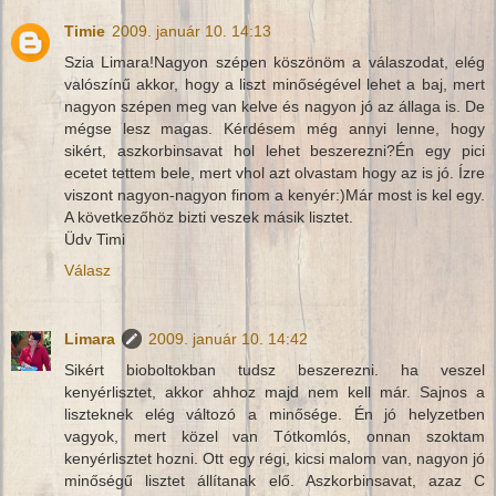
Timie
2009. január 10. 14:13
Szia Limara!Nagyon szépen köszönöm a válaszodat, elég
valószínű akkor, hogy a liszt minőségével lehet a baj, mert
nagyon szépen meg van kelve és nagyon jó az állaga is. De
mégse lesz magas. Kérdésem még annyi lenne, hogy
sikért, aszkorbinsavat hol lehet beszerezni?Én egy pici
ecetet tettem bele, mert vhol azt olvastam hogy az is jó. Ízre
viszont nagyon-nagyon finom a kenyér:)Már most is kel egy.
A következőhöz bizti veszek másik lisztet.
Üdv Timi
Válasz
Limara
2009. január 10. 14:42
Sikért bioboltokban tudsz beszerezni. ha veszel
kenyérlisztet, akkor ahhoz majd nem kell már. Sajnos a
liszteknek elég változó a minősége. Én jó helyzetben
vagyok, mert közel van Tótkomlós, onnan szoktam
kenyérlisztet hozni. Ott egy régi, kicsi malom van, nagyon jó
minőségű lisztet állítanak elő. Aszkorbinsavat, azaz C