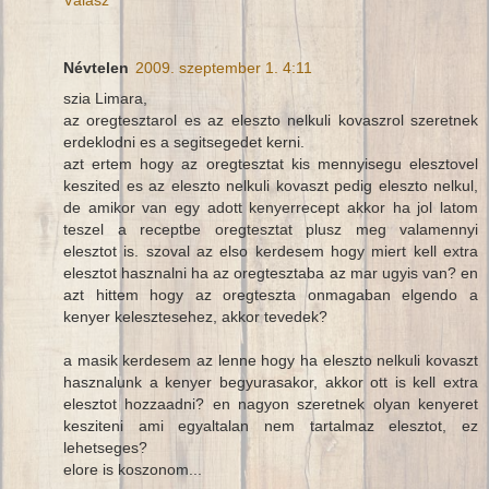
Névtelen
2009. szeptember 1. 4:11
szia Limara,
az oregtesztarol es az eleszto nelkuli kovaszrol szeretnek
erdeklodni es a segitsegedet kerni.
azt ertem hogy az oregtesztat kis mennyisegu elesztovel
keszited es az eleszto nelkuli kovaszt pedig eleszto nelkul,
de amikor van egy adott kenyerrecept akkor ha jol latom
teszel a receptbe oregtesztat plusz meg valamennyi
elesztot is. szoval az elso kerdesem hogy miert kell extra
elesztot hasznalni ha az oregtesztaba az mar ugyis van? en
azt hittem hogy az oregteszta onmagaban elgendo a
kenyer kelesztesehez, akkor tevedek?
a masik kerdesem az lenne hogy ha eleszto nelkuli kovaszt
hasznalunk a kenyer begyurasakor, akkor ott is kell extra
elesztot hozzaadni? en nagyon szeretnek olyan kenyeret
kesziteni ami egyaltalan nem tartalmaz elesztot, ez
lehetseges?
elore is koszonom...