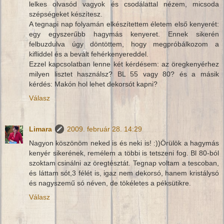
lelkes olvasód vagyok és csodálattal nézem, micsoda
szépségeket készítesz.
A tegnapi nap folyamán elkészítettem életem első kenyerét:
egy egyszerűbb hagymás kenyeret. Ennek sikerén
felbuzdulva úgy döntöttem, hogy megpróbálkozom a
kifliddel és a bevált fehérkenyereddel.
Ezzel kapcsolatban lenne két kérdésem: az öregkenyérhez
milyen lisztet használsz? BL 55 vagy 80? és a másik
kérdés: Makón hol lehet dekorsót kapni?
Válasz
Limara
2009. február 28. 14:29
Nagyon köszönöm neked is és neki is! :))Örülök a hagymás
kenyér sikerének, remélem a többi is tetszeni fog. Bl 80-ból
szoktam csinálni az öregtésztát. Tegnap voltam a tescoban,
és láttam sót,3 félét is, igaz nem dekorsó, hanem kristálysó
és nagyszemű só néven, de tökéletes a péksütikre.
Válasz