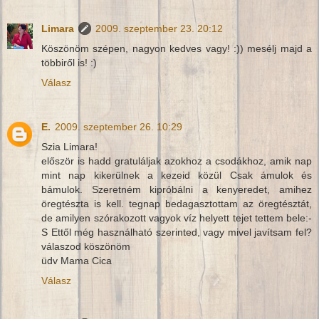
Limara
2009. szeptember 23. 20:12
Köszönöm szépen, nagyon kedves vagy! :)) mesélj majd a
többiről is! :)
Válasz
E.
2009. szeptember 26. 10:29
Szia Limara!
először is hadd gratuláljak azokhoz a csodákhoz, amik nap
mint nap kikerülnek a kezeid közül Csak ámulok és
bámulok. Szeretném kipróbálni a kenyeredet, amihez
öregtészta is kell. tegnap bedagasztottam az öregtésztát,
de amilyen szórakozott vagyok víz helyett tejet tettem bele:-
S Ettől még használható szerinted, vagy mivel javítsam fel?
válaszod köszönöm
üdv Mama Cica
Válasz