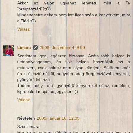
Akkor ez vajon ugyanaz lehetett, mint a Te
"öregtésztád"?;O)
Mindenesetre nekem nem lett ilyen szép a kenyérkém, mint
a Tiéd.:O)
Válasz
Limara
2008. december 4. 9:00
Szerintem igen, egészen biztosan. Azóta több helyen is
utánaolvasgattam, és sok helyen használják ezt a
módszert, csak nálunk nem olyan elterjedt. Sütöttem már
én is élesztő nélkül, nagyobb adag öregtésztával kenyeret,
gyönyörű lett az is.
Tudom, hogy Te is gyönyörű kenyereket sütsz, remélem,
kipróbálod majd mégegyszer! :))
Válasz
Névtelen
2009. január 10. 12:05
Szia Limara!
Már kb háromszor sütöttem kenyeret az öregtésztával, de