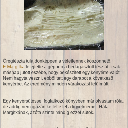
Öregtészta tulajdonképpen a véletlennek köszönhető.
E.Margitka
felejtette a gépben a bedagasztott tésztát, csak
másnap jutott eszébe, hogy bekészített egy kenyérre valót.
Nem hagyta veszni, ebből tett egy darabot a következő
kenyérbe. Az eredmény minden várakozást felülmúlt.
Egy kenyérsütéssel foglalkozó könyvben már olvastam róla,
de addig nem igazán keltette fel a figyelmemet. Hála
Margitkának, azóta szinte mindig ezzel sütök.