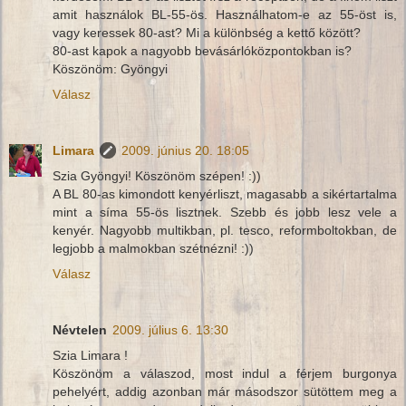
amit használok BL-55-ös. Használhatom-e az 55-öst is,
vagy keressek 80-ast? Mi a különbség a kettő között?
80-ast kapok a nagyobb bevásárlóközpontokban is?
Köszönöm: Gyöngyi
Válasz
Limara
2009. június 20. 18:05
Szia Gyöngyi! Köszönöm szépen! :))
A BL 80-as kimondott kenyérliszt, magasabb a sikértartalma
mint a síma 55-ös lisztnek. Szebb és jobb lesz vele a
kenyér. Nagyobb multikban, pl. tesco, reformboltokban, de
legjobb a malmokban szétnézni! :))
Válasz
Névtelen
2009. július 6. 13:30
Szia Limara !
Köszönöm a válaszod, most indul a férjem burgonya
pehelyért, addig azonban már másodszor sütöttem meg a