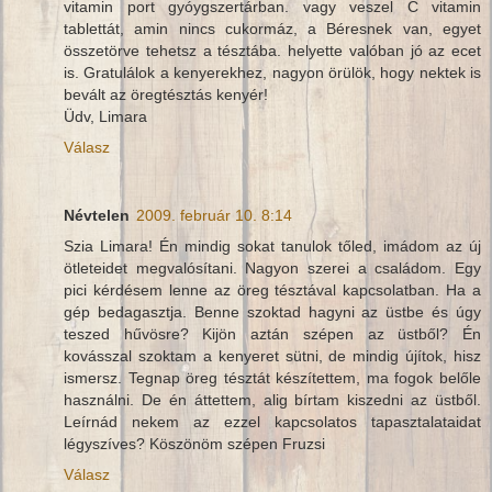
vitamin port gyóygszertárban. vagy veszel C vitamin
tablettát, amin nincs cukormáz, a Béresnek van, egyet
összetörve tehetsz a tésztába. helyette valóban jó az ecet
is. Gratulálok a kenyerekhez, nagyon örülök, hogy nektek is
bevált az öregtésztás kenyér!
Üdv, Limara
Válasz
Névtelen
2009. február 10. 8:14
Szia Limara! Én mindig sokat tanulok tőled, imádom az új
ötleteidet megvalósítani. Nagyon szerei a családom. Egy
pici kérdésem lenne az öreg tésztával kapcsolatban. Ha a
gép bedagasztja. Benne szoktad hagyni az üstbe és úgy
teszed hűvösre? Kijön aztán szépen az üstből? Én
kovásszal szoktam a kenyeret sütni, de mindig újítok, hisz
ismersz. Tegnap öreg tésztát készítettem, ma fogok belőle
használni. De én áttettem, alig bírtam kiszedni az üstből.
Leírnád nekem az ezzel kapcsolatos tapasztalataidat
légyszíves? Köszönöm szépen Fruzsi
Válasz