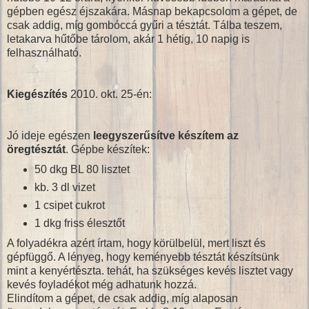
gépben egész éjszakára. Másnap bekapcsolom a gépet, de
csak addig, míg gombóccá gyűri a tésztát. Tálba teszem,
letakarva hűtőbe tárolom, akár 1 hétig, 10 napig is
felhasználható.
Kiegészítés
2010. okt. 25-én:
Jó ideje egészen
leegyszerűsítve készítem az
öregtésztát
. Gépbe készítek:
50 dkg BL 80 lisztet
kb. 3 dl vizet
1 csipet cukrot
1 dkg friss élesztőt
A folyadékra azért írtam, hogy körülbelül, mert liszt és
gépfüggő. A lényeg, hogy keményebb tésztát készítsünk
mint a kenyértészta. tehát, ha szükséges kevés lisztet vagy
kevés foyladékot még adhatunk hozzá.
Elindítom a gépet, de csak addig, míg alaposan