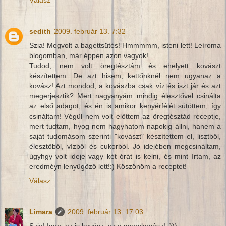
Válasz
sedith
2009. február 13. 7:32
Szia! Megvolt a bagettsütés! Hmmmmm, isteni lett! Leíroma
blogomban, már éppen azon vagyok!
Tudod, nem volt öregtésztám és ehelyett kovászt
készítettem. De azt hisem, kettőnknél nem ugyanaz a
kovász! Azt mondod, a kovászba csak víz és iszt jár és azt
megerjesztik? Mert nagyanyám mindig élesztővel csinálta
az első adagot, és én is amikor kenyérfélét sütöttem, így
csináltam! Végül nem volt előttem az öregtésztád receptje,
mert tudtam, hyog nem hagyhatom napokig állni, hanem a
saját tudomásom szerinti "kovászt" készítettem el, lisztből,
élesztőből, vízből és cukorból. Jó idejében megcsináltam,
úgyhgy volt ideje vagy két órát is kelni, és mint írtam, az
eredméyn lenyűgöző lett!:) Köszönöm a receptet!
Válasz
Limara
2009. február 13. 17:03