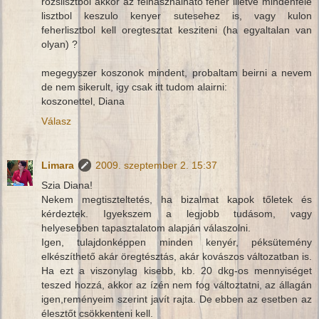
rozslisztbol akkor az felhasznalhato feher illetve mindenfele
lisztbol keszulo kenyer sutesehez is, vagy kulon
feherlisztbol kell oregtesztat kesziteni (ha egyaltalan van
olyan) ?
megegyszer koszonok mindent, probaltam beirni a nevem
de nem sikerult, igy csak itt tudom alairni:
koszonettel, Diana
Válasz
Limara
2009. szeptember 2. 15:37
Szia Diana!
Nekem megtiszteltetés, ha bizalmat kapok tőletek és
kérdeztek. Igyekszem a legjobb tudásom, vagy
helyesebben tapasztalatom alapján válaszolni.
Igen, tulajdonképpen minden kenyér, péksütemény
elkészíthető akár öregtésztás, akár kovászos változatban is.
Ha ezt a viszonylag kisebb, kb. 20 dkg-os mennyiséget
teszed hozzá, akkor az ízén nem fog változtatni, az állagán
igen,reményeim szerint javít rajta. De ebben az esetben az
élesztőt csökkenteni kell.