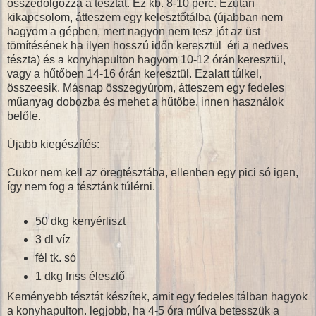
összedolgozza a tésztát. Ez kb. 8-10 perc. Ezután
kikapcsolom, átteszem egy kelesztőtálba (újabban nem
hagyom a gépben, mert nagyon nem tesz jót az üst
tömítésének ha ilyen hosszú időn keresztül éri a nedves
tészta) és a konyhapulton hagyom 10-12 órán keresztül,
vagy a hűtőben 14-16 órán keresztül. Ezalatt túlkel,
összeesik. Másnap összegyúrom, átteszem egy fedeles
műanyag dobozba és mehet a hűtőbe, innen használok
belőle.
Újabb kiegészítés:
Cukor nem kell az öregtésztába, ellenben egy pici só igen,
így nem fog a tésztánk túlérni.
50 dkg kenyérliszt
3 dl víz
fél tk. só
1 dkg friss élesztő
Keményebb tésztát készítek, amit egy fedeles tálban hagyok
a konyhapulton. legjobb, ha 4-5 óra múlva betesszük a