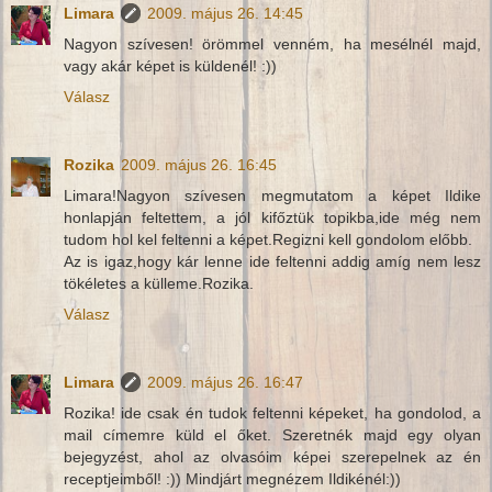
Limara
2009. május 26. 14:45
Nagyon szívesen! örömmel venném, ha mesélnél majd,
vagy akár képet is küldenél! :))
Válasz
Rozika
2009. május 26. 16:45
Limara!Nagyon szívesen megmutatom a képet Ildike
honlapján feltettem, a jól kifőztük topikba,ide még nem
tudom hol kel feltenni a képet.Regizni kell gondolom előbb.
Az is igaz,hogy kár lenne ide feltenni addig amíg nem lesz
tökéletes a külleme.Rozika.
Válasz
Limara
2009. május 26. 16:47
Rozika! ide csak én tudok feltenni képeket, ha gondolod, a
mail címemre küld el őket. Szeretnék majd egy olyan
bejegyzést, ahol az olvasóim képei szerepelnek az én
receptjeimből! :)) Mindjárt megnézem Ildikénél:))