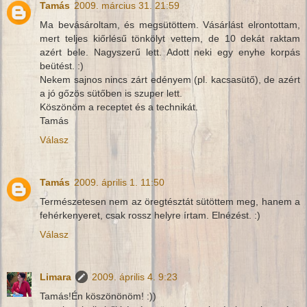
Tamás
2009. március 31. 21:59
Ma bevásároltam, és megsütöttem. Vásárlást elrontottam,
mert teljes kiőrlésű tönkölyt vettem, de 10 dekát raktam
azért bele. Nagyszerű lett. Adott neki egy enyhe korpás
beütést. :)
Nekem sajnos nincs zárt edényem (pl. kacsasütő), de azért
a jó gőzös sütőben is szuper lett.
Köszönöm a receptet és a technikát.
Tamás
Válasz
Tamás
2009. április 1. 11:50
Természetesen nem az öregtésztát sütöttem meg, hanem a
fehérkenyeret, csak rossz helyre írtam. Elnézést. :)
Válasz
Limara
2009. április 4. 9:23
Tamás!Én köszönönöm! :))