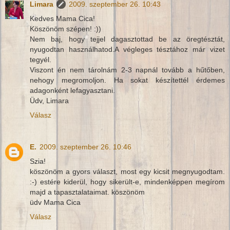
Limara
2009. szeptember 26. 10:43
Kedves Mama Cica!
Köszönöm szépen! :))
Nem baj, hogy tejjel dagasztottad be az öregtésztát,
nyugodtan használhatod.A végleges tésztához már vizet
tegyél.
Viszont én nem tárolnám 2-3 napnál tovább a hűtőben,
nehogy megromoljon. Ha sokat készítettél érdemes
adagonként lefagyasztani.
Üdv, Limara
Válasz
E.
2009. szeptember 26. 10:46
Szia!
köszönöm a gyors választ, most egy kicsit megnyugodtam.
:-) estére kiderül, hogy sikerült-e, mindenképpen megírom
majd a tapasztalataimat. köszönöm
üdv Mama Cica
Válasz