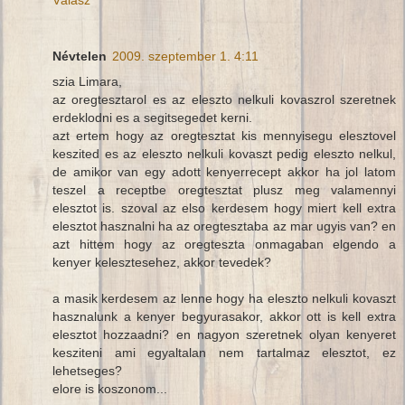
Névtelen
2009. szeptember 1. 4:11
szia Limara,
az oregtesztarol es az eleszto nelkuli kovaszrol szeretnek
erdeklodni es a segitsegedet kerni.
azt ertem hogy az oregtesztat kis mennyisegu elesztovel
keszited es az eleszto nelkuli kovaszt pedig eleszto nelkul,
de amikor van egy adott kenyerrecept akkor ha jol latom
teszel a receptbe oregtesztat plusz meg valamennyi
elesztot is. szoval az elso kerdesem hogy miert kell extra
elesztot hasznalni ha az oregtesztaba az mar ugyis van? en
azt hittem hogy az oregteszta onmagaban elgendo a
kenyer kelesztesehez, akkor tevedek?
a masik kerdesem az lenne hogy ha eleszto nelkuli kovaszt
hasznalunk a kenyer begyurasakor, akkor ott is kell extra
elesztot hozzaadni? en nagyon szeretnek olyan kenyeret
kesziteni ami egyaltalan nem tartalmaz elesztot, ez
lehetseges?
elore is koszonom...