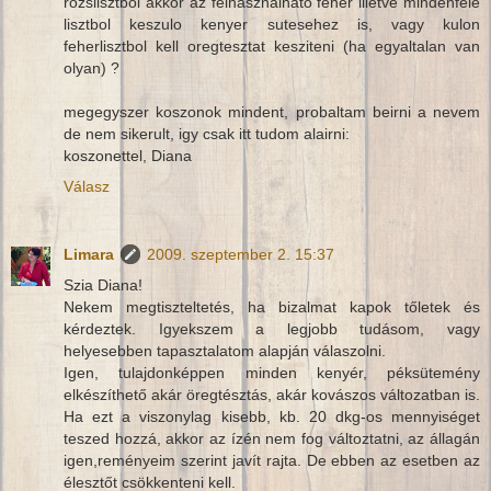
rozslisztbol akkor az felhasznalhato feher illetve mindenfele
lisztbol keszulo kenyer sutesehez is, vagy kulon
feherlisztbol kell oregtesztat kesziteni (ha egyaltalan van
olyan) ?
megegyszer koszonok mindent, probaltam beirni a nevem
de nem sikerult, igy csak itt tudom alairni:
koszonettel, Diana
Válasz
Limara
2009. szeptember 2. 15:37
Szia Diana!
Nekem megtiszteltetés, ha bizalmat kapok tőletek és
kérdeztek. Igyekszem a legjobb tudásom, vagy
helyesebben tapasztalatom alapján válaszolni.
Igen, tulajdonképpen minden kenyér, péksütemény
elkészíthető akár öregtésztás, akár kovászos változatban is.
Ha ezt a viszonylag kisebb, kb. 20 dkg-os mennyiséget
teszed hozzá, akkor az ízén nem fog változtatni, az állagán
igen,reményeim szerint javít rajta. De ebben az esetben az
élesztőt csökkenteni kell.