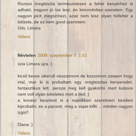
Rozsos öregtészta természetesen a fehér kenyérhez is
adható, nagyon jó íze lesz, én kimondottan szeretem. Egy
nagyon picit megszínezi, azaz nem lesz olyan hófehér a
bélzete, de ez nem gond szerintem.
Üdv, Limara
Válasz
Névtelen
2009. szeptember 7. 1:51
szia Limara ujra :)
kicsit kesve sikerult visszairnom de koszonom szepen hogy
irtal, mar ki is probaltam egy oregtesztas kenyeredet,
fantasztikus lett, persze meg kell gyakorlni mert kulsore
nem volt olyan tokeletes mint a tied :)
a kovasz keszitest is a napokban szeretnem kezdeni
kiprobalni, es a pacsnit, meg a vajas kiflit.... minden nagyon
izgis!!
Diana :)
Válasz