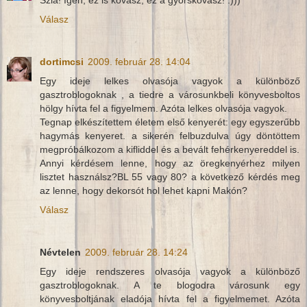
Szia! Igen, ez is kovász, ez a gyorskovász! :)))
Válasz
dortimcsi
2009. február 28. 14:04
Egy ideje lelkes olvasója vagyok a különböző
gasztroblogoknak , a tiedre a városunkbeli könyvesboltos
hölgy hívta fel a figyelmem. Azóta lelkes olvasója vagyok.
Tegnap elkészítettem életem első kenyerét: egy egyszerűbb
hagymás kenyeret. a sikerén felbuzdulva úgy döntöttem
megpróbálkozom a kifliddel és a bevált fehérkenyereddel is.
Annyi kérdésem lenne, hogy az öregkenyérhez milyen
lisztet használsz?BL 55 vagy 80? a következő kérdés meg
az lenne, hogy dekorsót hol lehet kapni Makón?
Válasz
Névtelen
2009. február 28. 14:24
Egy ideje rendszeres olvasója vagyok a különböző
gasztroblogoknak. A te blogodra városunk egy
könyvesboltjának eladója hívta fel a figyelmemet. Azóta