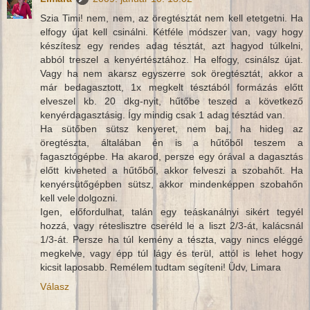
Szia Timi! nem, nem, az öregtésztát nem kell etetgetni. Ha
elfogy újat kell csinálni. Kétféle módszer van, vagy hogy
készítesz egy rendes adag tésztát, azt hagyod túlkelni,
abból treszel a kenyértésztához. Ha elfogy, csinálsz újat.
Vagy ha nem akarsz egyszerre sok öregtésztát, akkor a
már bedagasztott, 1x megkelt tésztából formázás előtt
elveszel kb. 20 dkg-nyit, hűtőbe teszed a következő
kenyérdagasztásig. Így mindig csak 1 adag tésztád van.
Ha sütőben sütsz kenyeret, nem baj, ha hideg az
öregtészta, általában én is a hűtőből teszem a
fagasztógépbe. Ha akarod, persze egy órával a dagasztás
előtt kiveheted a hűtőből, akkor felveszi a szobahőt. Ha
kenyérsütőgépben sütsz, akkor mindenképpen szobahőn
kell vele dolgozni.
Igen, előfordulhat, talán egy teáskanálnyi sikért tegyél
hozzá, vagy réteslisztre cseréld le a liszt 2/3-át, kalácsnál
1/3-át. Persze ha túl kemény a tészta, vagy nincs eléggé
megkelve, vagy épp túl lágy és terül, attól is lehet hogy
kicsit laposabb. Remélem tudtam segíteni! Üdv, Limara
Válasz