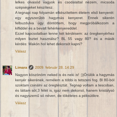
lelkes olvasód vagyok és csodálattal nézem, micsoda
szépségeket készítesz.
A tegnapi nap folyamán elkészítettem életem első kenyerét:
egy egyszerűbb hagymás kenyeret. Ennek sikerén
felbuzdulva úgy döntöttem, hogy megpróbálkozom a
kifliddel és a bevált fehérkenyereddel.
Ezzel kapcsolatban lenne két kérdésem: az öregkenyérhez
milyen lisztet használsz? BL 55 vagy 80? és a másik
kérdés: Makón hol lehet dekorsót kapni?
Válasz
Limara
2009. február 28. 14:29
Nagyon köszönöm neked is és neki is! :))Örülök a hagymás
kenyér sikerének, remélem a többi is tetszeni fog. Bl 80-ból
szoktam csinálni az öregtésztát. Tegnap voltam a tescoban,
és láttam sót,3 félét is, igaz nem dekorsó, hanem kristálysó
és nagyszemű só néven, de tökéletes a péksütikre.
Válasz