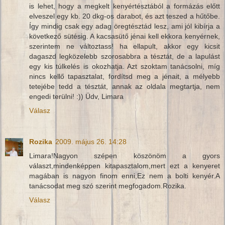
is lehet, hogy a megkelt kenyértésztából a formázás előtt
elveszel egy kb. 20 dkg-os darabot, és azt teszed a hűtőbe.
Így mindig csak egy adag öregtésztád lesz, ami jól kibírja a
következő sütésig. A kacsasütő jénai kell ekkora kenyérnek,
szerintem ne változtass! ha ellapult, akkor egy kicsit
dagaszd legközelebb szorosabbra a tésztát, de a lapulást
egy kis túlkelés is okozhatja. Azt szoktam tanácsolni, míg
nincs kellő tapasztalat, fordítsd meg a jénait, a mélyebb
tetejébe tedd a tésztát, annak az oldala megtartja, nem
engedi terülni! :)) Üdv, Limara
Válasz
Rozika
2009. május 26. 14:28
Limara!Nagyon szépen köszönöm a gyors
választ,mindenképpen kitapasztalom,mert ezt a kenyeret
magában is nagyon finom enni,Ez nem a bolti kenyér.A
tanácsodat meg szó szerint megfogadom.Rozika.
Válasz