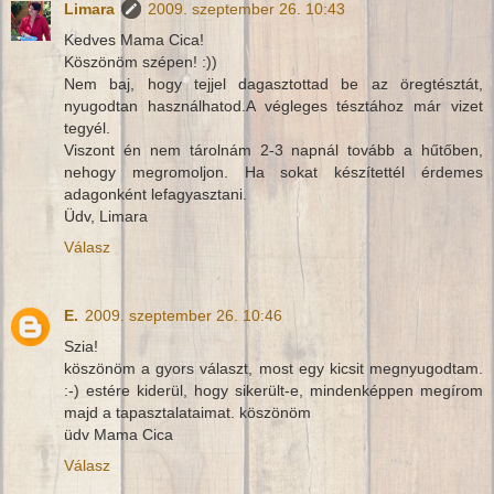
Limara
2009. szeptember 26. 10:43
Kedves Mama Cica!
Köszönöm szépen! :))
Nem baj, hogy tejjel dagasztottad be az öregtésztát,
nyugodtan használhatod.A végleges tésztához már vizet
tegyél.
Viszont én nem tárolnám 2-3 napnál tovább a hűtőben,
nehogy megromoljon. Ha sokat készítettél érdemes
adagonként lefagyasztani.
Üdv, Limara
Válasz
E.
2009. szeptember 26. 10:46
Szia!
köszönöm a gyors választ, most egy kicsit megnyugodtam.
:-) estére kiderül, hogy sikerült-e, mindenképpen megírom
majd a tapasztalataimat. köszönöm
üdv Mama Cica
Válasz