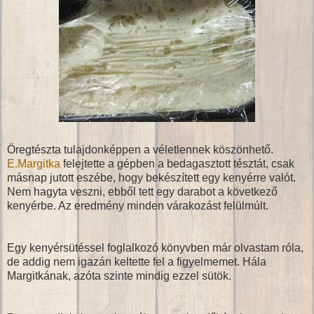
Öregtészta tulajdonképpen a véletlennek köszönhető.
E.Margitka
felejtette a gépben a bedagasztott tésztát, csak
másnap jutott eszébe, hogy bekészített egy kenyérre valót.
Nem hagyta veszni, ebből tett egy darabot a következő
kenyérbe. Az eredmény minden várakozást felülmúlt.
Egy kenyérsütéssel foglalkozó könyvben már olvastam róla,
de addig nem igazán keltette fel a figyelmemet. Hála
Margitkának, azóta szinte mindig ezzel sütök.