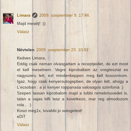
Limara
2009. szeptember 9. 17:46
Majd mesélj! :))
Válasz
Névtelen
2009. szeptember 23. 10:01
Kedves Limara,
Eddig csak neman olvasgattam a receptjeidet, de ezt most
el kell meselnem. Vegre kiprobaltam az oregtesztat es
nagyszeru lett, ezt mindenkeppen meg kell koszonnom.
Igaz, hogy csak kenyersutogepben, de olyan lett, ahogy a
L'ecsoban : a jo kenyer roppanasa valosagos szimfonia :)
Szepen lassan kiprobalom majd a tobbi remekmuvedet is,
talan a vajas kifli lesz a kovetkezo, mar reg almodozom
rola... :)
Koszi meg1x, tovabbi jo sutogetest!
eDiT
Válasz