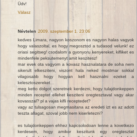
Üdv!
Válasz
Névtelen
2009. szeptember 1. 23:06
kedves Limara, nagyon koszonom es nagyon halas vagyok
hogy valaszoltal, es hogy megosztod a tudasod velunk! ez
oriasi segitseg! csodalom a gyonyoru kenyereket, kifliket es
mindenfele peksutemenyt amit keszitesz!
mar evek ota vagyom a kovasz hasznalatara de soha nem
sikerult elkesziteni, viszont hala neked mostmar sokkal
vilagosabb hogy hogyan kell hasznalni ezeket a
kelesztoszereket...
meg ketto dolgot szeretnek kerdezni, hogy tulajdonkeppen
minden receptet ellehet kesziteni oregtesztaval vagy akar
kovasszal? pl a vajas kifli receptedet?
vagy az tulsagosan megmasitana az eredeti izt es az adott
teszta allagat, szoval jobb nem kiserletezni?
es tulajdonkeppen ehhez kapcsolodoan lenne a kovetkezo
kerdesem, hogy amikor keszitunk egy oregtesztat