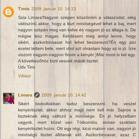
Timie
2009. január 10. 14:13
Szia Limara!Nagyon szépen köszönöm a válaszodat, elég
valószínű akkor, hogy a liszt minőségével lehet a baj, mert
nagyon szépen meg van kelve és nagyon jó az állaga is. De
mégse lesz magas. Kérdésem még annyi lenne, hogy
sikért, aszkorbinsavat hol lehet beszerezni?Én egy pici
ecetet tettem bele, mert vhol azt olvastam hogy az is jó. Ízre
viszont nagyon-nagyon finom a kenyér:)Már most is kel egy.
A következőhöz bizti veszek másik lisztet.
Üdv Timi
Válasz
Limara
2009. január 10. 14:42
Sikért bioboltokban tudsz beszerezni. ha veszel
kenyérlisztet, akkor ahhoz majd nem kell már. Sajnos a
liszteknek elég változó a minősége. Én jó helyzetben
vagyok, mert közel van Tótkomlós, onnan szoktam
kenyérlisztet hozni. Ott egy régi, kicsi malom van, nagyon jó
minőségű lisztet állítanak elő. Aszkorbinsavat, azaz C