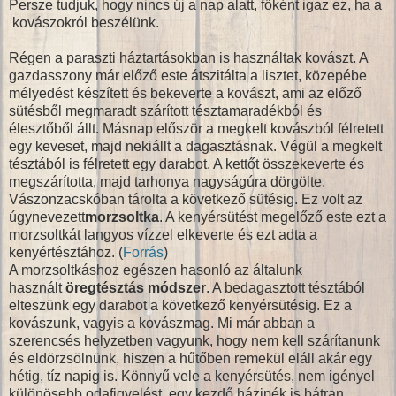
Persze tudjuk, hogy nincs új a nap alatt, főként igaz ez, ha a
kovászokról beszélünk.
Régen a paraszti háztartásokban is használtak kovászt. A
gazdasszony már előző este átszitálta a lisztet, közepébe
mélyedést készített és bekeverte a kovászt, ami az előző
sütésből megmaradt szárított tésztamaradékból és
élesztőből állt. Másnap először a megkelt kovászból félretett
egy keveset, majd nekiállt a dagasztásnak. Végül a megkelt
tésztából is félretett egy darabot. A kettőt összekeverte és
megszárította, majd tarhonya nagyságúra dörgölte.
Vászonzacskóban tárolta a következő sütésig. Ez volt az
úgynevezett
morzsoltka
. A kenyérsütést megelőző este ezt a
morzsoltkát langyos vízzel elkeverte és ezt adta a
kenyértésztához. (
Forrás
)
A morzsoltkáshoz egészen hasonló az általunk
használt
öregtésztás módszer
. A bedagasztott tésztából
elteszünk egy darabot a következő kenyérsütésig. Ez a
kovászunk, vagyis a kovászmag. Mi már abban a
szerencsés helyzetben vagyunk, hogy nem kell szárítanunk
és eldörzsölnünk, hiszen a hűtőben remekül eláll akár egy
hétig, tíz napig is. Könnyű vele a kenyérsütés, nem igényel
különösebb odafigyelést, egy kezdő házipék is bátran