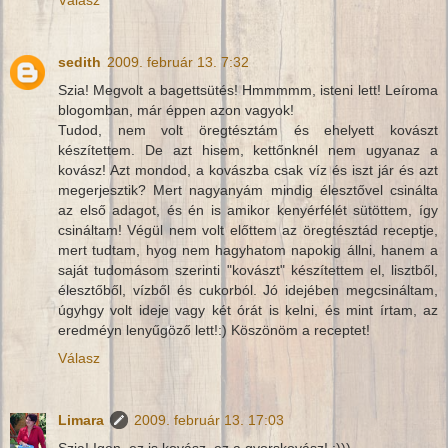
Válasz
sedith
2009. február 13. 7:32
Szia! Megvolt a bagettsütés! Hmmmmm, isteni lett! Leíroma
blogomban, már éppen azon vagyok!
Tudod, nem volt öregtésztám és ehelyett kovászt
készítettem. De azt hisem, kettőnknél nem ugyanaz a
kovász! Azt mondod, a kovászba csak víz és iszt jár és azt
megerjesztik? Mert nagyanyám mindig élesztővel csinálta
az első adagot, és én is amikor kenyérfélét sütöttem, így
csináltam! Végül nem volt előttem az öregtésztád receptje,
mert tudtam, hyog nem hagyhatom napokig állni, hanem a
saját tudomásom szerinti "kovászt" készítettem el, lisztből,
élesztőből, vízből és cukorból. Jó idejében megcsináltam,
úgyhgy volt ideje vagy két órát is kelni, és mint írtam, az
eredméyn lenyűgöző lett!:) Köszönöm a receptet!
Válasz
Limara
2009. február 13. 17:03