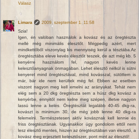
Válasz
Limara
2009. szeptember 1. 11:58
Szia!
Igen, én valóban használok a kovász és az öregtészta
mellé még minimális élesztőt. Mégpedig azért, mert
mindkettőből viszonylag kis mennyiség kerül a tésztába.Az
öregtésztába eleve kevés élesztőt teszek, de azt még kb. 5
kenyérre használom fel, nagyon kevés lenne
kelesztőanyagnak önmagában. Lehet élesztő nélkül is sütni
kenyeret mind öregtésztával, mind kovásszal, sütöttem is
már, bár ide nem kerültek még fel. Ebben az esetben
viszont nagyon meg kell emelni az arányukat. Tehát nem
elég sem a 20 dkg öregtészta sem a húsz dkg kovász a
kenyérbe, ennyitől nem kelne meg szépen, illetve nagyon
lassú lenne a kelés. Öregtésztát legalább 40-45 dkg-ra,
kovászt is minimum 30, de még jobb lenne 40 dkg-ra
felemelni. Természetesen aktív kovásznak kell lennie és
friss öregtésztának. Ugyanakkor úgy gondolom ettől nem
lesz élesztő mentes, hiszen az öregtésztában van élesztő, a
kovász meg erjesztett kelesztőszer, pont mint az élesztő!