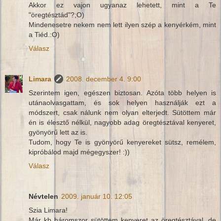
Akkor ez vajon ugyanaz lehetett, mint a Te
"öregtésztád"?;O)
Mindenesetre nekem nem lett ilyen szép a kenyérkém, mint
a Tiéd.:O)
Válasz
Limara
2008. december 4. 9:00
Szerintem igen, egészen biztosan. Azóta több helyen is
utánaolvasgattam, és sok helyen használják ezt a
módszert, csak nálunk nem olyan elterjedt. Sütöttem már
én is élesztő nélkül, nagyobb adag öregtésztával kenyeret,
gyönyörű lett az is.
Tudom, hogy Te is gyönyörű kenyereket sütsz, remélem,
kipróbálod majd mégegyszer! :))
Válasz
Névtelen
2009. január 10. 12:05
Szia Limara!
Már kb háromszor sütöttem kenyeret az öregtésztával, de