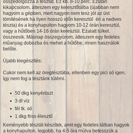
összedolgozza a tésztát. Ez kb. 8-10 perc. Ezután
kikapcsolom, átteszem egy kelesztőtálba (újabban nem
hagyom a gépben, mert nagyon nem tesz jót az üst
tömítésének ha ilyen hosszú időn keresztül éri a nedves
tészta) és a konyhapulton hagyom 10-12 órán keresztül,
vagy a hűtőben 14-16 órán keresztül. Ezalatt túlkel,
összeesik. Másnap összegyúrom, átteszem egy fedeles
műanyag dobozba és mehet a hűtőbe, innen használok
belőle.
Újabb kiegészítés:
Cukor nem kell az öregtésztába, ellenben egy pici só igen,
így nem fog a tésztánk túlérni.
50 dkg kenyérliszt
3 dl víz
fél tk. só
1 dkg friss élesztő
Keményebb tésztát készítek, amit egy fedeles tálban hagyok
a konyhapulton. legjobb, ha 4-5 óra múlva betesszük a