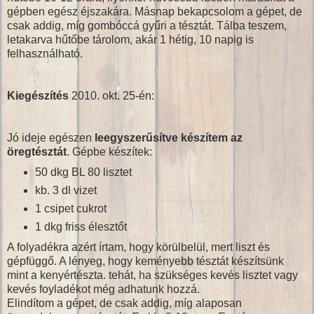
gépben egész éjszakára. Másnap bekapcsolom a gépet, de
csak addig, míg gombóccá gyűri a tésztát. Tálba teszem,
letakarva hűtőbe tárolom, akár 1 hétig, 10 napig is
felhasználható.
Kiegészítés
2010. okt. 25-én:
Jó ideje egészen
leegyszerűsítve készítem az
öregtésztát
. Gépbe készítek:
50 dkg BL 80 lisztet
kb. 3 dl vizet
1 csipet cukrot
1 dkg friss élesztőt
A folyadékra azért írtam, hogy körülbelül, mert liszt és
gépfüggő. A lényeg, hogy keményebb tésztát készítsünk
mint a kenyértészta. tehát, ha szükséges kevés lisztet vagy
kevés foyladékot még adhatunk hozzá.
Elindítom a gépet, de csak addig, míg alaposan