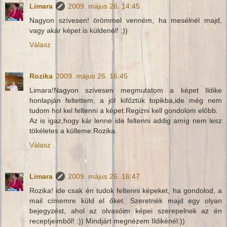
Limara
2009. május 26. 14:45
Nagyon szívesen! örömmel venném, ha mesélnél majd,
vagy akár képet is küldenél! :))
Válasz
Rozika
2009. május 26. 16:45
Limara!Nagyon szívesen megmutatom a képet Ildike
honlapján feltettem, a jól kifőztük topikba,ide még nem
tudom hol kel feltenni a képet.Regizni kell gondolom előbb.
Az is igaz,hogy kár lenne ide feltenni addig amíg nem lesz
tökéletes a külleme.Rozika.
Válasz
Limara
2009. május 26. 16:47
Rozika! ide csak én tudok feltenni képeket, ha gondolod, a
mail címemre küld el őket. Szeretnék majd egy olyan
bejegyzést, ahol az olvasóim képei szerepelnek az én
receptjeimből! :)) Mindjárt megnézem Ildikénél:))