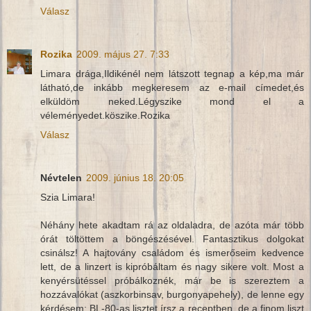
Válasz
Rozika
2009. május 27. 7:33
Limara drága,Ildikénél nem látszott tegnap a kép,ma már
látható,de inkább megkeresem az e-mail címedet,és
elküldöm neked.Légyszike mond el a
véleményedet.köszike.Rozika
Válasz
Névtelen
2009. június 18. 20:05
Szia Limara!
Néhány hete akadtam rá az oldaladra, de azóta már több
órát töltöttem a böngészésével. Fantasztikus dolgokat
csinálsz! A hajtovány családom és ismerőseim kedvence
lett, de a linzert is kipróbáltam és nagy sikere volt. Most a
kenyérsütéssel próbálkoznék, már be is szereztem a
hozzávalókat (aszkorbinsav, burgonyapehely), de lenne egy
kérdésem: BL-80-as lisztet írsz a receptben, de a finom liszt