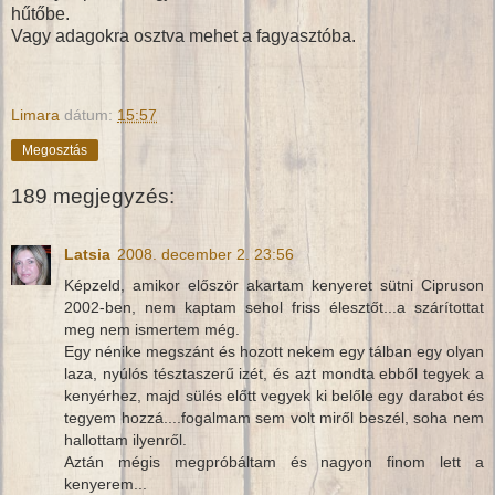
hűtőbe.
Vagy adagokra osztva mehet a fagyasztóba.
Limara
dátum:
15:57
Megosztás
189 megjegyzés:
Latsia
2008. december 2. 23:56
Képzeld, amikor először akartam kenyeret sütni Cipruson
2002-ben, nem kaptam sehol friss élesztőt...a szárítottat
meg nem ismertem még.
Egy nénike megszánt és hozott nekem egy tálban egy olyan
laza, nyúlós tésztaszerű izét, és azt mondta ebből tegyek a
kenyérhez, majd sülés előtt vegyek ki belőle egy darabot és
tegyem hozzá....fogalmam sem volt miről beszél, soha nem
hallottam ilyenről.
Aztán mégis megpróbáltam és nagyon finom lett a
kenyerem...