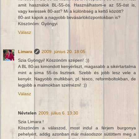
amit használok BL-55-ös. Használhatom-e az 55-öst is,
vagy keressek 80-ast? Mi a különbség a kettő között?
80-ast kapok a nagyobb bevásárlóközpontokban is?
Köszönöm: Gyöngyi
Válasz
Limara
2009. június 20. 18:05
Szia Gyöngyi! Köszönöm szépen! :))
A BL 80-as kimondott kenyérliszt, magasabb a sikértartalma
mint a síma 55-ös lisztnek. Szebb és jobb lesz vele a
kenyér. Nagyobb multikban, pl. tesco, reformboltokban, de
legjobb a malmokban szétnézni! :))
Válasz
Névtelen
2009. július 6. 13:30
Szia Limara !
Köszönöm a válaszod, most indul a férjem burgonya
pehelyért, addig azonban már másodszor sütöttem meg a