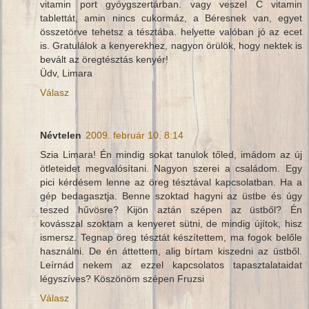
vitamin port gyóygszertárban. vagy veszel C vitamin
tablettát, amin nincs cukormáz, a Béresnek van, egyet
összetörve tehetsz a tésztába. helyette valóban jó az ecet
is. Gratulálok a kenyerekhez, nagyon örülök, hogy nektek is
bevált az öregtésztás kenyér!
Üdv, Limara
Válasz
Névtelen
2009. február 10. 8:14
Szia Limara! Én mindig sokat tanulok tőled, imádom az új
ötleteidet megvalósítani. Nagyon szerei a családom. Egy
pici kérdésem lenne az öreg tésztával kapcsolatban. Ha a
gép bedagasztja. Benne szoktad hagyni az üstbe és úgy
teszed hűvösre? Kijön aztán szépen az üstből? Én
kovásszal szoktam a kenyeret sütni, de mindig újítok, hisz
ismersz. Tegnap öreg tésztát készítettem, ma fogok belőle
használni. De én áttettem, alig bírtam kiszedni az üstből.
Leírnád nekem az ezzel kapcsolatos tapasztalataidat
légyszíves? Köszönöm szépen Fruzsi
Válasz