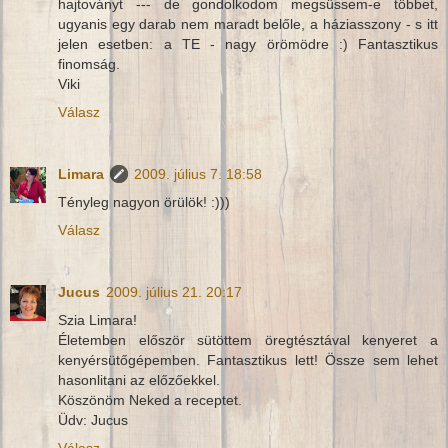
hajtoványt --- de gondolkodom megsüssem-e többet,
ugyanis egy darab nem maradt belőle, a háziasszony - s itt
jelen esetben: a TE - nagy örömödre :) Fantasztikus
finomság.
Viki
Válasz
Limara
2009. július 7. 18:58
Tényleg nagyon örülök! :)))
Válasz
Jucus
2009. július 21. 20:17
Szia Limara!
Életemben először sütöttem öregtésztával kenyeret a
kenyérsütőgépemben. Fantasztikus lett! Össze sem lehet
hasonlitani az előzőekkel.
Köszönöm Neked a receptet.
Üdv: Jucus
Válasz