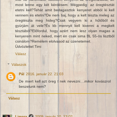
most lenne egy két kérdésem. Mégpedig: az öregtésztát
etetni kell?Tehát amit bedagasztok kenyeret abból ki kell
vennem és etetni?De nem baj, hogy a kelt tészta meleg az
öregtészta meg hideg?Csak vegyem ki a hűtőből és
gyúrjám át vele?És kb mennyit kell kivenni a megkelt
tésztából?Előfordul, hogy azért nem lesz olyan magas a
kenyerem mint neked, mert én csak sima BL 55-ös lisztből
csinálom?Remélem elolvasod az üzenetemet.
Üdvözlettel:Timi
Válasz
Válaszok
Pál
2016. január 22. 21:03
De miert kell azt öreg t nek nevezni....mikor kovászrol
beszelunk nem?
Válasz
Limara
2009. január 10. 13:02