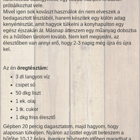
próbálkozhat vele.
Mivel igen sok kovászt használok én nem elveszek a
bedagasztott tésztából, hanem készítek egy külön adag
kenyértésztát, amit hagyok túlkelni a konyhapulton egy
egész éjszakán át. Másnap átteszem egy műanyag dobozba
és a hűtőben tárolom tovább. Nem kell megijedni, az
élesztőben van annyi erő, hogy 2-3 napig még újra és újra
kel.
Az én
öregtésztám:
3 dl langyos víz
csipet só
50 dkg liszt
1 ek. olaj
1 tk. cukor
1 dkg friss élesztő
Gépben 20 percig dagasztatom, majd hagyom, hogy
alaposan túlkeljen. Nyáron az üsttel együtt beteszem a
hűtőbe 10-12 órára, ilyenkor hűvösebb időben maradhat a