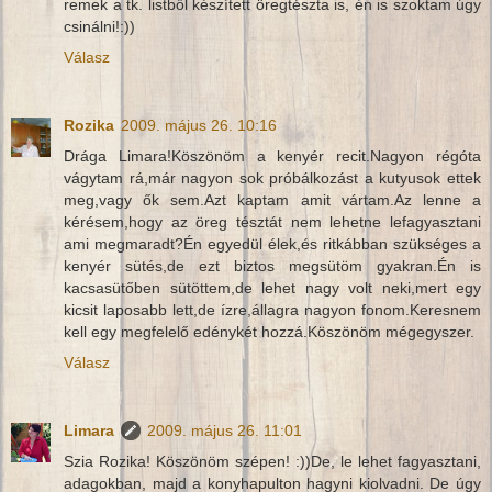
remek a tk. listből készített öregtészta is, én is szoktam úgy
csinálni!:))
Válasz
Rozika
2009. május 26. 10:16
Drága Limara!Köszönöm a kenyér recit.Nagyon régóta
vágytam rá,már nagyon sok próbálkozást a kutyusok ettek
meg,vagy ők sem.Azt kaptam amit vártam.Az lenne a
kérésem,hogy az öreg tésztát nem lehetne lefagyasztani
ami megmaradt?Én egyedül élek,és ritkábban szükséges a
kenyér sütés,de ezt biztos megsütöm gyakran.Én is
kacsasütőben sütöttem,de lehet nagy volt neki,mert egy
kicsit laposabb lett,de ízre,állagra nagyon fonom.Keresnem
kell egy megfelelő edénykét hozzá.Köszönöm mégegyszer.
Válasz
Limara
2009. május 26. 11:01
Szia Rozika! Köszönöm szépen! :))De, le lehet fagyasztani,
adagokban, majd a konyhapulton hagyni kiolvadni. De úgy