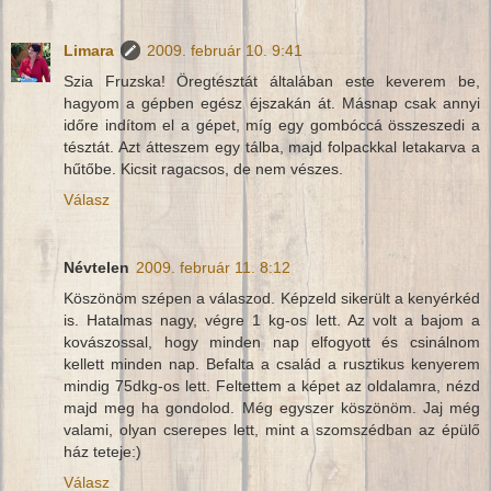
Limara
2009. február 10. 9:41
Szia Fruzska! Öregtésztát általában este keverem be,
hagyom a gépben egész éjszakán át. Másnap csak annyi
időre indítom el a gépet, míg egy gombóccá összeszedi a
tésztát. Azt átteszem egy tálba, majd folpackkal letakarva a
hűtőbe. Kicsit ragacsos, de nem vészes.
Válasz
Névtelen
2009. február 11. 8:12
Köszönöm szépen a válaszod. Képzeld sikerült a kenyérkéd
is. Hatalmas nagy, végre 1 kg-os lett. Az volt a bajom a
kovászossal, hogy minden nap elfogyott és csinálnom
kellett minden nap. Befalta a család a rusztikus kenyerem
mindig 75dkg-os lett. Feltettem a képet az oldalamra, nézd
majd meg ha gondolod. Még egyszer köszönöm. Jaj még
valami, olyan cserepes lett, mint a szomszédban az épülő
ház teteje:)
Válasz