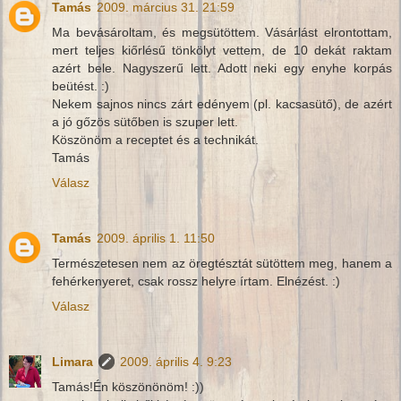
Tamás
2009. március 31. 21:59
Ma bevásároltam, és megsütöttem. Vásárlást elrontottam,
mert teljes kiőrlésű tönkölyt vettem, de 10 dekát raktam
azért bele. Nagyszerű lett. Adott neki egy enyhe korpás
beütést. :)
Nekem sajnos nincs zárt edényem (pl. kacsasütő), de azért
a jó gőzös sütőben is szuper lett.
Köszönöm a receptet és a technikát.
Tamás
Válasz
Tamás
2009. április 1. 11:50
Természetesen nem az öregtésztát sütöttem meg, hanem a
fehérkenyeret, csak rossz helyre írtam. Elnézést. :)
Válasz
Limara
2009. április 4. 9:23
Tamás!Én köszönönöm! :))