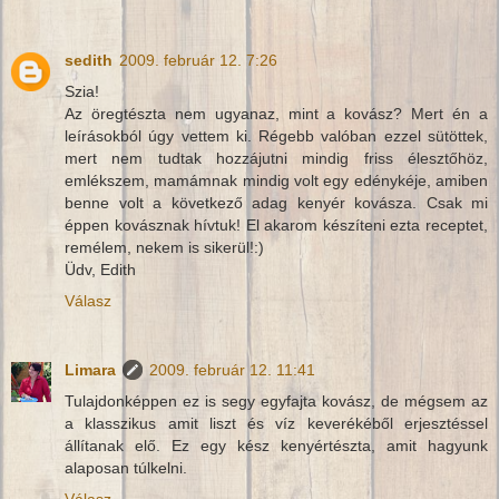
sedith
2009. február 12. 7:26
Szia!
Az öregtészta nem ugyanaz, mint a kovász? Mert én a
leírásokból úgy vettem ki. Régebb valóban ezzel sütöttek,
mert nem tudtak hozzájutni mindig friss élesztőhöz,
emlékszem, mamámnak mindig volt egy edénykéje, amiben
benne volt a következő adag kenyér kovásza. Csak mi
éppen kovásznak hívtuk! El akarom készíteni ezta receptet,
remélem, nekem is sikerül!:)
Üdv, Edith
Válasz
Limara
2009. február 12. 11:41
Tulajdonképpen ez is segy egyfajta kovász, de mégsem az
a klasszikus amit liszt és víz keverékéből erjesztéssel
állítanak elő. Ez egy kész kenyértészta, amit hagyunk
alaposan túlkelni.