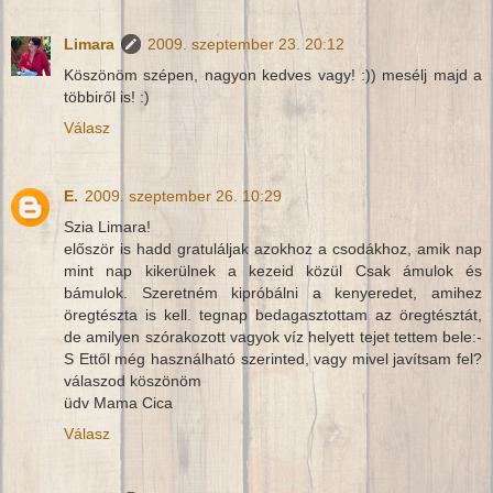
Limara
2009. szeptember 23. 20:12
Köszönöm szépen, nagyon kedves vagy! :)) mesélj majd a
többiről is! :)
Válasz
E.
2009. szeptember 26. 10:29
Szia Limara!
először is hadd gratuláljak azokhoz a csodákhoz, amik nap
mint nap kikerülnek a kezeid közül Csak ámulok és
bámulok. Szeretném kipróbálni a kenyeredet, amihez
öregtészta is kell. tegnap bedagasztottam az öregtésztát,
de amilyen szórakozott vagyok víz helyett tejet tettem bele:-
S Ettől még használható szerinted, vagy mivel javítsam fel?
válaszod köszönöm
üdv Mama Cica
Válasz