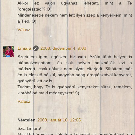
Akkor ez vajon ugyanaz lehetett, mint a Te
"öregtésztád"?;O)
Mindenesetre nekem nem lett ilyen szép a kenyérkém, mint
a Tiéd.:O)
Válasz
Limara
2008. december 4. 9:00
Szerintem igen, egészen biztosan. Azóta több helyen is
utánaolvasgattam, és sok helyen használják ezt a
módszert, csak nálunk nem olyan elterjedt. Sütöttem már
én is élesztő nélkül, nagyobb adag öregtésztával kenyeret,
gyönyörű lett az is.
Tudom, hogy Te is gyönyörű kenyereket sütsz, remélem,
kipróbálod majd mégegyszer! :))
Válasz
Névtelen
2009. január 10. 12:05
Szia Limara!
Már kb háromszor sütöttem kenyeret az öregtésztával, de