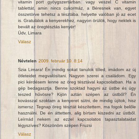
vitamin port gyóygszertárban. vagy veszel C vitamin
tablettát, amin nincs cukormáz, a Béresnek van, egyet
összetörve tehetsz a tésztába. helyette valóban jó az ecet
is. Gratulálok a kenyerekhez, nagyon örülök, hogy nektek is
bevált az öregtésztás kenyér!
Üdv, Limara
Válasz
Névtelen
2009. február 10. 8:14
Szia Limara! Én mindig sokat tanulok tőled, imádom az új
ötleteidet megvalósítani. Nagyon szerei a családom. Egy
pici kérdésem lenne az öreg tésztával kapcsolatban. Ha a
gép bedagasztja. Benne szoktad hagyni az üstbe és úgy
teszed hűvösre? Kijön aztán szépen az üstből? Én
kovásszal szoktam a kenyeret sütni, de mindig újítok, hisz
ismersz. Tegnap öreg tésztát készítettem, ma fogok belőle
használni. De én áttettem, alig bírtam kiszedni az üstből.
Leírnád nekem az ezzel kapcsolatos tapasztalataidat
légyszíves? Köszönöm szépen Fruzsi
Válasz