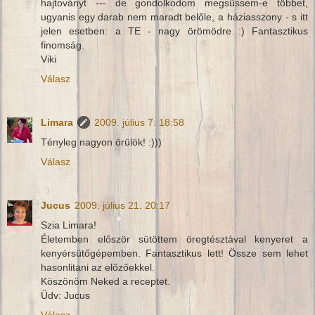
hajtoványt --- de gondolkodom megsüssem-e többet,
ugyanis egy darab nem maradt belőle, a háziasszony - s itt
jelen esetben: a TE - nagy örömödre :) Fantasztikus
finomság.
Viki
Válasz
Limara
2009. július 7. 18:58
Tényleg nagyon örülök! :)))
Válasz
Jucus
2009. július 21. 20:17
Szia Limara!
Életemben először sütöttem öregtésztával kenyeret a
kenyérsütőgépemben. Fantasztikus lett! Össze sem lehet
hasonlitani az előzőekkel.
Köszönöm Neked a receptet.
Üdv: Jucus
Válasz