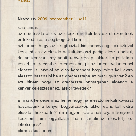
Névtelen
2009. szeptember 1. 4:11
szia Limara,
az oregtesztarol es az eleszto nelkuli kovaszrol szeretnek
erdeklodni es a segitsegedet kerni.
azt ertem hogy az oregtesztat kis mennyisegu elesztovel
keszited es az eleszto nelkuli kovaszt pedig eleszto nelkul,
de amikor van egy adott kenyerrecept akkor ha jol latom
teszel a receptbe oregtesztat plusz meg valamennyi
elesztot is. szoval az elso kerdesem hogy miert kell extra
elesztot hasznalni ha az oregtesztaba az mar ugyis van? en
azt hittem hogy az oregteszta onmagaban elgendo a
kenyer kelesztesehez, akkor tevedek?
a masik kerdesem az lenne hogy ha eleszto nelkuli kovaszt
hasznalunk a kenyer begyurasakor, akkor ott is kell extra
elesztot hozzaadni? en nagyon szeretnek olyan kenyeret
kesziteni ami egyaltalan nem tartalmaz elesztot, ez
lehetseges?
elore is koszonom...