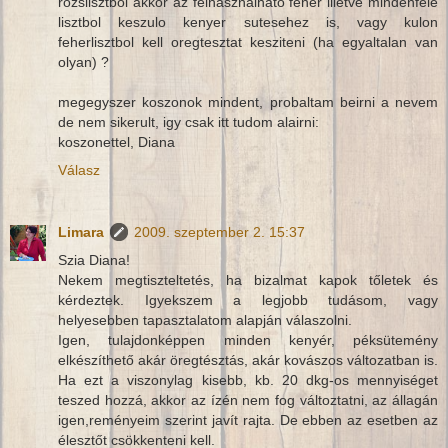
rozslisztbol akkor az felhasznalhato feher illetve mindenfele
lisztbol keszulo kenyer sutesehez is, vagy kulon
feherlisztbol kell oregtesztat kesziteni (ha egyaltalan van
olyan) ?
megegyszer koszonok mindent, probaltam beirni a nevem
de nem sikerult, igy csak itt tudom alairni:
koszonettel, Diana
Válasz
Limara
2009. szeptember 2. 15:37
Szia Diana!
Nekem megtiszteltetés, ha bizalmat kapok tőletek és
kérdeztek. Igyekszem a legjobb tudásom, vagy
helyesebben tapasztalatom alapján válaszolni.
Igen, tulajdonképpen minden kenyér, péksütemény
elkészíthető akár öregtésztás, akár kovászos változatban is.
Ha ezt a viszonylag kisebb, kb. 20 dkg-os mennyiséget
teszed hozzá, akkor az ízén nem fog változtatni, az állagán
igen,reményeim szerint javít rajta. De ebben az esetben az
élesztőt csökkenteni kell.