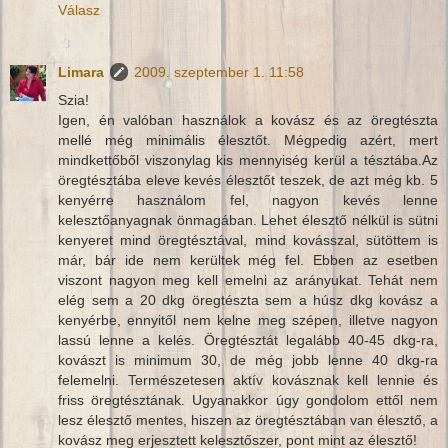
Válasz
Limara
2009. szeptember 1. 11:58
Szia!
Igen, én valóban használok a kovász és az öregtészta
mellé még minimális élesztőt. Mégpedig azért, mert
mindkettőből viszonylag kis mennyiség kerül a tésztába.Az
öregtésztába eleve kevés élesztőt teszek, de azt még kb. 5
kenyérre használom fel, nagyon kevés lenne
kelesztőanyagnak önmagában. Lehet élesztő nélkül is sütni
kenyeret mind öregtésztával, mind kovásszal, sütöttem is
már, bár ide nem kerültek még fel. Ebben az esetben
viszont nagyon meg kell emelni az arányukat. Tehát nem
elég sem a 20 dkg öregtészta sem a húsz dkg kovász a
kenyérbe, ennyitől nem kelne meg szépen, illetve nagyon
lassú lenne a kelés. Öregtésztát legalább 40-45 dkg-ra,
kovászt is minimum 30, de még jobb lenne 40 dkg-ra
felemelni. Természetesen aktív kovásznak kell lennie és
friss öregtésztának. Ugyanakkor úgy gondolom ettől nem
lesz élesztő mentes, hiszen az öregtésztában van élesztő, a
kovász meg erjesztett kelesztőszer, pont mint az élesztő!