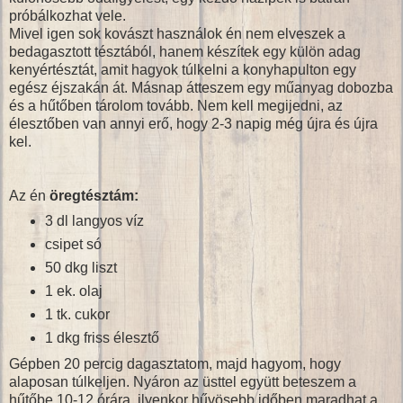
próbálkozhat vele.
Mivel igen sok kovászt használok én nem elveszek a
bedagasztott tésztából, hanem készítek egy külön adag
kenyértésztát, amit hagyok túlkelni a konyhapulton egy
egész éjszakán át. Másnap átteszem egy műanyag dobozba
és a hűtőben tárolom tovább. Nem kell megijedni, az
élesztőben van annyi erő, hogy 2-3 napig még újra és újra
kel.
Az én
öregtésztám:
3 dl langyos víz
csipet só
50 dkg liszt
1 ek. olaj
1 tk. cukor
1 dkg friss élesztő
Gépben 20 percig dagasztatom, majd hagyom, hogy
alaposan túlkeljen. Nyáron az üsttel együtt beteszem a
hűtőbe 10-12 órára, ilyenkor hűvösebb időben maradhat a