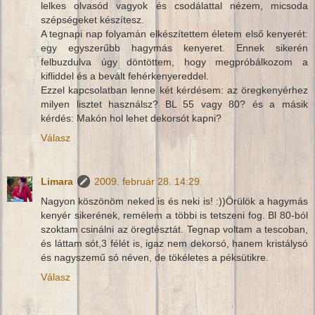
lelkes olvasód vagyok és csodálattal nézem, micsoda
szépségeket készítesz.
A tegnapi nap folyamán elkészítettem életem első kenyerét:
egy egyszerűbb hagymás kenyeret. Ennek sikerén
felbuzdulva úgy döntöttem, hogy megpróbálkozom a
kifliddel és a bevált fehérkenyereddel.
Ezzel kapcsolatban lenne két kérdésem: az öregkenyérhez
milyen lisztet használsz? BL 55 vagy 80? és a másik
kérdés: Makón hol lehet dekorsót kapni?
Válasz
Limara
2009. február 28. 14:29
Nagyon köszönöm neked is és neki is! :))Örülök a hagymás
kenyér sikerének, remélem a többi is tetszeni fog. Bl 80-ból
szoktam csinálni az öregtésztát. Tegnap voltam a tescoban,
és láttam sót,3 félét is, igaz nem dekorsó, hanem kristálysó
és nagyszemű só néven, de tökéletes a péksütikre.
Válasz