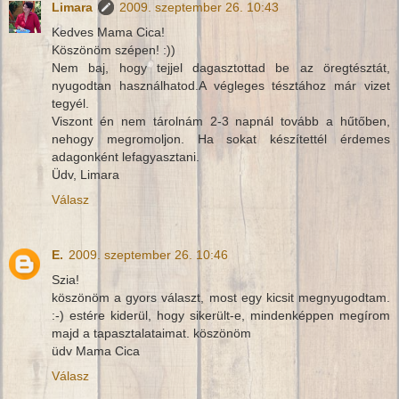
Limara
2009. szeptember 26. 10:43
Kedves Mama Cica!
Köszönöm szépen! :))
Nem baj, hogy tejjel dagasztottad be az öregtésztát,
nyugodtan használhatod.A végleges tésztához már vizet
tegyél.
Viszont én nem tárolnám 2-3 napnál tovább a hűtőben,
nehogy megromoljon. Ha sokat készítettél érdemes
adagonként lefagyasztani.
Üdv, Limara
Válasz
E.
2009. szeptember 26. 10:46
Szia!
köszönöm a gyors választ, most egy kicsit megnyugodtam.
:-) estére kiderül, hogy sikerült-e, mindenképpen megírom
majd a tapasztalataimat. köszönöm
üdv Mama Cica
Válasz