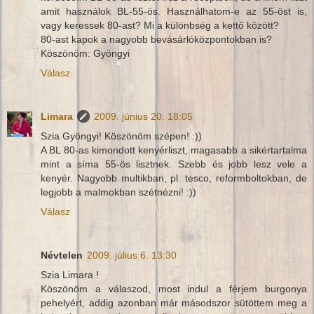
amit használok BL-55-ös. Használhatom-e az 55-öst is,
vagy keressek 80-ast? Mi a különbség a kettő között?
80-ast kapok a nagyobb bevásárlóközpontokban is?
Köszönöm: Gyöngyi
Válasz
Limara
2009. június 20. 18:05
Szia Gyöngyi! Köszönöm szépen! :))
A BL 80-as kimondott kenyérliszt, magasabb a sikértartalma
mint a síma 55-ös lisztnek. Szebb és jobb lesz vele a
kenyér. Nagyobb multikban, pl. tesco, reformboltokban, de
legjobb a malmokban szétnézni! :))
Válasz
Névtelen
2009. július 6. 13:30
Szia Limara !
Köszönöm a válaszod, most indul a férjem burgonya
pehelyért, addig azonban már másodszor sütöttem meg a