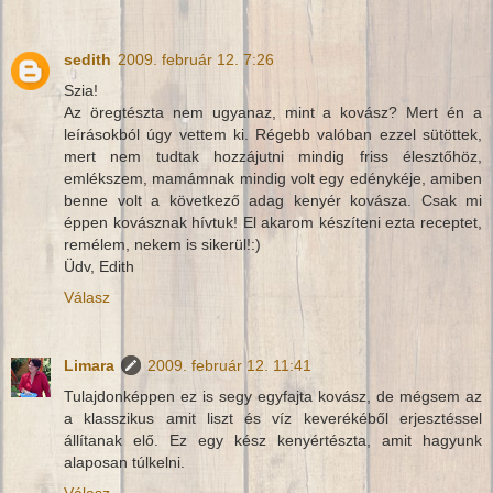
sedith
2009. február 12. 7:26
Szia!
Az öregtészta nem ugyanaz, mint a kovász? Mert én a
leírásokból úgy vettem ki. Régebb valóban ezzel sütöttek,
mert nem tudtak hozzájutni mindig friss élesztőhöz,
emlékszem, mamámnak mindig volt egy edénykéje, amiben
benne volt a következő adag kenyér kovásza. Csak mi
éppen kovásznak hívtuk! El akarom készíteni ezta receptet,
remélem, nekem is sikerül!:)
Üdv, Edith
Válasz
Limara
2009. február 12. 11:41
Tulajdonképpen ez is segy egyfajta kovász, de mégsem az
a klasszikus amit liszt és víz keverékéből erjesztéssel
állítanak elő. Ez egy kész kenyértészta, amit hagyunk
alaposan túlkelni.