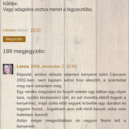
hűtőbe.
Vagy adagokra osztva mehet a fagyasztóba.
Limara
dátum:
15:57
Megosztás
189 megjegyzés:
Latsia
2008. december 2. 23:56
Képzeld, amikor először akartam kenyeret sütni Cipruson
2002-ben, nem kaptam sehol friss élesztőt...a szárítottat
meg nem ismertem még.
Egy nénike megszánt és hozott nekem egy tálban egy olyan
laza, nyúlós tésztaszerű izét, és azt mondta ebből tegyek a
kenyérhez, majd sülés előtt vegyek ki belőle egy darabot és
tegyem hozzá....fogalmam sem volt miről beszél, soha nem
hallottam ilyenről.
Aztán mégis megpróbáltam és nagyon finom lett a
kenyerem...