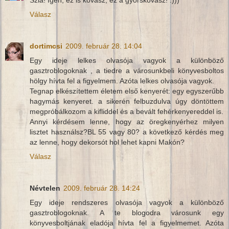
Szia! Igen, ez is kovász, ez a gyorskovász! :)))
Válasz
dortimcsi
2009. február 28. 14:04
Egy ideje lelkes olvasója vagyok a különböző
gasztroblogoknak , a tiedre a városunkbeli könyvesboltos
hölgy hívta fel a figyelmem. Azóta lelkes olvasója vagyok.
Tegnap elkészítettem életem első kenyerét: egy egyszerűbb
hagymás kenyeret. a sikerén felbuzdulva úgy döntöttem
megpróbálkozom a kifliddel és a bevált fehérkenyereddel is.
Annyi kérdésem lenne, hogy az öregkenyérhez milyen
lisztet használsz?BL 55 vagy 80? a következő kérdés meg
az lenne, hogy dekorsót hol lehet kapni Makón?
Válasz
Névtelen
2009. február 28. 14:24
Egy ideje rendszeres olvasója vagyok a különböző
gasztroblogoknak. A te blogodra városunk egy
könyvesboltjának eladója hívta fel a figyelmemet. Azóta