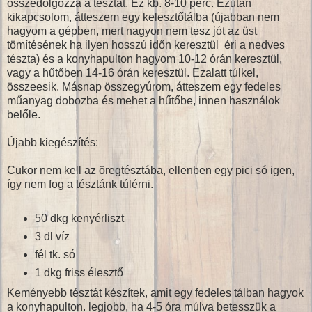
összedolgozza a tésztát. Ez kb. 8-10 perc. Ezután
kikapcsolom, átteszem egy kelesztőtálba (újabban nem
hagyom a gépben, mert nagyon nem tesz jót az üst
tömítésének ha ilyen hosszú időn keresztül éri a nedves
tészta) és a konyhapulton hagyom 10-12 órán keresztül,
vagy a hűtőben 14-16 órán keresztül. Ezalatt túlkel,
összeesik. Másnap összegyúrom, átteszem egy fedeles
műanyag dobozba és mehet a hűtőbe, innen használok
belőle.
Újabb kiegészítés:
Cukor nem kell az öregtésztába, ellenben egy pici só igen,
így nem fog a tésztánk túlérni.
50 dkg kenyérliszt
3 dl víz
fél tk. só
1 dkg friss élesztő
Keményebb tésztát készítek, amit egy fedeles tálban hagyok
a konyhapulton. legjobb, ha 4-5 óra múlva betesszük a