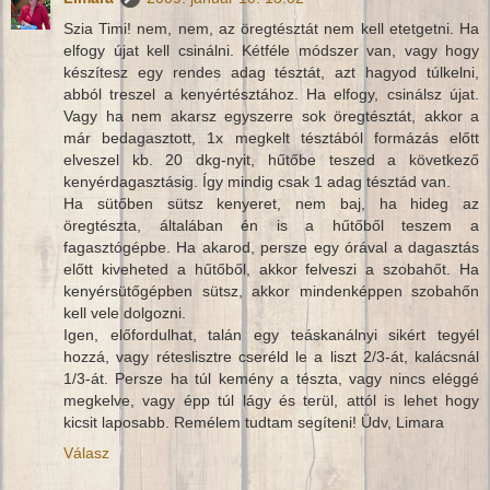
Szia Timi! nem, nem, az öregtésztát nem kell etetgetni. Ha
elfogy újat kell csinálni. Kétféle módszer van, vagy hogy
készítesz egy rendes adag tésztát, azt hagyod túlkelni,
abból treszel a kenyértésztához. Ha elfogy, csinálsz újat.
Vagy ha nem akarsz egyszerre sok öregtésztát, akkor a
már bedagasztott, 1x megkelt tésztából formázás előtt
elveszel kb. 20 dkg-nyit, hűtőbe teszed a következő
kenyérdagasztásig. Így mindig csak 1 adag tésztád van.
Ha sütőben sütsz kenyeret, nem baj, ha hideg az
öregtészta, általában én is a hűtőből teszem a
fagasztógépbe. Ha akarod, persze egy órával a dagasztás
előtt kiveheted a hűtőből, akkor felveszi a szobahőt. Ha
kenyérsütőgépben sütsz, akkor mindenképpen szobahőn
kell vele dolgozni.
Igen, előfordulhat, talán egy teáskanálnyi sikért tegyél
hozzá, vagy réteslisztre cseréld le a liszt 2/3-át, kalácsnál
1/3-át. Persze ha túl kemény a tészta, vagy nincs eléggé
megkelve, vagy épp túl lágy és terül, attól is lehet hogy
kicsit laposabb. Remélem tudtam segíteni! Üdv, Limara
Válasz