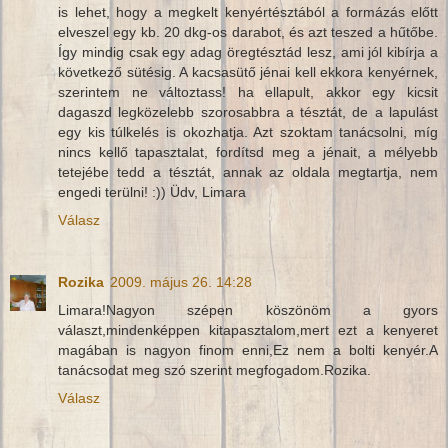
is lehet, hogy a megkelt kenyértésztából a formázás előtt
elveszel egy kb. 20 dkg-os darabot, és azt teszed a hűtőbe.
Így mindig csak egy adag öregtésztád lesz, ami jól kibírja a
következő sütésig. A kacsasütő jénai kell ekkora kenyérnek,
szerintem ne változtass! ha ellapult, akkor egy kicsit
dagaszd legközelebb szorosabbra a tésztát, de a lapulást
egy kis túlkelés is okozhatja. Azt szoktam tanácsolni, míg
nincs kellő tapasztalat, fordítsd meg a jénait, a mélyebb
tetejébe tedd a tésztát, annak az oldala megtartja, nem
engedi terülni! :)) Üdv, Limara
Válasz
Rozika
2009. május 26. 14:28
Limara!Nagyon szépen köszönöm a gyors
választ,mindenképpen kitapasztalom,mert ezt a kenyeret
magában is nagyon finom enni,Ez nem a bolti kenyér.A
tanácsodat meg szó szerint megfogadom.Rozika.
Válasz