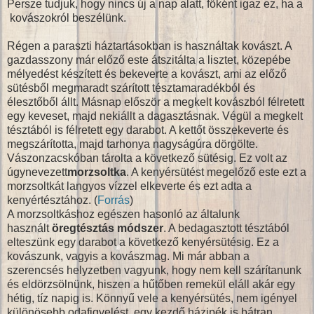
Persze tudjuk, hogy nincs új a nap alatt, főként igaz ez, ha a
kovászokról beszélünk.
Régen a paraszti háztartásokban is használtak kovászt. A
gazdasszony már előző este átszitálta a lisztet, közepébe
mélyedést készített és bekeverte a kovászt, ami az előző
sütésből megmaradt szárított tésztamaradékból és
élesztőből állt. Másnap először a megkelt kovászból félretett
egy keveset, majd nekiállt a dagasztásnak. Végül a megkelt
tésztából is félretett egy darabot. A kettőt összekeverte és
megszárította, majd tarhonya nagyságúra dörgölte.
Vászonzacskóban tárolta a következő sütésig. Ez volt az
úgynevezett
morzsoltka
. A kenyérsütést megelőző este ezt a
morzsoltkát langyos vízzel elkeverte és ezt adta a
kenyértésztához. (
Forrás
)
A morzsoltkáshoz egészen hasonló az általunk
használt
öregtésztás módszer
. A bedagasztott tésztából
elteszünk egy darabot a következő kenyérsütésig. Ez a
kovászunk, vagyis a kovászmag. Mi már abban a
szerencsés helyzetben vagyunk, hogy nem kell szárítanunk
és eldörzsölnünk, hiszen a hűtőben remekül eláll akár egy
hétig, tíz napig is. Könnyű vele a kenyérsütés, nem igényel
különösebb odafigyelést, egy kezdő házipék is bátran