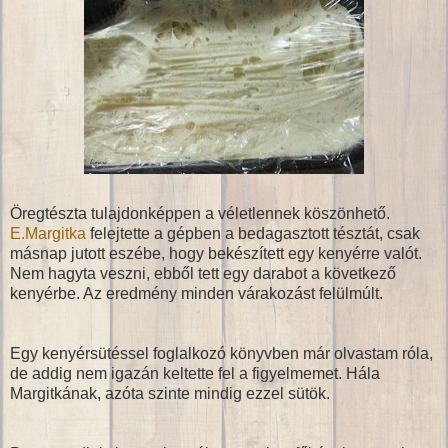
Öregtészta tulajdonképpen a véletlennek köszönhető.
E.Margitka
felejtette a gépben a bedagasztott tésztát, csak
másnap jutott eszébe, hogy bekészített egy kenyérre valót.
Nem hagyta veszni, ebből tett egy darabot a következő
kenyérbe. Az eredmény minden várakozást felülmúlt.
Egy kenyérsütéssel foglalkozó könyvben már olvastam róla,
de addig nem igazán keltette fel a figyelmemet. Hála
Margitkának, azóta szinte mindig ezzel sütök.