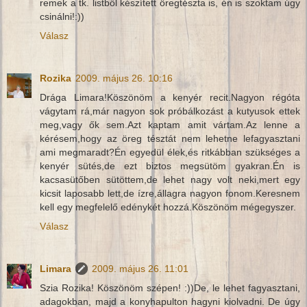
remek a tk. listből készített öregtészta is, én is szoktam úgy
csinálni!:))
Válasz
Rozika
2009. május 26. 10:16
Drága Limara!Köszönöm a kenyér recit.Nagyon régóta
vágytam rá,már nagyon sok próbálkozást a kutyusok ettek
meg,vagy ők sem.Azt kaptam amit vártam.Az lenne a
kérésem,hogy az öreg tésztát nem lehetne lefagyasztani
ami megmaradt?Én egyedül élek,és ritkábban szükséges a
kenyér sütés,de ezt biztos megsütöm gyakran.Én is
kacsasütőben sütöttem,de lehet nagy volt neki,mert egy
kicsit laposabb lett,de ízre,állagra nagyon fonom.Keresnem
kell egy megfelelő edénykét hozzá.Köszönöm mégegyszer.
Válasz
Limara
2009. május 26. 11:01
Szia Rozika! Köszönöm szépen! :))De, le lehet fagyasztani,
adagokban, majd a konyhapulton hagyni kiolvadni. De úgy