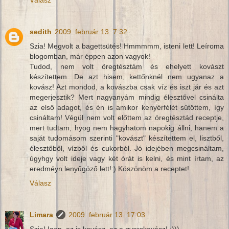
Válasz
sedith
2009. február 13. 7:32
Szia! Megvolt a bagettsütés! Hmmmmm, isteni lett! Leíroma
blogomban, már éppen azon vagyok!
Tudod, nem volt öregtésztám és ehelyett kovászt
készítettem. De azt hisem, kettőnknél nem ugyanaz a
kovász! Azt mondod, a kovászba csak víz és iszt jár és azt
megerjesztik? Mert nagyanyám mindig élesztővel csinálta
az első adagot, és én is amikor kenyérfélét sütöttem, így
csináltam! Végül nem volt előttem az öregtésztád receptje,
mert tudtam, hyog nem hagyhatom napokig állni, hanem a
saját tudomásom szerinti "kovászt" készítettem el, lisztből,
élesztőből, vízből és cukorból. Jó idejében megcsináltam,
úgyhgy volt ideje vagy két órát is kelni, és mint írtam, az
eredméyn lenyűgöző lett!:) Köszönöm a receptet!
Válasz
Limara
2009. február 13. 17:03