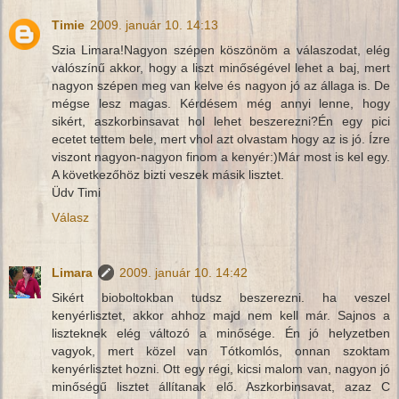
Timie
2009. január 10. 14:13
Szia Limara!Nagyon szépen köszönöm a válaszodat, elég
valószínű akkor, hogy a liszt minőségével lehet a baj, mert
nagyon szépen meg van kelve és nagyon jó az állaga is. De
mégse lesz magas. Kérdésem még annyi lenne, hogy
sikért, aszkorbinsavat hol lehet beszerezni?Én egy pici
ecetet tettem bele, mert vhol azt olvastam hogy az is jó. Ízre
viszont nagyon-nagyon finom a kenyér:)Már most is kel egy.
A következőhöz bizti veszek másik lisztet.
Üdv Timi
Válasz
Limara
2009. január 10. 14:42
Sikért bioboltokban tudsz beszerezni. ha veszel
kenyérlisztet, akkor ahhoz majd nem kell már. Sajnos a
liszteknek elég változó a minősége. Én jó helyzetben
vagyok, mert közel van Tótkomlós, onnan szoktam
kenyérlisztet hozni. Ott egy régi, kicsi malom van, nagyon jó
minőségű lisztet állítanak elő. Aszkorbinsavat, azaz C