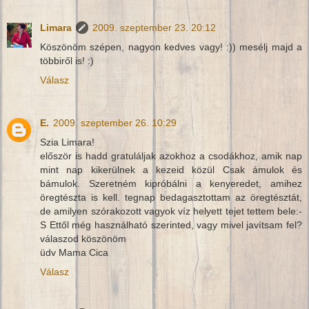
Limara
2009. szeptember 23. 20:12
Köszönöm szépen, nagyon kedves vagy! :)) mesélj majd a
többiről is! :)
Válasz
E.
2009. szeptember 26. 10:29
Szia Limara!
először is hadd gratuláljak azokhoz a csodákhoz, amik nap
mint nap kikerülnek a kezeid közül Csak ámulok és
bámulok. Szeretném kipróbálni a kenyeredet, amihez
öregtészta is kell. tegnap bedagasztottam az öregtésztát,
de amilyen szórakozott vagyok víz helyett tejet tettem bele:-
S Ettől még használható szerinted, vagy mivel javítsam fel?
válaszod köszönöm
üdv Mama Cica
Válasz