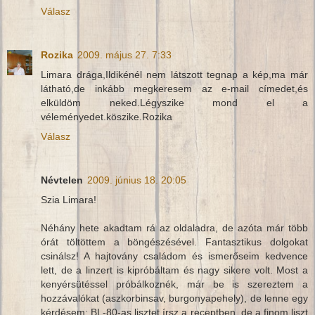
Válasz
Rozika
2009. május 27. 7:33
Limara drága,Ildikénél nem látszott tegnap a kép,ma már
látható,de inkább megkeresem az e-mail címedet,és
elküldöm neked.Légyszike mond el a
véleményedet.köszike.Rozika
Válasz
Névtelen
2009. június 18. 20:05
Szia Limara!
Néhány hete akadtam rá az oldaladra, de azóta már több
órát töltöttem a böngészésével. Fantasztikus dolgokat
csinálsz! A hajtovány családom és ismerőseim kedvence
lett, de a linzert is kipróbáltam és nagy sikere volt. Most a
kenyérsütéssel próbálkoznék, már be is szereztem a
hozzávalókat (aszkorbinsav, burgonyapehely), de lenne egy
kérdésem: BL-80-as lisztet írsz a receptben, de a finom liszt