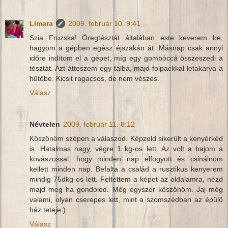
Limara
2009. február 10. 9:41
Szia Fruzska! Öregtésztát általában este keverem be,
hagyom a gépben egész éjszakán át. Másnap csak annyi
időre indítom el a gépet, míg egy gombóccá összeszedi a
tésztát. Azt átteszem egy tálba, majd folpackkal letakarva a
hűtőbe. Kicsit ragacsos, de nem vészes.
Válasz
Névtelen
2009. február 11. 8:12
Köszönöm szépen a válaszod. Képzeld sikerült a kenyérkéd
is. Hatalmas nagy, végre 1 kg-os lett. Az volt a bajom a
kovászossal, hogy minden nap elfogyott és csinálnom
kellett minden nap. Befalta a család a rusztikus kenyerem
mindig 75dkg-os lett. Feltettem a képet az oldalamra, nézd
majd meg ha gondolod. Még egyszer köszönöm. Jaj még
valami, olyan cserepes lett, mint a szomszédban az épülő
ház teteje:)
Válasz