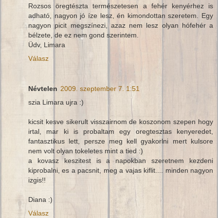
Rozsos öregtészta természetesen a fehér kenyérhez is
adható, nagyon jó íze lesz, én kimondottan szeretem. Egy
nagyon picit megszínezi, azaz nem lesz olyan hófehér a
bélzete, de ez nem gond szerintem.
Üdv, Limara
Válasz
Névtelen
2009. szeptember 7. 1:51
szia Limara ujra :)
kicsit kesve sikerult visszairnom de koszonom szepen hogy
irtal, mar ki is probaltam egy oregtesztas kenyeredet,
fantasztikus lett, persze meg kell gyakorlni mert kulsore
nem volt olyan tokeletes mint a tied :)
a kovasz keszitest is a napokban szeretnem kezdeni
kiprobalni, es a pacsnit, meg a vajas kiflit.... minden nagyon
izgis!!
Diana :)
Válasz