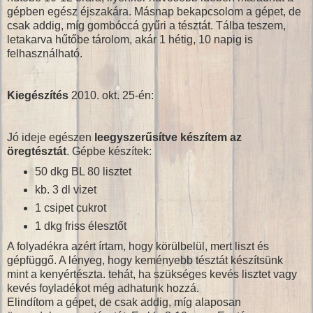
gépben egész éjszakára. Másnap bekapcsolom a gépet, de
csak addig, míg gombóccá gyűri a tésztát. Tálba teszem,
letakarva hűtőbe tárolom, akár 1 hétig, 10 napig is
felhasználható.
Kiegészítés
2010. okt. 25-én:
Jó ideje egészen
leegyszerűsítve készítem az
öregtésztát
. Gépbe készítek:
50 dkg BL 80 lisztet
kb. 3 dl vizet
1 csipet cukrot
1 dkg friss élesztőt
A folyadékra azért írtam, hogy körülbelül, mert liszt és
gépfüggő. A lényeg, hogy keményebb tésztát készítsünk
mint a kenyértészta. tehát, ha szükséges kevés lisztet vagy
kevés foyladékot még adhatunk hozzá.
Elindítom a gépet, de csak addig, míg alaposan