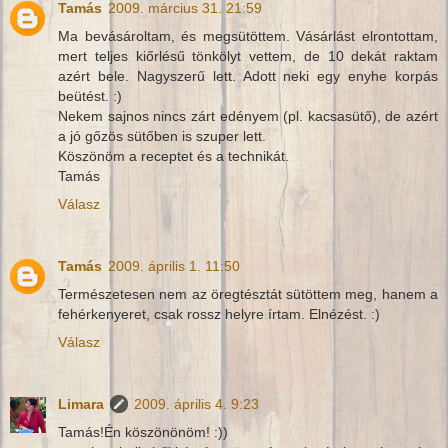
Tamás
2009. március 31. 21:59
Ma bevásároltam, és megsütöttem. Vásárlást elrontottam,
mert teljes kiőrlésű tönkölyt vettem, de 10 dekát raktam
azért bele. Nagyszerű lett. Adott neki egy enyhe korpás
beütést. :)
Nekem sajnos nincs zárt edényem (pl. kacsasütő), de azért
a jó gőzös sütőben is szuper lett.
Köszönöm a receptet és a technikát.
Tamás
Válasz
Tamás
2009. április 1. 11:50
Természetesen nem az öregtésztát sütöttem meg, hanem a
fehérkenyeret, csak rossz helyre írtam. Elnézést. :)
Válasz
Limara
2009. április 4. 9:23
Tamás!Én köszönönöm! :))