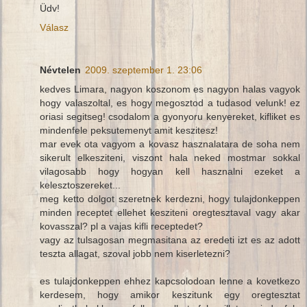
Üdv!
Válasz
Névtelen
2009. szeptember 1. 23:06
kedves Limara, nagyon koszonom es nagyon halas vagyok
hogy valaszoltal, es hogy megosztod a tudasod velunk! ez
oriasi segitseg! csodalom a gyonyoru kenyereket, kifliket es
mindenfele peksutemenyt amit keszitesz!
mar evek ota vagyom a kovasz hasznalatara de soha nem
sikerult elkesziteni, viszont hala neked mostmar sokkal
vilagosabb hogy hogyan kell hasznalni ezeket a
kelesztoszereket...
meg ketto dolgot szeretnek kerdezni, hogy tulajdonkeppen
minden receptet ellehet kesziteni oregtesztaval vagy akar
kovasszal? pl a vajas kifli receptedet?
vagy az tulsagosan megmasitana az eredeti izt es az adott
teszta allagat, szoval jobb nem kiserletezni?
es tulajdonkeppen ehhez kapcsolodoan lenne a kovetkezo
kerdesem, hogy amikor keszitunk egy oregtesztat