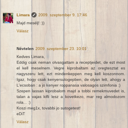
Limara
2009. szeptember 9. 17:46
Majd mesélj! :))
Válasz
Névtelen
2009. szeptember 23. 10:01
Kedves Limara,
Eddig csak neman olvasgattam a receptjeidet, de ezt most
el kell meselnem. Vegre kiprobaltam az oregtesztat es
nagyszeru lett, ezt mindenkeppen meg kell koszonnom.
Igaz, hogy csak kenyersutogepben, de olyan lett, ahogy a
L'ecsoban : a jo kenyer roppanasa valosagos szimfonia :)
Szepen lassan kiprobalom majd a tobbi remekmuvedet is,
talan a vajas kifli lesz a kovetkezo, mar reg almodozom
rola... :)
Koszi meg1x, tovabbi jo sutogetest!
eDiT
Válasz