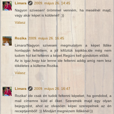
Limara
2009. május 26. 14:45
Nagyon szívesen! örömmel venném, ha mesélnél majd,
vagy akár képet is küldenél! :))
Válasz
Rozika
2009. május 26. 16:45
Limara!Nagyon szívesen megmutatom a képet Ildike
honlapján feltettem, a jól kifőztük topikba,ide még nem
tudom hol kel feltenni a képet.Regizni kell gondolom előbb.
Az is igaz,hogy kár lenne ide feltenni addig amíg nem lesz
tökéletes a külleme.Rozika.
Válasz
Limara
2009. május 26. 16:47
Rozika! ide csak én tudok feltenni képeket, ha gondolod, a
mail címemre küld el őket. Szeretnék majd egy olyan
bejegyzést, ahol az olvasóim képei szerepelnek az én
receptjeimből! :)) Mindjárt megnézem Ildikénél:))