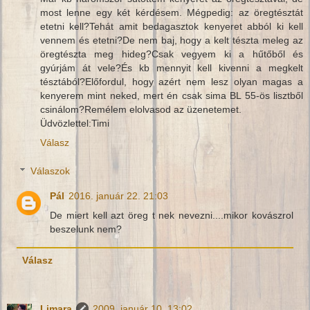
most lenne egy két kérdésem. Mégpedig: az öregtésztát
etetni kell?Tehát amit bedagasztok kenyeret abból ki kell
vennem és etetni?De nem baj, hogy a kelt tészta meleg az
öregtészta meg hideg?Csak vegyem ki a hűtőből és
gyúrjám át vele?És kb mennyit kell kivenni a megkelt
tésztából?Előfordul, hogy azért nem lesz olyan magas a
kenyerem mint neked, mert én csak sima BL 55-ös lisztből
csinálom?Remélem elolvasod az üzenetemet.
Üdvözlettel:Timi
Válasz
Válaszok
Pál
2016. január 22. 21:03
De miert kell azt öreg t nek nevezni....mikor kovászrol
beszelunk nem?
Válasz
Limara
2009. január 10. 13:02