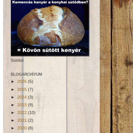
Sütőkő
BLOGARCHÍVUM
►
2026
(5)
►
2025
(7)
►
2024
(3)
►
2023
(9)
►
2022
(10)
►
2021
(2)
►
2020
(8)