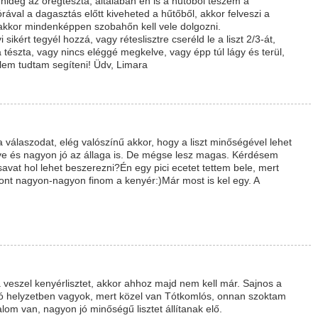
hideg az öregtészta, általában én is a hűtőből teszem a
ával a dagasztás előtt kiveheted a hűtőből, akkor felveszi a
akkor mindenképpen szobahőn kell vele dolgozni.
 sikért tegyél hozzá, vagy réteslisztre cseréld le a liszt 2/3-át,
 tészta, vagy nincs eléggé megkelve, vagy épp túl lágy és terül,
élem tudtam segíteni! Üdv, Limara
álaszodat, elég valószínű akkor, hogy a liszt minőségével lehet
ve és nagyon jó az állaga is. De mégse lesz magas. Kérdésem
avat hol lehet beszerezni?Én egy pici ecetet tettem bele, mert
szont nagyon-nagyon finom a kenyér:)Már most is kel egy. A
a veszel kenyérlisztet, akkor ahhoz majd nem kell már. Sajnos a
 jó helyzetben vagyok, mert közel van Tótkomlós, onnan szoktam
malom van, nagyon jó minőségű lisztet állítanak elő.