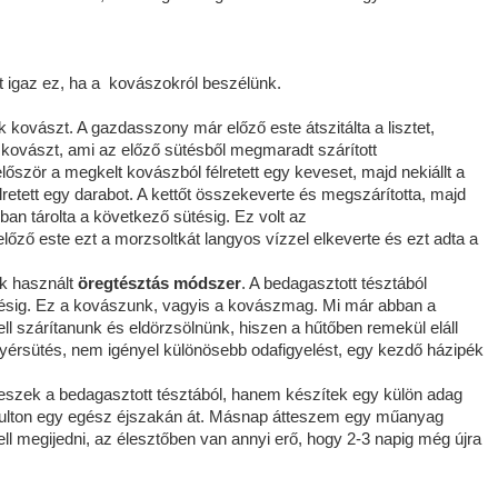
ént igaz ez, ha a kovászokról beszélünk.
 kovászt. A gazdasszony már előző este átszitálta a lisztet,
kovászt, ami az előző sütésből megmaradt szárított
lőször a megkelt kovászból félretett egy keveset, majd nekiállt a
lretett egy darabot. A kettőt összekeverte és megszárította, majd
n tárolta a következő sütésig. Ez volt az
lőző este ezt a morzsoltkát langyos vízzel elkeverte és ezt adta a
nk használt
öregtésztás módszer
. A bedagasztott tésztából
tésig. Ez a kovászunk, vagyis a kovászmag. Mi már abban a
 szárítanunk és eldörzsölnünk, hiszen a hűtőben remekül eláll
enyérsütés, nem igényel különösebb odafigyelést, egy kezdő házipék
eszek a bedagasztott tésztából, hanem készítek egy külön adag
apulton egy egész éjszakán át. Másnap átteszem egy műanyag
l megijedni, az élesztőben van annyi erő, hogy 2-3 napig még újra