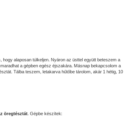
hogy alaposan túlkeljen. Nyáron az üsttel együtt beteszem a
en maradhat a gépben egész éjszakára. Másnap bekapcsolom a
sztát. Tálba teszem, letakarva hűtőbe tárolom, akár 1 hétig, 10
z öregtésztát
. Gépbe készítek: