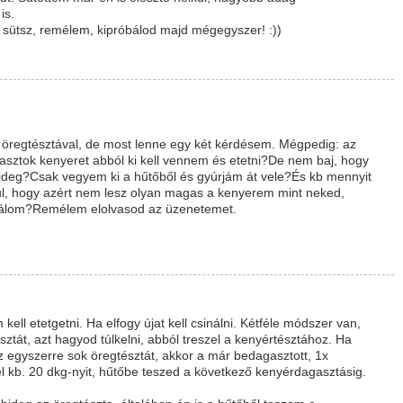
is.
sütsz, remélem, kipróbálod majd mégegyszer! :))
 öregtésztával, de most lenne egy két kérdésem. Mégpedig: az
gasztok kenyeret abból ki kell vennem és etetni?De nem baj, hogy
hideg?Csak vegyem ki a hűtőből és gyúrjám át vele?És kb mennyit
dul, hogy azért nem lesz olyan magas a kenyerem mint neked,
sinálom?Remélem elolvasod az üzenetemet.
ell etetgetni. Ha elfogy újat kell csinálni. Kétféle módszer van,
ztát, azt hagyod túlkelni, abból treszel a kenyértésztához. Ha
sz egyszerre sok öregtésztát, akkor a már bedagasztott, 1x
el kb. 20 dkg-nyit, hűtőbe teszed a következő kenyérdagasztásig.