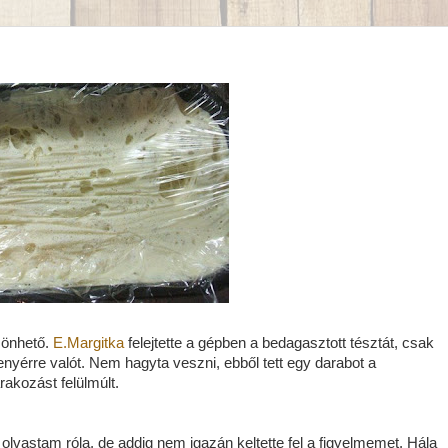
zönhető.
E.Margitka
felejtette a gépben a bedagasztott tésztát, csak
nyérre valót. Nem hagyta veszni, ebből tett egy darabot a
akozást felülmúlt.
lvastam róla, de addig nem igazán keltette fel a figyelmemet. Hála