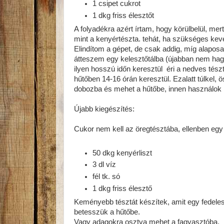
1 csipet cukrot
1 dkg friss élesztőt
A folyadékra azért írtam, hogy körülbelül, me
mint a kenyértészta. tehát, ha szükséges kev
Elindítom a gépet, de csak addig, míg alapos
átteszem egy kelesztőtálba (újabban nem hag
ilyen hosszú időn keresztül éri a nedves tés
hűtőben 14-16 órán keresztül. Ezalatt túlke
dobozba és mehet a hűtőbe, innen használok 
Újabb kiegészítés:
Cukor nem kell az öregtésztába, ellenben egy p
50 dkg kenyérliszt
3 dl víz
fél tk. só
1 dkg friss élesztő
Keményebb tésztát készítek, amit egy fedeles
betesszük a hűtőbe.
Vagy adagokra osztva mehet a fagyasztóba.