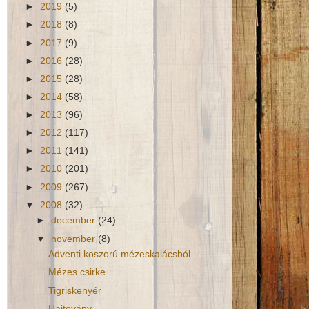
►
2019
(5)
►
2018
(8)
►
2017
(9)
►
2016
(28)
►
2015
(28)
►
2014
(58)
►
2013
(96)
►
2012
(117)
►
2011
(141)
►
2010
(201)
►
2009
(267)
▼
2008
(32)
►
december
(24)
▼
november
(8)
Adventi koszorú mézeskalácsból
Mézes csirke
Tigriskenyér
Hajtovány