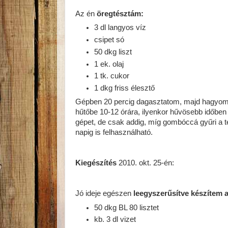
Az én
öregtésztám:
3 dl langyos víz
csipet só
50 dkg liszt
1 ek. olaj
1 tk. cukor
1 dkg friss élesztő
Gépben 20 percig dagasztatom, majd hagyom, 
hűtőbe 10-12 órára, ilyenkor hűvösebb időb
gépet, de csak addig, míg gombóccá gyűri a té
napig is felhasználható.
Kiegészítés
2010. okt. 25-én:
Jó ideje egészen
leegyszerűsítve készítem a
50 dkg BL 80 lisztet
kb. 3 dl vizet