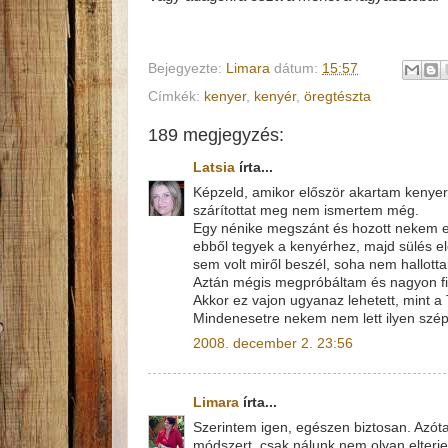
Bejegyezte:
Limara
dátum:
15:57
Címkék:
kenyer
,
kenyér
,
öregtészta
189 megjegyzés:
Latsia
írta...
Képzeld, amikor először akartam kenyere
szárítottat meg nem ismertem még.
Egy nénike megszánt és hozott nekem egy
ebből tegyek a kenyérhez, majd sülés el
sem volt miről beszél, soha nem hallotta
Aztán mégis megpróbáltam és nagyon fi
Akkor ez vajon ugyanaz lehetett, mint a
Mindenesetre nekem nem lett ilyen szép
2008. december 2. 23:56
Limara
írta...
Szerintem igen, egészen biztosan. Azóta
módszert, csak nálunk nem olyan elterje