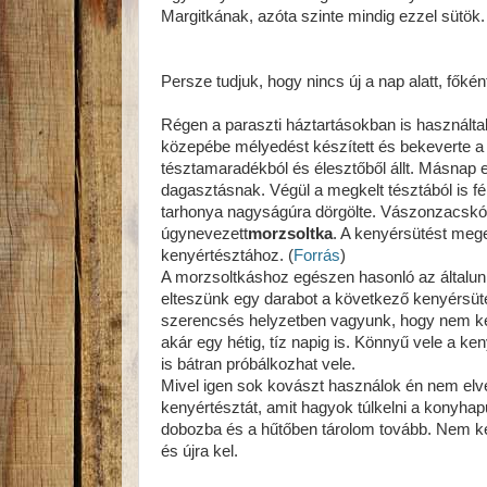
Margitkának, azóta szinte mindig ezzel sütök.
Persze tudjuk, hogy nincs új a nap alatt, fők
Régen a paraszti háztartásokban is használtak
közepébe mélyedést készített és bekeverte a 
tésztamaradékból és élesztőből állt. Másnap e
dagasztásnak. Végül a megkelt tésztából is fé
tarhonya nagyságúra dörgölte. Vászonzacskóba
úgynevezett
morzsoltka
. A kenyérsütést mege
kenyértésztához. (
Forrás
)
A morzsoltkáshoz egészen hasonló az általu
elteszünk egy darabot a következő kenyérsü
szerencsés helyzetben vagyunk, hogy nem kell
akár egy hétig, tíz napig is. Könnyű vele a k
is bátran próbálkozhat vele.
Mivel igen sok kovászt használok én nem elv
kenyértésztát, amit hagyok túlkelni a konyh
dobozba és a hűtőben tárolom tovább. Nem kel
és újra kel.