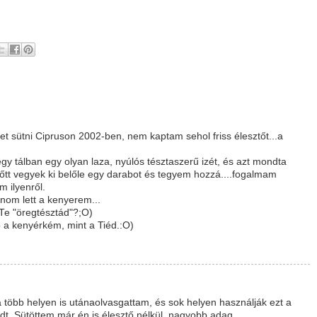
t sütni Cipruson 2002-ben, nem kaptam sehol friss élesztőt...a
 tálban egy olyan laza, nyúlós tésztaszerű izét, és azt mondta
őtt vegyek ki belőle egy darabot és tegyem hozzá....fogalmam
m ilyenről.
nom lett a kenyerem...
 Te "öregtésztád"?;O)
 a kenyérkém, mint a Tiéd.:O)
 több helyen is utánaolvasgattam, és sok helyen használják ezt a
dt. Sütöttem már én is élesztő nélkül, nagyobb adag