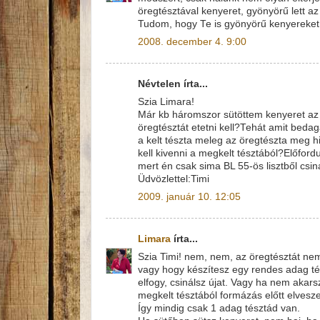
öregtésztával kenyeret, gyönyörű lett az 
Tudom, hogy Te is gyönyörű kenyereket 
2008. december 4. 9:00
Névtelen írta...
Szia Limara!
Már kb háromszor sütöttem kenyeret az
öregtésztát etetni kell?Tehát amit beda
a kelt tészta meleg az öregtészta meg 
kell kivenni a megkelt tésztából?Előfor
mert én csak sima BL 55-ös lisztből c
Üdvözlettel:Timi
2009. január 10. 12:05
Limara
írta...
Szia Timi! nem, nem, az öregtésztát nem k
vagy hogy készítesz egy rendes adag tés
elfogy, csinálsz újat. Vagy ha nem akar
megkelt tésztából formázás előtt elvesz
Így mindig csak 1 adag tésztád van.