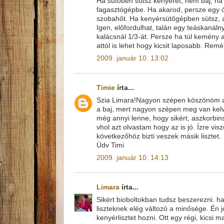
Ha sütőben sütsz kenyeret, nem baj, ha 
fagasztógépbe. Ha akarod, persze egy ór
szobahőt. Ha kenyérsütőgépben sütsz, 
Igen, előfordulhat, talán egy teáskanálnyi
kalácsnál 1/3-át. Persze ha túl kemény a
attól is lehet hogy kicsit laposabb. Rem
2009. január 10. 13:02
Timie
írta...
Szia Limara!Nagyon szépen köszönöm a v
a baj, mert nagyon szépen meg van kel
még annyi lenne, hogy sikért, aszkorbins
vhol azt olvastam hogy az is jó. Ízre vi
következőhöz bizti veszek másik lisztet.
Üdv Timi
2009. január 10. 14:13
Limara
írta...
Sikért bioboltokban tudsz beszerezni. h
liszteknek elég változó a minősége. Én
kenyérlisztet hozni. Ott egy régi, kicsi 