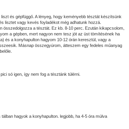
rt liszt és gépfüggő. A lényeg, hogy keményebb tésztát készítsünk
és lisztet vagy kevés foyladékot még adhatunk hozzá.
an összedolgozza a tésztát. Ez kb. 8-10 perc. Ezután kikapcsolom,
yom a gépben, mert nagyon nem tesz jót az üst tömítésének ha
zta) és a konyhapulton hagyom 10-12 órán keresztül, vagy a
l, összeesik. Másnap összegyúrom, átteszem egy fedeles műanyag
belőle.
ici só igen, így nem fog a tésztánk túlérni.
 tálban hagyok a konyhapulton. legjobb, ha 4-5 óra múlva