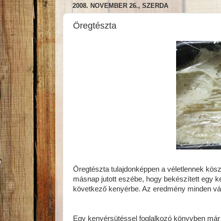
2008. NOVEMBER 26., SZERDA
Öregtészta
Öregtészta tulajdonképpen a véletlennek kös
másnap jutott eszébe, hogy bekészített egy ke
következő kenyérbe. Az eredmény minden vár
Egy kenyérsütéssel foglalkozó könyvben már o