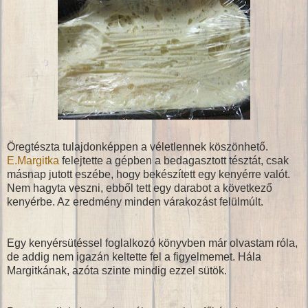
Öregtészta tulajdonképpen a véletlennek köszönhető.
E.Margitka
felejtette a gépben a bedagasztott tésztát, csak
másnap jutott eszébe, hogy bekészített egy kenyérre valót.
Nem hagyta veszni, ebből tett egy darabot a következő
kenyérbe. Az eredmény minden várakozást felülmúlt.
Egy kenyérsütéssel foglalkozó könyvben már olvastam róla,
de addig nem igazán keltette fel a figyelmemet. Hála
Margitkának, azóta szinte mindig ezzel sütök.