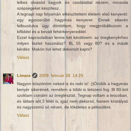
lelkes olvasód vagyok és csodálattal nézem, micsoda
szépségeket készítesz.
A tegnapi nap folyamán elkészítettem életem első kenyerét:
egy egyszerűbb hagymás kenyeret. Ennek sikerén
felbuzdulva úgy döntöttem, hogy megpróbálkozom a
kifliddel és a bevált fehérkenyereddel.
Ezzel kapcsolatban lenne két kérdésem: az öregkenyérhez
milyen lisztet használsz? BL 55 vagy 80? és a másik
kérdés: Makón hol lehet dekorsót kapni?
Válasz
Limara
2009. február 28. 14:29
Nagyon köszönöm neked is és neki is! :))Örülök a hagymás
kenyér sikerének, remélem a többi is tetszeni fog. Bl 80-ból
szoktam csinálni az öregtésztát. Tegnap voltam a tescoban,
és láttam sót,3 félét is, igaz nem dekorsó, hanem kristálysó
és nagyszemű só néven, de tökéletes a péksütikre.
Válasz