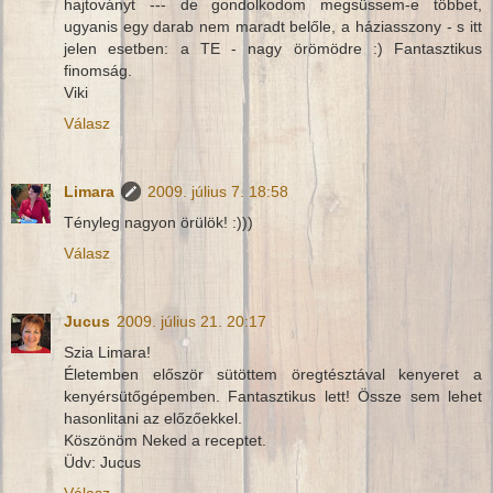
hajtoványt --- de gondolkodom megsüssem-e többet,
ugyanis egy darab nem maradt belőle, a háziasszony - s itt
jelen esetben: a TE - nagy örömödre :) Fantasztikus
finomság.
Viki
Válasz
Limara
2009. július 7. 18:58
Tényleg nagyon örülök! :)))
Válasz
Jucus
2009. július 21. 20:17
Szia Limara!
Életemben először sütöttem öregtésztával kenyeret a
kenyérsütőgépemben. Fantasztikus lett! Össze sem lehet
hasonlitani az előzőekkel.
Köszönöm Neked a receptet.
Üdv: Jucus
Válasz