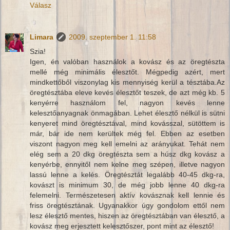
Válasz
Limara
2009. szeptember 1. 11:58
Szia!
Igen, én valóban használok a kovász és az öregtészta
mellé még minimális élesztőt. Mégpedig azért, mert
mindkettőből viszonylag kis mennyiség kerül a tésztába.Az
öregtésztába eleve kevés élesztőt teszek, de azt még kb. 5
kenyérre használom fel, nagyon kevés lenne
kelesztőanyagnak önmagában. Lehet élesztő nélkül is sütni
kenyeret mind öregtésztával, mind kovásszal, sütöttem is
már, bár ide nem kerültek még fel. Ebben az esetben
viszont nagyon meg kell emelni az arányukat. Tehát nem
elég sem a 20 dkg öregtészta sem a húsz dkg kovász a
kenyérbe, ennyitől nem kelne meg szépen, illetve nagyon
lassú lenne a kelés. Öregtésztát legalább 40-45 dkg-ra,
kovászt is minimum 30, de még jobb lenne 40 dkg-ra
felemelni. Természetesen aktív kovásznak kell lennie és
friss öregtésztának. Ugyanakkor úgy gondolom ettől nem
lesz élesztő mentes, hiszen az öregtésztában van élesztő, a
kovász meg erjesztett kelesztőszer, pont mint az élesztő!