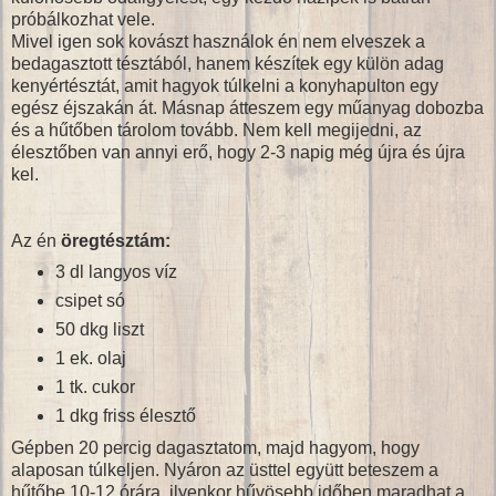
próbálkozhat vele.
Mivel igen sok kovászt használok én nem elveszek a
bedagasztott tésztából, hanem készítek egy külön adag
kenyértésztát, amit hagyok túlkelni a konyhapulton egy
egész éjszakán át. Másnap átteszem egy műanyag dobozba
és a hűtőben tárolom tovább. Nem kell megijedni, az
élesztőben van annyi erő, hogy 2-3 napig még újra és újra
kel.
Az én
öregtésztám:
3 dl langyos víz
csipet só
50 dkg liszt
1 ek. olaj
1 tk. cukor
1 dkg friss élesztő
Gépben 20 percig dagasztatom, majd hagyom, hogy
alaposan túlkeljen. Nyáron az üsttel együtt beteszem a
hűtőbe 10-12 órára, ilyenkor hűvösebb időben maradhat a