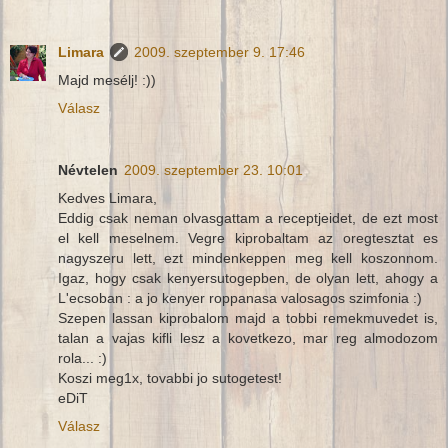
Limara
2009. szeptember 9. 17:46
Majd mesélj! :))
Válasz
Névtelen
2009. szeptember 23. 10:01
Kedves Limara,
Eddig csak neman olvasgattam a receptjeidet, de ezt most
el kell meselnem. Vegre kiprobaltam az oregtesztat es
nagyszeru lett, ezt mindenkeppen meg kell koszonnom.
Igaz, hogy csak kenyersutogepben, de olyan lett, ahogy a
L'ecsoban : a jo kenyer roppanasa valosagos szimfonia :)
Szepen lassan kiprobalom majd a tobbi remekmuvedet is,
talan a vajas kifli lesz a kovetkezo, mar reg almodozom
rola... :)
Koszi meg1x, tovabbi jo sutogetest!
eDiT
Válasz