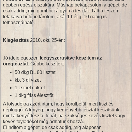
gépben egész éjszakára. Másnap bekapcsolom a gépet, de
csak addig, míg gombóccá gyűri a tésztát. Tálba teszem,
letakarva hűtőbe tárolom, akár 1 hétig, 10 napig is
felhasználható.
Kiegészítés
2010. okt. 25-én:
Jó ideje egészen
leegyszerűsítve készítem az
öregtésztát
. Gépbe készítek:
50 dkg BL 80 lisztet
kb. 3 dl vizet
1 csipet cukrot
1 dkg friss élesztőt
A folyadékra azért írtam, hogy körülbelül, mert liszt és
gépfüggő. A lényeg, hogy keményebb tésztát készítsünk
mint a kenyértészta. tehát, ha szükséges kevés lisztet vagy
kevés foyladékot még adhatunk hozzá.
Elindítom a gépet, de csak addig, míg alaposan