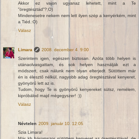
Akkor ez vajon ugyanaz lehetett, mint a Te
"öregtésztád"?;O)
Mindenesetre nekem nem lett ilyen szép a kenyérkém, mint
a Tiéd.:O)
Válasz
Limara
2008. december 4. 9:00
Szerintem igen, egészen biztosan. Azóta több helyen is
utánaolvasgattam, és sok helyen használják ezt a
módszert, csak nálunk nem olyan elterjedt. Sütöttem már
én is élesztő nélkül, nagyobb adag öregtésztával kenyeret,
gyönyörű lett az is.
Tudom, hogy Te is gyönyörű kenyereket sütsz, remélem,
kipróbálod majd mégegyszer! :))
Válasz
Névtelen
2009. január 10. 12:05
Szia Limara!
Már kb háromszor sütöttem kenyeret az öregtésztával, de