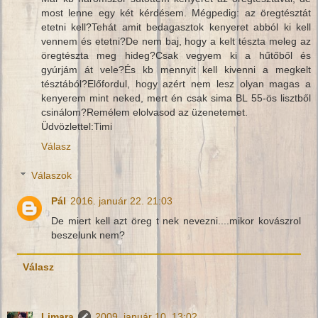
most lenne egy két kérdésem. Mégpedig: az öregtésztát
etetni kell?Tehát amit bedagasztok kenyeret abból ki kell
vennem és etetni?De nem baj, hogy a kelt tészta meleg az
öregtészta meg hideg?Csak vegyem ki a hűtőből és
gyúrjám át vele?És kb mennyit kell kivenni a megkelt
tésztából?Előfordul, hogy azért nem lesz olyan magas a
kenyerem mint neked, mert én csak sima BL 55-ös lisztből
csinálom?Remélem elolvasod az üzenetemet.
Üdvözlettel:Timi
Válasz
Válaszok
Pál
2016. január 22. 21:03
De miert kell azt öreg t nek nevezni....mikor kovászrol
beszelunk nem?
Válasz
Limara
2009. január 10. 13:02