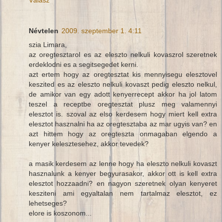
Névtelen
2009. szeptember 1. 4:11
szia Limara,
az oregtesztarol es az eleszto nelkuli kovaszrol szeretnek
erdeklodni es a segitsegedet kerni.
azt ertem hogy az oregtesztat kis mennyisegu elesztovel
keszited es az eleszto nelkuli kovaszt pedig eleszto nelkul,
de amikor van egy adott kenyerrecept akkor ha jol latom
teszel a receptbe oregtesztat plusz meg valamennyi
elesztot is. szoval az elso kerdesem hogy miert kell extra
elesztot hasznalni ha az oregtesztaba az mar ugyis van? en
azt hittem hogy az oregteszta onmagaban elgendo a
kenyer kelesztesehez, akkor tevedek?
a masik kerdesem az lenne hogy ha eleszto nelkuli kovaszt
hasznalunk a kenyer begyurasakor, akkor ott is kell extra
elesztot hozzaadni? en nagyon szeretnek olyan kenyeret
kesziteni ami egyaltalan nem tartalmaz elesztot, ez
lehetseges?
elore is koszonom...