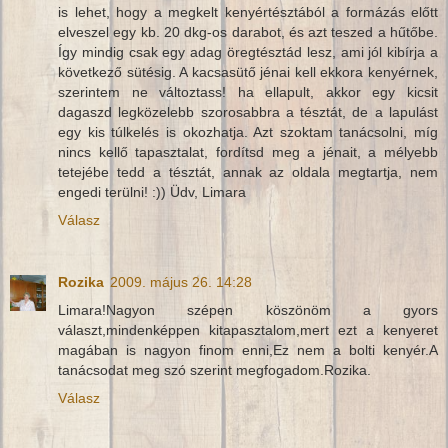
is lehet, hogy a megkelt kenyértésztából a formázás előtt
elveszel egy kb. 20 dkg-os darabot, és azt teszed a hűtőbe.
Így mindig csak egy adag öregtésztád lesz, ami jól kibírja a
következő sütésig. A kacsasütő jénai kell ekkora kenyérnek,
szerintem ne változtass! ha ellapult, akkor egy kicsit
dagaszd legközelebb szorosabbra a tésztát, de a lapulást
egy kis túlkelés is okozhatja. Azt szoktam tanácsolni, míg
nincs kellő tapasztalat, fordítsd meg a jénait, a mélyebb
tetejébe tedd a tésztát, annak az oldala megtartja, nem
engedi terülni! :)) Üdv, Limara
Válasz
Rozika
2009. május 26. 14:28
Limara!Nagyon szépen köszönöm a gyors
választ,mindenképpen kitapasztalom,mert ezt a kenyeret
magában is nagyon finom enni,Ez nem a bolti kenyér.A
tanácsodat meg szó szerint megfogadom.Rozika.
Válasz