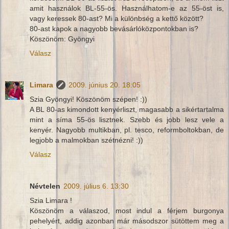
amit használok BL-55-ös. Használhatom-e az 55-öst is,
vagy keressek 80-ast? Mi a különbség a kettő között?
80-ast kapok a nagyobb bevásárlóközpontokban is?
Köszönöm: Gyöngyi
Válasz
Limara
2009. június 20. 18:05
Szia Gyöngyi! Köszönöm szépen! :))
A BL 80-as kimondott kenyérliszt, magasabb a sikértartalma
mint a síma 55-ös lisztnek. Szebb és jobb lesz vele a
kenyér. Nagyobb multikban, pl. tesco, reformboltokban, de
legjobb a malmokban szétnézni! :))
Válasz
Névtelen
2009. július 6. 13:30
Szia Limara !
Köszönöm a válaszod, most indul a férjem burgonya
pehelyért, addig azonban már másodszor sütöttem meg a