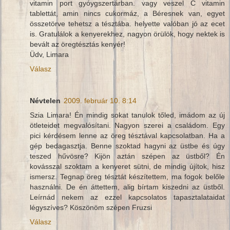
vitamin port gyóygszertárban. vagy veszel C vitamin
tablettát, amin nincs cukormáz, a Béresnek van, egyet
összetörve tehetsz a tésztába. helyette valóban jó az ecet
is. Gratulálok a kenyerekhez, nagyon örülök, hogy nektek is
bevált az öregtésztás kenyér!
Üdv, Limara
Válasz
Névtelen
2009. február 10. 8:14
Szia Limara! Én mindig sokat tanulok tőled, imádom az új
ötleteidet megvalósítani. Nagyon szerei a családom. Egy
pici kérdésem lenne az öreg tésztával kapcsolatban. Ha a
gép bedagasztja. Benne szoktad hagyni az üstbe és úgy
teszed hűvösre? Kijön aztán szépen az üstből? Én
kovásszal szoktam a kenyeret sütni, de mindig újítok, hisz
ismersz. Tegnap öreg tésztát készítettem, ma fogok belőle
használni. De én áttettem, alig bírtam kiszedni az üstből.
Leírnád nekem az ezzel kapcsolatos tapasztalataidat
légyszíves? Köszönöm szépen Fruzsi
Válasz