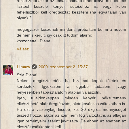
rozslisztbol akkor az felhasznalhato feher illetve mindenfele
lisztbol keszulo kenyer sutesehez is, vagy kulon
feherlisztbol kell oregtesztat kesziteni (ha egyaltalan van
olyan) ?
megegyszer koszonok mindent, probaltam beirni a nevem
de nem sikerult, igy csak itt tudom alairni:
koszonettel, Diana
Válasz
Limara
2009. szeptember 2. 15:37
Szia Diana!
Nekem megtiszteltetés, ha bizalmat kapok tőletek és
kérdeztek. Igyekszem a legjobb tudásom, vagy
helyesebben tapasztalatom alapján válaszolni.
Igen, tulajdonképpen minden kenyér, péksütemény
elkészíthető akár öregtésztás, akár kovászos változatban is.
Ha ezt a viszonylag kisebb, kb. 20 dkg-os mennyiséget
teszed hozzá, akkor az ízén nem fog változtatni, az állagán
igen,reményeim szerint javít rajta. De ebben az esetben az
élesztőt csökkenteni kell.