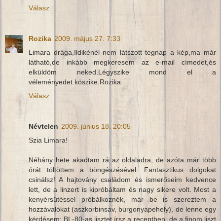
Válasz
Rozika
2009. május 27. 7:33
Limara drága,Ildikénél nem látszott tegnap a kép,ma már
látható,de inkább megkeresem az e-mail címedet,és
elküldöm neked.Légyszike mond el a
véleményedet.köszike.Rozika
Válasz
Névtelen
2009. június 18. 20:05
Szia Limara!
Néhány hete akadtam rá az oldaladra, de azóta már több
órát töltöttem a böngészésével. Fantasztikus dolgokat
csinálsz! A hajtovány családom és ismerőseim kedvence
lett, de a linzert is kipróbáltam és nagy sikere volt. Most a
kenyérsütéssel próbálkoznék, már be is szereztem a
hozzávalókat (aszkorbinsav, burgonyapehely), de lenne egy
kérdésem: BL-80-as lisztet írsz a receptben, de a finom liszt