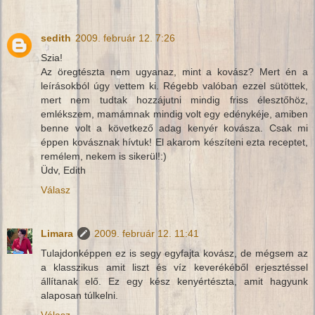
sedith
2009. február 12. 7:26
Szia!
Az öregtészta nem ugyanaz, mint a kovász? Mert én a
leírásokból úgy vettem ki. Régebb valóban ezzel sütöttek,
mert nem tudtak hozzájutni mindig friss élesztőhöz,
emlékszem, mamámnak mindig volt egy edénykéje, amiben
benne volt a következő adag kenyér kovásza. Csak mi
éppen kovásznak hívtuk! El akarom készíteni ezta receptet,
remélem, nekem is sikerül!:)
Üdv, Edith
Válasz
Limara
2009. február 12. 11:41
Tulajdonképpen ez is segy egyfajta kovász, de mégsem az
a klasszikus amit liszt és víz keverékéből erjesztéssel
állítanak elő. Ez egy kész kenyértészta, amit hagyunk
alaposan túlkelni.