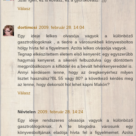
Szia! Igen, ez is kovász, ez a gyorskovász! :)))
Válasz
dortimcsi
2009. február 28. 14:04
Egy ideje lelkes olvasója vagyok a különböző
gasztroblogoknak , a tiedre a városunkbeli könyvesboltos
hölgy hívta fel a figyelmem. Azóta lelkes olvasója vagyok.
Tegnap elkészítettem életem első kenyerét: egy egyszerűbb
hagymás kenyeret. a sikerén felbuzdulva úgy döntöttem
megpróbálkozom a kifliddel és a bevált fehérkenyereddel is.
Annyi kérdésem lenne, hogy az öregkenyérhez milyen
lisztet használsz?BL 55 vagy 80? a következő kérdés meg
az lenne, hogy dekorsót hol lehet kapni Makón?
Válasz
Névtelen
2009. február 28. 14:24
Egy ideje rendszeres olvasója vagyok a különböző
gasztroblogoknak. A te blogodra városunk egy
könyvesboltjának eladója hívta fel a figyelmemet. Azóta