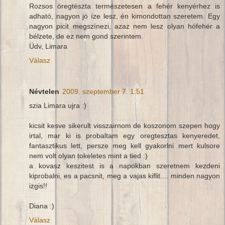
Rozsos öregtészta természetesen a fehér kenyérhez is
adható, nagyon jó íze lesz, én kimondottan szeretem. Egy
nagyon picit megszínezi, azaz nem lesz olyan hófehér a
bélzete, de ez nem gond szerintem.
Üdv, Limara
Válasz
Névtelen
2009. szeptember 7. 1:51
szia Limara ujra :)
kicsit kesve sikerult visszairnom de koszonom szepen hogy
irtal, mar ki is probaltam egy oregtesztas kenyeredet,
fantasztikus lett, persze meg kell gyakorlni mert kulsore
nem volt olyan tokeletes mint a tied :)
a kovasz keszitest is a napokban szeretnem kezdeni
kiprobalni, es a pacsnit, meg a vajas kiflit.... minden nagyon
izgis!!
Diana :)
Válasz