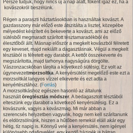
Persze tudjuk, hogy nincs új a nap alatt, főként igaz ez, ha a
kovászokról beszélünk.
Régen a paraszti háztartásokban is használtak kovászt. A
gazdasszony már előző este átszitálta a lisztet, közepébe
mélyedést készített és bekeverte a kovászt, ami az előző
sütésből megmaradt szárított tésztamaradékból és
élesztőből állt. Másnap először a megkelt kovászból félretett
egy keveset, majd nekiállt a dagasztásnak. Végül a megkelt
tésztából is félretett egy darabot. A kettőt összekeverte és
megszárította, majd tarhonya nagyságúra dörgölte.
Vászonzacskóban tárolta a következő sütésig. Ez volt az
úgynevezett
morzsoltka
. A kenyérsütést megelőző este ezt a
morzsoltkát langyos vízzel elkeverte és ezt adta a
kenyértésztához. (
Forrás
)
A morzsoltkáshoz egészen hasonló az általunk
használt
öregtésztás módszer
. A bedagasztott tésztából
elteszünk egy darabot a következő kenyérsütésig. Ez a
kovászunk, vagyis a kovászmag. Mi már abban a
szerencsés helyzetben vagyunk, hogy nem kell szárítanunk
és eldörzsölnünk, hiszen a hűtőben remekül eláll akár egy
hétig, tíz napig is. Könnyű vele a kenyérsütés, nem igényel
különösebb odafigyelést, egy kezdő házipék is bátran