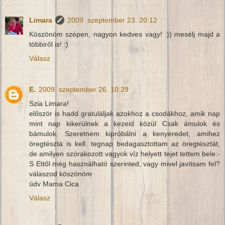
Limara
2009. szeptember 23. 20:12
Köszönöm szépen, nagyon kedves vagy! :)) mesélj majd a
többiről is! :)
Válasz
E.
2009. szeptember 26. 10:29
Szia Limara!
először is hadd gratuláljak azokhoz a csodákhoz, amik nap
mint nap kikerülnek a kezeid közül Csak ámulok és
bámulok. Szeretném kipróbálni a kenyeredet, amihez
öregtészta is kell. tegnap bedagasztottam az öregtésztát,
de amilyen szórakozott vagyok víz helyett tejet tettem bele:-
S Ettől még használható szerinted, vagy mivel javítsam fel?
válaszod köszönöm
üdv Mama Cica
Válasz