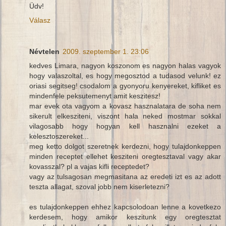
Üdv!
Válasz
Névtelen
2009. szeptember 1. 23:06
kedves Limara, nagyon koszonom es nagyon halas vagyok
hogy valaszoltal, es hogy megosztod a tudasod velunk! ez
oriasi segitseg! csodalom a gyonyoru kenyereket, kifliket es
mindenfele peksutemenyt amit keszitesz!
mar evek ota vagyom a kovasz hasznalatara de soha nem
sikerult elkesziteni, viszont hala neked mostmar sokkal
vilagosabb hogy hogyan kell hasznalni ezeket a
kelesztoszereket...
meg ketto dolgot szeretnek kerdezni, hogy tulajdonkeppen
minden receptet ellehet kesziteni oregtesztaval vagy akar
kovasszal? pl a vajas kifli receptedet?
vagy az tulsagosan megmasitana az eredeti izt es az adott
teszta allagat, szoval jobb nem kiserletezni?
es tulajdonkeppen ehhez kapcsolodoan lenne a kovetkezo
kerdesem, hogy amikor keszitunk egy oregtesztat