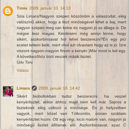
Timie
2009. január 10. 14:13
Szia Limara!Nagyon szépen köszönöm a válaszodat, elég
valószínű akkor, hogy a liszt minőségével lehet a baj, mert
nagyon szépen meg van kelve és nagyon jó az állaga is. De
mégse lesz magas. Kérdésem még annyi lenne, hogy
sikért, aszkorbinsavat hol lehet beszerezni?Én egy pici
ecetet tettem bele, mert vhol azt olvastam hogy az is jó. Ízre
viszont nagyon-nagyon finom a kenyér:)Már most is kel egy.
A következőhöz bizti veszek másik lisztet.
Üdv Timi
Válasz
Limara
2009. január 10. 14:42
Sikért bioboltokban tudsz beszerezni. ha veszel
kenyérlisztet, akkor ahhoz majd nem kell már. Sajnos a
liszteknek elég változó a minősége. Én jó helyzetben
vagyok, mert közel van Tótkomlós, onnan szoktam
kenyérlisztet hozni. Ott egy régi, kicsi malom van, nagyon jó
minőségű lisztet állítanak elő. Aszkorbinsavat, azaz C