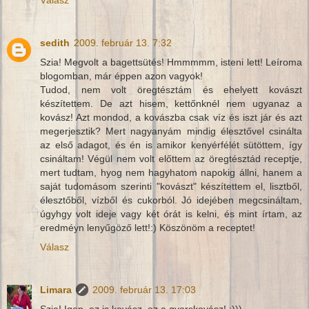
Válasz
sedith
2009. február 13. 7:32
Szia! Megvolt a bagettsütés! Hmmmmm, isteni lett! Leíroma
blogomban, már éppen azon vagyok!
Tudod, nem volt öregtésztám és ehelyett kovászt
készítettem. De azt hisem, kettőnknél nem ugyanaz a
kovász! Azt mondod, a kovászba csak víz és iszt jár és azt
megerjesztik? Mert nagyanyám mindig élesztővel csinálta
az első adagot, és én is amikor kenyérfélét sütöttem, így
csináltam! Végül nem volt előttem az öregtésztád receptje,
mert tudtam, hyog nem hagyhatom napokig állni, hanem a
saját tudomásom szerinti "kovászt" készítettem el, lisztből,
élesztőből, vízből és cukorból. Jó idejében megcsináltam,
úgyhgy volt ideje vagy két órát is kelni, és mint írtam, az
eredméyn lenyűgöző lett!:) Köszönöm a receptet!
Válasz
Limara
2009. február 13. 17:03