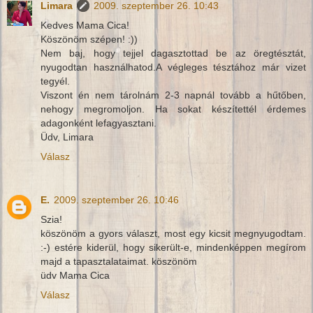
Limara
2009. szeptember 26. 10:43
Kedves Mama Cica!
Köszönöm szépen! :))
Nem baj, hogy tejjel dagasztottad be az öregtésztát,
nyugodtan használhatod.A végleges tésztához már vizet
tegyél.
Viszont én nem tárolnám 2-3 napnál tovább a hűtőben,
nehogy megromoljon. Ha sokat készítettél érdemes
adagonként lefagyasztani.
Üdv, Limara
Válasz
E.
2009. szeptember 26. 10:46
Szia!
köszönöm a gyors választ, most egy kicsit megnyugodtam.
:-) estére kiderül, hogy sikerült-e, mindenképpen megírom
majd a tapasztalataimat. köszönöm
üdv Mama Cica
Válasz