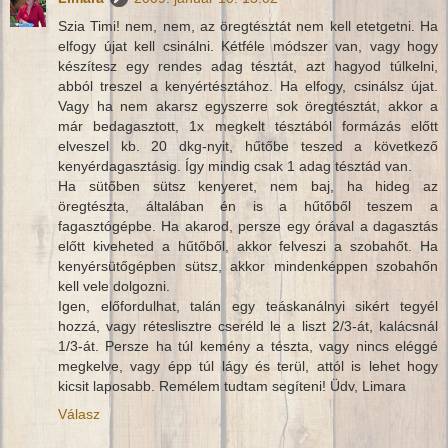
Szia Timi! nem, nem, az öregtésztát nem kell etetgetni. Ha
elfogy újat kell csinálni. Kétféle módszer van, vagy hogy
készítesz egy rendes adag tésztát, azt hagyod túlkelni,
abból treszel a kenyértésztához. Ha elfogy, csinálsz újat.
Vagy ha nem akarsz egyszerre sok öregtésztát, akkor a
már bedagasztott, 1x megkelt tésztából formázás előtt
elveszel kb. 20 dkg-nyit, hűtőbe teszed a következő
kenyérdagasztásig. Így mindig csak 1 adag tésztád van.
Ha sütőben sütsz kenyeret, nem baj, ha hideg az
öregtészta, általában én is a hűtőből teszem a
fagasztógépbe. Ha akarod, persze egy órával a dagasztás
előtt kiveheted a hűtőből, akkor felveszi a szobahőt. Ha
kenyérsütőgépben sütsz, akkor mindenképpen szobahőn
kell vele dolgozni.
Igen, előfordulhat, talán egy teáskanálnyi sikért tegyél
hozzá, vagy réteslisztre cseréld le a liszt 2/3-át, kalácsnál
1/3-át. Persze ha túl kemény a tészta, vagy nincs eléggé
megkelve, vagy épp túl lágy és terül, attól is lehet hogy
kicsit laposabb. Remélem tudtam segíteni! Üdv, Limara
Válasz