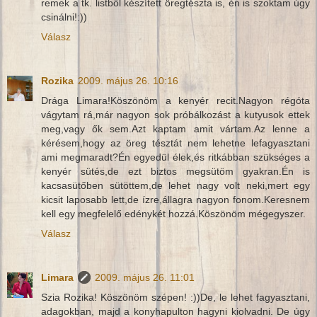
remek a tk. listből készített öregtészta is, én is szoktam úgy
csinálni!:))
Válasz
Rozika
2009. május 26. 10:16
Drága Limara!Köszönöm a kenyér recit.Nagyon régóta
vágytam rá,már nagyon sok próbálkozást a kutyusok ettek
meg,vagy ők sem.Azt kaptam amit vártam.Az lenne a
kérésem,hogy az öreg tésztát nem lehetne lefagyasztani
ami megmaradt?Én egyedül élek,és ritkábban szükséges a
kenyér sütés,de ezt biztos megsütöm gyakran.Én is
kacsasütőben sütöttem,de lehet nagy volt neki,mert egy
kicsit laposabb lett,de ízre,állagra nagyon fonom.Keresnem
kell egy megfelelő edénykét hozzá.Köszönöm mégegyszer.
Válasz
Limara
2009. május 26. 11:01
Szia Rozika! Köszönöm szépen! :))De, le lehet fagyasztani,
adagokban, majd a konyhapulton hagyni kiolvadni. De úgy