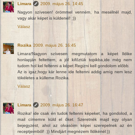
Limara
2009. május 26. 14:45
Nagyon szívesen! örömmel venném, ha mesélnél majd,
vagy akár képet is küldenél! :))
Válasz
Rozika
2009. május 26. 16:45
Limara!Nagyon szívesen megmutatom a képet Ildike
honlapján feltettem, a jól kifőztük topikba,ide még nem
tudom hol kel feltenni a képet.Regizni kell gondolom előbb.
Az is igaz,hogy kár lenne ide feltenni addig amíg nem lesz
tökéletes a külleme.Rozika.
Válasz
Limara
2009. május 26. 16:47
Rozika! ide csak én tudok feltenni képeket, ha gondolod, a
mail címemre küld el őket. Szeretnék majd egy olyan
bejegyzést, ahol az olvasóim képei szerepelnek az én
receptjeimből! :)) Mindjárt megnézem Ildikénél:))