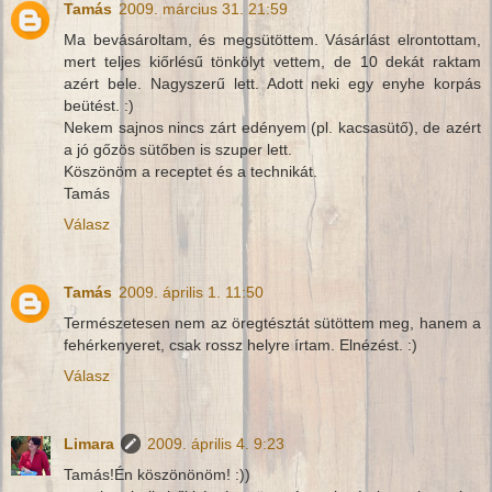
Tamás
2009. március 31. 21:59
Ma bevásároltam, és megsütöttem. Vásárlást elrontottam,
mert teljes kiőrlésű tönkölyt vettem, de 10 dekát raktam
azért bele. Nagyszerű lett. Adott neki egy enyhe korpás
beütést. :)
Nekem sajnos nincs zárt edényem (pl. kacsasütő), de azért
a jó gőzös sütőben is szuper lett.
Köszönöm a receptet és a technikát.
Tamás
Válasz
Tamás
2009. április 1. 11:50
Természetesen nem az öregtésztát sütöttem meg, hanem a
fehérkenyeret, csak rossz helyre írtam. Elnézést. :)
Válasz
Limara
2009. április 4. 9:23
Tamás!Én köszönönöm! :))