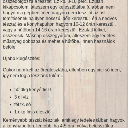
összedolgozza a tésztát. Ez kb. 8-10 perc. Ezután
kikapcsolom, átteszem egy kelesztőtálba (újabban nem
hagyom a gépben, mert nagyon nem tesz jót az üst
tömítésének ha ilyen hosszú időn keresztül éri a nedves
tészta) és a konyhapulton hagyom 10-12 órán keresztül,
vagy a hűtőben 14-16 órán keresztül. Ezalatt túlkel,
összeesik. Másnap összegyúrom, átteszem egy fedeles
műanyag dobozba és mehet a hűtőbe, innen használok
belőle.
Újabb kiegészítés:
Cukor nem kell az öregtésztába, ellenben egy pici só igen,
így nem fog a tésztánk túlérni.
50 dkg kenyérliszt
3 dl víz
fél tk. só
1 dkg friss élesztő
Keményebb tésztát készítek, amit egy fedeles tálban hagyok
a konyhapulton. legjobb, ha 4-5 óra múlva betesszük a