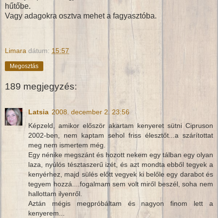
hűtőbe.
Vagy adagokra osztva mehet a fagyasztóba.
Limara
dátum:
15:57
Megosztás
189 megjegyzés:
Latsia
2008. december 2. 23:56
Képzeld, amikor először akartam kenyeret sütni Cipruson
2002-ben, nem kaptam sehol friss élesztőt...a szárítottat
meg nem ismertem még.
Egy nénike megszánt és hozott nekem egy tálban egy olyan
laza, nyúlós tésztaszerű izét, és azt mondta ebből tegyek a
kenyérhez, majd sülés előtt vegyek ki belőle egy darabot és
tegyem hozzá....fogalmam sem volt miről beszél, soha nem
hallottam ilyenről.
Aztán mégis megpróbáltam és nagyon finom lett a
kenyerem...