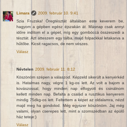
Limara
2009. február 10. 9:41
Szia Fruzska! Öregtésztát általában este keverem be,
hagyom a gépben egész éjszakán át. Másnap csak annyi
időre indítom el a gépet, míg egy gombóccá összeszedi a
tésztát. Azt átteszem egy tálba, majd folpackkal letakarva a
hűtőbe. Kicsit ragacsos, de nem vészes.
Válasz
Névtelen
2009. február 11. 8:12
Köszönöm szépen a válaszod. Képzeld sikerült a kenyérkéd
is. Hatalmas nagy, végre 1 kg-os lett. Az volt a bajom a
kovászossal, hogy minden nap elfogyott és csinálnom
kellett minden nap. Befalta a család a rusztikus kenyerem
mindig 75dkg-os lett. Feltettem a képet az oldalamra, nézd
majd meg ha gondolod. Még egyszer köszönöm. Jaj még
valami, olyan cserepes lett, mint a szomszédban az épülő
ház teteje:)
Válasz