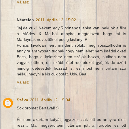
Válasz
Névtelen
2011. április 12. 15:02
Jaj de cuki! Nekem egy 5 hónapos labim van, nekünk a film
a MArley & Me-böl annyira megtetszett hogy mi is
Marleynak neveztük el pedig kislány :P
Foncis kiválóan leírt mindent róluk, még rosszalkodni is
annyira aranyosan tudnak hogy nem lehet nem imádni öket!
Bocs, hogy a kekszhez nem szólok hozzá, sütiben nem
vagyok otthon, én inkább étel recepteket gyüjtök de azért
mindig idetévedek hozzád is, és most nem bírtam szó
nélkül hagyni a kis cukipofát. Üdv. Bea
Válasz
Száva
2011. április 12. 15:04
Sok örömet Bertával! :)
Én nem akartam kutyát, egyszer csak lett és annyira élet-
rész... Ma megsérültem, utánam jött a fürdőbe és ott