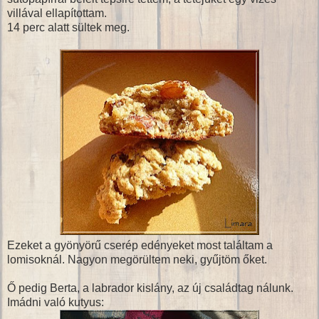
villával ellapítottam.
14 perc alatt sültek meg.
Ezeket a gyönyörű cserép edényeket most találtam a
lomisoknál. Nagyon megörültem neki, gyűjtöm őket.
Ő pedig Berta, a labrador kislány, az új családtag nálunk.
Imádni való kutyus: