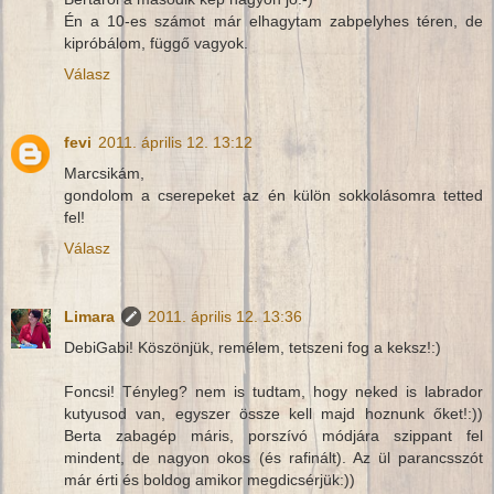
Én a 10-es számot már elhagytam zabpelyhes téren, de
kipróbálom, függő vagyok.
Válasz
fevi
2011. április 12. 13:12
Marcsikám,
gondolom a cserepeket az én külön sokkolásomra tetted
fel!
Válasz
Limara
2011. április 12. 13:36
DebiGabi! Köszönjük, remélem, tetszeni fog a keksz!:)
Foncsi! Tényleg? nem is tudtam, hogy neked is labrador
kutyusod van, egyszer össze kell majd hoznunk őket!:))
Berta zabagép máris, porszívó módjára szippant fel
mindent, de nagyon okos (és rafinált). Az ül parancsszót
már érti és boldog amikor megdicsérjük:))