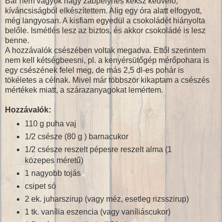
Bár nem vagyok nagy zabpelyhes keksz kedvelő,
kíváncsiságból elkészítettem. Alig egy óra alatt elfogyott,
még langyosan. A kisfiam egyedül a csokoládét hiányolta
belőle. Ismétlés lesz az biztos, és akkor csokoládé is lesz
benne.
A hozzávalók csészében voltak megadva. Ettől szerintem
nem kell kétségbeesni, pl. a kenyérsütőgép mérőpohara is
egy csészének felel meg, de más 2,5 dl-es pohár is
tökéletes a célnak. Mivel már többször kikaptam a csészés
mértékek miatt, a szárazanyagokat lemértem.
Hozzávalók:
110 g puha vaj
1/2 csésze (80 g ) barnacukor
1/2 csésze reszelt pépesre reszelt alma (1
közepes méretű)
1 nagyobb tojás
csipet só
2 ek. juharszirup (vagy méz, esetleg rizsszirup)
1 tk. vanília eszencia (vagy vaníliáscukor)