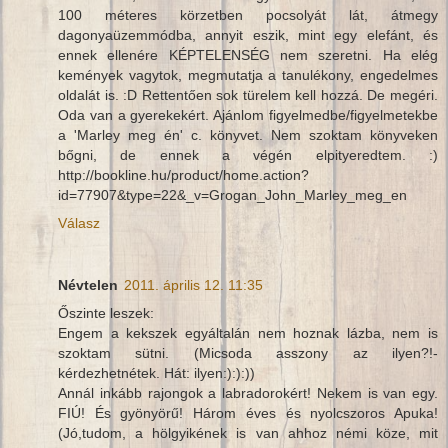
100 méteres körzetben pocsolyát lát, átmegy
dagonyaüzemmódba, annyit eszik, mint egy elefánt, és
ennek ellenére KÉPTELENSÉG nem szeretni. Ha elég
kemények vagytok, megmutatja a tanulékony, engedelmes
oldalát is. :D Rettentően sok türelem kell hozzá. De megéri.
Oda van a gyerekekért. Ajánlom figyelmedbe/figyelmetekbe
a 'Marley meg én' c. könyvet. Nem szoktam könyveken
bőgni, de ennek a végén elpityeredtem. :)
http://bookline.hu/product/home.action?
id=77907&type=22&_v=Grogan_John_Marley_meg_en
Válasz
Névtelen
2011. április 12. 11:35
Őszinte leszek:
Engem a kekszek egyáltalán nem hoznak lázba, nem is
szoktam sütni. (Micsoda asszony az ilyen?!-
kérdezhetnétek. Hát: ilyen:):):))
Annál inkább rajongok a labradorokért! Nekem is van egy.
FIÚ! És gyönyörű! Három éves és nyolcszoros Apuka!
(Jó,tudom, a hölgyikének is van ahhoz némi köze, mit