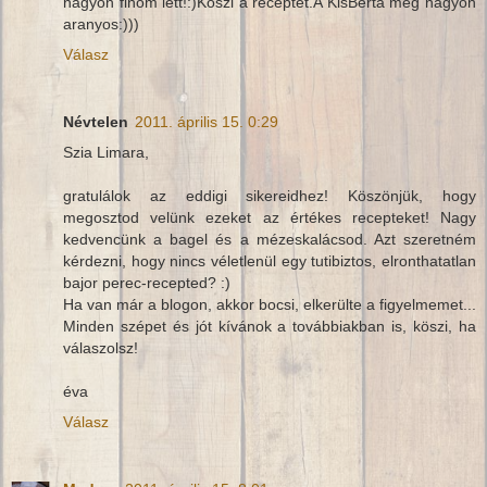
nagyon finom lett!:)Köszi a receptet.A KisBerta meg nagyon
aranyos:)))
Válasz
Névtelen
2011. április 15. 0:29
Szia Limara,
gratulálok az eddigi sikereidhez! Köszönjük, hogy
megosztod velünk ezeket az értékes recepteket! Nagy
kedvencünk a bagel és a mézeskalácsod. Azt szeretném
kérdezni, hogy nincs véletlenül egy tutibiztos, elronthatatlan
bajor perec-recepted? :)
Ha van már a blogon, akkor bocsi, elkerülte a figyelmemet...
Minden szépet és jót kívánok a továbbiakban is, köszi, ha
válaszolsz!
éva
Válasz