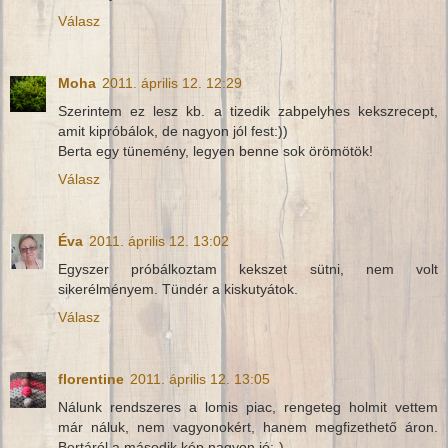
Válasz
Moha
2011. április 12. 12:29
Szerintem ez lesz kb. a tizedik zabpelyhes kekszrecept,
amit kipróbálok, de nagyon jól fest:))
Berta egy tünemény, legyen benne sok örömötök!
Válasz
Éva
2011. április 12. 13:02
Egyszer próbálkoztam kekszet sütni, nem volt
sikerélményem. Tündér a kiskutyátok.
Válasz
florentine
2011. április 12. 13:05
Nálunk rendszeres a lomis piac, rengeteg holmit vettem
már náluk, nem vagyonokért, hanem megfizethető áron.
Bertáról a második kép nagyon jó:-)