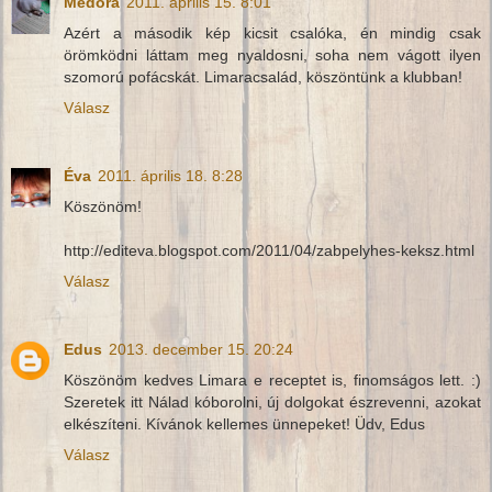
Medora
2011. április 15. 8:01
Azért a második kép kicsit csalóka, én mindig csak
örömködni láttam meg nyaldosni, soha nem vágott ilyen
szomorú pofácskát. Limaracsalád, köszöntünk a klubban!
Válasz
Éva
2011. április 18. 8:28
Köszönöm!
http://editeva.blogspot.com/2011/04/zabpelyhes-keksz.html
Válasz
Edus
2013. december 15. 20:24
Köszönöm kedves Limara e receptet is, finomságos lett. :)
Szeretek itt Nálad kóborolni, új dolgokat észrevenni, azokat
elkészíteni. Kívánok kellemes ünnepeket! Üdv, Edus
Válasz