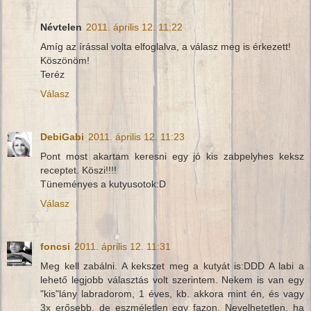
Névtelen
2011. április 12. 11:22
Amíg az írással volta elfoglalva, a válasz meg is érkezett!
Köszönöm!
Teréz
Válasz
DebiGabi
2011. április 12. 11:23
Pont most akartam keresni egy jó kis zabpelyhes keksz
receptet. Köszi!!!!
Tüneményes a kutyusotok:D
Válasz
foncsi
2011. április 12. 11:31
Meg kell zabálni. A kekszet meg a kutyát is:DDD A labi a
lehető legjobb választás volt szerintem. Nekem is van egy
"kis"lány labradorom, 1 éves, kb. akkora mint én, és vagy
3x erősebb, de eszméletlen egy fazon. Nevelhetetlen, ha