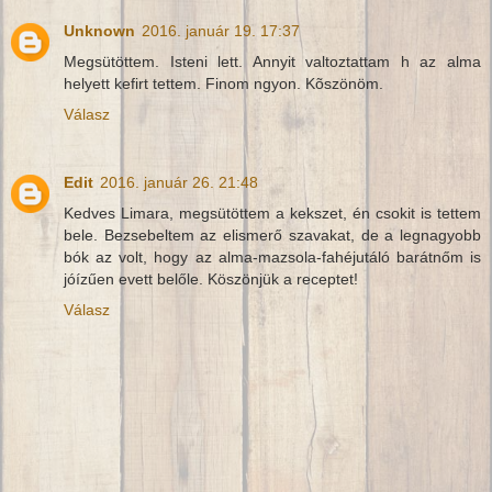
Unknown
2016. január 19. 17:37
Megsütöttem. Isteni lett. Annyit valtoztattam h az alma
helyett kefirt tettem. Finom ngyon. Kõszönöm.
Válasz
Edit
2016. január 26. 21:48
Kedves Limara, megsütöttem a kekszet, én csokit is tettem
bele. Bezsebeltem az elismerő szavakat, de a legnagyobb
bók az volt, hogy az alma-mazsola-fahéjutáló barátnőm is
jóízűen evett belőle. Köszönjük a receptet!
Válasz