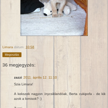
Limara
dátum:
10:58
Megosztás
36 megjegyzés:
zazzi
2011. április 12. 11:10
Szia Limara!
A kekszek nagyon ínycsiklandóak, Berta cukipofa - de kik
azok a lomisok? :)