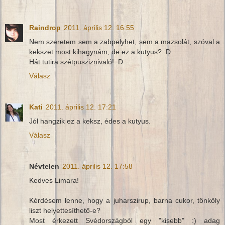
Raindrop
2011. április 12. 16:55
Nem szeretem sem a zabpelyhet, sem a mazsolát, szóval a
kekszet most kihagynám, de ez a kutyus? :D
Hát tutira szétpusziznivaló! :D
Válasz
Kati
2011. április 12. 17:21
Jól hangzik ez a keksz, édes a kutyus.
Válasz
Névtelen
2011. április 12. 17:58
Kedves Limara!
Kérdésem lenne, hogy a juharszirup, barna cukor, tönköly
liszt helyettesíthető-e?
Most érkezett Svédországból egy "kisebb" :) adag