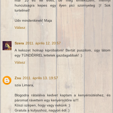
mar 10 es fel eves, de meg emlekszem, mennyi
huncutsagra kepes egy ilyen pici szornyeteg :)! Sok
turtelmet!
Udv mindenkinek! Maja
Válasz
Szera
2011. április 12. 20:57
A kekszet holnap kipróbálom! Bertát puszilom, úgy látom
egy TÜNDÉRREL lettetek gazdagabbak! :)
Válasz
Zsu
2011. április 13. 19:57
szia Limara,
Blogodra rátalálva kedvet kaptam a kenyérsütéshez, és
páromat rávettem egy kenyérsütőre is!!!
Köszi szépen, hogy vagy nekünk :)
Gratula a kutyushoz, nagyon édi :)