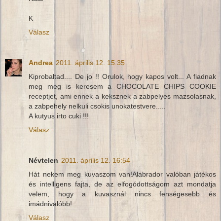
K
Válasz
Andrea
2011. április 12. 15:35
Kiprobaltad.... De jo !! Orulok, hogy kapos volt... A fiadnak
meg meg is keresem a CHOCOLATE CHIPS COOKIE
receptjet, ami ennek a keksznek a zabpelyes mazsolasnak,
a zabpehely nelkuli csokis unokatestvere.....
A kutyus irto cuki !!!
Válasz
Névtelen
2011. április 12. 16:54
Hát nekem meg kuvaszom van!Alabrador valóban játékos
és intelligens fajta, de az elfogódottságom azt mondatja
velem, hogy a kuvasznál nincs fenségesebb és
imádnivalóbb!
Válasz