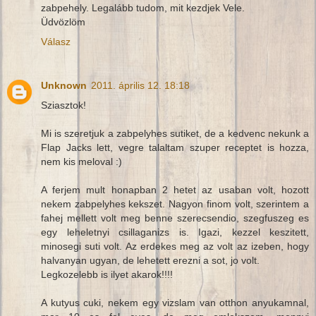
zabpehely. Legalább tudom, mit kezdjek Vele.
Üdvözlöm
Válasz
Unknown
2011. április 12. 18:18
Sziasztok!
Mi is szeretjuk a zabpelyhes sutiket, de a kedvenc nekunk a
Flap Jacks lett, vegre talaltam szuper receptet is hozza,
nem kis meloval :)
A ferjem mult honapban 2 hetet az usaban volt, hozott
nekem zabpelyhes kekszet. Nagyon finom volt, szerintem a
fahej mellett volt meg benne szerecsendio, szegfuszeg es
egy leheletnyi csillaganizs is. Igazi, kezzel keszitett,
minosegi suti volt. Az erdekes meg az volt az izeben, hogy
halvanyan ugyan, de lehetett erezni a sot, jo volt.
Legkozelebb is ilyet akarok!!!!
A kutyus cuki, nekem egy vizslam van otthon anyukamnal,