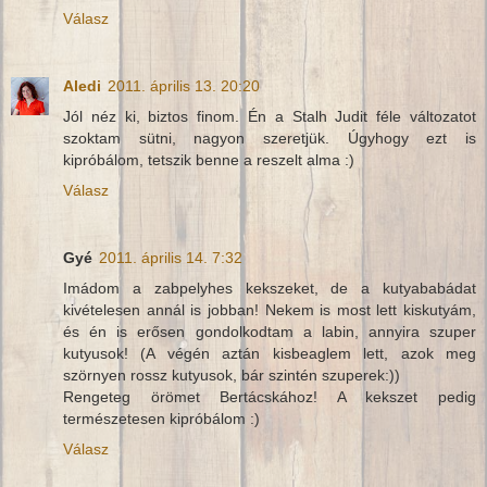
Válasz
Aledi
2011. április 13. 20:20
Jól néz ki, biztos finom. Én a Stalh Judit féle változatot
szoktam sütni, nagyon szeretjük. Úgyhogy ezt is
kipróbálom, tetszik benne a reszelt alma :)
Válasz
Gyé
2011. április 14. 7:32
Imádom a zabpelyhes kekszeket, de a kutyababádat
kivételesen annál is jobban! Nekem is most lett kiskutyám,
és én is erősen gondolkodtam a labin, annyira szuper
kutyusok! (A végén aztán kisbeaglem lett, azok meg
szörnyen rossz kutyusok, bár szintén szuperek:))
Rengeteg örömet Bertácskához! A kekszet pedig
természetesen kipróbálom :)
Válasz