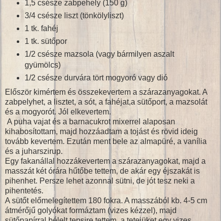
1,5 csésze zabpehely (150 g)
3/4 csésze liszt (tönkölyliszt)
1 tk. fahéj
1 tk. sütőpor
1/2 csésze mazsola (vagy bármilyen aszalt
gyümölcs)
1/2 csésze durvára tört mogyoró vagy dió
Először kimértem és összekevertem a szárazanyagokat. A
zabpelyhet, a lisztet, a sót, a fahéjat,a sütőport, a mazsolát
és a mogyorót. Jól elkevertem.
A puha vajat és a barnacukrot mixerrel alaposan
kihabosítottam, majd hozzáadtam a tojást és rövid ideig
tovább kevertem. Ezután ment bele az almapüré, a vanília
és a juharszirup.
Egy fakanállal hozzákevertem a szárazanyagokat, majd a
masszát két órára hűtőbe tettem, de akár egy éjszakát is
pihenhet. Persze lehet azonnal sütni, de jót tesz neki a
pihentetés.
A sütőt előmelegítettem 180 fokra. A masszából kb. 4-5 cm
átmérőjű golyókat formáztam (vizes kézzel), majd
sütőpapírral bélelt tepsire tettem, a tetejüket egy vizes