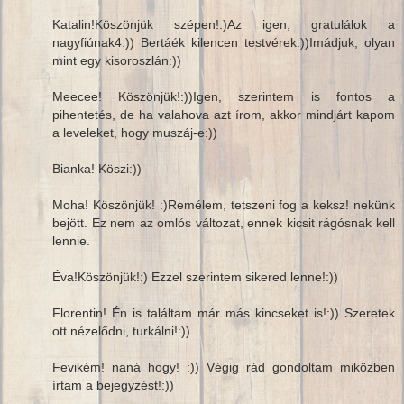
Katalin!Köszönjük szépen!:)Az igen, gratulálok a
nagyfiúnak4:)) Bertáék kilencen testvérek:))Imádjuk, olyan
mint egy kisoroszlán:))
Meecee! Köszönjük!:))Igen, szerintem is fontos a
pihentetés, de ha valahova azt írom, akkor mindjárt kapom
a leveleket, hogy muszáj-e:))
Bianka! Köszi:))
Moha! Köszönjük! :)Remélem, tetszeni fog a keksz! nekünk
bejött. Ez nem az omlós változat, ennek kicsit rágósnak kell
lennie.
Éva!Köszönjük!:) Ezzel szerintem sikered lenne!:))
Florentin! Én is találtam már más kincseket is!:)) Szeretek
ott nézelődni, turkálni!:))
Fevikém! naná hogy! :)) Végig rád gondoltam miközben
írtam a bejegyzést!:))