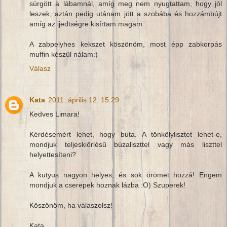
sürgött a lábamnál, amíg meg nem nyugtattam, hogy jól
leszek, aztán pedig utánam jött a szobába és hozzámbújt
amíg az ijedtségre kisírtam magam.
A zabpelyhes kekszet köszönöm, most épp zabkorpás
muffin készül nálam:)
Válasz
Kata
2011. április 12. 15:29
Kedves Limara!
Kérdésemért lehet, hogy buta. A tönkölylisztet lehet-e,
mondjuk teljeskiőrlésű búzaliszttel vagy más liszttel
helyettesíteni?
A kutyus nagyon helyes, és sok örömet hozzá! Engem
mondjuk a cserepek hoznak lázba :O) Szuperek!
Köszönöm, ha válaszolsz!
Kata