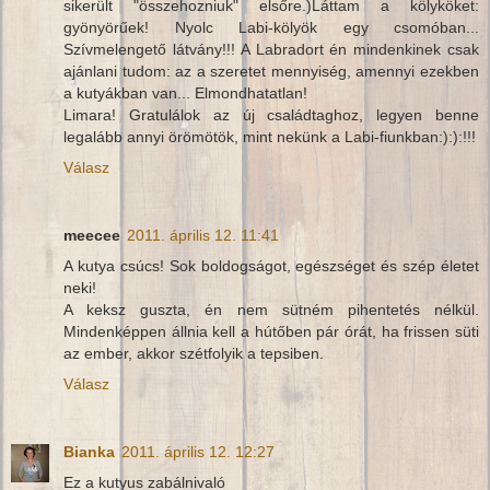
sikerült "összehozniuk" elsőre.)Láttam a kölyköket:
gyönyörűek! Nyolc Labi-kölyök egy csomóban...
Szívmelengető látvány!!! A Labradort én mindenkinek csak
ajánlani tudom: az a szeretet mennyiség, amennyi ezekben
a kutyákban van... Elmondhatatlan!
Limara! Gratulálok az új családtaghoz, legyen benne
legalább annyi örömötök, mint nekünk a Labi-fiunkban:):):!!!
Válasz
meecee
2011. április 12. 11:41
A kutya csúcs! Sok boldogságot, egészséget és szép életet
neki!
A keksz guszta, én nem sütném pihentetés nélkül.
Mindenképpen állnia kell a hútőben pár órát, ha frissen süti
az ember, akkor szétfolyik a tepsiben.
Válasz
Bianka
2011. április 12. 12:27
Ez a kutyus zabálnivaló