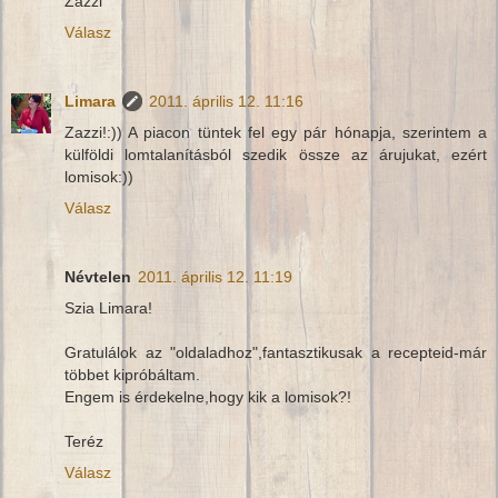
Zazzi
Válasz
Limara
2011. április 12. 11:16
Zazzi!:)) A piacon tüntek fel egy pár hónapja, szerintem a
külföldi lomtalanításból szedik össze az árujukat, ezért
lomisok:))
Válasz
Névtelen
2011. április 12. 11:19
Szia Limara!
Gratulálok az "oldaladhoz",fantasztikusak a recepteid-már
többet kipróbáltam.
Engem is érdekelne,hogy kik a lomisok?!
Teréz
Válasz