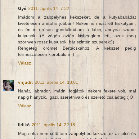
Gyé
2011. április 14. 7:32
Imádom a zabpelyhes kekszeket, de a kutyababádat
kivételesen annál is jobban! Nekem is most lett kiskutyám,
és én is erősen gondolkodtam a labin, annyira szuper
kutyusok! (A végén aztán kisbeaglem lett, azok meg
szörnyen rossz kutyusok, bár szintén szuperek:))
Rengeteg örömet Bertácskához! A kekszet pedig
természetesen kipróbálom :)
Válasz
vnjudit
2011. április 14. 18:01
Nahát, labrador, imádni fogjátok, nekem fekete volt, mai
napig hiányzik. Igazi, szeretnivaló és szerető családtag :)Ó
Válasz
Ildikó
2011. április 14. 22:18
Még soha nem sütöttem zabpelyhes kekszet,ez az első és