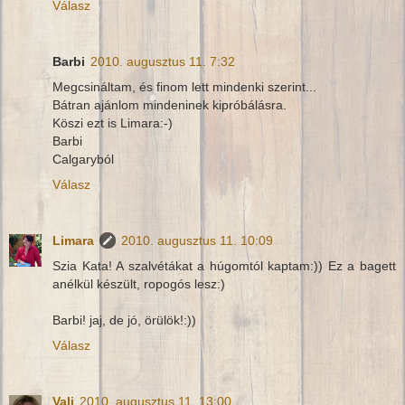
Válasz
Barbi
2010. augusztus 11. 7:32
Megcsináltam, és finom lett mindenki szerint...
Bátran ajánlom mindeninek kipróbálásra.
Köszi ezt is Limara:-)
Barbi
Calgaryból
Válasz
Limara
2010. augusztus 11. 10:09
Szia Kata! A szalvétákat a húgomtól kaptam:)) Ez a bagett
anélkül készült, ropogós lesz:)
Barbi! jaj, de jó, örülök!:))
Válasz
Vali
2010. augusztus 11. 13:00