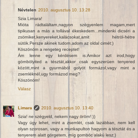
Névtelen
2010. augusztus 10. 13:28
Szia Limara!
Mióta rádtaláltam,nagyon szégyenlem magam,mert
tipikusan a más a tollával ékeskedem...mindenki dicséri a
zsömiket,kenyereket,kalácsokat,amit hétröl-hétre
sütök.Persze akinek tudom,adom az oldal cimét:)
Köszönöm a rengeteg receptet!
Ám lenne egy kérdésem is:Amikor azt irod,hogy
gömbölyited a tésztát,akkor csak egyszerüen tenyered
között,mint a gyurmából golyót formázol,vagy mint a
zsemléknél,ugy formázod meg?
Köszönöm!
Válasz
Limara
2010. augusztus 10. 13:40
Szia! ne szégyeld, nekem nagy öröm!:))
Vagy úgy lehet, mint a zsemlét, csak lazábban, nem kell
olyan szorosan, vagy a munkapulton hagyom a tésztát és a
tenyerem alatt görgetem, míg gombóc alakú lesz:)