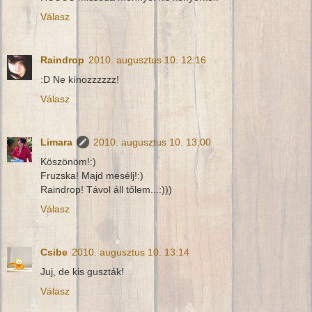
Válasz
Raindrop
2010. augusztus 10. 12:16
:D Ne kínozzzzzz!
Válasz
Limara
2010. augusztus 10. 13:00
Köszönöm!:)
Fruzska! Majd mesélj!:)
Raindrop! Távol áll tőlem...:)))
Válasz
Csibe
2010. augusztus 10. 13:14
Juj, de kis guszták!
Válasz