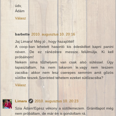
üdv,
Ádám
Válasz
barbette
2010. augusztus 10. 20:16
Jaj Limara! Még jó , hogy hazajöttél!
A coop-ban lehetett hasonló kis édeskéket kapni panini
néven. De ez ránézésre messze felülmúlja. Ki kell
próbálnom!
Nekem sima tűzhelyem van csak alsó sütéssel. Úgy
tapasztaltam, ha nem takarom le,vagy nem teszem
zacsiba- akkor nem lesz cserepes semmim amit gőzös
sütőbe teszek.Szerinted tehetem ezeket sütőzacsiba?
Válasz
Limara
2010. augusztus 10. 20:23
Szia Ádám!Egész vékony a sütőlemezem. Gránitlapot még
nem próbáltam, de már én is gondoltam rá.