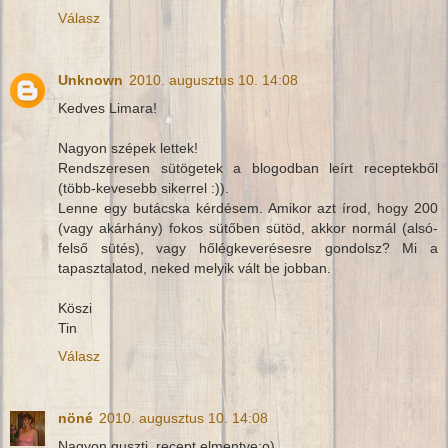
Válasz
Unknown
2010. augusztus 10. 14:08
Kedves Limara!
Nagyon szépek lettek!
Rendszeresen sütögetek a blogodban leírt receptekből
(több-kevesebb sikerrel :)).
Lenne egy butácska kérdésem. Amikor azt írod, hogy 200
(vagy akárhány) fokos sütőben sütöd, akkor normál (alsó-
felső sütés), vagy hőlégkeverésesre gondolsz? Mi a
tapasztalatod, neked melyik vált be jobban.
Köszi
Tin
Válasz
nöné
2010. augusztus 10. 14:08
Nagyon guszti, recept elmentve:o)