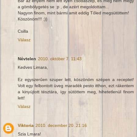
Bár az enyém nem lett ilyen csodaszép, és még nem megy
a gömbölygetés se :p , de azért megoldottam...
Nagyon finom, mint bármi amit eddig Tőled megsütöttem!
Köszönöm!!! :))
Csilla
Válasz
Névtelen
2010. október 7. 11:43
Kedves Limara,
Ez egyszerűen szuper lett, köszönöm szépen a receptet!
Volt egy felbontott üveg maradék pesto itthon, ezt rákentem
a kinyújtott tésztára, így sütöttem meg, hihetetlenül finom
lett!
Válasz
Viktoria
2010. december 20. 21:16
Szia Lmara!