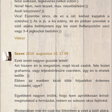
felső sütéssel, légkeverés nélkül sütöm:)
Nöné! Nem, nem leszek, max. nézelődőként:))
Andi! köszönöm!:))
Vica! Eszembe sincs, de ez a cél, kedvet kapjatok a
sütéshez:)) Az is jó, a kis edény, de én jobban szeretek a
sütő aljába belöttyinteni egy kis vizet 8villanysütőm van)
vagy 3-4 jégkockát bedobni:))
Válasz
Szemi
2010. augusztus 10. 17:09
Ezek ismét nagyon guszták lettek!
Azt hiszem én is megsütöm, majd kicsit csalok, fele lisztet
grahamra, vagy teljeskiőrlésűre cserélem, úgy én is ehetek
belőle. :))
Ebben az esetben kicsit több folyadékot érdemes
hozzáadni, ugye?
Egyébként nagyon örülök, hogy ilyen aprólékosan leírod-
megmutatod a formázást, nekem ez sokszor okoz fejtörést.
Mostanában már én csak így löttyintem a vizet a sütő aljára.