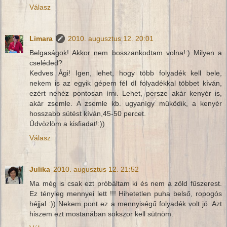
Válasz
Limara
2010. augusztus 12. 20:01
Belgaságok! Akkor nem bosszankodtam volna!:) Milyen a
cseléded?
Kedves Ági! Igen, lehet, hogy több folyadék kell bele,
nekem is az egyik gépem fél dl folyadékkal többet kíván,
ezért nehéz pontosan írni. Lehet, persze akár kenyér is,
akár zsemle. A zsemle kb. ugyanígy működik, a kenyér
hosszabb sütést kíván,45-50 percet.
Üdvözlöm a kisfiadat!:))
Válasz
Julika
2010. augusztus 12. 21:52
Ma még is csak ezt próbáltam ki és nem a zöld fűszerest.
Ez tényleg mennyei lett !!! Hihetetlen puha belső, ropogós
héjjal :)) Nekem pont ez a mennyiségű folyadék volt jó. Azt
hiszem ezt mostanában sokszor kell sütnöm.