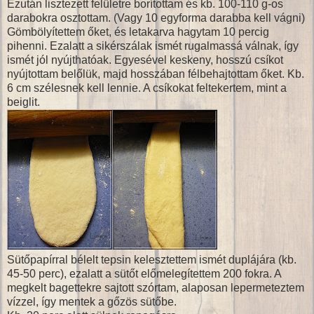
Ezután lisztezett felületre borítottam és kb. 100-110 g-os
darabokra osztottam. (Vagy 10 egyforma darabba kell vágni)
Gömbölyítettem őket, és letakarva hagytam 10 percig
pihenni. Ezalatt a sikérszálak ismét rugalmassá válnak, így
ismét jól nyújthatóak. Egyesével keskeny, hosszú csíkot
nyújtottam belőlük, majd hosszában félbehajtottam őket. Kb.
6 cm szélesnek kell lennie. A csíkokat feltekertem, mint a
beiglit.
Sütőpapírral bélelt tepsin kelesztettem ismét duplájára (kb.
45-50 perc), ezalatt a sütőt előmelegítettem 200 fokra. A
megkelt bagettekre sajtott szórtam, alaposan lepermeteztem
vízzel, így mentek a gőzös sütőbe.