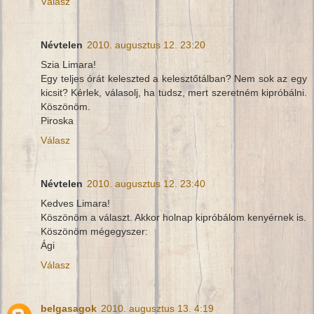
Válasz
Névtelen
2010. augusztus 12. 23:20
Szia Limara!
Egy teljes órát keleszted a kelesztőtálban? Nem sok az egy
kicsit? Kérlek, válasolj, ha tudsz, mert szeretném kipróbálni.
Köszönöm.
Piroska
Válasz
Névtelen
2010. augusztus 12. 23:40
Kedves Limara!
Köszönöm a választ. Akkor holnap kipróbálom kenyérnek is.
Köszönöm mégegyszer:
Ági
Válasz
belgasagok
2010. augusztus 13. 4:19