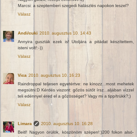
Marcsi: a szeptemberi szegedi halászlés napokon leszel?
Válasz
Andi/cuki
2010. augusztus 10. 14:43
Annyira guszták ezek is! Utoljára a pitádat készítettem,
isteni volt!:-))
Válasz
Vica
2010. augusztus 10. 16:23
Raindroppal teljesen egyetértve: ne kínozz...most mehetek
megsütni:D Kérdés viszont: gőzös sütőt írsz...aljában vízzel
teli edénnyel éred el a gőzösséget? Vagy mi a tipp/trükk?;)
Válasz
Limara
2010. augusztus 10. 16:28
Beitl! Nagyon örülök, köszönöm szépen!:)200 fokon alsó-