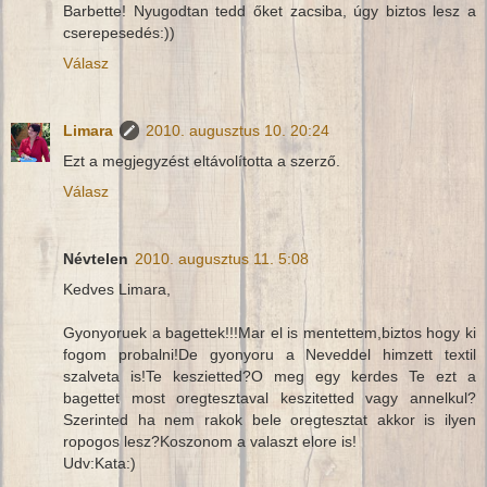
Barbette! Nyugodtan tedd őket zacsiba, úgy biztos lesz a
cserepesedés:))
Válasz
Limara
2010. augusztus 10. 20:24
Ezt a megjegyzést eltávolította a szerző.
Válasz
Névtelen
2010. augusztus 11. 5:08
Kedves Limara,
Gyonyoruek a bagettek!!!Mar el is mentettem,biztos hogy ki
fogom probalni!De gyonyoru a Neveddel himzett textil
szalveta is!Te keszietted?O meg egy kerdes Te ezt a
bagettet most oregtesztaval keszitetted vagy annelkul?
Szerinted ha nem rakok bele oregtesztat akkor is ilyen
ropogos lesz?Koszonom a valaszt elore is!
Udv:Kata:)