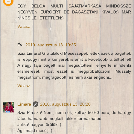
EGY BELGA MULTI SAJATMARKASA MINDOSSZE
NEGYVEN EUROERT DE DAGASZTANI KIVALO:) MÁR
NINCS LEHETETTLEN:)
Válasz
Évi
2010. augusztus 13. 19:35
Szia Limara! Gratulálok! Meseszépek lettek ezek a bagettek
is, éppúgy mint a kenyerek is amit a Facebook-ra telttél fel!
A nagy faja bagett már megsütöttem, elnyerte mindenki
elismerését, most ezzel is megpróbálkozom! Muszály
megsütnöm, megragadott, és nem akar engedni....
Válasz
Limara
2010. augusztus 13. 20:20
Szia Piroska! Nem, nem sok, kell az 50-60 perc, de ha úgy
látod hamarabb megkelt, akkor formázhatod!
Julika! nagyon örülök!:)
Ági! majd mesélj!:)