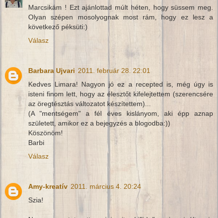
Marcsikám ! Ezt ajánlottad múlt héten, hogy süssem meg.
Olyan szépen mosolyognak most rám, hogy ez lesz a
következő péksüti:)
Válasz
Barbara Ujvari
2011. február 28. 22:01
Kedves Limara! Nagyon jó ez a recepted is, még úgy is
isteni finom lett, hogy az élesztőt kifelejtettem (szerencsére
az öregtésztás változatot készítettem)...
(A "mentségem" a fél éves kislányom, aki épp aznap
született, amikor ez a bejegyzés a blogodba:))
Köszönöm!
Barbi
Válasz
Amy-kreatív
2011. március 4. 20:24
Szia!