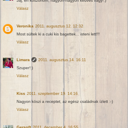
Jaj, én köszönöm, nagyon-nagyon kedves vagy!:)
Válasz
Veronika
2011. augusztus 12. 12:32
Most sültek ki a cuki kis bagettek... isteni lett!!!
Válasz
Limara
2011. augusztus 14. 16:11
Szuper!:)
Válasz
Kiss
2011. szeptember 19. 14:16
Nagyon köszi a receptet, az egész családnak ízlett :-)
Válasz
Gersoft
2011. december 4. 16:55