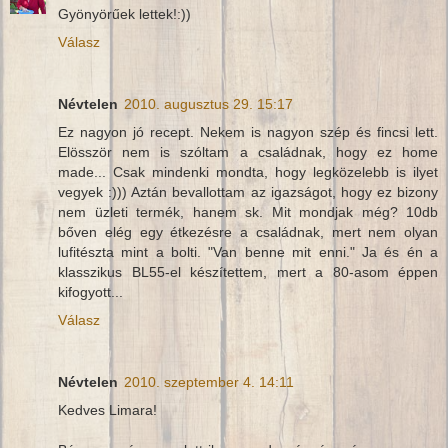
Gyönyörűek lettek!:))
Válasz
Névtelen
2010. augusztus 29. 15:17
Ez nagyon jó recept. Nekem is nagyon szép és fincsi lett.
Elösször nem is szóltam a családnak, hogy ez home
made... Csak mindenki mondta, hogy legközelebb is ilyet
vegyek :))) Aztán bevallottam az igazságot, hogy ez bizony
nem üzleti termék, hanem sk. Mit mondjak még? 10db
bőven elég egy étkezésre a családnak, mert nem olyan
lufitészta mint a bolti. "Van benne mit enni." Ja és én a
klasszikus BL55-el készítettem, mert a 80-asom éppen
kifogyott...
Válasz
Névtelen
2010. szeptember 4. 14:11
Kedves Limara!