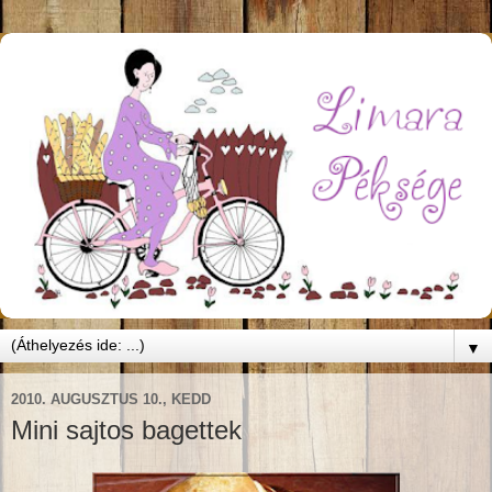
▼
2010. AUGUSZTUS 10., KEDD
Mini sajtos bagettek