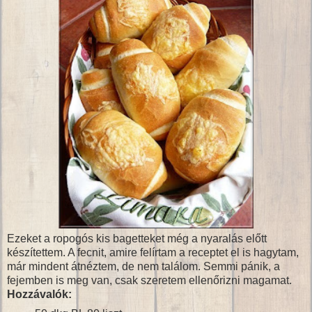
Ezeket a ropogós kis bagetteket még a nyaralás előtt
készítettem. A fecnit, amire felírtam a receptet el is hagytam,
már mindent átnéztem, de nem találom. Semmi pánik, a
fejemben is meg van, csak szeretem ellenőrizni magamat.
Hozzávalók: