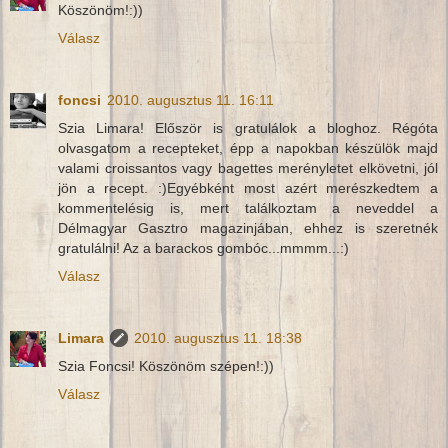
Köszönöm!:))
Válasz
foncsi
2010. augusztus 11. 16:11
Szia Limara! Először is gratulálok a bloghoz. Régóta
olvasgatom a recepteket, épp a napokban készülök majd
valami croissantos vagy bagettes merényletet elkövetni, jól
jön a recept. :)Egyébként most azért merészkedtem a
kommentelésig is, mert találkoztam a neveddel a
Délmagyar Gasztro magazinjában, ehhez is szeretnék
gratulálni! Az a barackos gombóc...mmmm...:)
Válasz
Limara
2010. augusztus 11. 18:38
Szia Foncsi! Köszönöm szépen!:))
Válasz