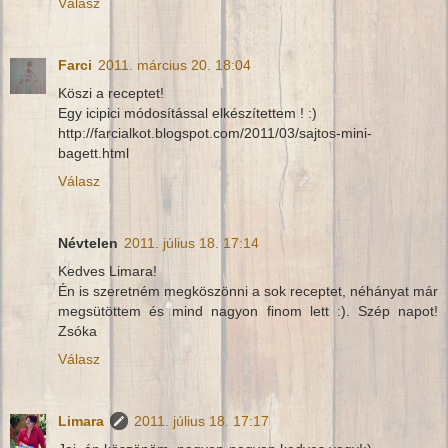
Válasz
Farci
2011. március 20. 18:04
Köszi a receptet!
Egy icipici módosítással elkészítettem ! :)
http://farcialkot.blogspot.com/2011/03/sajtos-mini-
bagett.html
Válasz
Névtelen
2011. július 18. 17:14
Kedves Limara!
Én is szeretném megköszönni a sok receptet, néhányat már
megsütöttem és mind nagyon finom lett :). Szép napot!
Zsóka
Válasz
Limara
2011. július 18. 17:17