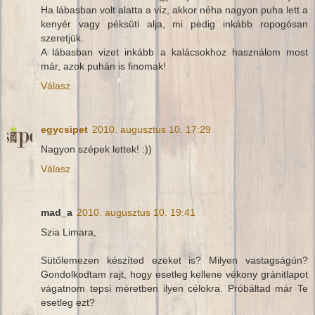
Ha lábasban volt alatta a víz, akkor néha nagyon puha lett a
kenyér vagy péksüti alja, mi pedig inkább ropogósan
szeretjük.
A lábasban vizet inkább a kalácsokhoz használom most
már, azok puhán is finomak!
Válasz
egycsipet
2010. augusztus 10. 17:29
Nagyon szépek lettek! :))
Válasz
mad_a
2010. augusztus 10. 19:41
Szia Limara,
Sütőlemezen készíted ezeket is? Milyen vastagságún?
Gondolkodtam rajt, hogy esetleg kellene vékony gránitlapot
vágatnom tepsi méretben ilyen célokra. Próbáltad már Te
esetleg ezt?