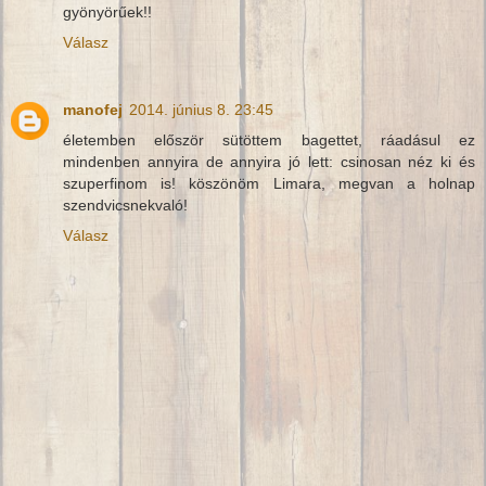
gyönyörűek!!
Válasz
manofej
2014. június 8. 23:45
életemben először sütöttem bagettet, ráadásul ez
mindenben annyira de annyira jó lett: csinosan néz ki és
szuperfinom is! köszönöm Limara, megvan a holnap
szendvicsnekvaló!
Válasz