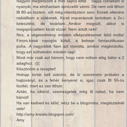
Nagyon megtetszett a mini sajtos kiflid. " napja csináltam is
nyanyát, ma elrohantam spriccelőt venni. De nem volt itthon
Bl 80-as lisztem, sőt még réteslisztem sem. Ennek ellenére
nekiálltam a sütésnek. Kicsit macerásnak tartottam a 2x-i
kelesztést, de kivártam...Amikor megsült, akkor is
megspricceltem kicsit vízzel. Nem ártott neki!
Nos, a végeredmény minden elképzelésemet felül múlta!
Finom,kissé ropogós külső, a belseje fantasztikusan
puha...A nagyobbik fiam azt mondta, amikor megkóstolta,
hogy ezt süthetném minden nap!
Most már csak azt bánom, hogy nem voltam elég bátor a 2
adaghoz. :(((
Köszönöm a receptet!
Holnap tortát kell sütnöm, de ki szeretném próbálni a
hajtoványt, és a fehér kenyeret is, igaz, csak Bl 55-ös
liszttel, mert ez van itthon.
Aztán, ha sikerül, szemezgetek még itt nálad, ha nem
bánod!
Ha van kedved és időd, nézz be a blogomba, megtisztelnél
vele!
http://amy-kreativ.blogspot.com/
Amy