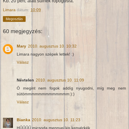
Kb. 20 perc alatt sülnek ropogósra.
Limara
dátum:
10:09
Megosztás
60 megjegyzés:
Mary
2010. augusztus 10. 10:32
Limara nagyon szépek lettek! :)
Válasz
Névtelen
2010. augusztus 10. 11:09
Ó megint nem fogok addíg nyugodni, míg meg nem
sütömmmmmmmmmmmmm:):)
Válasz
Bianka
2010. augusztus 10. 11:23
HŰŰŰŰ micsoda mennyei kis kenyérkék