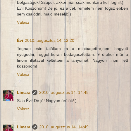
Belgaságok! Szuper, akkor már csak munkára kell fogni!:)
Évi! Köszönöm! De jó, ez a cél, remélem nem fogsz ebben
sem csalódni, majd mesélj!:))
Válasz
Évi
2010. augusztus 14. 12:20
Tegnap este találtam rá a minibagettre,nem hagyott
nyugodni, reggel korán bedagasztottam. 9 órakor már a
finom illatával keltettem a lányomat. Nagyon finom lett
köszönöm!
Válasz
Limara
2010. augusztus 14. 14:48
Szia Évi! De jó! Nagyon örülök!:)
Válasz
Limara
2010. augusztus 14. 14:49