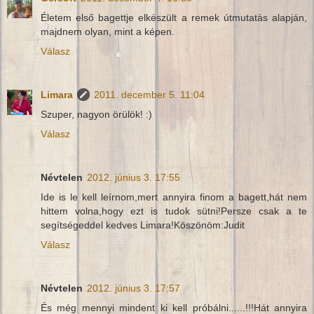
Életem első bagettje elkészült a remek útmutatás alapján,
majdnem olyan, mint a képen.
Válasz
Limara
2011. december 5. 11:04
Szuper, nagyon örülök! :)
Válasz
Névtelen
2012. június 3. 17:55
Ide is le kell leírnom,mert annyira finom a bagett,hát nem
hittem volna,hogy ezt is tudok sütni!Persze csak a te
segítségeddel kedves Limara!Köszönöm:Judit
Válasz
Névtelen
2012. június 3. 17:57
És még mennyi mindent ki kell próbálni......!!!Hát annyira