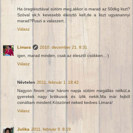
Ha öregtésztával sütöm meg,akkor is marad az 50dkg liszt?
Szóval ok,h kevesebb élesztö kell,de a liszt ugyanannyi
marad?Puszi a valaszert..
Válasz
Limara
2010. december 21. 8:31
igen, marad minden, csak az élesztő csökken...:)
Válasz
Névtelen
2011. február 1. 18:42
Nagyon finom ,már három napja sütöm megállás nélkül,a
gyerekek nagy kritikusok és ízlik nekik.Ma már fejből
csináltam mindent.Köszönet neked kedves Limara!
Válasz
Julika
2011. február 9. 8:19