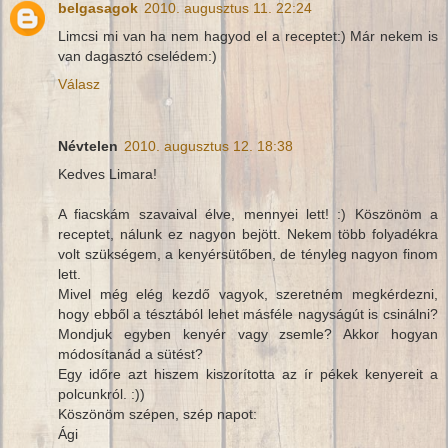
belgasagok
2010. augusztus 11. 22:24
Limcsi mi van ha nem hagyod el a receptet:) Már nekem is
van dagasztó cselédem:)
Válasz
Névtelen
2010. augusztus 12. 18:38
Kedves Limara!
A fiacskám szavaival élve, mennyei lett! :) Köszönöm a
receptet, nálunk ez nagyon bejött. Nekem több folyadékra
volt szükségem, a kenyérsütőben, de tényleg nagyon finom
lett.
Mivel még elég kezdő vagyok, szeretném megkérdezni,
hogy ebből a tésztából lehet másféle nagyságút is csinálni?
Mondjuk egyben kenyér vagy zsemle? Akkor hogyan
módosítanád a sütést?
Egy időre azt hiszem kiszorította az ír pékek kenyereit a
polcunkról. :))
Köszönöm szépen, szép napot:
Ági