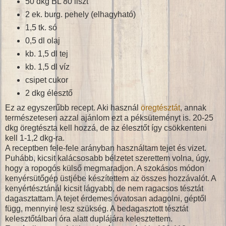
50 dkg BL 80 liszt
2 ek. burg. pehely (elhagyható)
1,5 tk. só
0,5 dl olaj
kb. 1,5 dl tej
kb. 1,5 dl víz
csipet cukor
2 dkg élesztő
Ez az egyszerűbb recept. Aki használ
öregtésztát
, annak
természetesen azzal ajánlom ezt a péksüteményt is. 20-25
dkg öregtészta kell hozzá, de az élesztőt így csökkenteni
kell 1-1,2 dkg-ra.
A receptben fele-fele arányban használtam tejet és vizet.
Puhább, kicsit kalácsosabb bélzetet szerettem volna, úgy,
hogy a ropogós külső megmaradjon. A szokásos módon
kenyérsütőgép üstjébe készítettem az összes hozzávalót. A
kenyértésztánál kicsit lágyabb, de nem ragacsos tésztát
dagasztattam. A tejet érdemes óvatosan adagolni, géptől
függ, mennyire lesz szükség. A bedagasztott tésztát
kelesztőtálban óra alatt duplájára kelesztettem.