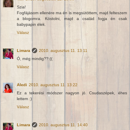
Szia!
Fogfájásom ellenére ma én is megsütöttem, majd felteszem
a blogomra. Kóstolni, majd a család fogja én csak
babypapin élek.
Válasz
Limara
2010. augusztus 11. 13:11
Ó, még mindig??:((
Válasz
Aledi
2010. augusztus 11. 13:22
Ez a tekerési módszer nagyon jó. Csudaszépek, éhes
lettem :)
Válasz
Limara
2010. augusztus 11. 14:40