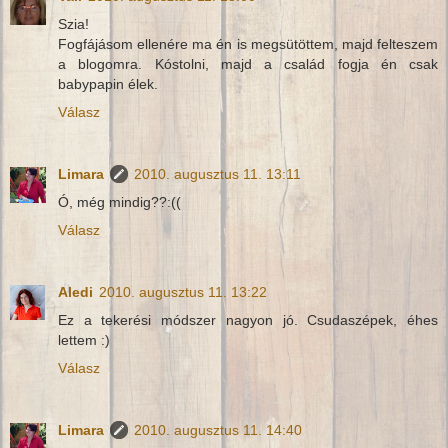
Szia!
Fogfájásom ellenére ma én is megsütöttem, majd felteszem
a blogomra. Kóstolni, majd a család fogja én csak
babypapin élek.
Válasz
Limara
2010. augusztus 11. 13:11
Ó, még mindig??:((
Válasz
Aledi
2010. augusztus 11. 13:22
Ez a tekerési módszer nagyon jó. Csudaszépek, éhes
lettem :)
Válasz
Limara
2010. augusztus 11. 14:40