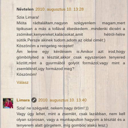
Névtelen
2010. augusztus 10. 13:28
Szia Limara!
Mióta rádtaláltam,nagyon szégyenlem magam,mert
tipikusan a más a tollával ékeskedem...mindenki dicséri a
zsömiket,kenyereket,kalácsokat,amit hétröl-hétre
sütök.Persze akinek tudom,adom az oldal cimét:)
Köszönöm a rengeteg receptet!
Ám lenne egy kérdésem is:Amikor azt irod,hogy
gömbölyited a tésztát,akkor csak egyszerüen tenyered
között,mint a gyurmából golyót formázol,vagy mint a
zsemléknél,ugy formázod meg?
Köszönöm!
Válasz
Limara
2010. augusztus 10. 13:40
Szia! ne szégyeld, nekem nagy öröm!:))
Vagy úgy lehet, mint a zsemlét, csak lazábban, nem kell
olyan szorosan, vagy a munkapulton hagyom a tésztát és a
tenyerem alatt görgetem, míg gombóc alakú lesz:)