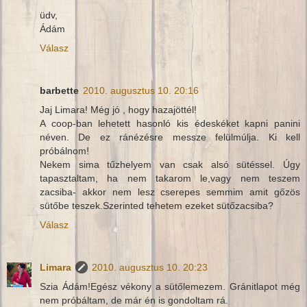
üdv,
Ádám
Válasz
barbette
2010. augusztus 10. 20:16
Jaj Limara! Még jó , hogy hazajöttél!
A coop-ban lehetett hasonló kis édeskéket kapni panini
néven. De ez ránézésre messze felülmúlja. Ki kell
próbálnom!
Nekem sima tűzhelyem van csak alsó sütéssel. Úgy
tapasztaltam, ha nem takarom le,vagy nem teszem
zacsiba- akkor nem lesz cserepes semmim amit gőzös
sütőbe teszek.Szerinted tehetem ezeket sütőzacsiba?
Válasz
Limara
2010. augusztus 10. 20:23
Szia Ádám!Egész vékony a sütőlemezem. Gránitlapot még
nem próbáltam, de már én is gondoltam rá.