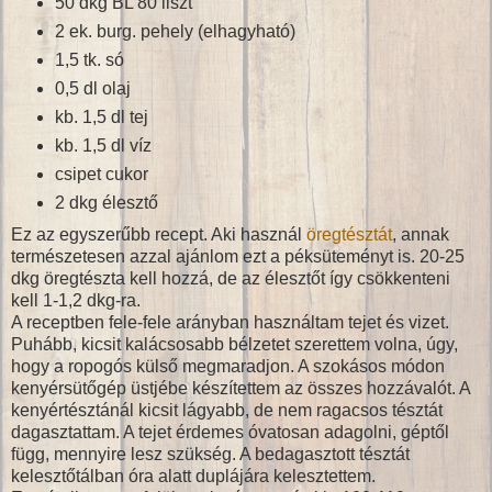
50 dkg BL 80 liszt
2 ek. burg. pehely (elhagyható)
1,5 tk. só
0,5 dl olaj
kb. 1,5 dl tej
kb. 1,5 dl víz
csipet cukor
2 dkg élesztő
Ez az egyszerűbb recept. Aki használ
öregtésztát
, annak
természetesen azzal ajánlom ezt a péksüteményt is. 20-25
dkg öregtészta kell hozzá, de az élesztőt így csökkenteni
kell 1-1,2 dkg-ra.
A receptben fele-fele arányban használtam tejet és vizet.
Puhább, kicsit kalácsosabb bélzetet szerettem volna, úgy,
hogy a ropogós külső megmaradjon. A szokásos módon
kenyérsütőgép üstjébe készítettem az összes hozzávalót. A
kenyértésztánál kicsit lágyabb, de nem ragacsos tésztát
dagasztattam. A tejet érdemes óvatosan adagolni, géptől
függ, mennyire lesz szükség. A bedagasztott tésztát
kelesztőtálban óra alatt duplájára kelesztettem.