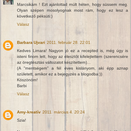
Marcsikám ! Ezt ajánlottad múlt héten, hogy süssem meg.
Olyan szépen mosolyognak most rám, hogy ez lesz a
következő péksüti:)
Válasz
Barbara Ujvari
2011. február 28. 22:01
Kedves Limara! Nagyon jó ez a recepted is, még úgy is
isteni finom lett, hogy az élesztőt kifelejtettem (szerencsére
az öregtésztás változatot készítettem)...
(A "mentségem" a fél éves kislányom, aki épp aznap
született, amikor ez a bejegyzés a blogodba:))
Köszönöm!
Barbi
Válasz
Amy-kreatív
2011. március 4. 20:24
Szia!