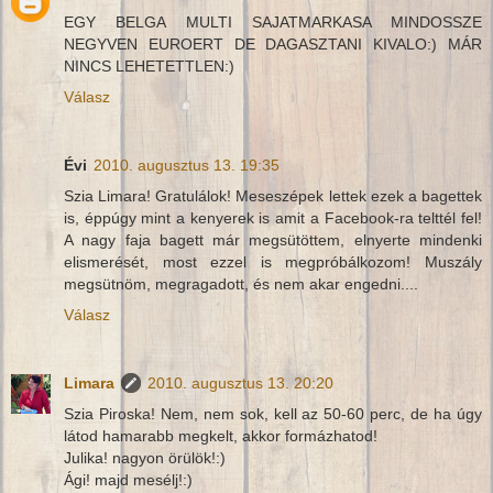
EGY BELGA MULTI SAJATMARKASA MINDOSSZE
NEGYVEN EUROERT DE DAGASZTANI KIVALO:) MÁR
NINCS LEHETETTLEN:)
Válasz
Évi
2010. augusztus 13. 19:35
Szia Limara! Gratulálok! Meseszépek lettek ezek a bagettek
is, éppúgy mint a kenyerek is amit a Facebook-ra telttél fel!
A nagy faja bagett már megsütöttem, elnyerte mindenki
elismerését, most ezzel is megpróbálkozom! Muszály
megsütnöm, megragadott, és nem akar engedni....
Válasz
Limara
2010. augusztus 13. 20:20
Szia Piroska! Nem, nem sok, kell az 50-60 perc, de ha úgy
látod hamarabb megkelt, akkor formázhatod!
Julika! nagyon örülök!:)
Ági! majd mesélj!:)