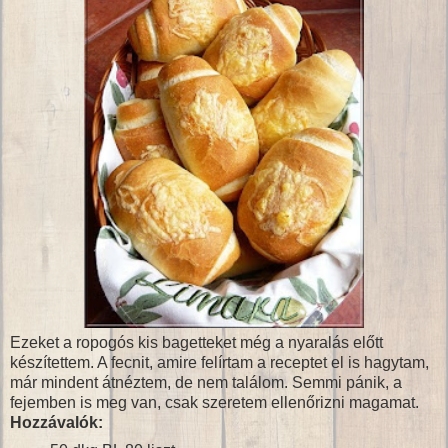
Ezeket a ropogós kis bagetteket még a nyaralás előtt
készítettem. A fecnit, amire felírtam a receptet el is hagytam,
már mindent átnéztem, de nem találom. Semmi pánik, a
fejemben is meg van, csak szeretem ellenőrizni magamat.
Hozzávalók: