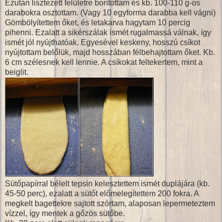
Ezután lisztezett felületre borítottam és kb. 100-110 g-os
darabokra osztottam. (Vagy 10 egyforma darabba kell vágni)
Gömbölyítettem őket, és letakarva hagytam 10 percig
pihenni. Ezalatt a sikérszálak ismét rugalmassá válnak, így
ismét jól nyújthatóak. Egyesével keskeny, hosszú csíkot
nyújtottam belőlük, majd hosszában félbehajtottam őket. Kb.
6 cm szélesnek kell lennie. A csíkokat feltekertem, mint a
beiglit.
Sütőpapírral bélelt tepsin kelesztettem ismét duplájára (kb.
45-50 perc), ezalatt a sütőt előmelegítettem 200 fokra. A
megkelt bagettekre sajtott szórtam, alaposan lepermeteztem
vízzel, így mentek a gőzös sütőbe.