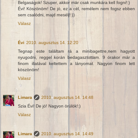
Belgaságok! Szuper, akkor már csak munkára kell fogni!:)
Évi! Köszönöm! De jó, ez a cél, remélem nem fogsz ebben
sem csalódni, majd mesélj!:))
Válasz
Évi
2010. augusztus 14. 12:20
Tegnap este találtam rá a minibagettre,nem hagyott
nyugodni, reggel korán bedagasztottam. 9 órakor már a
finom illatával keltettem a lányomat. Nagyon finom lett
köszönöm!
Válasz
Limara
2010. augusztus 14. 14:48
Szia Évi! De jó! Nagyon örülök!:)
Válasz
Limara
2010. augusztus 14. 14:49