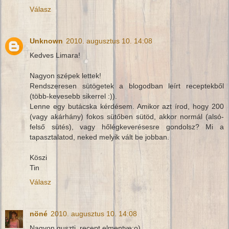
Válasz
Unknown
2010. augusztus 10. 14:08
Kedves Limara!
Nagyon szépek lettek!
Rendszeresen sütögetek a blogodban leírt receptekből
(több-kevesebb sikerrel :)).
Lenne egy butácska kérdésem. Amikor azt írod, hogy 200
(vagy akárhány) fokos sütőben sütöd, akkor normál (alsó-
felső sütés), vagy hőlégkeverésesre gondolsz? Mi a
tapasztalatod, neked melyik vált be jobban.
Köszi
Tin
Válasz
nöné
2010. augusztus 10. 14:08
Nagyon guszti, recept elmentve:o)