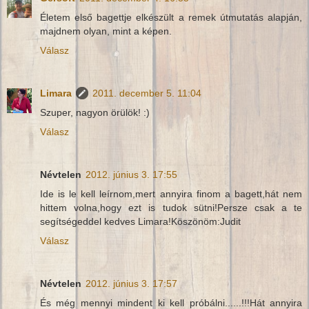
Életem első bagettje elkészült a remek útmutatás alapján,
majdnem olyan, mint a képen.
Válasz
Limara
2011. december 5. 11:04
Szuper, nagyon örülök! :)
Válasz
Névtelen
2012. június 3. 17:55
Ide is le kell leírnom,mert annyira finom a bagett,hát nem
hittem volna,hogy ezt is tudok sütni!Persze csak a te
segítségeddel kedves Limara!Köszönöm:Judit
Válasz
Névtelen
2012. június 3. 17:57
És még mennyi mindent ki kell próbálni......!!!Hát annyira