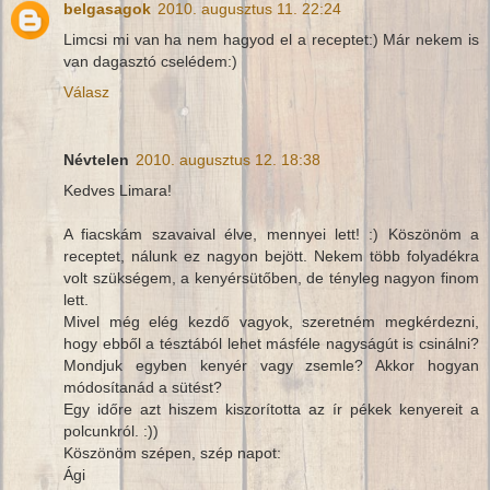
belgasagok
2010. augusztus 11. 22:24
Limcsi mi van ha nem hagyod el a receptet:) Már nekem is
van dagasztó cselédem:)
Válasz
Névtelen
2010. augusztus 12. 18:38
Kedves Limara!
A fiacskám szavaival élve, mennyei lett! :) Köszönöm a
receptet, nálunk ez nagyon bejött. Nekem több folyadékra
volt szükségem, a kenyérsütőben, de tényleg nagyon finom
lett.
Mivel még elég kezdő vagyok, szeretném megkérdezni,
hogy ebből a tésztából lehet másféle nagyságút is csinálni?
Mondjuk egyben kenyér vagy zsemle? Akkor hogyan
módosítanád a sütést?
Egy időre azt hiszem kiszorította az ír pékek kenyereit a
polcunkról. :))
Köszönöm szépen, szép napot:
Ági