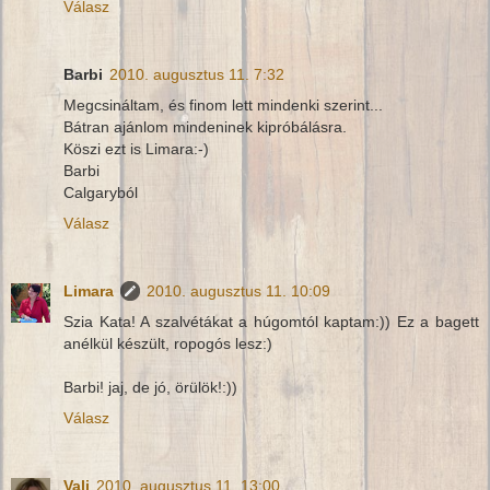
Válasz
Barbi
2010. augusztus 11. 7:32
Megcsináltam, és finom lett mindenki szerint...
Bátran ajánlom mindeninek kipróbálásra.
Köszi ezt is Limara:-)
Barbi
Calgaryból
Válasz
Limara
2010. augusztus 11. 10:09
Szia Kata! A szalvétákat a húgomtól kaptam:)) Ez a bagett
anélkül készült, ropogós lesz:)
Barbi! jaj, de jó, örülök!:))
Válasz
Vali
2010. augusztus 11. 13:00