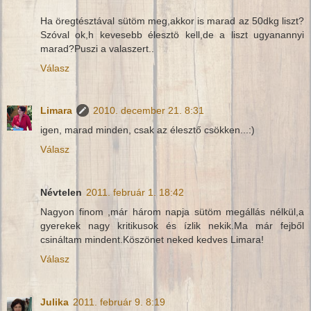
Ha öregtésztával sütöm meg,akkor is marad az 50dkg liszt?
Szóval ok,h kevesebb élesztö kell,de a liszt ugyanannyi
marad?Puszi a valaszert..
Válasz
Limara
2010. december 21. 8:31
igen, marad minden, csak az élesztő csökken...:)
Válasz
Névtelen
2011. február 1. 18:42
Nagyon finom ,már három napja sütöm megállás nélkül,a
gyerekek nagy kritikusok és ízlik nekik.Ma már fejből
csináltam mindent.Köszönet neked kedves Limara!
Válasz
Julika
2011. február 9. 8:19