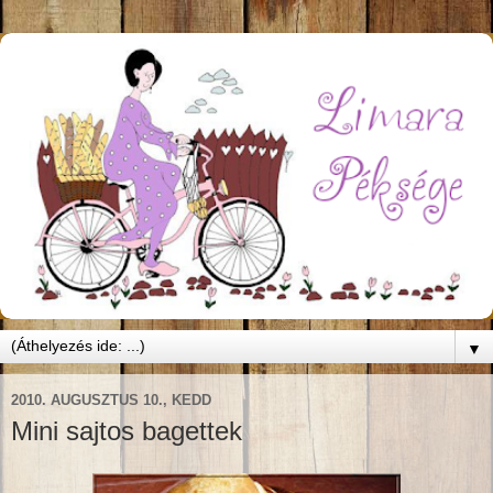
▼
2010. AUGUSZTUS 10., KEDD
Mini sajtos bagettek