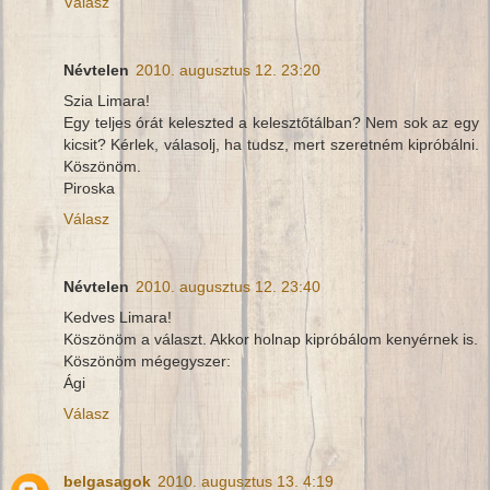
Válasz
Névtelen
2010. augusztus 12. 23:20
Szia Limara!
Egy teljes órát keleszted a kelesztőtálban? Nem sok az egy
kicsit? Kérlek, válasolj, ha tudsz, mert szeretném kipróbálni.
Köszönöm.
Piroska
Válasz
Névtelen
2010. augusztus 12. 23:40
Kedves Limara!
Köszönöm a választ. Akkor holnap kipróbálom kenyérnek is.
Köszönöm mégegyszer:
Ági
Válasz
belgasagok
2010. augusztus 13. 4:19