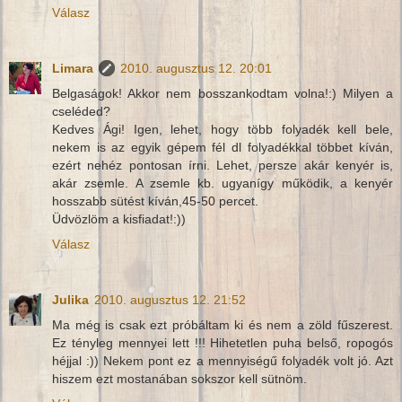
Válasz
Limara
2010. augusztus 12. 20:01
Belgaságok! Akkor nem bosszankodtam volna!:) Milyen a
cseléded?
Kedves Ági! Igen, lehet, hogy több folyadék kell bele,
nekem is az egyik gépem fél dl folyadékkal többet kíván,
ezért nehéz pontosan írni. Lehet, persze akár kenyér is,
akár zsemle. A zsemle kb. ugyanígy működik, a kenyér
hosszabb sütést kíván,45-50 percet.
Üdvözlöm a kisfiadat!:))
Válasz
Julika
2010. augusztus 12. 21:52
Ma még is csak ezt próbáltam ki és nem a zöld fűszerest.
Ez tényleg mennyei lett !!! Hihetetlen puha belső, ropogós
héjjal :)) Nekem pont ez a mennyiségű folyadék volt jó. Azt
hiszem ezt mostanában sokszor kell sütnöm.