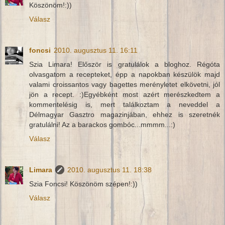
Köszönöm!:))
Válasz
foncsi
2010. augusztus 11. 16:11
Szia Limara! Először is gratulálok a bloghoz. Régóta
olvasgatom a recepteket, épp a napokban készülök majd
valami croissantos vagy bagettes merényletet elkövetni, jól
jön a recept. :)Egyébként most azért merészkedtem a
kommentelésig is, mert találkoztam a neveddel a
Délmagyar Gasztro magazinjában, ehhez is szeretnék
gratulálni! Az a barackos gombóc...mmmm...:)
Válasz
Limara
2010. augusztus 11. 18:38
Szia Foncsi! Köszönöm szépen!:))
Válasz