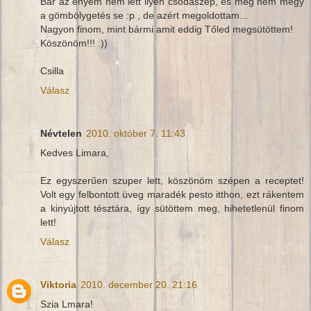
Bár az enyém nem lett ilyen csodaszép, és még nem megy
a gömbölygetés se :p , de azért megoldottam...
Nagyon finom, mint bármi amit eddig Tőled megsütöttem!
Köszönöm!!! :))
Csilla
Válasz
Névtelen
2010. október 7. 11:43
Kedves Limara,
Ez egyszerűen szuper lett, köszönöm szépen a receptet!
Volt egy felbontott üveg maradék pesto itthon, ezt rákentem
a kinyújtott tésztára, így sütöttem meg, hihetetlenül finom
lett!
Válasz
Viktoria
2010. december 20. 21:16
Szia Lmara!