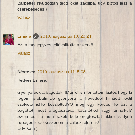
Barbette! Nyugodtan tedd őket zacsiba, úgy biztos lesz a
cserepesedés:))
Válasz
Limara
2010. augusztus 10. 20:24
Ezt a megjegyzést eltávolította a szerző.
Válasz
Névtelen
2010. augusztus 11. 5:08
Kedves Limara,
Gyonyoruek a bagettek!!!Mar el is mentettem,biztos hogy ki
fogom probalni!De gyonyoru a Neveddel himzett textil
szalveta is!Te keszietted?O meg egy kerdes Te ezt a
bagettet most oregtesztaval keszitetted vagy annelkul?
Szerinted ha nem rakok bele oregtesztat akkor is ilyen
ropogos lesz?Koszonom a valaszt elore is!
Udv:Kata:)