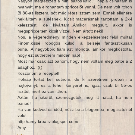
Nagyon megtetszett a mini sajtos kiflid. " napja csináltam is
nyanyát, ma elrohantam spriccelőt venni. De nem volt itthon
Bl 80-as lisztem, sőt még réteslisztem sem. Ennek ellenére
nekiálltam a sütésnek. Kicsit macerásnak tartottam a 2x-i
kelesztést, de kivártam...Amikor megsült, akkor is
megspricceltem kicsit vízzel. Nem ártott neki!
Nos, a végeredmény minden elképzelésemet felül múlta!
Finom,kissé ropogós külső, a belseje fantasztikusan
puha...A nagyobbik fiam azt mondta, amikor megkóstolta,
hogy ezt süthetném minden nap!
Most már csak azt bánom, hogy nem voltam elég bátor a 2
adaghoz. :(((
Köszönöm a receptet!
Holnap tortát kell sütnöm, de ki szeretném próbálni a
hajtoványt, és a fehér kenyeret is, igaz, csak Bl 55-ös
liszttel, mert ez van itthon.
Aztán, ha sikerül, szemezgetek még itt nálad, ha nem
bánod!
Ha van kedved és időd, nézz be a blogomba, megtisztelnél
vele!
http://amy-kreativ.blogspot.com/
Amy