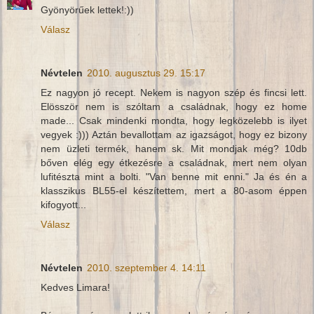
Gyönyörűek lettek!:))
Válasz
Névtelen
2010. augusztus 29. 15:17
Ez nagyon jó recept. Nekem is nagyon szép és fincsi lett.
Elösször nem is szóltam a családnak, hogy ez home
made... Csak mindenki mondta, hogy legközelebb is ilyet
vegyek :))) Aztán bevallottam az igazságot, hogy ez bizony
nem üzleti termék, hanem sk. Mit mondjak még? 10db
bőven elég egy étkezésre a családnak, mert nem olyan
lufitészta mint a bolti. "Van benne mit enni." Ja és én a
klasszikus BL55-el készítettem, mert a 80-asom éppen
kifogyott...
Válasz
Névtelen
2010. szeptember 4. 14:11
Kedves Limara!