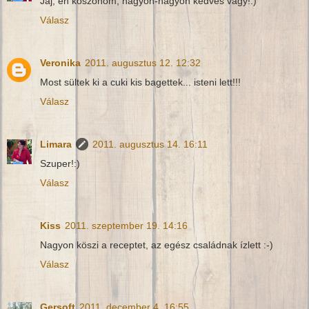
Jaj, én köszönöm, nagyon-nagyon kedves vagy!:)
Válasz
Veronika
2011. augusztus 12. 12:32
Most sültek ki a cuki kis bagettek... isteni lett!!!
Válasz
Limara
2011. augusztus 14. 16:11
Szuper!:)
Válasz
Kiss
2011. szeptember 19. 14:16
Nagyon köszi a receptet, az egész családnak ízlett :-)
Válasz
Gersoft
2011. december 4. 16:55