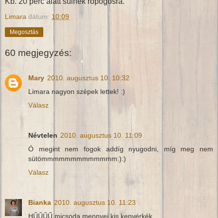
Kb. 20 perc alatt sülnek ropogósra.
Limara
dátum:
10:09
Megosztás
60 megjegyzés:
Mary
2010. augusztus 10. 10:32
Limara nagyon szépek lettek! :)
Válasz
Névtelen
2010. augusztus 10. 11:09
Ó megint nem fogok addíg nyugodni, míg meg nem
sütömmmmmmmmmmmmm:):)
Válasz
Bianka
2010. augusztus 10. 11:23
HŰŰŰŰ micsoda mennyei kis kenyérkék