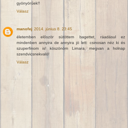
gyönyörűek!!
Válasz
manofej
2014. június 8. 23:45
életemben először sütöttem bagettet, ráadásul ez
mindenben annyira de annyira jó lett: csinosan néz ki és
szuperfinom is! köszönöm Limara, megvan a holnap
szendvicsnekvaló!
Válasz