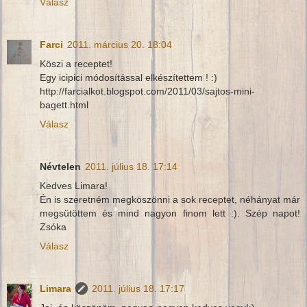
Válasz
Farci
2011. március 20. 18:04
Köszi a receptet!
Egy icipici módosítással elkészítettem ! :)
http://farcialkot.blogspot.com/2011/03/sajtos-mini-
bagett.html
Válasz
Névtelen
2011. július 18. 17:14
Kedves Limara!
Én is szeretném megköszönni a sok receptet, néhányat már
megsütöttem és mind nagyon finom lett :). Szép napot!
Zsóka
Válasz
Limara
2011. július 18. 17:17