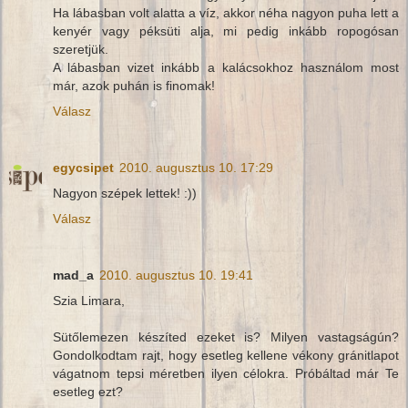
Ha lábasban volt alatta a víz, akkor néha nagyon puha lett a
kenyér vagy péksüti alja, mi pedig inkább ropogósan
szeretjük.
A lábasban vizet inkább a kalácsokhoz használom most
már, azok puhán is finomak!
Válasz
egycsipet
2010. augusztus 10. 17:29
Nagyon szépek lettek! :))
Válasz
mad_a
2010. augusztus 10. 19:41
Szia Limara,
Sütőlemezen készíted ezeket is? Milyen vastagságún?
Gondolkodtam rajt, hogy esetleg kellene vékony gránitlapot
vágatnom tepsi méretben ilyen célokra. Próbáltad már Te
esetleg ezt?