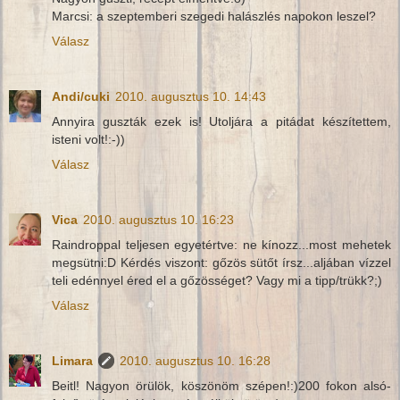
Marcsi: a szeptemberi szegedi halászlés napokon leszel?
Válasz
Andi/cuki
2010. augusztus 10. 14:43
Annyira guszták ezek is! Utoljára a pitádat készítettem,
isteni volt!:-))
Válasz
Vica
2010. augusztus 10. 16:23
Raindroppal teljesen egyetértve: ne kínozz...most mehetek
megsütni:D Kérdés viszont: gőzös sütőt írsz...aljában vízzel
teli edénnyel éred el a gőzösséget? Vagy mi a tipp/trükk?;)
Válasz
Limara
2010. augusztus 10. 16:28
Beitl! Nagyon örülök, köszönöm szépen!:)200 fokon alsó-