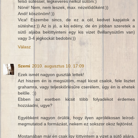
felső sütéssel, légkeverés nélkül sütöm:)
Nöné! Nem, nem leszek, max. nézelődőként:))
Andi! köszönöm!:))
Vica! Eszembe sincs, de ez a cél, kedvet kapjatok a
sütéshez:)) Az is jó, a kis edény, de én jobban szeretek a
sütő aljába belöttyinteni egy kis vizet 8villanysütőm van)
vagy 3-4 jégkockát bedobni:))
Válasz
Szemi
2010. augusztus 10. 17:09
Ezek ismét nagyon guszták lettek!
Azt hiszem én is megsütöm, majd kicsit csalok, fele lisztet
grahamra, vagy teljeskiőrlésűre cserélem, úgy én is ehetek
belőle. :))
Ebben az esetben kicsit több folyadékot érdemes
hozzáadni, ugye?
Egyébként nagyon örülök, hogy ilyen aprólékosan leírod-
megmutatod a formázást, nekem ez sokszor okoz fejtörést.
Mostanában már én csak így löttyintem a vizet a sütő aljára.