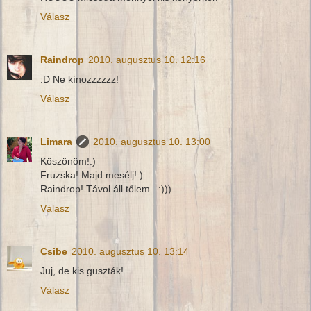
Válasz
Raindrop
2010. augusztus 10. 12:16
:D Ne kínozzzzzz!
Válasz
Limara
2010. augusztus 10. 13:00
Köszönöm!:)
Fruzska! Majd mesélj!:)
Raindrop! Távol áll tőlem...:)))
Válasz
Csibe
2010. augusztus 10. 13:14
Juj, de kis guszták!
Válasz