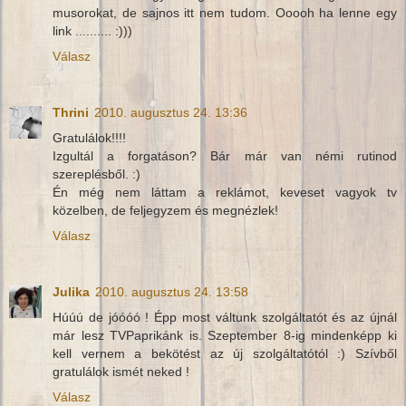
musorokat, de sajnos itt nem tudom. Ooooh ha lenne egy
link .......... :)))
Válasz
Thrini
2010. augusztus 24. 13:36
Gratulálok!!!!
Izgultál a forgatáson? Bár már van némi rutinod
szereplésből. :)
Én még nem láttam a reklámot, keveset vagyok tv
közelben, de feljegyzem és megnézlek!
Válasz
Julika
2010. augusztus 24. 13:58
Húúú de jóóóó ! Épp most váltunk szolgáltatót és az újnál
már lesz TVPaprikánk is. Szeptember 8-ig mindenképp ki
kell vernem a bekötést az új szolgáltatótól :) Szívből
gratulálok ismét neked !
Válasz