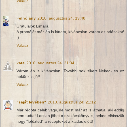
Válasz
Felhőlány
2010. augusztus 24. 19:48
Gratulálok Limara!
A promóját már én is láttam, kíváncsian várom az adásokat!
:)
Válasz
kata
2010. augusztus 24. 21:04
Várom én is kíváncsian, További sok sikert Neked- és ez
nekünk is jó!!
Válasz
"saját levében"
2010. augusztus 24. 21:12
Már régóta celeb vagy, de most már az is láthatja, aki eddig
nem tudta! Lassan jöhet a szakácskönyv is, neked elhisszük
hogy "lefőzted" a recepteket a kiadás előtt!