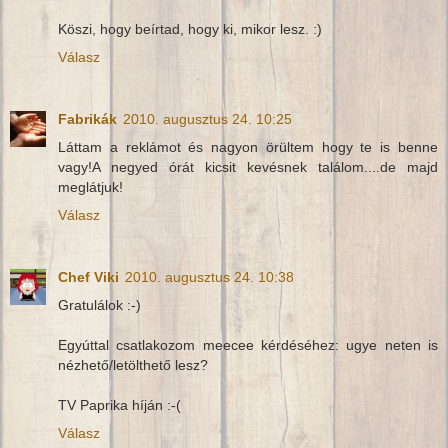
Köszi, hogy beírtad, hogy ki, mikor lesz. :)
Válasz
Fabrikák
2010. augusztus 24. 10:25
Láttam a reklámot és nagyon örültem hogy te is benne
vagy!A negyed órát kicsit kevésnek találom....de majd
meglátjuk!
Válasz
Chef Viki
2010. augusztus 24. 10:38
Gratulálok :-)
Egyúttal csatlakozom meecee kérdéséhez: ugye neten is
nézhető/letölthető lesz?
TV Paprika híján :-(
Válasz