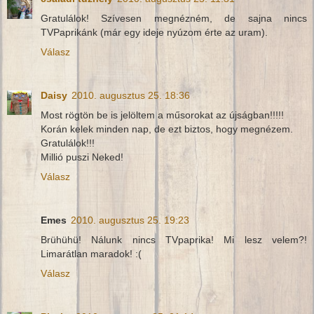
Gratulálok! Szívesen megnézném, de sajna nincs
TVPaprikánk (már egy ideje nyúzom érte az uram).
Válasz
Daisy
2010. augusztus 25. 18:36
Most rögtön be is jelöltem a műsorokat az újságban!!!!!
Korán kelek minden nap, de ezt biztos, hogy megnézem.
Gratulálok!!!
Millió puszi Neked!
Válasz
Emes
2010. augusztus 25. 19:23
Brühühü! Nálunk nincs TVpaprika! Mi lesz velem?!
Limarátlan maradok! :(
Válasz