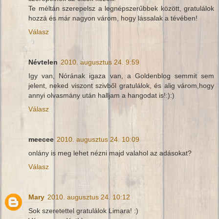
Te méltán szerepelsz a legnépszerűbbek között, gratulálok
hozzá és már nagyon várom, hogy lássalak a tévében!
Válasz
Névtelen
2010. augusztus 24. 9:59
Igy van, Nórának igaza van, a Goldenblog semmit sem
jelent, neked viszont szivből gratulálok, és alig várom,hogy
annyi olvasmány után halljam a hangodat is!:):)
Válasz
meecee
2010. augusztus 24. 10:09
onlány is meg lehet nézni majd valahol az adásokat?
Válasz
Mary
2010. augusztus 24. 10:12
Sok szeretettel gratulálok Limara! :)