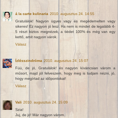
á la carte kulinaria
2010. augusztus 24. 14:55
Gratulálok! Nagyon ügyes vagy és megédemelten vagy
sikeres! Ez nagyon jó lesz. Ha nem is mindet de legalább 4-
5 részt biztos megnézek, a tiédet 100% és még van egy
kettő, amit nagyon várok.
Válasz
Ízlésszindróma
2010. augusztus 24. 15:07
Fúú, de jó, Gratulálok! és nagyon kíváncsian várom a
műsort, majd jól felveszem, hogy meg is tudjam nézni, jó,
hogy megírtad az időpontokat!
Válasz
Vali
2010. augusztus 24. 15:09
Szia!
Juj, de jó! Már nagyon várom.