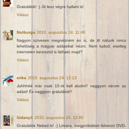
Gratulálok! :) Jó lesz végre hallani is!
Válasz
Notburga
2010. augusztus 24. 11:48
Nagyon szívesen megnézném én is, de itt nálunk nincs
lehetöség a magyar adásokat nézni. Nem tudod, esetleg
interneten keresztül is látható majd?
Válasz
erika
2010. augusztus 24. 12:13
Juhhhéé már csak 15-öt kell aludni!! naggyon várom az
adást! És naggyon gratulálok!!
Válasz
lúdanyó
2010. augusztus 24. 12:40
Gratulálok Neked is! :) Limara, megpróbálom felvenni DVD-