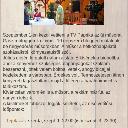
Szeptember 1-én kezdi vetíteni a TV Paprika az új műsorát,
Gasztrobloggerek címmel. 10 népszerű bloggert mutatnak
be negyedórás műsorokban. A műsor a hétköznapjaikról,
szokásaikról, környezetükről szól.
Július elején forgatott nálam a stáb. Elkísértek a bioboltba,
ahol a kenyérhez szükséges alapanyagokat szoktam
beszerezni, jöttek velem boltba, vették, ahogy bicajjal
közlekedem a városban. Érdekes volt. Természetesen itthon
kenyeret dagasztottam, majd a főtéren a barátnőimmel is
találkoztam..
Kíváncsian várom én is a műsort, a reklám már fut, az
nagyon tetszik.
A kisfilmeket többször fogják ismételni, az első vetítési
időpontok:
Tejutazás
: szerda, szept. 1. 22:00 (ism. szept. 3. 23:30)