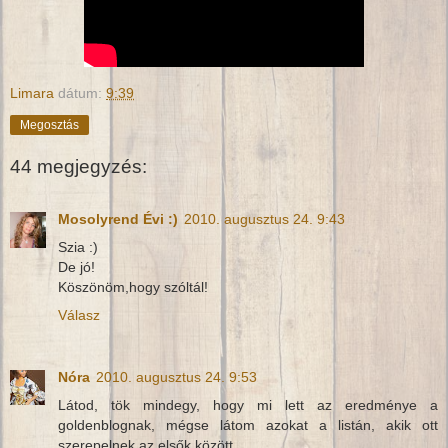
Limara
dátum:
9:39
Megosztás
44 megjegyzés:
Mosolyrend Évi :)
2010. augusztus 24. 9:43
Szia :)
De jó!
Köszönöm,hogy szóltál!
Válasz
Nóra
2010. augusztus 24. 9:53
Látod, tök mindegy, hogy mi lett az eredménye a
goldenblognak, mégse látom azokat a listán, akik ott
szerepelnek az elsők között.