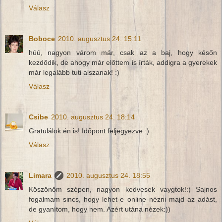
Válasz
Boboce
2010. augusztus 24. 15:11
húú, nagyon várom már, csak az a baj, hogy későn
kezdődik, de ahogy már előttem is írták, addigra a gyerekek
már legalább tuti alszanak! :)
Válasz
Csibe
2010. augusztus 24. 18:14
Gratulálok én is! Időpont feljegyezve :)
Válasz
Limara
2010. augusztus 24. 18:55
Köszönöm szépen, nagyon kedvesek vaygtok!:) Sajnos
fogalmam sincs, hogy lehet-e online nézni majd az adást,
de gyanítom, hogy nem. Azért utána nézek:))