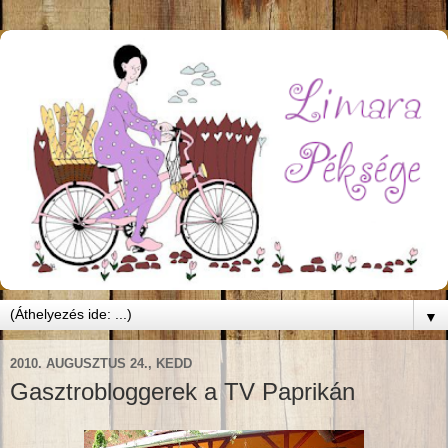
▼
2010. AUGUSZTUS 24., KEDD
Gasztrobloggerek a TV Paprikán