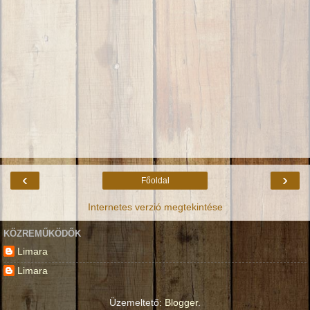
‹
›
Főoldal
Internetes verzió megtekintése
KÖZREMŰKÖDŐK
Limara
Limara
Üzemeltető:
Blogger
.