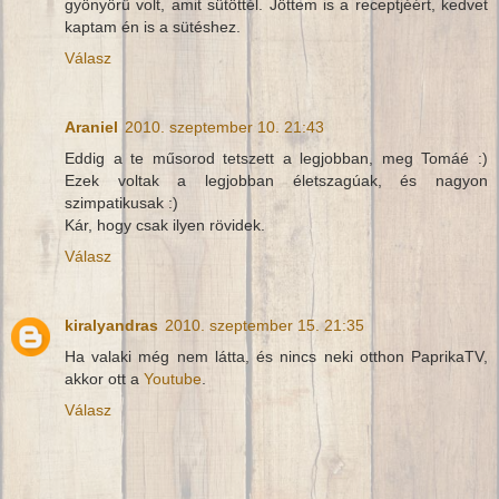
gyönyörű volt, amit sütöttél. Jöttem is a receptjéért, kedvet
kaptam én is a sütéshez.
Válasz
Araniel
2010. szeptember 10. 21:43
Eddig a te műsorod tetszett a legjobban, meg Tomáé :)
Ezek voltak a legjobban életszagúak, és nagyon
szimpatikusak :)
Kár, hogy csak ilyen rövidek.
Válasz
kiralyandras
2010. szeptember 15. 21:35
Ha valaki még nem látta, és nincs neki otthon PaprikaTV,
akkor ott a
Youtube
.
Válasz