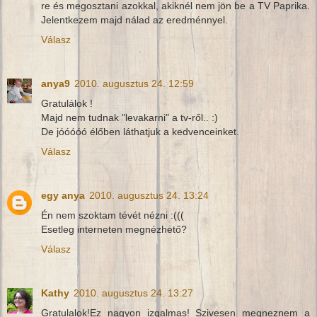
re és megosztani azokkal, akiknél nem jön be a TV Paprika.
Jelentkezem majd nálad az eredménnyel.
Válasz
anya9
2010. augusztus 24. 12:59
Gratulálok !
Majd nem tudnak "levakarni" a tv-ről.. :)
De jóóóóó élőben láthatjuk a kedvenceinket.
Válasz
egy anya
2010. augusztus 24. 13:24
Én nem szoktam tévét nézni :(((
Esetleg interneten megnézhető?
Válasz
Kathy
2010. augusztus 24. 13:27
Gratulalok!Ez nagyon izgalmas! Szivesen megneznem a