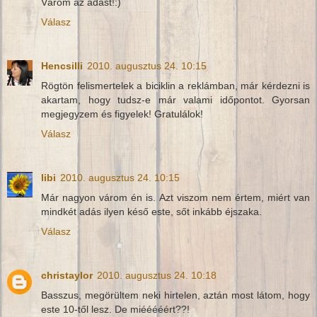
Várom az adást!:)
Válasz
Hencsilli
2010. augusztus 24. 10:15
Rögtön felismertelek a biciklin a reklámban, már kérdezni is
akartam, hogy tudsz-e már valami időpontot. Gyorsan
megjegyzem és figyelek! Gratulálok!
Válasz
libi
2010. augusztus 24. 10:15
Már nagyon várom én is. Azt viszom nem értem, miért van
mindkét adás ilyen késő este, sőt inkább éjszaka.
Válasz
christaylor
2010. augusztus 24. 10:18
Basszus, megörültem neki hirtelen, aztán most látom, hogy
este 10-től lesz. De miééééért??!