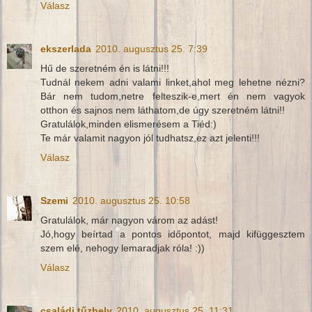
Válasz
ekszerlada
2010. augusztus 25. 7:39
Hű de szeretném én is látni!!!
Tudnál nekem adni valami linket,ahol meg lehetne nézni?
Bár nem tudom,netre felteszik-e,mert én nem vagyok
otthon és sajnos nem láthatom,de úgy szeretném látni!!
Gratulálok,minden elismerésem a Tiéd:)
Te már valamit nagyon jól tudhatsz,ez azt jelenti!!!
Válasz
Szemi
2010. augusztus 25. 10:58
Gratulálok, már nagyon várom az adást!
Jó,hogy beírtad a pontos időpontot, majd kifüggesztem
szem elé, nehogy lemaradjak róla! :))
Válasz
családi tűzhely
2010. augusztus 25. 11:31