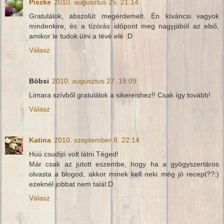
Piszke
2010. augusztus 25. 21:14
Gratulálok, abszolút megérdemelt. Én kíváncsi vagyok
mindenkire, és a tízórás időpont meg nagyjából az első,
amikor le tudok ülni a tévé elé :D
Válasz
Böbsi
2010. augusztus 27. 18:09
Limara szívből gratulálok a sikereishez!! Csak így tovább!
Válasz
Katina
2010. szeptember 8. 22:14
Húú csudijó volt látni Téged!
Már csak az jutott eszembe, hogy ha a gyógyszertáros
olvasta a blogod, akkor minek kell neki még jó recept??:)
ezeknél jobbat nem talál:D
Válasz