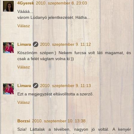
4Gyerek
2010. szeptember 8. 23:03
Váááá...
várom Lúdanyó jelentkezését. Hátha...
Válasz
Limara
2010. szeptember 9. 11:12
Köszönöm szépen:) Nekem furcsa volt láti magamat, és
csak a felét vágtam volna ki:))
Válasz
Limara
2010. szeptember 9. 11:13
Ezt a megjegyzést eltávolította a szerző.
Válasz
Borzsi
2010. szeptember 10. 13:38
Szia! Láttalak a tévében, nagyon jó voltál. A kenyér