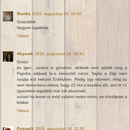
Bianka
2010. augusztus 24. 10:40
Gratulálok
Nagyon izgalmas
Válasz
4Gyerek
2010. augusztus 24. 10:41
Gratu!
és igen....azokra is gondolni, akiknek nem adatik meg a
Paprika adásait tv-n keresztül nézni. Sajna a Digi nem
nyújtja ezt nekünk Erdélyben. Pedig úgy nézném, még az
sem tántorítana vissza, hogy 22 óra a kezdési idő, ami itt +1
(gyerekek legalább már tuti alusznak).
szóval ha lenne rá mód valahol neten nézni, ne kíméljetek a
linkkel.
Válasz
Puszedli
2010. augusztus 24. 11:28