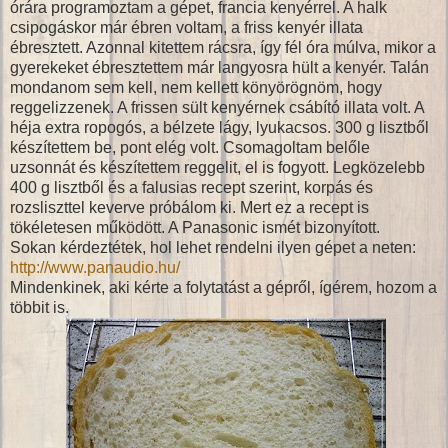
órára programoztam a gépet, francia kenyérrel. A halk
csipogáskor már ébren voltam, a friss kenyér illata
ébresztett. Azonnal kitettem rácsra, így fél óra múlva, mikor a
gyerekeket ébresztettem már langyosra hült a kenyér. Talán
mondanom sem kell, nem kellett könyörögnöm, hogy
reggelizzenek. A frissen sült kenyérnek csábító illata volt. A
héja extra ropogós, a bélzete lágy, lyukacsos. 300 g lisztből
készítettem be, pont elég volt. Csomagoltam belőle
uzsonnát és készítettem reggelit, el is fogyott. Legközelebb
400 g lisztből és a falusias recept szerint, korpás és
rozsliszttel keverve próbálom ki. Mert ez a recept is
tökéletesen működött. A Panasonic ismét bizonyított.
Sokan kérdeztétek, hol lehet rendelni ilyen gépet a neten:
http://www.panaudio.hu/
Mindenkinek, aki kérte a folytatást a gépről, ígérem, hozom a
többit is.