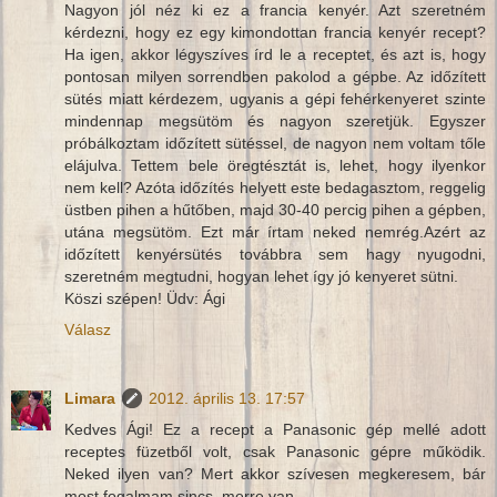
Nagyon jól néz ki ez a francia kenyér. Azt szeretném
kérdezni, hogy ez egy kimondottan francia kenyér recept?
Ha igen, akkor légyszíves írd le a receptet, és azt is, hogy
pontosan milyen sorrendben pakolod a gépbe. Az időzített
sütés miatt kérdezem, ugyanis a gépi fehérkenyeret szinte
mindennap megsütöm és nagyon szeretjük. Egyszer
próbálkoztam időzített sütéssel, de nagyon nem voltam tőle
elájulva. Tettem bele öregtésztát is, lehet, hogy ilyenkor
nem kell? Azóta időzítés helyett este bedagasztom, reggelig
üstben pihen a hűtőben, majd 30-40 percig pihen a gépben,
utána megsütöm. Ezt már írtam neked nemrég.Azért az
időzített kenyérsütés továbbra sem hagy nyugodni,
szeretném megtudni, hogyan lehet így jó kenyeret sütni.
Köszi szépen! Üdv: Ági
Válasz
Limara
2012. április 13. 17:57
Kedves Ági! Ez a recept a Panasonic gép mellé adott
receptes füzetből volt, csak Panasonic gépre működik.
Neked ilyen van? Mert akkor szívesen megkeresem, bár
most fogalmam sincs, merre van...