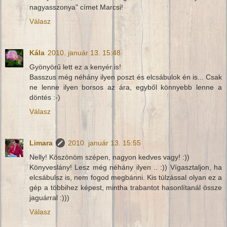
nagyasszonya" címet Marcsi!
Válasz
Kála
2010. január 13. 15:48
Gyönyörű lett ez a kenyér is!
Basszus még néhány ilyen poszt és elcsábulok én is... Csak
ne lenne ilyen borsos az ára, egyből könnyebb lenne a
döntés :-)
Válasz
Limara
2010. január 13. 15:55
Nelly! Köszönöm szépen, nagyon kedves vagy! :))
Könyveslány! Lesz még néhány ilyen .. :)) Vígasztaljon, ha
elcsábulsz is, nem fogod megbánni. Kis túlzással olyan ez a
gép a többihez képest, mintha trabantot hasonlítanál össze
jaguárral :)))
Válasz