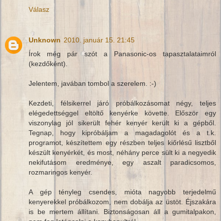
Válasz
Unknown
2010. január 15. 21:45
Írok még pár szót a Panasonic-os tapasztalataimról
(kezdőként).
Jelentem, javában tombol a szerelem. :-)
Kezdeti, félsikerrel járó próbálkozásomat négy, teljes
elégedettséggel eltöltő kenyérke követte. Először egy
viszonylag jól sikerült fehér kenyér került ki a gépből.
Tegnap, hogy kipróbáljam a magadagolót és a t.k.
programot, készítettem egy részben teljes kiőrlésű lisztből
készült kenyérkét, és most, néhány perce sült ki a negyedik
nekifutásom eredménye, egy aszalt paradicsomos,
rozmaringos kenyér.
A gép tényleg csendes, mióta nagyobb terjedelmű
kenyerekkel próbálkozom, nem dobálja az üstöt. Éjszakára
is be mertem állítani. Biztonságosan áll a gumitalpakon,