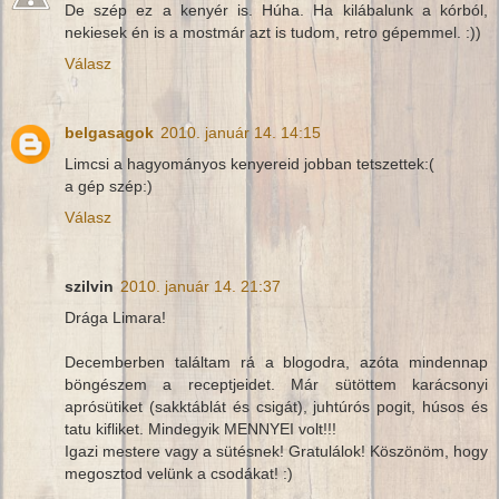
De szép ez a kenyér is. Húha. Ha kilábalunk a kórból,
nekiesek én is a mostmár azt is tudom, retro gépemmel. :))
Válasz
belgasagok
2010. január 14. 14:15
Limcsi a hagyományos kenyereid jobban tetszettek:(
a gép szép:)
Válasz
szilvin
2010. január 14. 21:37
Drága Limara!
Decemberben találtam rá a blogodra, azóta mindennap
böngészem a receptjeidet. Már sütöttem karácsonyi
aprósütiket (sakktáblát és csigát), juhtúrós pogit, húsos és
tatu kifliket. Mindegyik MENNYEI volt!!!
Igazi mestere vagy a sütésnek! Gratulálok! Köszönöm, hogy
megosztod velünk a csodákat! :)