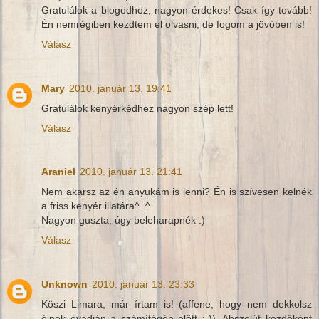
Gratulálok a blogodhoz, nagyon érdekes! Csak így tovább!
Én nemrégiben kezdtem el olvasni, de fogom a jövőben is!
Válasz
Mary
2010. január 13. 19:41
Gratulálok kenyérkédhez nagyon szép lett!
Válasz
Araniel
2010. január 13. 21:41
Nem akarsz az én anyukám is lenni? Én is szívesen kelnék
a friss kenyér illatára^_^
Nagyon guszta, úgy beleharapnék :)
Válasz
Unknown
2010. január 13. 23:33
Köszi Limara, már írtam is! (affene, hogy nem dekkolsz
éjnek évadján a számítógép előtt ;-)). Abszolút kezdőként