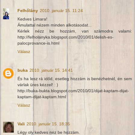
Felhőlány
2010. január 15. 11:24
Kedves Limara!
Ámulattal nézem minden alkotásodat...
Kérlek nézz be hozzám, van számodra valami:
http://felholanyka.blogspot.com/2010/01/delish-es-
palocprovance-is.html
Válasz
buka
2010. január 15. 14:41
És ha lesz rá időd, esetleg hozzám is benézhetnél, én sem
várlak üres kézzel! : )
http://buka-bukta.blogspot.com/2010/01/dijat-kaptam-dijat-
kaptam-dijat-kaptam.html
Válasz
Vali
2010. január 15. 18:35
Légy oly kedves néz be hozzám.