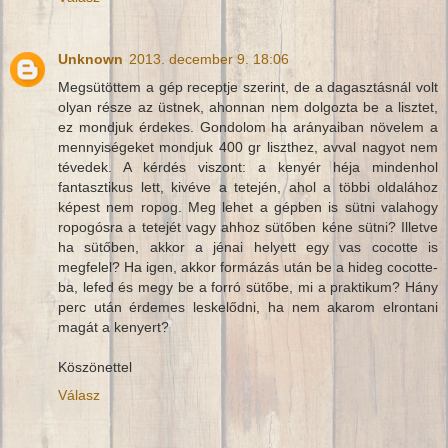
Unknown
2013. december 9. 18:06
Megsütöttem a gép receptje szerint, de a dagasztásnál volt
olyan része az üstnek, ahonnan nem dolgozta be a lisztet,
ez mondjuk érdekes. Gondolom ha arányaiban növelem a
mennyiségeket mondjuk 400 gr liszthez, avval nagyot nem
tévedek. A kérdés viszont: a kenyér héja mindenhol
fantasztikus lett, kivéve a tetején, ahol a többi oldalához
képest nem ropog. Meg lehet a gépben is sütni valahogy
ropogósra a tetejét vagy ahhoz sütőben kéne sütni? Illetve
ha sütőben, akkor a jénai helyett egy vas cocotte is
megfelel? Ha igen, akkor formázás után be a hideg cocotte-
ba, lefed és megy be a forró sütőbe, mi a praktikum? Hány
perc után érdemes leskelődni, ha nem akarom elrontani
magát a kenyert?
Köszönettel
Válasz