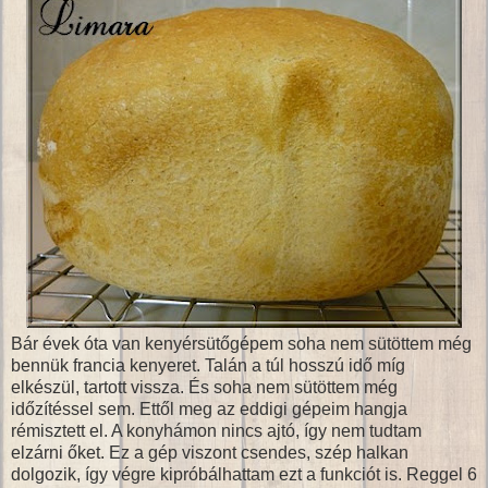
Bár évek óta van kenyérsütőgépem soha nem sütöttem még
bennük francia kenyeret. Talán a túl hosszú idő míg
elkészül, tartott vissza. És soha nem sütöttem még
időzítéssel sem. Ettől meg az eddigi gépeim hangja
rémisztett el. A konyhámon nincs ajtó, így nem tudtam
elzárni őket. Ez a gép viszont csendes, szép halkan
dolgozik, így végre kipróbálhattam ezt a funkciót is. Reggel 6