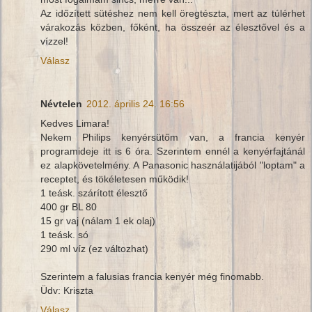
Az időzített sütéshez nem kell öregtészta, mert az túlérhet
várakozás közben, főként, ha összeér az élesztővel és a
vízzel!
Válasz
Névtelen
2012. április 24. 16:56
Kedves Limara!
Nekem Philips kenyérsütőm van, a francia kenyér
programideje itt is 6 óra. Szerintem ennél a kenyérfajtánál
ez alapkövetelmény. A Panasonic használatijából "loptam" a
receptet, és tökéletesen működik!
1 teásk. szárított élesztő
400 gr BL 80
15 gr vaj (nálam 1 ek olaj)
1 teásk. só
290 ml víz (ez változhat)
Szerintem a falusias francia kenyér még finomabb.
Üdv: Kriszta
Válasz