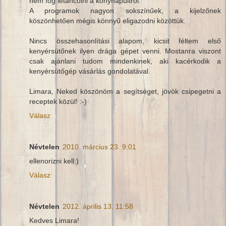
nem fog letáncolni a konyhapultról.
A programok nagyon sokszínűek, a kijelzőnek
köszönhetően mégis könnyű eligazodni közöttük.
Nincs összehasonlítási alapom, kicsit féltem első
kenyérsütőnek ilyen drága gépet venni. Mostanra viszont
csak ajánlani tudom mindenkinek, aki kacérkodik a
kenyérsütőgép vásárlás gondolatával.
Limara, Neked köszönöm a segítséget, jövök csipegetni a
receptek közül! :-)
Válasz
Névtelen
2010. március 23. 9:01
ellenorizni kell:)
Válasz
Névtelen
2012. április 13. 11:58
Kedves Limara!