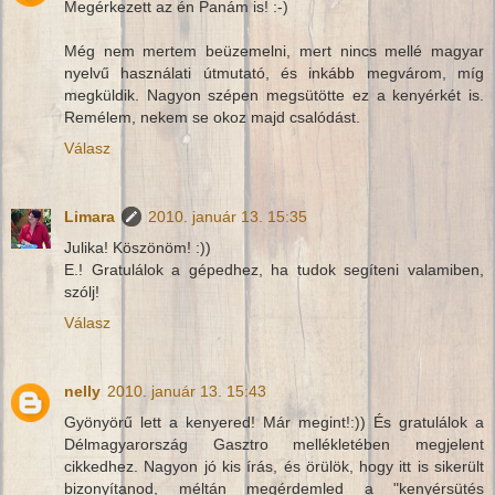
Megérkezett az én Panám is! :-)
Még nem mertem beüzemelni, mert nincs mellé magyar
nyelvű használati útmutató, és inkább megvárom, míg
megküldik. Nagyon szépen megsütötte ez a kenyérkét is.
Remélem, nekem se okoz majd csalódást.
Válasz
Limara
2010. január 13. 15:35
Julika! Köszönöm! :))
E.! Gratulálok a gépedhez, ha tudok segíteni valamiben,
szólj!
Válasz
nelly
2010. január 13. 15:43
Gyönyörű lett a kenyered! Már megint!:)) És gratulálok a
Délmagyarország Gasztro mellékletében megjelent
cikkedhez. Nagyon jó kis írás, és örülök, hogy itt is sikerült
bizonyítanod, méltán megérdemled a "kenyérsütés