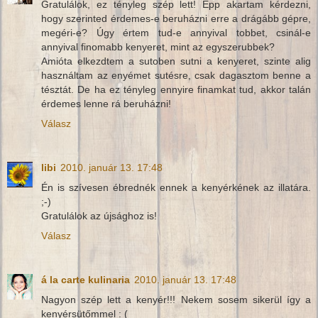
Gratulálok, ez tényleg szép lett! Épp akartam kérdezni,
hogy szerinted érdemes-e beruházni erre a drágább gépre,
megéri-e? Úgy értem tud-e annyival tobbet, csinál-e
annyival finomabb kenyeret, mint az egyszerubbek?
Amióta elkezdtem a sutoben sutni a kenyeret, szinte alig
használtam az enyémet sutésre, csak dagasztom benne a
tésztát. De ha ez tényleg ennyire finamkat tud, akkor talán
érdemes lenne rá beruházni!
Válasz
libi
2010. január 13. 17:48
Én is szívesen ébrednék ennek a kenyérkének az illatára.
;-)
Gratulálok az újsághoz is!
Válasz
á la carte kulinaria
2010. január 13. 17:48
Nagyon szép lett a kenyér!!! Nekem sosem sikerül így a
kenyérsütőmmel : (