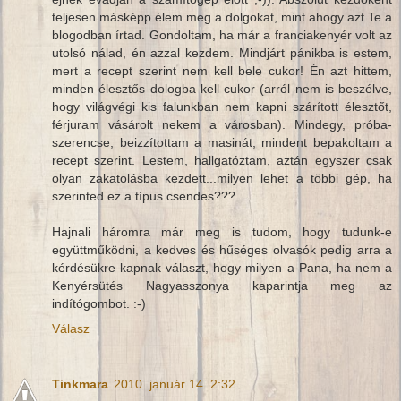
teljesen másképp élem meg a dolgokat, mint ahogy azt Te a
blogodban írtad. Gondoltam, ha már a franciakenyér volt az
utolsó nálad, én azzal kezdem. Mindjárt pánikba is estem,
mert a recept szerint nem kell bele cukor! Én azt hittem,
minden élesztős dologba kell cukor (arról nem is beszélve,
hogy világvégi kis falunkban nem kapni szárított élesztőt,
férjuram vásárolt nekem a városban). Mindegy, próba-
szerencse, beizzítottam a masinát, mindent bepakoltam a
recept szerint. Lestem, hallgatóztam, aztán egyszer csak
olyan zakatolásba kezdett...milyen lehet a többi gép, ha
szerinted ez a típus csendes???
Hajnali háromra már meg is tudom, hogy tudunk-e
együttműködni, a kedves és hűséges olvasók pedig arra a
kérdésükre kapnak választ, hogy milyen a Pana, ha nem a
Kenyérsütés Nagyasszonya kaparintja meg az
indítógombot. :-)
Válasz
Tinkmara
2010. január 14. 2:32