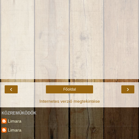
‹
›
Főoldal
Internetes verzió megtekintése
KÖZREMŰKÖDŐK
Limara
Limara