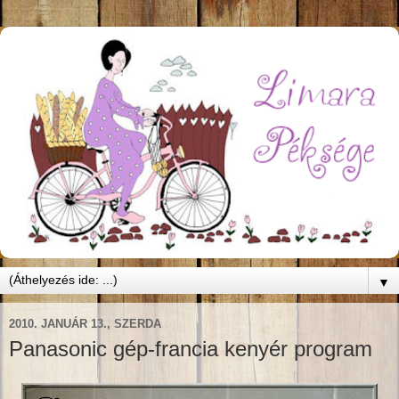
▼
2010. JANUÁR 13., SZERDA
Panasonic gép-francia kenyér program