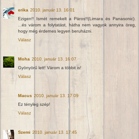
erika
2010. január 13. 16:01
Ezigen!! Ismét remekelt a Páros!!(Limara és Panasonic).
...és várom a folytatást, hátha nem vagyok annyira öreg,
hogy még érdemes legyen beruházni.
Válasz
Moha
2010. január 13. 16:07
Gyönyörű lett! Várom a többit is!
Válasz
Macus
2010. január 13. 17:09
Ez tényleg szép!
Válasz
Szemi
2010. január 13. 17:45