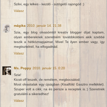
Szilvi, egy lelkes - kezdő - sütögető rajongód :)
Válasz
mágika
2010. január 14. 21:38
Szia, egy blog olvasómtól kreatív blogger díjat kaptam,
olyan embereknek szeretném továbbküldeni akik szebbé
teszik a hétköznapjaimat. Mivel Te ilyen ember vagy, így
megtisztelnél, ha elfogadnád.
Válasz
Ms. Poppy
2010. január 15. 0:20
Szia!
Kicsit off leszek, de remélem, megbocsátod.
Most olvastalak egy újságban (Kisalföld Gasztro melléklet).
Szuper volt a cikk, na és persze a receptek is.:) Szeretnék
gratulálni a sikeredhez!
Válasz