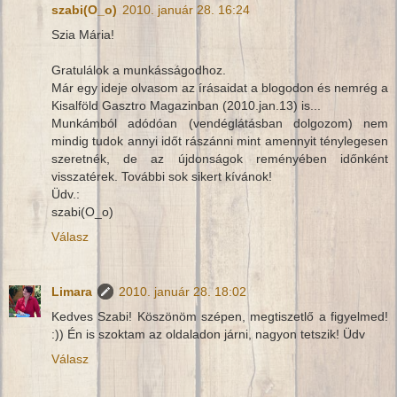
szabi(O_o)
2010. január 28. 16:24
Szia Mária!
Gratulálok a munkásságodhoz.
Már egy ideje olvasom az írásaidat a blogodon és nemrég a
Kisalföld Gasztro Magazinban (2010.jan.13) is...
Munkámból adódóan (vendéglátásban dolgozom) nem
mindig tudok annyi időt rászánni mint amennyit ténylegesen
szeretnék, de az újdonságok reményében időnként
visszatérek. További sok sikert kívánok!
Üdv.:
szabi(O_o)
Válasz
Limara
2010. január 28. 18:02
Kedves Szabi! Köszönöm szépen, megtiszetlő a figyelmed!
:)) Én is szoktam az oldaladon járni, nagyon tetszik! Üdv
Válasz