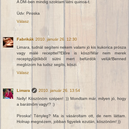
A DM-ben mindig szoktam látni quinoa-t.
Üdv: Piroska
Válasz
Fabrikák
2010. január 26. 12:30
Limara, tudnál segíteni nekem valami jó kis kukorica prósza
vagy málé recepttel?Előre is köszi!Már nem merek
receptgyűjtőkből sütni mert befürdök velük!Benned
megbízom ha tudsz segíts, köszi.
Válasz
Limara
2010. január 26. 13:54
Nelly! Köszönöm szépen! :)) Mondtam már, milyen jó, hogy
a barátnőm vagy!? :)
Piroska! Tényleg? Ma is vásároltam ott, de nem láttam.
Holnap megnézem, jobban figyelek ezután, köszönöm!:))