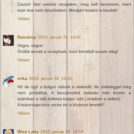
Zsuzsi! Van valahol receptem, meg kell keresnem, mert
ezer éve nem készítettem. Mindjárt kutatni is kezdek!
Válasz
Raindrop
2010. január 26. 14:01
Végre, végre!
Örülök ennek a receptnek, mert köretből sosem elég!
Válasz
erika
2010. január 26. 15:41
Hű de izgi! a bulgur nálunk is kelendő, de zöldséggel még
nem próbáltuk. A beszámolód hallatán már érzem a
számban a sült zelleres bulgur ízét.(.imádom a zellert).
A kukoricaprósza recire én is kíváncsi lennék!!
Válasz
Wise Lady
2010. január 26. 16:04