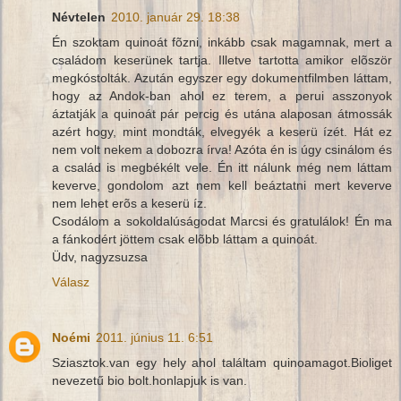
Névtelen
2010. január 29. 18:38
Én szoktam quinoát fõzni, inkább csak magamnak, mert a
családom keserünek tartja. Illetve tartotta amikor elõször
megkóstolták. Azután egyszer egy dokumentfilmben láttam,
hogy az Andok-ban ahol ez terem, a perui asszonyok
áztatják a quinoát pár percig és utána alaposan átmossák
azért hogy, mint mondták, elvegyék a keserü ízét. Hát ez
nem volt nekem a dobozra írva! Azóta én is úgy csinálom és
a család is megbékélt vele. Én itt nálunk még nem láttam
keverve, gondolom azt nem kell beáztatni mert keverve
nem lehet erõs a keserü íz.
Csodálom a sokoldalúságodat Marcsi és gratulálok! Én ma
a fánkodért jöttem csak elõbb láttam a quinoát.
Üdv, nagyzsuzsa
Válasz
Noémi
2011. június 11. 6:51
Sziasztok.van egy hely ahol találtam quinoamagot.Bioliget
nevezetű bio bolt.honlapjuk is van.