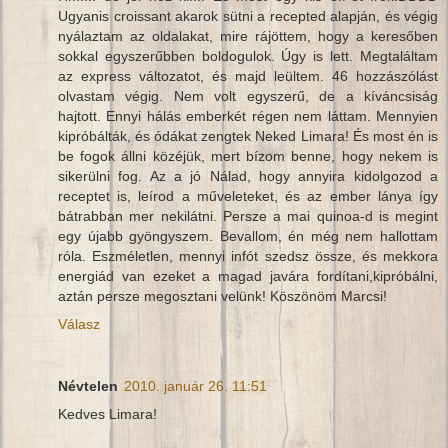
Ugyanis croissant akarok sütni a recepted alapján, és végig
nyálaztam az oldalakat, mire rájöttem, hogy a keresőben
sokkal egyszerűbben boldogulok. Úgy is lett. Megtaláltam
az express változatot, és majd leültem. 46 hozzászólást
olvastam végig. Nem volt egyszerű, de a kíváncsiság
hajtott. Ennyi hálás emberkét régen nem láttam. Mennyien
kipróbálták, és ódákat zengtek Neked Limara! És most én is
be fogok állni közéjük, mert bízom benne, hogy nekem is
sikerülni fog. Az a jó Nálad, hogy annyira kidolgozod a
receptet is, leírod a műveleteket, és az ember lánya így
bátrabban mer nekilátni. Persze a mai quinoa-d is megint
egy újabb gyöngyszem. Bevallom, én még nem hallottam
róla. Eszméletlen, mennyi infót szedsz össze, és mekkora
energiád van ezeket a magad javára fordítani,kipróbálni,
aztán persze megosztani velünk! Köszönöm Marcsi!
Válasz
Névtelen
2010. január 26. 11:51
Kedves Limara!