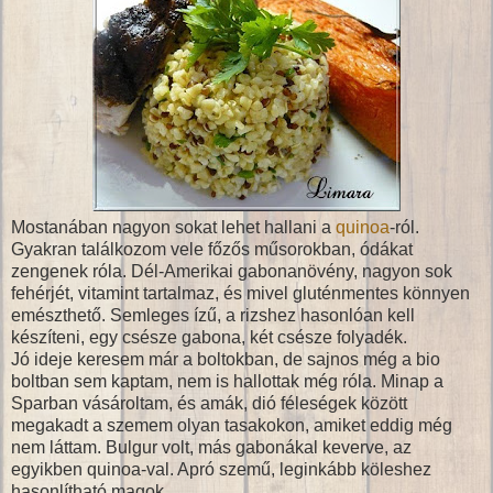
Mostanában nagyon sokat lehet hallani a
quinoa
-ról.
Gyakran találkozom vele főzős műsorokban, ódákat
zengenek róla. Dél-Amerikai gabonanövény, nagyon sok
fehérjét, vitamint tartalmaz, és mivel gluténmentes könnyen
emészthető. Semleges ízű, a rizshez hasonlóan kell
készíteni, egy csésze gabona, két csésze folyadék.
Jó ideje keresem már a boltokban, de sajnos még a bio
boltban sem kaptam, nem is hallottak még róla. Minap a
Sparban vásároltam, és amák, dió féleségek között
megakadt a szemem olyan tasakokon, amiket eddig még
nem láttam. Bulgur volt, más gabonákal keverve, az
egyikben quinoa-val. Apró szemű, leginkább köleshez
hasonlítható magok.