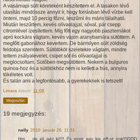
A vasárnapi sült köreteként készítettem el. A tasakon lévő
utasítás mindössze annyit ír, hogy forrásban lévő vízbe kell
önteni, majd 10 percig főzni, leszűrni és máris tálalható.
Miután leszűrtem, kevés olívaolajjal, sóval, pár csepp
citromlével ízesítettem. Míg főtt egy nagyobb paszternákot
apró kockára vágtam, kevés vajon aranybarnára sütöttem. A
megfőtt gabonához kevertem. De bármilyen sült zöldség
feldobja szerintem. Sütötököt szeletekre vágtam, mindre
tettem zsályalevelet, csipet sót és olívaolajjal is
meglocsoltam. Sütőben megsütöttem. Nekem a bulguros
quinoa-hoz és a sütötökhöz nem is kellett a hús, annyira
tökéletes volt.
És talán ami a legfontosabb, a gyerekeknek is tetszett!
Limara
dátum:
11:08
Megosztás
19 megjegyzés:
nelly
2010. január 26. 11:31
Hm.... de jól néz ki!!!! És most egy kis off-ot írok!DDDD