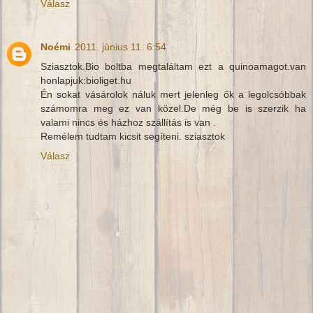
Válasz
Noémi
2011. június 11. 6:54
Sziasztok.Bio boltba megtaláltam ezt a quinoamagot.van
honlapjuk:bioliget.hu
Én sokat vásárolok náluk mert jelenleg ők a legolcsóbbak
számomra meg ez van közel.De még be is szerzik ha
valami nincs és házhoz szállítás is van .
Remélem tudtam kicsit segíteni. sziasztok
Válasz