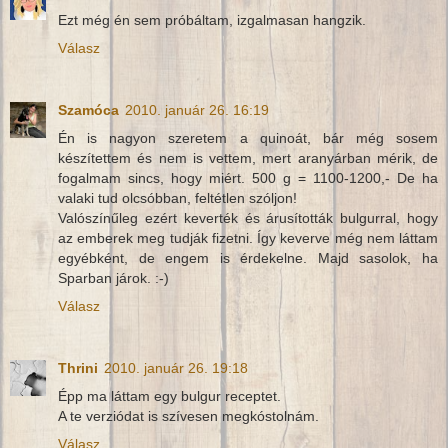
Ezt még én sem próbáltam, izgalmasan hangzik.
Válasz
Szamóca
2010. január 26. 16:19
Én is nagyon szeretem a quinoát, bár még sosem
készítettem és nem is vettem, mert aranyárban mérik, de
fogalmam sincs, hogy miért. 500 g = 1100-1200,- De ha
valaki tud olcsóbban, feltétlen szóljon!
Valószínűleg ezért keverték és árusították bulgurral, hogy
az emberek meg tudják fizetni. Így keverve még nem láttam
egyébként, de engem is érdekelne. Majd sasolok, ha
Sparban járok. :-)
Válasz
Thrini
2010. január 26. 19:18
Épp ma láttam egy bulgur receptet.
A te verziódat is szívesen megkóstolnám.
Válasz