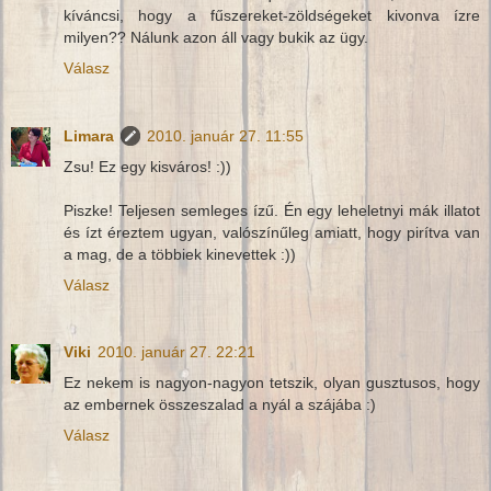
kíváncsi, hogy a fűszereket-zöldségeket kivonva ízre
milyen?? Nálunk azon áll vagy bukik az ügy.
Válasz
Limara
2010. január 27. 11:55
Zsu! Ez egy kisváros! :))
Piszke! Teljesen semleges ízű. Én egy leheletnyi mák illatot
és ízt éreztem ugyan, valószínűleg amiatt, hogy pirítva van
a mag, de a többiek kinevettek :))
Válasz
Viki
2010. január 27. 22:21
Ez nekem is nagyon-nagyon tetszik, olyan gusztusos, hogy
az embernek összeszalad a nyál a szájába :)
Válasz