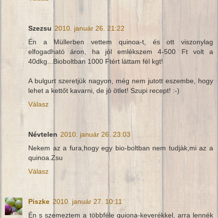
Szezsu
2010. január 26. 21:22
Én a Müllerben vettem quinoa-t, és ott viszonylag
elfogadható áron, ha jól emlékszem 4-500 Ft volt a
40dkg...Bioboltban 1000 Ftért láttam fél kgt!
A bulgurt szeretjük nagyon, még nem jutott eszembe, hogy
lehet a kettőt kavarni, de jó ötlet! Szupi recept! :-)
Válasz
Névtelen
2010. január 26. 23:03
Nekem az a fura,hogy egy bio-boltban nem tudjàk,mi az a
quinoa.Zsu
Válasz
Piszke
2010. január 27. 10:11
Én s szemeztem a többféle quiona-keverékkel, arra lennék