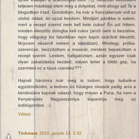
teljesen másképp élem meg a dolgokat, mint ahogy azt Te a
blogodban írtad. Gondoltam, ha már a franciakenyér volt az
utolsó nálad, én azzal kezdem. Mindjárt pánikba is estem,
mert a recept szerint nem kell bele cukor! Én azt hittem,
minden élesztős dologba kell cukor (arról nem is beszélve,
hogy világvégi kis falunkban nem kapni szárított élesztőt,
férjuram vásárolt nekem a városban). Mindegy, próba-
szerencse, beizzítottam a masinát, mindent bepakoltam a
recept szerint. Lestem, hallgatóztam, aztán egyszer csak
olyan zakatolásba kezdett...milyen lehet a többi gép, ha
szerinted ez a típus csendes???
Hajnali háromra már meg is tudom, hogy tudunk-e
együttműködni, a kedves és hűséges olvasók pedig arra a
kérdésükre kapnak választ, hogy milyen a Pana, ha nem a
Kenyérsütés Nagyasszonya kaparintja meg az
indítógombot. :-)
Válasz
Tinkmara
2010. január 14. 2:32