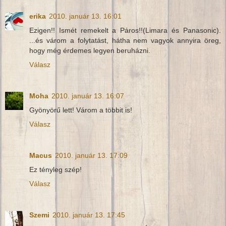
erika
2010. január 13. 16:01
Ezigen!! Ismét remekelt a Páros!!(Limara és Panasonic).
...és várom a folytatást, hátha nem vagyok annyira öreg,
hogy még érdemes legyen beruházni.
Válasz
Moha
2010. január 13. 16:07
Gyönyörű lett! Várom a többit is!
Válasz
Macus
2010. január 13. 17:09
Ez tényleg szép!
Válasz
Szemi
2010. január 13. 17:45