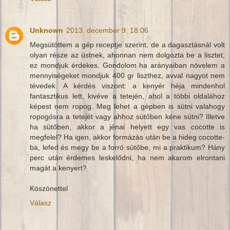
Unknown
2013. december 9. 18:06
Megsütöttem a gép receptje szerint, de a dagasztásnál volt
olyan része az üstnek, ahonnan nem dolgozta be a lisztet,
ez mondjuk érdekes. Gondolom ha arányaiban növelem a
mennyiségeket mondjuk 400 gr liszthez, avval nagyot nem
tévedek. A kérdés viszont: a kenyér héja mindenhol
fantasztikus lett, kivéve a tetején, ahol a többi oldalához
képest nem ropog. Meg lehet a gépben is sütni valahogy
ropogósra a tetejét vagy ahhoz sütőben kéne sütni? Illetve
ha sütőben, akkor a jénai helyett egy vas cocotte is
megfelel? Ha igen, akkor formázás után be a hideg cocotte-
ba, lefed és megy be a forró sütőbe, mi a praktikum? Hány
perc után érdemes leskelődni, ha nem akarom elrontani
magát a kenyert?
Köszönettel
Válasz