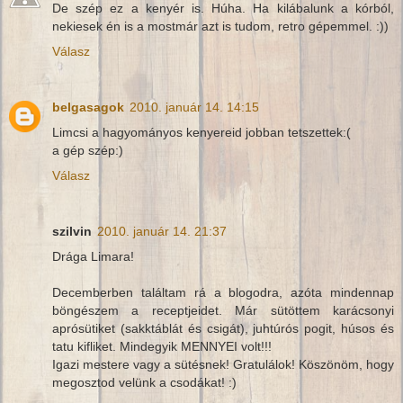
De szép ez a kenyér is. Húha. Ha kilábalunk a kórból,
nekiesek én is a mostmár azt is tudom, retro gépemmel. :))
Válasz
belgasagok
2010. január 14. 14:15
Limcsi a hagyományos kenyereid jobban tetszettek:(
a gép szép:)
Válasz
szilvin
2010. január 14. 21:37
Drága Limara!
Decemberben találtam rá a blogodra, azóta mindennap
böngészem a receptjeidet. Már sütöttem karácsonyi
aprósütiket (sakktáblát és csigát), juhtúrós pogit, húsos és
tatu kifliket. Mindegyik MENNYEI volt!!!
Igazi mestere vagy a sütésnek! Gratulálok! Köszönöm, hogy
megosztod velünk a csodákat! :)