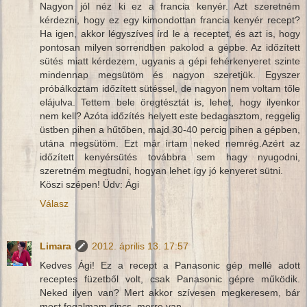
Nagyon jól néz ki ez a francia kenyér. Azt szeretném
kérdezni, hogy ez egy kimondottan francia kenyér recept?
Ha igen, akkor légyszíves írd le a receptet, és azt is, hogy
pontosan milyen sorrendben pakolod a gépbe. Az időzített
sütés miatt kérdezem, ugyanis a gépi fehérkenyeret szinte
mindennap megsütöm és nagyon szeretjük. Egyszer
próbálkoztam időzített sütéssel, de nagyon nem voltam tőle
elájulva. Tettem bele öregtésztát is, lehet, hogy ilyenkor
nem kell? Azóta időzítés helyett este bedagasztom, reggelig
üstben pihen a hűtőben, majd 30-40 percig pihen a gépben,
utána megsütöm. Ezt már írtam neked nemrég.Azért az
időzített kenyérsütés továbbra sem hagy nyugodni,
szeretném megtudni, hogyan lehet így jó kenyeret sütni.
Köszi szépen! Üdv: Ági
Válasz
Limara
2012. április 13. 17:57
Kedves Ági! Ez a recept a Panasonic gép mellé adott
receptes füzetből volt, csak Panasonic gépre működik.
Neked ilyen van? Mert akkor szívesen megkeresem, bár
most fogalmam sincs, merre van...