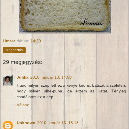
Limara
dátum:
14:39
Megosztás
29 megjegyzés:
Julika
2010. január 13. 14:50
Húúú milyen szép lett ez a kenyérkéd is. Látszik a szeleten,
hogy milyen pihe-puha, ide érzem az illatát. Tényleg
csodálatos ez a gép !
Válasz
Unknown
2010. január 13. 15:18