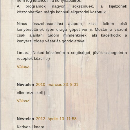
nem fog letáncolni a konyhapultról.
A programok nagyon sokszínűek, a kijelzőnek
köszönhetően mégis könnyű eligazodni közöttük.
Nincs összehasonlítási alapom, kicsit féltem első
kenyérsütőnek ilyen drága gépet venni. Mostanra viszont
csak ajánlani tudom mindenkinek, aki kacérkodik a
kenyérsütőgép vásárlás gondolatával.
Limara, Neked köszönöm a segítséget, jövök csipegetni a
receptek közül! :-)
Válasz
Névtelen
2010. március 23. 9:01
ellenorizni kell:)
Válasz
Névtelen
2012. április 13. 11:58
Kedves Limara!