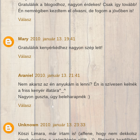
Gratulálok a blogodhoz, nagyon érdekes! Csak így tovább!
Én nemrégiben kezdtem el olvasni, de fogom a jövőben is!
Válasz
Mary
2010. január 13. 19:41
Gratulálok kenyérkédhez nagyon szép lett!
Válasz
Araniel
2010. január 13. 21:41
Nem akarsz az én anyukám is lenni? Én is szívesen kelnék
a friss kenyér illatára^_^
Nagyon guszta, úgy beleharapnék :)
Válasz
Unknown
2010. január 13. 23:33
Köszi Limara, már írtam is! (affene, hogy nem dekkolsz
éjnek évadján a számítógép előtt ;-)). Abszolút kezdőként