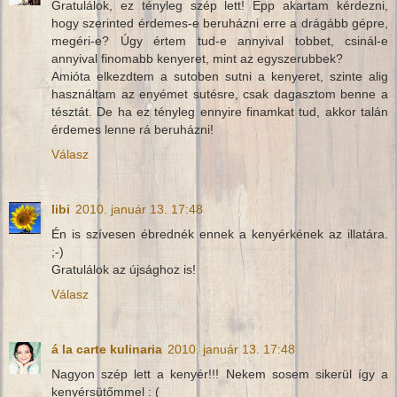
Gratulálok, ez tényleg szép lett! Épp akartam kérdezni,
hogy szerinted érdemes-e beruházni erre a drágább gépre,
megéri-e? Úgy értem tud-e annyival tobbet, csinál-e
annyival finomabb kenyeret, mint az egyszerubbek?
Amióta elkezdtem a sutoben sutni a kenyeret, szinte alig
használtam az enyémet sutésre, csak dagasztom benne a
tésztát. De ha ez tényleg ennyire finamkat tud, akkor talán
érdemes lenne rá beruházni!
Válasz
libi
2010. január 13. 17:48
Én is szívesen ébrednék ennek a kenyérkének az illatára.
;-)
Gratulálok az újsághoz is!
Válasz
á la carte kulinaria
2010. január 13. 17:48
Nagyon szép lett a kenyér!!! Nekem sosem sikerül így a
kenyérsütőmmel : (