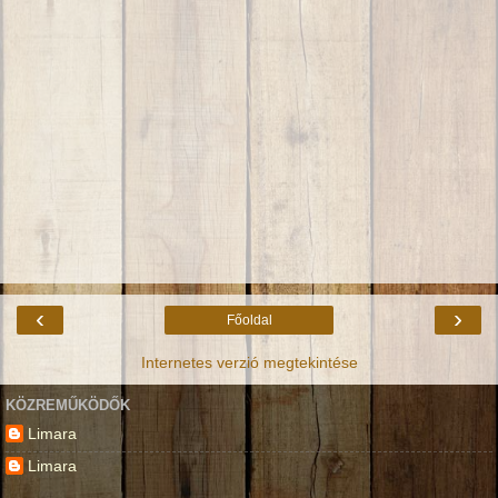
‹
›
Főoldal
Internetes verzió megtekintése
KÖZREMŰKÖDŐK
Limara
Limara