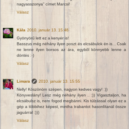
nagyasszonya" címet Marcsi!
Válasz
Kála
2010. január 13. 15:48
Gyönyörű lett ez a kenyér is!
Basszus még néhány ilyen poszt és elcsábulok én is... Csak
ne lenne ilyen borsos az ára, egyből könnyebb lenne a
döntés :-)
Válasz
Limara
2010. január 13. 15:55
Nelly! Köszönöm szépen, nagyon kedves vagy! :))
Könyveslány! Lesz még néhány ilyen .. :)) Vígasztaljon, ha
elcsábulsz is, nem fogod megbánni. Kis túlzással olyan ez a
gép a többihez képest, mintha trabantot hasonlítanál össze
jaguárral :)))
Válasz