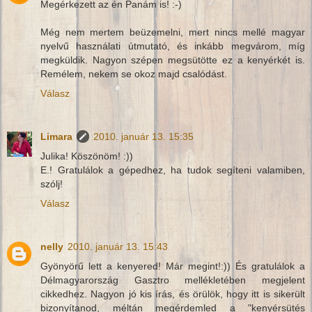
Megérkezett az én Panám is! :-)
Még nem mertem beüzemelni, mert nincs mellé magyar
nyelvű használati útmutató, és inkább megvárom, míg
megküldik. Nagyon szépen megsütötte ez a kenyérkét is.
Remélem, nekem se okoz majd csalódást.
Válasz
Limara
2010. január 13. 15:35
Julika! Köszönöm! :))
E.! Gratulálok a gépedhez, ha tudok segíteni valamiben,
szólj!
Válasz
nelly
2010. január 13. 15:43
Gyönyörű lett a kenyered! Már megint!:)) És gratulálok a
Délmagyarország Gasztro mellékletében megjelent
cikkedhez. Nagyon jó kis írás, és örülök, hogy itt is sikerült
bizonyítanod, méltán megérdemled a "kenyérsütés