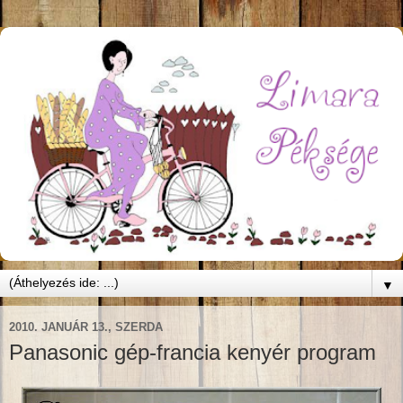
▼
2010. JANUÁR 13., SZERDA
Panasonic gép-francia kenyér program