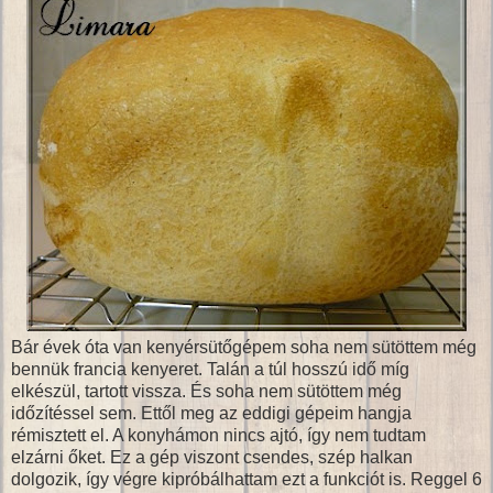
Bár évek óta van kenyérsütőgépem soha nem sütöttem még
bennük francia kenyeret. Talán a túl hosszú idő míg
elkészül, tartott vissza. És soha nem sütöttem még
időzítéssel sem. Ettől meg az eddigi gépeim hangja
rémisztett el. A konyhámon nincs ajtó, így nem tudtam
elzárni őket. Ez a gép viszont csendes, szép halkan
dolgozik, így végre kipróbálhattam ezt a funkciót is. Reggel 6