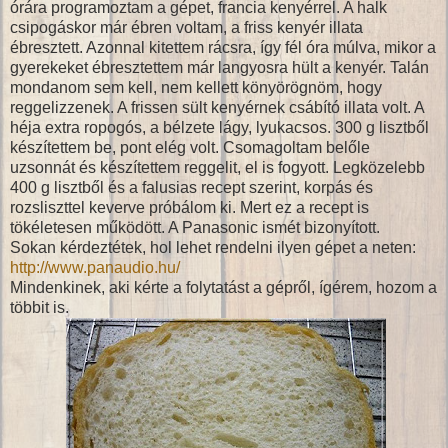
órára programoztam a gépet, francia kenyérrel. A halk
csipogáskor már ébren voltam, a friss kenyér illata
ébresztett. Azonnal kitettem rácsra, így fél óra múlva, mikor a
gyerekeket ébresztettem már langyosra hült a kenyér. Talán
mondanom sem kell, nem kellett könyörögnöm, hogy
reggelizzenek. A frissen sült kenyérnek csábító illata volt. A
héja extra ropogós, a bélzete lágy, lyukacsos. 300 g lisztből
készítettem be, pont elég volt. Csomagoltam belőle
uzsonnát és készítettem reggelit, el is fogyott. Legközelebb
400 g lisztből és a falusias recept szerint, korpás és
rozsliszttel keverve próbálom ki. Mert ez a recept is
tökéletesen működött. A Panasonic ismét bizonyított.
Sokan kérdeztétek, hol lehet rendelni ilyen gépet a neten:
http://www.panaudio.hu/
Mindenkinek, aki kérte a folytatást a gépről, ígérem, hozom a
többit is.