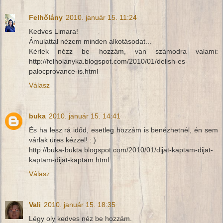
Felhőlány
2010. január 15. 11:24
Kedves Limara!
Ámulattal nézem minden alkotásodat...
Kérlek nézz be hozzám, van számodra valami:
http://felholanyka.blogspot.com/2010/01/delish-es-
palocprovance-is.html
Válasz
buka
2010. január 15. 14:41
És ha lesz rá időd, esetleg hozzám is benézhetnél, én sem
várlak üres kézzel! : )
http://buka-bukta.blogspot.com/2010/01/dijat-kaptam-dijat-
kaptam-dijat-kaptam.html
Válasz
Vali
2010. január 15. 18:35
Légy oly kedves néz be hozzám.