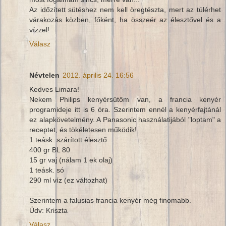
Az időzített sütéshez nem kell öregtészta, mert az túlérhet
várakozás közben, főként, ha összeér az élesztővel és a
vízzel!
Válasz
Névtelen
2012. április 24. 16:56
Kedves Limara!
Nekem Philips kenyérsütőm van, a francia kenyér
programideje itt is 6 óra. Szerintem ennél a kenyérfajtánál
ez alapkövetelmény. A Panasonic használatijából "loptam" a
receptet, és tökéletesen működik!
1 teásk. szárított élesztő
400 gr BL 80
15 gr vaj (nálam 1 ek olaj)
1 teásk. só
290 ml víz (ez változhat)
Szerintem a falusias francia kenyér még finomabb.
Üdv: Kriszta
Válasz