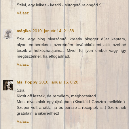
Szilvi, egy lelkes - kezdő - sütögető rajongód :)
Válasz
mágika
2010. január 14. 21:38
Szia, egy blog olvasómtól kreatív blogger díjat kaptam,
olyan embereknek szeretném továbbküldeni akik szebbé
teszik a hétköznapjaimat. Mivel Te ilyen ember vagy, így
megtisztelnél, ha elfogadnád.
Válasz
Ms. Poppy
2010. január 15. 0:20
Szia!
Kicsit off leszek, de remélem, megbocsátod.
Most olvastalak egy újságban (Kisalföld Gasztro melléklet).
Szuper volt a cikk, na és persze a receptek is.:) Szeretnék
gratulálni a sikeredhez!
Válasz