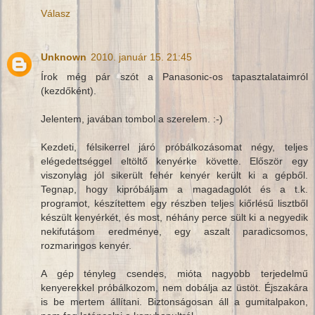
Válasz
Unknown
2010. január 15. 21:45
Írok még pár szót a Panasonic-os tapasztalataimról
(kezdőként).
Jelentem, javában tombol a szerelem. :-)
Kezdeti, félsikerrel járó próbálkozásomat négy, teljes
elégedettséggel eltöltő kenyérke követte. Először egy
viszonylag jól sikerült fehér kenyér került ki a gépből.
Tegnap, hogy kipróbáljam a magadagolót és a t.k.
programot, készítettem egy részben teljes kiőrlésű lisztből
készült kenyérkét, és most, néhány perce sült ki a negyedik
nekifutásom eredménye, egy aszalt paradicsomos,
rozmaringos kenyér.
A gép tényleg csendes, mióta nagyobb terjedelmű
kenyerekkel próbálkozom, nem dobálja az üstöt. Éjszakára
is be mertem állítani. Biztonságosan áll a gumitalpakon,