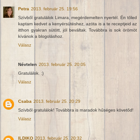
Petra
2013. február 25. 19:56
Szívből gratulálok Limara, megérdemelten nyertél. Én tőled
kaptam kedvet a kenyérsütéshez, azóta is a te receptjeid az
itthon gyakran sütött, jól beváltak. Továbbra is sok örömöt
kívánok a blogoláshoz.
Válasz
Névtelen
2013. február 25. 20:05
Gratulálok. :)
Válasz
Csaba
2013. február 25. 20:29
Szívből gratulálok! Továbbra is maradok hűséges követőd!
Válasz
ILDIKO
2013. február 25. 20:32