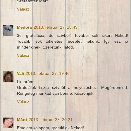
Szeretettel: Márti
Válasz
Medora
2013. február 27. 18:49
36. gratuláció, de szívből! További sok sikert Neked!
További sok tökéletes receptet nekünk. Így lesz jó
mindenkinek. Szeretünk, látod.
Válasz
Vali
2013. február 27. 19:46
Limarám!
Gratulálok tiszta szívből a helyezéshez. Megérdemled.
Rengeteg munkád van benne. Köszönjük.
Válasz
Márti
2013. február 28. 20:21
Emelem kalapom, gratulálok Neked!