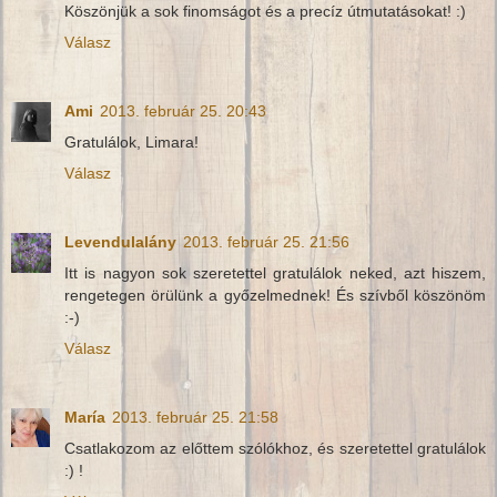
Köszönjük a sok finomságot és a precíz útmutatásokat! :)
Válasz
Ami
2013. február 25. 20:43
Gratulálok, Limara!
Válasz
Levendulalány
2013. február 25. 21:56
Itt is nagyon sok szeretettel gratulálok neked, azt hiszem,
rengetegen örülünk a győzelmednek! És szívből köszönöm
:-)
Válasz
María
2013. február 25. 21:58
Csatlakozom az előttem szólókhoz, és szeretettel gratulálok
:) !