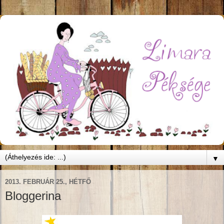
▼
2013. FEBRUÁR 25., HÉTFŐ
Bloggerina