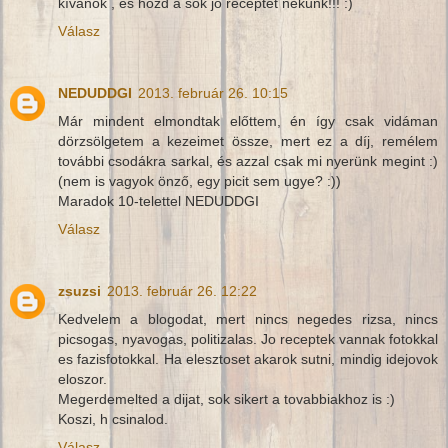
kívánok , és hozd a sok jó receptet nekünk!!! :)
Válasz
NEDUDDGI
2013. február 26. 10:15
Már mindent elmondtak előttem, én így csak vidáman
dörzsölgetem a kezeimet össze, mert ez a díj, remélem
további csodákra sarkal, és azzal csak mi nyerünk megint :)
(nem is vagyok önző, egy picit sem ugye? :))
Maradok 10-telettel NEDUDDGI
Válasz
zsuzsi
2013. február 26. 12:22
Kedvelem a blogodat, mert nincs negedes rizsa, nincs
picsogas, nyavogas, politizalas. Jo receptek vannak fotokkal
es fazisfotokkal. Ha elesztoset akarok sutni, mindig idejovok
eloszor.
Megerdemelted a dijat, sok sikert a tovabbiakhoz is :)
Koszi, h csinalod.
Válasz