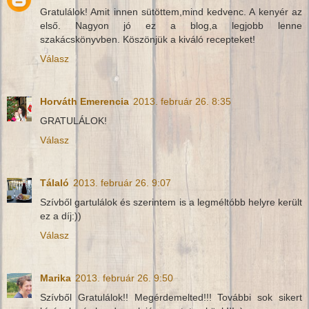
Gratulálok! Amit innen sütöttem,mind kedvenc. A kenyér az
első. Nagyon jó ez a blog,a legjobb lenne
szakácskönyvben. Köszönjük a kiváló recepteket!
Válasz
Horváth Emerencia
2013. február 26. 8:35
GRATULÁLOK!
Válasz
Tálaló
2013. február 26. 9:07
Szívből gartulálok és szerintem is a legméltóbb helyre került
ez a díj:))
Válasz
Marika
2013. február 26. 9:50
Szívből Gratulálok!! Megérdemelted!!! További sok sikert