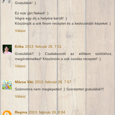
Gratulálok! :)
Ez már járt Neked! :)
Végre egy díj a helyére került! :)
Köszönjük a sok finom receptet és a kedvcsináló képeket :)
Válasz
Erika
2013. február 26. 7:51
Gratulálok!! :) Csatlakozom az előttem szólókhoz,
megérdemelted! Köszönöm a sok csodás receptet! :)
Válasz
Mázsa Viki
2013. február 26. 7:57
Számomra nem meglepetés! ;) Szeretettel gratulálok!!!
Válasz
Regina
2013. február 26. 8:04