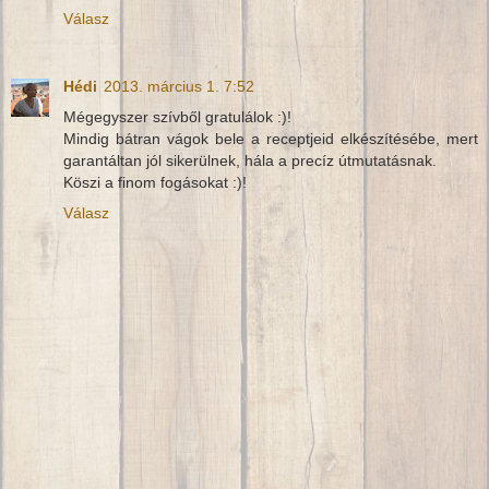
Válasz
Hédi
2013. március 1. 7:52
Mégegyszer szívből gratulálok :)!
Mindig bátran vágok bele a receptjeid elkészítésébe, mert
garantáltan jól sikerülnek, hála a precíz útmutatásnak.
Köszi a finom fogásokat :)!
Válasz