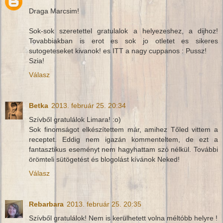
Draga Marcsim!
Sok-sok szeretettel gratulalok a helyezeshez, a dijhoz!
Tovabbiakban is erot es sok jo otletet es sikeres
sutogeteseket kivanok! es ITT a nagy cuppanos : Pussz!
Szia!
Válasz
Betka
2013. február 25. 20:34
Szívből gratulálok Limara! :o)
Sok finomságot elkészítettem már, amihez Tőled vittem a
receptet. Eddig nem igazán kommenteltem, de ezt a
fantasztikus eseményt nem hagyhattam szó nélkül. További
örömteli sütögetést és blogolást kívánok Neked!
Válasz
Rebarbara
2013. február 25. 20:35
Szívből gratulálok! Nem is kerülhetett volna méltóbb helyre !