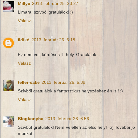
Millye
2013. február 25. 23:27
Limara, szívből gratulálok! :)
Válasz
ildikó
2013. február 26. 6:18
Ez nem volt kérdéses. I. hely. Gratulálok
Válasz
teller-cake
2013. február 26. 6:39
Szívből gratulálok a fantasztikus helyezéshez én is!! :)
Válasz
Blogkonyha
2013. február 26. 6:56
Szívből gratulálok! Nem véletlen az első hely! :o) További jó
munkát!