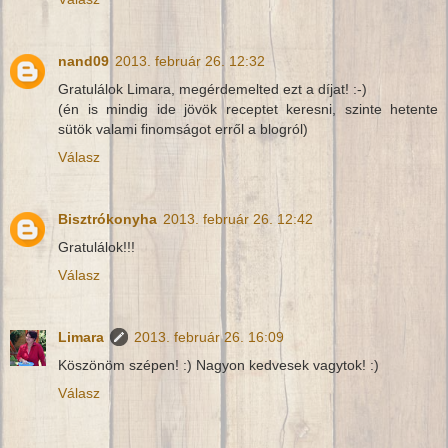
nand09
2013. február 26. 12:32
Gratulálok Limara, megérdemelted ezt a díjat! :-)
(én is mindig ide jövök receptet keresni, szinte hetente
sütök valami finomságot erről a blogról)
Válasz
Bisztrókonyha
2013. február 26. 12:42
Gratulálok!!!
Válasz
Limara
2013. február 26. 16:09
Köszönöm szépen! :) Nagyon kedvesek vagytok! :)
Válasz