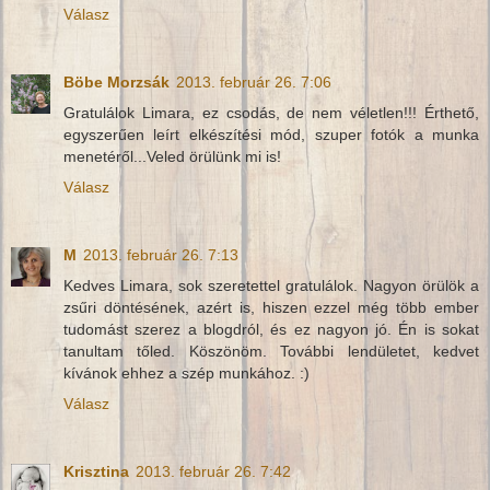
Válasz
Böbe Morzsák
2013. február 26. 7:06
Gratulálok Limara, ez csodás, de nem véletlen!!! Érthető,
egyszerűen leírt elkészítési mód, szuper fotók a munka
menetéről...Veled örülünk mi is!
Válasz
M
2013. február 26. 7:13
Kedves Limara, sok szeretettel gratulálok. Nagyon örülök a
zsűri döntésének, azért is, hiszen ezzel még több ember
tudomást szerez a blogdról, és ez nagyon jó. Én is sokat
tanultam tőled. Köszönöm. További lendületet, kedvet
kívánok ehhez a szép munkához. :)
Válasz
Krisztina
2013. február 26. 7:42