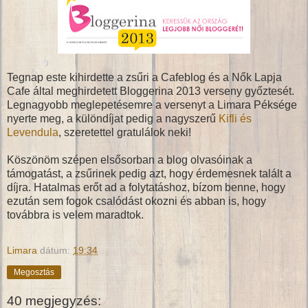
Tegnap este kihirdette a zsűri a Cafeblog és a Nők Lapja
Cafe által meghirdetett Bloggerina 2013 verseny győztesét.
Legnagyobb meglepetésemre a versenyt a Limara Péksége
nyerte meg, a különdíjat pedig a nagyszerű
Kifli és
Levendula
, szeretettel gratulálok neki!
Köszönöm szépen elsősorban a blog olvasóinak a
támogatást, a zsűrinek pedig azt, hogy érdemesnek talált a
díjra. Hatalmas erőt ad a folytatáshoz, bízom benne, hogy
ezután sem fogok csalódást okozni és abban is, hogy
továbbra is velem maradtok.
Limara
dátum:
19:34
Megosztás
40 megjegyzés: