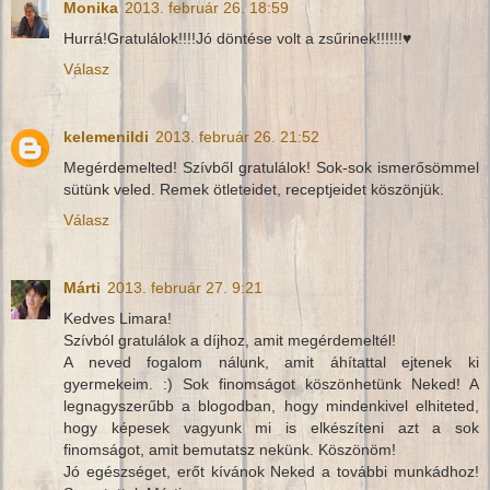
Monika
2013. február 26. 18:59
Hurrá!Gratulálok!!!!Jó döntése volt a zsűrinek!!!!!!♥
Válasz
kelemenildi
2013. február 26. 21:52
Megérdemelted! Szívből gratulálok! Sok-sok ismerősömmel
sütünk veled. Remek ötleteidet, receptjeidet köszönjük.
Válasz
Márti
2013. február 27. 9:21
Kedves Limara!
Szívból gratulálok a díjhoz, amit megérdemeltél!
A neved fogalom nálunk, amit áhítattal ejtenek ki
gyermekeim. :) Sok finomságot köszönhetünk Neked! A
legnagyszerűbb a blogodban, hogy mindenkivel elhiteted,
hogy képesek vagyunk mi is elkészíteni azt a sok
finomságot, amit bemutatsz nekünk. Köszönöm!
Jó egészséget, erőt kívánok Neked a további munkádhoz!