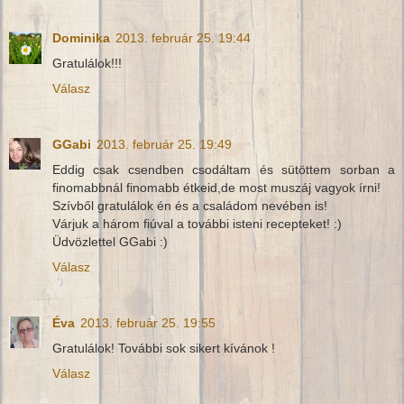
Dominika
2013. február 25. 19:44
Gratulálok!!!
Válasz
GGabi
2013. február 25. 19:49
Eddig csak csendben csodáltam és sütöttem sorban a
finomabbnál finomabb étkeid,de most muszáj vagyok írni!
Szívből gratulálok én és a családom nevében is!
Várjuk a három fiúval a további isteni recepteket! :)
Üdvözlettel GGabi :)
Válasz
Éva
2013. február 25. 19:55
Gratulálok! További sok sikert kívánok !
Válasz