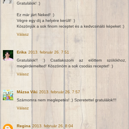
Gratulálok! :)
Ez már járt Neked! :)
Végre egy díj a helyére került! :)
Köszönjük a sok finom receptet és a kedvcsináló képeket :)
Válasz
Erika
2013. február 26. 7:51
Gratulálok!! :) Csatlakozom az előttem szólókhoz,
megérdemelted! Köszönöm a sok csodás receptet! :)
Válasz
Mázsa Viki
2013. február 26. 7:57
Számomra nem meglepetés! ;) Szeretettel gratulálok!!!
Válasz
Regina
2013. február 26. 8:04