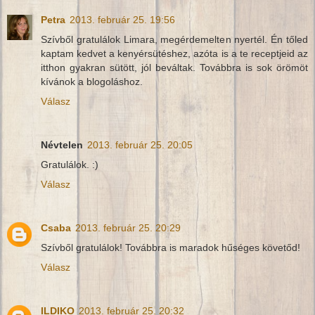
Petra
2013. február 25. 19:56
Szívből gratulálok Limara, megérdemelten nyertél. Én tőled
kaptam kedvet a kenyérsütéshez, azóta is a te receptjeid az
itthon gyakran sütött, jól beváltak. Továbbra is sok örömöt
kívánok a blogoláshoz.
Válasz
Névtelen
2013. február 25. 20:05
Gratulálok. :)
Válasz
Csaba
2013. február 25. 20:29
Szívből gratulálok! Továbbra is maradok hűséges követőd!
Válasz
ILDIKO
2013. február 25. 20:32