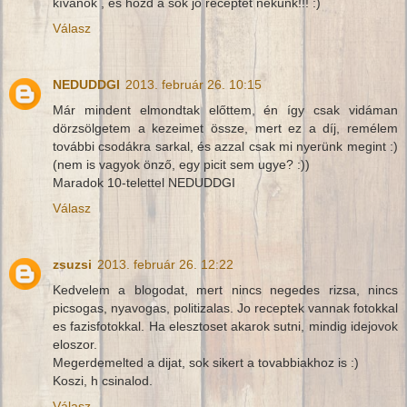
kívánok , és hozd a sok jó receptet nekünk!!! :)
Válasz
NEDUDDGI
2013. február 26. 10:15
Már mindent elmondtak előttem, én így csak vidáman
dörzsölgetem a kezeimet össze, mert ez a díj, remélem
további csodákra sarkal, és azzal csak mi nyerünk megint :)
(nem is vagyok önző, egy picit sem ugye? :))
Maradok 10-telettel NEDUDDGI
Válasz
zsuzsi
2013. február 26. 12:22
Kedvelem a blogodat, mert nincs negedes rizsa, nincs
picsogas, nyavogas, politizalas. Jo receptek vannak fotokkal
es fazisfotokkal. Ha elesztoset akarok sutni, mindig idejovok
eloszor.
Megerdemelted a dijat, sok sikert a tovabbiakhoz is :)
Koszi, h csinalod.
Válasz