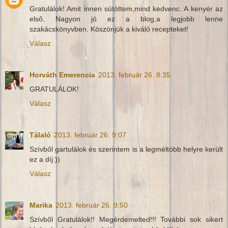
Gratulálok! Amit innen sütöttem,mind kedvenc. A kenyér az
első. Nagyon jó ez a blog,a legjobb lenne
szakácskönyvben. Köszönjük a kiváló recepteket!
Válasz
Horváth Emerencia
2013. február 26. 8:35
GRATULÁLOK!
Válasz
Tálaló
2013. február 26. 9:07
Szívből gartulálok és szerintem is a legméltóbb helyre került
ez a díj:))
Válasz
Marika
2013. február 26. 9:50
Szívből Gratulálok!! Megérdemelted!!! További sok sikert