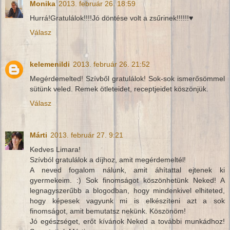
Monika
2013. február 26. 18:59
Hurrá!Gratulálok!!!!Jó döntése volt a zsűrinek!!!!!!♥
Válasz
kelemenildi
2013. február 26. 21:52
Megérdemelted! Szívből gratulálok! Sok-sok ismerősömmel
sütünk veled. Remek ötleteidet, receptjeidet köszönjük.
Válasz
Márti
2013. február 27. 9:21
Kedves Limara!
Szívból gratulálok a díjhoz, amit megérdemeltél!
A neved fogalom nálunk, amit áhítattal ejtenek ki
gyermekeim. :) Sok finomságot köszönhetünk Neked! A
legnagyszerűbb a blogodban, hogy mindenkivel elhiteted,
hogy képesek vagyunk mi is elkészíteni azt a sok
finomságot, amit bemutatsz nekünk. Köszönöm!
Jó egészséget, erőt kívánok Neked a további munkádhoz!