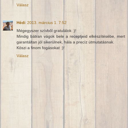
Válasz
Hédi
2013. március 1. 7:52
Mégegyszer szívből gratulálok :)!
Mindig bátran vágok bele a receptjeid elkészítésébe, mert
garantáltan jól sikerülnek, hála a precíz útmutatásnak.
Köszi a finom fogásokat :)!
Válasz