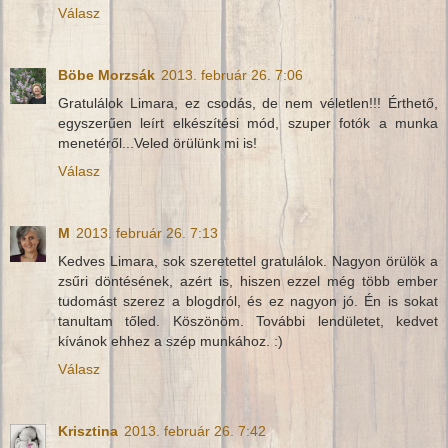
Válasz
Böbe Morzsák
2013. február 26. 7:06
Gratulálok Limara, ez csodás, de nem véletlen!!! Érthető,
egyszerűen leírt elkészítési mód, szuper fotók a munka
menetéről...Veled örülünk mi is!
Válasz
M
2013. február 26. 7:13
Kedves Limara, sok szeretettel gratulálok. Nagyon örülök a
zsűri döntésének, azért is, hiszen ezzel még több ember
tudomást szerez a blogdról, és ez nagyon jó. Én is sokat
tanultam tőled. Köszönöm. További lendületet, kedvet
kívánok ehhez a szép munkához. :)
Válasz
Krisztina
2013. február 26. 7:42