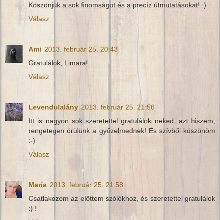
Köszönjük a sok finomságot és a precíz útmutatásokat! :)
Válasz
Ami
2013. február 25. 20:43
Gratulálok, Limara!
Válasz
Levendulalány
2013. február 25. 21:56
Itt is nagyon sok szeretettel gratulálok neked, azt hiszem,
rengetegen örülünk a győzelmednek! És szívből köszönöm
:-)
Válasz
María
2013. február 25. 21:58
Csatlakozom az előttem szólókhoz, és szeretettel gratulálok
:) !