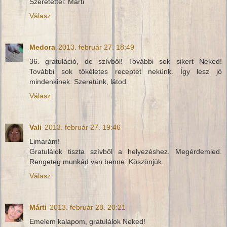
Szeretettel: Márti
Válasz
Medora
2013. február 27. 18:49
36. gratuláció, de szívből! További sok sikert Neked!
További sok tökéletes receptet nekünk. Így lesz jó
mindenkinek. Szeretünk, látod.
Válasz
Vali
2013. február 27. 19:46
Limarám!
Gratulálok tiszta szívből a helyezéshez. Megérdemled.
Rengeteg munkád van benne. Köszönjük.
Válasz
Márti
2013. február 28. 20:21
Emelem kalapom, gratulálok Neked!