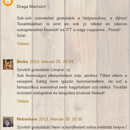
Draga Marcsim!
Sok-sok szeretettel gratulalok a helyezeshez, a dijhoz!
Tovabbiakban is erot es sok jo otletet es sikeres
sutogeteseket kivanok! es ITT a nagy cuppanos : Pussz!
Szia!
Válasz
Betka
2013. február 25. 20:34
Szívből gratulálok Limara! :o)
Sok finomságot elkészítettem már, amihez Tőled vittem a
receptet. Eddig nem igazán kommenteltem, de ezt a
fantasztikus eseményt nem hagyhattam szó nélkül. További
örömteli sütögetést és blogolást kívánok Neked!
Válasz
Rebarbara
2013. február 25. 20:35
Szívből gratulálok! Nem is kerülhetett volna méltóbb helyre !