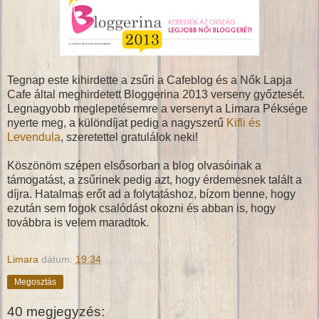
Tegnap este kihirdette a zsűri a Cafeblog és a Nők Lapja
Cafe által meghirdetett Bloggerina 2013 verseny győztesét.
Legnagyobb meglepetésemre a versenyt a Limara Péksége
nyerte meg, a különdíjat pedig a nagyszerű
Kifli és
Levendula
, szeretettel gratulálok neki!
Köszönöm szépen elsősorban a blog olvasóinak a
támogatást, a zsűrinek pedig azt, hogy érdemesnek talált a
díjra. Hatalmas erőt ad a folytatáshoz, bízom benne, hogy
ezután sem fogok csalódást okozni és abban is, hogy
továbbra is velem maradtok.
Limara
dátum:
19:34
Megosztás
40 megjegyzés: