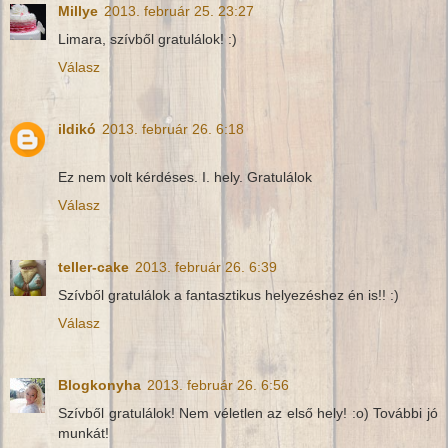
Millye
2013. február 25. 23:27
Limara, szívből gratulálok! :)
Válasz
ildikó
2013. február 26. 6:18
Ez nem volt kérdéses. I. hely. Gratulálok
Válasz
teller-cake
2013. február 26. 6:39
Szívből gratulálok a fantasztikus helyezéshez én is!! :)
Válasz
Blogkonyha
2013. február 26. 6:56
Szívből gratulálok! Nem véletlen az első hely! :o) További jó
munkát!