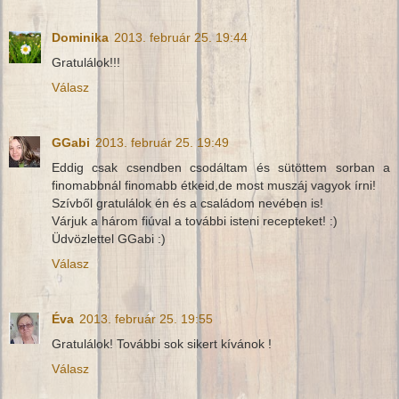
Dominika
2013. február 25. 19:44
Gratulálok!!!
Válasz
GGabi
2013. február 25. 19:49
Eddig csak csendben csodáltam és sütöttem sorban a
finomabbnál finomabb étkeid,de most muszáj vagyok írni!
Szívből gratulálok én és a családom nevében is!
Várjuk a három fiúval a további isteni recepteket! :)
Üdvözlettel GGabi :)
Válasz
Éva
2013. február 25. 19:55
Gratulálok! További sok sikert kívánok !
Válasz