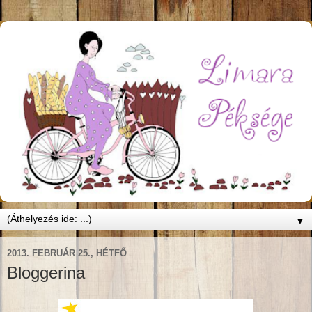
▼
2013. FEBRUÁR 25., HÉTFŐ
Bloggerina