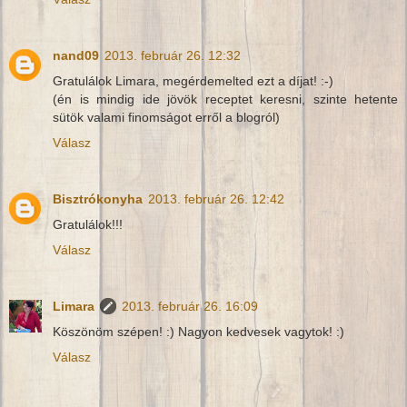
nand09
2013. február 26. 12:32
Gratulálok Limara, megérdemelted ezt a díjat! :-)
(én is mindig ide jövök receptet keresni, szinte hetente
sütök valami finomságot erről a blogról)
Válasz
Bisztrókonyha
2013. február 26. 12:42
Gratulálok!!!
Válasz
Limara
2013. február 26. 16:09
Köszönöm szépen! :) Nagyon kedvesek vagytok! :)
Válasz