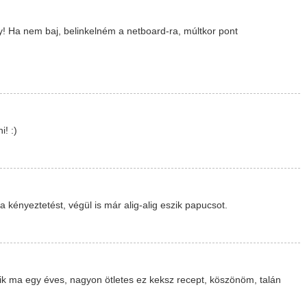
y! Ha nem baj, belinkelném a netboard-ra, múltkor pont
! :)
 kényeztetést, végül is már alig-alig eszik papucsot.
k ma egy éves, nagyon ötletes ez keksz recept, köszönöm, talán