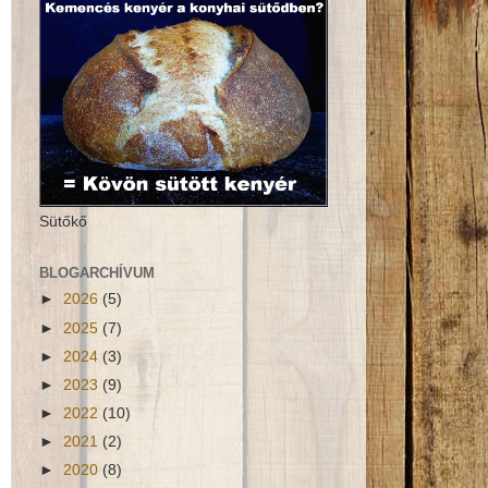
Sütőkő
BLOGARCHÍVUM
►
2026
(5)
►
2025
(7)
►
2024
(3)
►
2023
(9)
►
2022
(10)
►
2021
(2)
►
2020
(8)