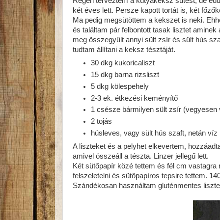
Régen terveztem a kutyakeksz sütést, de eddi
két éves lett. Persze kapott tortát is, két főzők
Ma pedig megsütöttem a kekszet is neki. Ehhe
és találtam pár felbontott tasak lisztet amin
meg összegyűlt annyi sült zsír és sült hús s
tudtam állítani a keksz tésztáját.
30 dkg kukoricaliszt
15 dkg barna rizsliszt
5 dkg kölespehely
2-3 ek. étkezési keményítő
1 csésze bármilyen sült zsír (vegyesen vo
2 tojás
húsleves, vagy sült hús szaft, netán víz
A liszteket és a pelyhet elkevertem, hozzáadta
amivel összeáll a tészta. Linzer jellegű lett.
Két sütőpapír közé tettem és fél cm vastagra 
felszeletelni és sütőpapíros tepsire tettem. 1
Szándékosan használtam gluténmentes lisztet, 