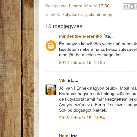
Bejegyezte:
Limara
dátum:
17:50
Címkék:
kutyakeksz
,
péksütemény
10 megjegyzés:
mindentbele-eraniko
írta...
Én nagyon köszönöm,valószínű nemsokára
kisérletem nekem halas keksz sütésével
nem jött be a kekszes megoldás.
2013. február 15. 18:25
Viki
írta...
Jól van ! Ennek nagyon örülök. Most m
Bertának nagyon sok boldog születésnap
de kutyatortát amit már készítettem nek
Annyira szép ez a Berta !! sokszor meg
Sok boldogságot Nektek.
2013. február 15. 18:54
Hajni
írta...