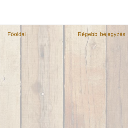
Főoldal
Régebbi bejegyzés