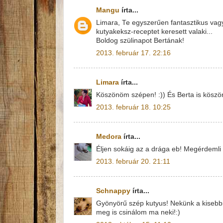
Mangu
írta...
Limara, Te egyszerűen fantasztikus vag
kutyakeksz-receptet keresett valaki...
Boldog szülinapot Bertának!
2013. február 17. 22:16
Limara
írta...
Köszönöm szépen! :)) És Berta is köszöni
2013. február 18. 10:25
Medora
írta...
Éljen sokáig az a drága eb! Megérdemli a
2013. február 20. 21:11
Schnappy
írta...
Gyönyörű szép kutyus! Nekünk a kisebbi
meg is csinálom ma neki!:)