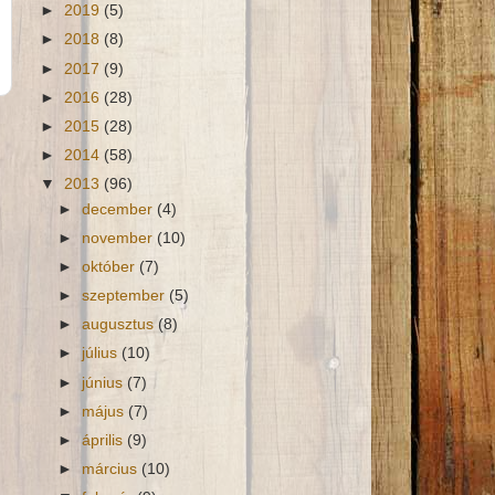
►
2019
(5)
►
2018
(8)
►
2017
(9)
►
2016
(28)
►
2015
(28)
►
2014
(58)
▼
2013
(96)
►
december
(4)
►
november
(10)
►
október
(7)
►
szeptember
(5)
►
augusztus
(8)
►
július
(10)
►
június
(7)
►
május
(7)
►
április
(9)
►
március
(10)