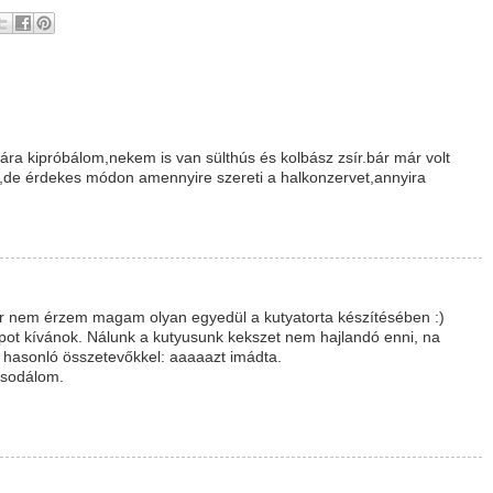
 kipróbálom,nekem is van sülthús és kolbász zsír.bár már volt
,de érdekes módon amennyire szereti a halkonzervet,annyira
ár nem érzem magam olyan egyedül a kutyatorta készítésében :)
ot kívánok. Nálunk a kutyusunk kekszet nem hajlandó enni, na
i hasonló összetevőkkel: aaaaazt imádta.
csodálom.