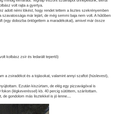
g mindig elmaradt. Tegnap viszont szülinapot ünnepeltünk, Berta
olbász volt rajta a gyertya.
z adott némi lökést, hogy rendet tettem a lisztes szekrényemben
ek a szavatossága már lejárt, de még semmi baja nem volt. A hűtőben
zaft (egy dobozba öntögettem a maradékokat), amivel már össze
lt kolbász zsír és ledarált tepertő)
m a zsiradékot és a tojásokat, valamint annyi szaftot (húslevest),
nyújtottam. Ezután kiszúrtam, de elég egy pizzavágóval is
40 fokon (légkeveréssel) kb. 40 percig sütöttem, szárítottam.
de gondolom más lisztekkel is jó lenne....