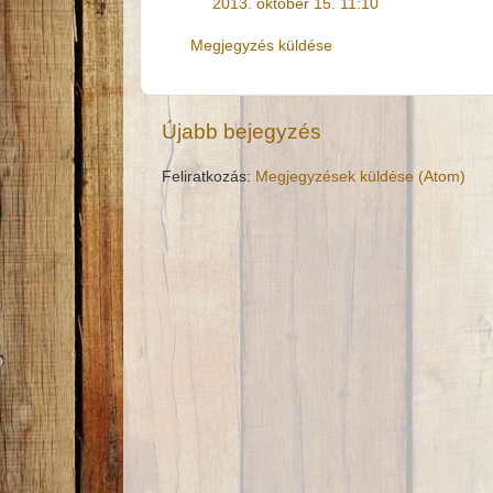
2013. október 15. 11:10
Megjegyzés küldése
Újabb bejegyzés
Feliratkozás:
Megjegyzések küldése (Atom)