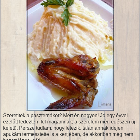
Szeretitek a paszternákot? Mert én nagyon! Jó egy évvel
ezelőtt fedeztem fel magamnak, a szerelem még egészen új
keletű. Persze tudtam, hogy létezik, talán annak idején
apukám termesztette is a kertjében, de akkoriban még nem