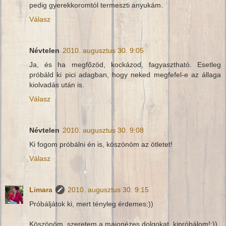
pedig gyerekkoromtól termeszti anyukám.
Válasz
Névtelen
2010. augusztus 30. 9:05
Ja, és ha megfőzöd, kockázod, fagyasztható. Esetleg
próbáld ki pici adagban, hogy neked megfefel-e az állaga
kiolvadás után is.
Válasz
Névtelen
2010. augusztus 30. 9:08
Ki fogom próbálni én is, köszönöm az ötletet!
Válasz
Limara
2010. augusztus 30. 9:15
Próbáljátok ki, mert tényleg érdemes:))
Köszönöm, szeretem a majonézes dolgokat, kipróbálom!:))