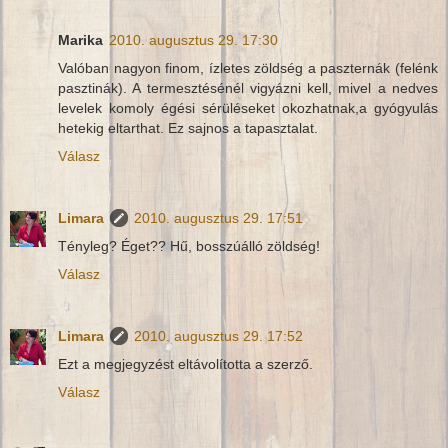
Marika
2010. augusztus 29. 17:30
Valóban nagyon finom, ízletes zöldség a paszternák (felénk
pasztinák). A termesztésénél vigyázni kell, mivel a nedves
levelek komoly égési sérüléseket okozhatnak,a gyógyulás
hetekig eltarthat. Ez sajnos a tapasztalat.
Válasz
Limara
2010. augusztus 29. 17:51
Tényleg? Éget?? Hű, bosszúálló zöldség!
Válasz
Limara
2010. augusztus 29. 17:52
Ezt a megjegyzést eltávolította a szerző.
Válasz