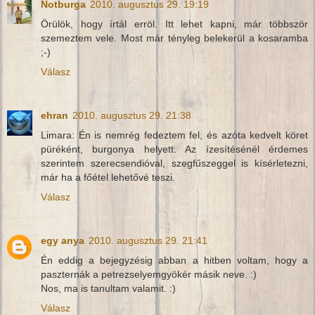
Notburga
2010. augusztus 29. 19:19
Örülök, hogy írtál erröl. Itt lehet kapni, már többször
szemeztem vele. Most már tényleg belekerül a kosaramba
;-)
Válasz
ehran
2010. augusztus 29. 21:38
Limara: Én is nemrég fedeztem fel, és azóta kedvelt köret
püréként, burgonya helyett. Az ízesítésénél érdemes
szerintem szerecsendióval, szegfűszeggel is kísérletezni,
már ha a főétel lehetővé teszi.
Válasz
egy anya
2010. augusztus 29. 21:41
Én eddig a bejegyzésig abban a hitben voltam, hogy a
paszternák a petrezselyemgyökér másik neve. :)
Nos, ma is tanultam valamit. :)
Válasz