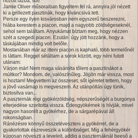
hozott lázba, sőt!
Jamie Oliver műsoraiban figyeltem fel rá, annyira jól nézett
ki a grillezett pasztinák, hogy kíváncsivá tett.
Persze egy ilyen kisvárosban nem egyszerű beszerezni,
hiába kerestem a piacon, majd a nagyobb zöldségeseknél,
sehol sem találtam. Anyukámat bíztam meg, hogy nézzen
szét a szegedi piacon. Ezután úgy jött hozzánk, hogy a
táskájában mindig volt belőle.
Mostanában már az itteni piacon is kapható, több termelőnél
is láttam. Reggel sétáltam a sorok között, egy néni futott
utánam:
Várjon már! Nem maga vásárolta tőlem a pasztinákot a
múltkor? Mondom, de, valószínűleg. Jöjjön már vissza, most
is hoztam! Megvettem az összeset, sőt ígéretet tettem, hogy
a jövő vasárnap is megveszem. Az utánpótlás úgy tünik,
biztosítva van...
A paszternák régi gyökérzöldség, népszerűségét a burgonya
elterjedése szorította vissza. Édesgyökérnek is hívják, mivel
nagyon hasonlít a gyökérhez, de a sárgarépával áll
rokonságban.
Ránézésre könnyű összetéveszteni a gyökérrel, de a
gyakorlottak észreveszik a különbséget. Míg a fehérgyökér
kúposan növeszti a leveleit, addig a paszternáknál beeső a