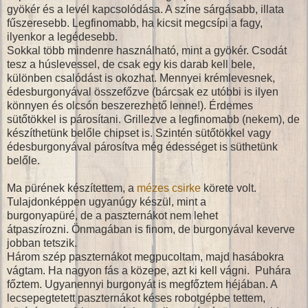
gyökér és a levél kapcsolódása. A színe sárgásabb, illata
fűszeresebb. Legfinomabb, ha kicsit megcsípi a fagy,
ilyenkor a legédesebb.
Sokkal több mindenre használható, mint a gyökér. Csodát
tesz a húslevessel, de csak egy kis darab kell bele,
különben csalódást is okozhat. Mennyei krémlevesnek,
édesburgonyával összefőzve (bárcsak ez utóbbi is ilyen
könnyen és olcsón beszerezhető lenne!). Érdemes
sütőtökkel is párosítani. Grillezve a legfinomabb (nekem), de
készíthetünk belőle chipset is. Szintén sütőtökkel vagy
édesburgonyával párosítva még édességet is süthetünk
belőle.
Ma pürének készítettem, a
mézes csirke
körete volt.
Tulajdonképpen ugyanúgy készül, mint a
burgonyapüré, de a paszternákot nem lehet
átpaszírozni. Önmagában is finom, de burgonyával keverve
jobban tetszik.
Három szép paszternákot megpucoltam, majd hasábokra
vágtam. Ha nagyon fás a közepe, azt ki kell vágni. Puhára
főztem. Ugyanennyi burgonyát is megfőztem héjában. A
lecsepegtetett paszternákot késes robotgépbe tettem,