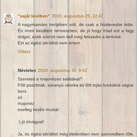
"saját levében"
2010. augusztus 29. 22:47
A nagymamám kertjében volt, de csak a húslevesbe tette.
Én most kezdtem termeszteni, de jó hogy írtad ezt a fagy
dolgot, ezek szerint nem kell még felszedni a termést.
Ezt az égési sérülést nem értem.
Válasz
Névtelen
2010. augusztus 30. 9:02
Szereted a majonézes salátákat?
Főtt pasztinák, savanyú uborka és főtt tojás kockákra vágva
bors
só
majonéz
esetleg kevés mustár
:) jó étvágyat!
Ja, és égési sérülést még életemben nem szenvedtem tőle,