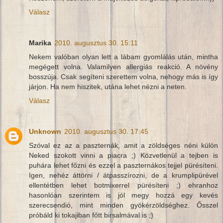
Válasz
Marika
2010. augusztus 30. 15:11
Nekem valóban olyan lett a lábam gyomlálás után, mintha
megégett volna. Valamilyen allergiás reakció. A növény
bosszúja. Csak segíteni szerettem volna, nehogy más is így
járjon. Ha nem hiszitek, utána lehet nézni a neten.
Válasz
Unknown
2010. augusztus 30. 17:45
Szóval ez az a paszternák, amit a zöldséges néni külön
Neked szokott vinni a piacra ;) Közvetlenül a tejben is
puhára lehet főzni és ezzel a paszternákos tejjel pürésíteni.
Igen, nehéz áttörni / átpasszírozni, de a krumplipürével
ellentétben lehet botmixerrel pürésíteni ;) ehranhoz
hasonlóan szerintem is jól megy hozzá egy kevés
szerecsendió, mint minden gyökérzöldséghez. Ősszel
próbáld ki tokajiban főtt birsalmával is ;)