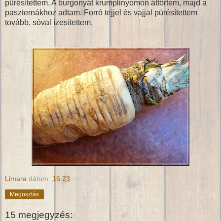
pürésítettem. A burgonyát krumplinyomón áttörtem, majd a
paszternákhoz adtam. Forró tejjel és vajjal pürésítettem
tovább, sóval ízesítettem.
Limara
dátum:
16:23
Megosztás
15 megjegyzés: