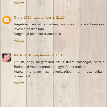
Válasz
Olgis
2010. szeptember 1. 21:17
Régebben én is termeltem, és csak hús és burgonya
levesbe használtam.
Nagyon jó ötleteket olvastam itt.
Válasz
Márti
2010. szeptember 2. 16:13
Örülök, hogy megemlíted ezt a finom zöldséget, mert a
Budapesti Vásárcsarnokban, gyökérnek árulták.
Hiába mondtam az ellenkezőjét, nem bizonyultam
hitelesnek!
Válasz