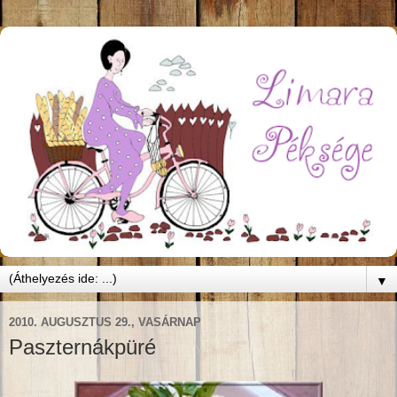
▼
2010. AUGUSZTUS 29., VASÁRNAP
Paszternákpüré