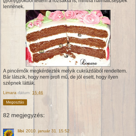
gyönygyökből tettem a rózsákra is, mintha harmatcseppek
lennének.
A pincérnők megkérdezték melyik cukrázdából rendeltem.
Bár látszik, hogy nem profi mű, de jól esett, hogy ilyen
szépnek látták.
Limara
dátum:
15:46
Megosztás
82 megjegyzés:
libi
2010. január 31. 15:52