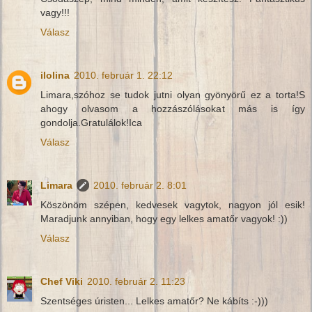
vagy!!!
Válasz
ilolina
2010. február 1. 22:12
Limara,szóhoz se tudok jutni olyan gyönyörű ez a torta!S
ahogy olvasom a hozzászólásokat más is így
gondolja.Gratulálok!Ica
Válasz
Limara
2010. február 2. 8:01
Köszönöm szépen, kedvesek vagytok, nagyon jól esik!
Maradjunk annyiban, hogy egy lelkes amatőr vagyok! :))
Válasz
Chef Viki
2010. február 2. 11:23
Szentséges úristen... Lelkes amatőr? Ne kábíts :-)))