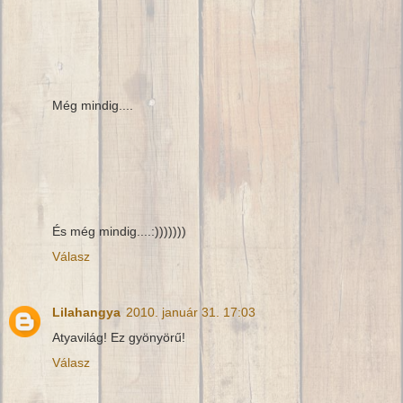
Még mindig....
És még mindig....:)))))))
Válasz
Lilahangya
2010. január 31. 17:03
Atyavilág! Ez gyönyörű!
Válasz