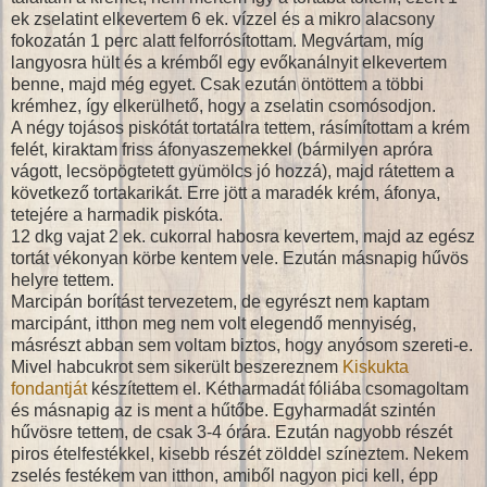
ek zselatint elkevertem 6 ek. vízzel és a mikro alacsony
fokozatán 1 perc alatt felforrósítottam. Megvártam, míg
langyosra hült és a krémből egy evőkanálnyit elkevertem
benne, majd még egyet. Csak ezután öntöttem a többi
krémhez, így elkerülhető, hogy a zselatin csomósodjon.
A négy tojásos piskótát tortatálra tettem, rásímítottam a krém
felét, kiraktam friss áfonyaszemekkel (bármilyen apróra
vágott, lecsöpögtetett gyümölcs jó hozzá), majd rátettem a
következő tortakarikát. Erre jött a maradék krém, áfonya,
tetejére a harmadik piskóta.
12 dkg vajat 2 ek. cukorral habosra kevertem, majd az egész
tortát vékonyan körbe kentem vele. Ezután másnapig hűvös
helyre tettem.
Marcipán borítást tervezetem, de egyrészt nem kaptam
marcipánt, itthon meg nem volt elegendő mennyiség,
másrészt abban sem voltam biztos, hogy anyósom szereti-e.
Mivel habcukrot sem sikerült beszereznem
Kiskukta
fondantját
készítettem el. Kétharmadát fóliába csomagoltam
és másnapig az is ment a hűtőbe. Egyharmadát szintén
hűvösre tettem, de csak 3-4 órára. Ezután nagyobb részét
piros ételfestékkel, kisebb részét zölddel színeztem. Nekem
zselés festékem van itthon, amiből nagyon pici kell, épp