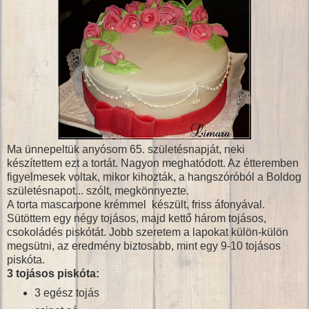
Ma ünnepeltük anyósom 65. születésnapját, neki
készítettem ezt a tortát. Nagyon meghatódott. Az étteremben
figyelmesek voltak, mikor kihozták, a hangszóróból a Boldog
születésnapot... szólt, megkönnyezte.
A torta mascarpone krémmel készült, friss áfonyával.
Sütöttem egy négy tojásos, majd kettő három tojásos,
csokoládés piskótát. Jobb szeretem a lapokat külön-külön
megsütni, az eredmény biztosabb, mint egy 9-10 tojásos
piskóta.
3 tojásos piskóta:
3 egész tojás