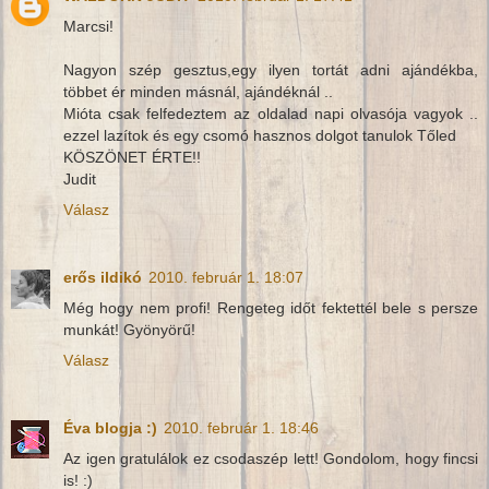
Marcsi!
Nagyon szép gesztus,egy ilyen tortát adni ajándékba,
többet ér minden másnál, ajándéknál ..
Mióta csak felfedeztem az oldalad napi olvasója vagyok ..
ezzel lazítok és egy csomó hasznos dolgot tanulok Tőled
KÖSZÖNET ÉRTE!!
Judit
Válasz
erős ildikó
2010. február 1. 18:07
Még hogy nem profi! Rengeteg időt fektettél bele s persze
munkát! Gyönyörű!
Válasz
Éva blogja :)
2010. február 1. 18:46
Az igen gratulálok ez csodaszép lett! Gondolom, hogy fincsi
is! :)