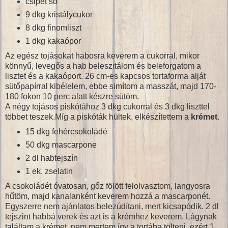
csipet só
9 dkg kristálycukor
8 dkg finomliszt
1 dkg kakaópor
Az egész tojásokat habosra keverem a cukorral, mikor
könnyű, levegős a hab beleszitálom és beleforgatom a
lisztet és a kakaóport. 26 cm-es kapcsos tortaforma alját
sütőpapírral kibélelem, ebbe simítom a masszát, majd 170-
180 fokon 10 perc alatt készre sütöm.
A négy tojásos piskótához 3 dkg cukorral és 3 dkg liszttel
többet teszek.Míg a piskóták hültek, elkészítettem a
krémet
.
15 dkg fehércsokoládé
50 dkg mascarpone
2 dl habtejszín
1 ek. zselatin
A csokoládét óvatosan, gőz fölött felolvasztom, langyosra
hűtöm, majd kanalanként keverem hozzá a mascarponét.
Egyszerre nem ajánlatos belezúdítani, mert kicsapódik. 2 dl
tejszint habbá verek és azt is a krémhez keverem. Lágynak
találtam a krémet, nem mertem így a tortába tölteni, ezért 1