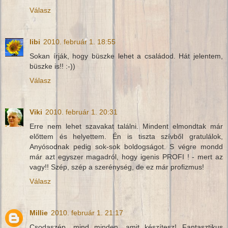
Válasz
libi
2010. február 1. 18:55
Sokan írják, hogy büszke lehet a családod. Hát jelentem,
büszke is!! :-))
Válasz
Viki
2010. február 1. 20:31
Erre nem lehet szavakat találni. Mindent elmondtak már
előttem és helyettem. Én is tiszta szívből gratulálok,
Anyósodnak pedig sok-sok boldogságot. S végre mondd
már azt egyszer magadról, hogy igenis PROFI ! - mert az
vagy!! Szép, szép a szerénység, de ez már profizmus!
Válasz
Millie
2010. február 1. 21:17
Csodaszép, mind minden, amit készítesz! Fantasztikus