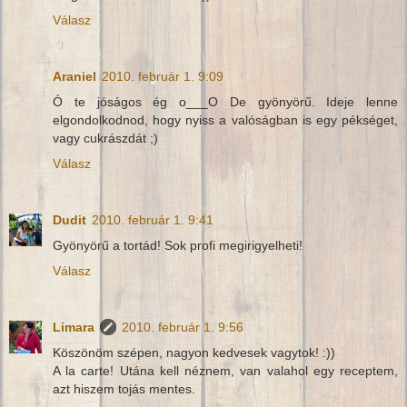
Válasz
Araniel
2010. február 1. 9:09
Ó te jóságos ég o___O De gyönyörű. Ideje lenne
elgondolkodnod, hogy nyiss a valóságban is egy pékséget,
vagy cukrászdát ;)
Válasz
Dudit
2010. február 1. 9:41
Gyönyörű a tortád! Sok profi megirigyelheti!
Válasz
Limara
2010. február 1. 9:56
Köszönöm szépen, nagyon kedvesek vagytok! :))
A la carte! Utána kell néznem, van valahol egy receptem,
azt hiszem tojás mentes.