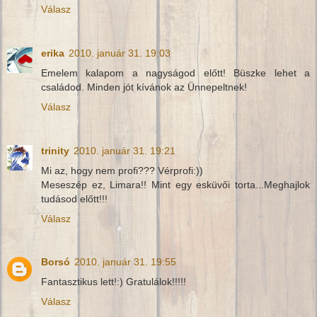
Válasz
erika
2010. január 31. 19:03
Emelem kalapom a nagyságod előtt! Büszke lehet a
családod. Minden jót kívánok az Ünnepeltnek!
Válasz
trinity
2010. január 31. 19:21
Mi az, hogy nem profi??? Vérprofi:))
Meseszép ez, Limara!! Mint egy esküvői torta...Meghajlok
tudásod előtt!!!
Válasz
Borsó
2010. január 31. 19:55
Fantasztikus lett!:) Gratulálok!!!!!
Válasz