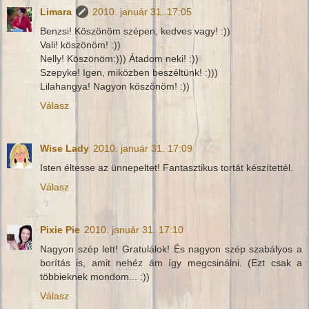
Limara
2010. január 31. 17:05
Benzsi! Köszönöm szépen, kedves vagy! :))
Vali! köszönöm! :))
Nelly! Köszönöm:))) Átadom neki! :))
Szepyke! Igen, miközben beszéltünk! :)))
Lilahangya! Nagyon köszönöm! :))
Válasz
Wise Lady
2010. január 31. 17:09
Isten éltesse az ünnepeltet! Fantasztikus tortát készítettél.
Válasz
Pixie Pie
2010. január 31. 17:10
Nagyon szép lett! Gratulálok! És nagyon szép szabályos a
borítás is, amit nehéz ám így megcsinálni. (Ezt csak a
többieknek mondom... :))
Válasz