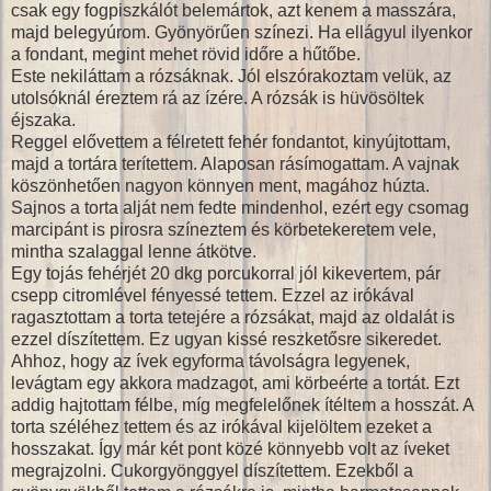
csak egy fogpiszkálót belemártok, azt kenem a masszára,
majd belegyúrom. Gyönyörűen színezi. Ha ellágyul ilyenkor
a fondant, megint mehet rövid időre a hűtőbe.
Este nekiláttam a rózsáknak. Jól elszórakoztam velük, az
utolsóknál éreztem rá az ízére. A rózsák is hüvösöltek
éjszaka.
Reggel elővettem a félretett fehér fondantot, kinyújtottam,
majd a tortára terítettem. Alaposan rásímogattam. A vajnak
köszönhetően nagyon könnyen ment, magához húzta.
Sajnos a torta alját nem fedte mindenhol, ezért egy csomag
marcipánt is pirosra színeztem és körbetekeretem vele,
mintha szalaggal lenne átkötve.
Egy tojás fehérjét 20 dkg porcukorral jól kikevertem, pár
csepp citromlével fényessé tettem. Ezzel az irókával
ragasztottam a torta tetejére a rózsákat, majd az oldalát is
ezzel díszítettem. Ez ugyan kissé reszketősre sikeredet.
Ahhoz, hogy az ívek egyforma távolságra legyenek,
levágtam egy akkora madzagot, ami körbeérte a tortát. Ezt
addig hajtottam félbe, míg megfelelőnek ítéltem a hosszát. A
torta széléhez tettem és az irókával kijelöltem ezeket a
hosszakat. Így már két pont közé könnyebb volt az íveket
megrajzolni. Cukorgyönggyel díszítettem. Ezekből a