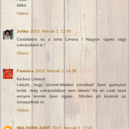
Ildikó
Válasz
Julika
2010. február 1. 12:40
Csodálatos ez a torta Limara ! Nagyon ügyes vagy
cukrászként is !
Válasz
Famulus
2010. február 1. 14:38
Kedves Limara!
Látszik, hogy szívvel-lélekkel csináltad! Ilyen gyönyörű
tortát, még cukrászdában sem láttam! Ha én csak tized
ennyire lennék ilyen ügyes... Minden jót kívánok az
ünnepeltnek is!
Válasz
WALDORN JUDIT
2010. február 1. 17:41