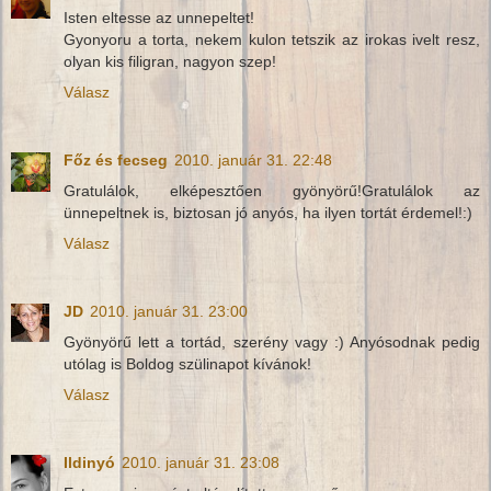
Isten eltesse az unnepeltet!
Gyonyoru a torta, nekem kulon tetszik az irokas ivelt resz,
olyan kis filigran, nagyon szep!
Válasz
Főz és fecseg
2010. január 31. 22:48
Gratulálok, elképesztően gyönyörű!Gratulálok az
ünnepeltnek is, biztosan jó anyós, ha ilyen tortát érdemel!:)
Válasz
JD
2010. január 31. 23:00
Gyönyörű lett a tortád, szerény vagy :) Anyósodnak pedig
utólag is Boldog szülinapot kívánok!
Válasz
Ildinyó
2010. január 31. 23:08