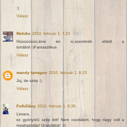
:)
Válasz
Mehike
2010. február 1. 7:23
Húúúúúúúú,énis én is,szeretnék ebből a
tortából:-)Fantasztikus
Válasz
mandy tarragon
2010. február 1. 8:23
Juj, de szép :)
Válasz
Felhőlány
2010. február 1. 8:39
Limara,
ez gyönyörű szép lett! Nem csodálom, hogy nagy volt a
meghatódás! Gratulálok! :))