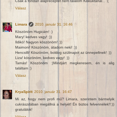
Csak a fondan alapreceptet nem találom Kiskuktánál... :(
Válasz
Limara
2010. január 31. 16:46
Köszönöm Hugicám! :)
Mary! kedves vagy! :))
Ildikó! Nagyon köszönöm! :))
Maimoni! Köszönöm, átadom neki! :))
Hencsilli! Köszönöm, boldog szülinapot az ünnepeltnek! :))
Liza! köszönöm, kedves vagy! :))
Tamás! Köszönöm :)Mindjárt megkeresem, én is alig
találtam :)
Válasz
KryaSpirit
2010. január 31. 16:47
Mi az, hogy nem profi mű? Limara, szerintem bármelyik
cukrászdában megállná a helyét! Én biztos felvennélek!!:))
gratulálok!
Válasz