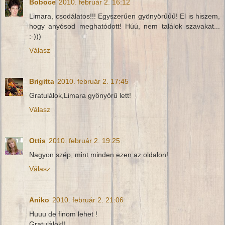
Boboce
2010. február 2. 16:12
Limara, csodálatos!!! Egyszerűen gyönyörűűű! El is hiszem,
hogy anyósod meghatódott! Húú, nem találok szavakat...
:-)))
Válasz
Brigitta
2010. február 2. 17:45
Gratulálok,Limara gyönyörű lett!
Válasz
Ottis
2010. február 2. 19:25
Nagyon szép, mint minden ezen az oldalon!
Válasz
Aniko
2010. február 2. 21:06
Huuu de finom lehet !
Gratulàlok!!