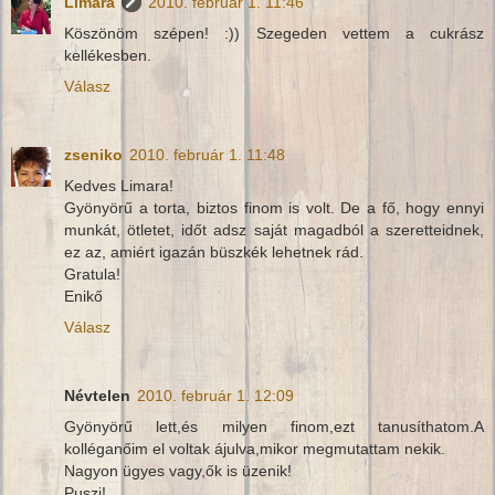
Limara
2010. február 1. 11:46
Köszönöm szépen! :)) Szegeden vettem a cukrász
kellékesben.
Válasz
zseniko
2010. február 1. 11:48
Kedves Limara!
Gyönyörű a torta, biztos finom is volt. De a fő, hogy ennyi
munkát, ötletet, időt adsz saját magadból a szeretteidnek,
ez az, amiért igazán büszkék lehetnek rád.
Gratula!
Enikő
Válasz
Névtelen
2010. február 1. 12:09
Gyönyörű lett,és milyen finom,ezt tanusíthatom.A
kolléganőim el voltak ájulva,mikor megmutattam nekik.
Nagyon ügyes vagy,ők is üzenik!
Puszi!