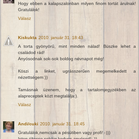
Hogy ebben a kalapszalonban milyen finom tortát árulnak!
Gratulálok!
Válasz
Kiskukta
2010. január 31. 18:43
A torta gyönyörű, mint minden nálad! Büszke lehet a
családod rád!
Anyósodnak sok-sok boldog névnapot még!
Köszi a linket, ugrásszerűen megemelkedett a
nézettségem:))
Tamásnak üzenem, hogy a tartalomjegyzékben az
alapreceptek közt megtalálja:).
Válasz
Andi/cuki
2010. január 31. 18:45
Gratulálok,nemcsak a pésütiben vagy profi!:-)))
Isten éltesse sokáig kedves anyósod!:-))