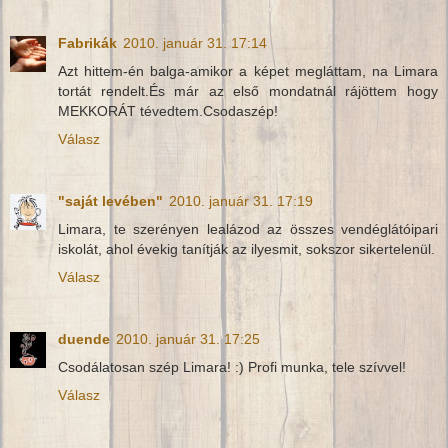
Fabrikák
2010. január 31. 17:14
Azt hittem-én balga-amikor a képet megláttam, na Limara
tortát rendelt.És már az első mondatnál rájöttem hogy
MEKKORÁT tévedtem.Csodaszép!
Válasz
"saját levében"
2010. január 31. 17:19
Limara, te szerényen lealázod az összes vendéglátóipari
iskolát, ahol évekig tanítják az ilyesmit, sokszor sikertelenül.
Válasz
duende
2010. január 31. 17:25
Csodálatosan szép Limara! :) Profi munka, tele szívvel!
Válasz