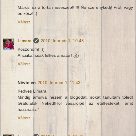
Marcsi ez a torta meseszép!!!!!! Ne szerénykedj! Profi vagy
és kész! :)
Válasz
Limara
2010. február 1. 10:43
Köszönöm! :))
Ancsika! csak lelkes amatőr! :)))
Válasz
Névtelen
2010. február 1. 11:43
Kedves Limara!
Mindig ámulva nézem a blogodat, sokat tanultam tőled!
Gratulálok Neked!Hol vásárolod az ételfestéket, amit
használsz?
Válasz