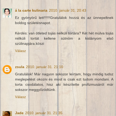
á la carte kulinaria
2010. január 31. 20:43
Ez gyönyörű lett!!!!!!Gratulálok hozzá és az ünnepeltnek
boldog születésnapot.
Kérdés: van ötleted tojás nélküli tortára? Két hét múlva tojás
nélküli tortát kellene sütnöm a kislányom első
szülinapjára.köszi
Válasz
zsula
2010. január 31. 21:10
Gratulálok! Már nagyon sokszor leírtam, hogy mindig tudsz
meglepetést okozni és most is csak ezt tudom mondani. A
torta csodálatos, hisz aki készítette profizmusáról már
sokszor meggyőzödtünk.
Válasz
Jade
2010. január 31. 21:35