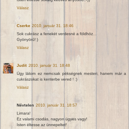
Válasz
Cserke
2010. január 31. 18:46
Sok cukrász a fenekét verdesné a földhöz...
Gyönyörű!:)
Válasz
Judit
2010. január 31. 18:48
Úgy látom ez nemcsak pékségnek mesteri, hanem már a
cukrászokat is kenterbe vered ! :)
Válasz
Névtelen
2010. január 31. 18:57
Limara!
Ez valami csodás, nagyon ügyes vagy!
Isten éltesse az ünnepeltet!