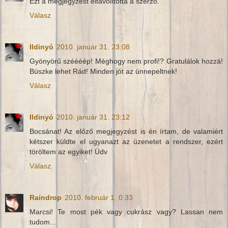
Ezt a megjegyzést eltávolította a szerző.
Válasz
Ildinyó
2010. január 31. 23:08
Gyönyörű széééép! Méghogy nem profi!? Gratulálok hozzá!
Büszke lehet Rád! Minden jót az ünnepeltnek!
Válasz
Ildinyó
2010. január 31. 23:12
Bocsánat! Az előző megjegyzést is én írtam, de valamiért
kétszer küldte el ugyanazt az üzenetet a rendszer, ezért
töröltem az egyiket! Üdv
Válasz
Raindrop
2010. február 1. 0:33
Marcsi! Te most pék vagy cukrász vagy? Lassan nem
tudom...