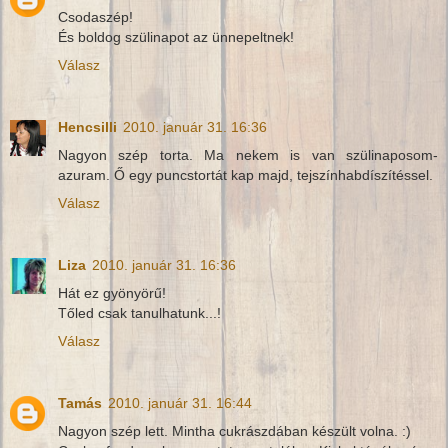
Csodaszép!
És boldog szülinapot az ünnepeltnek!
Válasz
Hencsilli
2010. január 31. 16:36
Nagyon szép torta. Ma nekem is van szülinaposom-
azuram. Ő egy puncstortát kap majd, tejszínhabdíszítéssel.
Válasz
Liza
2010. január 31. 16:36
Hát ez gyönyörű!
Tőled csak tanulhatunk...!
Válasz
Tamás
2010. január 31. 16:44
Nagyon szép lett. Mintha cukrászdában készült volna. :)