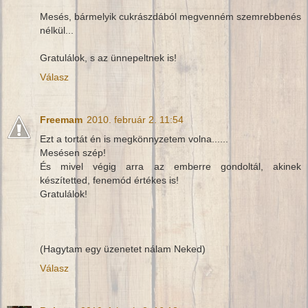
Mesés, bármelyik cukrászdából megvenném szemrebbenés
nélkül...
Gratulálok, s az ünnepeltnek is!
Válasz
Freemam
2010. február 2. 11:54
Ezt a tortát én is megkönnyzetem volna......
Mesésen szép!
És mivel végig arra az emberre gondoltál, akinek
készítetted, fenemód értékes is!
Gratulálok!
(Hagytam egy üzenetet nálam Neked)
Válasz