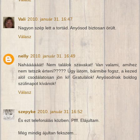
Vali
2010. január 31. 16:47
Nagyon szép lett a tortád. Anyósod biztosan örült.
Válasz
nelly
2010. január 31. 16:49
Naháááááát! Nem találok szavakat! Van valami, amihez
nem tetszik érteni????? Úgy látom, bármibe fogsz, a kezed
alól csodálatosan jön ki! Gratulálok! Anyósodnak boldog
szülinapot kívánok!
Válasz
szepyke
2010. január 31. 16:52
És ezt telefonálás közben. Pfff. Elájultam.
Még mindig ájultan fekszem...