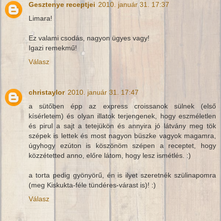
Gesztenye receptjei
2010. január 31. 17:37
Limara!
Ez valami csodás, nagyon ügyes vagy!
Igazi remekmű!
Válasz
christaylor
2010. január 31. 17:47
a sütőben épp az express croissanok sülnek (első
kísérletem) és olyan illatok terjengenek, hogy eszméletlen
és pirul a sajt a tetejükön és annyira jó látvány meg tök
szépek is lettek és most nagyon büszke vagyok magamra,
úgyhogy ezúton is köszönöm szépen a receptet, hogy
közzétetted anno, előre látom, hogy lesz ismétlés. :)
a torta pedig gyönyörű, én is ilyet szeretnék szülinapomra
(meg Kiskukta-féle tündéres-várast is)! :)
Válasz