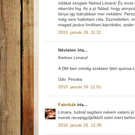
ódákat zengtek Neked Limara! És most é
sikerülni fog. Az a jó Nálad, hogy annyi
lánya így bátrabban mer nekilátni. Per
még nem hallottam róla. Eszméletlen, m
magad javára fordítani,kipróbálni, azt
2010. január 26. 11:31
Névtelen írta...
Kedves Limara!
A DM-ben mindig szoktam látni quinoa-t
Üdv: Piroska
2010. január 26. 11:51
Fabrikák
írta...
Limara, tudnál segíteni nekem valami jó
merek receptgyűjtőkből sütni mert befü
2010. január 26. 12:30