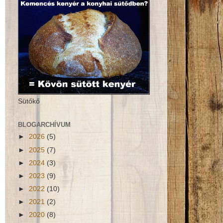
Sütőkő
BLOGARCHÍVUM
►
2026
(5)
►
2025
(7)
►
2024
(3)
►
2023
(9)
►
2022
(10)
►
2021
(2)
►
2020
(8)