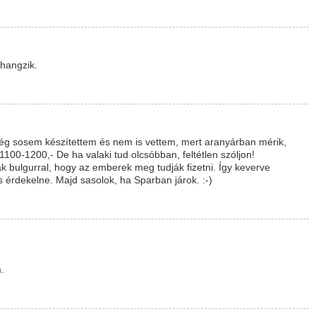
hangzik.
ég sosem készítettem és nem is vettem, mert aranyárban mérik,
100-1200,- De ha valaki tud olcsóbban, feltétlen szóljon!
ák bulgurral, hogy az emberek meg tudják fizetni. Így keverve
érdekelne. Majd sasolok, ha Sparban járok. :-)
.