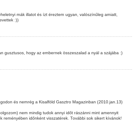
heletnyi mák illatot és ízt éreztem ugyan, valószínűleg amiatt,
vettek :))
an gusztusos, hogy az embernek összeszalad a nyál a szájába :)
logodon és nemrég a Kisalföld Gasztro Magazinban (2010.jan.13)
lgozom) nem mindig tudok annyi időt rászánni mint amennyit
k reményében időnként visszatérek. További sok sikert kívánok!