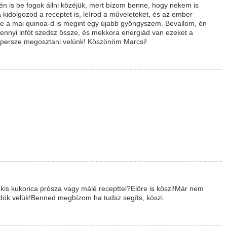
n is be fogok állni közéjük, mert bízom benne, hogy nekem is
ra kidolgozod a receptet is, leírod a műveleteket, és az ember
sze a mai quinoa-d is megint egy újabb gyöngyszem. Bevallom, én
ennyi infót szedsz össze, és mekkora energiád van ezeket a
án persze megosztani velünk! Köszönöm Marcsi!
.
 kis kukorica prósza vagy málé recepttel?Előre is köszi!Már nem
rdök velük!Benned megbízom ha tudsz segíts, köszi.