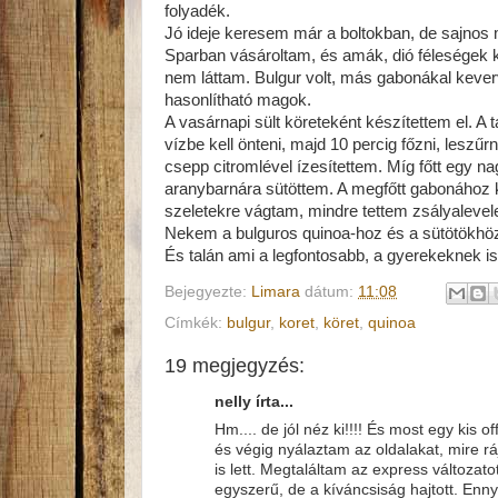
folyadék.
Jó ideje keresem már a boltokban, de sajnos 
Sparban vásároltam, és amák, dió féleségek
nem láttam. Bulgur volt, más gabonákal kever
hasonlítható magok.
A vasárnapi sült köreteként készítettem el. A 
vízbe kell önteni, majd 10 percig főzni, leszűrn
csepp citromlével ízesítettem. Míg főtt egy 
aranybarnára sütöttem. A megfőtt gabonához k
szeletekre vágtam, mindre tettem zsályalevele
Nekem a bulguros quinoa-hoz és a sütötökhöz n
És talán ami a legfontosabb, a gyerekeknek is 
Bejegyezte:
Limara
dátum:
11:08
Címkék:
bulgur
,
koret
,
köret
,
quinoa
19 megjegyzés:
nelly írta...
Hm.... de jól néz ki!!!! És most egy kis 
és végig nyálaztam az oldalakat, mire 
is lett. Megtaláltam az express változat
egyszerű, de a kíváncsiság hajtott. Enn