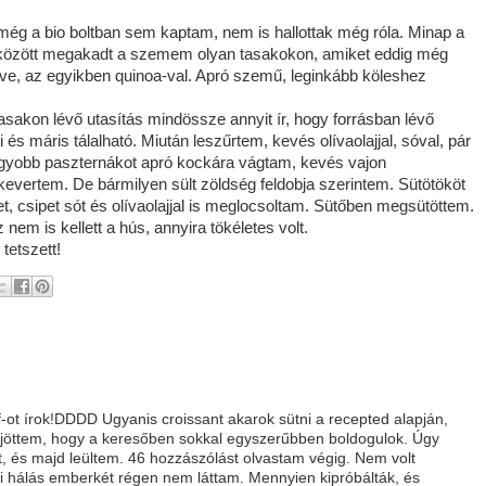
még a bio boltban sem kaptam, nem is hallottak még róla. Minap a
 között megakadt a szemem olyan tasakokon, amiket eddig még
ve, az egyikben quinoa-val. Apró szemű, leginkább köleshez
tasakon lévő utasítás mindössze annyit ír, hogy forrásban lévő
i és máris tálalható. Miután leszűrtem, kevés olívaolajjal, sóval, pár
nagyobb paszternákot apró kockára vágtam, kevés vajon
evertem. De bármilyen sült zöldség feldobja szerintem. Sütötököt
t, csipet sót és olívaolajjal is meglocsoltam. Sütőben megsütöttem.
em is kellett a hús, annyira tökéletes volt.
tetszett!
off-ot írok!DDDD Ugyanis croissant akarok sütni a recepted alapján,
rájöttem, hogy a keresőben sokkal egyszerűbben boldogulok. Úgy
ot, és majd leültem. 46 hozzászólást olvastam végig. Nem volt
yi hálás emberkét régen nem láttam. Mennyien kipróbálták, és