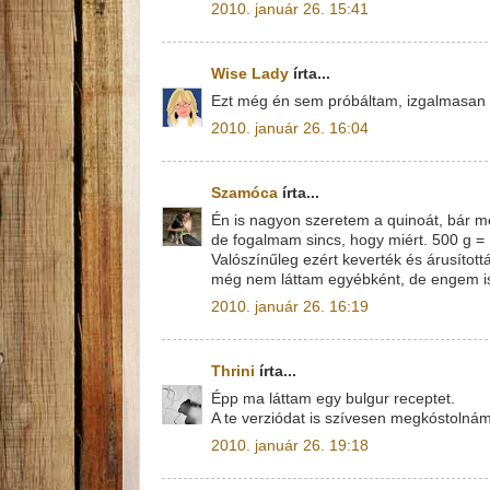
2010. január 26. 15:41
Wise Lady
írta...
Ezt még én sem próbáltam, izgalmasan 
2010. január 26. 16:04
Szamóca
írta...
Én is nagyon szeretem a quinoát, bár m
de fogalmam sincs, hogy miért. 500 g = 1
Valószínűleg ezért keverték és árusított
még nem láttam egyébként, de engem is 
2010. január 26. 16:19
Thrini
írta...
Épp ma láttam egy bulgur receptet.
A te verziódat is szívesen megkóstolnám
2010. január 26. 19:18