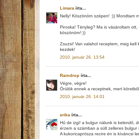
Limara
írta...
Nelly! Köszönöm szépen! :)) Mondtam má
Piroska! Tényleg? Ma is vásároltam ott
köszönöm!:))
Zsuzsi! Van valahol receptem, meg kell 
kezdek!
2010. január 26. 13:54
Raindrop
írta...
Végre, végre!
Örülök ennek a receptnek, mert köretbő
2010. január 26. 14:01
erika
írta...
Hű de izgi! a bulgur nálunk is kelendő,
érzem a számban a sült zelleres bulgur í
A kukoricaprósza recire én is kíváncsi le