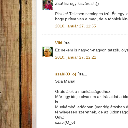
Zsu! Ez egy kisváros! :))
Piszke! Teljesen semleges ízű. Én egy le
hogy pirítva van a mag, de a többiek kine
2010. január 27. 11:55
Viki
írta...
Ez nekem is nagyon-nagyon tetszik, oly
2010. január 27. 22:21
szabi(O_o)
írta...
Szia Mária!
Gratulálok a munkásságodhoz.
Már egy ideje olvasom az írásaidat a b
is...
Munkámból adódóan (vendéglátásban do
ténylegesen szeretnék, de az újdonságo
Üdv.:
szabi(O_o)