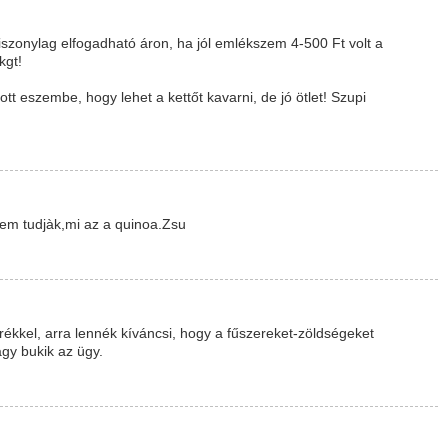
viszonylag elfogadható áron, ha jól emlékszem 4-500 Ft volt a
kgt!
tt eszembe, hogy lehet a kettőt kavarni, de jó ötlet! Szupi
em tudjàk,mi az a quinoa.Zsu
ékkel, arra lennék kíváncsi, hogy a fűszereket-zöldségeket
agy bukik az ügy.