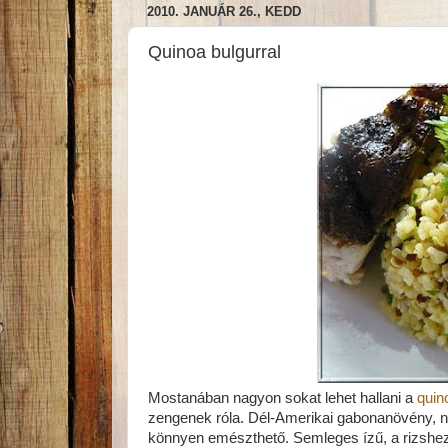
2010. JANUÁR 26., KEDD
Quinoa bulgurral
Mostanában nagyon sokat lehet hallani a
quin
zengenek róla. Dél-Amerikai gabonanövény, na
könnyen emészthető. Semleges ízű, a rizshez