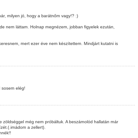
r, milyen jó, hogy a barátnőm vagy!? :)
, de nem láttam. Holnap megnézem, jobban figyelek ezután,
keresnem, mert ezer éve nem készítettem. Mindjárt kutatni is
l sosem elég!
 de zöldséggel még nem próbáltuk. A beszámolód hallatán már
zét.(.imádom a zellert).
nnék!!