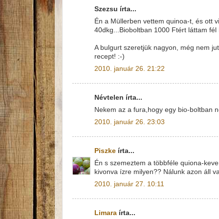
Szezsu írta...
Én a Müllerben vettem quinoa-t, és ott 
40dkg...Bioboltban 1000 Ftért láttam fél 
A bulgurt szeretjük nagyon, még nem juto
recept! :-)
2010. január 26. 21:22
Névtelen írta...
Nekem az a fura,hogy egy bio-boltban n
2010. január 26. 23:03
Piszke
írta...
Én s szemeztem a többféle quiona-kever
kivonva ízre milyen?? Nálunk azon áll v
2010. január 27. 10:11
Limara
írta...