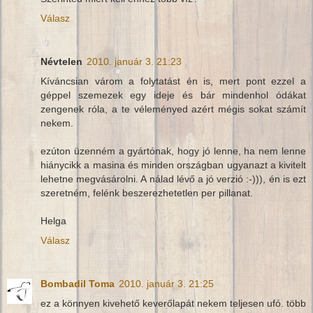
Válasz
Névtelen
2010. január 3. 21:23
Kíváncsian várom a folytatást én is, mert pont ezzel a
géppel szemezek egy ideje és bár mindenhol ódákat
zengenek róla, a te véleményed azért mégis sokat számít
nekem.
ezúton üzenném a gyártónak, hogy jó lenne, ha nem lenne
hiánycikk a masina és minden országban ugyanazt a kivitelt
lehetne megvásárolni. A nálad lévő a jó verzió :-))), én is ezt
szeretném, felénk beszerezhetetlen per pillanat.
Helga
Válasz
Bombadil Toma
2010. január 3. 21:25
ez a könnyen kivehető keverőlapát nekem teljesen ufó. több