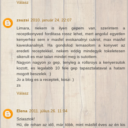
Válasz
zsuzsi
2010. január 24. 22:07
Limara, nekem is ilyen gepem van, szerintem a
receptkonyved forditasa rossz lehet, mert angolul egyetlen
kenyerhez sem ir masfel evokanalnyi cukrot, max masfel
kaveskanalnyit. Ha gondolod lemasolom a konyvet az
eredeti receptekkel, nekem eddig mindegyik tokeletesen
sikerult es mar talan mindet meg is sutottem.
Nagyon nagyon jo gep, tenyleg a rollsroys a kenyersutok
kozott, es legalabb 10 fele gep tapasztalataval a hatam
mogott beszelek. :)
Jo a blog es a receptek, koszi :)
zs
Válasz
Elena
2011. július 26. 11:04
Sziasztok!
Hű, de rohan az idő, már több, mint másfél éves az én kis