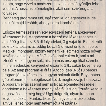
tudom, hogy ezzel a módszerrel az üst tömítőgyűrűjét lehet
védeni. A hosszas előmelegítés alatt sem szivárog át a
folyadék.
Rengeteg programot tud, egészen különlegeseket is, de
ezekről majd késöbb, ahogy sorra kipróbálom őket.
Először természetesen egy egyszerű fehér alapkenyeret
készítettem be. Megnéztem a hozzá mellékelt receptet is,
ami 500 g liszthez 3,5 dl folyadékot, 3 g vajat írt. Ezt rettentő
soknak tartottam, az eddig bevált 3 dl vizet öntöttem bele.
Meg kell mondjam, bizony tennem kellett még hozzá bőven,
kevésnek bizonyult. Másfél evőkanál cukrot ír, ami a mi
ízlésünknek nagyon sok, hiszen más országokkal szemben
mi nem édeskés kenyereket eszünk. 1 tk. cukor bőven elég
bele. Az alap program 4! órás. A többi gép 3-3ó10 perces
programjához képest ez nagyon soknak tünik. Egylapátos
gép ellenére előmelegítéssel kezd, méghozzá jó hosszasan.
A programleírás szerint nem is fix az előmelegítés ideje,
gondolom a bekészített mennyiségtől is függ.Ezután kezdi a
dagasztást, de még hogy! Úgy dolgozik, olyan iramban
keveri a tésztát! Fantasztikus! Nem győztem leskelődni,
amivel lehet, hogy nem tettem jót a tésztának!