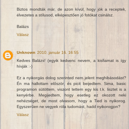
Biztos mondták már, de azon kívül, hogy jók a receptek,
élvezetes a stílusod, elképesztően jó fotókat csinálsz.
Balázs
Válasz
Unknown
2010. január 16. 16:55
Kedves Balázs! (egyik kedvenc nevem, a kisfiamat is így
hívják :-)
Ez a nyikorgás dolog szerinted nem jelent meghibásodást?
Én ma hallottam először, és picit beijedtem. Sima, basic
programon sütöttem, viszont tettem egy kis t.k. lisztet is a
kenyérbe. Megijedtem, hogy esetleg ez okozott neki
nehézséget, de most olvasom, hogy a Tied is nyikorog.
Egyszerűen ne vegyek róla tudomást, hadd nyikorogjon?
Válasz