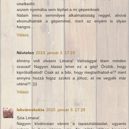
viselkedni.
aszem nyomába sem léphet a mi gépeinknek.
Nálam nincs semmilyen alkalmatosság reggel, ahová
elvonulhatnék a gépemmel, mert az enyém is olyan
hangos....
Válasz
Névtelen
2010. január 3. 17:23
élmény volt olvasni Limara! Valósággal ittam minden
szavad! Nagyon klassz lehet ez a gép! Örülök, hogy
kipróbálhatod! Csak az a bibi, hogy megtarthatod-e!? mert
annyira hozzá fogsz szokni a jóhoz; el ne vegyék már
utána!!! :)))
Válasz
lekvároskukta
2010. január 3. 17:29
Szia Limara!
Nagyon kíváncsian várom a tapasztalataidat, ugyanis