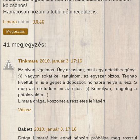
kölcsönös!
Hamarosan hozom a többi gépi receptet is.
Limara
dátum:
16:40
Megosztás
41 megjegyzés:
Tinkmara
2010. január 3. 17:16
Ez olyan izgalmas. Úgy olvastam, mint egy detektívregényt.
:)) Nagyon sokat kell tanulnom, az egyszer biztos. Tegnap
kivettük mi is a gépet a dobozból, holnapra helye is lesz. S
még azt se tudom mi az ejtés. :)) Komolyan, rengeteg a
pótolnivalóm. :)
Limara drága, köszönet a részletes leírásért.
Válasz
Babett
2010. január 3. 17:18
Drága Limara! Hát ennyi pénzért próbálna meg rosszul