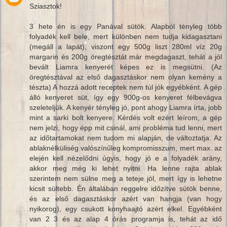
Sziasztok!
3 hete én is egy Panával sütök. Alapból tényleg több
folyadék kell bele, mert különben nem tudja kidagasztani
(megáll a lapát), viszont egy 500g liszt 280ml víz 20g
margarin és 200g öregtésztát már megdagaszt, tehát a jól
bevált Liamra kenyerét képes ez is megsütni. (Az
öregtésztával az első dagasztáskor nem olyan kemény a
tészta) A hozzá adott receptek nem túl jók egyébként. A gép
álló kenyeret süt, így egy 900g-os kenyeret félbevágva
szeleteljük. A kenyér tényleg jó, pont ahogy Liamra írta, jobb
mint a sarki bolt kenyere. Kérdés volt ezért leírom, a gép
nem jelzi, hogy épp mit csinál, ami probléma tud lenni, mert
az időtartamokat nem tudom mi alapján, de változtatja. Az
ablaknélküliség valószínűleg kompromisszum, mert max. az
elején kell nézelődni úgyis, hogy jó e a folyadék arány,
akkor meg még ki lehet nyitni. Ha lenne rajta ablak
szerintem nem sülne meg a teteje jól, mert így is lehetne
kicsit sültebb. Én általában reggelre időzítve sütök benne,
és az első dagasztáskor azért van hangja (van hogy
nyikorog), egy csukott konyhaajtó azért elkel. Egyébként
van 2 3 és az alap 4 órás programja is, tehát az idő