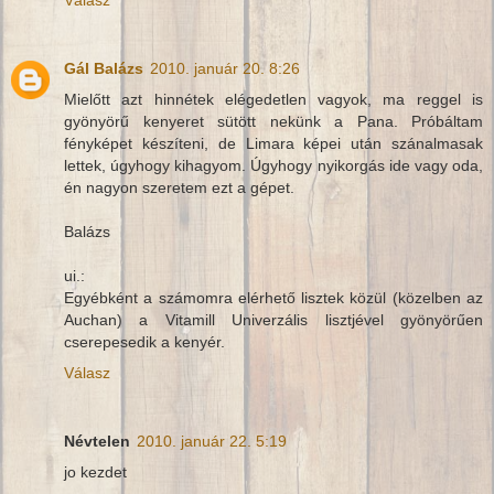
Válasz
Gál Balázs
2010. január 20. 8:26
Mielőtt azt hinnétek elégedetlen vagyok, ma reggel is
gyönyörű kenyeret sütött nekünk a Pana. Próbáltam
fényképet készíteni, de Limara képei után szánalmasak
lettek, úgyhogy kihagyom. Úgyhogy nyikorgás ide vagy oda,
én nagyon szeretem ezt a gépet.
Balázs
ui.:
Egyébként a számomra elérhető lisztek közül (közelben az
Auchan) a Vitamill Univerzális lisztjével gyönyörűen
cserepesedik a kenyér.
Válasz
Névtelen
2010. január 22. 5:19
jo kezdet