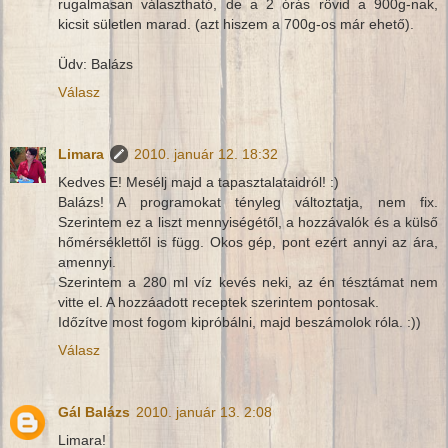
rugalmasan választható, de a 2 órás rövid a 900g-nak,
kicsit sületlen marad. (azt hiszem a 700g-os már ehető).
Üdv: Balázs
Válasz
Limara
2010. január 12. 18:32
Kedves E! Mesélj majd a tapasztalataidról! :)
Balázs! A programokat tényleg változtatja, nem fix.
Szerintem ez a liszt mennyiségétől, a hozzávalók és a külső
hőmérséklettől is függ. Okos gép, pont ezért annyi az ára,
amennyi.
Szerintem a 280 ml víz kevés neki, az én tésztámat nem
vitte el. A hozzáadott receptek szerintem pontosak.
Időzítve most fogom kipróbálni, majd beszámolok róla. :))
Válasz
Gál Balázs
2010. január 13. 2:08
Limara!