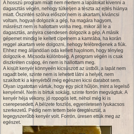
A hosszú program miatt nem mertem a lapátokat kivenni a
dagasztás végén, nehogy túlkeljen a tészta az ejtés hiánya
miatt. Őszintén szólva először nem is akartam, kíváncsi
voltam, hogyan dolgozik a gép, ha magára hagyom,
másrészt nem is hallottam volna meg, mikor áll le a
dagasztás, annyira csendesen dolgozik a gép. A másik
gépemet mindig le kellett cipelnem a kamrába, ha korán
reggel akartam vele dolgozni, nehogy felébredjenek a fiúk.
Ehhez meg állandóan oda kellett hajolnom, hogy tényleg
dolgozik-e. Micsoda különbség. A program végén is csak
diszkréten csipog, én nem is hallottam meg.
A kisült kenyér könnyeén kicsúszott az üstből, a lapát nem
ragadt bele, szinte nem is lehetett látni a helyét, nem
szakított ki a kenyérből még egészen kicsi darabot sem.
Olyan izgatottan vártuk, hogy egy picit hűljön, mint a legelső
kenyérnél. Nem is bírtuk sokáig, szinte forrón megvágtuk. A
kenyér héja vékony, jó ropogós lett, néhol még ki is
cserepesedett. A bélzete foszlós, egyenletesen lyukacsos
szerkezetű. Pedig nem tettem bele öregtésztát, a
legegyszerűbb kenyér volt. Forrón, üresen ettük meg az
egészet.