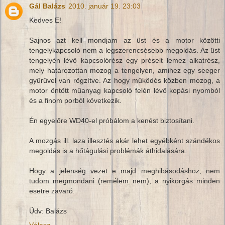
Gál Balázs
2010. január 19. 23:03
Kedves E!
Sajnos azt kell mondjam az üst és a motor közötti
tengelykapcsoló nem a legszerencsésebb megoldás. Az üst
tengelyén lévő kapcsolórész egy préselt lemez alkatrész,
mely határozottan mozog a tengelyen, amihez egy seeger
gyűrűvel van rögzítve. Az hogy működés közben mozog, a
motor öntött műanyag kapcsoló felén lévő kopási nyomból
és a finom porból következik.
Én egyelőre WD40-el próbálom a kenést biztosítani.
A mozgás ill. laza illesztés akár lehet egyébként szándékos
megoldás is a hőtágulási problémák áthidalására.
Hogy a jelenség vezet e majd meghibásodáshoz, nem
tudom megmondani (remélem nem), a nyikorgás minden
esetre zavaró.
Üdv: Balázs