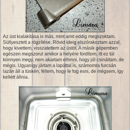
Az üst kialakítása is más, mint amit eddig megszoktam.
Süllyesztett a rögzítése. Rövid ideig elszórakoztam azzal,
hogy kivettem, visszatettem az üstöt. A másik gépemben
egészen megszorul amikor a helyére fordítom, itt ez túl
könnyen megy, nem akartam elhinni, hogy jól csináltam, de
mégis. Ugyanígy jártam a lapáttal is, számomra furcsán
lazán áll a tüskén, féltem, hogy le fog esni, de mégsem, így
kellett állnia.