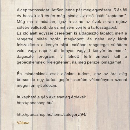
A gép tartósságát illetően lenne pár megjegyzésem. 5 és fél
év hosszú idő és én még mindig az első üstöt "koptatom".
Még ma is hibátlan, igaz a színe az évek során egész
sötétre változott, de ez mit sem von le a tartósságából.
Ez idő alatt egyszer cseréltem ki a dagasztó lapátot, mert a
rengeteg sütés során megkopott és néha egy kicsit
felszakította a kenyér alját. Valóban rengeteget sütöttem
vele, vagy napi 2 db kenyér, vagy 1 kenyér és min. 1
dagasztó program. 3 felnőtt férfi embert kell a
gépecskémnek "kielégítenie", na meg persze jómagamat.
Én mindenkinek csak ajánlani tudom, igaz az ára elég
borsos,de egy tartós gépért cserébe véleményem szerint
megéri ennyit áldozni.
Itt kapható a gép akit esetleg érdekel:
http://panashop.hu/
http://panashop.hu/items/category/94/
Válasz