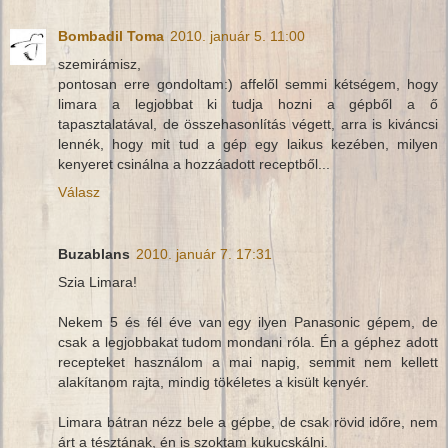
Bombadil Toma
2010. január 5. 11:00
szemirámisz,
pontosan erre gondoltam:) affelől semmi kétségem, hogy
limara a legjobbat ki tudja hozni a gépből a ő
tapasztalatával, de összehasonlítás végett, arra is kiváncsi
lennék, hogy mit tud a gép egy laikus kezében, milyen
kenyeret csinálna a hozzáadott receptből...
Válasz
Buzablans
2010. január 7. 17:31
Szia Limara!
Nekem 5 és fél éve van egy ilyen Panasonic gépem, de
csak a legjobbakat tudom mondani róla. Én a géphez adott
recepteket használom a mai napig, semmit nem kellett
alakítanom rajta, mindig tökéletes a kisült kenyér.
Limara bátran nézz bele a gépbe, de csak rövid időre, nem
árt a tésztának, én is szoktam kukucskálni.