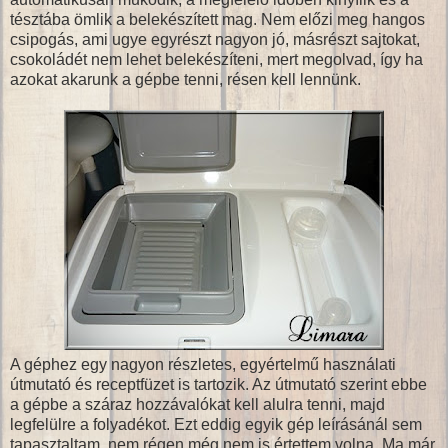
tésztába ömlik a belekészített mag. Nem előzi meg hangos
csipogás, ami ugye egyrészt nagyon jó, másrészt sajtokat,
csokoládét nem lehet belekészíteni, mert megolvad, így ha
azokat akarunk a gépbe tenni, résen kell lennünk.
A géphez egy nagyon részletes, egyértelmű használati
útmutató és receptfüzet is tartozik. Az útmutató szerint ebbe
a gépbe a száraz hozzávalókat kell alulra tenni, majd
legfelülre a folyadékot. Ezt eddig egyik gép leírásánál sem
tapasztaltam, nem régen még nem is értettem volna. Ma már