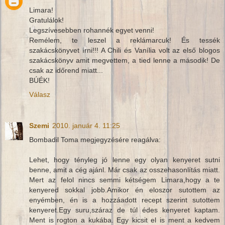
Limara!
Gratulálok!
Legszívesebben rohannék egyet venni!
Remélem, te leszel a reklámarcuk! És tessék
szakácskönyvet írni!!! A Chili és Vanília volt az első blogos
szakácskönyv amit megvettem, a tied lenne a második! De
csak az időrend miatt...
BÚÉK!
Válasz
Szemi
2010. január 4. 11:25
Bombadil Toma megjegyzésére reagálva:
Lehet, hogy tényleg jó lenne egy olyan kenyeret sutni
benne, amit a cég ajánl. Már csak az osszehasonlítás miatt.
Mert az felol nincs semmi kétségem Limara,hogy a te
kenyered sokkal jobb.Amikor én eloszor sutottem az
enyémben, én is a hozzáadott recept szerint sutottem
kenyeret.Egy suru,száraz de túl édes kenyeret kaptam.
Ment is rogton a kukába. Egy kicsit el is ment a kedvem