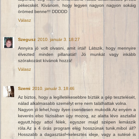
pékecskét. Kívánom, hogy legyen nagyon nagyon sokáig
örömed benne!!! DDDDD
Válasz
Szegusz
2010. január 3. 18:27
Annyira jó volt olvasni, amit írtál! Látszik, hogy mennyire
élvezted minden pillanatát! Jó munkát vagy inkább
szórakozást kívánok hozzá!
Válasz
Szemi
2010. január 3. 18:46
Az biztos, hogy a legilletékesebbre bízták a gép tesztelését,
nálad alkalmasabb személyt erre nem találhattak volna.
Nagyon jó lehet,hogy ilyen csendesen mukodik.Az enyém a
keverés elso fázisában úgy mozog, az alatta lévo asztallal
egyutt,hogy attol félek, egyszer majd szépen lemászik
róla.Az a 4 órás program elég hosszúnak tunik,mibol áll?
Hosszabb a dagasztásf+kelesztés ideje, vagy a sutésé is