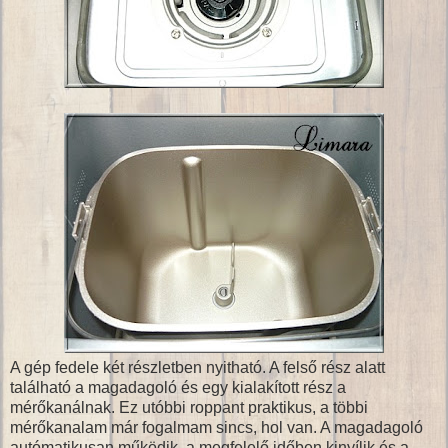
A gép fedele két részletben nyitható. A felső rész alatt
található a magadagoló és egy kialakított rész a
mérőkanálnak. Ez utóbbi roppant praktikus, a többi
mérőkanalam már fogalmam sincs, hol van. A magadagoló
autómatikusan működik, a megfelelő időben kinyílik és a