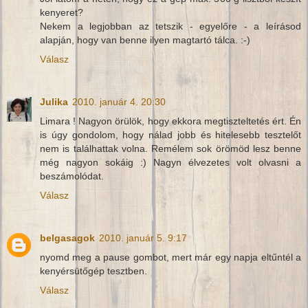
kenyeret?
Nekem a legjobban az tetszik - egyelőre - a leírásod
alapján, hogy van benne ilyen magtartó tálca. :-)
Válasz
Julika
2010. január 4. 20:30
Limara ! Nagyon örülök, hogy ekkora megtiszteltetés ért. Én
is úgy gondolom, hogy nálad jobb és hitelesebb tesztelőt
nem is találhattak volna. Remélem sok örömöd lesz benne
még nagyon sokáig :) Nagyn élvezetes volt olvasni a
beszámolódat.
Válasz
belgasagok
2010. január 5. 9:17
nyomd meg a pause gombot, mert már egy napja eltűntél a
kenyérsütőgép tesztben.
Válasz