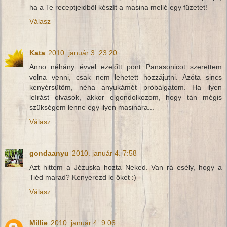
ha a Te receptjeidből készít a masina mellé egy füzetet!
Válasz
Kata
2010. január 3. 23:20
Anno néhány évvel ezelőtt pont Panasonicot szerettem
volna venni, csak nem lehetett hozzájutni. Azóta sincs
kenyérsütőm, néha anyukámét próbálgatom. Ha ilyen
leírást olvasok, akkor elgondolkozom, hogy tán mégis
szükségem lenne egy ilyen masinára...
Válasz
gondaanyu
2010. január 4. 7:58
Azt hittem a Jézuska hozta Neked. Van rá esély, hogy a
Tiéd marad? Kenyerezd le őket :)
Válasz
Millie
2010. január 4. 9:06