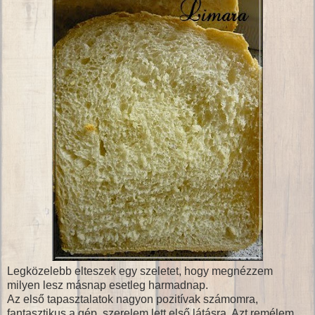
Legközelebb elteszek egy szeletet, hogy megnézzem
milyen lesz másnap esetleg harmadnap.
Az első tapasztalatok nagyon pozitívak számomra,
fantasztikus a gép, szerelem lett első látásra. Azt remélem