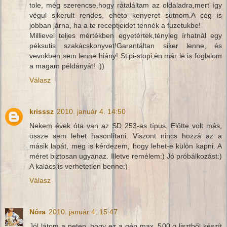
tole, még szerencse,hogy rátaláltam az oldaladra,mert így
végul sikerult rendes, eheto kenyeret sutnom.A cég is
jobban járna, ha a te receptjeidet tennék a fuzetukbe!
Millievel teljes mértékben egyetértek,tényleg írhatnál egy
péksutis szakácskonyvet!Garantáltan siker lenne, és
vevokben sem lenne hiány! Stipi-stopi,én már le is foglalom
a magam példányát! :))
Válasz
krisssz
2010. január 4. 14:50
Nekem évek óta van az SD 253-as típus. Előtte volt más,
össze sem lehet hasonlítani. Viszont nincs hozzá az a
másik lapát, meg is kérdezem, hogy lehet-e külön kapni. A
méret biztosan ugyanaz. Illetve remélem:) Jó próbálkozást:)
A kalács is verhetetlen benne:)
Válasz
Nóra
2010. január 4. 15:47
Jól látom a neten, hogy ez a gép max. 500 g lisztből készít