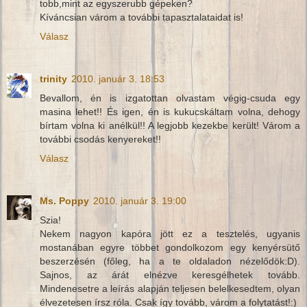
tobb,mint az egyszerubb gépeken?
Kíváncsian várom a további tapasztalataidat is!
Válasz
trinity
2010. január 3. 18:53
Bevallom, én is izgatottan olvastam végig-csuda egy
masina lehet!! És igen, én is kukucskáltam volna, dehogy
bírtam volna ki anélkül!! A legjobb kezekbe került! Várom a
további csodás kenyereket!!
Válasz
Ms. Poppy
2010. január 3. 19:00
Szia!
Nekem nagyon kapóra jött ez a tesztelés, ugyanis
mostanában egyre többet gondolkozom egy kenyérsütő
beszerzésén (főleg, ha a te oldaladon nézelődök:D).
Sajnos, az árát elnézve keresgélhetek tovább.
Mindenesetre a leírás alapján teljesen belelkesedtem, olyan
élvezetesen írsz róla. Csak így tovább, várom a folytatást!:)