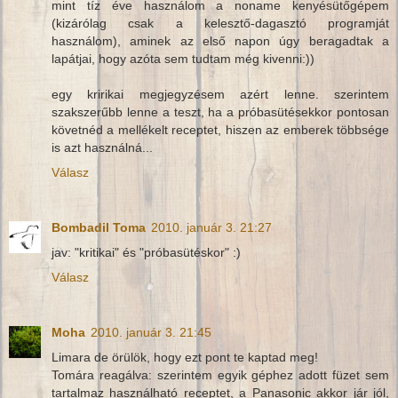
mint tíz éve használom a noname kenyésütőgépem
(kizárólag csak a kelesztő-dagasztó programját
használom), aminek az első napon úgy beragadtak a
lapátjai, hogy azóta sem tudtam még kivenni:))
egy kririkai megjegyzésem azért lenne. szerintem
szakszerűbb lenne a teszt, ha a próbasütésekkor pontosan
követnéd a mellékelt receptet, hiszen az emberek többsége
is azt használná...
Válasz
Bombadil Toma
2010. január 3. 21:27
jav: "kritikai" és "próbasütéskor" :)
Válasz
Moha
2010. január 3. 21:45
Limara de örülök, hogy ezt pont te kaptad meg!
Tomára reagálva: szerintem egyik géphez adott füzet sem
tartalmaz használható receptet, a Panasonic akkor jár jól,