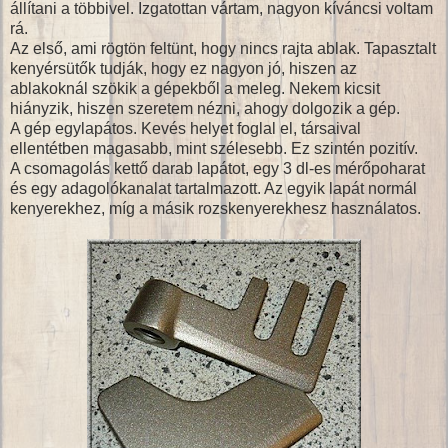
állítani a többivel. Izgatottan vártam, nagyon kíváncsi voltam
rá.
Az első, ami rögtön feltünt, hogy nincs rajta ablak. Tapasztalt
kenyérsütők tudják, hogy ez nagyon jó, hiszen az
ablakoknál szökik a gépekből a meleg. Nekem kicsit
hiányzik, hiszen szeretem nézni, ahogy dolgozik a gép.
A gép egylapátos. Kevés helyet foglal el, társaival
ellentétben magasabb, mint szélesebb. Ez szintén pozitív.
A csomagolás kettő darab lapátot, egy 3 dl-es mérőpoharat
és egy adagolókanalat tartalmazott. Az egyik lapát normál
kenyerekhez, míg a másik rozskenyerekhesz használatos.