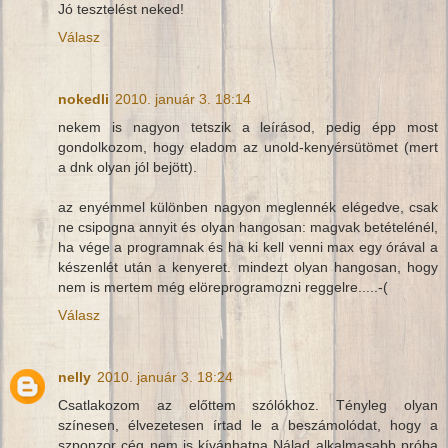
Jó tesztelést neked!
Válasz
nokedli
2010. január 3. 18:14
nekem is nagyon tetszik a leírásod, pedig épp most
gondolkozom, hogy eladom az unold-kenyérsütömet (mert
a dnk olyan jól bejött).
az enyémmel különben nagyon meglennék elégedve, csak
ne csipogna annyit és olyan hangosan: magvak betételénél,
ha vége a programnak és ha ki kell venni max egy órával a
készenlét után a kenyeret. mindezt olyan hangosan, hogy
nem is mertem még elöreprogramozni reggelre.....-(
Válasz
nelly
2010. január 3. 18:24
Csatlakozom az előttem szólókhoz. Tényleg olyan
színesen, élvezetesen írtad le a beszámolódat, hogy a
szponzor cég nem is kívánhatna Nálad alkalmasabb próba