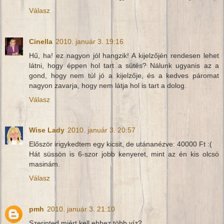
Válasz
Cinella
2010. január 3. 19:16
Hű, ha! ez nagyon jól hangzik! A kijelzőjén rendesen lehet
látni, hogy éppen hol tart a sütés? Nálunk ugyanis az a
gond, hogy nem túl jó a kijelzője, és a kedves páromat
nagyon zavarja, hogy nem látja hol is tart a dolog.
Válasz
Wise Lady
2010. január 3. 20:57
Először irigykedtem egy kicsit, de utánanézve: 40000 Ft :(
Hát süssön is 6-szor jobb kenyeret, mint az én kis olcsó
masinám.
Válasz
pmh
2010. január 3. 21:10
Szerinted miért kell ehhez több víz?