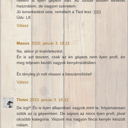
nekem is ilyen gépem van. Az utóbbi időben keveset
használom, de nagyon szeretem.
Jó ismerkedést vele, remélem a Tied lesz :)))))
Üdv: LK
Válasz
Macus
2010. január 3. 18:11
Na, akkor jó kísérletezést.
Én is azt teszem, csak az én gépem nem ilyen profi, én
meg teljesen kezdő vagyok kenyérsütésben.
És tényleg jó volt olvasni a beszámolódat!
Válasz
Thrini
2010. január 3. 18:12
De izgi!! Én is ilyen állapotban vagyok,mint te, folyamatosan
sütök az új gépemben. De sajnos az nincs ilyen profi, jóval
olcsóbb kategória. Viszont ma nagyon fincsi kenyér készült
nálam.