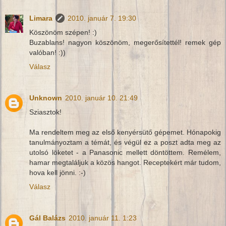
Limara
2010. január 7. 19:30
Köszönöm szépen! :)
Buzablans! nagyon köszönöm, megerősítettél! remek gép
valóban! :))
Válasz
Unknown
2010. január 10. 21:49
Sziasztok!
Ma rendeltem meg az első kenyérsütő gépemet. Hónapokig
tanulmányoztam a témát, és végül ez a poszt adta meg az
utolsó löketet - a Panasonic mellett döntöttem. Remélem,
hamar megtaláljuk a közös hangot. Receptekért már tudom,
hova kell jönni. :-)
Válasz
Gál Balázs
2010. január 11. 1:23