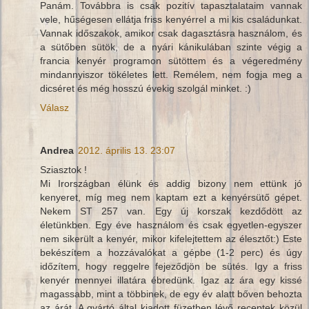
Panám. Továbbra is csak pozitív tapasztalataim vannak
vele, hűségesen ellátja friss kenyérrel a mi kis családunkat.
Vannak időszakok, amikor csak dagasztásra használom, és
a sütőben sütök, de a nyári kánikulában szinte végig a
francia kenyér programon sütöttem és a végeredmény
mindannyiszor tökéletes lett. Remélem, nem fogja meg a
dicséret és még hosszú évekig szolgál minket. :)
Válasz
Andrea
2012. április 13. 23:07
Sziasztok !
Mi Irországban élünk és addig bizony nem ettünk jó
kenyeret, míg meg nem kaptam ezt a kenyérsütő gépet.
Nekem ST 257 van. Egy új korszak kezdődött az
életünkben. Egy éve használom és csak egyetlen-egyszer
nem sikerült a kenyér, mikor kifelejtettem az élesztőt:) Este
bekészítem a hozzávalókat a gépbe (1-2 perc) és úgy
időzítem, hogy reggelre fejeződjön be sütés. Igy a friss
kenyér mennyei illatára ébredünk. Igaz az ára egy kissé
magassabb, mint a többinek, de egy év alatt bőven behozta
az árát. A gyártó által kiadott füzetben lévő receptek közül