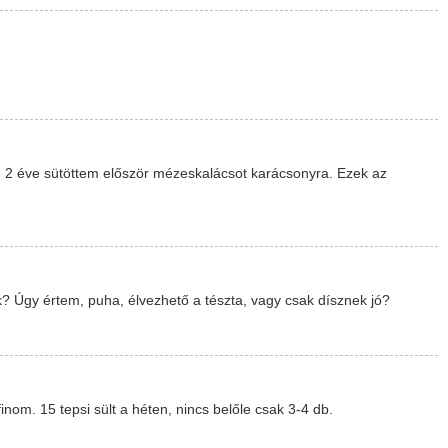
 2 éve sütöttem először mézeskalácsot karácsonyra. Ezek az
k? Úgy értem, puha, élvezhető a tészta, vagy csak dísznek jó?
nom. 15 tepsi sült a héten, nincs belőle csak 3-4 db.