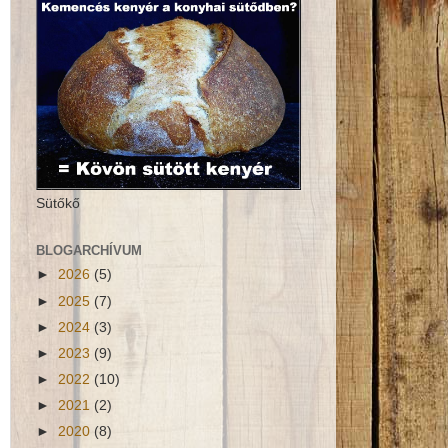
Sütőkő
BLOGARCHÍVUM
►
2026
(5)
►
2025
(7)
►
2024
(3)
►
2023
(9)
►
2022
(10)
►
2021
(2)
►
2020
(8)