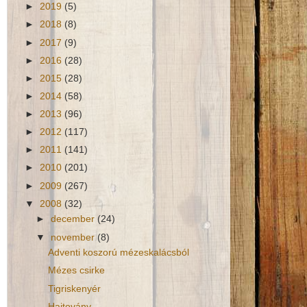
►
2019
(5)
►
2018
(8)
►
2017
(9)
►
2016
(28)
►
2015
(28)
►
2014
(58)
►
2013
(96)
►
2012
(117)
►
2011
(141)
►
2010
(201)
►
2009
(267)
▼
2008
(32)
►
december
(24)
▼
november
(8)
Adventi koszorú mézeskalácsból
Mézes csirke
Tigriskenyér
Hajtovány