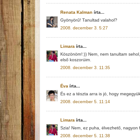
Renata Kalman
írta...
Gyönyörű! Tanultad valahol?
2008. december 3. 5:27
Limara
írta...
Köszönöm!:)) Nem, nem tanultam sehol,
első koszorúim.
2008. december 3. 11:35
Éva
írta...
És ez a tészta arra is jó, hogy megegyü
2008. december 5. 11:14
Limara
írta...
Szia! Nem, ez puha, élvezhető, nagyon fi
2008. december 5. 11:38