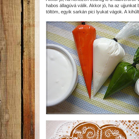
habos állagúvá válik. Akkor jó, ha az ujjunk
töltöm, egyik sarkán pici lyukat vágok. A kihű