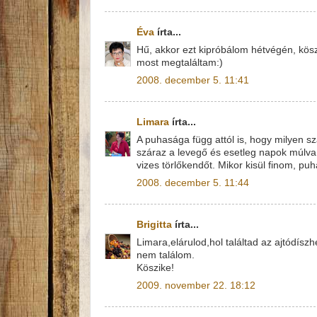
Éva
írta...
Hű, akkor ezt kipróbálom hétvégén, kös
most megtaláltam:)
2008. december 5. 11:41
Limara
írta...
A puhasága függ attól is, hogy milyen s
száraz a levegő és esetleg napok múlva
vizes törlőkendőt. Mikor kisül finom, puh
2008. december 5. 11:44
Brigitta
írta...
Limara,elárulod,hol találtad az ajtódís
nem találom.
Köszike!
2009. november 22. 18:12