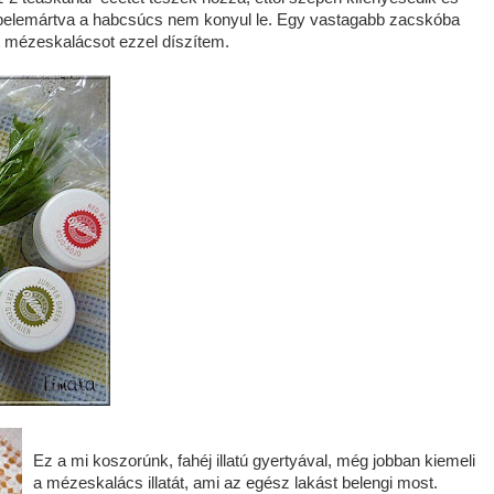
at belemártva a habcsúcs nem konyul le. Egy vastagabb zacskóba
lt mézeskalácsot ezzel díszítem.
Ez a mi koszorúnk, fahéj illatú gyertyával, még jobban kiemeli
a mézeskalács illatát, ami az egész lakást belengi most.