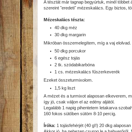
A tésztát már tagnap begyúrtuk, minél többet á
szereint "eredeti" mézeskalács. Egy biztos, t
Mézeskalács tészta:
40 dkg méz
30 dkg margarin
Mikróban összemelegítem, míg a vaj elolvad.
50 dkg porcukor
6 egész tojás
2 tk. szódabikarbóna
1 cs. mézeskalács fűszerkeverék
Ezeket összeturmixolom.
1,5 kg liszt
A mézet és a turmixot alaposan elkeverem, ma
így jó, csak váljon el az edény aljától.
Legalább 1 napig pihentetem letakarva szoba
160 fokos sütőben sütöm 8-10 percig.
Íróka:
1 tojásfehérjét (40 g!!) 20 dkg alaposan
Akkor jó, ha nehezen csurog le a habverőről. 