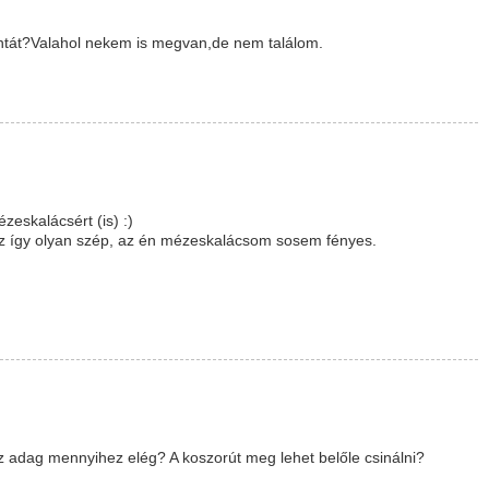
mintát?Valahol nekem is megvan,de nem találom.
eskalácsért (is) :)
z így olyan szép, az én mézeskalácsom sosem fényes.
!
adag mennyihez elég? A koszorút meg lehet belőle csinálni?