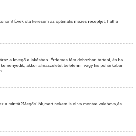
zönöm! Évek óta keresem az optimális mézes receptjét, hátha
záraz a levegő a lakásban. Érdemes fém dobozban tartani, és ha
 keményedik, akkor almaszeletet beletenni, vagy kis pohárkában
a.
zhez a mintát?Megőrülök,mert nekem is el va mentve valahova,és