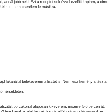
ll, annál jobb neki. Ezt a receptet sok évvel ezelőtt kaptam, a címe
ökéletes, nem cserélem le másikra.
jd fakanállal belekeverem a lisztet is. Nem lesz kemény a tészta,
hőmérsékleten.
 átszitált porcukorral alaposan kikeverem, mixerrel 5-6 percen át.
1-2 teáskanál ecetet teszek hozzá, ettől szépen kifényesedik és