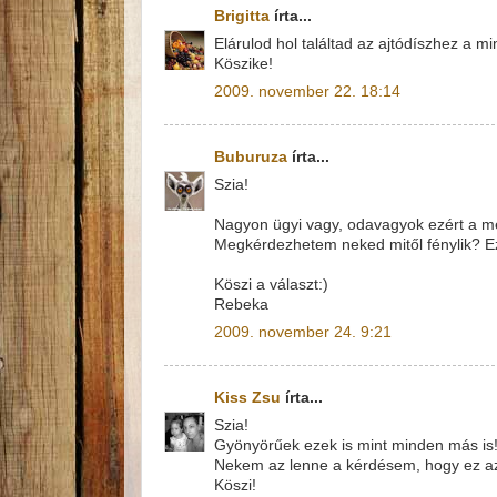
Brigitta
írta...
Elárulod hol találtad az ajtódíszhez a 
Köszike!
2009. november 22. 18:14
Buburuza
írta...
Szia!
Nagyon ügyi vagy, odavagyok ezért a méz
Megkérdezhetem neked mitől fénylik? E
Köszi a választ:)
Rebeka
2009. november 24. 9:21
Kiss Zsu
írta...
Szia!
Gyönyörűek ezek is mint minden más is
Nekem az lenne a kérdésem, hogy ez az 
Köszi!