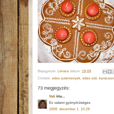
Bejegyezte:
Limara
dátum:
19:09
Címkék:
edes sutemenyek
,
édes süti
,
karácson
73 megjegyzés:
Vali
írta...
Ez valami gyönyörűséges.
2008. december 1. 10:28