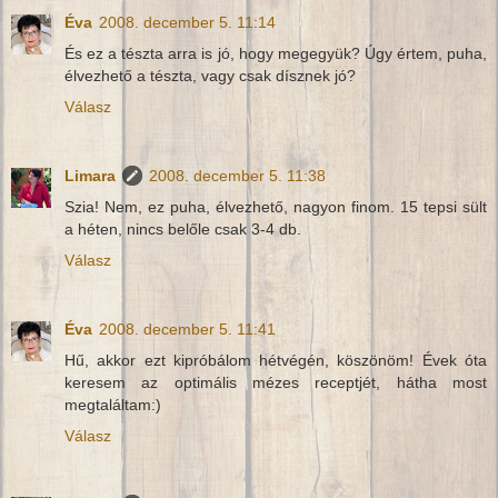
Éva
2008. december 5. 11:14
És ez a tészta arra is jó, hogy megegyük? Úgy értem, puha,
élvezhető a tészta, vagy csak dísznek jó?
Válasz
Limara
2008. december 5. 11:38
Szia! Nem, ez puha, élvezhető, nagyon finom. 15 tepsi sült
a héten, nincs belőle csak 3-4 db.
Válasz
Éva
2008. december 5. 11:41
Hű, akkor ezt kipróbálom hétvégén, köszönöm! Évek óta
keresem az optimális mézes receptjét, hátha most
megtaláltam:)
Válasz