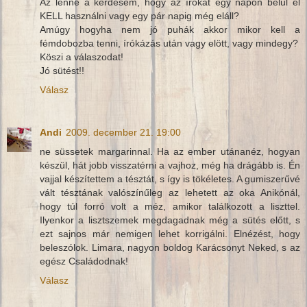
Az lenne a kérdésem, hogy az írókát egy napon belül el
KELL használni vagy egy pár napig még eláll?
Amúgy hogyha nem jó puhák akkor mikor kell a
fémdobozba tenni, írókázás után vagy elött, vagy mindegy?
Köszi a válaszodat!
Jó sütést!!
Válasz
Andi
2009. december 21. 19:00
ne süssetek margarinnal. Ha az ember utánanéz, hogyan
készül, hát jobb visszatérni a vajhoz, még ha drágább is. Én
vajjal készítettem a tésztát, s így is tökéletes. A gumiszerűvé
vált tésztának valószínűleg az lehetett az oka Anikónál,
hogy túl forró volt a méz, amikor találkozott a liszttel.
Ilyenkor a lisztszemek megdagadnak még a sütés előtt, s
ezt sajnos már nemigen lehet korrigálni. Elnézést, hogy
beleszólok. Limara, nagyon boldog Karácsonyt Neked, s az
egész Családodnak!
Válasz