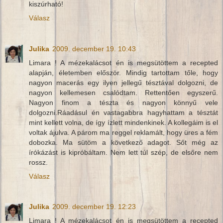
kiszúrható!
Válasz
Julika
2009. december 19. 10:43
Limara ! A mézekalácsot én is megsütöttem a recepted
alapján, életemben először. Mindig tartottam tőle, hogy
nagyon macerás egy ilyen jellegű tésztával dolgozni, de
nagyon kellemesen csalódtam. Rettentően egyszerű.
Nagyon finom a tészta és nagyon könnyű vele
dolgozni.Ráadásul én vastagabbra hagyhattam a tésztát
mint kellett volna, de így ízlett mindenkinek. A kollegáim is el
voltak ájulva. A párom ma reggel reklamált, hogy üres a fém
dobozka. Ma sütöm a következő adagot. Sőt még az
írókázást is kipróbáltam. Nem lett túl szép, de elsőre nem
rossz.
Válasz
Julika
2009. december 19. 12:23
Limara ! A mézekalácsot én is megsütöttem a recepted