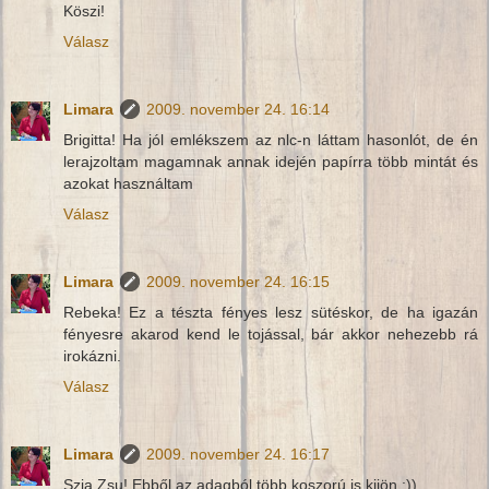
Köszi!
Válasz
Limara
2009. november 24. 16:14
Brigitta! Ha jól emlékszem az nlc-n láttam hasonlót, de én
lerajzoltam magamnak annak idején papírra több mintát és
azokat használtam
Válasz
Limara
2009. november 24. 16:15
Rebeka! Ez a tészta fényes lesz sütéskor, de ha igazán
fényesre akarod kend le tojással, bár akkor nehezebb rá
irokázni.
Válasz
Limara
2009. november 24. 16:17
Szia Zsu! Ebből az adagból több koszorú is kijön :))