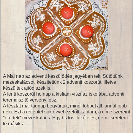
A Mai nap az adventi készülődés jegyében telt. Sütöttünk
mézeskalácsot, készítettünk 2 adventi koszorút, illetve
készültek ajtódíszek is.
A fenti koszorút holnap a kisfiam viszi az iskolába, adventi
teremdíszítő verseny lesz.
A tésztát már tagnap begyúrtuk, minél többet áll, annál jobb
neki. Ezt a receptet sok évvel ezelőtt kaptam, a címe szereint
"eredeti" mézeskalács. Egy biztos, tökéletes, nem cserélem
le másikra.