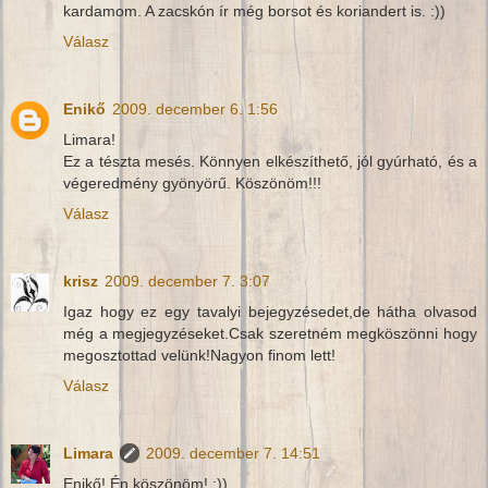
kardamom. A zacskón ír még borsot és koriandert is. :))
Válasz
Enikő
2009. december 6. 1:56
Limara!
Ez a tészta mesés. Könnyen elkészíthető, jól gyúrható, és a
végeredmény gyönyörű. Köszönöm!!!
Válasz
krisz
2009. december 7. 3:07
Igaz hogy ez egy tavalyi bejegyzésedet,de hátha olvasod
még a megjegyzéseket.Csak szeretném megköszönni hogy
megosztottad velünk!Nagyon finom lett!
Válasz
Limara
2009. december 7. 14:51
Enikő! Én köszönöm! :))