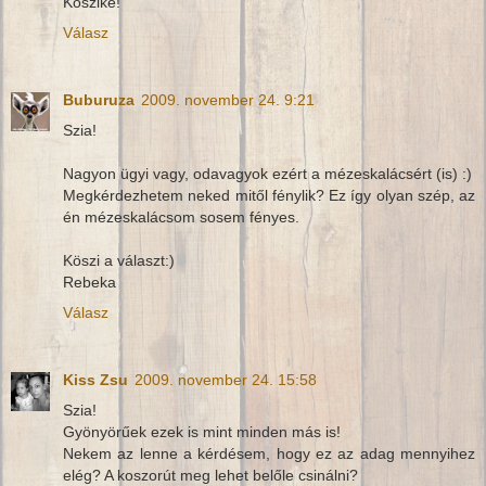
Köszike!
Válasz
Buburuza
2009. november 24. 9:21
Szia!
Nagyon ügyi vagy, odavagyok ezért a mézeskalácsért (is) :)
Megkérdezhetem neked mitől fénylik? Ez így olyan szép, az
én mézeskalácsom sosem fényes.
Köszi a választ:)
Rebeka
Válasz
Kiss Zsu
2009. november 24. 15:58
Szia!
Gyönyörűek ezek is mint minden más is!
Nekem az lenne a kérdésem, hogy ez az adag mennyihez
elég? A koszorút meg lehet belőle csinálni?