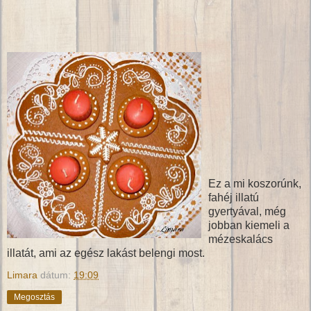
Ez a mi koszorúnk,
fahéj illatú
gyertyával, még
jobban kiemeli a
mézeskalács
illatát, ami az egész lakást belengi most.
Limara
dátum:
19:09
Megosztás