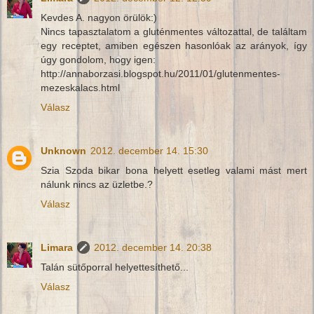
Kevdes A. nagyon örülök:)
Nincs tapasztalatom a gluténmentes változattal, de találtam
egy receptet, amiben egészen hasonlóak az arányok, így
úgy gondolom, hogy igen:
http://annaborzasi.blogspot.hu/2011/01/glutenmentes-
mezeskalacs.html
Válasz
Unknown
2012. december 14. 15:30
Szia Szoda bikar bona helyett esetleg valami mást mert
nálunk nincs az üzletbe.?
Válasz
Limara
2012. december 14. 20:38
Talán sütőporral helyettesíthető...
Válasz