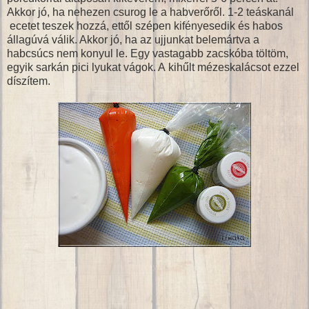
Akkor jó, ha nehezen csurog le a habverőről. 1-2 teáskanál
ecetet teszek hozzá, ettől szépen kifényesedik és habos
állagúvá válik. Akkor jó, ha az ujjunkat belemártva a
habcsúcs nem konyul le. Egy vastagabb zacskóba töltöm,
egyik sarkán pici lyukat vágok. A kihűlt mézeskalácsot ezzel
díszítem.