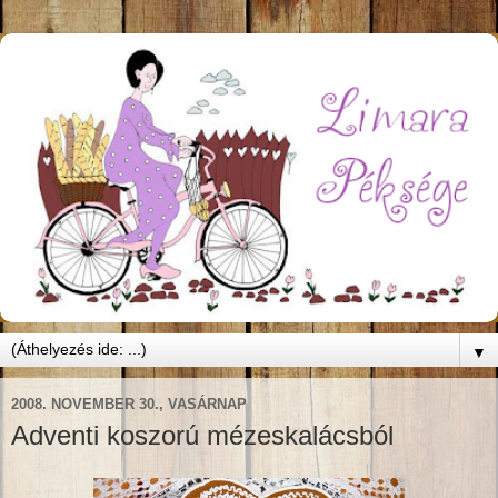
▼
2008. NOVEMBER 30., VASÁRNAP
Adventi koszorú mézeskalácsból