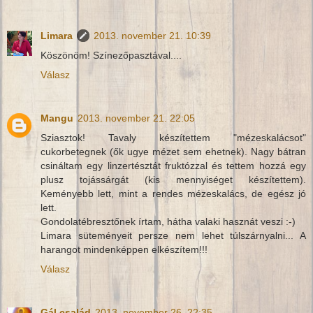
Limara
2013. november 21. 10:39
Köszönöm! Színezőpasztával....
Válasz
Mangu
2013. november 21. 22:05
Sziasztok! Tavaly készítettem "mézeskalácsot"
cukorbetegnek (ők ugye mézet sem ehetnek). Nagy bátran
csináltam egy linzertésztát fruktózzal és tettem hozzá egy
plusz tojássárgát (kis mennyiséget készítettem).
Keményebb lett, mint a rendes mézeskalács, de egész jó
lett.
Gondolatébresztőnek írtam, hátha valaki hasznát veszi :-)
Limara süteményeit persze nem lehet túlszárnyalni... A
harangot mindenképpen elkészítem!!!
Válasz
Gál család
2013. november 26. 22:35