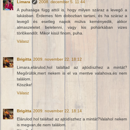
Limara
2008. december 5. 11:44
A puhasága függ attól is, hogy milyen száraz a levegő a
lakásban. Érdemes fém dobozban tartani, és ha száraz a
levegő és esetleg napok múlva keményedik, akkor
almaszeletet beletenni, vagy kis pohárkában vizes
törlőkendőt. Mikor kisül finom, puha.
Válasz
Brigitta
2009. november 22. 18:12
Limara,elárulod,hol találtad az ajtódíszhez a mintát?
Megőrülök,mert nekem is el va mentve valahova,és nem
találom.
Köszike!
Válasz
Brigitta
2009. november 22. 18:14
Elárulod hol találtad az ajtódíszhez a mintát?Valahol nekem
is megvan,de nem találom.