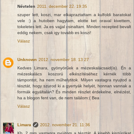
Névtelen
2011. december 22. 19:35
szuper lett, koszi, mar elkapraztattam a kulfoldi baratokat
vele :) a hutoben hagytam, elotte ket oraval kivettem,
tokeletes lett. Ja es vajjal csinaltam. Minden recepted bevalt
eddig nekem, csak igy tovabb es koszi!
Válasz
Unknown
2012. november 18. 13:27
Kedves Limara, gyönyörűek a mézeskalácsaid(is). Én a
mézeskalács koszorú elkészítéséhez kérnék több
támpontot, ha nem műhelytitok. Milyen vastagra nyujtod a
tésztát, hogy szurod ki a gyertyák helyét, honnan vannak a
formák egyáltalán? És minden részlet érdekelne, elnézést,
ha a blogon fent van, de nem találom:( Bea
Válasz
Limara
2012. november 21. 11:36
Kb. 2 mm vastagra nyújtom a tésztát. A kisebb kiszúrókat