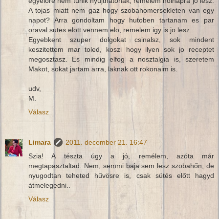
egyelore nem tunik nyujthatonak, remelem holnapra jo lesz.
A tojas miatt nem gaz hogy szobahomersekleten van egy
napot? Arra gondoltam hogy hutoben tartanam es par
oraval sutes elott vennem elo, remelem igy is jo lesz.
Egyebkent szuper dolgokat csinalsz, sok mindent
keszitettem mar toled, koszi hogy ilyen sok jo receptet
megosztasz. Es mindig elfog a nosztalgia is, szeretem
Makot, sokat jartam arra, laknak ott rokonaim is.
udv,
M.
Válasz
Limara
2011. december 21. 16:47
Szia! A tészta úgy a jó, remélem, azóta már
megtapasztaltad. Nem, semmi baja sem lesz szobahőn, de
nyugodtan teheted hűvösre is, csak sütés előtt hagyd
átmelegedni..
Válasz