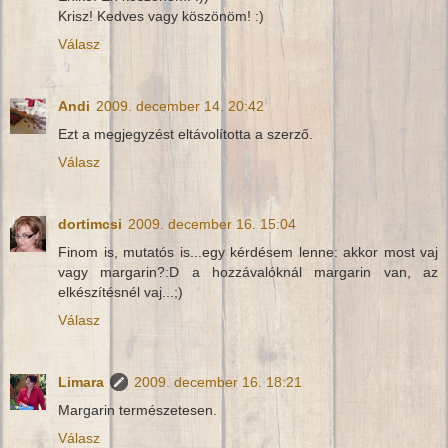
Krisz! Kedves vagy köszönöm! :)
Válasz
Andi
2009. december 14. 20:42
Ezt a megjegyzést eltávolította a szerző.
Válasz
dortimcsi
2009. december 16. 15:04
Finom is, mutatós is...egy kérdésem lenne: akkor most vaj
vagy margarin?:D a hozzávalóknál margarin van, az
elkészítésnél vaj...;)
Válasz
Limara
2009. december 16. 18:21
Margarin természetesen.
Válasz