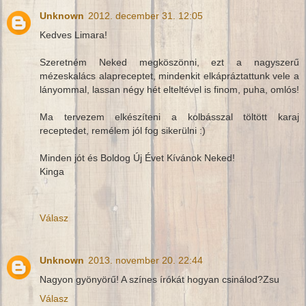
Unknown
2012. december 31. 12:05
Kedves Limara!
Szeretném Neked megköszönni, ezt a nagyszerű
mézeskalács alapreceptet, mindenkit elkápráztattunk vele a
lányommal, lassan négy hét elteltével is finom, puha, omlós!
Ma tervezem elkészíteni a kolbásszal töltött karaj
receptedet, remélem jól fog sikerülni :)
Minden jót és Boldog Új Évet Kívánok Neked!
Kinga
Válasz
Unknown
2013. november 20. 22:44
Nagyon gyönyörű! A színes írókát hogyan csinálod?Zsu
Válasz