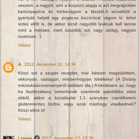
veszem, a nagyot, ami a koszorú alapja is azt megrajzolom
kartonpapírra és körbevágom a tésztát.A szívekből a
gyertyák helyét egy pogácsa kiszúróval vágom ki. lehet
sütés előtt is, de akkor kicsit nagyobb lyuknak kell lennie
mint a mécses, mert összébb sül, vagy utólag, nagyon
óvatosan. :)
Válasz
A.
2012. december 11. 14:34
Köszi ezt a szuper receptet, már kétszer megsütöttem,
vékonyan, vastagon, mindenhogyan tökéletes! (A Dívány
mézeskalácsversenyéről találtam ide.) A kérdésem az, hogy
ha lisztérzékeny ismerősnek szeretnék ajándékba sütni
ebből, akkor a búzalisztet 1:1 arányban cserélhetem
gluténmentes lisztre, vagy azok máshogy viselkednek?
Köszi előre is!
Válasz
Limara
2012. december 12. 12:39