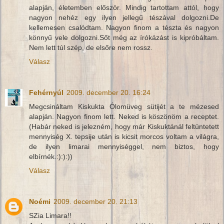
alapján, életemben először. Mindig tartottam attól, hogy
nagyon nehéz egy ilyen jellegű tészával dolgozni.De
kellemesen csalódtam. Nagyon finom a tészta és nagyon
könnyű vele dolgozni.Sőt még az írókázást is kipróbáltam.
Nem lett túl szép, de elsőre nem rossz.
Válasz
Fehérnyúl
2009. december 20. 16:24
Megcsináltam Kiskukta Ólomüveg sütijét a te mézesed
alapján. Nagyon finom lett. Neked is köszönöm a receptet.
(Habár neked is jelezném, hogy már Kiskuktánál feltüntetett
mennyiség X. tepsije után is kicsit morcos voltam a világra,
de ilyen limarai mennyiséggel, nem biztos, hogy
elbírnék.:):):))
Válasz
Noémi
2009. december 20. 21:13
SZia Limara!!