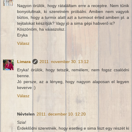
Nagyon örülök, hogy rátaláltam erre a receptre. Nem tűnik
bonyolultnak, ki szeretném próbálni. Amiben nem vagyok
biztos, hogy a turmix alatt azt a turmixot érted amiben pl. a
tejitalokat készítjük? Vagy jó a sima gépi habverő is?
Köszönöm, ha válaszolsz.
Eryka
Válasz
Limara
2011. november 30. 13:12
Eryka! örülök, hogy tetszik, remélem, nem fogsz csalódni
benne.
Jó persze, az a lényeg, hogy nagyon alaposan el legyen
keverve :)
Válasz
Névtelen
2011. december 10. 12:20
Szia!
Érdeklődni szeretnék, hogy esetleg e sima liszt egy részét ki