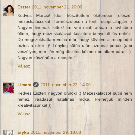
Eszter
2011. november 21. 20:00
Kedves Marcsi! Idén készítettem életemben először
mézeskalácsokat. Természetesen a fenti recept alapján :)
Nagyon finomak lettek! Én vmi miatt abban a tévhitben
éltem, hogy mézeskalácsot készíteni bonyolult és nehéz.
De megszokhattam volna már, hogy követve a receptedet
biztos a siker :)! Tényleg sütés után azonnal puhák (ami
veszélyes, mert én még díszítés közben befaltam párat...).
Nagyon köszönöm a receptet!
Válasz
Limara
2011. november 22. 14:00
Kedves Eszter! nagyon örülök! :) Mézeskalácsot sütni nem
nehéz, ráadásul hatalmas móka, kiélhetjük minden
kreativitásunkat:))
Válasz
Eryka
2011. november 29. 18:08