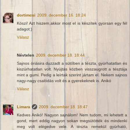
dortimcsi
2009. december 16. 18:24
Köszi! Azt hiszem,akkor most el is készítek gyorsan egy fél
adagot:)
Válasz
Névtelen
2009. december 18. 18:44
Sajnos óriásira duzzadt a sütőben a tészta, gyúrhatatlan és
kiszúrhatatlan volt. Nyújtás közben visszaugrott a tésztája
mint a gumi. Pedig a leírtak szerint jártam el. Nekem sajnos
nagy-nagy csalódás volt és a gyerekeknek is. Anikó
Válasz
Limara
2009. december 18. 18:47
Kedves Anikó! Nagyon sajnálom! Nem tudom, mi lehetett a
gond, mert eddig nagyon sokan megsütötték és mindenki
meg volt elégedve vele. A tészta remekül gyúrható,