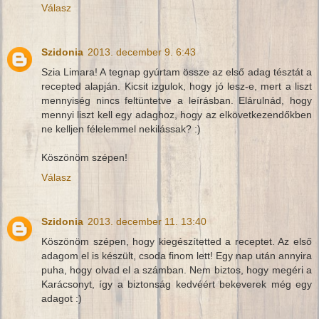
Válasz
Szidonia
2013. december 9. 6:43
Szia Limara! A tegnap gyúrtam össze az első adag tésztát a
recepted alapján. Kicsit izgulok, hogy jó lesz-e, mert a liszt
mennyiség nincs feltüntetve a leírásban. Elárulnád, hogy
mennyi liszt kell egy adaghoz, hogy az elkövetkezendőkben
ne kelljen félelemmel nekilássak? :)
Köszönöm szépen!
Válasz
Szidonia
2013. december 11. 13:40
Köszönöm szépen, hogy kiegészítetted a receptet. Az első
adagom el is készült, csoda finom lett! Egy nap után annyira
puha, hogy olvad el a számban. Nem biztos, hogy megéri a
Karácsonyt, így a biztonság kedvéért bekeverek még egy
adagot :)