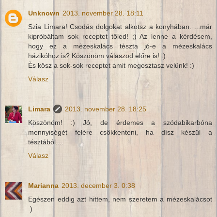
Unknown
2013. november 28. 18:11
Szia Limara! Csodás dolgokat alkotsz a konyhában. ...már
kipróbáltam sok receptet tőled! ;) Az lenne a kèrdèsem,
hogy ez a mèzeskalács tèszta jó-e a mèzeskalács
házikóhoz is? Köszönöm válaszod előre is! :)
Ès kösz a sok-sok receptet amit megosztasz velünk! :)
Válasz
Limara
2013. november 28. 18:25
Köszönöm! :) Jó, de érdemes a szódabikarbóna
mennyiségét felére csökkenteni, ha dísz készül a
tésztából....
Válasz
Marianna
2013. december 3. 0:38
Egészen eddig azt hittem, nem szeretem a mézeskalácsot
:)