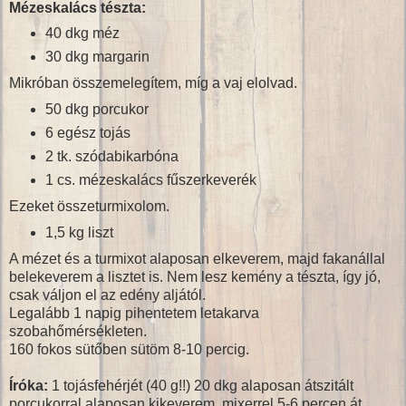
Mézeskalács tészta:
40 dkg méz
30 dkg margarin
Mikróban összemelegítem, míg a vaj elolvad.
50 dkg porcukor
6 egész tojás
2 tk. szódabikarbóna
1 cs. mézeskalács fűszerkeverék
Ezeket összeturmixolom.
1,5 kg liszt
A mézet és a turmixot alaposan elkeverem, majd fakanállal
belekeverem a lisztet is. Nem lesz kemény a tészta, így jó,
csak váljon el az edény aljától.
Legalább 1 napig pihentetem letakarva
szobahőmérsékleten.
160 fokos sütőben sütöm 8-10 percig.
Íróka:
1 tojásfehérjét (40 g!!) 20 dkg alaposan átszitált
porcukorral alaposan kikeverem, mixerrel 5-6 percen át.