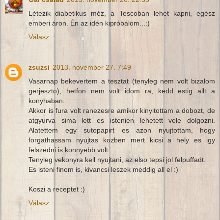
Létezik diabetikus méz, a Tescoban lehet kapni, egész
emberi áron. Én az idén kipróbálom...:)
Válasz
zsuzsi
2013. november 27. 7:49
Vasarnap bekevertem a tesztat (tenyleg nem volt bizalom
gerjeszto), hetfon nem volt idom ra, kedd estig allt a
konyhaban.
Akkor is fura volt ranezesre amikor kinyitottam a dobozt, de
atgyurva sima lett es istenien lehetett vele dolgozni.
Alatettem egy sutopapirt es azon nyujtottam, hogy
forgathassam nyujtas kozben mert kicsi a hely es igy
felszedni is konnyebb volt.
Tenyleg vekonyra kell nyujtani, az elso tepsi jol felpuffadt.
Es isteni finom is, kivancsi leszek meddig all el :)
Koszi a receptet :)
Válasz