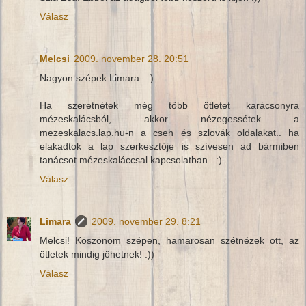
Válasz
Melcsi
2009. november 28. 20:51
Nagyon szépek Limara.. :)
Ha szeretnétek még több ötletet karácsonyra
mézeskalácsból, akkor nézegessétek a
mezeskalacs.lap.hu-n a cseh és szlovák oldalakat.. ha
elakadtok a lap szerkesztője is szívesen ad bármiben
tanácsot mézeskaláccsal kapcsolatban.. :)
Válasz
Limara
2009. november 29. 8:21
Melcsi! Köszönöm szépen, hamarosan szétnézek ott, az
ötletek mindig jöhetnek! :))
Válasz