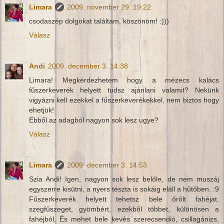
Limara
2009. november 29. 19:22
csodaszép dolgokat találtam, köszönöm! :)))
Válasz
Andi
2009. december 3. 14:38
Limara! Megkérdezhetem hogy a mézecs kalács
fűszerkeverék helyett tudsz ajánlani valamit? Nekünk
vigyázni kell ezekkel a fűszerkeverékekkel, nem biztos hogy
ehetjük!
Ebből az adagból nagyon sok lesz ugye?
Válasz
Limara
2009. december 3. 14:53
Szia Andi! Igen, nagyon sok lesz belőle, de nem muszáj
egyszerre kisütni, a nyers tészta is sokáig eláll a hűtőben. :9
Fűszerkeverék helyett tehetsz bele őrőlt fahéjat,
szegfűszeget, gyömbért, ezekből többet, különösen a
fahéjból. És mehet bele kevés szerecsendió, csillagánizs,