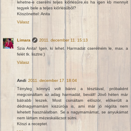
lehetne-e cserélni teljes kiőrlésűre,és ha igen kb mennyit
tegyek bele a teljes kiőrlésűből?
Köszönettel: Anita
Válasz
Limara
2011. december 11. 15:13
Szia Anita! Igen, ki lehet. Harmadát cserélném le, max. a
felét tk. lisztre:)
Válasz
Andi
2011. december 17. 18:04
Tényleg könnyű volt bánni a tésztával, próbaként
megcsináltam az adag harmadát, bevált! Jövő héten már
bátrabb leszek. Most csináltam először, előkerült a
dédnagymamám kiszúrója is, ami már jó régóta nem
lehetett használatban. Se a nagymamámat, se anyukámat
nem láttam mézeskalácsot sütni.
Köszi a receptet.