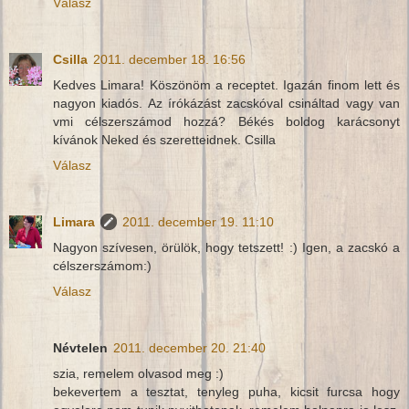
Válasz
Csilla
2011. december 18. 16:56
Kedves Limara! Köszönöm a receptet. Igazán finom lett és
nagyon kiadós. Az írókázást zacskóval csináltad vagy van
vmi célszerszámod hozzá? Békés boldog karácsonyt
kívánok Neked és szeretteidnek. Csilla
Válasz
Limara
2011. december 19. 11:10
Nagyon szívesen, örülök, hogy tetszett! :) Igen, a zacskó a
célszerszámom:)
Válasz
Névtelen
2011. december 20. 21:40
szia, remelem olvasod meg :)
bekevertem a tesztat, tenyleg puha, kicsit furcsa hogy