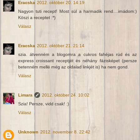
Eracska
2012. október 20. 14:19
Nagyon tuti recept! Most sül a harmadik rend....imádom:)
Köszi a receptet :*)
Válasz
Eracska
2012. október 21. 21:14
szia. átvenném a blogomra a cukros fahéjas rúd és az
express croissant receptjét és néhány fázisképet (persze
betenném mellé még az oldalad linkjét is) ha nem gond.
Válasz
Limara
2012. október 24. 10:02
Szia! Persze, vidd csak! :)
Válasz
Unknown
2012. november 8. 22:42