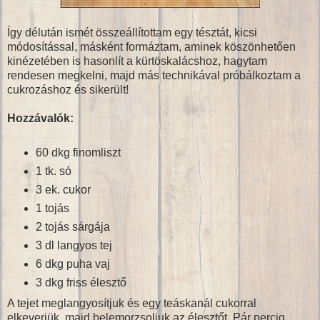
Így délután ismét összeállítottam egy tésztát, kicsi
módosítással, másként formáztam, aminek köszönhetően
kinézetében is hasonlít a kürtöskalácshoz, hagytam
rendesen megkelni, majd más technikával próbálkoztam a
cukrozáshoz és sikerült!
Hozzávalók:
60 dkg finomliszt
1 tk. só
3 ek. cukor
1 tojás
2 tojás sárgája
3 dl langyos tej
6 dkg puha vaj
3 dkg friss élesztő
A tejet meglangyosítjuk és egy teáskanál cukorral
elkeverjük, majd belemorzsoljuk az élesztőt. Pár percig