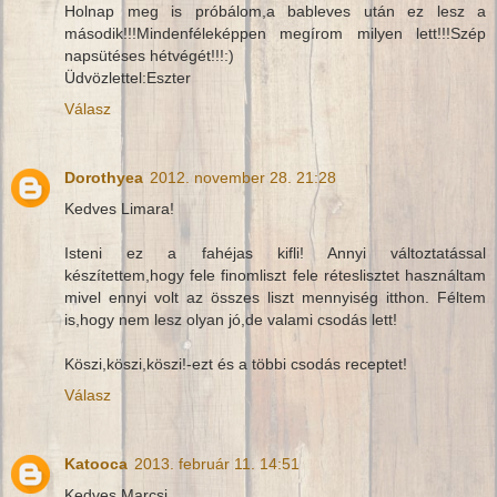
Holnap meg is próbálom,a bableves után ez lesz a
második!!!Mindenféleképpen megírom milyen lett!!!Szép
napsütéses hétvégét!!!:)
Üdvözlettel:Eszter
Válasz
Dorothyea
2012. november 28. 21:28
Kedves Limara!
Isteni ez a fahéjas kifli! Annyi változtatással
készítettem,hogy fele finomliszt fele réteslisztet használtam
mivel ennyi volt az összes liszt mennyiség itthon. Féltem
is,hogy nem lesz olyan jó,de valami csodás lett!
Köszi,köszi,köszi!-ezt és a többi csodás receptet!
Válasz
Katooca
2013. február 11. 14:51
Kedves Marcsi,