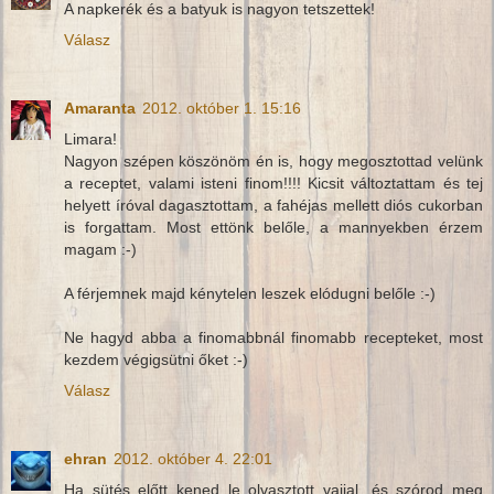
A napkerék és a batyuk is nagyon tetszettek!
Válasz
Amaranta
2012. október 1. 15:16
Limara!
Nagyon szépen köszönöm én is, hogy megosztottad velünk
a receptet, valami isteni finom!!!! Kicsit változtattam és tej
helyett íróval dagasztottam, a fahéjas mellett diós cukorban
is forgattam. Most ettönk belőle, a mannyekben érzem
magam :-)
A férjemnek majd kénytelen leszek elódugni belőle :-)
Ne hagyd abba a finomabbnál finomabb recepteket, most
kezdem végigsütni őket :-)
Válasz
ehran
2012. október 4. 22:01
Ha sütés előtt kened le olvasztott vajjal, és szórod meg