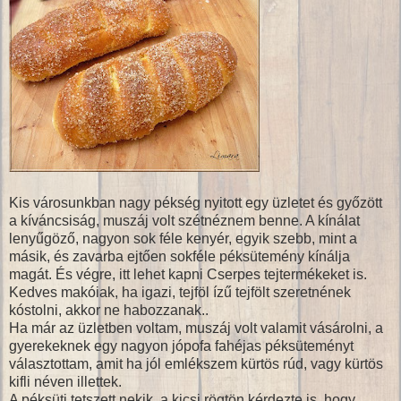
Kis városunkban nagy pékség nyitott egy üzletet és győzött
a kíváncsiság, muszáj volt szétnéznem benne. A kínálat
lenyűgöző, nagyon sok féle kenyér, egyik szebb, mint a
másik, és zavarba ejtően sokféle péksütemény kínálja
magát. És végre, itt lehet kapni Cserpes tejtermékeket is.
Kedves makóiak, ha igazi, tejföl ízű tejfölt szeretnének
kóstolni, akkor ne habozzanak..
Ha már az üzletben voltam, muszáj volt valamit vásárolni, a
gyerekeknek egy nagyon jópofa fahéjas péksüteményt
választottam, amit ha jól emlékszem kürtös rúd, vagy kürtös
kifli néven illettek.
A péksüti tetszett nekik, a kicsi rögtön kérdezte is, hogy