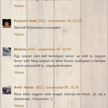
Válasz
Kisnyul / Andi
2012. szeptember 29. 21:03
Sikerült! Köszönöm a receptet!
Válasz
Medora
2012. szeptember 30. 13:33
Egy szavát sem kell komolyan venni: az első is nagyon
finom volt! Meg szépen le lehet hozzá nyalogatni a fahéjas
cukrot a kezedről is, végeredményben.
Válasz
Andi -Xsara-
2012. szeptember 30. 15:26
Kész ééés nagyon eteti magát, könnyű és finom :))) Jaj a
diétámnak...Köszönöm :)
Válasz