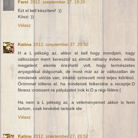
Farci
2012. szeptember 27. 19:20
Ezt el kell készíteni! :))
Köszi :))
Válasz
Katina
2012. szeptember 27. 20:50
H a L pékség az, akkor el kell hogy mondjam, nagy
változáson ment keresztül az elmúlt néhány évben, mióta
megjelent: eleinte érezhető volt, hogy természetes
anyagokkal dolgoznak, de most már az ár változatlan de
mindenek utóíze van, inkább színezett mint teljes kiőrlésű.
Örömmel töltene el, ha mindenek felkerülne a receptje:D
fitnesz croissant-ra pályázatot írok ki:D a régi-félére:(
Ha nem a L pékség az, a véleményemet akkor is fenn
tartom, csak kevésbé tartozik ide
Válasz
Katina
2012. szeptember 27. 20:52