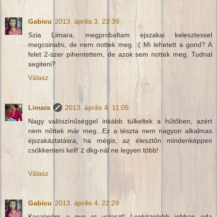
Gabicu
2013. április 3. 23:39
Szia Limara, megprobaltam ejszakai kelesztessel
megcsinalni, de nem nottek meg. :( Mi lehetett a gond? A
felet 2-szer pihentettem, de azok sem nottek meg. Tudnal
segiteni?
Válasz
Limara
2013. április 4. 11:05
Nagy valószínűséggel inkább túlkeltek a hűtőben, azért
nem nőttek már meg...Ez a tészta nem nagyon alkalmas
éjszakáztatásra, ha mégis, az élesztőn mindenképpen
csökkenteni kell! 2 dkg-nál ne legyen több!
Válasz
Gabicu
2013. április 4. 22:29
Koszönöm a gyo rs valaszt! Legközelebb jobban oda