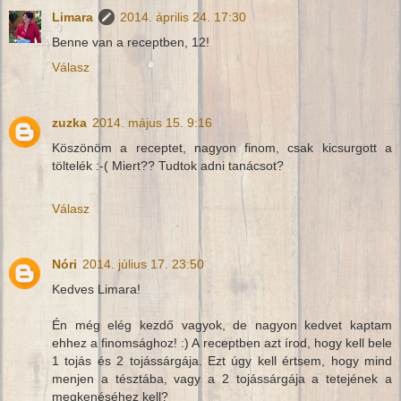
Limara
2014. április 24. 17:30
Benne van a receptben, 12!
Válasz
zuzka
2014. május 15. 9:16
Köszönöm a receptet, nagyon finom, csak kicsurgott a
töltelék :-( Miert?? Tudtok adni tanácsot?
Válasz
Nóri
2014. július 17. 23:50
Kedves Limara!
Én még elég kezdő vagyok, de nagyon kedvet kaptam
ehhez a finomsághoz! :) A receptben azt írod, hogy kell bele
1 tojás és 2 tojássárgája. Ezt úgy kell értsem, hogy mind
menjen a tésztába, vagy a 2 tojássárgája a tetejének a
megkenéséhez kell?