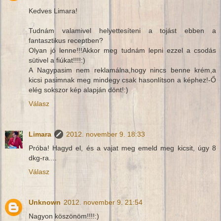
Kedves Limara!
Tudnám valamivel helyettesíteni a tojást ebben a
fantasztikus receptben?
Olyan jó lenne!!!Akkor meg tudnám lepni ezzel a csodás
sütivel a fiúkat!!!!:)
A Nagypasim nem reklamálna,hogy nincs benne krém,a
kicsi pasimnak meg mindegy csak hasonlítson a képhez!-Ő
elég sokszor kép alapján dönt!:)
Válasz
Limara
2012. november 9. 18:33
Próba! Hagyd el, és a vajat meg emeld meg kicsit, úgy 8
dkg-ra....
Válasz
Unknown
2012. november 9. 21:54
Nagyon köszönöm!!!!:)