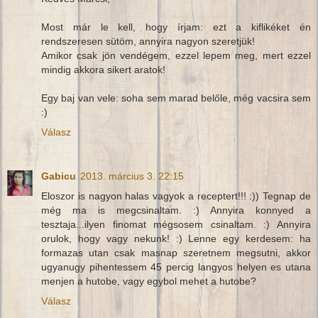
Most már le kell, hogy írjam: ezt a kiflikéket én
rendszeresen sütöm, annyira nagyon szeretjük!
Amikor csak jön vendégem, ezzel lepem meg, mert ezzel
mindig akkora sikert aratok!
Egy baj van vele: soha sem marad belőle, még vacsira sem
:)
Válasz
Gabicu
2013. március 3. 22:15
Eloszor is nagyon halas vagyok a receptert!!! :)) Tegnap de
még ma is megcsinaltam. :) Annyira konnyed a
tesztaja...ilyen finomat mégsosem csinaltam. :) Annyira
orulok, hogy vagy nekunk! :) Lenne egy kerdesem: ha
formazas utan csak masnap szeretnem megsutni, akkor
ugyanugy pihentessem 45 percig langyos helyen es utana
menjen a hutobe, vagy egybol mehet a hutobe?
Válasz