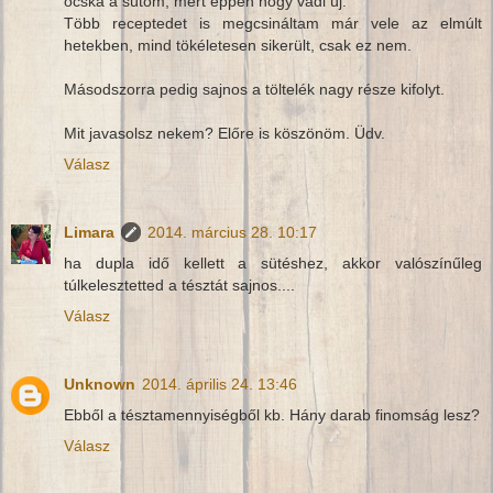
ócska a sütőm, mert éppen hogy vadi új.
Több receptedet is megcsináltam már vele az elmúlt
hetekben, mind tökéletesen sikerült, csak ez nem.
Másodszorra pedig sajnos a töltelék nagy része kifolyt.
Mit javasolsz nekem? Előre is köszönöm. Üdv.
Válasz
Limara
2014. március 28. 10:17
ha dupla idő kellett a sütéshez, akkor valószínűleg
túlkelesztetted a tésztát sajnos....
Válasz
Unknown
2014. április 24. 13:46
Ebből a tésztamennyiségből kb. Hány darab finomság lesz?
Válasz