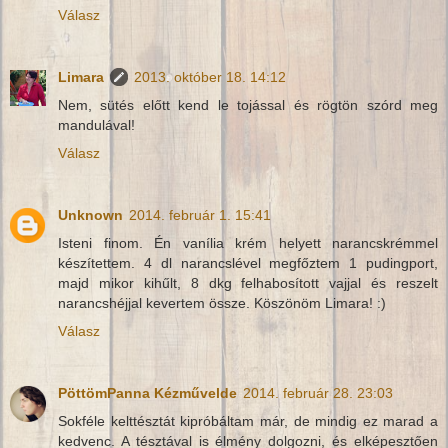
Válasz
Limara
2013. október 18. 14:12
Nem, sütés előtt kend le tojással és rögtön szórd meg
mandulával!
Válasz
Unknown
2014. február 1. 15:41
Isteni finom. Én vanília krém helyett narancskrémmel
készítettem. 4 dl narancslével megfőztem 1 pudingport,
majd mikor kihűlt, 8 dkg felhabosított vajjal és reszelt
narancshéjjal kevertem össze. Köszönöm Limara! :)
Válasz
PöttömPanna Kézművelde
2014. február 28. 23:03
Sokféle kelttésztát kipróbáltam már, de mindig ez marad a
kedvenc. A tésztával is élmény dolgozni, és elképesztően