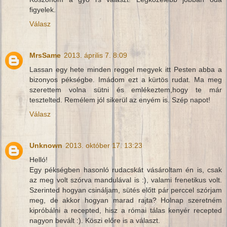
figyelek.
Válasz
MrsSame
2013. április 7. 8:09
Lassan egy hete minden reggel megyek itt Pesten abba a
bizonyos pékségbe. Imádom ezt a kürtös rudat. Ma meg
szerettem volna sütni és emlékeztem,hogy te már
tesztelted. Remélem jól sikerül az enyém is. Szép napot!
Válasz
Unknown
2013. október 17. 13:23
Helló!
Egy pékségben hasonló rudacskát vásároltam én is, csak
az meg volt szórva mandulával is :), valami frenetikus volt.
Szerinted hogyan csináljam, sütés előtt pár perccel szórjam
meg, de akkor hogyan marad rajta? Holnap szeretném
kipróbálni a recepted, hisz a római tálas kenyér recepted
nagyon bevált :). Köszi előre is a választ.