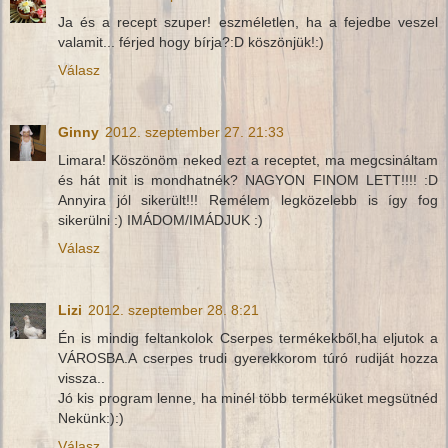
Ja és a recept szuper! eszméletlen, ha a fejedbe veszel
valamit... férjed hogy bírja?:D köszönjük!:)
Válasz
Ginny
2012. szeptember 27. 21:33
Limara! Köszönöm neked ezt a receptet, ma megcsináltam
és hát mit is mondhatnék? NAGYON FINOM LETT!!!! :D
Annyira jól sikerült!!! Remélem legközelebb is így fog
sikerülni :) IMÁDOM/IMÁDJUK :)
Válasz
Lizi
2012. szeptember 28. 8:21
Én is mindig feltankolok Cserpes termékekből,ha eljutok a
VÁROSBA.A cserpes trudi gyerekkorom túró rudiját hozza
vissza..
Jó kis program lenne, ha minél több terméküket megsütnéd
Nekünk:):)
Válasz