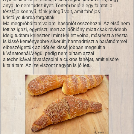
anya, te nem tudsz ilyet. Törtem belőle egy falatot, a
tésztája könnyű, fánk jellegű volt, amit fahéjas
kristálycukorba forgattak.
Ma megpróbáltam valami hasonlót összehozni. Az első nem
lett az igazi, egyrészt, mert az időhiány miatt csak rövidebb
ideig tudtam keleszteni mint kellett volna, másrészt a tészta
is kissé keményebbre sikerült, harmadrészt a barátnőmmel
elbeszélgettük az időt és kissé jobban megsült a
kívánatosnál.Végül pedig nem bírtam azzal
a technikával rávarázsolni a cukros fahéjat, amit elsőre
kitaláltam. Az íze viszont nagyon is jó lett.