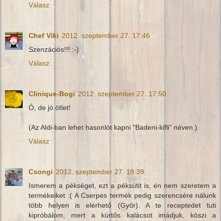
Válasz
Chef Viki
2012. szeptember 27. 17:46
Szenzációs!!! :-)
Válasz
Clinique-Bogi
2012. szeptember 27. 17:50
Ó, de jó ötlet!
(Az Aldi-ban lehet hasonlót kapni "Badeni-kifli" néven.)
Válasz
Csongi
2012. szeptember 27. 18:39
Ismerem a pékséget, ezt a péksütit is, én nem szeretem a
termékeiket :( A Cserpes termék pedig szerencsére nálunk
több helyen is elérhető (Győr). A te receptedet tuti
kipróbálom, mert a kürtős kalácsot imádjuk, köszi a