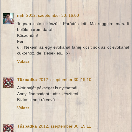
mifi
2012. szeptember 30. 16:00
Tegnap este elkészült! Parádés lett! Ma reggelre maradt
belőle három darab.
Köszönöm!
Feri
ui.: Nekem az egy evőkanál fahéj kicsit sok az öt evőkanál
cukorhoz, de ízlések és... :-)
Válasz
Tűzpadka
2012. szeptember 30. 19:10
Akár saját pékséget is nyithatnál...
Annyi finomságot tudsz készíteni.
Biztos lenne rá vevő.
Válasz
Tűzpadka
2012. szeptember 30. 19:11