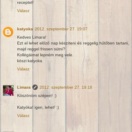
receptet!
Válasz
katyoka
2012. szeptember 27. 19:07
Kedves Limara!
Ezt el lehet előző nap készíteni és reggelig hűtőben tartani,
majd reggel frissen sütni?
Kollégáimat lepném meg vele.
köszi:katyoka
Válasz
Limara
2012. szeptember 27. 19:18
Köszönöm szépen! :)
Katyóka! igen, lehet! :)
Válasz