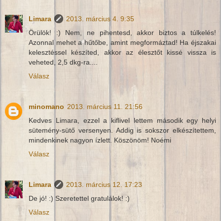
Limara
2013. március 4. 9:35
Örülök! :) Nem, ne pihentesd, akkor biztos a túlkelés!
Azonnal mehet a hűtőbe, amint megformáztad! Ha éjszakai
kelesztéssel készíted, akkor az élesztőt kissé vissza is
veheted, 2,5 dkg-ra....
Válasz
minomano
2013. március 11. 21:56
Kedves Limara, ezzel a kiflivel lettem második egy helyi
sütemény-sütő versenyen. Addig is sokszor elkészítettem,
mindenkinek nagyon ízlett. Köszönöm! Noémi
Válasz
Limara
2013. március 12. 17:23
De jó! :) Szeretettel gratulálok! :)
Válasz