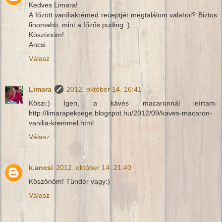
Kedves Limara!
A főzött vaníliakrémed receptjét megtalálom valahol? Biztos
finomabb, mint a főzős puding :)
Köszönöm!
Ancsi
Válasz
Limara
2012. október 14. 16:41
Köszi:) Igen, a kávés macaronnál leírtam:
http://limarapeksege.blogspot.hu/2012/09/kaves-macaron-
vanilia-kremmel.html
Válasz
k.ancsi
2012. október 14. 21:40
Köszönöm! Tündér vagy:)
Válasz