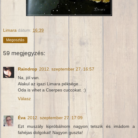
Limara
dátum:
16:39
Megosztás
59 megjegyzés:
Raindrop
2012. szeptember 27. 16:57
Na, jól van.
Alakul az igazi Limara péksége...
Oda is vihet a Cserpes cuccokat. :)
Válasz
Éva
2012. szeptember 27. 17:09
Ezt muszály kipróbálnom nagyon tetszik és imádom a
fahéjas dolgokat! Nagyon guszta!