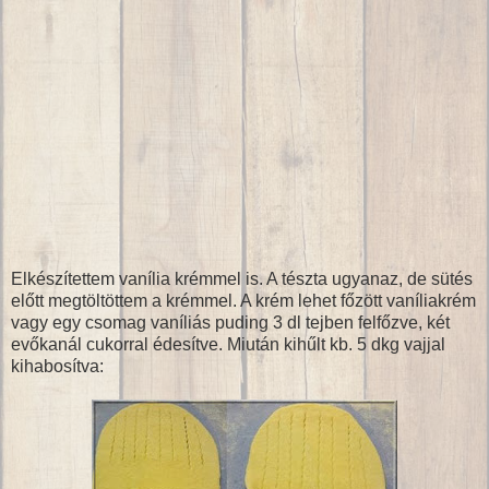
Elkészítettem vanília krémmel is. A tészta ugyanaz, de sütés
előtt megtöltöttem a krémmel. A krém lehet főzött vaníliakrém
vagy egy csomag vaníliás puding 3 dl tejben felfőzve, két
evőkanál cukorral édesítve. Miután kihűlt kb. 5 dkg vajjal
kihabosítva: