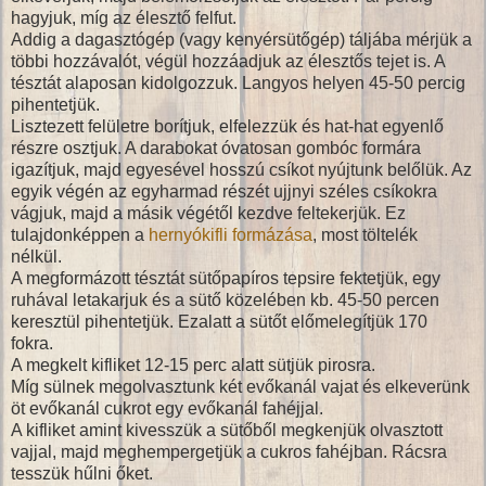
hagyjuk, míg az élesztő felfut.
Addig a dagasztógép (vagy kenyérsütőgép) táljába mérjük a
többi hozzávalót, végül hozzáadjuk az élesztős tejet is. A
tésztát alaposan kidolgozzuk. Langyos helyen 45-50 percig
pihentetjük.
Lisztezett felületre borítjuk, elfelezzük és hat-hat egyenlő
részre osztjuk. A darabokat óvatosan gombóc formára
igazítjuk, majd egyesével hosszú csíkot nyújtunk belőlük. Az
egyik végén az egyharmad részét ujjnyi széles csíkokra
vágjuk, majd a másik végétől kezdve feltekerjük. Ez
tulajdonképpen a
hernyókifli formázása
, most töltelék
nélkül.
A megformázott tésztát sütőpapíros tepsire fektetjük, egy
ruhával letakarjuk és a sütő közelében kb. 45-50 percen
keresztül pihentetjük. Ezalatt a sütőt előmelegítjük 170
fokra.
A megkelt kifliket 12-15 perc alatt sütjük pirosra.
Míg sülnek megolvasztunk két evőkanál vajat és elkeverünk
öt evőkanál cukrot egy evőkanál fahéjjal.
A kifliket amint kivesszük a sütőből megkenjük olvasztott
vajjal, majd meghempergetjük a cukros fahéjban. Rácsra
tesszük hűlni őket.