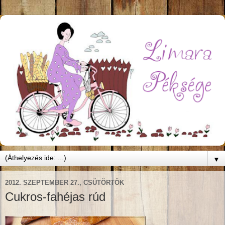
▼
2012. SZEPTEMBER 27., CSÜTÖRTÖK
Cukros-fahéjas rúd