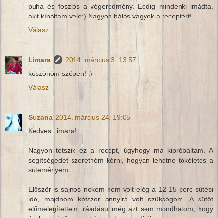
puha és foszlós a végeredmény. Eddig mindenki imádta,
akit kínáltam vele:) Nagyon hálás vagyok a receptért!
Válasz
Limara
2014. március 3. 13:57
köszönöm szépen! :)
Válasz
Suzana
2014. március 24. 19:05
Kedves Limara!
Nagyon tetszik ez a recept, úgyhogy ma kipróbáltam. A
segítségedet szeretném kérni, hogyan lehetne tökéletes a
süteményem.
Először is sajnos nekem nem volt elég a 12-15 perc sütési
idő, majdnem kétszer annyira volt szükségem. A sütőt
előmelegítettem, ráadásul még azt sem mondhatom, hogy