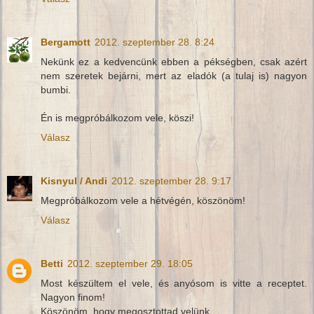
Bergamott
2012. szeptember 28. 8:24
Nekünk ez a kedvencünk ebben a pékségben, csak azért
nem szeretek bejárni, mert az eladók (a tulaj is) nagyon
bumbi.
Én is megpróbálkozom vele, köszi!
Válasz
Kisnyul / Andi
2012. szeptember 28. 9:17
Megpróbálkozom vele a hétvégén, köszönöm!
Válasz
Betti
2012. szeptember 29. 18:05
Most készültem el vele, és anyósom is vitte a receptet.
Nagyon finom!
Köszönöm, hogy megosztottad velünk.