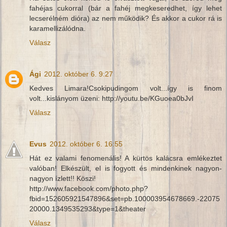
fahéjas cukorral (bár a fahéj megkeseredhet, így lehet
lecserélném dióra) az nem működik? És akkor a cukor rá is
karamellizálódna.
Válasz
Ági
2012. október 6. 9:27
Kedves Limara!Csokipudingom volt...így is finom
volt...kislányom üzeni: http://youtu.be/KGuoea0bJvI
Válasz
Evus
2012. október 6. 16:55
Hát ez valami fenomenális! A kürtös kalácsra emlékeztet
valóban! Elkészült, el is fogyott és mindenkinek nagyon-
nagyon ízlett!! Köszi!
http://www.facebook.com/photo.php?
fbid=152605921547896&set=pb.100003954678669.-22075
20000.1349535293&type=1&theater
Válasz