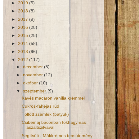
►
2019
(5)
►
2018
(8)
►
2017
(9)
►
2016
(28)
►
2015
(28)
►
2014
(58)
►
2013
(96)
▼
2012
(117)
►
december
(5)
►
november
(12)
►
október
(10)
▼
szeptember
(9)
Kávés macaron vanília krémmel
Cukros-fahéjas rúd
Töltött zsemlék (batyuk)
Csibemáj baconban fokhagymás
aszaltszilvával
Segítsüti - Mákkrémes teasütemény