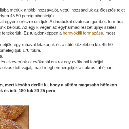
ába mérjük a többi hozzávalót, végül hozzáadjuk az élesztős tejet
lyen 45-50 percig pihentetjük.
at-hat egyenlő részre osztjuk. A darabokat óvatosan gombóc formára
unk belőlük. Az egyik végén az egyharmad részét ujjnyi széles
 feltekerjük. Ez tulajdonképpen a
hernyókifli formázása
, most
tetjük, egy ruhával letakarjuk és a sütő közelében kb. 45-50
előmelegítjük 170 fokra.
ra.
és elkeverünk öt evőkanál cukrot egy evőkanál fahéjjal.
k olvasztott vajjal, majd meghempergetjük a cukros fahéjban.
om, mert később derült ki, hogy a sütőm magasabb hőfokon
ok és idő: 180 fok 20-25 perc