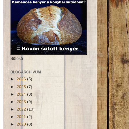
Sütőkő
BLOGARCHÍVUM
►
2026
(5)
►
2025
(7)
►
2024
(3)
►
2023
(9)
►
2022
(10)
►
2021
(2)
►
2020
(8)