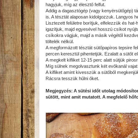
hagyjuk, míg az élesztő felfut.
Addig a dagasztógép (vagy kenyérsütőgép) tálj
is. A tésztát alaposan kidolgozzuk. Langyos he
Lisztezett felületre borítjuk, elfelezzük és h
igazítjuk, majd egyesével hosszú csíkot nyújt
csíkokra vágjuk, majd a másik végétől kezdve
töltelék nélkül.
A megformázott tésztát sütőpapíros tepsire fek
percen keresztül pihentetjük. Ezalatt a sütőt 
A megkelt kifliket 12-15 perc alatt sütjük piros
Míg sülnek megolvasztunk két evőkanál vajat 
A kifliket amint kivesszük a sütőből megkenjü
Rácsra tesszük hűlni őket.
Megjegyzés: A sütési időt utolag módosít
sütött, mint amit mutatott. A megfelelő hőf