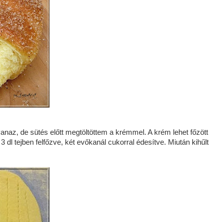
yanaz, de sütés előtt megtöltöttem a krémmel. A krém lehet főzött
dl tejben felfőzve, két evőkanál cukorral édesítve. Miután kihűlt