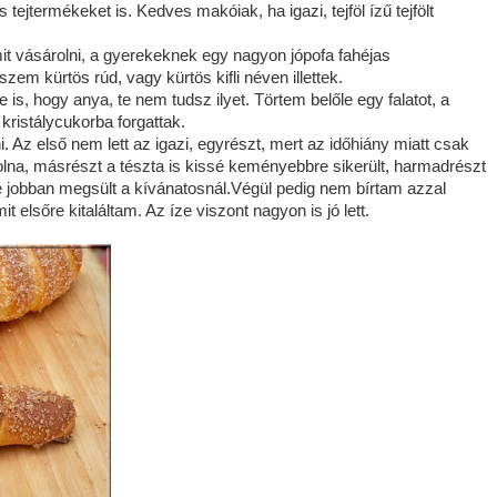
 tejtermékeket is. Kedves makóiak, ha igazi, tejföl ízű tejfölt
it vásárolni, a gyerekeknek egy nagyon jópofa fahéjas
em kürtös rúd, vagy kürtös kifli néven illettek.
ezte is, hogy anya, te nem tudsz ilyet. Törtem belőle egy falatot, a
 kristálycukorba forgattak.
Az első nem lett az igazi, egyrészt, mert az időhiány miatt csak
 volna, másrészt a tészta is kissé keményebbre sikerült, harmadrészt
é jobban megsült a kívánatosnál.Végül pedig nem bírtam azzal
t elsőre kitaláltam. Az íze viszont nagyon is jó lett.