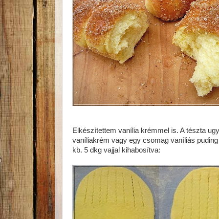
Elkészítettem vanília krémmel is. A tészta ug
vaníliakrém vagy egy csomag vaníliás puding 3 
kb. 5 dkg vajjal kihabosítva: