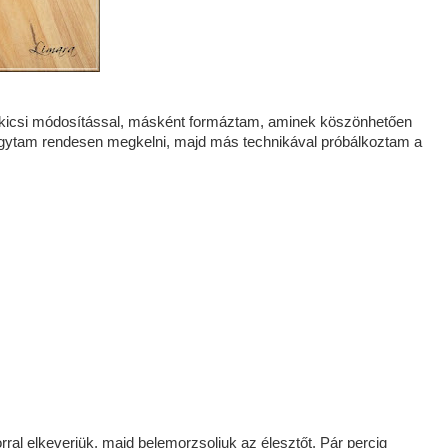
t, kicsi módosítással, másként formáztam, aminek köszönhetően
hagytam rendesen megkelni, majd más technikával próbálkoztam a
rral elkeverjük, majd belemorzsoljuk az élesztőt. Pár percig