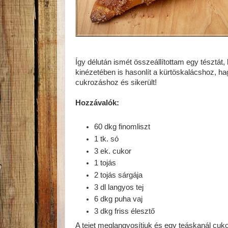
Így délután ismét összeállítottam egy tésztá
kinézetében is hasonlít a kürtöskalácshoz, 
cukrozáshoz és sikerült!
Hozzávalók:
60 dkg finomliszt
1 tk. só
3 ek. cukor
1 tojás
2 tojás sárgája
3 dl langyos tej
6 dkg puha vaj
3 dkg friss élesztő
A tejet meglangyosítjuk és egy teáskanál cuko