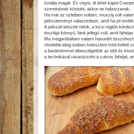
kínálja magát. És végre, itt lehet kapni Cserpes
szeretnének kóstolni, akkor ne habozzanak..
Ha már az üzletben voltam, muszáj volt valam
péksüteményt választottam, amit ha jól emléksz
A péksüti tetszett nekik, a kicsi rögtön kérd
tésztája könnyű, fánk jellegű volt, amit fahéjas
Ma megpróbáltam valami hasonlót összehozni. 
rövidebb ideig tudtam keleszteni mint kellett
a barátnőmmel elbeszélgettük az időt és kiss
a technikával rávarázsolni a cukros fahéjat, ami