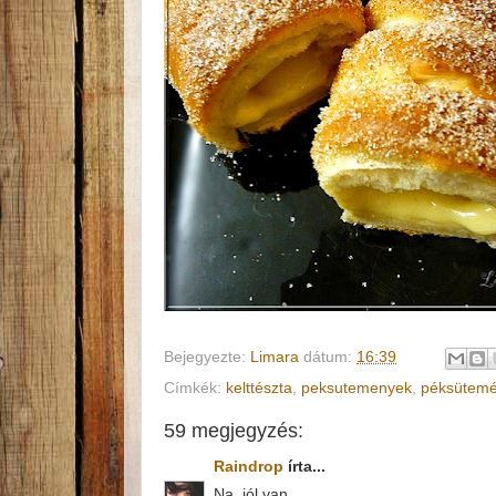
Bejegyezte:
Limara
dátum:
16:39
Címkék:
kelttészta
,
peksutemenyek
,
péksütem
59 megjegyzés:
Raindrop
írta...
Na, jól van.