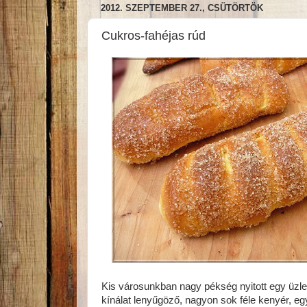
2012. SZEPTEMBER 27., CSÜTÖRTÖK
Cukros-fahéjas rúd
Kis városunkban nagy pékség nyitott egy üzle
kínálat lenyűgöző, nagyon sok féle kenyér, e