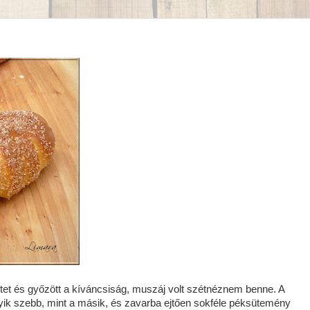
tet és győzött a kíváncsiság, muszáj volt szétnéznem benne. A
gyik szebb, mint a másik, és zavarba ejtően sokféle péksütemény