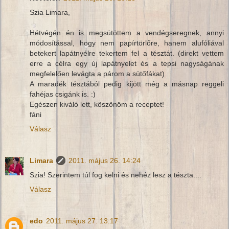
Szia Limara,
Hétvégén én is megsütöttem a vendégseregnek, annyi
módosítással, hogy nem papírtörlőre, hanem alufóliával
betekert lapátnyélre tekertem fel a tésztát. (direkt vettem
erre a célra egy új lapátnyelet és a tepsi nagyságának
megfelelően levágta a párom a sütőfákat)
A maradék tésztából pedig kijött még a másnap reggeli
fahéjas csigánk is. :)
Egészen kiváló lett, köszönöm a receptet!
fáni
Válasz
Limara
2011. május 26. 14:24
Szia! Szerintem túl fog kelni és nehéz lesz a tészta....
Válasz
edo
2011. május 27. 13:17