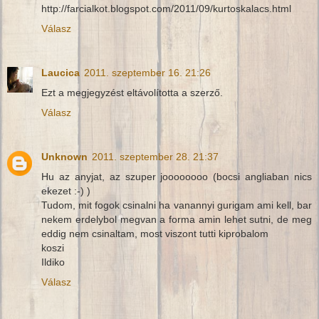
http://farcialkot.blogspot.com/2011/09/kurtoskalacs.html
Válasz
Laucica
2011. szeptember 16. 21:26
Ezt a megjegyzést eltávolította a szerző.
Válasz
Unknown
2011. szeptember 28. 21:37
Hu az anyjat, az szuper joooooooo (bocsi angliaban nics
ekezet :-) )
Tudom, mit fogok csinalni ha vanannyi gurigam ami kell, bar
nekem erdelybol megvan a forma amin lehet sutni, de meg
eddig nem csinaltam, most viszont tutti kiprobalom
koszi
Ildiko
Válasz