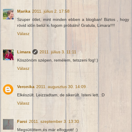
Marika
2011. július 2. 17:58
Szuper ötlet, mint minden ebben a blogban! Biztos , hogy
rövid időn belül ki fogom próbálni! Gratula, Limara!!!!
Válasz
Limara
2011. július 3. 11:11
Köszönöm szépen, remélem, tetszeni fog!:)
Válasz
Veronika
2011. augusztus 30. 14:09
Elkészült. Leizzadtam, de sikerült. Isteni lett. :D
Válasz
Farci
2011. szeptember 3. 13:30
Megsütöttem,és már elfogyott! :)