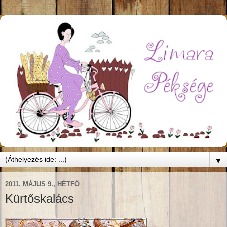
▼
2011. MÁJUS 9., HÉTFŐ
Kürtőskalács