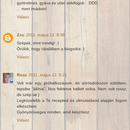
gyötrelmes, gyáva év után nekifogok.. :DDD
... mert imádom!
Válasz
Zsu
2011. május 12. 8:38
Szépek, mint mindig! :)
Örülök, hogy rátaláltam a blogodra :)
Válasz
Roza
2011. május 12. 9:21
Volt már egy próbálkozásom, én sörösdobozon sütöttem,
tepsibe "állítva". Nos fektetve kellett volna. Nem volt rossz,
de szép se:)
Legközelebb a Te recepted és útmutatásod alapján fogom
elkészíteni.
Gyönyörűséges minden, amit készítesz.
Válasz