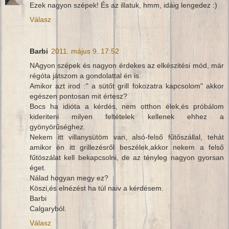
Ezek nagyon szépek! És az illatuk, hmm, idáig lengedez :)
Válasz
Barbi
2011. május 9. 17:52
NAgyon szépek és nagyon érdekes az elkészitési mód, már
régóta játszom a gondolattal én is.
Amikor azt irod :" a sütőt grill fokozatra kapcsolom" akkor
egészen pontosan mit értesz?
Bocs ha idióta a kérdés, nem otthon élek,és próbálom
kideriteni milyen feltételek kellenek ehhez a
gyönyörűséghez.
Nekem itt villanysütöm van, alsó-felső fűtőszállal, tehát
amikor én itt grillezésről beszélek,akkor nekem a felső
fűtöszálat kell bekapcsolni, de az tényleg nagyon gyorsan
éget.
Nálad hogyan megy ez?
Köszi,és elnézést ha túl naiv a kérdésem.
Barbi
Calgaryból.
Válasz