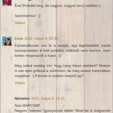
Éva! Próbáld meg, de nagyon, nagyon forró sütőben:)
Szemiramisz! :))
Válasz
Livia
2011. május 9. 20:34
Fantasztikusan néz ki a recept, egy legközelebbi baráti
összejövetelen ki kell próbálni, nélkülük nem merem, mert
ketten megesszük a hatot. :))
Meg tudod esetleg írni, hogy hány fokon sütötted? Nekem
is van ilyen grillszál a sütőmben, de még sosem használtam
magában. :) A tészta is szépen megsül így?
Válasz
Névtelen
2011. május 9. 22:15
Szia MARCSIM!
Nagyon "edesen "gyonyoruek lettek! Most be is dolgoznek