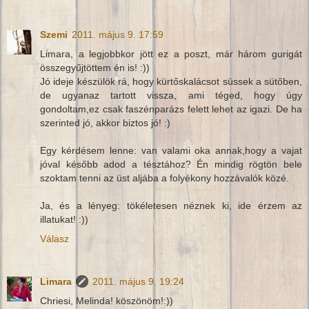
Szemi
2011. május 9. 17:59
Limara, a legjobbkor jött ez a poszt, már három gurigát
összegyűjtöttem én is! :))
Jó ideje készülök rá, hogy kürtőskalácsot süssek a sütőben,
de ugyanaz tartott vissza, ami téged, hogy úgy
gondoltam,ez csak faszénparázs felett lehet az igazi. De ha
szerinted jó, akkor biztos jó! :)
Egy kérdésem lenne: van valami oka annak,hogy a vajat
jóval később adod a tésztához? Én mindig rögtön bele
szoktam tenni az üst aljába a folyékony hozzávalók közé.
Ja, és a lényeg: tökéletesen néznek ki, ide érzem az
illatukat! :))
Válasz
Limara
2011. május 9. 19:24
Chriesi, Melinda! köszönöm!:))