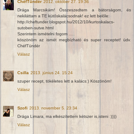
ChéfTündér
2012. október 27. 19:36
Drága Marcsikám! Összeszedtem a bátorságom, és
nekiláttam a TE kütőskalácsodnak! ez lett belőle:
http://cheftunder.blogspot.hu/2012/10/kurtoskalacs-
sutoben-sutve.html
Szerintem ismételni fogom .....
köszönöm az ismét megbízható és super receptet! üdv.
ChéfTündér
Válasz
Csilla
2013. június 24. 15:24
szuper recept, tökéletes lett a kalács:) Köszönöm!
Válasz
Szofi
2013. november 5. 23:34
Drága Limara, ma elkészítettem kétszer is,isteni :))))
Válasz