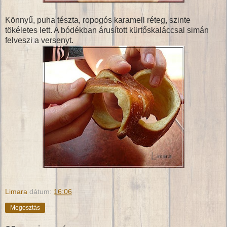
Könnyű, puha tészta, ropogós karamell réteg, szinte
tökéletes lett. A bódékban árusított kürtőskaláccsal simán
felveszi a versenyt.
Limara
dátum:
16:06
Megosztás