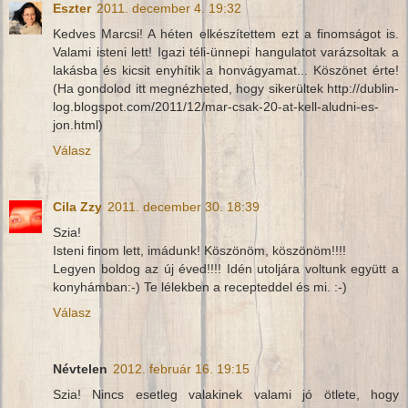
Eszter
2011. december 4. 19:32
Kedves Marcsi! A héten elkészítettem ezt a finomságot is.
Valami isteni lett! Igazi téli-ünnepi hangulatot varázsoltak a
lakásba és kicsit enyhítik a honvágyamat... Köszönet érte!
(Ha gondolod itt megnézheted, hogy sikerültek http://dublin-
log.blogspot.com/2011/12/mar-csak-20-at-kell-aludni-es-
jon.html)
Válasz
Cila Zzy
2011. december 30. 18:39
Szia!
Isteni finom lett, imádunk! Köszönöm, köszönöm!!!!
Legyen boldog az új éved!!!! Idén utoljára voltunk együtt a
konyhámban:-) Te lélekben a recepteddel és mi. :-)
Válasz
Névtelen
2012. február 16. 19:15
Szia! Nincs esetleg valakinek valami jó ötlete, hogy