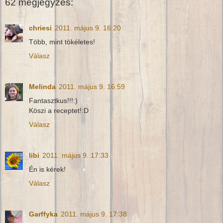
62 megjegyzés:
chriesi
2011. május 9. 16:20
Több, mint tökéletes!
Válasz
Melinda
2011. május 9. 16:59
Fantasztkus!!!:)
Köszi a receptet!:D
Válasz
libi
2011. május 9. 17:33
Én is kérek!
Válasz
Garffyka
2011. május 9. 17:38