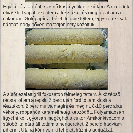
Egy tálcára apróbb szemű kristálycukrot szórtam. A maradék
olvasztott vajjal lekentem a tésztákatt és megforgattam a
cukorban. Sütőpapírral bélelt tepsire tettem, egyszerre csak
hármat, hogy bőven maradjon hely közöttük.
A sütőt ezalatt grill fokozaton felmelegítettem. A középső
rácsra toltam a tepsit. 2 perc után fordítottam kicsit a
tésztákon, 2 perc múlva megint és megint. 8-10 perc alatt
vékony, roppanós karamellréteg képződött. Folyamatosan
figyelni kell, gyorsan megéghet a cukor. Amikor kivettem a
sütőből talpára állítottam a hengereket, 2 percig hagytam
pihenni. Utána könnyen ki lehetett húzni a gurigákat.