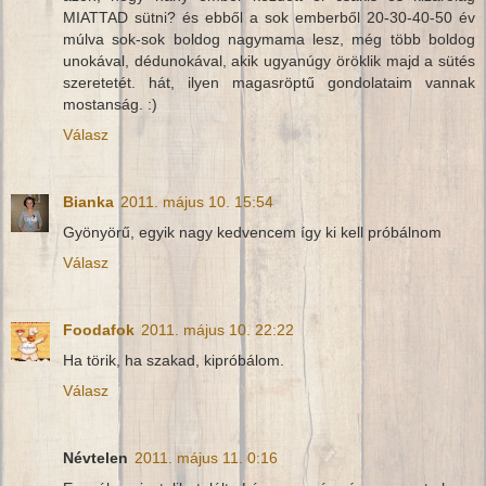
MIATTAD sütni? és ebből a sok emberből 20-30-40-50 év
múlva sok-sok boldog nagymama lesz, még több boldog
unokával, dédunokával, akik ugyanúgy öröklik majd a sütés
szeretetét. hát, ilyen magasröptű gondolataim vannak
mostanság. :)
Válasz
Bianka
2011. május 10. 15:54
Gyönyörű, egyik nagy kedvencem így ki kell próbálnom
Válasz
Foodafok
2011. május 10. 22:22
Ha törik, ha szakad, kipróbálom.
Válasz
Névtelen
2011. május 11. 0:16