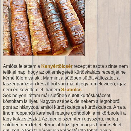
Amióta feltettem a
Kenyértölcsér
receptjét azóta szinte nem
telik el nap, hogy az ott emlegetett kürtőskalács receptjét ne
kérné tőlem valaki. Mármint a sütőben sütött változatét, a
faszénparázson készültről van már itt egy remek videó, igaz
nem én követtem el, hanem
Szabolcs
.
Sok helyen láttam már sütőben sütött kürtőskalácsot,
kóstoltam is ilyet. Nagyon szépek, de nekem a legtöbbről
pont az hiányzott, amitől kürtőskalács a kürtőskalács. Arra a
finom roppanós karamell rétegre gondolok, ami körbeöleli a
lágy kalácstésztát. Azt pedig szerintem egyszerű, meleg
sütőben nem lehet elérni, ahhoz igen magas hőmérséklet,
grill kell. A tészta bármilyen kalácstészta lehet, ami a