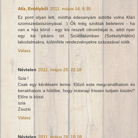
Alíz, Erdélyből
2011. május 14. 6:35
Ez pont olyan lett, mintha édesanyám sütötte volna Klári
szomszédasszonyával. :) Ők még szoktak beletenni - ha
van a ház körül - egy kis reszelt citromhéjat is, attól nyer
egy kis pikáns ízt. Szülőfalumban (Székelyföldön)
lakodalmakra, különféle rendezvényekre százasával sütik.
Válasz
Névtelen
2011. május 25. 22:18
Szia !
Csak egy kérdésem lenne. Előző este megcsinálhatom és
berakhatom a hűtőbe, hogy másnap frissen tudjam kisütni?
Előre is köszi
szia
Zsuzsi
Válasz
Névtelen
2011. május 26. 10:18