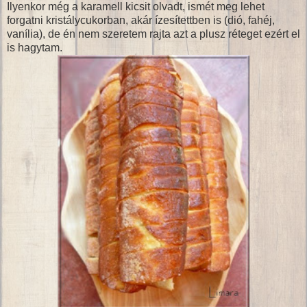
Ilyenkor még a karamell kicsit olvadt, ismét meg lehet
forgatni kristálycukorban, akár ízesítettben is (dió, fahéj,
vanília), de én nem szeretem rajta azt a plusz réteget ezért el
is hagytam.