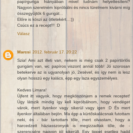
papírguriga hiányában mivel tudnám helyettesíteni?
Nagyon szeretném kipróbálni és nincs türelmem kivárni míg
összegyűjtök 6 gurigát...
Előre is köszi az ötletekért...:))
Csúcs ez a recept!!! :D
Válasz
Marcsi
2012. február 17. 20:22
Szia! Ami azt illeti van, nekem is még csak 2 papírtörlős
gurigám van, wc papíros viszont annál több! Jó szorosan
betekerve az is ugyanolyan jó, 2esével, és így nem is lesz
olyan hosszú egy kalács, épp egy laza egyszemélyes.
Kedves Limara!
Újfent itt vagyok, hogy megköszönjem a remek receptet!
Úgy látszik mindig így kell kipróbálnom, hogy vendéget
várok, mert ilyenkor vagy sikerül vagy igen :D És mert
ilyenkor általában bejön. Ma épp a kürtőskalácsnak futottam
neki, és - bár tartottam tőle, mert olvastam, hogy a
harcedzett háziasszonyok is megizzadtak tőle, de -
szerencsére nagyon jól sikerült. Egy tippet esetleg hadd