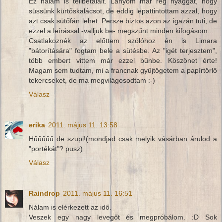
Ez nálam is telibetalált. Lányom már rég nyaggat, hogy
süssünk kürtőskalácsot, de eddig lepattintottam azzal, hogy
azt csak sütőfán lehet. Persze biztos azon az igazán tuti, de
ezzel a leírással -valljuk be- megszűnt minden kifogásom...
Csatlakoznék az előttem szólóhoz én is Limara
"bátorítására" fogtam bele a sütésbe. Az "igét terjesztem",
több embert vittem már ezzel bűnbe. Köszönet érte!
Magam sem tudtam, mi a francnak gyűjtögetem a papírtörlő
tekercseket, de ma megvilágosodtam :-)
Válasz
erika
2011. május 11. 13:58
Hűűűűű de szupi!(mondjad csak melyik vásárban árulod a
"portékát"? pusz)
Válasz
Raindrop
2011. május 11. 16:51
Nálam is elérkezett az idő.
Veszek egy nagy levegőt és megpróbálom. :D Sok