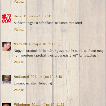
Válasz
Kri
2011. május 10. 7:20
A tésztát egy kis átfedéssel szoktam rátekerni.
Válasz
Márti
2011. május 10. 7:33
Nagyon eredeti! én is már rég szeretnék sütni, sütőben még
nem mertem kipróbálni, és a gurigás ötlet? fantasztikus:)
Válasz
Andi/cuki
2011. május 10. 8:48
Limara, ez isteni lehet!:-))
Válasz
Főkolomp
2011. május 10. 11:31