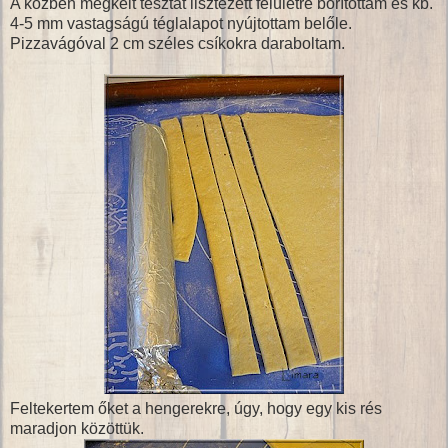
A közben megkelt tésztát lisztezett felületre borítottam és kb.
4-5 mm vastagságú téglalapot nyújtottam belőle.
Pizzavágóval 2 cm széles csíkokra daraboltam.
Feltekertem őket a hengerekre, úgy, hogy egy kis rés
maradjon közöttük.