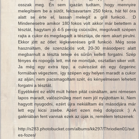
osszak meg. Én sem igazán tudtam, hogy mennyire
melegítsem be a sütőt, felcsavartam 250 fokra, hát fél óra
alatt se érte el, lassan melegít a grill funkció.. :D
Mindenesetre amikor 180 fokos volt akkor már betettem a
tésztát, hagytam jó 4-5 percig csücsülni, megolvadt szépen
rajta a cukor és megdagadt a tésztája, de nem akart pirulni.
Ekkor jött az ötlet: légkeveréses grill funkció. Még sose
használtam, de szenzációs volt, 20-30 másodperc alatt
megbarnult a tészta teteje és sűrűn kellett forgatni. Szép
fényes és ropogós lett, mit ne mondjak, osztatlan siker volt.
Ja még egy extra tipp, a cukrozást én egy őzgerinc
formában végeztem, így szépen egy helyen maradt a cukor
az alján, nem pacsmagoltam szét, és kényelmesen lehetett
forgatni a tésztát.
Egyébként ez előtt múlt héten pitát csináltam, ami rémesen
lapos maradt, valószínűleg mert nem jól nyújtottam ki. Nem
hagyott nyugodni, ezért újra nekiálltam és másodjára már
lett egy kicsi zsebe. Azért ezen még dolgozok :) A
galériában fent vannak ezek az újak is, remélem tetszenek:
http://s283.photobucket.com/albums/kk297/Thriodien01/sut
es-fozes/