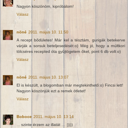
Nagyon köszönöm, kipróbálom!
Válasz
nöné
2011. május 10. 11:50
A recept bődületes! Már kel a tésztám, gurigák betekerve
várják a sorsuk beteljesedését:o) Még jó, hogy a múltkori
tölcséres recepted óta gyűjtögetem őket, pont 6 db volt:o)
Válasz
nöné
2011. május 10. 13:07
El is készült, a blogomban már megtekinthető:o) Fincsi lett!
Nagyon köszönjük ezt a remek ötletet!
Válasz
Boboce
2011. május 10. 13:14
... szinte érzem az illatát ... :))))