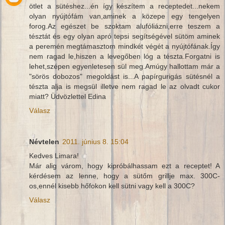
ötlet a sütéshez...én így készítem a receptedet...nekem
olyan nyújtófám van,aminek a közepe egy tengelyen
forog.Az egészet be szoktam alufóliázni,erre teszem a
tésztát és egy olyan apró tepsi segítségével sütöm aminek
a peremén megtámasztom mindkét végét a nyújtófának.Így
nem ragad le,hiszen a levegőben lóg a tészta.Forgatni is
lehet,szépen egyenletesen sül meg.Amúgy hallottam már a
"sörös dobozos" megoldást is...A papírgurigás sütésnél a
tészta alja is megsül illetve nem ragad le az olvadt cukor
miatt? Üdvözlettel Edina
Válasz
Névtelen
2011. június 8. 15:04
Kedves Limara!
Már alig várom, hogy kipróbálhassam ezt a receptet! A
kérdésem az lenne, hogy a sütőm grillje max. 300C-
os,ennél kisebb hőfokon kell sütni vagy kell a 300C?
Válasz