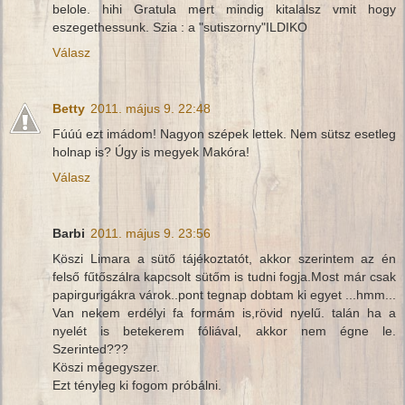
belole. hihi Gratula mert mindig kitalalsz vmit hogy
eszegethessunk. Szia : a "sutiszorny"ILDIKO
Válasz
Betty
2011. május 9. 22:48
Fúúú ezt imádom! Nagyon szépek lettek. Nem sütsz esetleg
holnap is? Úgy is megyek Makóra!
Válasz
Barbi
2011. május 9. 23:56
Köszi Limara a sütő tájékoztatót, akkor szerintem az én
felső fűtőszálra kapcsolt sütőm is tudni fogja.Most már csak
papirgurigákra várok..pont tegnap dobtam ki egyet ...hmm...
Van nekem erdélyi fa formám is,rövid nyelű. talán ha a
nyelét is betekerem fóliával, akkor nem égne le.
Szerinted???
Köszi mégegyszer.
Ezt tényleg ki fogom próbálni.