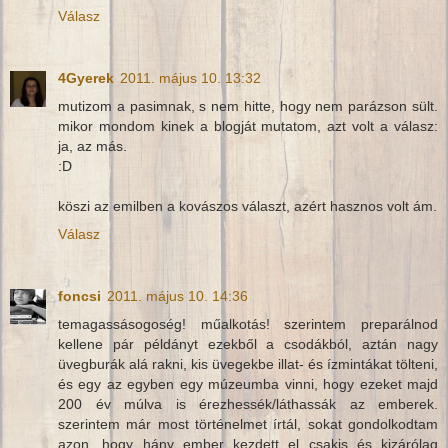
Válasz
4Gyerek
2011. május 10. 13:32
mutizom a pasimnak, s nem hitte, hogy nem parázson sült.
mikor mondom kinek a blogját mutatom, azt volt a válasz:
ja, az más.
:D
köszi az emilben a kovászos választ, azért hasznos volt ám.
Válasz
foncsi
2011. május 10. 14:36
temagassásogoség! műalkotás! szerintem preparálnod
kellene pár példányt ezekből a csodákból, aztán nagy
üvegburák alá rakni, kis üvegekbe illat- és ízmintákat tölteni,
és egy az egyben egy múzeumba vinni, hogy ezeket majd
200 év múlva is érezhessék/láthassák az emberek.
szerintem már most történelmet írtál, sokat gondolkodtam
azon, hogy hány ember kezdett el csakis és kizárólag