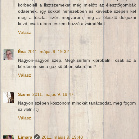
körbeöleli a lisztszemeket még mielőtt az élesztőgombák
odaérnek, így sokkal nehezebben és kevésbé szépen kel
meg a tészta. Ezért megvárom, míg az élesztő dolgozni
kezd, csak utána teszem hozzá a zsiradékot.
Válasz
Éva
2011. május 9. 19:32
Nagyon-nagyon szép. Megkísérlem kipróbálni, csak az a
kérdésem sima gáz sütőben sikerülhet?
Válasz
Szemi
2011. május 9. 19:47
Nagyon szépen köszönöm mindkét tanácsodat, meg fogom
szívlelni! :)
Válasz
Limara
2011. május 9. 19:48