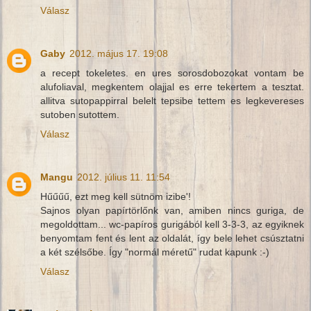
Válasz
Gaby
2012. május 17. 19:08
a recept tokeletes. en ures sorosdobozokat vontam be
alufoliaval, megkentem olajjal es erre tekertem a tesztat.
allitva sutopappirral belelt tepsibe tettem es legkevereses
sutoben sutottem.
Válasz
Mangu
2012. július 11. 11:54
Hűűűű, ezt meg kell sütnöm izibe'!
Sajnos olyan papírtörlőnk van, amiben nincs guriga, de
megoldottam... wc-papíros gurigából kell 3-3-3, az egyiknek
benyomtam fent és lent az oldalát, így bele lehet csúsztatni
a két szélsőbe. Így "normál méretű" rudat kapunk :-)
Válasz