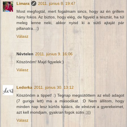
Limara
2011. június 8. 19:47
Most megfogtál, mert fogalmam sincs, hogy az én grillem
hány fokos. Az biztos, hogy elég, de figyeld a tésztát, ha túl
meleg lenne neki, akkor nyisd ki a sütő ajtaját pár
pillanatra...:)
Válasz
Névtelen
2011. június 9. 16:06
Köszönöm! Majd figyelek:)
Válasz
Ledorka
2011. június 30. 13:12
Köszönöm a tippet! :) Tegnap megsütöttem az első adagot
(7 guriga lett) ma a másodikat. :D Nem állítom, hogy
minden nap lesz kürtős kalács, de elnézve a gyerekeimet,
azt kell mondjam, gyakran fogok sütni :)))
Válasz