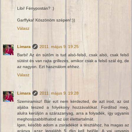
Libi! Fénypostán? :)
Garffyka! Köszönöm szépen!:))
Válasz
Limara
2011. május 9. 19:25
Barbi! Az én sütőm is tud alsó-felső, csak alsó, csak felső
sütést és van rajta grillezés, amikor csak a felső szál ég, de
az nagyon. Ezt használom ehhez.
Válasz
Limara
2011. május 9. 19:28
Szemiramisz! Bár ezt nem kérdezted, de azt írod, az üst
aljába teszed a folyékony hozzávalókat. Fordítsd meg,
alulra kerüljön a szárazanyag, arra a folyadék, így ugyanis
meghosszabbíthatod az üst élettartalmát.
Igen, később adom a zsiradékot a tésztához, ha magas az
aránya, azaz legalább 5 dkg kell belőle. A vaj ugyanis