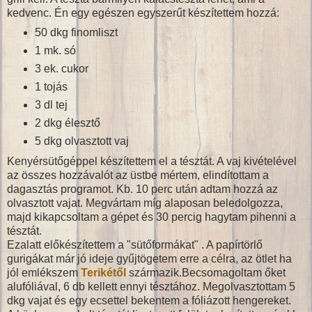
kedvenc. Én egy egészen egyszerűt készítettem hozzá:
50 dkg finomliszt
1 mk. só
3 ek. cukor
1 tojás
3 dl tej
2 dkg élesztő
5 dkg olvasztott vaj
Kenyérsütőgéppel készítettem el a tésztát. A vaj kivételével
az összes hozzávalót az üstbe mértem, elindítottam a
dagasztás programot. Kb. 10 perc után adtam hozzá az
olvasztott vajat. Megvártam míg alaposan beledolgozza,
majd kikapcsoltam a gépet és 30 percig hagytam pihenni a
tésztát.
Ezalatt előkészítettem a "sütőformákat" . A papírtörlő
gurigákat már jó ideje gyűjtögetem erre a célra, az ötlet ha
jól emlékszem
Terikétől
származik.Becsomagoltam őket
alufóliával, 6 db kellett ennyi tésztához. Megolvasztottam 5
dkg vajat és egy ecsettel bekentem a fóliázott hengereket.