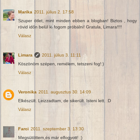
Marika
2011. július 2. 17:58
Szuper ötlet, mint minden ebben a blogban! Biztos , hogy
rövid időn belül ki fogom próbálni! Gratula, Limara!!!!
Válasz
Limara
2011. július 3. 11:11
Köszönöm szépen, remélem, tetszeni fog!:)
Válasz
Veronika
2011. augusztus 30. 14:09
Elkészült. Leizzadtam, de sikerült. Isteni lett. :D
Válasz
Farci
2011. szeptember 3. 13:30
Megsütöttem,és már elfogyott! :)