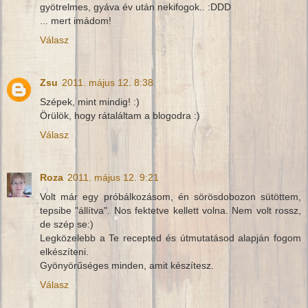
gyötrelmes, gyáva év után nekifogok.. :DDD
... mert imádom!
Válasz
Zsu
2011. május 12. 8:38
Szépek, mint mindig! :)
Örülök, hogy rátaláltam a blogodra :)
Válasz
Roza
2011. május 12. 9:21
Volt már egy próbálkozásom, én sörösdobozon sütöttem,
tepsibe "állítva". Nos fektetve kellett volna. Nem volt rossz,
de szép se:)
Legközelebb a Te recepted és útmutatásod alapján fogom
elkészíteni.
Gyönyörűséges minden, amit készítesz.
Válasz