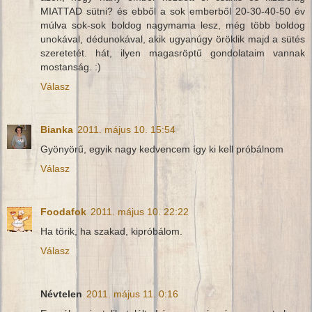
MIATTAD sütni? és ebből a sok emberből 20-30-40-50 év
múlva sok-sok boldog nagymama lesz, még több boldog
unokával, dédunokával, akik ugyanúgy öröklik majd a sütés
szeretetét. hát, ilyen magasröptű gondolataim vannak
mostanság. :)
Válasz
Bianka
2011. május 10. 15:54
Gyönyörű, egyik nagy kedvencem így ki kell próbálnom
Válasz
Foodafok
2011. május 10. 22:22
Ha törik, ha szakad, kipróbálom.
Válasz
Névtelen
2011. május 11. 0:16