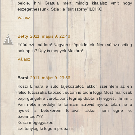
belole. hihi Gratula mert mindig kitalalsz vmit hogy
eszegethessunk. Szia : a "sutiszorny"ILDIKO
Válasz
Betty
2011. május 9. 22:48
Fúúú ezt imádom! Nagyon szépek lettek. Nem sütsz esetleg
holnap is? Úgy is megyek Makóra!
Válasz
Barbi
2011. május 9. 23:56
Köszi Limara a sütő tájékoztatót, akkor szerintem az én
felső fűtőszálra kapcsolt sütőm is tudni fogja.Most már csak
papirgurigákra várok..pont tegnap dobtam ki egyet ...hmm...
Van nekem erdélyi fa formám is,rövid nyelű. talán ha a
nyelét is betekerem fóliával, akkor nem égne le.
Szerinted???
Köszi mégegyszer.
Ezt tényleg ki fogom próbálni.