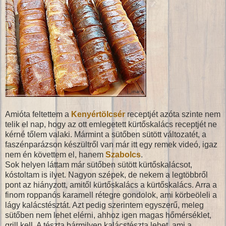
Amióta feltettem a
Kenyértölcsér
receptjét azóta szinte nem
telik el nap, hogy az ott emlegetett kürtőskalács receptjét ne
kérné tőlem valaki. Mármint a sütőben sütött változatét, a
faszénparázson készültről van már itt egy remek videó, igaz
nem én követtem el, hanem
Szabolcs
.
Sok helyen láttam már sütőben sütött kürtőskalácsot,
kóstoltam is ilyet. Nagyon szépek, de nekem a legtöbbről
pont az hiányzott, amitől kürtőskalács a kürtőskalács. Arra a
finom roppanós karamell rétegre gondolok, ami körbeöleli a
lágy kalácstésztát. Azt pedig szerintem egyszerű, meleg
sütőben nem lehet elérni, ahhoz igen magas hőmérséklet,
grill kell. A tészta bármilyen kalácstészta lehet, ami a