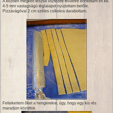
A közben megkelt tésztát lisztezett felületre borítottam és kb.
4-5 mm vastagságú téglalapot nyújtottam belőle.
Pizzavágóval 2 cm széles csíkokra daraboltam.
Feltekertem őket a hengerekre, úgy, hogy egy kis rés
maradjon közöttük.