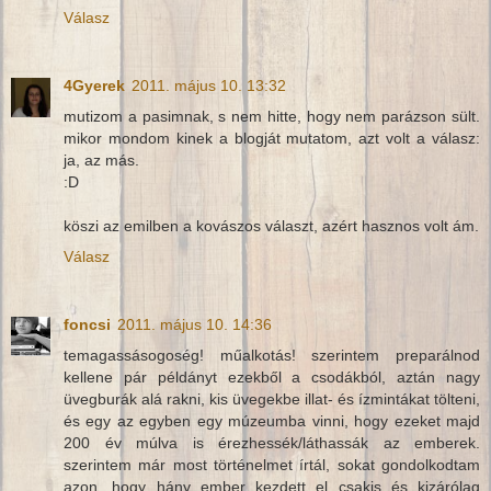
Válasz
4Gyerek
2011. május 10. 13:32
mutizom a pasimnak, s nem hitte, hogy nem parázson sült.
mikor mondom kinek a blogját mutatom, azt volt a válasz:
ja, az más.
:D
köszi az emilben a kovászos választ, azért hasznos volt ám.
Válasz
foncsi
2011. május 10. 14:36
temagassásogoség! műalkotás! szerintem preparálnod
kellene pár példányt ezekből a csodákból, aztán nagy
üvegburák alá rakni, kis üvegekbe illat- és ízmintákat tölteni,
és egy az egyben egy múzeumba vinni, hogy ezeket majd
200 év múlva is érezhessék/láthassák az emberek.
szerintem már most történelmet írtál, sokat gondolkodtam
azon, hogy hány ember kezdett el csakis és kizárólag