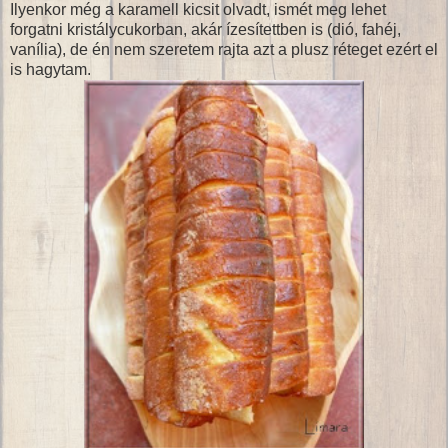
Ilyenkor még a karamell kicsit olvadt, ismét meg lehet
forgatni kristálycukorban, akár ízesítettben is (dió, fahéj,
vanília), de én nem szeretem rajta azt a plusz réteget ezért el
is hagytam.