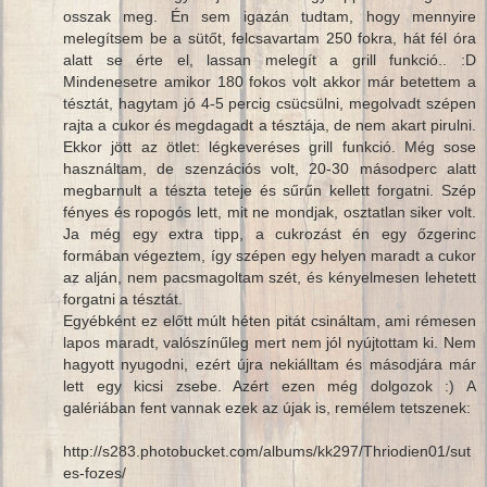
osszak meg. Én sem igazán tudtam, hogy mennyire
melegítsem be a sütőt, felcsavartam 250 fokra, hát fél óra
alatt se érte el, lassan melegít a grill funkció.. :D
Mindenesetre amikor 180 fokos volt akkor már betettem a
tésztát, hagytam jó 4-5 percig csücsülni, megolvadt szépen
rajta a cukor és megdagadt a tésztája, de nem akart pirulni.
Ekkor jött az ötlet: légkeveréses grill funkció. Még sose
használtam, de szenzációs volt, 20-30 másodperc alatt
megbarnult a tészta teteje és sűrűn kellett forgatni. Szép
fényes és ropogós lett, mit ne mondjak, osztatlan siker volt.
Ja még egy extra tipp, a cukrozást én egy őzgerinc
formában végeztem, így szépen egy helyen maradt a cukor
az alján, nem pacsmagoltam szét, és kényelmesen lehetett
forgatni a tésztát.
Egyébként ez előtt múlt héten pitát csináltam, ami rémesen
lapos maradt, valószínűleg mert nem jól nyújtottam ki. Nem
hagyott nyugodni, ezért újra nekiálltam és másodjára már
lett egy kicsi zsebe. Azért ezen még dolgozok :) A
galériában fent vannak ezek az újak is, remélem tetszenek:
http://s283.photobucket.com/albums/kk297/Thriodien01/sut
es-fozes/