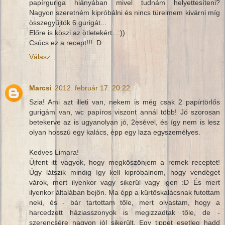
papírguriga hiányában mivel tudnám helyettesíteni?
Nagyon szeretném kipróbálni és nincs türelmem kivárni míg
összegyűjtök 6 gurigát...
Előre is köszi az ötletekért...:))
Csúcs ez a recept!!! :D
Válasz
Marcsi
2012. február 17. 20:22
Szia! Ami azt illeti van, nekem is még csak 2 papírtörlős
gurigám van, wc papíros viszont annál több! Jó szorosan
betekerve az is ugyanolyan jó, 2esével, és így nem is lesz
olyan hosszú egy kalács, épp egy laza egyszemélyes.
Kedves Limara!
Újfent itt vagyok, hogy megköszönjem a remek receptet!
Úgy látszik mindig így kell kipróbálnom, hogy vendéget
várok, mert ilyenkor vagy sikerül vagy igen :D És mert
ilyenkor általában bejön. Ma épp a kürtőskalácsnak futottam
neki, és - bár tartottam tőle, mert olvastam, hogy a
harcedzett háziasszonyok is megizzadtak tőle, de -
szerencsére nagyon jól sikerült. Egy tippet esetleg hadd