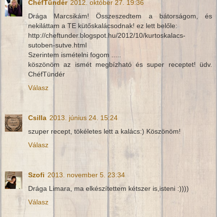
ChéfTündér
2012. október 27. 19:36
Drága Marcsikám! Összeszedtem a bátorságom, és
nekiláttam a TE kütőskalácsodnak! ez lett belőle:
http://cheftunder.blogspot.hu/2012/10/kurtoskalacs-
sutoben-sutve.html
Szerintem ismételni fogom .....
köszönöm az ismét megbízható és super receptet! üdv.
ChéfTündér
Válasz
Csilla
2013. június 24. 15:24
szuper recept, tökéletes lett a kalács:) Köszönöm!
Válasz
Szofi
2013. november 5. 23:34
Drága Limara, ma elkészítettem kétszer is,isteni :))))
Válasz