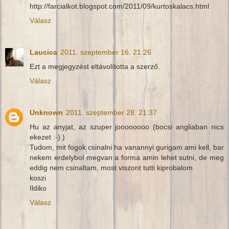
http://farcialkot.blogspot.com/2011/09/kurtoskalacs.html
Válasz
Laucica
2011. szeptember 16. 21:26
Ezt a megjegyzést eltávolította a szerző.
Válasz
Unknown
2011. szeptember 28. 21:37
Hu az anyjat, az szuper joooooooo (bocsi angliaban nics
ekezet :-) )
Tudom, mit fogok csinalni ha vanannyi gurigam ami kell, bar
nekem erdelybol megvan a forma amin lehet sutni, de meg
eddig nem csinaltam, most viszont tutti kiprobalom
koszi
Ildiko
Válasz