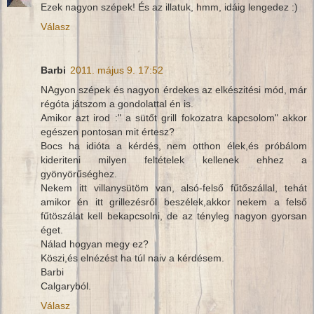
Ezek nagyon szépek! És az illatuk, hmm, idáig lengedez :)
Válasz
Barbi
2011. május 9. 17:52
NAgyon szépek és nagyon érdekes az elkészitési mód, már
régóta játszom a gondolattal én is.
Amikor azt irod :" a sütőt grill fokozatra kapcsolom" akkor
egészen pontosan mit értesz?
Bocs ha idióta a kérdés, nem otthon élek,és próbálom
kideriteni milyen feltételek kellenek ehhez a
gyönyörűséghez.
Nekem itt villanysütöm van, alsó-felső fűtőszállal, tehát
amikor én itt grillezésről beszélek,akkor nekem a felső
fűtöszálat kell bekapcsolni, de az tényleg nagyon gyorsan
éget.
Nálad hogyan megy ez?
Köszi,és elnézést ha túl naiv a kérdésem.
Barbi
Calgaryból.
Válasz