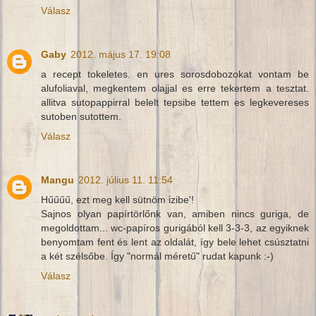
Válasz
Gaby
2012. május 17. 19:08
a recept tokeletes. en ures sorosdobozokat vontam be
alufoliaval, megkentem olajjal es erre tekertem a tesztat.
allitva sutopappirral belelt tepsibe tettem es legkevereses
sutoben sutottem.
Válasz
Mangu
2012. július 11. 11:54
Hűűűű, ezt meg kell sütnöm izibe'!
Sajnos olyan papírtörlőnk van, amiben nincs guriga, de
megoldottam... wc-papíros gurigából kell 3-3-3, az egyiknek
benyomtam fent és lent az oldalát, így bele lehet csúsztatni
a két szélsőbe. Így "normál méretű" rudat kapunk :-)
Válasz