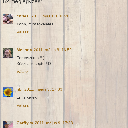
62 megjegyzés:
chriesi
2011. május 9. 16:20
Több, mint tökéletes!
Válasz
Melinda
2011. május 9. 16:59
Fantasztkus!!!:)
Köszi a receptet!:D
Válasz
libi
2011. május 9. 17:33
Én is kérek!
Válasz
Garffyka
2011. május 9. 17:38