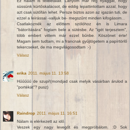
Ez nálam is telibetalált. Lányom már rég nyaggat, hogy
süssünk kürtőskalácsot, de eddig lepattintottam azzal, hogy
azt csak sütőfán lehet. Persze biztos azon az igazán tuti, de
ezzel a leírással -valljuk be- megszűnt minden kifogásom...
Csatlakoznék az előttem szólóhoz én is Limara
"bátorítására" fogtam bele a sütésbe. Az "igét terjesztem",
több embert vittem már ezzel bűnbe. Köszönet érte!
Magam sem tudtam, mi a francnak gyűjtögetem a papírtörlő
tekercseket, de ma megvilágosodtam :-)
Válasz
erika
2011. május 11. 13:58
Hűűűűű de szupi!(mondjad csak melyik vásárban árulod a
"portékát"? pusz)
Válasz
Raindrop
2011. május 11. 16:51
Nálam is elérkezett az idő.
Veszek egy nagy levegőt és megpróbálom. :D Sok