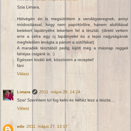
Szia Limara,
Hétvégén én is megsütöttem a vendégseregnek, annyi
módosítással, hogy nem papírtörlőre, hanem alufóliával
betekert lapátnyélre tekertem fel a tésztát. (direkt vettem
erre a célra egy új lapátnyelet és a tepsi nagyságának
megfelelően levágta a párom a sütőfákat)
A maradék tésztából pedig kijött még a másnap reggeli
fahéjas csigánk is. :)
Egészen kiváló lett, köszönöm a receptet!
fáni
Válasz
Limara
2011. május 26. 14:24
Szia! Szerintem túl fog kelni és nehéz lesz a tészta....
Válasz
edo
2011. május 27. 13:17