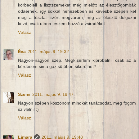
körbeöleli a lisztszemeket még mielőtt az élesztőgombák
odaérnek, így sokkal nehezebben és kevésbé szépen kel
meg a tészta. Ezért megvárom, míg az élesztő dolgozni
kezd, csak utána teszem hozzá a zsiradékot.
Válasz
Éva
2011. május 9. 19:32
Nagyon-nagyon szép. Megkísérlem kipróbálni, csak az a
kérdésem sima gáz sütőben sikerülhet?
Válasz
Szemi
2011. május 9. 19:47
Nagyon szépen köszönöm mindkét tanácsodat, meg fogom
szívlelni! :)
Válasz
Limara
2011. május 9. 19:48