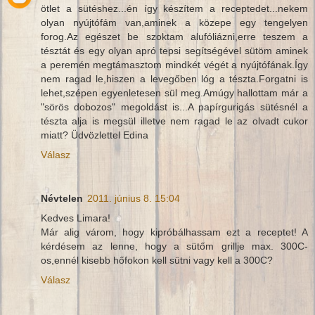
ötlet a sütéshez...én így készítem a receptedet...nekem
olyan nyújtófám van,aminek a közepe egy tengelyen
forog.Az egészet be szoktam alufóliázni,erre teszem a
tésztát és egy olyan apró tepsi segítségével sütöm aminek
a peremén megtámasztom mindkét végét a nyújtófának.Így
nem ragad le,hiszen a levegőben lóg a tészta.Forgatni is
lehet,szépen egyenletesen sül meg.Amúgy hallottam már a
"sörös dobozos" megoldást is...A papírgurigás sütésnél a
tészta alja is megsül illetve nem ragad le az olvadt cukor
miatt? Üdvözlettel Edina
Válasz
Névtelen
2011. június 8. 15:04
Kedves Limara!
Már alig várom, hogy kipróbálhassam ezt a receptet! A
kérdésem az lenne, hogy a sütőm grillje max. 300C-
os,ennél kisebb hőfokon kell sütni vagy kell a 300C?
Válasz