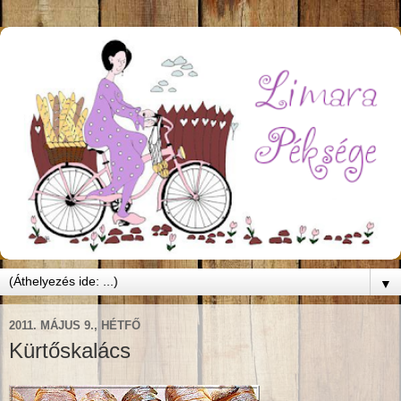
▼
2011. MÁJUS 9., HÉTFŐ
Kürtőskalács