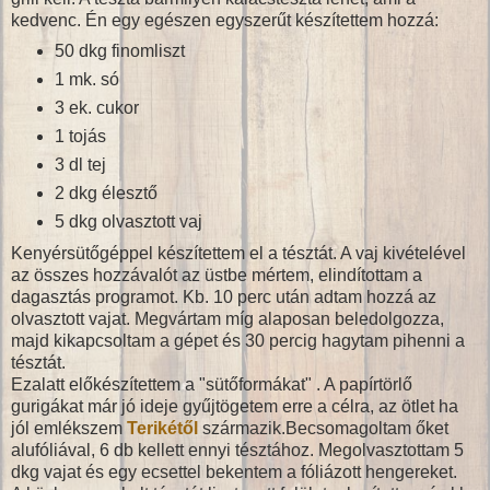
kedvenc. Én egy egészen egyszerűt készítettem hozzá:
50 dkg finomliszt
1 mk. só
3 ek. cukor
1 tojás
3 dl tej
2 dkg élesztő
5 dkg olvasztott vaj
Kenyérsütőgéppel készítettem el a tésztát. A vaj kivételével
az összes hozzávalót az üstbe mértem, elindítottam a
dagasztás programot. Kb. 10 perc után adtam hozzá az
olvasztott vajat. Megvártam míg alaposan beledolgozza,
majd kikapcsoltam a gépet és 30 percig hagytam pihenni a
tésztát.
Ezalatt előkészítettem a "sütőformákat" . A papírtörlő
gurigákat már jó ideje gyűjtögetem erre a célra, az ötlet ha
jól emlékszem
Terikétől
származik.Becsomagoltam őket
alufóliával, 6 db kellett ennyi tésztához. Megolvasztottam 5
dkg vajat és egy ecsettel bekentem a fóliázott hengereket.