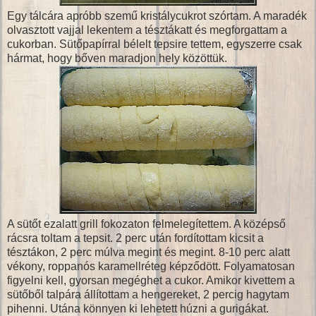
Egy tálcára apróbb szemű kristálycukrot szórtam. A maradék
olvasztott vajjal lekentem a tésztákatt és megforgattam a
cukorban. Sütőpapírral bélelt tepsire tettem, egyszerre csak
hármat, hogy bőven maradjon hely közöttük.
A sütőt ezalatt grill fokozaton felmelegítettem. A középső
rácsra toltam a tepsit. 2 perc után fordítottam kicsit a
tésztákon, 2 perc múlva megint és megint. 8-10 perc alatt
vékony, roppanós karamellréteg képződött. Folyamatosan
figyelni kell, gyorsan megéghet a cukor. Amikor kivettem a
sütőből talpára állítottam a hengereket, 2 percig hagytam
pihenni. Utána könnyen ki lehetett húzni a gurigákat.