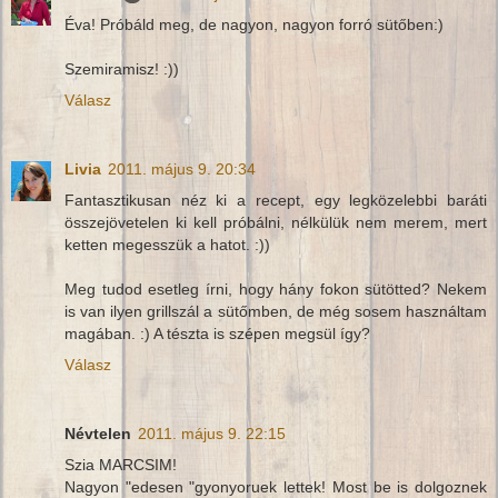
Éva! Próbáld meg, de nagyon, nagyon forró sütőben:)
Szemiramisz! :))
Válasz
Livia
2011. május 9. 20:34
Fantasztikusan néz ki a recept, egy legközelebbi baráti
összejövetelen ki kell próbálni, nélkülük nem merem, mert
ketten megesszük a hatot. :))
Meg tudod esetleg írni, hogy hány fokon sütötted? Nekem
is van ilyen grillszál a sütőmben, de még sosem használtam
magában. :) A tészta is szépen megsül így?
Válasz
Névtelen
2011. május 9. 22:15
Szia MARCSIM!
Nagyon "edesen "gyonyoruek lettek! Most be is dolgoznek