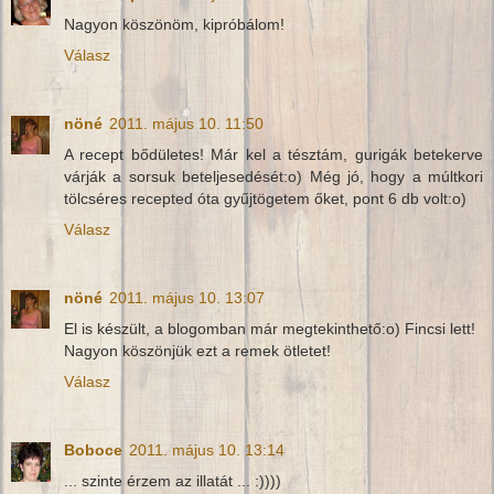
Nagyon köszönöm, kipróbálom!
Válasz
nöné
2011. május 10. 11:50
A recept bődületes! Már kel a tésztám, gurigák betekerve
várják a sorsuk beteljesedését:o) Még jó, hogy a múltkori
tölcséres recepted óta gyűjtögetem őket, pont 6 db volt:o)
Válasz
nöné
2011. május 10. 13:07
El is készült, a blogomban már megtekinthető:o) Fincsi lett!
Nagyon köszönjük ezt a remek ötletet!
Válasz
Boboce
2011. május 10. 13:14
... szinte érzem az illatát ... :))))