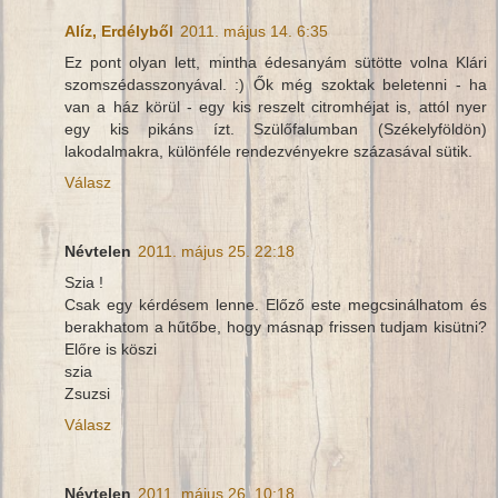
Alíz, Erdélyből
2011. május 14. 6:35
Ez pont olyan lett, mintha édesanyám sütötte volna Klári
szomszédasszonyával. :) Ők még szoktak beletenni - ha
van a ház körül - egy kis reszelt citromhéjat is, attól nyer
egy kis pikáns ízt. Szülőfalumban (Székelyföldön)
lakodalmakra, különféle rendezvényekre százasával sütik.
Válasz
Névtelen
2011. május 25. 22:18
Szia !
Csak egy kérdésem lenne. Előző este megcsinálhatom és
berakhatom a hűtőbe, hogy másnap frissen tudjam kisütni?
Előre is köszi
szia
Zsuzsi
Válasz
Névtelen
2011. május 26. 10:18