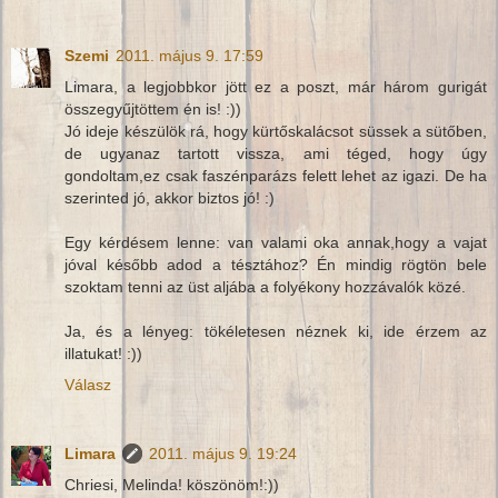
Szemi
2011. május 9. 17:59
Limara, a legjobbkor jött ez a poszt, már három gurigát
összegyűjtöttem én is! :))
Jó ideje készülök rá, hogy kürtőskalácsot süssek a sütőben,
de ugyanaz tartott vissza, ami téged, hogy úgy
gondoltam,ez csak faszénparázs felett lehet az igazi. De ha
szerinted jó, akkor biztos jó! :)
Egy kérdésem lenne: van valami oka annak,hogy a vajat
jóval később adod a tésztához? Én mindig rögtön bele
szoktam tenni az üst aljába a folyékony hozzávalók közé.
Ja, és a lényeg: tökéletesen néznek ki, ide érzem az
illatukat! :))
Válasz
Limara
2011. május 9. 19:24
Chriesi, Melinda! köszönöm!:))