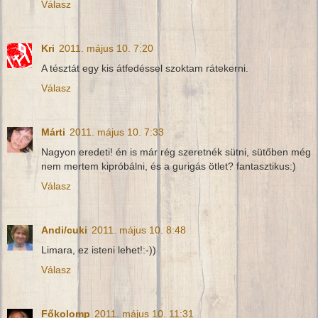
Válasz
Kri
2011. május 10. 7:20
A tésztát egy kis átfedéssel szoktam rátekerni.
Válasz
Márti
2011. május 10. 7:33
Nagyon eredeti! én is már rég szeretnék sütni, sütőben még
nem mertem kipróbálni, és a gurigás ötlet? fantasztikus:)
Válasz
Andi/cuki
2011. május 10. 8:48
Limara, ez isteni lehet!:-))
Válasz
Főkolomp
2011. május 10. 11:31