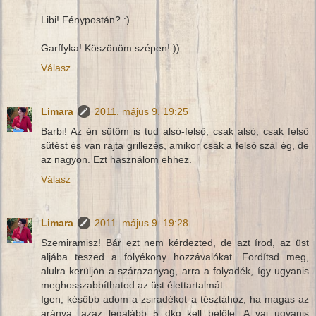
Libi! Fénypostán? :)
Garffyka! Köszönöm szépen!:))
Válasz
Limara
2011. május 9. 19:25
Barbi! Az én sütőm is tud alsó-felső, csak alsó, csak felső
sütést és van rajta grillezés, amikor csak a felső szál ég, de
az nagyon. Ezt használom ehhez.
Válasz
Limara
2011. május 9. 19:28
Szemiramisz! Bár ezt nem kérdezted, de azt írod, az üst
aljába teszed a folyékony hozzávalókat. Fordítsd meg,
alulra kerüljön a szárazanyag, arra a folyadék, így ugyanis
meghosszabbíthatod az üst élettartalmát.
Igen, később adom a zsiradékot a tésztához, ha magas az
aránya, azaz legalább 5 dkg kell belőle. A vaj ugyanis