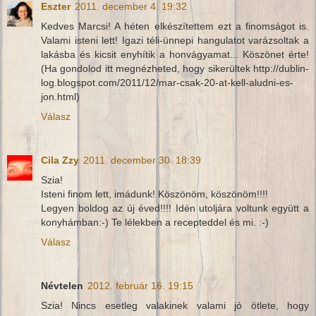
Eszter
2011. december 4. 19:32
Kedves Marcsi! A héten elkészítettem ezt a finomságot is.
Valami isteni lett! Igazi téli-ünnepi hangulatot varázsoltak a
lakásba és kicsit enyhítik a honvágyamat... Köszönet érte!
(Ha gondolod itt megnézheted, hogy sikerültek http://dublin-
log.blogspot.com/2011/12/mar-csak-20-at-kell-aludni-es-
jon.html)
Válasz
Cila Zzy
2011. december 30. 18:39
Szia!
Isteni finom lett, imádunk! Köszönöm, köszönöm!!!!
Legyen boldog az új éved!!!! Idén utoljára voltunk együtt a
konyhámban:-) Te lélekben a recepteddel és mi. :-)
Válasz
Névtelen
2012. február 16. 19:15
Szia! Nincs esetleg valakinek valami jó ötlete, hogy