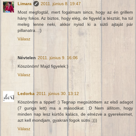
Limara
2011. június 8. 19:47
Most megfogtál, mert fogalmam sincs, hogy az én grillem
hány fokos. Az biztos, hogy elég, de figyeld a tésztát, ha túl
meleg lenne neki, akkor nyisd ki a sütő ajtaját pár
pillanatra...:)
Válasz
Névtelen
2011. június 9. 16:06
Köszönöm! Majd figyelek:)
Válasz
Ledorka
2011. június 30. 13:12
Köszönöm a tippet! :) Tegnap megsütöttem az első adagot
(7 guriga lett) ma a másodikat. :D Nem állítom, hogy
minden nap lesz kürtős kalács, de elnézve a gyerekeimet,
azt kell mondjam, gyakran fogok sütni :)))
Válasz