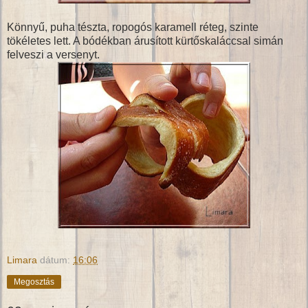
Könnyű, puha tészta, ropogós karamell réteg, szinte
tökéletes lett. A bódékban árusított kürtőskaláccsal simán
felveszi a versenyt.
Limara
dátum:
16:06
Megosztás